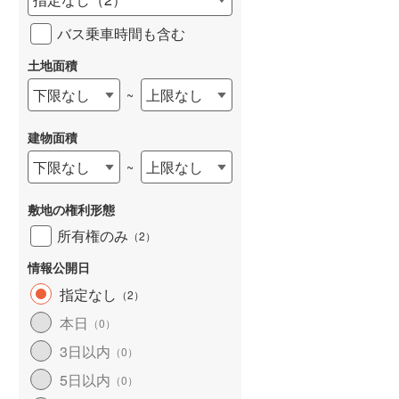
バス乗車時間も含む
土地面積
下限なし
上限なし
~
建物面積
下限なし
上限なし
~
敷地の権利形態
所有権のみ
（
2
）
情報公開日
指定なし
（
2
）
本日
（
0
）
3日以内
（
0
）
5日以内
（
0
）