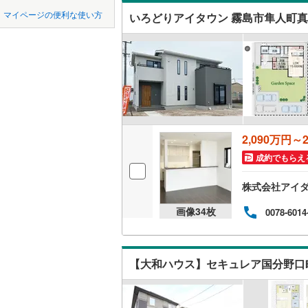
中国
LD
鳥取
マイページの便利な使い方
いろどりアイタウン 霧島市隼人町
曽於郡大
リビング
四国
徳島
肝属郡南
（
1
）
熊毛郡南
九州・沖縄
福岡
構造・規模・
大島郡宇
耐震、免
大島郡喜
（
1
）
2,090万円～2
0
0
0
0
0
0
該当物件
該当物件
該当物件
該当物件
該当物件
該当物件
件
件
件
件
件
件
大島郡伊
長期優良
成約でもらえ
大島郡与
株式会社アイダ
立地
画像
34
枚
0078-6014
最寄りの
【大和ハウス】セキュレア国分野口
間取り、居室
吹き抜け