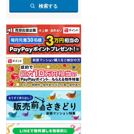
検索する
らえる
成約でもらえる
成約でもらえる
建て
中古一戸建て
中古一戸建て
1,898万円
1,599万円
.98m
建物面積 124.61m
建物面積 128.7m
2
2
2
3LDK ■1階:LDK20.4畳・洋室8.5畳・納戸3畳■2階:洋室9畳・洋室4.5畳
4SLDK
隼人」駅 徒歩27分
日豊本線 「隼人」駅 徒歩24分
肥薩線 「隼人」駅から30
車:6分