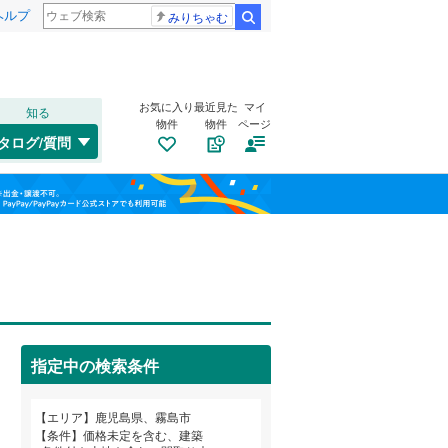
ヘルプ
みりちゃむ
検索
お気に入り
最近見た
マイ
知る
物件
物件
ページ
指宿枕崎線
(
0
)
タログ/質問
吉都線
(
0
)
トイレ２か所
（
2
）
枕崎市
(
0
)
福島
太陽光発電システム
（
1
）
指宿市
(
0
)
栃木
群馬
山梨
薩摩川内市
(
2
)
肥薩おれんじ鉄道
(
0
)
霧島市
(
2
)
志布志市
(
0
)
指定中の検索条件
伊佐市
南道路
(
（
0
1
)
）
和歌山
鹿児島郡十島村
(
0
)
エリア
鹿児島県、霧島市
条件
価格未定を含む、建築
姶良郡湧水町
(
0
)