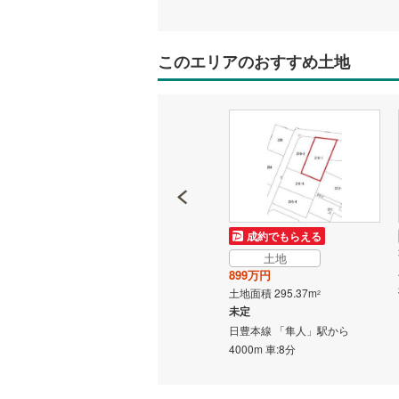
このエリアのおすすめ土地
土地
成約でもらえる
1,050万円
土地
土地面積 195.11m
2
899万円
未定
土地面積 295.37m
2
日豊本線 「隼人」駅 徒歩33分
未定
から
日豊本線 「隼人」駅から
4000m 車:8分