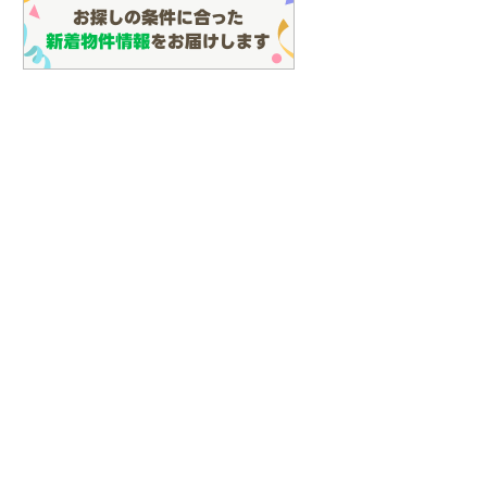
土地
成約でもらえる
380万円
土地
.11m
土地面積 921m
2
2
899万円
未定
土地面積 295.37m
2
隼人」駅 徒歩33分
日豊本線 「国分」駅 徒歩
未定
日豊本線 「隼人」駅から
4000m 車:8分