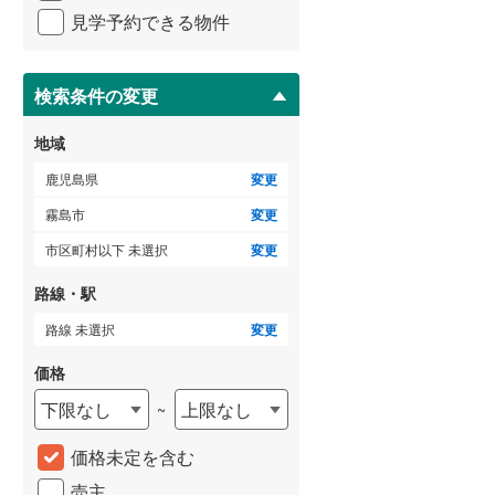
イ
3階建て以上
（
0
）
見学予約できる物件
ペ
ー
ジ
に
検索条件の変更
保
存
地域
す
る
鹿児島県
変更
霧島市
変更
市区町村以下 未選択
変更
路線・駅
路線 未選択
変更
価格
下限なし
上限なし
~
価格未定を含む
売主