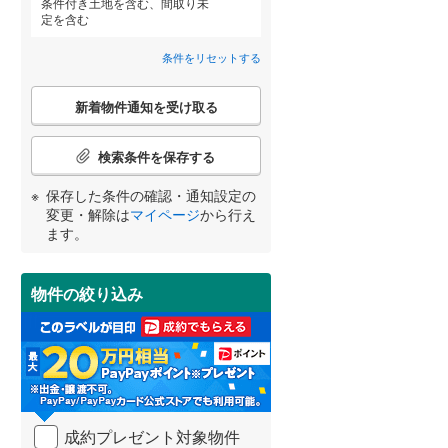
条件付き土地を含む、間取り未
定を含む
肝属郡錦江町
(
0
)
条件をリセットする
熊毛郡中種子町
(
0
)
こ
大島郡大和村
(
0
)
新着物件通知を受け取る
宮崎
鹿児島
沖縄
の
検
大島郡龍郷町
(
0
)
索
検索条件を保存する
住宅性能評価付き
（
1
）
条
大島郡天城町
(
0
)
件
保存した条件の確認・通知設定の
で
する
る
変更・解除は
マイページ
から行え
条件をリセットする
条件をリセットする
条件をリセットする
条件をリセットする
条件をリセットする
条件をリセットする
大島郡知名町
(
0
)
通
ます。
知
を
受
物件の絞り込み
け
取
小学校まで1km以内
（
0
）
る
・
条
件
を
間取り変更可能
（
0
）
成約プレゼント対象物件
マ