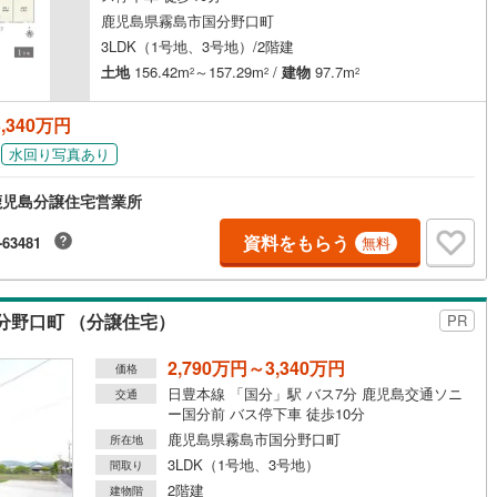
け
（
0
）
平屋・1階建て
（
0
）
鹿児島県霧島市国分野口町
3LDK（1号地、3号地）/2階建
ルーム（納戸）
（
0
）
土地
156.42m
～157.29m
/
建物
97.7m
2
2
2
,340万円
水回り写真あり
ッチン
（
0
）
対面キッチン
（
2
）
鹿児島分譲住宅営業所
資料をもらう
-63481
無料
機あり
（
2
）
庭
分野口町 （分譲住宅）
PR
ッキあり
（
0
）
2,790万円～3,340万円
価格
日豊本線 「国分」駅 バス7分 鹿児島交通ソニ
交通
ー国分前 バス停下車 徒歩10分
鹿児島県霧島市国分野口町
所在地
インクローゼット
床下収納
（
1
）
3LDK（1号地、3号地）
間取り
2階建
建物階