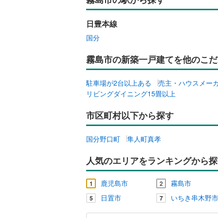
日豊本線
国分
霧島市の新築一戸建てを他のこだ
駐車場が2台以上ある
売主・ハウスメー
リビングダイニング15畳以上
市区町村以下から探す
国分野口町
隼人町真孝
人気のエリアをランキングから探
鹿児島市
霧島市
1
2
日置市
いちき串木野
5
7
霧