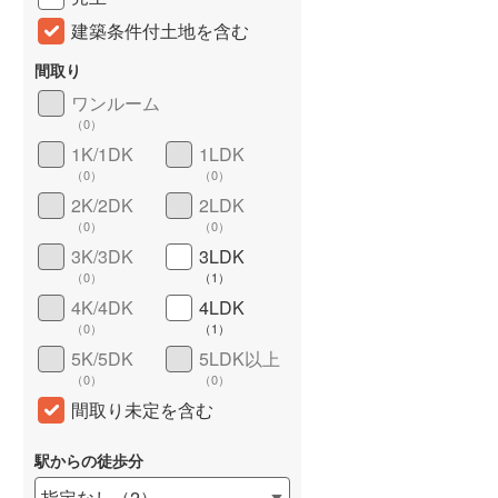
建築条件付土地を含む
間取り
ワンルーム
（
0
）
1K/1DK
1LDK
（
0
）
（
0
）
2K/2DK
2LDK
（
0
）
（
0
）
詳しく見る
3K/3DK
3LDK
（
0
）
（
1
）
4K/4DK
4LDK
（
0
）
（
1
）
5K/5DK
5LDK以上
（
0
）
（
0
）
間取り未定を含む
駅からの徒歩分
指定なし
（
2
）