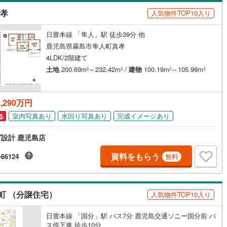
島根
岡山
広島
山口
真孝
人気物件TOP10入り
崎町
(
0
)
肝属郡東串良町
(
0
)
ダイニング15畳以上
香川
愛媛
高知
日豊本線 「隼人」駅 徒歩39分 他
大隅町
(
0
)
肝属郡肝付町
(
0
)
保存した条件を見る
鹿児島県霧島市隼人町真孝
種子町
(
0
)
熊毛郡屋久島町
(
0
)
佐賀
長崎
熊本
大分
4LDK/2階建て
施工・品質・工法関連
土地
200.69m
～232.42m
/
建物
100.19m
～105.99m
2
2
2
2
検村
(
0
)
大島郡瀬戸内町
(
0
)
震、制震構造
設計住宅性能評価付き
界町
(
0
)
大島郡徳之島町
(
0
)
（
1
）
,290万円
この条件で検索する
この条件で検索する
この条件で検索する
この条件で検索する
この条件で検索する
この条件で検索する
市区町村以下を選択
市区町村を選択す
駅を選択する
仙町
(
0
)
大島郡和泊町
(
0
)
住宅
（
1
）
大規模（総区画数50戸以上）
室内写真あり
水回り写真あり
完成イメージあり
る
（
0
）
論町
(
0
)
設計 鹿児島店
資料をもらう
-66124
無料
駅が始発駅
（
0
）
海まで2km以内
（
0
）
町 （分譲住宅）
人気物件TOP10入り
全体
日豊本線 「国分」駅 バス7分 鹿児島交通ソニー国分前 バ
（
0
）
バリアフリー住宅
（
1
）
ス停下車 徒歩10分