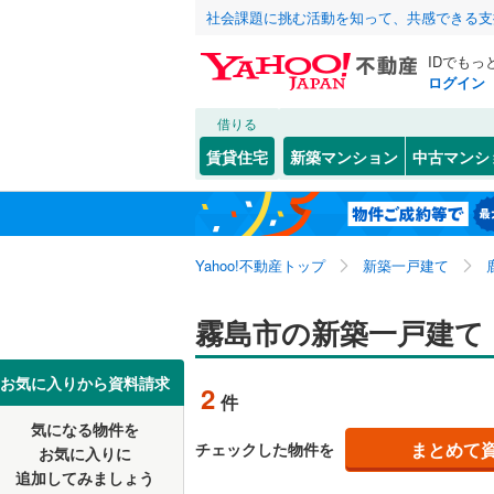
社会課題に挑む活動を知って、共感できる支
IDでもっ
ログイン
借りる
北海道
JR
北海道
鹿児島本
こだわり条件
設備
賃貸住宅
新築マンション
中古マンシ
日豊本線
(
床暖房
（
鹿児島市
国分野口
東北
青森
九州新幹
駐車場2
阿久根市
関東
東京
Yahoo!不動産トップ
新築一戸建て
ＴＶモニ
西之表市
私鉄・その他
鹿児島市
（
2
）
日置市
(
3
信越・北陸
新潟
霧島市の新築一戸建て
配置、向き、
いちき串
東海
愛知
お気に入りから資料請求
2
件
奄美市
前道6m
(
0
気になる物件を
近畿
大阪
姶良市
平坦地
(
（
1
まとめて
チェックした物件を
お気に入りに
追加してみましょう
薩摩郡さ