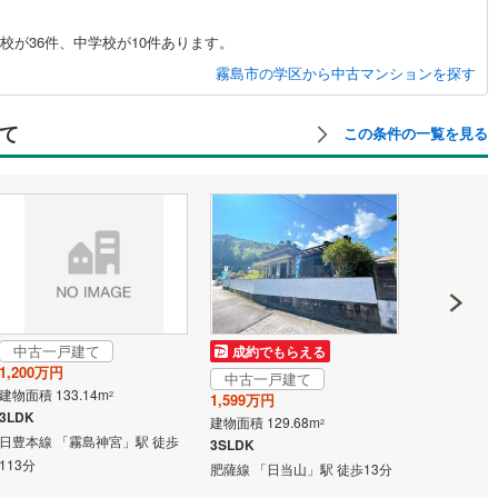
が36件、中学校が10件あります。
霧島市の学区から中古マンションを探す
て
この条件の一覧を見る
中古一戸建て
成約でもらえる
成約でも
1,200万円
中古一戸建て
中古一戸
建物面積 133.14m
2
1,599万円
2,298万円
3LDK
建物面積 129.68m
建物面積 118
2
日豊本線 「霧島神宮」駅 徒歩
3SLDK
3LDK
113分
肥薩線 「日当山」駅 徒歩13分
日豊本線 「