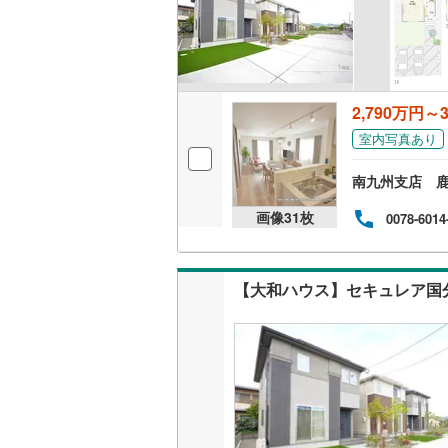
二世帯向
サービス
キッチン
2,790万円～3
室内写真あり
独立型キ
南九州支店 
浴室
画像
31
枚
0078-6014
浴室乾燥
バルコニー、
【大和ハウス】セキュレア国
ウッドデ
収納
ウォーク
（
2
）