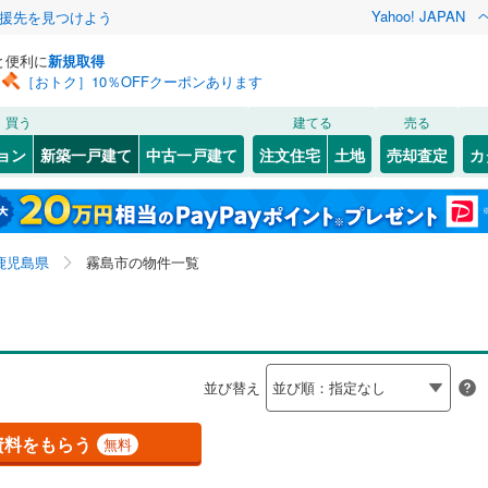
Yahoo! JAPAN
援先を見つけよう
と便利に
新規取得
［おトク］10％OFFクーポンあります
検索条件を保存しました
買う
建てる
売る
線
(
0
)
肥薩線
(
1
)
ョン
新築一戸建て
中古一戸建て
注文住宅
土地
売却査定
カ
この検索条件の新着物件通知は、
マイページ
から設定できます。
2
)
日南線
(
0
)
0
）
オール電化
（
2
）
町
(
261
(
1
)
)
鹿屋市
隼人町真孝
(
0
)
(
1
)
岩手
宮城
秋田
山形
線
(
0
)
台以上
（
2
）
ビルトインガレージ
（
0
）
(
0
)
出水市
(
0
)
鹿児島県、霧島市、価格未定を含む、建築条件付き土地
神奈川
埼玉
千葉
茨城
鹿児島県
霧島市の物件一覧
タ付インターホン
防犯カメラ
（
0
）
(
0
)
垂水市
(
0
)
を含む、間取り未定を含む
電唐湊線
(
0
)
鹿児島市電谷山線
(
0
)
)
曽於市
(
0
)
長野
富山
石川
福井
建ち方、日当たり
木野市
(
2
)
南さつま市
(
1
)
閉じる
閉じる
お気に入りリストを見る
お気に入りリストを見る
閉じる
閉じる
岐阜
静岡
三重
検索条件を保存する
並び替え
以上
)
（
1
）
南九州市
角地
（
0
）
(
0
)
マイページ
兵庫
京都
滋賀
奈良
6
1
）
)
鹿児島郡三島村
(
0
)
資料をもらう
無料
つま町
(
0
)
出水郡長島町
(
0
)