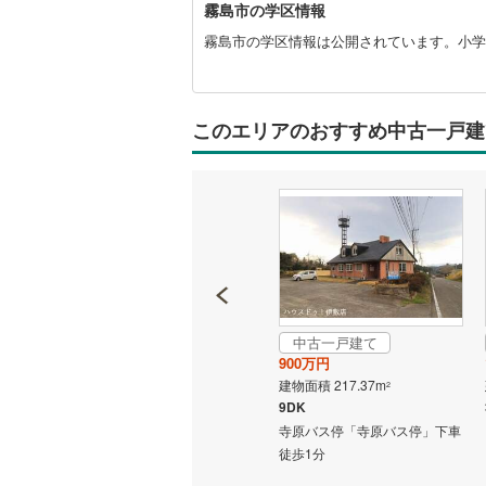
霧島市の学区情報
島
市
霧島市の学区情報は公開されています。小学校
に
関
す
る
このエリアのおすすめ中古一戸建
情
報
中古一戸建て
成約でもらえる
900万円
中古一戸建て
建物面積 217.37m
2
999万円
9DK
建物面積 101.23m
2
寺原バス停「寺原バス停」下車
2LDK
徒歩1分
から
肥薩線 「大隅横川」駅から
2400m 車:5分