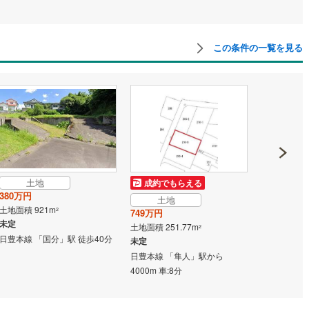
この条件の一覧を見る
土地
土地
成約でもらえる
380万円
1,050万円
土地
土地面積 921m
土地面積 195
2
749万円
未定
未定
土地面積 251.77m
2
日豊本線 「国分」駅 徒歩40分
日豊本線 「
未定
日豊本線 「隼人」駅から
4000m 車:8分