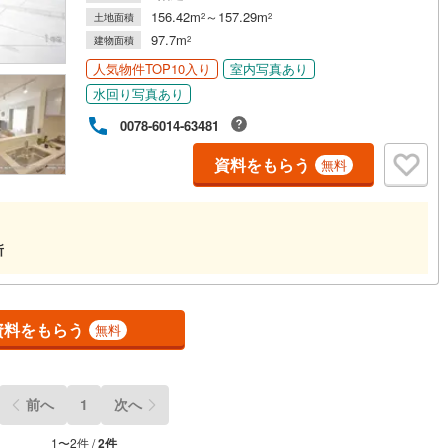
156.42m
～157.29m
土地面積
2
2
97.7m
契約、入居関連など
建物面積
2
人気物件TOP10入り
室内写真あり
能
（
2
）
水回り写真あり
0078-6014-63481
応
資料をもらう
無料
ン内見(相談)可
（
0
）
IT重説可
（
0
）
ン対応とは？
所
資料をもらう
無料
前へ
1
次へ
1
〜
2
件 /
2
件