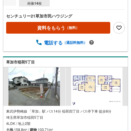
画像
14
枚
センチュリー21草加市民ハウジング
資料をもらう
（無料）
電話する
（通話料無料）
草加市稲荷5丁目
東武伊勢崎線 「草加」駅 バス14分 稲荷四丁目 バス停下車 徒歩8分
埼玉県草加市稲荷5丁目
4LDK / 地上2階
土地
158.8m
/
建物
103.71m
2
2