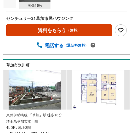
画像
15
枚
センチュリー21草加市民ハウジング
資料をもらう
（無料）
電話する
（通話料無料）
草加市氷川町
東武伊勢崎線 「草加」駅 徒歩16分
埼玉県草加市氷川町
4LDK / 地上2階