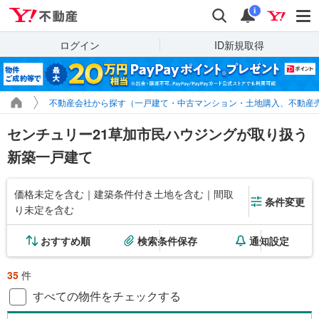
Yahoo!不動産
検索
通知
i
ログイン
ID新規取得
不動産会社から探す（一戸建て・中古マンション・土地購入、不動産
センチュリー21草加市民ハウジングが取り扱う
新築一戸建て
価格未定を含む｜建築条件付き土地を含む｜間取
条件変更
り未定を含む
おすすめ順
検索条件保存
通知設定
35
件
すべての物件をチェックする