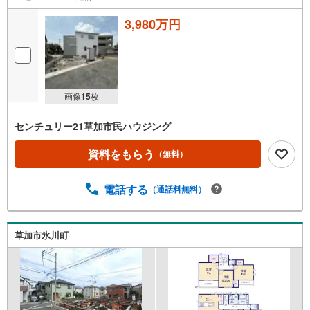
条
3,980万円
件
を
マ
イ
ペ
画像
15
枚
ー
ジ
センチュリー21草加市民ハウジング
に
保
資料をもらう
（無料）
存
す
電話する
（通話料無料）
る
草加市氷川町