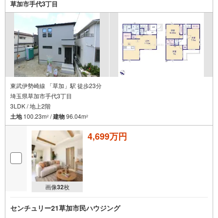
草加市手代3丁目
東武伊勢崎線 「草加」駅 徒歩23分
埼玉県草加市手代3丁目
3LDK / 地上2階
土地
100.23m
/
建物
96.04m
2
2
4,699万円
画像
32
枚
センチュリー21草加市民ハウジング