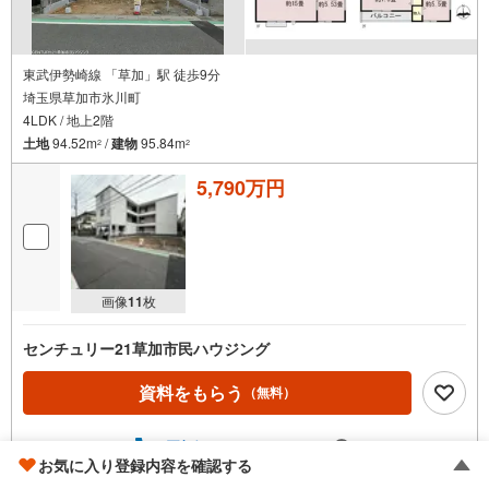
東武伊勢崎線 「草加」駅 徒歩9分
埼玉県草加市氷川町
4LDK / 地上2階
土地
94.52m
/
建物
95.84m
2
2
5,790万円
画像
11
枚
センチュリー21草加市民ハウジング
資料をもらう
（無料）
電話する
（通話料無料）
お気に入り登録内容を確認する