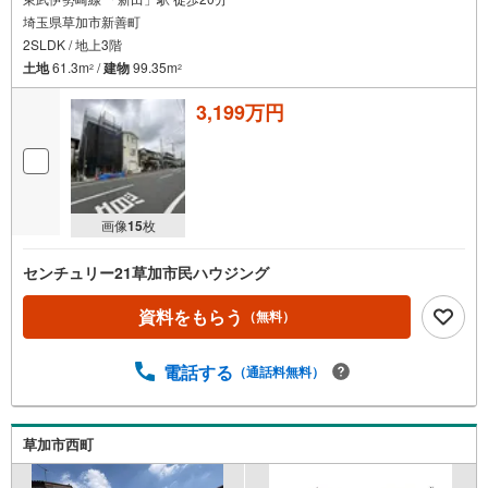
埼玉県草加市新善町
2SLDK / 地上3階
土地
61.3m
/
建物
99.35m
2
2
3,199万円
画像
15
枚
センチュリー21草加市民ハウジング
資料をもらう
（無料）
電話する
（通話料無料）
草加市西町