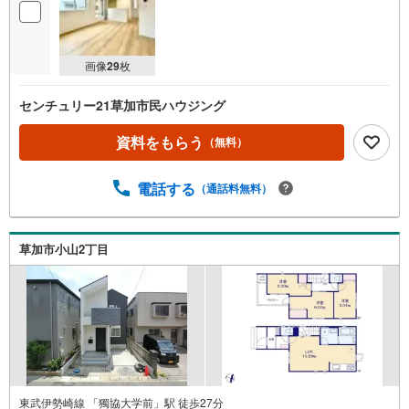
画像
29
枚
センチュリー21草加市民ハウジング
資料をもらう
（無料）
電話する
（通話料無料）
草加市小山2丁目
東武伊勢崎線 「獨協大学前」駅 徒歩27分