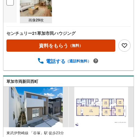
画像
29
枚
センチュリー21草加市民ハウジング
資料をもらう
（無料）
電話する
（通話料無料）
草加市両新田西町
東武伊勢崎線 「谷塚」駅 徒歩23分