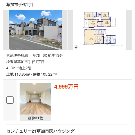
草加市手代1丁目
東武伊勢崎線 「草加」駅 徒歩13分
埼玉県草加市手代1丁目
4LDK / 地上2階
土地
113.85m
/
建物
105.22m
2
2
4,999万円
画像
31
枚
センチュリー21草加市民ハウジング