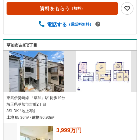
資料をもらう
（無料）
電話する
（通話料無料）
草加市吉町2丁目
東武伊勢崎線 「草加」駅 徒歩19分
埼玉県草加市吉町2丁目
3SLDK / 地上3階
土地
65.36m
/
建物
90.93m
2
2
3,999万円