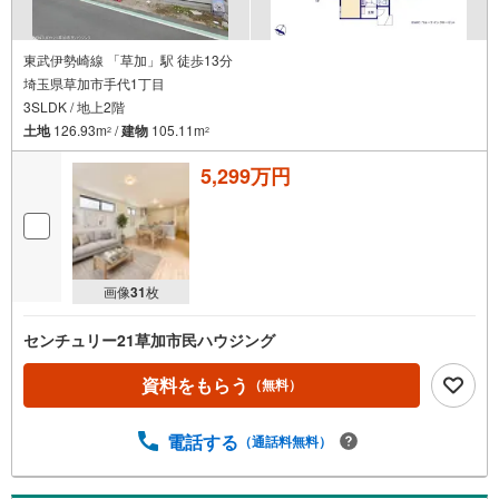
東武伊勢崎線 「草加」駅 徒歩13分
埼玉県草加市手代1丁目
3SLDK / 地上2階
土地
126.93m
/
建物
105.11m
2
2
5,299万円
画像
31
枚
センチュリー21草加市民ハウジング
資料をもらう
（無料）
電話する
（通話料無料）