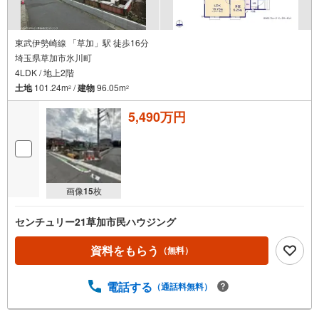
東武伊勢崎線 「草加」駅 徒歩16分
埼玉県草加市氷川町
4LDK / 地上2階
土地
101.24m
/
建物
96.05m
2
2
5,490万円
画像
15
枚
センチュリー21草加市民ハウジング
資料をもらう
（無料）
電話する
（通話料無料）