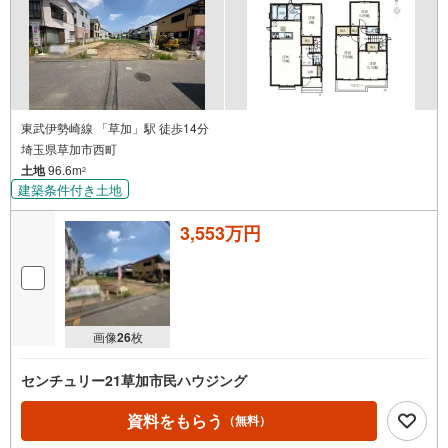
東武伊勢崎線 「草加」駅 徒歩14分
埼玉県草加市西町
土地
96.6m
2
建築条件付き土地
3,553万円
画像
26
枚
センチュリー21草加市民ハウジング
資料をもらう
（無料）