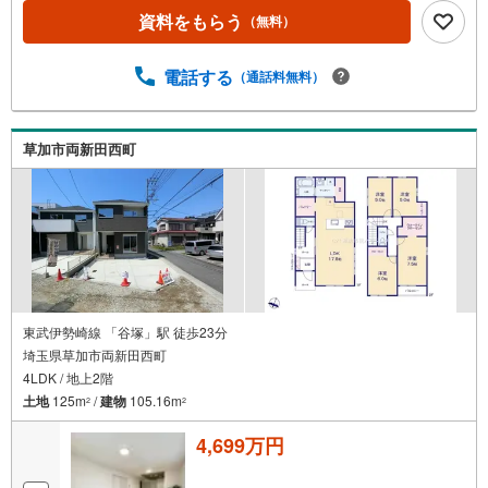
資料をもらう
（無料）
電話する
（通話料無料）
草加市両新田西町
東武伊勢崎線 「谷塚」駅 徒歩23分
埼玉県草加市両新田西町
4LDK / 地上2階
土地
125m
/
建物
105.16m
2
2
4,699万円