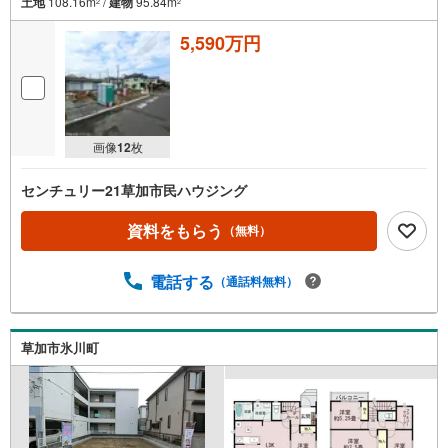
土地
108.16m
/
建物
95.84m
2
2
5,590万円
画像
12
枚
センチュリー21草加市民ハウジング
資料をもらう
（無料）
電話する
（通話料無料）
草加市氷川町