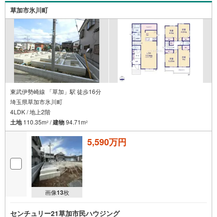
草加市氷川町
東武伊勢崎線 「草加」駅 徒歩16分
埼玉県草加市氷川町
4LDK / 地上2階
土地
110.35m
/
建物
94.71m
2
2
5,590万円
画像
13
枚
センチュリー21草加市民ハウジング