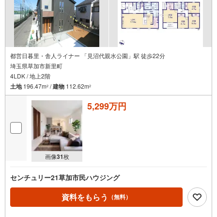
都営日暮里・舎人ライナー 「見沼代親水公園」駅 徒歩22分
埼玉県草加市新里町
4LDK / 地上2階
土地
196.47m
/
建物
112.62m
2
2
5,299万円
画像
31
枚
センチュリー21草加市民ハウジング
資料をもらう
（無料）