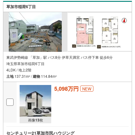
草加市稲荷6丁目
東武伊勢崎線 「草加」駅 バス8分 伊草天満宮 バス停下車 徒歩6分
埼玉県草加市稲荷6丁目
4LDK / 地上2階
土地
137.31m
/
建物
114.84m
2
2
5,098万円
NEW
画像
13
枚
センチュリー21草加市民ハウジング