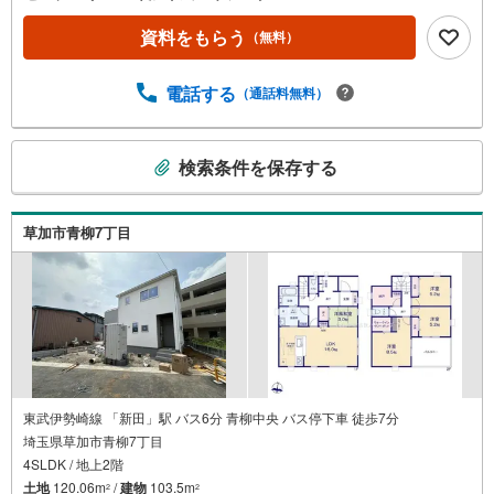
資料をもらう
（無料）
電話する
（通話料無料）
こ
検索条件を保存する
の
検
索
草加市青柳7丁目
条
件
で
通
知
を
受
け
東武伊勢崎線 「新田」駅 バス6分 青柳中央 バス停下車 徒歩7分
埼玉県草加市青柳7丁目
取
4SLDK / 地上2階
る
土地
120.06m
/
建物
103.5m
・
2
2