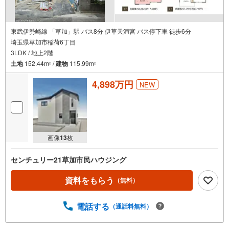
東武伊勢崎線 「草加」駅 バス8分 伊草天満宮 バス停下車 徒歩6分
埼玉県草加市稲荷6丁目
3LDK / 地上2階
土地
152.44m
/
建物
115.99m
2
2
4,898万円
NEW
画像
13
枚
センチュリー21草加市民ハウジング
資料をもらう
（無料）
電話する
（通話料無料）