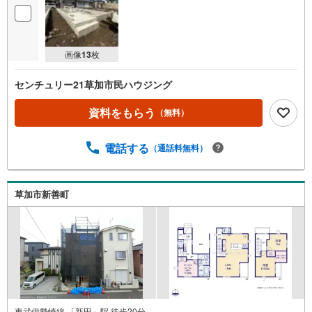
画像
13
枚
センチュリー21草加市民ハウジング
資料をもらう
（無料）
電話する
（通話料無料）
草加市新善町
東武伊勢崎線 「新田」駅 徒歩20分