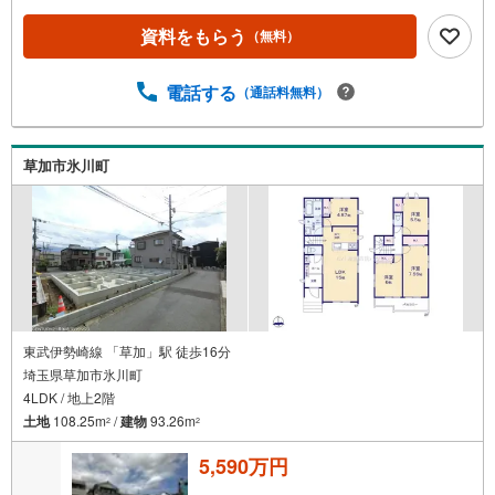
資料をもらう
（無料）
電話する
（通話料無料）
草加市氷川町
東武伊勢崎線 「草加」駅 徒歩16分
埼玉県草加市氷川町
4LDK / 地上2階
土地
108.25m
/
建物
93.26m
2
2
5,590万円