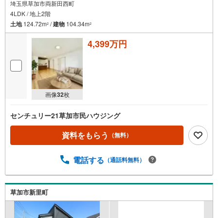
埼玉県草加市両新田西町
4LDK / 地上2階
土地
124.72m
/
建物
104.34m
2
2
4,399万円
画像
32
枚
センチュリー21草加市民ハウジング
資料をもらう
（無料）
電話する
（通話料無料）
草加市新里町