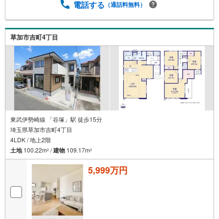
電話する
（通話料無料）
草加市吉町4丁目
東武伊勢崎線 「谷塚」駅 徒歩15分
埼玉県草加市吉町4丁目
4LDK / 地上2階
土地
100.22m
/
建物
109.17m
2
2
5,999万円