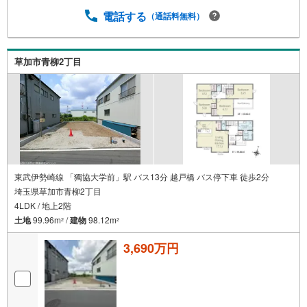
電話する
（通話料無料）
草加市青柳2丁目
東武伊勢崎線 「獨協大学前」駅 バス13分 越戸橋 バス停下車 徒歩2分
埼玉県草加市青柳2丁目
4LDK / 地上2階
土地
99.96m
/
建物
98.12m
2
2
3,690万円