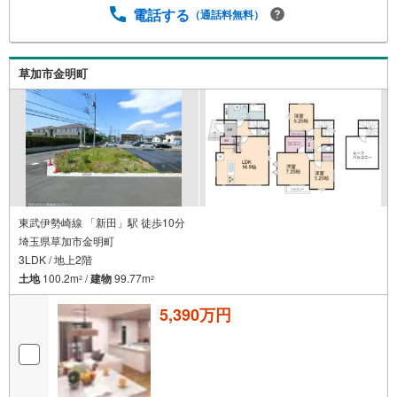
電話する
（通話料無料）
草加市金明町
東武伊勢崎線 「新田」駅 徒歩10分
埼玉県草加市金明町
3LDK / 地上2階
土地
100.2m
/
建物
99.77m
2
2
5,390万円