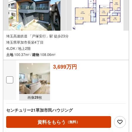
埼玉高速鉄道 「戸塚安行」駅 徒歩23分
埼玉県草加市長栄4丁目
4LDK / 地上2階
土地
100.37m
/
建物
108.06m
2
2
3,699万円
画像
29
枚
センチュリー21草加市民ハウジング
資料をもらう
（無料）