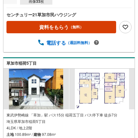
画像
33
枚
センチュリー21草加市民ハウジング
資料をもらう
（無料）
電話する
（通話料無料）
草加市稲荷5丁目
東武伊勢崎線 「草加」駅 バス15分 稲荷五丁目 バス停下車 徒歩7分
埼玉県草加市稲荷5丁目
4LDK / 地上2階
土地
100.89m
/
建物
97.08m
2
2