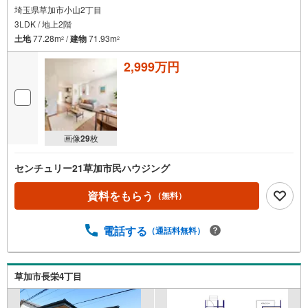
埼玉県草加市小山2丁目
3LDK / 地上2階
土地
77.28m
/
建物
71.93m
2
2
2,999万円
画像
29
枚
センチュリー21草加市民ハウジング
資料をもらう
（無料）
電話する
（通話料無料）
草加市長栄4丁目