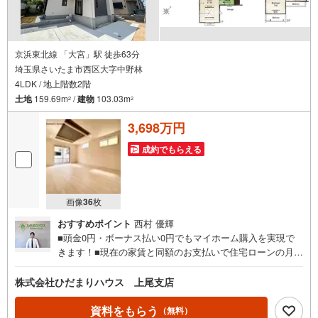
らこそ、住宅ローン審査が緩やかな傾向にあります。
京浜東北線 「大宮」駅 徒歩63分
埼玉県さいたま市西区大字中野林
4LDK / 地上階数2階
土地
159.69m
/
建物
103.03m
2
2
3,698万円
成約でもらえる
画像
36
枚
おすすめポイント
西村 優輝
■頭金0円・ボーナス払い0円でもマイホーム購入を実現で
きます！■現在の家賃と同額のお支払いで住宅ローンの月々
返済が可能です。■建物以外にかかる諸経費やエアコン・照
明器具なども住宅ローンに組み入れられる時期です☆彡■住
株式会社ひだまりハウス 上尾支店
宅ローン事前相談にてマイホーム購入後の住宅ローン返済
額を事前に知ることができ、住宅ローン審査も安心して行
資料をもらう
（無料）