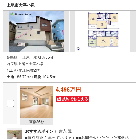
上尾市大字小泉
高崎線 「上尾」駅 徒歩35分
埼玉県上尾市大字小泉
4LDK / 地上階数2階
土地
185.72m
/
建物
104.5m
2
2
4,498万円
成約でもらえる
画像
36
枚
おすすめポイント
吉永 翼
■資料請求も承っております■■お問合せいただいた建物の