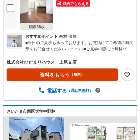
成約でもらえる
画像
36
枚
おすすめポイント
西村 優輝
■当日のご見学も承っております。お電話にてご希望の時間
帯をお問合せください（＾＾）/■ご見学の際には無料パン
フレットをお持ちしますので、間取りや部屋数を確認しな
がらご見学できます☆彡■ご来店いただく際は、お客様駐車
株式会社ひだまりハウス 上尾支店
場が店舗敷地内にございますので、お気軽にお越しくださ
い♪■現地待ち合わせ～現地解散でのお問合せは、ご指定の
資料をもらう
（無料）
時間帯に当社スタッフが向かいます。■「今週の土日に見て
みたい」というご希望の方には事前予約がオススメです
電話する
（通話料無料）
（＾＾）/当日にお待たせすることなくスムーズにご見学で
きます。■事前予約ページからご希望の日時をご選択くださ
い。お電話にて直接お問合せいただいてもご予約できます
☆彡■住宅ローン相談も承っております■■大きな買い物だ
さいたま市西区大字中野林
からこそ、一つひとつ納得しながらマイホーム探しを進め
ていけます。■銀行選びや金利のことも、十分理解した上で
ご選択できます☆彡■現在、車のローンやキャッシングなど
のお借り入れがあってもご相談ください。■低金利の今だか