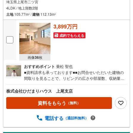
埼玉県上尾市二ツ宮
4LDK / 地上階数2階
土地
105.77m
/
建物
112.13m
2
2
3,899万円
成約でもらえる
画像
36
枚
おすすめポイント
乗松 聖也
■資料請求も承っております■■お問合せいただいた建物の
間取りを見ることで、リビングの広さや部屋数、収納量な
ど様々な情報を知ることができます（＾＾）/■標準設備や
住宅ローンの返済シュミレーションなどもまとめて知るこ
株式会社ひだまりハウス 上尾支店
とができます♪■メールにてご送付した後、パンフレットも
ご郵送できます☆彡■「まずは資料だけ見てみたい」という
資料をもらう
（無料）
方にオススメです☆彡■お問合せいただいた物件の近隣に、
類似のものや新着物件がございましたら併せてご紹介でき
電話する
（通話料無料）
ます♪■ご訪問やしつこい勧誘はいたしませんので、資料を
ご覧になり、新生活のイメージにお役立てください（＾
＾）/