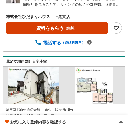
間取りを見ることで、リビングの広さや部屋数、収納量な
ど様々な情報を知ることができます（＾＾）/■標準設備や
住宅ローンの返済シュミレーションなどもまとめて知るこ
株式会社ひだまりハウス 上尾支店
とができます♪■メールにてご送付した後、パンフレットも
ご郵送できます☆彡■「まずは資料だけ見てみたい」という
資料をもらう
（無料）
方にオススメです☆彡■お問合せいただいた物件の近隣に、
類似のものや新着物件がございましたら併せてご紹介でき
電話する
（通話料無料）
ます♪■ご訪問やしつこい勧誘はいたしませんので、資料を
ご覧になり、新生活のイメージにお役立てください（＾
＾）/
北足立郡伊奈町大字小室
埼玉新都市交通伊奈線 「志久」駅 徒歩15分
埼玉県北足立郡伊奈町大字小室
4LDK / 地上階数2階
お気に入り登録内容を確認する
土地
132.25m
/
建物
95.23m
2
2