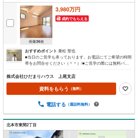
3,980万円
成約でもらえる
画像
36
枚
おすすめポイント
乗松 聖也
■当日のご見学も承っております。お電話にてご希望の時間
帯をお問合せください（＾＾）/■ご見学の際には無料パン
フレットをお持ちしますので、間取りや部屋数を確認しな
がらご見学できます☆彡■ご来店いただく際は、お客様駐車
株式会社ひだまりハウス 上尾支店
場が店舗敷地内にございますので、お気軽にお越しくださ
い♪■現地待ち合わせ～現地解散でのお問合せは、ご指定の
資料をもらう
（無料）
時間帯に当社スタッフが向かいます。■「今週の土日に見て
みたい」というご希望の方には事前予約がオススメです
電話する
（通話料無料）
（＾＾）/当日にお待たせすることなくスムーズにご見学で
きます。■事前予約ページからご希望の日時をご選択くださ
い。お電話にて直接お問合せいただいてもご予約できます
☆彡■住宅ローン相談も承っております■■大きな買い物だ
北本市東間2丁目
からこそ、一つひとつ納得しながらマイホーム探しを進め
ていけます。■銀行選びや金利のことも、十分理解した上で