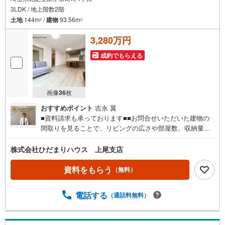
3LDK / 地上階数2階
土地
144m
/
建物
93.56m
2
2
3,280万円
成約でもらえる
画像
36
枚
おすすめポイント
吉永 翼
■資料請求も承っております■■お問合せいただいた建物の
間取りを見ることで、リビングの広さや部屋数、収納量な
ど様々な情報を知ることができます（＾＾）/■標準設備や
住宅ローンの返済シュミレーションなどもまとめて知るこ
株式会社ひだまりハウス 上尾支店
とができます♪■メールにてご送付した後、パンフレットも
ご郵送できます☆彡■「まずは資料だけ見てみたい」という
資料をもらう
（無料）
方にオススメです☆彡■お問合せいただいた物件の近隣に、
類似のものや新着物件がございましたら併せてご紹介でき
電話する
（通話料無料）
ます♪■ご訪問やしつこい勧誘はいたしませんので、資料を
ご覧になり、新生活のイメージにお役立てください（＾
＾）/