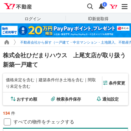
Yahoo!不動産
検索
通知
i
ログイン
ID新規取得
不動産会社から探す（一戸建て・中古マンション・土地購入、不動産
株式会社ひだまりハウス 上尾支店が取り扱う
新築一戸建て
価格未定を含む｜建築条件付き土地を含む｜間取
条件変更
り未定を含む
おすすめ順
検索条件保存
通知設定
134
件
すべての物件をチェックする