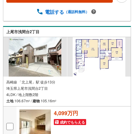
えます。■大きな買い物だからこそ、一つひとつ納得しなが
らマイホーム探しを進めていけます！■銀行選びや金利のこ
電話する
（通話料無料）
とも、十分理解した上でご選択できます☆彡■現在、車のロ
ーンやキャッシングなどのお借り入れがあってもご相談く
ださい。■低金利の今だからこそ、住宅ローン審査が緩やか
な傾向にあります。
上尾市浅間台2丁目
高崎線 「北上尾」駅 徒歩13分
埼玉県上尾市浅間台2丁目
4LDK / 地上階数2階
土地
106.67m
/
建物
105.16m
2
2
4,099万円
成約でもらえる