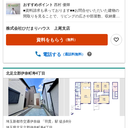
おすすめポイント
西村 優輝
■資料請求も承っております■■お問合せいただいた建物の
間取りを見ることで、リビングの広さや部屋数、収納量な
ど様々な情報を知ることができます（＾＾）/■標準設備や
住宅ローンの返済シュミレーションなどもまとめて知るこ
株式会社ひだまりハウス 上尾支店
とができます♪■メールにてご送付した後、パンフレットも
ご郵送できます☆彡■「まずは資料だけ見てみたい」という
資料をもらう
（無料）
方にオススメです☆彡■お問合せいただいた物件の近隣に、
類似のものや新着物件がございましたら併せてご紹介でき
電話する
（通話料無料）
ます♪■ご訪問やしつこい勧誘はいたしませんので、資料を
ご覧になり、新生活のイメージにお役立てください（＾
＾）/
北足立郡伊奈町寿4丁目
埼玉新都市交通伊奈線 「羽貫」駅 徒歩8分
埼玉県北足立郡伊奈町寿4丁目