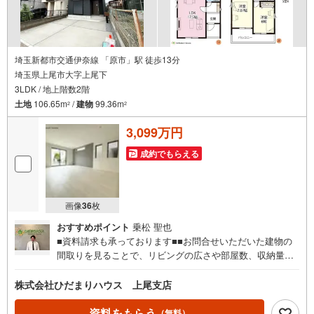
知
を
受
け
埼玉新都市交通伊奈線 「原市」駅 徒歩13分
埼玉県上尾市大字上尾下
取
3LDK / 地上階数2階
る
土地
106.65m
/
建物
99.36m
・
2
2
条
3,099万円
件
を
成約でもらえる
マ
イ
ペ
画像
36
枚
ー
おすすめポイント
乗松 聖也
ジ
■資料請求も承っております■■お問合せいただいた建物の
に
間取りを見ることで、リビングの広さや部屋数、収納量な
保
ど様々な情報を知ることができます（＾＾）/■標準設備や
存
住宅ローンの返済シュミレーションなどもまとめて知るこ
株式会社ひだまりハウス 上尾支店
す
とができます♪■メールにてご送付した後、パンフレットも
る
ご郵送できます☆彡■「まずは資料だけ見てみたい」という
資料をもらう
（無料）