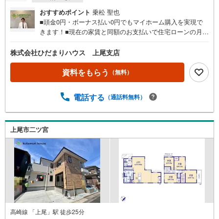
おすすめポイント
乗松 聖也
■頭金0円・ボーナス払い0円でもマイホーム購入を実現で
きます！■現在の家賃と同額のお支払いで住宅ローンの月々
返済が可能です。■建物以外にかかる諸経費やエアコン・照
明器具なども住宅ローンに組み入れられる時期です☆彡■住
株式会社ひだまりハウス 上尾支店
宅ローン事前相談にてマイホーム購入後の住宅ローン返済
額を事前に知ることができ、住宅ローン審査も安心して行
資料をもらう
（無料）
えます。■大きな買い物だからこそ、一つひとつ納得しなが
らマイホーム探しを進めていけます！■銀行選びや金利のこ
電話する
（通話料無料）
とも、十分理解した上でご選択できます☆彡■現在、車のロ
ーンやキャッシングなどのお借り入れがあってもご相談く
ださい。■低金利の今だからこそ、住宅ローン審査が緩やか
な傾向にあります。
上尾市二ツ宮
高崎線 「上尾」駅 徒歩25分