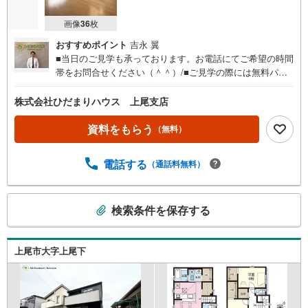
画像
36
枚
おすすめポイント
吉永 翼
■当日のご見学も承っております。お電話にてご希望の時間
帯をお問合せください（＾＾）/■ご見学の際には無料パン
フレットをお持ちしますので、間取りや部屋数を確認しな
がらご見学できます☆彡■ご来店いただく際は、お客様駐車
株式会社ひだまりハウス 上尾支店
場が店舗敷地内にございますので、お気軽にお越しくださ
い♪■現地待ち合わせ～現地解散でのお問合せは、ご指定の
資料をもらう
（無料）
時間帯に当社スタッフが向かいます。■「今週の土日に見て
みたい」というご希望の方には事前予約がオススメです
電話する
（通話料無料）
（＾＾）/当日にお待たせすることなくスムーズにご見学で
きます。■事前予約ページからご希望の日時をご選択くださ
い。お電話にて直接お問合せいただいてもご予約できます
こ
検索条件を保存する
☆彡■住宅ローン相談も承っております■■大きな買い物だ
の
からこそ、一つひとつ納得しながらマイホーム探しを進め
検
ていけます。■銀行選びや金利のことも、十分理解した上で
索
ご選択できます☆彡■現在、車のローンやキャッシングなど
上尾市大字上尾下
条
のお借り入れがあってもご相談ください。■低金利の今だか
件
らこそ、住宅ローン審査が緩やかな傾向にあります。
で
通