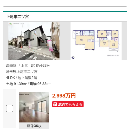
ーンやキャッシングなどのお借り入れがあってもご相談く
ださい。■低金利の今だからこそ、住宅ローン審査が緩やか
な傾向にあります。
上尾市二ツ宮
高崎線 「上尾」駅 徒歩23分
埼玉県上尾市二ツ宮
4LDK / 地上階数2階
土地
91.39m
/
建物
96.88m
2
2
2,998万円
成約でもらえる
画像
36
枚