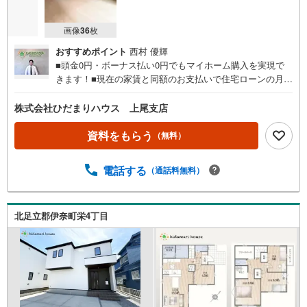
画像
36
枚
おすすめポイント
西村 優輝
■頭金0円・ボーナス払い0円でもマイホーム購入を実現で
きます！■現在の家賃と同額のお支払いで住宅ローンの月々
返済が可能です。■建物以外にかかる諸経費やエアコン・照
明器具なども住宅ローンに組み入れられる時期です☆彡■住
株式会社ひだまりハウス 上尾支店
宅ローン事前相談にてマイホーム購入後の住宅ローン返済
額を事前に知ることができ、住宅ローン審査も安心して行
資料をもらう
（無料）
えます。■大きな買い物だからこそ、一つひとつ納得しなが
らマイホーム探しを進めていけます！■銀行選びや金利のこ
電話する
（通話料無料）
とも、十分理解した上でご選択できます☆彡■現在、車のロ
ーンやキャッシングなどのお借り入れがあってもご相談く
ださい。■低金利の今だからこそ、住宅ローン審査が緩やか
な傾向にあります。
北足立郡伊奈町栄4丁目