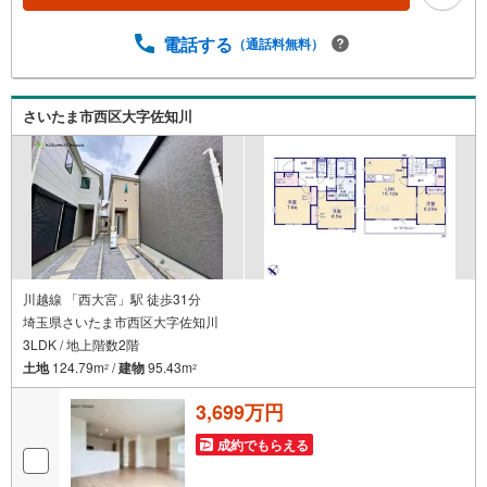
えます。■大きな買い物だからこそ、一つひとつ納得しなが
らマイホーム探しを進めていけます！■銀行選びや金利のこ
電話する
（通話料無料）
とも、十分理解した上でご選択できます☆彡■現在、車のロ
ーンやキャッシングなどのお借り入れがあってもご相談く
ださい。■低金利の今だからこそ、住宅ローン審査が緩やか
な傾向にあります。
さいたま市西区大字佐知川
川越線 「西大宮」駅 徒歩31分
埼玉県さいたま市西区大字佐知川
3LDK / 地上階数2階
土地
124.79m
/
建物
95.43m
2
2
3,699万円
成約でもらえる