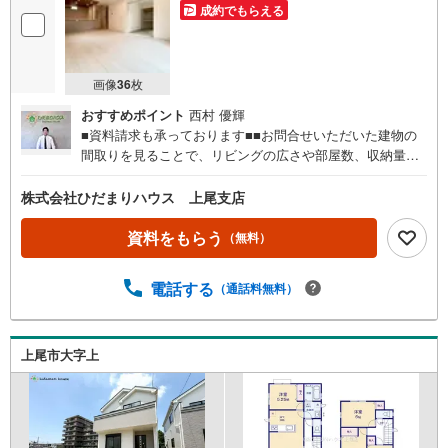
成約でもらえる
画像
36
枚
おすすめポイント
西村 優輝
■資料請求も承っております■■お問合せいただいた建物の
間取りを見ることで、リビングの広さや部屋数、収納量な
ど様々な情報を知ることができます（＾＾）/■標準設備や
住宅ローンの返済シュミレーションなどもまとめて知るこ
株式会社ひだまりハウス 上尾支店
とができます♪■メールにてご送付した後、パンフレットも
ご郵送できます☆彡■「まずは資料だけ見てみたい」という
資料をもらう
（無料）
方にオススメです☆彡■お問合せいただいた物件の近隣に、
類似のものや新着物件がございましたら併せてご紹介でき
電話する
（通話料無料）
ます♪■ご訪問やしつこい勧誘はいたしませんので、資料を
ご覧になり、新生活のイメージにお役立てください（＾
＾）/
上尾市大字上