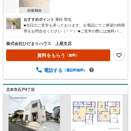
画像
36
枚
おすすめポイント
乗松 聖也
■当日のご見学も承っております。お電話にてご希望の時間
帯をお問合せください（＾＾）/■ご見学の際には無料パン
フレットをお持ちしますので、間取りや部屋数を確認しな
がらご見学できます☆彡■ご来店いただく際は、お客様駐車
株式会社ひだまりハウス 上尾支店
場が店舗敷地内にございますので、お気軽にお越しくださ
い♪■現地待ち合わせ～現地解散でのお問合せは、ご指定の
資料をもらう
（無料）
時間帯に当社スタッフが向かいます。■「今週の土日に見て
みたい」というご希望の方には事前予約がオススメです
電話する
（通話料無料）
（＾＾）/当日にお待たせすることなくスムーズにご見学で
きます。■事前予約ページからご希望の日時をご選択くださ
い。お電話にて直接お問合せいただいてもご予約できます
☆彡■住宅ローン相談も承っております■■大きな買い物だ
北本市石戸4丁目
からこそ、一つひとつ納得しながらマイホーム探しを進め
ていけます。■銀行選びや金利のことも、十分理解した上で
ご選択できます☆彡■現在、車のローンやキャッシングなど
のお借り入れがあってもご相談ください。■低金利の今だか
らこそ、住宅ローン審査が緩やかな傾向にあります。