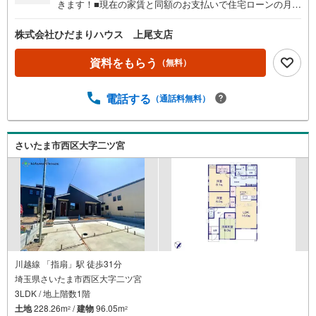
きます！■現在の家賃と同額のお支払いで住宅ローンの月々
返済が可能です。■建物以外にかかる諸経費やエアコン・照
明器具なども住宅ローンに組み入れられる時期です☆彡■住
株式会社ひだまりハウス 上尾支店
宅ローン事前相談にてマイホーム購入後の住宅ローン返済
額を事前に知ることができ、住宅ローン審査も安心して行
資料をもらう
（無料）
えます。■大きな買い物だからこそ、一つひとつ納得しなが
らマイホーム探しを進めていけます！■銀行選びや金利のこ
電話する
（通話料無料）
とも、十分理解した上でご選択できます☆彡■現在、車のロ
ーンやキャッシングなどのお借り入れがあってもご相談く
ださい。■低金利の今だからこそ、住宅ローン審査が緩やか
な傾向にあります。
さいたま市西区大字二ツ宮
川越線 「指扇」駅 徒歩31分
埼玉県さいたま市西区大字二ツ宮
3LDK / 地上階数1階
土地
228.26m
/
建物
96.05m
2
2