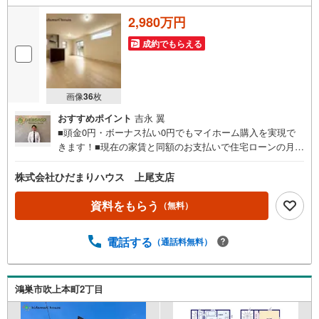
2,980万円
成約でもらえる
画像
36
枚
おすすめポイント
吉永 翼
■頭金0円・ボーナス払い0円でもマイホーム購入を実現で
きます！■現在の家賃と同額のお支払いで住宅ローンの月々
返済が可能です。■建物以外にかかる諸経費やエアコン・照
明器具なども住宅ローンに組み入れられる時期です☆彡■住
株式会社ひだまりハウス 上尾支店
宅ローン事前相談にてマイホーム購入後の住宅ローン返済
額を事前に知ることができ、住宅ローン審査も安心して行
資料をもらう
（無料）
えます。■大きな買い物だからこそ、一つひとつ納得しなが
らマイホーム探しを進めていけます！■銀行選びや金利のこ
電話する
（通話料無料）
とも、十分理解した上でご選択できます☆彡■現在、車のロ
ーンやキャッシングなどのお借り入れがあってもご相談く
ださい。■低金利の今だからこそ、住宅ローン審査が緩やか
な傾向にあります。
鴻巣市吹上本町2丁目