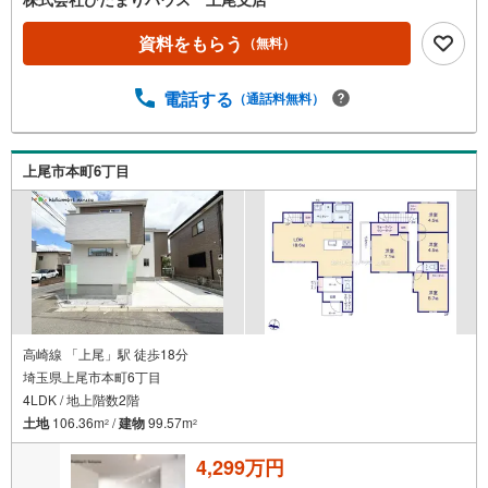
宅ローン事前相談にてマイホーム購入後の住宅ローン返済
額を事前に知ることができ、住宅ローン審査も安心して行
資料をもらう
（無料）
えます。■大きな買い物だからこそ、一つひとつ納得しなが
らマイホーム探しを進めていけます！■銀行選びや金利のこ
電話する
（通話料無料）
とも、十分理解した上でご選択できます☆彡■現在、車のロ
ーンやキャッシングなどのお借り入れがあってもご相談く
ださい。■低金利の今だからこそ、住宅ローン審査が緩やか
な傾向にあります。
上尾市本町6丁目
高崎線 「上尾」駅 徒歩18分
埼玉県上尾市本町6丁目
4LDK / 地上階数2階
土地
106.36m
/
建物
99.57m
2
2
4,299万円