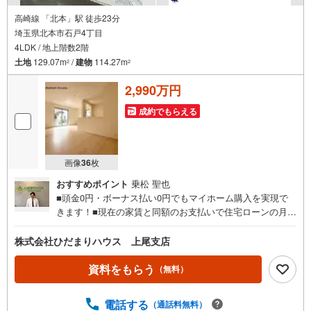
高崎線 「北本」駅 徒歩23分
埼玉県北本市石戸4丁目
4LDK / 地上階数2階
土地
129.07m
/
建物
114.27m
2
2
2,990万円
成約でもらえる
画像
36
枚
おすすめポイント
乗松 聖也
■頭金0円・ボーナス払い0円でもマイホーム購入を実現で
きます！■現在の家賃と同額のお支払いで住宅ローンの月々
返済が可能です。■建物以外にかかる諸経費やエアコン・照
明器具なども住宅ローンに組み入れられる時期です☆彡■住
株式会社ひだまりハウス 上尾支店
宅ローン事前相談にてマイホーム購入後の住宅ローン返済
額を事前に知ることができ、住宅ローン審査も安心して行
資料をもらう
（無料）
えます。■大きな買い物だからこそ、一つひとつ納得しなが
らマイホーム探しを進めていけます！■銀行選びや金利のこ
電話する
（通話料無料）
とも、十分理解した上でご選択できます☆彡■現在、車のロ