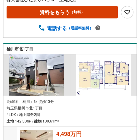
宅ローン事前相談にてマイホーム購入後の住宅ローン返済
額を事前に知ることができ、住宅ローン審査も安心して行
資料をもらう
（無料）
えます。■大きな買い物だからこそ、一つひとつ納得しなが
らマイホーム探しを進めていけます！■銀行選びや金利のこ
電話する
（通話料無料）
とも、十分理解した上でご選択できます☆彡■現在、車のロ
ーンやキャッシングなどのお借り入れがあってもご相談く
ださい。■低金利の今だからこそ、住宅ローン審査が緩やか
な傾向にあります。
桶川市北1丁目
高崎線 「桶川」駅 徒歩13分
埼玉県桶川市北1丁目
4LDK / 地上階数2階
土地
142.38m
/
建物
100.61m
2
2
4,498万円