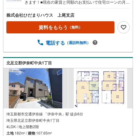
きます！■現在の家賃と同額のお支払いで住宅ローンの月々
返済が可能です。■建物以外にかかる諸経費やエアコン・照
明器具なども住宅ローンに組み入れられる時期です☆彡■住
株式会社ひだまりハウス 上尾支店
宅ローン事前相談にてマイホーム購入後の住宅ローン返済
額を事前に知ることができ、住宅ローン審査も安心して行
資料をもらう
（無料）
えます。■大きな買い物だからこそ、一つひとつ納得しなが
らマイホーム探しを進めていけます！■銀行選びや金利のこ
電話する
（通話料無料）
とも、十分理解した上でご選択できます☆彡■現在、車のロ
ーンやキャッシングなどのお借り入れがあってもご相談く
ださい。■低金利の今だからこそ、住宅ローン審査が緩やか
な傾向にあります。
北足立郡伊奈町中央1丁目
埼玉新都市交通伊奈線 「伊奈中央」駅 徒歩6分
埼玉県北足立郡伊奈町中央1丁目
4LDK / 地上階数2階
土地
182m
/
建物
107.65m
2
2