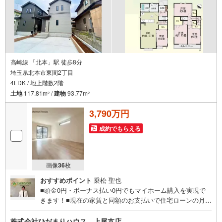
ご選択できます☆彡■現在、車のローンやキャッシングなど
のお借り入れがあってもご相談ください。■低金利の今だか
らこそ、住宅ローン審査が緩やかな傾向にあります。
高崎線 「北本」駅 徒歩8分
埼玉県北本市東間2丁目
4LDK / 地上階数2階
土地
117.81m
/
建物
93.77m
2
2
3,790万円
成約でもらえる
画像
36
枚
おすすめポイント
乗松 聖也
■頭金0円・ボーナス払い0円でもマイホーム購入を実現で
きます！■現在の家賃と同額のお支払いで住宅ローンの月々
返済が可能です。■建物以外にかかる諸経費やエアコン・照
明器具なども住宅ローンに組み入れられる時期です☆彡■住
株式会社ひだまりハウス 上尾支店