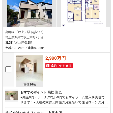
高崎線 「吹上」駅 徒歩11分
埼玉県鴻巣市吹上本町2丁目
3LDK / 地上階数2階
土地
132.28m
/
建物
97.3m
2
2
2,990万円
成約でもらえる
画像
36
枚
おすすめポイント
乗松 聖也
■頭金0円・ボーナス払い0円でもマイホーム購入を実現で
きます！■現在の家賃と同額のお支払いで住宅ローンの月々
返済が可能です。■建物以外にかかる諸経費やエアコン・照
明器具なども住宅ローンに組み入れられる時期です☆彡■住
株式会社ひだまりハウス 上尾支店