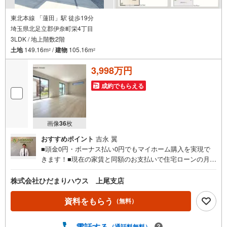
東北本線 「蓮田」駅 徒歩19分
埼玉県北足立郡伊奈町栄4丁目
3LDK / 地上階数2階
土地
149.16m
/
建物
105.16m
2
2
3,998万円
成約でもらえる
画像
36
枚
おすすめポイント
吉永 翼
■頭金0円・ボーナス払い0円でもマイホーム購入を実現で
きます！■現在の家賃と同額のお支払いで住宅ローンの月々
返済が可能です。■建物以外にかかる諸経費やエアコン・照
明器具なども住宅ローンに組み入れられる時期です☆彡■住
株式会社ひだまりハウス 上尾支店
宅ローン事前相談にてマイホーム購入後の住宅ローン返済
額を事前に知ることができ、住宅ローン審査も安心して行
資料をもらう
（無料）
えます。■大きな買い物だからこそ、一つひとつ納得しなが
らマイホーム探しを進めていけます！■銀行選びや金利のこ
電話する
（通話料無料）