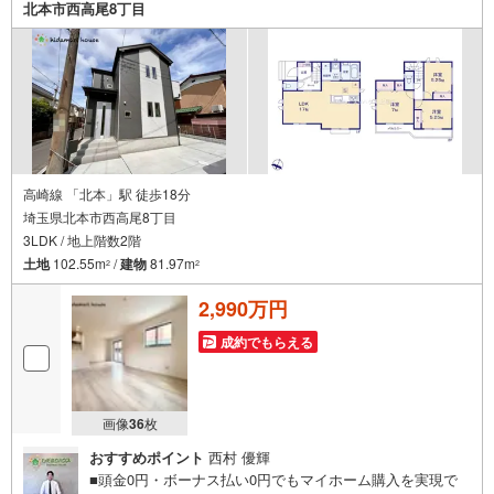
北本市西高尾8丁目
高崎線 「北本」駅 徒歩18分
埼玉県北本市西高尾8丁目
3LDK / 地上階数2階
土地
102.55m
/
建物
81.97m
2
2
2,990万円
成約でもらえる
画像
36
枚
おすすめポイント
西村 優輝
■頭金0円・ボーナス払い0円でもマイホーム購入を実現で