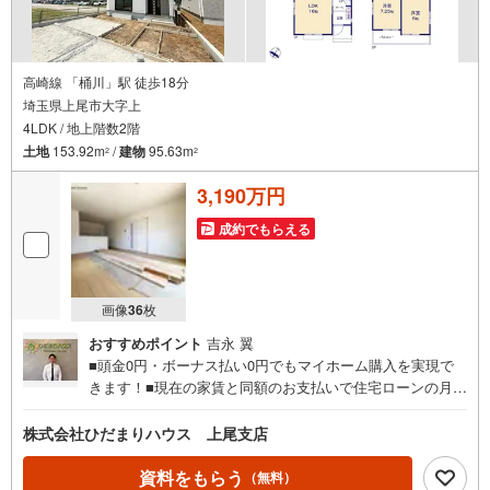
高崎線 「桶川」駅 徒歩18分
埼玉県上尾市大字上
4LDK / 地上階数2階
土地
153.92m
/
建物
95.63m
2
2
3,190万円
成約でもらえる
画像
36
枚
おすすめポイント
吉永 翼
■頭金0円・ボーナス払い0円でもマイホーム購入を実現で
きます！■現在の家賃と同額のお支払いで住宅ローンの月々
返済が可能です。■建物以外にかかる諸経費やエアコン・照
明器具なども住宅ローンに組み入れられる時期です☆彡■住
株式会社ひだまりハウス 上尾支店
宅ローン事前相談にてマイホーム購入後の住宅ローン返済
額を事前に知ることができ、住宅ローン審査も安心して行
資料をもらう
（無料）