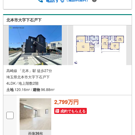
とも、十分理解した上でご選択できます☆彡■現在、車のロ
ーンやキャッシングなどのお借り入れがあってもご相談く
ださい。■低金利の今だからこそ、住宅ローン審査が緩やか
な傾向にあります。
北本市大字下石戸下
高崎線 「北本」駅 徒歩27分
埼玉県北本市大字下石戸下
4LDK / 地上階数2階
土地
120.16m
/
建物
96.88m
2
2
2,799万円
成約でもらえる
画像
36
枚