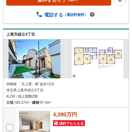
方にオススメです☆彡■お問合せいただいた物件の近隣に、
類似のものや新着物件がございましたら併せてご紹介でき
電話する
（通話料無料）
ます♪■ご訪問やしつこい勧誘はいたしませんので、資料を
ご覧になり、新生活のイメージにお役立てください（＾
＾）/
上尾市緑丘4丁目
高崎線 「北上尾」駅 徒歩12分
埼玉県上尾市緑丘4丁目
4LDK / 地上階数2階
土地
183.37m
/
建物
97.3m
2
2
4,390万円
成約でもらえる