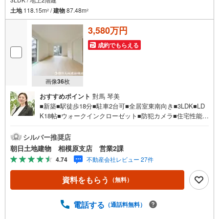
土地
118.15m
/
建物
87.48m
2
2
3,580万円
成約でもらえる
画像
36
枚
おすすめポイント
對馬 琴美
■新築■駅徒歩18分■駐車2台可■全居室東南向き■3LDK■LD
K18帖■ウォークインクローゼット■防犯カメラ■住宅性能評
価「耐震等級3」■フラット35S【営業時間 10:00～20:00】
上記時間はお電話が繋がりやすくなっております。人気物
シルバー推奨店
件には特に問い合わせが集中するため、お早めにお電話く
朝日土地建物 相模原支店 営業2課
ださい。「室内・現地を見学する」ボタンよりご予約いた
4.74
不動産会社レビュー 27件
だくとご見学がスムーズです。【創業42周年の実績】弊社
は1985年町田にて開業し、東京・神奈川・埼玉エリアに13
資料をもらう
（無料）
店舗展開しております。契約件数5万件を突破し、数多くの
実績を積むことによって、様々なご提案やアドバイスが出
来るようになりました。私達はお客様に安心感をお持ち頂
電話する
（通話料無料）
ける自信があります。【とことん納得】当社では担当営業