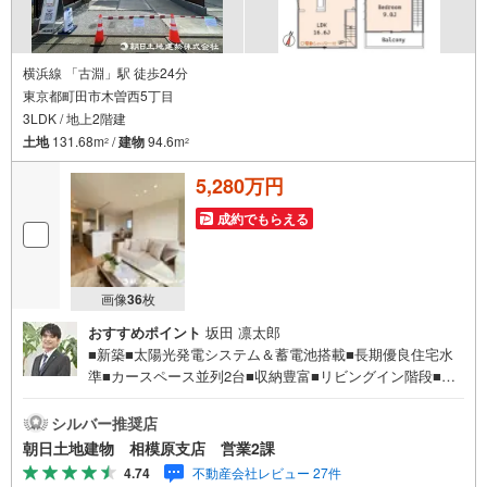
横浜線 「古淵」駅 徒歩24分
東京都町田市木曽西5丁目
3LDK / 地上2階建
土地
131.68m
/
建物
94.6m
2
2
5,280万円
成約でもらえる
画像
36
枚
おすすめポイント
坂田 凛太郎
■新築■太陽光発電システム＆蓄電池搭載■長期優良住宅水
準■カースペース並列2台■収納豊富■リビングイン階段■電
動シャッター■耐震等級3■静かな住宅地内【営業時間 10:00
～20:00】上記時間はお電話が繋がりやすくなっておりま
シルバー推奨店
す。人気物件には特に問い合わせが集中するため、お早め
朝日土地建物 相模原支店 営業2課
にお電話ください。「室内・現地を見学する」ボタンより
4.74
不動産会社レビュー 27件
ご予約いただくとご見学がスムーズです。【創業42周年の