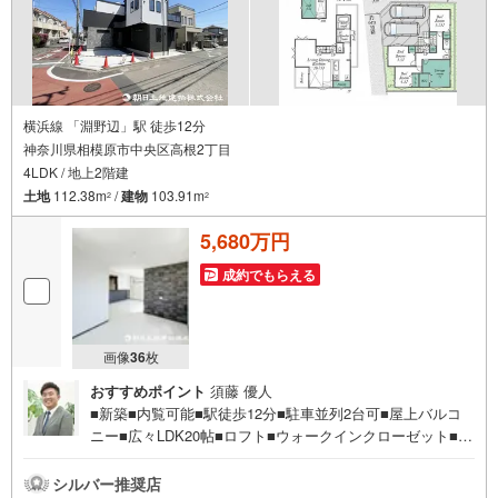
横浜線 「淵野辺」駅 徒歩12分
神奈川県相模原市中央区高根2丁目
4LDK / 地上2階建
土地
112.38m
/
建物
103.91m
2
2
5,680万円
成約でもらえる
画像
36
枚
おすすめポイント
須藤 優人
■新築■内覧可能■駅徒歩12分■駐車並列2台可■屋上バルコ
ニー■広々LDK20帖■ロフト■ウォークインクローゼット■パ
ントリー■6m道路角地【営業時間 10:00～20:00】上記時間
はお電話が繋がりやすくなっております。人気物件には特
シルバー推奨店