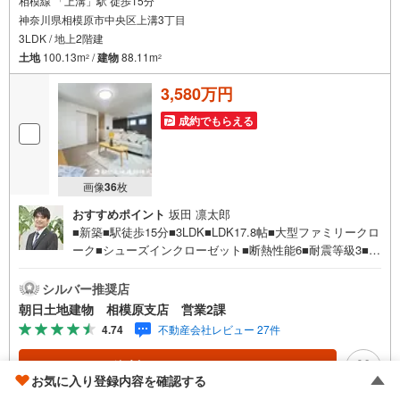
相模線 「上溝」駅 徒歩15分
神奈川県相模原市中央区上溝3丁目
3LDK / 地上2階建
土地
100.13m
/
建物
88.11m
2
2
3,580万円
成約でもらえる
画像
36
枚
おすすめポイント
坂田 凛太郎
■新築■駅徒歩15分■3LDK■LDK17.8帖■大型ファミリークロ
ーク■シューズインクローゼット■断熱性能6■耐震等級3■お
庭有【営業時間 10:00～20:00】上記時間はお電話が繋がり
やすくなっております。人気物件には特に問い合わせが集
シルバー推奨店
中するため、お早めにお電話ください。「室内・現地を見
朝日土地建物 相模原支店 営業2課
学する」ボタンよりご予約いただくとご見学がスムーズで
4.74
不動産会社レビュー 27件
す。【創業42周年の実績】弊社は1985年町田にて開業し、
東京・神奈川・埼玉エリアに13店舗展開しております。契
資料をもらう
（無料）
約件数5万件を突破し、数多くの実績を積むことによって、
お気に入り登録内容を確認する
様々なご提案やアドバイスが出来るようになりました。私