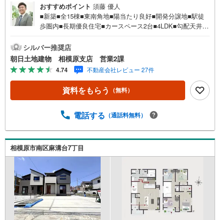
おすすめポイント
須藤 優人
■新築■全15棟■東南角地■陽当たり良好■開発分譲地■駅徒
歩圏内■長期優良住宅■カースペース2台■4LDK■勾配天井■
住宅性能表示■フラット50利用可能【営業時間 10:00～20:0
0】上記時間はお電話が繋がりやすくなっております。人気
シルバー推奨店
物件には特に問い合わせが集中するため、お早めにお電話
朝日土地建物 相模原支店 営業2課
ください。「室内・現地を見学する」ボタンよりご予約い
4.74
不動産会社レビュー 27件
ただくとご見学がスムーズです。【創業38周年の実績】弊
社は1985年町田にて開業し、東京・神奈川・埼玉エリアに
資料をもらう
（無料）
13店舗展開しております。契約件数5万件を突破し、数多く
の実績を積むことによって、様々なご提案やアドバイスが
出来るようになりました。私達はお客様に安心感をお持ち
電話する
（通話料無料）
頂ける自信があります。【とことん納得】当社では担当営
業が物件情報を紹介しておりますが、その後の物件のご説
明、資金計画、税金相談などについては、上司である担当
相模原市南区麻溝台7丁目
課長も同席でご説明させていただきます。