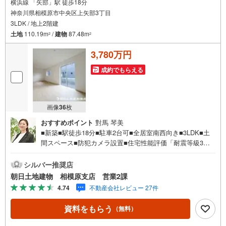
横浜線 「矢部」駅 徒歩18分
神奈川県相模原市中央区上矢部3丁目
3LDK / 地上2階建
土地
110.19m
/
建物
87.48m
2
2
3,780万円
成約でもらえる
画像
36
枚
おすすめポイント
對馬 琴美
■新築■駅徒歩18分■駐車2台可■全居室南西向き■3LDK■土
間スペース■防犯カメラ設置■住宅性能評価「耐震等級3」■
フラット35S■静かな住宅地内【営業時間 10:00～20:00】上
記時間はお電話が繋がりやすくなっております。人気物件
シルバー推奨店
には特に問い合わせが集中するため、お早めにお電話くだ
朝日土地建物 相模原支店 営業2課
さい。「室内・現地を見学する」ボタンよりご予約いただ
4.74
不動産会社レビュー 27件
くとご見学がスムーズです。【創業42周年の実績】弊社は1
985年町田にて開業し、東京・神奈川・埼玉エリアに13店
資料をもらう
（無料）
舗展開しております。契約件数5万件を突破し、数多くの実
績を積むことによって、様々なご提案やアドバイスが出来