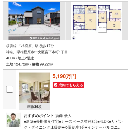
横浜線 「相模原」駅 徒歩17分
神奈川県相模原市中央区宮下本町1丁目
4LDK / 地上2階建
土地
124.72m
/
建物
99.22m
2
2
5,190万円
成約でもらえる
画像
36
枚
おすすめポイント
須藤 優人
■新築■長期優良住宅■カースペース並列3台■4LDK■リビン
グ・ダイニング床暖房■公園徒歩1分■インナーバルコニー■