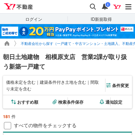
Yahoo!不動産
検索
通知
i
ログイン
ID新規取得
不動産会社から探す（一戸建て・中古マンション・土地購入、不動産
朝日土地建物 相模原支店 営業2課が取り扱
う新築一戸建て
価格未定を含む｜建築条件付き土地を含む｜間取
条件変更
り未定を含む
おすすめ順
検索条件保存
通知設定
181
件
すべての物件をチェックする