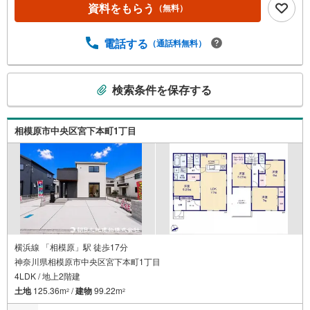
にて開業し、東京・神奈川・埼玉エリアに13店舗展開して
資料をもらう
（無料）
おります。契約件数5万件を突破し、数多くの実績を積むこ
とによって、様々なご提案やアドバイスが出来るようにな
りました。私達はお客様に安心感をお持ち頂ける自信があ
電話する
（通話料無料）
ります。【とことん納得】当社では担当営業が物件情報を
紹介しておりますが、その後の物件のご説明、資金計画、
こ
税金相談などについては、上司である担当課長も同席でご
検索条件を保存する
の
説明させていただきます。
検
索
相模原市中央区宮下本町1丁目
条
件
で
通
知
を
受
け
横浜線 「相模原」駅 徒歩17分
神奈川県相模原市中央区宮下本町1丁目
取
4LDK / 地上2階建
る
土地
125.36m
/
建物
99.22m
・
2
2
条