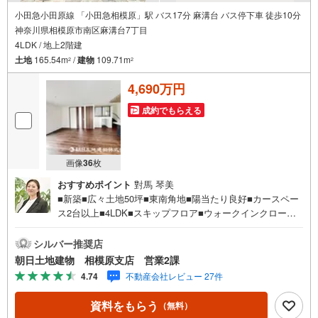
小田急小田原線 「小田急相模原」駅 バス17分 麻溝台 バス停下車 徒歩10分
神奈川県相模原市南区麻溝台7丁目
4LDK / 地上2階建
土地
165.54m
/
建物
109.71m
2
2
4,690万円
成約でもらえる
画像
36
枚
おすすめポイント
對馬 琴美
■新築■広々土地50坪■東南角地■陽当たり良好■カースペー
ス2台以上■4LDK■スキップフロア■ウォークインクローゼ
ット■オープンキッチン【営業時間 10:00～20:00】上記時
間はお電話が繋がりやすくなっております。人気物件には
シルバー推奨店
特に問い合わせが集中するため、お早めにお電話くださ
朝日土地建物 相模原支店 営業2課
い。「室内・現地を見学する」ボタンよりご予約いただく
4.74
不動産会社レビュー 27件
とご見学がスムーズです。【創業42周年の実績】弊社は19
85年町田にて開業し、東京・神奈川・埼玉エリアに13店舗
資料をもらう
（無料）
展開しております。契約件数5万件を突破し、数多くの実績