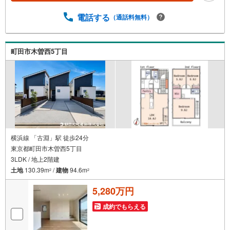
を積むことによって、様々なご提案やアドバイスが出来る
ようになりました。私達はお客様に安心感をお持ち頂ける
電話する
（通話料無料）
自信があります。【とことん納得】当社では担当営業が物
件情報を紹介しておりますが、その後の物件のご説明、資
金計画、税金相談などについては、上司である担当課長も
町田市木曽西5丁目
同席でご説明させていただきます。
横浜線 「古淵」駅 徒歩24分
東京都町田市木曽西5丁目
3LDK / 地上2階建
土地
130.39m
/
建物
94.6m
2
2
5,280万円
成約でもらえる