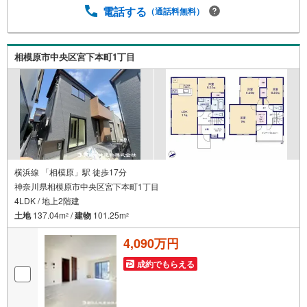
るようになりました。私達はお客様に安心感をお持ち頂け
電話する
（通話料無料）
る自信があります。【とことん納得】当社では担当営業が
物件情報を紹介しておりますが、その後の物件のご説明、
資金計画、税金相談などについては、上司である担当課長
相模原市中央区宮下本町1丁目
も同席でご説明させていただきます。
横浜線 「相模原」駅 徒歩17分
神奈川県相模原市中央区宮下本町1丁目
4LDK / 地上2階建
土地
137.04m
/
建物
101.25m
2
2
4,090万円
成約でもらえる