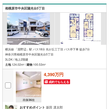
しておりますが、その後の物件のご説明、資金計画、税金
相談などについては、上司である担当課長も同席でご説明
相模原市中央区陽光台5丁目
させていただきます。
横浜線 「淵野辺」駅 バス18分 光が丘三丁目 バス停下車 徒歩7分
神奈川県相模原市中央区陽光台5丁目
3LDK / 地上2階建
土地
124.02m
/
建物
100.53m
2
2
4,390万円
成約でもらえる
画像
36
枚
おすすめポイント
坂田 凛太郎