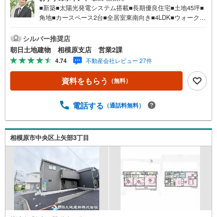
■新築■太陽光発電システム搭載■長期優良住宅■土地45坪■
角地■カースペース2台■全居室東南向き■4LDK■ウォークイ
ンクローゼット■住宅性能表示取得■フラット50利用可能
【営業時間 10:00～20:00】上記時間はお電話が繋がりやす
シルバー推奨店
くなっております。人気物件には特に問い合わせが集中す
朝日土地建物 相模原支店 営業2課
るため、お早めにお電話ください。「室内・現地を見学す
4.74
不動産会社レビュー 27件
る」ボタンよりご予約いただくとご見学がスムーズです。
【創業42周年の実績】弊社は1985年町田にて開業し、東
資料をもらう
（無料）
京・神奈川・埼玉エリアに13店舗展開しております。契約
件数5万件を突破し、数多くの実績を積むことによって、
様々なご提案やアドバイスが出来るようになりました。私
電話する
（通話料無料）
達はお客様に安心感をお持ち頂ける自信があります。【と
ことん納得】当社では担当営業が物件情報を紹介しており
ますが、その後の物件のご説明、資金計画、税金相談など
相模原市中央区上矢部3丁目
については、上司である担当課長も同席でご説明させてい
ただきます。