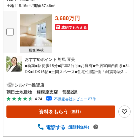
土地
115.16m
/
建物
87.48m
2
2
3,680万円
成約でもらえる
画像
36
枚
おすすめポイント
對馬 琴美
■新築■駅徒歩18分■駐車2台可■お庭有■全居室南西向き■3L
DK■LDK16帖■土間スペース■住宅性能評価「耐震等級3」■
フラット35S【営業時間 10:00～20:00】上記時間はお電話
が繋がりやすくなっております。人気物件には特に問い合
シルバー推奨店
わせが集中するため、お早めにお電話ください。「室内・
朝日土地建物 相模原支店 営業2課
現地を見学する」ボタンよりご予約いただくとご見学がス
4.74
不動産会社レビュー 27件
ムーズです。【創業42周年の実績】弊社は1985年町田にて
開業し、東京・神奈川・埼玉エリアに13店舗展開しており
資料をもらう
（無料）
ます。契約件数5万件を突破し、数多くの実績を積むことに
よって、様々なご提案やアドバイスが出来るようになりま
した。私達はお客様に安心感をお持ち頂ける自信がありま
電話する
（通話料無料）
す。【とことん納得】当社では担当営業が物件情報を紹介