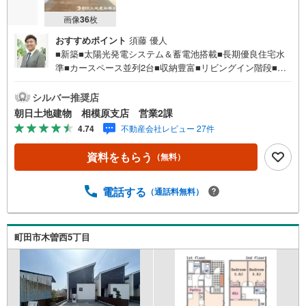
画像
36
枚
おすすめポイント
須藤 優人
■新築■太陽光発電システム＆蓄電池搭載■長期優良住宅水
準■カースペース並列2台■収納豊富■リビングイン階段■電
動シャッター■耐震等級3■静かな住宅地内【営業時間 10:00
～20:00】上記時間はお電話が繋がりやすくなっておりま
シルバー推奨店
す。人気物件には特に問い合わせが集中するため、お早め
朝日土地建物 相模原支店 営業2課
にお電話ください。「室内・現地を見学する」ボタンより
4.74
不動産会社レビュー 27件
ご予約いただくとご見学がスムーズです。【創業42周年の
実績】弊社は1985年町田にて開業し、東京・神奈川・埼玉
資料をもらう
（無料）
エリアに13店舗展開しております。契約件数5万件を突破
し、数多くの実績を積むことによって、様々なご提案やア
ドバイスが出来るようになりました。私達はお客様に安心
電話する
（通話料無料）
感をお持ち頂ける自信があります。【とことん納得】当社
では担当営業が物件情報を紹介しておりますが、その後の
物件のご説明、資金計画、税金相談などについては、上司
町田市木曽西5丁目
である担当課長も同席でご説明させていただきます。