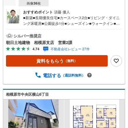
画像
36
枚
おすすめポイント
須藤 優人
■新築■長期優良住宅■カースペース2台■リビング・ダイニ
ング床暖房■公園徒歩1分■シューズイン■ウォークイン■イ
ンナーバルコニー■区画整理地内幅員6m道路【営業時間 1
0:00～20:00】上記時間はお電話が繋がりやすくなっており
シルバー推奨店
ます。人気物件には特に問い合わせが集中するため、お早
朝日土地建物 相模原支店 営業2課
めにお電話ください。「室内・現地を見学する」ボタンよ
4.74
不動産会社レビュー 27件
りご予約いただくとご見学がスムーズです。【創業42周年
の実績】弊社は1985年町田にて開業し、東京・神奈川・埼
資料をもらう
（無料）
玉エリアに13店舗展開しております。契約件数5万件を突破
し、数多くの実績を積むことによって、様々なご提案やア
ドバイスが出来るようになりました。私達はお客様に安心
電話する
（通話料無料）
感をお持ち頂ける自信があります。【とことん納得】当社
では担当営業が物件情報を紹介しておりますが、その後の
物件のご説明、資金計画、税金相談などについては、上司
相模原市中央区横山6丁目
である担当課長も同席でご説明させていただきます。