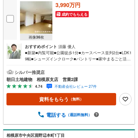
3,990万円
成約でもらえる
画像
36
枚
おすすめポイント
須藤 優人
■新築■内覧可能■公園徒歩1分■カースペース並列2台■LDK1
9帖■シューズインクローク■パントリー■家中まるごと活性
水「ミラブルZERO」搭載【営業時間 10:00～20:00】上記
時間はお電話が繋がりやすくなっております。人気物件に
シルバー推奨店
は特に問い合わせが集中するため、お早めにお電話くださ
朝日土地建物 相模原支店 営業2課
い。「室内・現地を見学する」ボタンよりご予約いただく
4.74
不動産会社レビュー 27件
とご見学がスムーズです。【創業38周年の実績】弊社は19
85年町田にて開業し、東京・神奈川・埼玉エリアに13店舗
資料をもらう
（無料）
展開しております。契約件数5万件を突破し、数多くの実績
を積むことによって、様々なご提案やアドバイスが出来る
ようになりました。私達はお客様に安心感をお持ち頂ける
電話する
（通話料無料）
自信があります。【とことん納得】当社では担当営業が物
件情報を紹介しておりますが、その後の物件のご説明、資
金計画、税金相談などについては、上司である担当課長も
相模原市中央区淵野辺本町1丁目