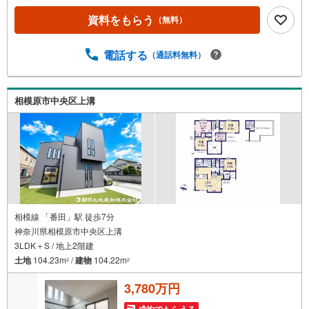
実績】弊社は1985年町田にて開業し、東京・神奈川・埼玉
資料をもらう
（無料）
エリアに13店舗展開しております。契約件数5万件を突破
し、数多くの実績を積むことによって、様々なご提案やア
ドバイスが出来るようになりました。私達はお客様に安心
電話する
（通話料無料）
感をお持ち頂ける自信があります。【とことん納得】当社
では担当営業が物件情報を紹介しておりますが、その後の
物件のご説明、資金計画、税金相談などについては、上司
相模原市中央区上溝
である担当課長も同席でご説明させていただきます。
相模線 「番田」駅 徒歩7分
神奈川県相模原市中央区上溝
3LDK＋S / 地上2階建
土地
104.23m
/
建物
104.22m
2
2
3,780万円
成約でもらえる