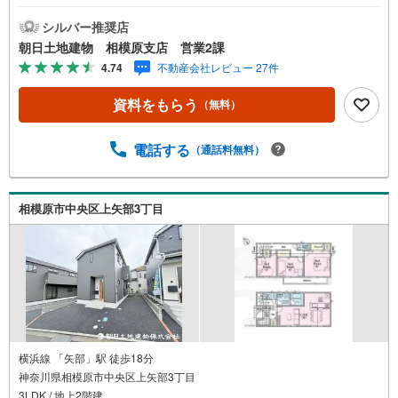
区画整理地内幅員6m道路【営業時間 10:00～20:00】上記時
間はお電話が繋がりやすくなっております。人気物件には
シルバー推奨店
特に問い合わせが集中するため、お早めにお電話くださ
朝日土地建物 相模原支店 営業2課
い。「室内・現地を見学する」ボタンよりご予約いただく
4.74
不動産会社レビュー 27件
とご見学がスムーズです。【創業42周年の実績】弊社は19
85年町田にて開業し、東京・神奈川・埼玉エリアに13店舗
資料をもらう
（無料）
展開しております。契約件数5万件を突破し、数多くの実績
を積むことによって、様々なご提案やアドバイスが出来る
ようになりました。私達はお客様に安心感をお持ち頂ける
電話する
（通話料無料）
自信があります。【とことん納得】当社では担当営業が物
件情報を紹介しておりますが、その後の物件のご説明、資
金計画、税金相談などについては、上司である担当課長も
相模原市中央区上矢部3丁目
同席でご説明させていただきます。
横浜線 「矢部」駅 徒歩18分
神奈川県相模原市中央区上矢部3丁目
3LDK / 地上2階建