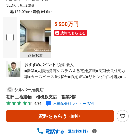
3LDK / 地上2階建
土地
129.02m
/
建物
94.6m
2
2
5,230万円
成約でもらえる
画像
36
枚
おすすめポイント
須藤 優人
■新築■太陽光発電システム＆蓄電池搭載■長期優良住宅水
準■カースペース並列2台■収納豊富■リビングイン階段■電
動シャッター■耐震等級3■静かな住宅地内【営業時間 10:00
～20:00】上記時間はお電話が繋がりやすくなっておりま
シルバー推奨店
す。人気物件には特に問い合わせが集中するため、お早め
朝日土地建物 相模原支店 営業2課
にお電話ください。「室内・現地を見学する」ボタンより
4.74
不動産会社レビュー 27件
ご予約いただくとご見学がスムーズです。【創業42周年の
実績】弊社は1985年町田にて開業し、東京・神奈川・埼玉
資料をもらう
（無料）
エリアに13店舗展開しております。契約件数5万件を突破
し、数多くの実績を積むことによって、様々なご提案やア
ドバイスが出来るようになりました。私達はお客様に安心
電話する
（通話料無料）