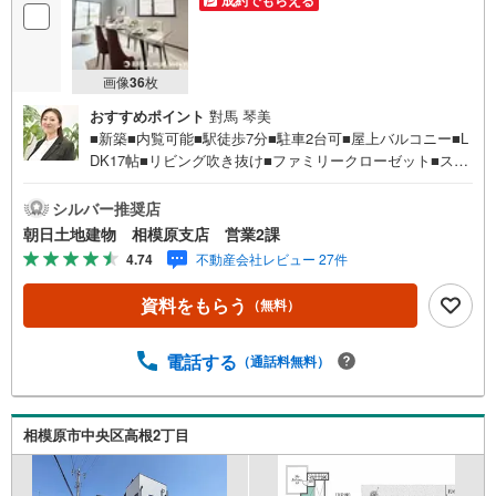
画像
36
枚
おすすめポイント
對馬 琴美
■新築■内覧可能■駅徒歩7分■駐車2台可■屋上バルコニー■L
DK17帖■リビング吹き抜け■ファミリークローゼット■スー
パー徒歩3分■食洗機【営業時間 10:00～20:00】上記時間は
お電話が繋がりやすくなっております。人気物件には特に
シルバー推奨店
問い合わせが集中するため、お早めにお電話ください。
朝日土地建物 相模原支店 営業2課
「室内・現地を見学する」ボタンよりご予約いただくとご
4.74
不動産会社レビュー 27件
見学がスムーズです。【創業42周年の実績】弊社は1985年
町田にて開業し、東京・神奈川・埼玉エリアに13店舗展開
資料をもらう
（無料）
しております。契約件数5万件を突破し、数多くの実績を積
むことによって、様々なご提案やアドバイスが出来るよう
になりました。私達はお客様に安心感をお持ち頂ける自信
電話する
（通話料無料）
があります。【とことん納得】当社では担当営業が物件情
報を紹介しておりますが、その後の物件のご説明、資金計
画、税金相談などについては、上司である担当課長も同席
相模原市中央区高根2丁目
でご説明させていただきます。