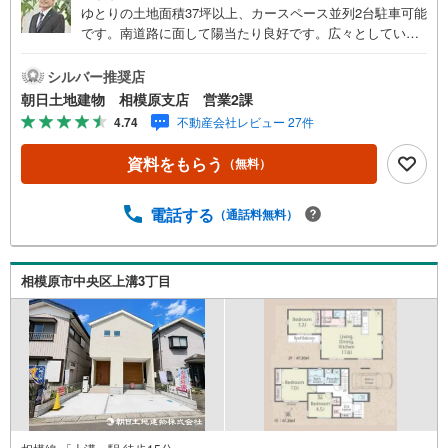
ゆとりの土地面積37坪以上、カースペース並列2台駐車可能
です。南道路に面して陽当たり良好です。広々としているL
DK20帖＆スキップフロアで開放感があります。長期優良住
宅を取得していますので、フラット50も利用可能です。
シルバー推奨店
【営業時間 10:00～20:00】上記時間はお電話が繋がりやす
朝日土地建物 相模原支店 営業2課
くなっております。人気物件には特に問い合わせが集中す
4.74
不動産会社レビュー 27件
るため、お早めにお電話ください。「室内・現地を見学す
る」ボタンよりご予約いただくとご見学がスムーズです。
資料をもらう
（無料）
【創業42周年の実績】弊社は1985年町田にて開業し、東
京・神奈川・埼玉エリアに13店舗展開しております。契約
件数5万件を突破し、数多くの実績を積むことによって、
電話する
（通話料無料）
様々なご提案やアドバイスが出来るようになりました。私
達はお客様に安心感をお持ち頂ける自信があります。【と
ことん納得】当社では担当営業が物件情報を紹介しており
相模原市中央区上溝3丁目
ますが、その後の物件のご説明、資金計画、税金相談など
については、上司である担当課長も同席でご説明させてい
ただきます。