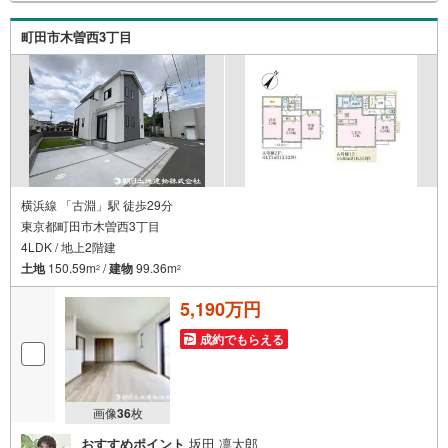
が物件情報を紹介しておりますが、その後の物件のご説
明、資金計画、税金相談などについては、上司である担当
町田市木曽西3丁目
課長も同席でご説明させていただきます。
横浜線 「古淵」駅 徒歩29分
東京都町田市木曽西3丁目
4LDK / 地上2階建
土地
150.59m
/
建物
99.36m
2
2
5,190万円
成約でもらえる
画像
36
枚
おすすめポイント
坂田 凛太郎