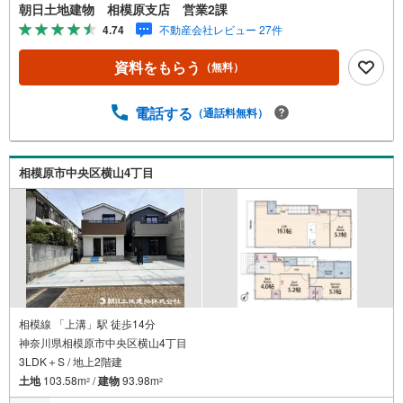
に問い合わせが集中するため、お早めにお電話ください。
朝日土地建物 相模原支店 営業2課
「室内・現地を見学する」ボタンよりご予約いただくとご
4.74
不動産会社レビュー 27件
見学がスムーズです。【創業38周年の実績】弊社は1985年
町田にて開業し、東京・神奈川・埼玉エリアに13店舗展開
資料をもらう
（無料）
しております。契約件数5万件を突破し、数多くの実績を積
むことによって、様々なご提案やアドバイスが出来るよう
になりました。私達はお客様に安心感をお持ち頂ける自信
電話する
（通話料無料）
があります。【とことん納得】当社では担当営業が物件情
報を紹介しておりますが、その後の物件のご説明、資金計
画、税金相談などについては、上司である担当課長も同席
相模原市中央区横山4丁目
でご説明させていただきます。
相模線 「上溝」駅 徒歩14分
神奈川県相模原市中央区横山4丁目
3LDK＋S / 地上2階建
土地
103.58m
/
建物
93.98m
2
2