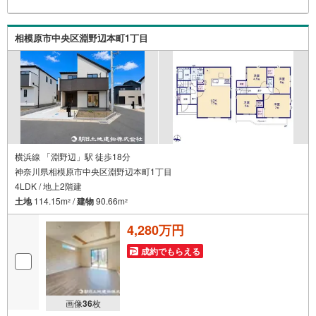
感をお持ち頂ける自信があります。【とことん納得】当社
では担当営業が物件情報を紹介しておりますが、その後の
物件のご説明、資金計画、税金相談などについては、上司
相模原市中央区淵野辺本町1丁目
である担当課長も同席でご説明させていただきます。
横浜線 「淵野辺」駅 徒歩18分
神奈川県相模原市中央区淵野辺本町1丁目
4LDK / 地上2階建
土地
114.15m
/
建物
90.66m
2
2
4,280万円
成約でもらえる
画像
36
枚