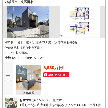
相模原市中央区田名
横浜線 「橋本」駅 バス18分 下九沢 バス停下車 徒歩7分
神奈川県相模原市中央区田名
4LDK / 地上2階建
土地
120.11m
/
建物
101.22m
2
2
3,680万円
成約でもらえる
画像
36
枚
おすすめポイント
坂田 凛太郎
■通り土間＆和室■開放感のあるリビング■4LDK＋土間■住