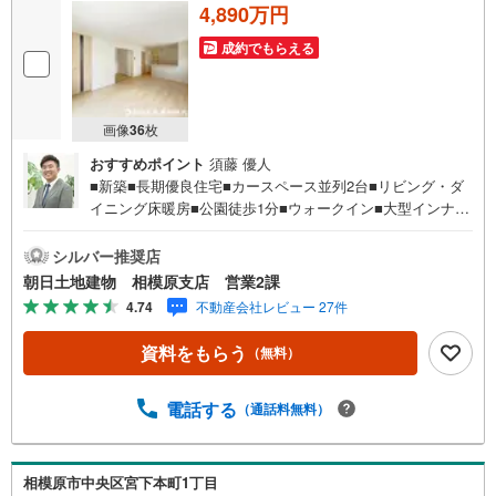
4,890万円
件
を
成約でもらえる
マ
イ
ペ
画像
36
枚
ー
おすすめポイント
須藤 優人
ジ
■新築■長期優良住宅■カースペース並列2台■リビング・ダ
に
イニング床暖房■公園徒歩1分■ウォークイン■大型インナー
保
バルコニー■区画整理地内幅員6m道路【営業時間 10:00～2
存
0:00】上記時間はお電話が繋がりやすくなっております。
シルバー推奨店
す
人気物件には特に問い合わせが集中するため、お早めにお
朝日土地建物 相模原支店 営業2課
る
電話ください。「室内・現地を見学する」ボタンよりご予
4.74
不動産会社レビュー 27件
約いただくとご見学がスムーズです。【創業42周年の実
績】弊社は1985年町田にて開業し、東京・神奈川・埼玉エ
資料をもらう
（無料）
リアに13店舗展開しております。契約件数5万件を突破し、
数多くの実績を積むことによって、様々なご提案やアドバ
イスが出来るようになりました。私達はお客様に安心感を
電話する
（通話料無料）
お持ち頂ける自信があります。【とことん納得】当社では
担当営業が物件情報を紹介しておりますが、その後の物件
のご説明、資金計画、税金相談などについては、上司であ
相模原市中央区宮下本町1丁目
る担当課長も同席でご説明させていただきます。