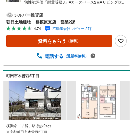
宅性能評価「耐震等級3」■カースペース2台■リビング吹き
抜け■開発分譲地内■食洗機■宅配ボックス■EVコンセント
【営業時間 10:00～20:00】上記時間はお電話が繋がりやす
シルバー推奨店
くなっております。人気物件には特に問い合わせが集中す
朝日土地建物 相模原支店 営業2課
るため、お早めにお電話ください。「室内・現地を見学す
4.74
不動産会社レビュー 27件
る」ボタンよりご予約いただくとご見学がスムーズです。
【創業38周年の実績】弊社は1985年町田にて開業し、東
資料をもらう
（無料）
京・神奈川・埼玉エリアに13店舗展開しております。契約
件数5万件を突破し、数多くの実績を積むことによって、
様々なご提案やアドバイスが出来るようになりました。私
電話する
（通話料無料）
達はお客様に安心感をお持ち頂ける自信があります。【と
ことん納得】当社では担当営業が物件情報を紹介しており
ますが、その後の物件のご説明、資金計画、税金相談など
町田市木曽西5丁目
については、上司である担当課長も同席でご説明させてい
ただきます。
横浜線 「古淵」駅 徒歩24分
東京都町田市木曽西5丁目