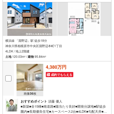
同席でご説明させていただきます。
横浜線 「淵野辺」駅 徒歩18分
神奈川県相模原市中央区淵野辺本町1丁目
4LDK / 地上2階建
土地
120.03m
/
建物
95.84m
2
2
4,380万円
成約でもらえる
画像
36
枚
おすすめポイント
須藤 優人
■新築■全15棟■南道路■陽当たり良好■開発分譲地■駅徒歩
圏内■長期優良住宅■カースペース2台■4LDK■勾配天井■住