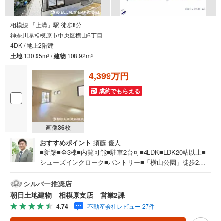
相模線 「上溝」駅 徒歩8分
神奈川県相模原市中央区横山6丁目
4DK / 地上2階建
土地
130.95m
/
建物
108.92m
2
2
4,399万円
成約でもらえる
画像
36
枚
おすすめポイント
須藤 優人
■新築■全3棟■内覧可能■駐車2台可■4LDK■LDK20帖以上■
シューズインクローク■パントリー■「横山公園」徒歩2分■
静かな住宅地内 【営業時間 10:00～20:00】上記時間はお電
話が繋がりやすくなっております。人気物件には特に問い
シルバー推奨店
合わせが集中するため、お早めにお電話ください。「室
朝日土地建物 相模原支店 営業2課
内・現地を見学する」ボタンよりご予約いただくとご見学
4.74
不動産会社レビュー 27件
がスムーズです。【創業42周年の実績】弊社は1985年町田