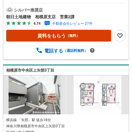
宅性能表示■フラット50利用可能【営業時間 10:00～20:0
0】上記時間はお電話が繋がりやすくなっております。人気
シルバー推奨店
物件には特に問い合わせが集中するため、お早めにお電話
朝日土地建物 相模原支店 営業2課
ください。「室内・現地を見学する」ボタンよりご予約い
4.74
不動産会社レビュー 27件
ただくとご見学がスムーズです。【創業42周年の実績】弊
社は1985年町田にて開業し、東京・神奈川・埼玉エリアに
資料をもらう
（無料）
13店舗展開しております。契約件数5万件を突破し、数多く
の実績を積むことによって、様々なご提案やアドバイスが
出来るようになりました。私達はお客様に安心感をお持ち
電話する
（通話料無料）
頂ける自信があります。【とことん納得】当社では担当営
業が物件情報を紹介しておりますが、その後の物件のご説
明、資金計画、税金相談などについては、上司である担当
相模原市中央区上矢部3丁目
課長も同席でご説明させていただきます。
横浜線 「矢部」駅 徒歩18分
神奈川県相模原市中央区上矢部3丁目
3LDK / 地上2階建