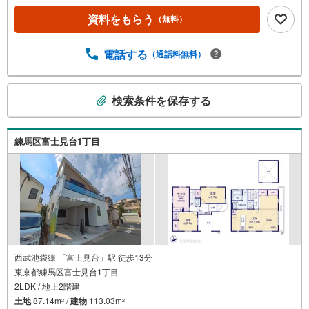
宅ローン相談会】開催中無理のない住宅ローンの試算やご
資料をもらう
（無料）
購入の際にかかる諸費用の概算も行っております。しっか
りとした資金計画のアドバイスをさせて頂きますので、お
気軽にご相談ください。お客様第一主義をモット-にお引越
電話する
（通話料無料）
しをしてからも安心して住んでいただけるよう、末永く誠
実に努めさせて頂きます。住宅情報館にお越し頂けたら、
こ
物件のご紹介だけではなく、お住まいの疑問、不安、お家
検索条件を保存する
の
の事ならなんでもご相談いただけます。お客様の要望をお
検
伺いしながら誠心誠意、全力でサポートさせて頂きます。
お客様一人一人に合わせたライフプランのご提案をさせて
索
練馬区富士見台1丁目
いただきます。お気軽にご相談ください。
条
件
で
通
知
を
受
け
西武池袋線 「富士見台」駅 徒歩13分
東京都練馬区富士見台1丁目
取
2LDK / 地上2階建
る
土地
87.14m
/
建物
113.03m
・
2
2