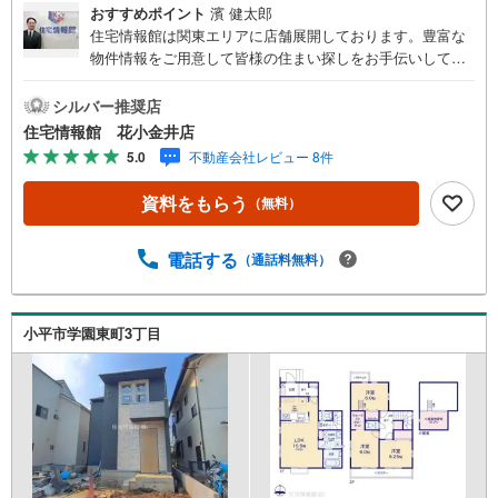
おすすめポイント
濱 健太郎
住宅情報館は関東エリアに店舗展開しております。豊富な
物件情報をご用意して皆様の住まい探しをお手伝いしてお
ります。まずは最寄りの住宅情報館にお気軽にご相談くだ
さい。【営業時間 10:00～19:00 火曜・水曜（祝日の場
シルバー推奨店
合は営業いたします）】「資料請求」「内覧」のお問い合
住宅情報館 花小金井店
わせは上記時間内ですとスムーズにご対応が可能です。ス
5.0
不動産会社レビュー 8件
タッフ一同お客様のお問合せをお待ちしております。【住
宅ローン相談会】開催中無理のない住宅ローンの試算やご
資料をもらう
（無料）
購入の際にかかる諸費用の概算も行っております。しっか
りとした資金計画のアドバイスをさせて頂きますので、お
気軽にご相談ください。お客様第一主義をモット-にお引越
電話する
（通話料無料）
しをしてからも安心して住んでいただけるよう、末永く誠
実に努めさせて頂きます。住宅情報館にお越し頂けたら、
物件のご紹介だけではなく、お住まいの疑問、不安、お家
小平市学園東町3丁目
の事ならなんでもご相談いただけます。お客様の要望をお
伺いしながら誠心誠意、全力でサポートさせて頂きます。
お客様一人一人に合わせたライフプランのご提案をさせて
いただきます。お気軽にご相談ください。