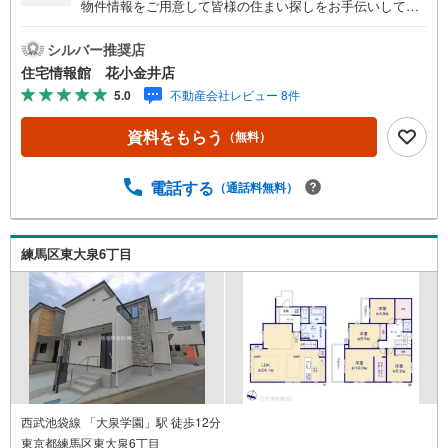
物件情報をご用意して皆様の住まい探しをお手伝いしてお
ります。まずは最寄りの住宅情報館にお気軽にご相談くだ
さい。【営業時間 10:00～19:00 火曜・水曜（祝日の場
シルバー推奨店
合は営業いたします）】「資料請求」「内覧」のお問い合
住宅情報館 花小金井店
わせは上記時間内ですとスムーズにご対応が可能です。ス
5.0
不動産会社レビュー 8件
タッフ一同お客様のお問合せをお待ちしております。【住
宅ローン相談会】開催中無理のない住宅ローンの試算やご
資料をもらう
（無料）
購入の際にかかる諸費用の概算も行っております。しっか
りとした資金計画のアドバイスをさせて頂きますので、お
気軽にご相談ください。お客様第一主義をモット-にお引越
電話する
（通話料無料）
しをしてからも安心して住んでいただけるよう、末永く誠
実に努めさせて頂きます。住宅情報館にお越し頂けたら、
物件のご紹介だけではなく、お住まいの疑問、不安、お家
練馬区東大泉6丁目
の事ならなんでもご相談いただけます。お客様の要望をお
伺いしながら誠心誠意、全力でサポートさせて頂きます。
お客様一人一人に合わせたライフプランのご提案をさせて
いただきます。お気軽にご相談ください。
西武池袋線 「大泉学園」駅 徒歩12分
東京都練馬区東大泉6丁目