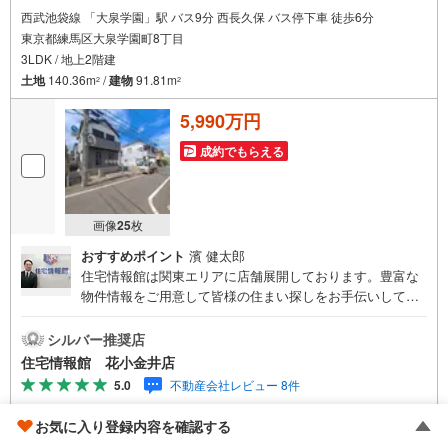
西武池袋線 「大泉学園」駅 バス9分 西長久保 バス停下車 徒歩6分
東京都練馬区大泉学園町8丁目
3LDK / 地上2階建
土地
140.36m
/
建物
91.81m
2
2
5,990万円
成約でもらえる
画像
25
枚
おすすめポイント
濱 健太郎
住宅情報館は関東エリアに店舗展開しております。豊富な
物件情報をご用意して皆様の住まい探しをお手伝いしてお
ります。まずは最寄りの住宅情報館にお気軽にご相談くだ
さい。【営業時間 10:00～19:00 火曜・水曜（祝日の場
シルバー推奨店
合は営業いたします）】「資料請求」「内覧」のお問い合
住宅情報館 花小金井店
わせは上記時間内ですとスムーズにご対応が可能です。ス
5.0
不動産会社レビュー 8件
タッフ一同お客様のお問合せをお待ちしております。【住
宅ローン相談会】開催中無理のない住宅ローンの試算やご
資料をもらう
お気に入り登録内容を確認する
（無料）
購入の際にかかる諸費用の概算も行っております。しっか