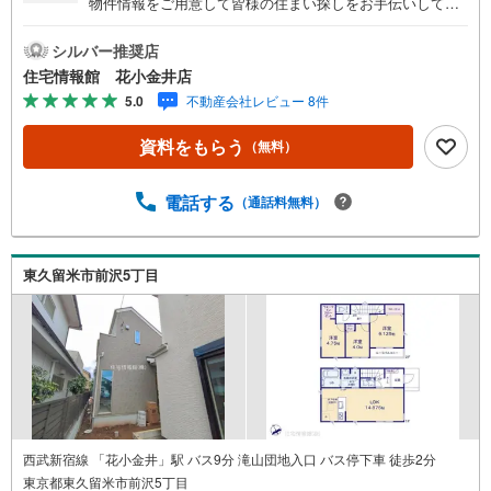
物件情報をご用意して皆様の住まい探しをお手伝いしてお
ります。まずは最寄りの住宅情報館にお気軽にご相談くだ
さい。【営業時間 10:00～19:00 火曜・水曜（祝日の場
シルバー推奨店
合は営業いたします）】「資料請求」「内覧」のお問い合
住宅情報館 花小金井店
わせは上記時間内ですとスムーズにご対応が可能です。ス
5.0
不動産会社レビュー 8件
タッフ一同お客様のお問合せをお待ちしております。【住
宅ローン相談会】開催中無理のない住宅ローンの試算やご
資料をもらう
（無料）
購入の際にかかる諸費用の概算も行っております。しっか
りとした資金計画のアドバイスをさせて頂きますので、お
気軽にご相談ください。お客様第一主義をモット-にお引越
電話する
（通話料無料）
しをしてからも安心して住んでいただけるよう、末永く誠
実に努めさせて頂きます。住宅情報館にお越し頂けたら、
物件のご紹介だけではなく、お住まいの疑問、不安、お家
東久留米市前沢5丁目
の事ならなんでもご相談いただけます。お客様の要望をお
伺いしながら誠心誠意、全力でサポートさせて頂きます。
お客様一人一人に合わせたライフプランのご提案をさせて
いただきます。お気軽にご相談ください。
西武新宿線 「花小金井」駅 バス9分 滝山団地入口 バス停下車 徒歩2分
東京都東久留米市前沢5丁目