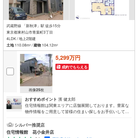
武蔵野線 「新秋津」駅 徒歩15分
東京都東村山市青葉町3丁目
4LDK / 地上2階建
土地
110.08m
/
建物
104.12m
2
2
5,299万円
成約でもらえる
画像
25
枚
おすすめポイント
濱 健太郎
住宅情報館は関東エリアに店舗展開しております。豊富な
物件情報をご用意して皆様の住まい探しをお手伝いしてお
ります。まずは最寄りの住宅情報館にお気軽にご相談くだ
さい。【営業時間 10:00～19:00 火曜・水曜（祝日の場
シルバー推奨店
合は営業いたします）】「資料請求」「内覧」のお問い合
住宅情報館 花小金井店
わせは上記時間内ですとスムーズにご対応が可能です。ス