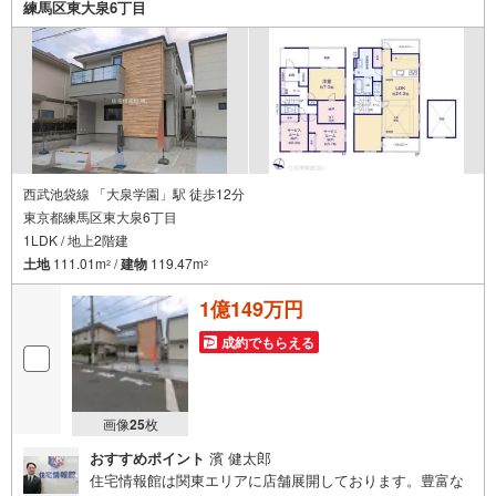
練馬区東大泉6丁目
の事ならなんでもご相談いただけます。お客様の要望をお
伺いしながら誠心誠意、全力でサポートさせて頂きます。
お客様一人一人に合わせたライフプランのご提案をさせて
いただきます。お気軽にご相談ください。
西武池袋線 「大泉学園」駅 徒歩12分
東京都練馬区東大泉6丁目
1LDK / 地上2階建
土地
111.01m
/
建物
119.47m
2
2
1億149万円
成約でもらえる
画像
25
枚
おすすめポイント
濱 健太郎
住宅情報館は関東エリアに店舗展開しております。豊富な