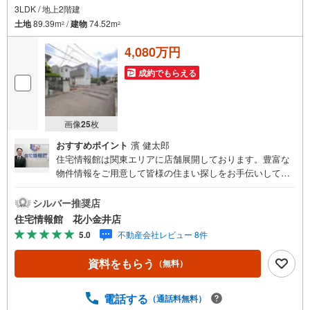
3LDK / 地上2階建
土地
89.39m
/
建物
74.52m
2
2
4,080万円
成約でもらえる
画像
25
枚
おすすめポイント
濱 健太郎
住宅情報館は関東エリアに店舗展開しております。豊富な
物件情報をご用意して皆様の住まい探しをお手伝いしてお
ります。まずは最寄りの住宅情報館にお気軽にご相談くだ
さい。【営業時間 10:00～19:00 火曜・水曜（祝日の場
シルバー推奨店
合は営業いたします）】「資料請求」「内覧」のお問い合
住宅情報館 花小金井店
わせは上記時間内ですとスムーズにご対応が可能です。ス
5.0
不動産会社レビュー 8件
タッフ一同お客様のお問合せをお待ちしております。【住
宅ローン相談会】開催中無理のない住宅ローンの試算やご
資料をもらう
（無料）
購入の際にかかる諸費用の概算も行っております。しっか
りとした資金計画のアドバイスをさせて頂きますので、お
気軽にご相談ください。お客様第一主義をモット-にお引越
電話する
（通話料無料）