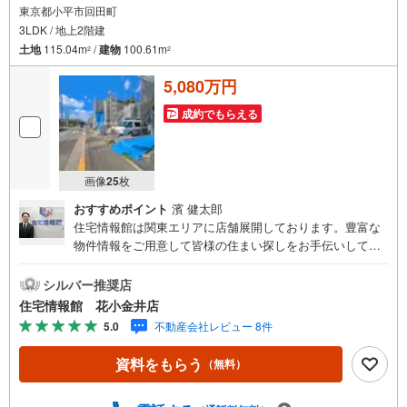
東京都小平市回田町
3LDK / 地上2階建
土地
115.04m
/
建物
100.61m
2
2
5,080万円
成約でもらえる
画像
25
枚
おすすめポイント
濱 健太郎
住宅情報館は関東エリアに店舗展開しております。豊富な
物件情報をご用意して皆様の住まい探しをお手伝いしてお
ります。まずは最寄りの住宅情報館にお気軽にご相談くだ
さい。【営業時間 10:00～19:00 火曜・水曜（祝日の場
シルバー推奨店
合は営業いたします）】「資料請求」「内覧」のお問い合
住宅情報館 花小金井店
わせは上記時間内ですとスムーズにご対応が可能です。ス
5.0
不動産会社レビュー 8件
タッフ一同お客様のお問合せをお待ちしております。【住
宅ローン相談会】開催中無理のない住宅ローンの試算やご
資料をもらう
（無料）
購入の際にかかる諸費用の概算も行っております。しっか
りとした資金計画のアドバイスをさせて頂きますので、お