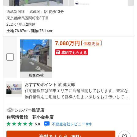
西武新宿線 「武蔵関」駅 徒歩13分
東京都練馬区関町南3丁目
2LDK / 地上2階建
土地
76.87m
/
建物
76.14m
2
2
7,080万円
価格更新
成約でもらえる
画像
25
枚
おすすめポイント
濱 健太郎
住宅情報館は関東エリアに店舗展開しております。豊富な
物件情報をご用意して皆様の住まい探しをお手伝いしてお
ります。まずは最寄りの住宅情報館にお気軽にご相談くだ
さい。【営業時間 10:00～19:00 火曜・水曜（祝日の場
シルバー推奨店
合は営業いたします）】「資料請求」「内覧」のお問い合
住宅情報館 花小金井店
わせは上記時間内ですとスムーズにご対応が可能です。ス
5.0
不動産会社レビュー 8件
タッフ一同お客様のお問合せをお待ちしております。【住
宅ローン相談会】開催中無理のない住宅ローンの試算やご
資料をもらう
（無料）