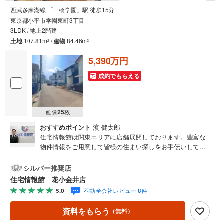
西武多摩湖線 「一橋学園」駅 徒歩15分
東京都小平市学園東町3丁目
3LDK / 地上2階建
土地
107.81m
/
建物
84.46m
2
2
5,390万円
成約でもらえる
画像
25
枚
おすすめポイント
濱 健太郎
住宅情報館は関東エリアに店舗展開しております。豊富な
物件情報をご用意して皆様の住まい探しをお手伝いしてお
ります。まずは最寄りの住宅情報館にお気軽にご相談くだ
さい。【営業時間 10:00～19:00 火曜・水曜（祝日の場
シルバー推奨店
合は営業いたします）】「資料請求」「内覧」のお問い合
住宅情報館 花小金井店
わせは上記時間内ですとスムーズにご対応が可能です。ス
5.0
不動産会社レビュー 8件
タッフ一同お客様のお問合せをお待ちしております。【住
宅ローン相談会】開催中無理のない住宅ローンの試算やご
資料をもらう
（無料）
購入の際にかかる諸費用の概算も行っております。しっか