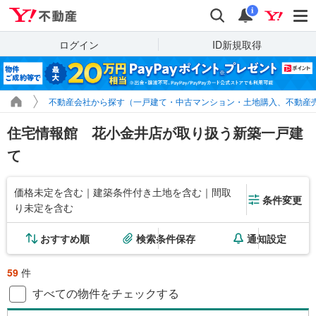
Yahoo!不動産
検索
通知
i
ログイン
ID新規取得
不動産会社から探す（一戸建て・中古マンション・土地購入、不動産
住宅情報館 花小金井店が取り扱う新築一戸建
て
価格未定を含む｜建築条件付き土地を含む｜間取
条件変更
り未定を含む
おすすめ順
検索条件保存
通知設定
59
件
すべての物件をチェックする