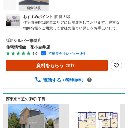
画像
25
枚
おすすめポイント
濱 健太郎
住宅情報館は関東エリアに店舗展開しております。豊富な
物件情報をご用意して皆様の住まい探しをお手伝いしてお
ります。まずは最寄りの住宅情報館にお気軽にご相談くだ
さい。【営業時間 10:00～19:00 火曜・水曜（祝日の場
シルバー推奨店
合は営業いたします）】「資料請求」「内覧」のお問い合
住宅情報館 花小金井店
わせは上記時間内ですとスムーズにご対応が可能です。ス
5.0
不動産会社レビュー 8件
タッフ一同お客様のお問合せをお待ちしております。【住
宅ローン相談会】開催中無理のない住宅ローンの試算やご
資料をもらう
（無料）
購入の際にかかる諸費用の概算も行っております。しっか
りとした資金計画のアドバイスをさせて頂きますので、お
気軽にご相談ください。お客様第一主義をモット-にお引越
電話する
（通話料無料）
しをしてからも安心して住んでいただけるよう、末永く誠
実に努めさせて頂きます。住宅情報館にお越し頂けたら、
物件のご紹介だけではなく、お住まいの疑問、不安、お家
西東京市芝久保町1丁目
の事ならなんでもご相談いただけます。お客様の要望をお
伺いしながら誠心誠意、全力でサポートさせて頂きます。
お客様一人一人に合わせたライフプランのご提案をさせて
いただきます。お気軽にご相談ください。