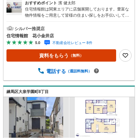
おすすめポイント
濱 健太郎
住宅情報館は関東エリアに店舗展開しております。豊富な
物件情報をご用意して皆様の住まい探しをお手伝いしてお
ります。まずは最寄りの住宅情報館にお気軽にご相談くだ
さい。【営業時間 10:00～19:00 火曜・水曜（祝日の場
シルバー推奨店
合は営業いたします）】「資料請求」「内覧」のお問い合
住宅情報館 花小金井店
わせは上記時間内ですとスムーズにご対応が可能です。ス
5.0
不動産会社レビュー 8件
タッフ一同お客様のお問合せをお待ちしております。【住
宅ローン相談会】開催中無理のない住宅ローンの試算やご
資料をもらう
（無料）
購入の際にかかる諸費用の概算も行っております。しっか
りとした資金計画のアドバイスをさせて頂きますので、お
気軽にご相談ください。お客様第一主義をモット-にお引越
電話する
（通話料無料）
しをしてからも安心して住んでいただけるよう、末永く誠
実に努めさせて頂きます。住宅情報館にお越し頂けたら、
物件のご紹介だけではなく、お住まいの疑問、不安、お家
練馬区大泉学園町8丁目
の事ならなんでもご相談いただけます。お客様の要望をお
伺いしながら誠心誠意、全力でサポートさせて頂きます。
お客様一人一人に合わせたライフプランのご提案をさせて
いただきます。お気軽にご相談ください。