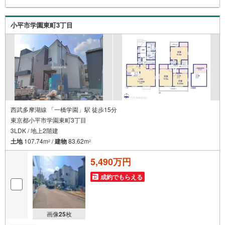
しをしてからも安心して住んでいただけるよう、末永く誠
実に努めさせて頂きます。住宅情報館にお越し頂けたら、
物件のご紹介だけではなく、お住まいの疑問、不安、お家
小平市学園東町3丁目
の事ならなんでもご相談いただけます。お客様の要望をお
伺いしながら誠心誠意、全力でサポートさせて頂きます。
お客様一人一人に合わせたライフプランのご提案をさせて
いただきます。お気軽にご相談ください。
西武多摩湖線 「一橋学園」駅 徒歩15分
東京都小平市学園東町3丁目
3LDK / 地上2階建
土地
107.74m
/
建物
83.62m
2
2
5,490万円
成約でもらえる
画像
25
枚