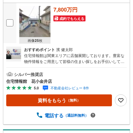
7,800万円
成約でもらえる
画像
25
枚
おすすめポイント
濱 健太郎
住宅情報館は関東エリアに店舗展開しております。豊富な
物件情報をご用意して皆様の住まい探しをお手伝いしてお
ります。まずは最寄りの住宅情報館にお気軽にご相談くだ
さい。【営業時間 10:00～19:00 火曜・水曜（祝日の場
シルバー推奨店
合は営業いたします）】「資料請求」「内覧」のお問い合
住宅情報館 花小金井店
わせは上記時間内ですとスムーズにご対応が可能です。ス
5.0
不動産会社レビュー 8件
タッフ一同お客様のお問合せをお待ちしております。【住
宅ローン相談会】開催中無理のない住宅ローンの試算やご
資料をもらう
（無料）
購入の際にかかる諸費用の概算も行っております。しっか
りとした資金計画のアドバイスをさせて頂きますので、お
気軽にご相談ください。お客様第一主義をモット-にお引越
電話する
（通話料無料）
しをしてからも安心して住んでいただけるよう、末永く誠
実に努めさせて頂きます。住宅情報館にお越し頂けたら、
物件のご紹介だけではなく、お住まいの疑問、不安、お家