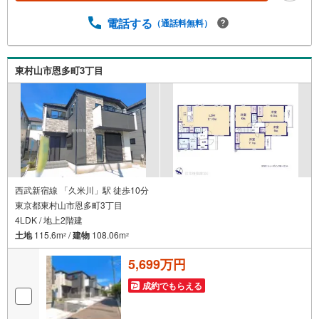
りとした資金計画のアドバイスをさせて頂きますので、お
気軽にご相談ください。お客様第一主義をモット-にお引越
電話する
（通話料無料）
しをしてからも安心して住んでいただけるよう、末永く誠
実に努めさせて頂きます。住宅情報館にお越し頂けたら、
物件のご紹介だけではなく、お住まいの疑問、不安、お家
東村山市恩多町3丁目
の事ならなんでもご相談いただけます。お客様の要望をお
伺いしながら誠心誠意、全力でサポートさせて頂きます。
お客様一人一人に合わせたライフプランのご提案をさせて
いただきます。お気軽にご相談ください。
西武新宿線 「久米川」駅 徒歩10分
東京都東村山市恩多町3丁目
4LDK / 地上2階建
土地
115.6m
/
建物
108.06m
2
2
5,699万円
成約でもらえる