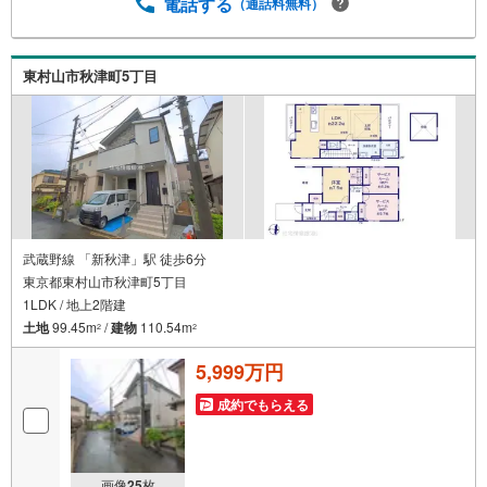
気軽にご相談ください。お客様第一主義をモット-にお引越
電話する
（通話料無料）
しをしてからも安心して住んでいただけるよう、末永く誠
実に努めさせて頂きます。住宅情報館にお越し頂けたら、
物件のご紹介だけではなく、お住まいの疑問、不安、お家
東村山市秋津町5丁目
の事ならなんでもご相談いただけます。お客様の要望をお
伺いしながら誠心誠意、全力でサポートさせて頂きます。
お客様一人一人に合わせたライフプランのご提案をさせて
いただきます。お気軽にご相談ください。
武蔵野線 「新秋津」駅 徒歩6分
東京都東村山市秋津町5丁目
1LDK / 地上2階建
土地
99.45m
/
建物
110.54m
2
2
5,999万円
成約でもらえる
画像
25
枚