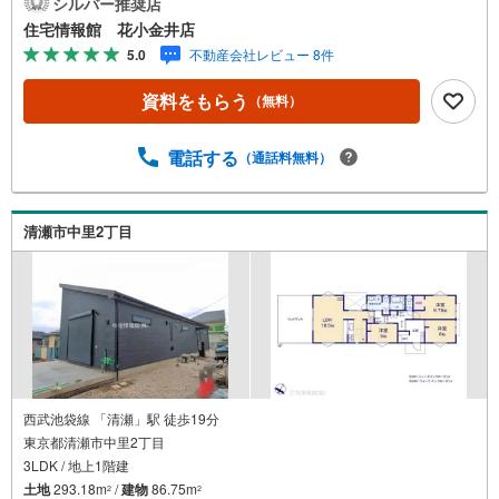
シルバー推奨店
合は営業いたします）】「資料請求」「内覧」のお問い合
住宅情報館 花小金井店
わせは上記時間内ですとスムーズにご対応が可能です。ス
5.0
不動産会社レビュー 8件
タッフ一同お客様のお問合せをお待ちしております。【住
宅ローン相談会】開催中無理のない住宅ローンの試算やご
資料をもらう
（無料）
購入の際にかかる諸費用の概算も行っております。しっか
りとした資金計画のアドバイスをさせて頂きますので、お
気軽にご相談ください。お客様第一主義をモット-にお引越
電話する
（通話料無料）
しをしてからも安心して住んでいただけるよう、末永く誠
実に努めさせて頂きます。住宅情報館にお越し頂けたら、
物件のご紹介だけではなく、お住まいの疑問、不安、お家
清瀬市中里2丁目
の事ならなんでもご相談いただけます。お客様の要望をお
伺いしながら誠心誠意、全力でサポートさせて頂きます。
お客様一人一人に合わせたライフプランのご提案をさせて
いただきます。お気軽にご相談ください。
西武池袋線 「清瀬」駅 徒歩19分
東京都清瀬市中里2丁目
3LDK / 地上1階建
土地
293.18m
/
建物
86.75m
2
2