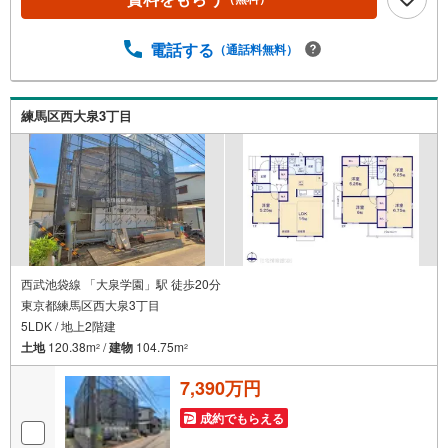
購入の際にかかる諸費用の概算も行っております。しっか
りとした資金計画のアドバイスをさせて頂きますので、お
気軽にご相談ください。お客様第一主義をモット-にお引越
電話する
（通話料無料）
しをしてからも安心して住んでいただけるよう、末永く誠
実に努めさせて頂きます。住宅情報館にお越し頂けたら、
物件のご紹介だけではなく、お住まいの疑問、不安、お家
練馬区西大泉3丁目
の事ならなんでもご相談いただけます。お客様の要望をお
伺いしながら誠心誠意、全力でサポートさせて頂きます。
お客様一人一人に合わせたライフプランのご提案をさせて
いただきます。お気軽にご相談ください。
西武池袋線 「大泉学園」駅 徒歩20分
東京都練馬区西大泉3丁目
5LDK / 地上2階建
土地
120.38m
/
建物
104.75m
2
2
7,390万円
成約でもらえる