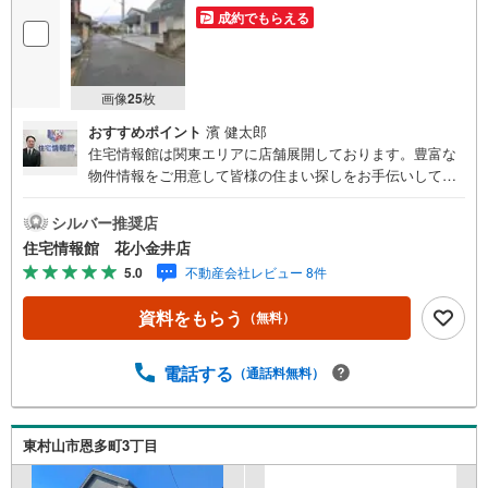
成約でもらえる
画像
25
枚
おすすめポイント
濱 健太郎
住宅情報館は関東エリアに店舗展開しております。豊富な
物件情報をご用意して皆様の住まい探しをお手伝いしてお
ります。まずは最寄りの住宅情報館にお気軽にご相談くだ
さい。【営業時間 10:00～19:00 火曜・水曜（祝日の場
シルバー推奨店
合は営業いたします）】「資料請求」「内覧」のお問い合
住宅情報館 花小金井店
わせは上記時間内ですとスムーズにご対応が可能です。ス
5.0
不動産会社レビュー 8件
タッフ一同お客様のお問合せをお待ちしております。【住
宅ローン相談会】開催中無理のない住宅ローンの試算やご
資料をもらう
（無料）
購入の際にかかる諸費用の概算も行っております。しっか
りとした資金計画のアドバイスをさせて頂きますので、お
気軽にご相談ください。お客様第一主義をモット-にお引越
電話する
（通話料無料）
しをしてからも安心して住んでいただけるよう、末永く誠
実に努めさせて頂きます。住宅情報館にお越し頂けたら、
物件のご紹介だけではなく、お住まいの疑問、不安、お家
東村山市恩多町3丁目
の事ならなんでもご相談いただけます。お客様の要望をお
伺いしながら誠心誠意、全力でサポートさせて頂きます。