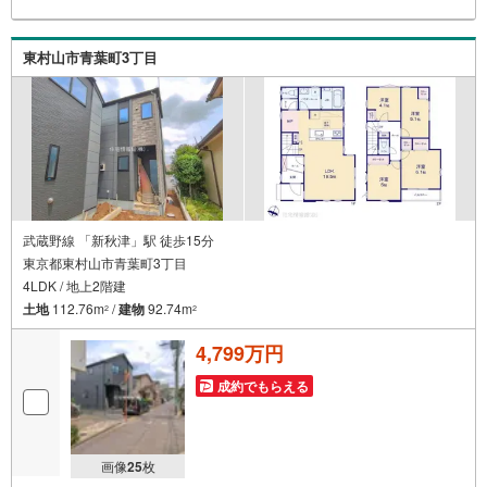
しをしてからも安心して住んでいただけるよう、末永く誠
実に努めさせて頂きます。住宅情報館にお越し頂けたら、
物件のご紹介だけではなく、お住まいの疑問、不安、お家
東村山市青葉町3丁目
の事ならなんでもご相談いただけます。お客様の要望をお
伺いしながら誠心誠意、全力でサポートさせて頂きます。
お客様一人一人に合わせたライフプランのご提案をさせて
いただきます。お気軽にご相談ください。
武蔵野線 「新秋津」駅 徒歩15分
東京都東村山市青葉町3丁目
4LDK / 地上2階建
土地
112.76m
/
建物
92.74m
2
2
4,799万円
成約でもらえる
画像
25
枚