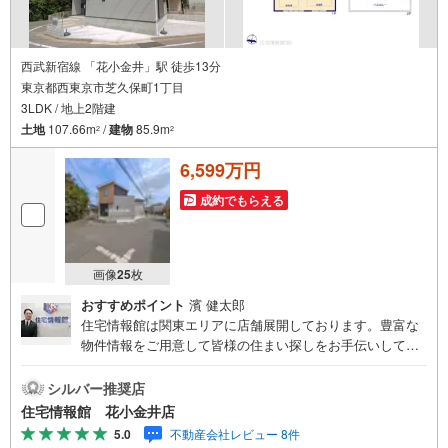
西武新宿線 「花小金井」駅 徒歩13分
東京都西東京市芝久保町1丁目
3LDK / 地上2階建
土地
107.66m
/
建物
85.9m
2
2
6,599万円
成約でもらえる
画像
25
枚
おすすめポイント
濱 健太郎
住宅情報館は関東エリアに店舗展開しております。豊富な
物件情報をご用意して皆様の住まい探しをお手伝いしてお
ります。まずは最寄りの住宅情報館にお気軽にご相談くだ
さい。【営業時間 10:00～19:00 火曜・水曜（祝日の場
シルバー推奨店
合は営業いたします）】「資料請求」「内覧」のお問い合
住宅情報館 花小金井店
わせは上記時間内ですとスムーズにご対応が可能です。ス
5.0
不動産会社レビュー 8件
タッフ一同お客様のお問合せをお待ちしております。【住