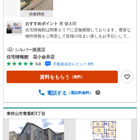
画像
25
枚
おすすめポイント
濱 健太郎
住宅情報館は関東エリアに店舗展開しております。豊富な
物件情報をご用意して皆様の住まい探しをお手伝いしてお
ります。まずは最寄りの住宅情報館にお気軽にご相談くだ
さい。【営業時間 10:00～19:00 火曜・水曜（祝日の場
シルバー推奨店
合は営業いたします）】「資料請求」「内覧」のお問い合
住宅情報館 花小金井店
わせは上記時間内ですとスムーズにご対応が可能です。ス
5.0
不動産会社レビュー 8件
タッフ一同お客様のお問合せをお待ちしております。【住
宅ローン相談会】開催中無理のない住宅ローンの試算やご
資料をもらう
（無料）
購入の際にかかる諸費用の概算も行っております。しっか
りとした資金計画のアドバイスをさせて頂きますので、お
気軽にご相談ください。お客様第一主義をモット-にお引越
電話する
（通話料無料）
しをしてからも安心して住んでいただけるよう、末永く誠
実に努めさせて頂きます。住宅情報館にお越し頂けたら、
物件のご紹介だけではなく、お住まいの疑問、不安、お家
東村山市青葉町3丁目
の事ならなんでもご相談いただけます。お客様の要望をお
伺いしながら誠心誠意、全力でサポートさせて頂きます。
お客様一人一人に合わせたライフプランのご提案をさせて
いただきます。お気軽にご相談ください。