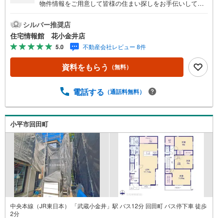
物件情報をご用意して皆様の住まい探しをお手伝いしてお
ります。まずは最寄りの住宅情報館にお気軽にご相談くだ
さい。【営業時間 10:00～19:00 火曜・水曜（祝日の場
シルバー推奨店
合は営業いたします）】「資料請求」「内覧」のお問い合
住宅情報館 花小金井店
わせは上記時間内ですとスムーズにご対応が可能です。ス
5.0
不動産会社レビュー 8件
タッフ一同お客様のお問合せをお待ちしております。【住
宅ローン相談会】開催中無理のない住宅ローンの試算やご
資料をもらう
（無料）
購入の際にかかる諸費用の概算も行っております。しっか
りとした資金計画のアドバイスをさせて頂きますので、お
気軽にご相談ください。お客様第一主義をモット-にお引越
電話する
（通話料無料）
しをしてからも安心して住んでいただけるよう、末永く誠
実に努めさせて頂きます。住宅情報館にお越し頂けたら、
物件のご紹介だけではなく、お住まいの疑問、不安、お家
小平市回田町
の事ならなんでもご相談いただけます。お客様の要望をお
伺いしながら誠心誠意、全力でサポートさせて頂きます。
お客様一人一人に合わせたライフプランのご提案をさせて
いただきます。お気軽にご相談ください。
中央本線（JR東日本） 「武蔵小金井」駅 バス12分 回田町 バス停下車 徒歩
2分