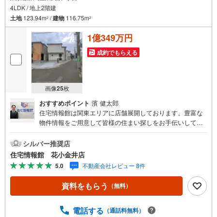
4LDK / 地上2階建
土地
123.94m
/
建物
116.75m
2
2
1億349万円
成約でもらえる
画像
25
枚
おすすめポイント
濱 健太郎
住宅情報館は関東エリアに店舗展開しております。豊富な
物件情報をご用意して皆様の住まい探しをお手伝いしてお
ります。まずは最寄りの住宅情報館にお気軽にご相談くだ
さい。【営業時間 10:00～19:00 火曜・水曜（祝日の場
シルバー推奨店
合は営業いたします）】「資料請求」「内覧」のお問い合
住宅情報館 花小金井店
わせは上記時間内ですとスムーズにご対応が可能です。ス
5.0
不動産会社レビュー 8件
タッフ一同お客様のお問合せをお待ちしております。【住
宅ローン相談会】開催中無理のない住宅ローンの試算やご
資料をもらう
（無料）
購入の際にかかる諸費用の概算も行っております。しっか
りとした資金計画のアドバイスをさせて頂きますので、お
気軽にご相談ください。お客様第一主義をモット-にお引越
電話する
（通話料無料）