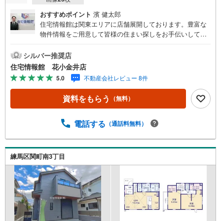
おすすめポイント
濱 健太郎
住宅情報館は関東エリアに店舗展開しております。豊富な
物件情報をご用意して皆様の住まい探しをお手伝いしてお
ります。まずは最寄りの住宅情報館にお気軽にご相談くだ
さい。【営業時間 10:00～19:00 火曜・水曜（祝日の場
シルバー推奨店
合は営業いたします）】「資料請求」「内覧」のお問い合
住宅情報館 花小金井店
わせは上記時間内ですとスムーズにご対応が可能です。ス
5.0
不動産会社レビュー 8件
タッフ一同お客様のお問合せをお待ちしております。【住
宅ローン相談会】開催中無理のない住宅ローンの試算やご
資料をもらう
（無料）
購入の際にかかる諸費用の概算も行っております。しっか
りとした資金計画のアドバイスをさせて頂きますので、お
気軽にご相談ください。お客様第一主義をモット-にお引越
電話する
（通話料無料）
しをしてからも安心して住んでいただけるよう、末永く誠
実に努めさせて頂きます。住宅情報館にお越し頂けたら、
物件のご紹介だけではなく、お住まいの疑問、不安、お家
練馬区関町南3丁目
の事ならなんでもご相談いただけます。お客様の要望をお
伺いしながら誠心誠意、全力でサポートさせて頂きます。
お客様一人一人に合わせたライフプランのご提案をさせて
いただきます。お気軽にご相談ください。