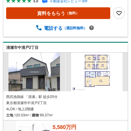
5.0
不動産会社レビュー 8件
タッフ一同お客様のお問合せをお待ちしております。【住
宅ローン相談会】開催中無理のない住宅ローンの試算やご
資料をもらう
（無料）
購入の際にかかる諸費用の概算も行っております。しっか
りとした資金計画のアドバイスをさせて頂きますので、お
気軽にご相談ください。お客様第一主義をモット-にお引越
電話する
（通話料無料）
しをしてからも安心して住んでいただけるよう、末永く誠
実に努めさせて頂きます。住宅情報館にお越し頂けたら、
物件のご紹介だけではなく、お住まいの疑問、不安、お家
清瀬市中清戸2丁目
の事ならなんでもご相談いただけます。お客様の要望をお
伺いしながら誠心誠意、全力でサポートさせて頂きます。
お客様一人一人に合わせたライフプランのご提案をさせて
いただきます。お気軽にご相談ください。
西武池袋線 「清瀬」駅 徒歩20分
東京都清瀬市中清戸2丁目
4LDK / 地上2階建
土地
120.03m
/
建物
99.37m
2
2
5,580万円