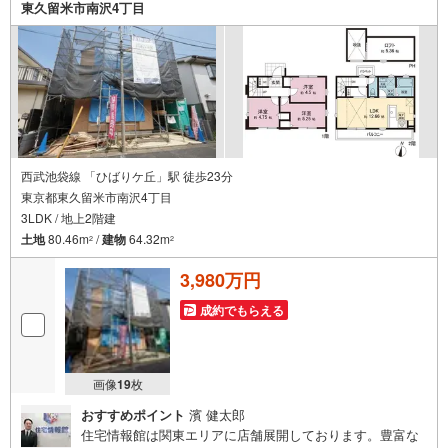
東久留米市南沢4丁目
西武池袋線 「ひばりケ丘」駅 徒歩23分
東京都東久留米市南沢4丁目
3LDK / 地上2階建
土地
80.46m
/
建物
64.32m
2
2
3,980万円
成約でもらえる
画像
19
枚
おすすめポイント
濱 健太郎
住宅情報館は関東エリアに店舗展開しております。豊富な