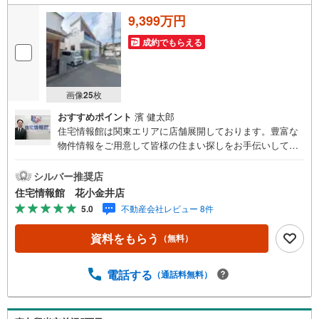
条
9,399万円
件
を
成約でもらえる
マ
イ
ペ
画像
25
枚
ー
おすすめポイント
濱 健太郎
ジ
住宅情報館は関東エリアに店舗展開しております。豊富な
に
物件情報をご用意して皆様の住まい探しをお手伝いしてお
保
ります。まずは最寄りの住宅情報館にお気軽にご相談くだ
存
さい。【営業時間 10:00～19:00 火曜・水曜（祝日の場
シルバー推奨店
す
合は営業いたします）】「資料請求」「内覧」のお問い合
住宅情報館 花小金井店
る
わせは上記時間内ですとスムーズにご対応が可能です。ス
5.0
不動産会社レビュー 8件
タッフ一同お客様のお問合せをお待ちしております。【住
宅ローン相談会】開催中無理のない住宅ローンの試算やご
資料をもらう
（無料）
購入の際にかかる諸費用の概算も行っております。しっか
りとした資金計画のアドバイスをさせて頂きますので、お
気軽にご相談ください。お客様第一主義をモット-にお引越
電話する
（通話料無料）
しをしてからも安心して住んでいただけるよう、末永く誠
実に努めさせて頂きます。住宅情報館にお越し頂けたら、
物件のご紹介だけではなく、お住まいの疑問、不安、お家