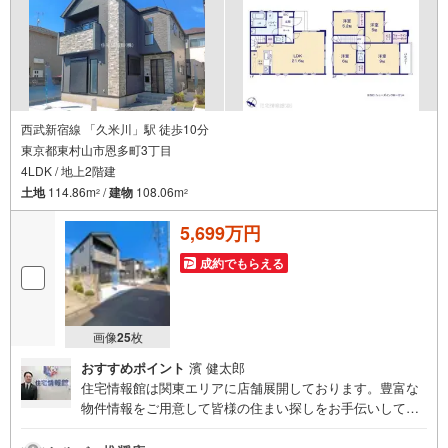
お客様一人一人に合わせたライフプランのご提案をさせて
いただきます。お気軽にご相談ください。
西武新宿線 「久米川」駅 徒歩10分
東京都東村山市恩多町3丁目
4LDK / 地上2階建
土地
114.86m
/
建物
108.06m
2
2
5,699万円
成約でもらえる
画像
25
枚
おすすめポイント
濱 健太郎
住宅情報館は関東エリアに店舗展開しております。豊富な
物件情報をご用意して皆様の住まい探しをお手伝いしてお
ります。まずは最寄りの住宅情報館にお気軽にご相談くだ
さい。【営業時間 10:00～19:00 火曜・水曜（祝日の場