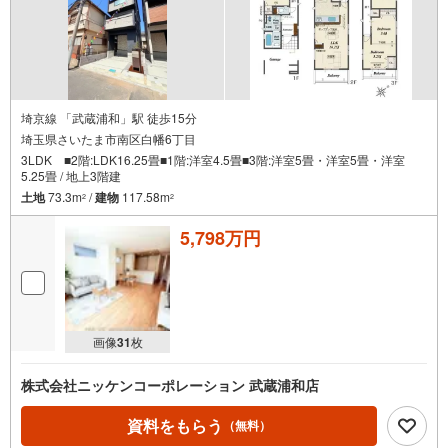
埼京線 「武蔵浦和」駅 徒歩15分
埼玉県さいたま市南区白幡6丁目
3LDK ■2階:LDK16.25畳■1階:洋室4.5畳■3階:洋室5畳・洋室5畳・洋室
5.25畳 / 地上3階建
土地
73.3m
/
建物
117.58m
2
2
5,798万円
画像
31
枚
株式会社ニッケンコーポレーション 武蔵浦和店
資料をもらう
（無料）