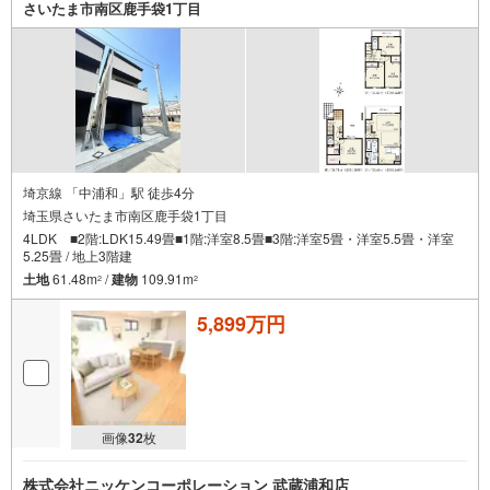
さいたま市南区鹿手袋1丁目
埼京線 「中浦和」駅 徒歩4分
埼玉県さいたま市南区鹿手袋1丁目
4LDK ■2階:LDK15.49畳■1階:洋室8.5畳■3階:洋室5畳・洋室5.5畳・洋室
5.25畳 / 地上3階建
土地
61.48m
/
建物
109.91m
2
2
5,899万円
画像
32
枚
株式会社ニッケンコーポレーション 武蔵浦和店