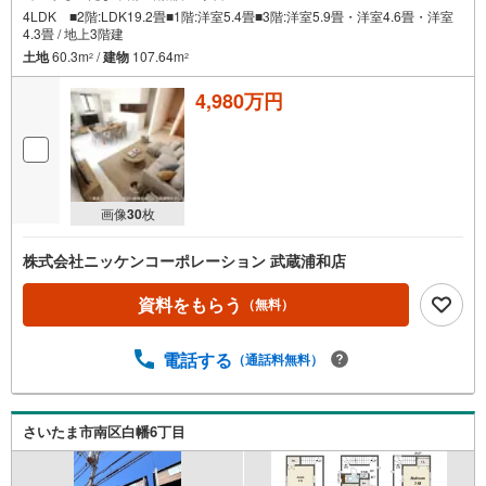
4LDK ■2階:LDK19.2畳■1階:洋室5.4畳■3階:洋室5.9畳・洋室4.6畳・洋室
4.3畳 / 地上3階建
土地
60.3m
/
建物
107.64m
2
2
4,980万円
画像
30
枚
株式会社ニッケンコーポレーション 武蔵浦和店
資料をもらう
（無料）
電話する
（通話料無料）
さいたま市南区白幡6丁目