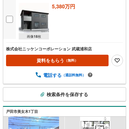
5,380万円
画像
18
枚
株式会社ニッケンコーポレーション 武蔵浦和店
資料をもらう
（無料）
電話する
（通話料無料）
こ
検索条件を保存する
の
検
索
戸田市美女木1丁目
条
件
で