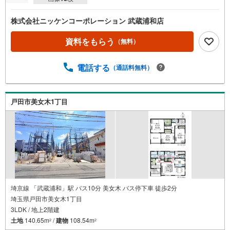
株式会社ニッケンコーポレーション 武蔵浦和店
資料をもらう
（無料）
電話する
（通話料無料）
戸田市美女木1丁目
埼京線 「武蔵浦和」駅 バス10分 美女木 バス停下車 徒歩2分
埼玉県戸田市美女木1丁目
3LDK / 地上2階建
土地
140.65m
/
建物
108.54m
2
2