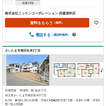
画像
17
枚
株式会社ニッケンコーポレーション 武蔵浦和店
資料をもらう
（無料）
電話する
（通話料無料）
さいたま市南区松本3丁目
武蔵野線 「西浦和」駅 徒歩17分
埼玉県さいたま市南区松本3丁目
4LDK ■1階:LDK15.62畳・洋室4.5畳■2階:洋室7.5畳・洋室6.12畳・洋室6
畳 / 地上2階建