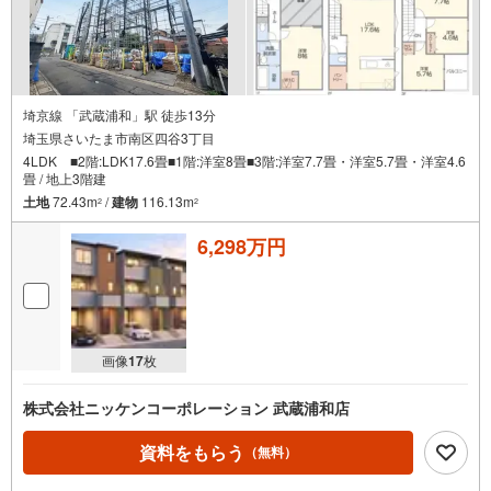
埼京線 「武蔵浦和」駅 徒歩13分
埼玉県さいたま市南区四谷3丁目
4LDK ■2階:LDK17.6畳■1階:洋室8畳■3階:洋室7.7畳・洋室5.7畳・洋室4.6
畳 / 地上3階建
土地
72.43m
/
建物
116.13m
2
2
6,298万円
画像
17
枚
株式会社ニッケンコーポレーション 武蔵浦和店
資料をもらう
（無料）