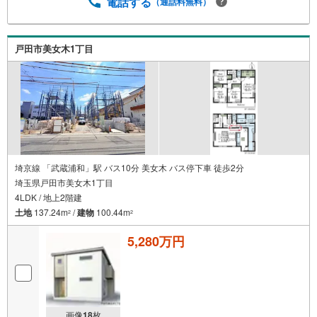
電話する
（通話料無料）
戸田市美女木1丁目
埼京線 「武蔵浦和」駅 バス10分 美女木 バス停下車 徒歩2分
埼玉県戸田市美女木1丁目
4LDK / 地上2階建
土地
137.24m
/
建物
100.44m
2
2
5,280万円
画像
18
枚