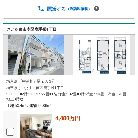
電話する
（通話料無料）
さいたま市南区鹿手袋1丁目
埼京線 「中浦和」駅 徒歩3分
埼玉県さいたま市南区鹿手袋1丁目
3LDK ■2階:LDK17.22畳■1階:洋室4.02畳■3階:洋室7.18畳・洋室5.78畳 /
地上3階建
土地
53.4m
/
建物
94.86m
2
2
4,480万円