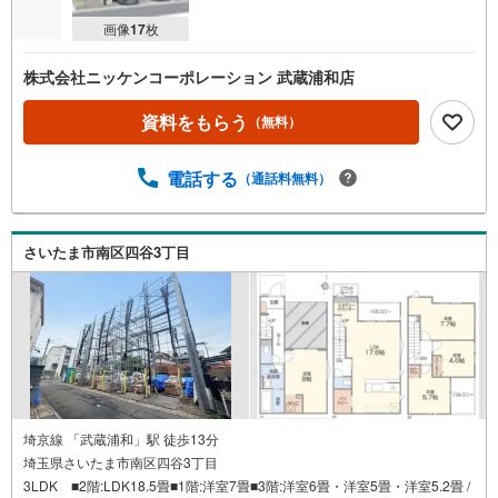
画像
17
枚
株式会社ニッケンコーポレーション 武蔵浦和店
資料をもらう
（無料）
電話する
（通話料無料）
さいたま市南区四谷3丁目
埼京線 「武蔵浦和」駅 徒歩13分
埼玉県さいたま市南区四谷3丁目
3LDK ■2階:LDK18.5畳■1階:洋室7畳■3階:洋室6畳・洋室5畳・洋室5.2畳 /