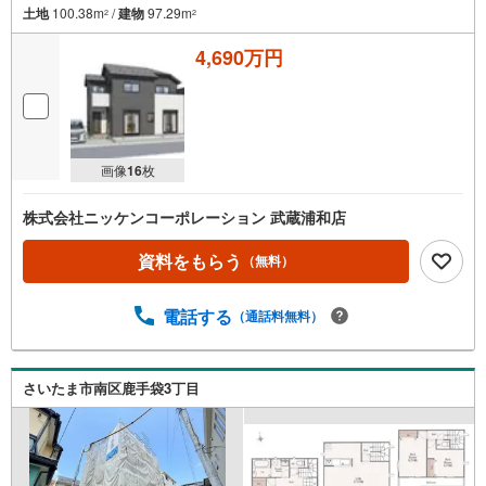
土地
100.38m
/
建物
97.29m
2
2
4,690万円
画像
16
枚
株式会社ニッケンコーポレーション 武蔵浦和店
資料をもらう
（無料）
電話する
（通話料無料）
さいたま市南区鹿手袋3丁目