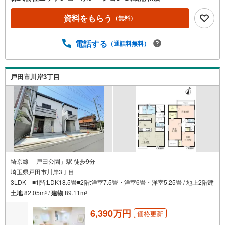
資料をもらう
（無料）
電話する
（通話料無料）
戸田市川岸3丁目
埼京線 「戸田公園」駅 徒歩9分
埼玉県戸田市川岸3丁目
3LDK ■1階:LDK18.5畳■2階:洋室7.5畳・洋室6畳・洋室5.25畳 / 地上2階建
土地
82.05m
/
建物
89.11m
2
2
6,390万円
価格更新