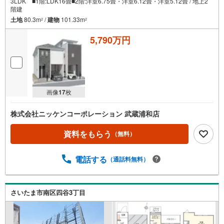
3LDK ■1階:LDK16畳■2階:洋室6.75畳・洋室6.12畳・洋室5.12畳 / 地上2
階建
土地
80.3m
/
建物
101.33m
2
2
5,790万円
画像
17
枚
株式会社ニッケンコーポレーション 武蔵浦和店
資料をもらう
（無料）
電話する
（通話料無料）
さいたま市南区四谷3丁目