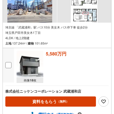
通
知
を
受
け
埼京線 「武蔵浦和」駅 バス10分 美女木 バス停下車 徒歩2分
埼玉県戸田市美女木1丁目
取
4LDK / 地上2階建
る
土地
137.24m
/
建物
101.65m
・
2
2
条
5,580万円
件
を
マ
イ
ペ
画像
18
枚
ー
ジ
株式会社ニッケンコーポレーション 武蔵浦和店
に
保
資料をもらう
（無料）
存
す