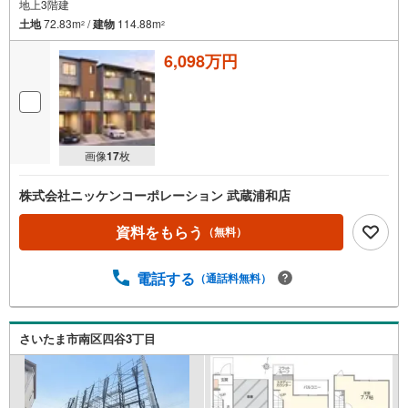
地上3階建
土地
72.83m
/
建物
114.88m
2
2
6,098万円
画像
17
枚
株式会社ニッケンコーポレーション 武蔵浦和店
資料をもらう
（無料）
電話する
（通話料無料）
さいたま市南区四谷3丁目