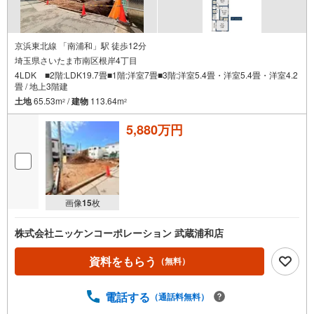
京浜東北線 「南浦和」駅 徒歩12分
埼玉県さいたま市南区根岸4丁目
4LDK ■2階:LDK19.7畳■1階:洋室7畳■3階:洋室5.4畳・洋室5.4畳・洋室4.2
畳 / 地上3階建
土地
65.53m
/
建物
113.64m
2
2
5,880万円
画像
15
枚
株式会社ニッケンコーポレーション 武蔵浦和店
資料をもらう
（無料）
電話する
（通話料無料）