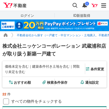
Yahoo!不動産
検索
通知
i
ログイン
ID新規取得
不動産会社から探す（一戸建て・中古マンション・土地購入、不動産
株式会社ニッケンコーポレーション 武蔵浦和店
が取り扱う新築一戸建て
価格未定を含む｜建築条件付き土地を含む｜間取
条件変更
り未定を含む
おすすめ順
検索条件保存
通知設定
22
件
すべての物件をチェックする