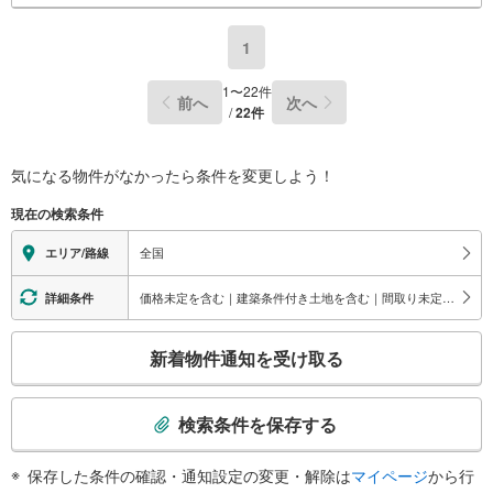
1
1
〜
22
件
前へ
次へ
/
22
件
気になる物件がなかったら
条件を変更しよう！
現在の検索条件
全国
エリア/路線
価格未定を含む｜建築条件付き土地を含む｜間取り未定を含む
詳細条件
こ
新着物件通知を受け取る
の
検
索
検索条件を保存する
条
件
保存した条件の確認・通知設定の変更・解除は
マイページ
から行
で