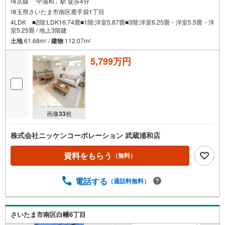
埼京線 「中浦和」駅 徒歩4分
埼玉県さいたま市南区鹿手袋1丁目
4LDK ■2階:LDK16.74畳■1階:洋室5.87畳■3階:洋室6.25畳・洋室5.5畳・洋
室5.25畳 / 地上3階建
土地
61.68m
/
建物
112.07m
2
2
5,799万円
画像
33
枚
株式会社ニッケンコーポレーション 武蔵浦和店
資料をもらう
（無料）
電話する
（通話料無料）
さいたま市南区白幡6丁目