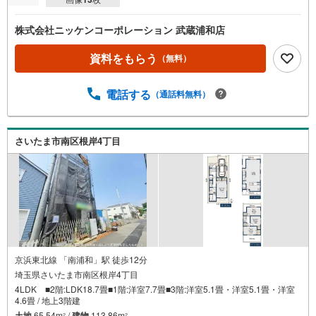
株式会社ニッケンコーポレーション 武蔵浦和店
資料をもらう
（無料）
電話する
（通話料無料）
さいたま市南区根岸4丁目
京浜東北線 「南浦和」駅 徒歩12分
埼玉県さいたま市南区根岸4丁目
4LDK ■2階:LDK18.7畳■1階:洋室7.7畳■3階:洋室5.1畳・洋室5.1畳・洋室
4.6畳 / 地上3階建
土地
65.54m
/
建物
113.86m
2
2