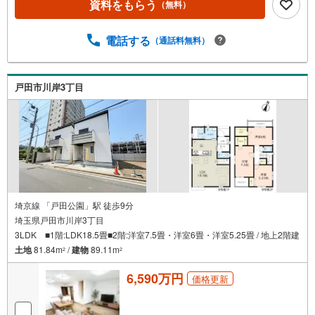
資料をもらう
（無料）
電話する
（通話料無料）
戸田市川岸3丁目
埼京線 「戸田公園」駅 徒歩9分
埼玉県戸田市川岸3丁目
3LDK ■1階:LDK18.5畳■2階:洋室7.5畳・洋室6畳・洋室5.25畳 / 地上2階建
土地
81.84m
/
建物
89.11m
2
2
6,590万円
価格更新