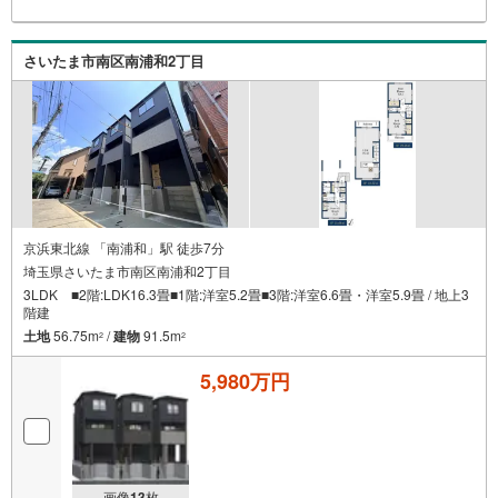
さいたま市南区南浦和2丁目
京浜東北線 「南浦和」駅 徒歩7分
埼玉県さいたま市南区南浦和2丁目
3LDK ■2階:LDK16.3畳■1階:洋室5.2畳■3階:洋室6.6畳・洋室5.9畳 / 地上3
階建
土地
56.75m
/
建物
91.5m
2
2
5,980万円
画像
13
枚