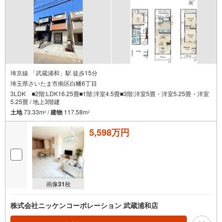
埼京線 「武蔵浦和」駅 徒歩15分
埼玉県さいたま市南区白幡6丁目
3LDK ■2階:LDK16.25畳■1階:洋室4.5畳■3階:洋室5畳・洋室5.25畳・洋室
5.25畳 / 地上3階建
土地
73.33m
/
建物
117.58m
2
2
5,598万円
画像
31
枚
株式会社ニッケンコーポレーション 武蔵浦和店