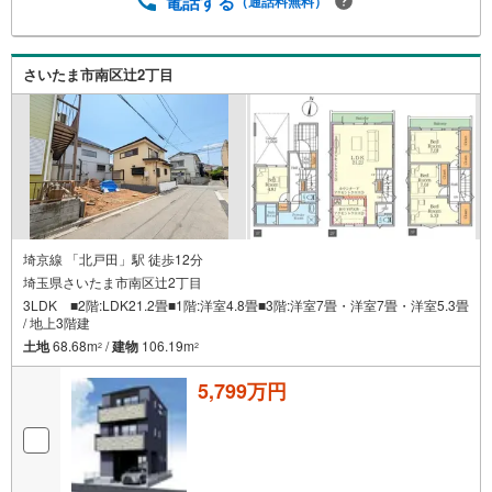
電話する
（通話料無料）
る
さいたま市南区辻2丁目
埼京線 「北戸田」駅 徒歩12分
埼玉県さいたま市南区辻2丁目
3LDK ■2階:LDK21.2畳■1階:洋室4.8畳■3階:洋室7畳・洋室7畳・洋室5.3畳
/ 地上3階建
土地
68.68m
/
建物
106.19m
2
2
5,799万円