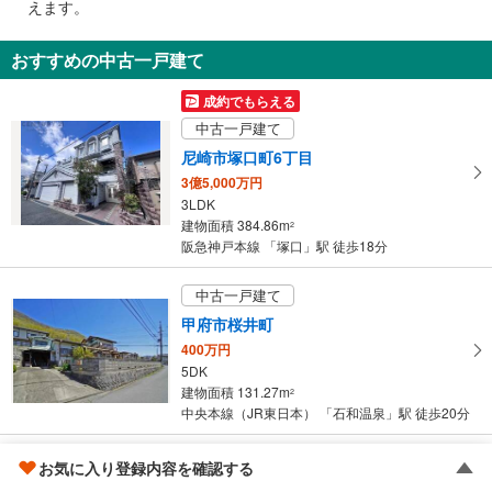
えます。
通
知
おすすめの中古一戸建て
を
受
成約でもらえる
け
中古一戸建て
取
尼崎市塚口町6丁目
る
3億5,000万円
・
3LDK
条
建物面積 384.86m
2
件
阪急神戸本線 「塚口」駅 徒歩18分
を
マ
中古一戸建て
イ
甲府市桜井町
ペ
400万円
ー
5DK
ジ
建物面積 131.27m
2
に
中央本線（JR東日本） 「石和温泉」駅 徒歩20分
保
存
中古一戸建て
お気に入り登録内容を確認する
す
茂原市緑町