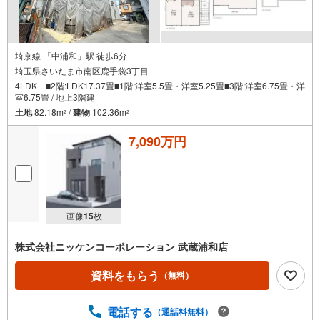
埼京線 「中浦和」駅 徒歩6分
埼玉県さいたま市南区鹿手袋3丁目
4LDK ■2階:LDK17.37畳■1階:洋室5.5畳・洋室5.25畳■3階:洋室6.75畳・洋
室6.75畳 / 地上3階建
土地
82.18m
/
建物
102.36m
2
2
7,090万円
画像
15
枚
株式会社ニッケンコーポレーション 武蔵浦和店
資料をもらう
（無料）
電話する
（通話料無料）