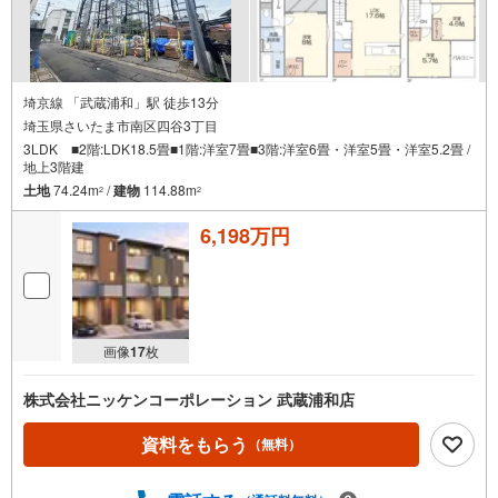
埼京線 「武蔵浦和」駅 徒歩13分
埼玉県さいたま市南区四谷3丁目
3LDK ■2階:LDK18.5畳■1階:洋室7畳■3階:洋室6畳・洋室5畳・洋室5.2畳 /
地上3階建
土地
74.24m
/
建物
114.88m
2
2
6,198万円
画像
17
枚
株式会社ニッケンコーポレーション 武蔵浦和店
資料をもらう
（無料）