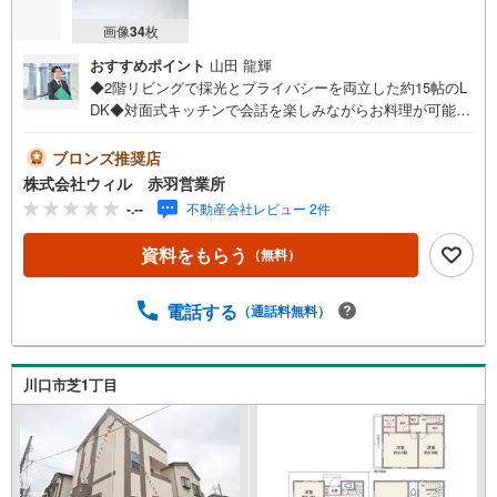
画像
34
枚
おすすめポイント
山田 龍輝
◆2階リビングで採光とプライバシーを両立した約15帖のL
DK◆対面式キッチンで会話を楽しみながらお料理が可能◆
キッズスペースや客間等にも使用可能なリビング隣の洋室
◆家族全員での就寝も可能な約8帖の主寝室◆全居室に収納
ブロンズ推奨店
が備わり、スッキリとした住空間◆天候に左右されずお洗
株式会社ウィル 赤羽営業所
濯が可能な浴室乾燥機付き◆前面道路幅員約6mと駐車もス
-.--
不動産会社レビュー 2件
ムーズ◆不在時にも荷物の受取が可能な宅配ボックス完備
◆設計・建設性能評価やBELSを取得した省エネ住宅◆地盤
資料をもらう
（無料）
サポート20年保証等サポートも充実◆「イオンモール川口
前川」まで徒歩約13分【営業時間 10:00～19:00】上記時間
はお電話が繋がりやすくなっております。お気軽にご連絡
電話する
（通話料無料）
下さい！現地を見学される場合はご見学予約ボタンよりご
希望の日時をご記入いただけますとスムーズにご案内が可
能です。～住宅ローン～諸費用込融資や築年数の古い物件
川口市芝1丁目
のローンも得意としており、最適な銀行をご提案します。
～リフォーム～理想の間取り、テイストを作り上げられま
す！リフォームプランナーの同行も可能です。