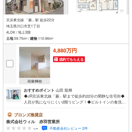
京浜東北線 「蕨」駅 徒歩22分
埼玉県川口市芝1丁目
4LDK / 地上3階
土地
59.75m
/
建物
110.96m
2
2
4,880万円
成約でもらえる
画像
36
枚
おすすめポイント
山田 龍輝
◆JR京浜東北線「蕨」駅まで徒歩約22分の閑静な住宅街◆
人目が気になりにくい2階リビング！◆ビルトインの食洗機
＋浄水器を備えた使い勝手の良いカウンターキッチン◆ウ
ォークインクローゼット付きで収納充実、季節物もすっき
ブロンズ推奨店
り整理可能◆使い勝手の良い納戸を備え、生活用品をまと
株式会社ウィル 赤羽営業所
めて整理可能◆床下収納は、日用品の収納にも便利◆3階に
-.--
不動産会社レビュー 2件
は眺望と開放感を楽しめるルーフバルコニー◆浴室にはカ