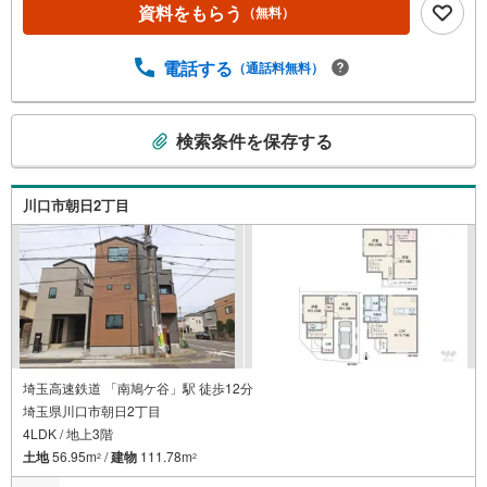
犯性の高いディンプルキーを採用しています！◆不在時に
資料をもらう
（無料）
も荷物が受け取れる宅配ボックス完備！◆前面道路幅員は
約6m、見通しが良く車庫入れもラクラク！【営業時間 10:0
0～19:00】上記時間はお電話が繋がりやすくなっておりま
電話する
（通話料無料）
す。お気軽にご連絡下さい！現地を見学される場合はご見
学予約ボタンよりご希望の日時をご記入いただけますとス
こ
ムーズにご案内が可能です。～住宅ローン～諸費用込融資
検索条件を保存する
の
や築年数の古い物件のローンも得意としており、最適な銀
検
行をご提案します。～リフォーム～理想の間取り、テイス
トを作り上げられます！リフォームプランナーの同行も可
索
川口市朝日2丁目
能です。
条
件
で
通
知
を
受
け
埼玉高速鉄道 「南鳩ケ谷」駅 徒歩12分
埼玉県川口市朝日2丁目
取
4LDK / 地上3階
る
土地
56.95m
/
建物
111.78m
・
2
2
条