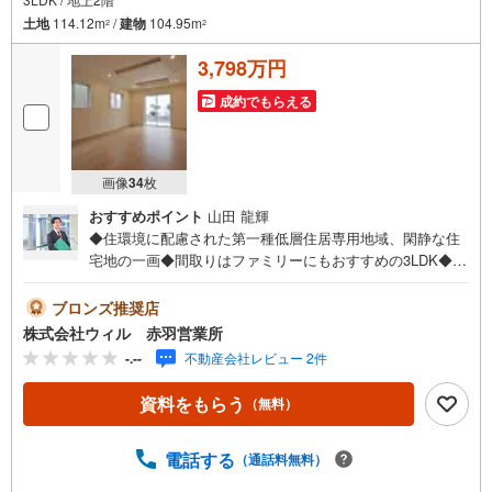
土地
114.12m
/
建物
104.95m
2
2
3,798万円
成約でもらえる
画像
34
枚
おすすめポイント
山田 龍輝
◆住環境に配慮された第一種低層住居専用地域、閑静な住
宅地の一画◆間取りはファミリーにもおすすめの3LDK◆ツ
ードアワンルーム有り！将来間取り変更可能◆全室2面採光
で、明るく風通し良好です！◆LDKは約18.5帖とゆとりの
ブロンズ推奨店
空間がございます！◆開放感を演出してくれる対面タイプ
株式会社ウィル 赤羽営業所
のキッチンを採用◆全居室に便利な収納付きで、お部屋の
-.--
不動産会社レビュー 2件
スペースを有効的に使えそうです◆食洗機や浴室乾燥機を
完備！暮らす人を考えた設備・仕様◆ベビーカーやスポー
資料をもらう
（無料）
ツ用品が置ける土間収納付き！◆宅配ボックス完備◆駐車
スペース2台分ございます！【営業時間 10:00～19:00】上
記時間はお電話が繋がりやすくなっております。お気軽に
電話する
（通話料無料）
ご連絡下さい！現地を見学される場合はご見学予約ボタン