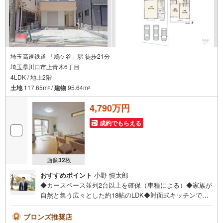
埼玉高速鉄道 「鳩ケ谷」駅 徒歩21分
埼玉県川口市上青木6丁目
4LDK / 地上2階
土地
117.65m
/
建物
95.64m
2
2
4,790万円
成約でもらえる
画像
32
枚
おすすめポイント
小野 慎太郎
◆カースペース並列2台以上を確保（車種による）◆家族が
自然と集う広々とした約18帖のLDK◆対面式キッチンで会
話を楽しみながらお料理が可能◆キッチン横に多用途に使
用可能なフリースペース◆洗面室にランドリーコーナーを
ブロンズ推奨店