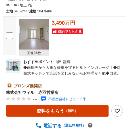
3SLDK / 地上3階
土地
64.52m
/
建物
104.34m
2
2
3,490万円
成約でもらえる
画像
36
枚
おすすめポイント
山田 龍輝
◆雨風等から大事な愛車を守るビルトインガレージ！◆対
面式キッチンで会話を楽しみながらお料理が可能◆自然と
会話の機会も増える、リビング階段仕様◆2階リビングで採
光とプライバシーを両立した約18帖のLDK◆全居室に収納
ブロンズ推奨店
が備わり、整理整頓のしやすいスッキリとした住空間◆お
株式会社ウィル 赤羽営業所
掃除道具や日用品等の収納にも便利なリビング収納有り◆
-.--
不動産会社レビュー 2件
洗濯物も乾きやすく採光も期待できる2面バルコニー◆前面
道路幅員約8mの公道に面し、お車の出し入れもスムーズ◆
資料をもらう
（無料）
同世代の家族やお子様が集まりやすい、全6区画の分譲地◆
「前川東小学校」まで徒歩約7分！【営業時間 10:00～19:0
0】上記時間はお電話が繋がりやすくなっております。お気
電話する
（通話料無料）