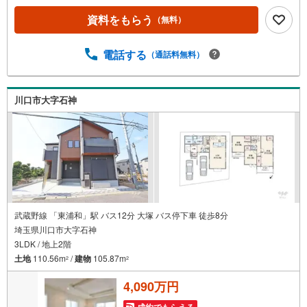
ビ対策に嬉しい窓・浴室乾燥機付き◆トイレ2ヶ所設置で忙
資料をもらう
（無料）
しい時間帯も快適に使える間取り◆前面道路幅員は約6m、
車庫入れもスムーズに行えます！【営業時間 10:00～19:0
0】上記時間はお電話が繋がりやすくなっております。お気
電話する
（通話料無料）
軽にご連絡下さい！現地を見学される場合はご見学予約ボ
タンよりご希望の日時をご記入いただけますとスムーズに
ご案内が可能です。～住宅ローン～諸費用込融資や築年数
川口市大字石神
の古い物件のローンも得意としており、最適な銀行をご提
案します。～リフォーム～理想の間取り、テイストを作り
上げられます！リフォームプランナーの同行も可能です。
武蔵野線 「東浦和」駅 バス12分 大塚 バス停下車 徒歩8分
埼玉県川口市大字石神
3LDK / 地上2階
土地
110.56m
/
建物
105.87m
2
2
4,090万円
成約でもらえる