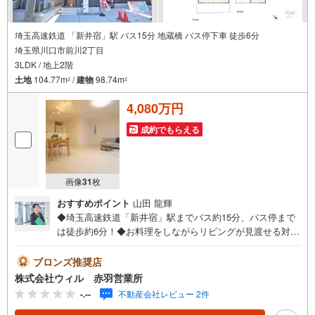
埼玉高速鉄道 「新井宿」駅 バス15分 地蔵橋 バス停下車 徒歩6分
埼玉県川口市前川2丁目
3LDK / 地上2階
土地
104.77m
/
建物
98.74m
2
2
4,080万円
成約でもらえる
画像
31
枚
おすすめポイント
山田 龍輝
◆埼玉高速鉄道「新井宿」駅までバス約15分、バス停まで
は徒歩約6分！◆お料理をしながらリビングが見渡せる対面
キッチン採用！◆調味料や食材の収納に便利な大型パント
リー付き！◆家族の衣類をまとめて収納できる、2WAYフ
ブロンズ推奨店
ァミリークローゼット付き！◆各部屋に収納スペースがあ
株式会社ウィル 赤羽営業所
り、室内を有効活用できます！◆トイレ2ヶ所設置で忙しい
-.--
不動産会社レビュー 2件
時間帯もスムーズに準備が可能！◆ピッキングが困難な防