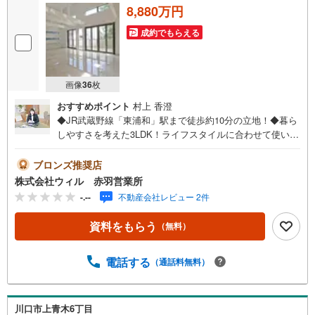
8,880万円
成約でもらえる
画像
36
枚
おすすめポイント
村上 香澄
◆JR武蔵野線「東浦和」駅まで徒歩約10分の立地！◆暮ら
しやすさを考えた3LDK！ライフスタイルに合わせて使いや
すい間取りです！◆嬉しいロフト付き！収納や趣味の空間
など、多目的に活用できます！◆ウッドデッキを備え、く
ブロンズ推奨店
つろぎやアウトドア気分を身近に楽しめます！◆対面式キ
株式会社ウィル 赤羽営業所
ッチンを採用し、家族との会話が弾む開放的な住空間◆全
-.--
不動産会社レビュー 2件
居室収納付きで、衣類や日用品を整理しやすく、お部屋を
広々使えます！◆閑静な住宅街に佇み、落ち着いた住環境
資料をもらう
（無料）
で穏やかな毎日をお過ごしいただけます！◆お買い物に便
利！「ヨークマート（柳崎店）」まで徒歩約8分【営業時間
10:00～19:00】上記時間はお電話が繋がりやすくなってお
電話する
（通話料無料）
ります。お気軽にご連絡下さい！現地を見学される場合は
ご見学予約ボタンよりご希望の日時をご記入いただけます
とスムーズにご案内が可能です。～住宅ローン～諸費用込
川口市上青木6丁目