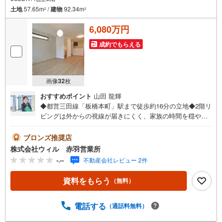
土地
57.65m
/
建物
92.34m
2
2
6,080万円
成約でもらえる
画像
32
枚
おすすめポイント
山田 龍輝
◆都営三田線「板橋本町」駅まで徒歩約16分の立地◆2階リ
ビングは外からの視線が届きにくく、家族の時間を穏やか
に過ごせるプライベートな空間◆リビング床暖房付でが足
元から優しく室内を温めます◆家事の負担を軽減する食器
ブロンズ推奨店
洗乾燥機付きキッチン◆雨の日のお洗濯に便利な浴室乾燥
株式会社ウィル 赤羽営業所
機を設置。天候を問わず衣類を素早く乾かせ、カビの発生
-.--
不動産会社レビュー 2件
を抑えながら浴室の清潔を保てます◆ガレージを完備して
おり、大切なお車を雨風から守ります！買い物帰りや雨の
資料をもらう
（無料）
日も、濡れることなく室内へ移動できます◆「梅木小学
校」まで徒歩約2分、低学年のお子様もらくらく通学できま
す【営業時間10:00～19:00】上記時間はお電話が繋がりや
電話する
（通話料無料）
すくなっております。お気軽にご連絡下さい！現地を見学