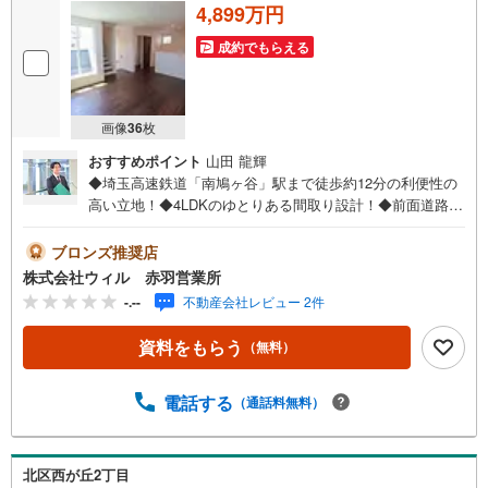
4,899万円
件
を
成約でもらえる
マ
イ
ペ
画像
36
枚
ー
おすすめポイント
山田 龍輝
ジ
◆埼玉高速鉄道「南鳩ヶ谷」駅まで徒歩約12分の利便性の
に
高い立地！◆4LDKのゆとりある間取り設計！◆前面道路は
保
幅員約12mと広く開放感たっぷり◆LDKは約15.75帖と
存
広々！ゆったりと過ごせる空間です！◆ご家族のプライバ
ブロンズ推奨店
す
シーを考慮した2階リビング！◆ご家族が自然と顔を合わせ
株式会社ウィル 赤羽営業所
る
るリビング階段◆LDKには開放感を演出してくれる対面キ
-.--
不動産会社レビュー 2件
ッチン採用◆たっぷりしまえるウォークインクローゼット
有り！◆冬は暖かく夏は涼しい断熱等級6の家！◆愛車を守
資料をもらう
（無料）
れるビルトインガレージ付き！◆「ヤオコー（川口朝日
店）」まで徒歩約3分！【営業時間 10:00～19:00】上記時
間はお電話が繋がりやすくなっております。お気軽にご連
電話する
（通話料無料）
絡下さい！現地を見学される場合はご見学予約ボタンより
ご希望の日時をご記入いただけますとスムーズにご案内が
可能です。～住宅ローン～諸費用込融資や築年数の古い物
北区西が丘2丁目
件のローンも得意としており、最適な銀行をご提案しま