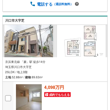
0】上記時間はお電話が繋がりやすくなっております。お気
電話する
（通話料無料）
軽にご連絡下さい！現地を見学される場合はご見学予約ボ
タンよりご希望の日時をご記入いただけますとスムーズに
ご案内が可能です。～住宅ローン～諸費用込融資や築年数
川口市大字芝
の古い物件のローンも得意としており、最適な銀行をご提
案します。～リフォーム～理想の間取り、テイストを作り
上げられます！リフォームプランナーの同行も可能です。
京浜東北線 「蕨」駅 徒歩14分
埼玉県川口市大字芝
2SLDK / 地上3階
土地
52.88m
/
建物
89.63m
2
2
4,098万円
成約でもらえる