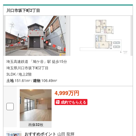
される場合はご見学予約ボタンよりご希望の日時をご記入
いただけますとスムーズにご案内が可能です。～住宅ロー
川口市坂下町2丁目
ン～諸費用込融資や築年数の古い物件のローンも得意とし
ており、最適な銀行をご提案します。～リフォーム～理想
の間取り、テイストを作り上げられます！リフォームプラ
ンナーの同行も可能です。
埼玉高速鉄道 「鳩ケ谷」駅 徒歩15分
埼玉県川口市坂下町2丁目
3LDK / 地上2階
土地
151.61m
/
建物
106.49m
2
2
4,999万円
成約でもらえる
画像
32
枚
おすすめポイント
山田 龍輝