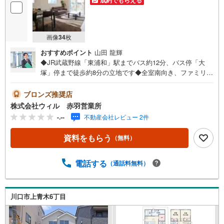
画像
34
枚
おすすめポイント
山田 龍輝
◆JR武蔵野線「東浦和」駅までバス約12分、バス停「大
塚」停まで徒歩約8分の立地です◆全室南向き、ファミリー
におすすめの3LDK◆折上天井を採用した開放感のある約16
帖のLDK◆食洗器・浄水器を搭載した対面式オープンキッ
ブロンズ推奨店
チン◆全居室収納付きで室内スッキリ快適です◆浴室乾燥
株式会社ウィル 赤羽営業所
機付きで天候に左右されずお洗濯が可能◆レジャー用品な
-.--
不動産会社レビュー 2件
どの収納にも便利な土間収納有り◆断熱など性能等級5を取
得した長期優良住宅◆幅員約6mの南側道路に面し採光良好
資料をもらう
（無料）
の立地◆カースペース2台分！来客時やセカンドカー、自転
車やバイク置き場に活用可能【営業時間 10:00～19:00】上
記時間はお電話が繋がりやすくなっております。お気軽に
電話する
（通話料無料）
ご連絡下さい！現地を見学される場合はご見学予約ボタン
よりご希望の日時をご記入いただけますとスムーズにご案
内が可能です。～住宅ローン～諸費用込融資や築年数の古
川口市上青木6丁目
い物件のローンも得意としており、最適な銀行をご提案し
ます。～リフォーム～理想の間取り、テイストを作り上げ
られます！リフォームプランナーの同行も可能です。