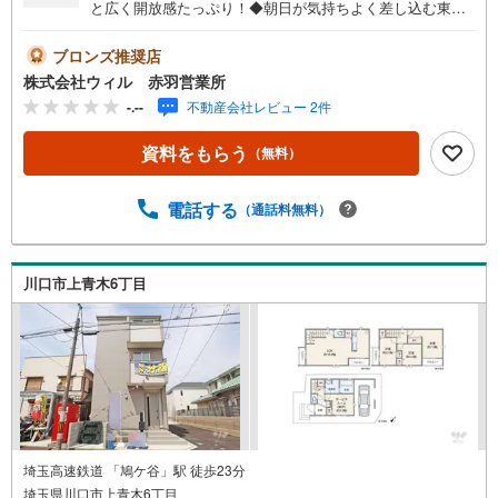
と広く開放感たっぷり！◆朝日が気持ちよく差し込む東道
路！◆ご家族のプライバシーを考慮した2階リビング！◆開
放感を演出してくれる対面キッチンを採用！◆まとめ買い
ブロンズ推奨店
に心強いパントリー有り！◆WIC付きで、収納家具を減ら
株式会社ウィル 赤羽営業所
すことができスペースを有効的に使えます！◆愛車を守れ
-.--
不動産会社レビュー 2件
るビルトインガレージ付き！◆地震に強い耐震構造です！
◆ホテルライクなフロート洗面台！ゆとりの1200mm幅！
資料をもらう
（無料）
◆「前川小学校」まで徒歩約6分！◆「ベルク（川口前川
店）」まで徒歩約3分！【営業時間 10:00～19:00】上記時
間はお電話が繋がりやすくなっております。お気軽にご連
電話する
（通話料無料）
絡下さい！現地を見学される場合はご見学予約ボタンより
ご希望の日時をご記入いただけますとスムーズにご案内が
可能です。～住宅ローン～諸費用込融資や築年数の古い物
川口市上青木6丁目
件のローンも得意としており、最適な銀行をご提案しま
す。～リフォーム～理想の間取り、テイストを作り上げら
れます！リフォームプランナーの同行も可能です。
埼玉高速鉄道 「鳩ケ谷」駅 徒歩23分
埼玉県川口市上青木6丁目