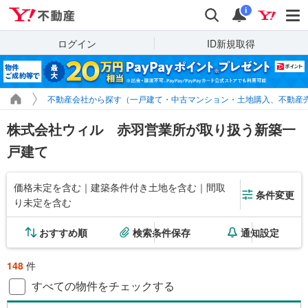
Yahoo!不動産
検索
通知
i
ログイン
ID新規取得
不動産会社から探す（一戸建て・中古マンション・土地購入、不動産
株式会社ウィル 赤羽営業所が取り扱う新築一
戸建て
価格未定を含む｜建築条件付き土地を含む｜間取
条件変更
り未定を含む
おすすめ順
検索条件保存
通知設定
148
件
すべての物件をチェックする