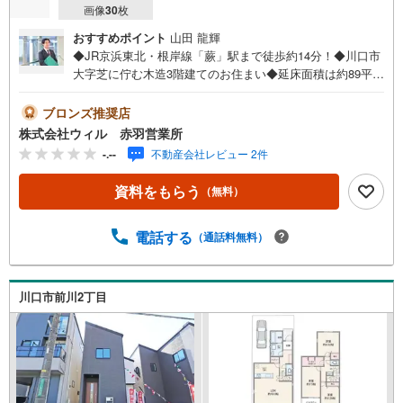
画像
30
枚
おすすめポイント
山田 龍輝
◆JR京浜東北・根岸線「蕨」駅まで徒歩約14分！◆川口市
大字芝に佇む木造3階建てのお住まい◆延床面積は約89平米
の2SLDKタイプ◆納戸は居室としてもお使いいただけます
ので、様々なライフスタイルにも対応可能です◆お車をお
ブロンズ推奨店
持ちの方にもうれしい！カースペースございます◆接道幅
株式会社ウィル 赤羽営業所
員約8mとゆったり！開放感良好な立地です！◆前面道路幅
-.--
不動産会社レビュー 2件
員にゆとりがあれば、車庫入れもスムーズに行えそうです
ね！◆「コモディイイダ 蕨店」まで徒歩約5分、毎日のお
資料をもらう
（無料）
買い物に便利です！◆季節の自然を身近で感じることがで
きる「芝公園」まで徒歩約11分！【営業時間 10:00～19:0
0】上記時間はお電話が繋がりやすくなっております。お気
電話する
（通話料無料）
軽にご連絡下さい！現地を見学される場合はご見学予約ボ
タンよりご希望の日時をご記入いただけますとスムーズに
ご案内が可能です。～住宅ローン～諸費用込融資や築年数
川口市前川2丁目
の古い物件のローンも得意としており、最適な銀行をご提
案します。～リフォーム～理想の間取り、テイストを作り
上げられます！リフォームプランナーの同行も可能です。