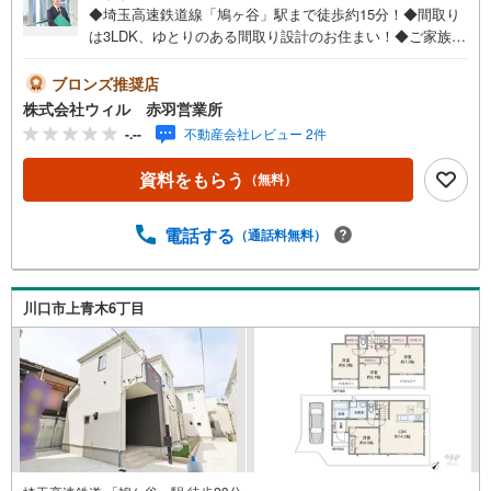
◆埼玉高速鉄道線「鳩ヶ谷」駅まで徒歩約15分！◆間取り
は3LDK、ゆとりのある間取り設計のお住まい！◆ご家族の
集まるLDKはゆったり約22.5帖ございます！◆開放感を演
出してくれる対面カウンター付きキッチンが採用されてい
ブロンズ推奨店
ます！◆食洗機や浴室乾燥機を完備！暮らす人を考えた設
株式会社ウィル 赤羽営業所
備・仕様！◆WICがございますので、収納家具を減らすこ
-.--
不動産会社レビュー 2件
とができスペースを有効的に使えます！◆嬉しい全居室収
納付きの間取りで、すっきりとしたお住まいを実現！◆水
資料をもらう
（無料）
まわりを集約させた家事動線スムーズなレイアウト！◆
「マルヤ（赤井店）」まで徒歩約6分！【営業時間 10:00～
19:00】上記時間はお電話が繋がりやすくなっております。
電話する
（通話料無料）
お気軽にご連絡下さい！現地を見学される場合はご見学予
約ボタンよりご希望の日時をご記入いただけますとスムー
ズにご案内が可能です。～住宅ローン～諸費用込融資や築
川口市上青木6丁目
年数の古い物件のローンも得意としており、最適な銀行を
ご提案します。～リフォーム～理想の間取り、テイストを
作り上げられます！リフォームプランナーの同行も可能で
す。