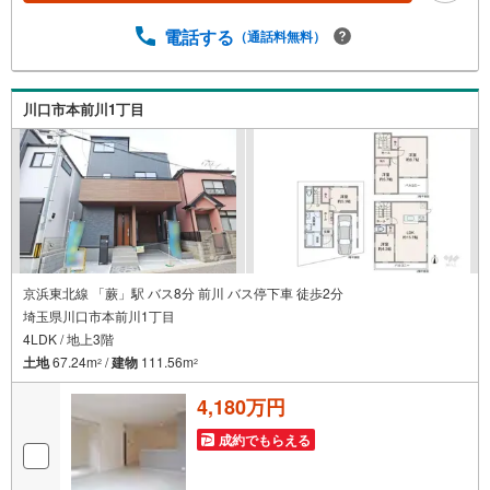
しまえます！◆EVコンセント付きのカースペース有！【営
業時間10:00～19:00】上記時間はお電話が繋がりやすくな
電話する
（通話料無料）
っております。お気軽にご連絡下さい！現地を見学される
場合はご見学予約ボタンよりご希望の日時をご記入いただ
けますとスムーズにご案内が可能です。～住宅ローン～諸
川口市本前川1丁目
費用込融資や築年数の古い物件のローンも得意としてお
り、最適な銀行をご提案します。～リフォーム～理想の間
取り、テイストを作り上げられます！リフォームプランナ
ーの同行も可能です。
京浜東北線 「蕨」駅 バス8分 前川 バス停下車 徒歩2分
埼玉県川口市本前川1丁目
4LDK / 地上3階
土地
67.24m
/
建物
111.56m
2
2
4,180万円
成約でもらえる