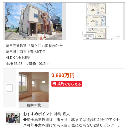
融資や築年数の古い物件のローンも得意としており、最適
な銀行をご提案します。～リフォーム～理想の間取り、テ
イストを作り上げられます！リフォームプランナーの同行
も可能です。
埼玉高速鉄道 「鳩ケ谷」駅 徒歩24分
埼玉県川口市上青木6丁目
4LDK / 地上3階
土地
63.23m
/
建物
103.5m
2
2
3,880万円
成約でもらえる
画像
36
枚
おすすめポイント
神鳥 直人
◆埼玉高速鉄道線「鳩ヶ谷」駅までは徒歩約24分でアクセ
ス可能◆窓を開けても人目が気にならない2階リビング！4L