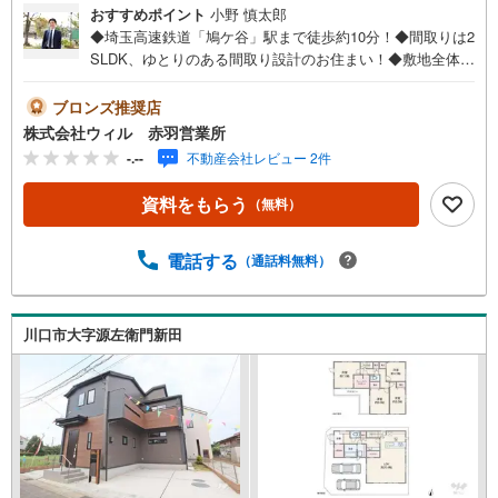
おすすめポイント
小野 慎太郎
◆埼玉高速鉄道「鳩ケ谷」駅まで徒歩約10分！◆間取りは2
SLDK、ゆとりのある間取り設計のお住まい！◆敷地全体を
有効活用できる整形地！◆LDKは約21.14帖と広々！ゆった
りと過ごせる空間です！◆ご家族が自然と顔を合わせるリ
ブロンズ推奨店
ビング階段！◆ご家族のプライバシーを考慮した2階リビン
株式会社ウィル 赤羽営業所
グ！◆リビングが見渡せる対面キッチンです！◆水まわり
-.--
不動産会社レビュー 2件
を集約させた家事動線スムーズ！◆納戸は居室としても使
える間取りです！◆ウォークインクローゼットも備わり、
資料をもらう
（無料）
季節物等の大きな荷物も収納可能！◆「西友（鳩ヶ谷
店）」まで徒歩約7分！【営業時間 10:00～19:00】上記時
間はお電話が繋がりやすくなっております。お気軽にご連
電話する
（通話料無料）
絡下さい！現地を見学される場合はご見学予約ボタンより
ご希望の日時をご記入いただけますとスムーズにご案内が
可能です。～住宅ローン～諸費用込融資や築年数の古い物
川口市大字源左衛門新田
件のローンも得意としており、最適な銀行をご提案しま
す。～リフォーム～理想の間取り、テイストを作り上げら
れます！リフォームプランナーの同行も可能です。