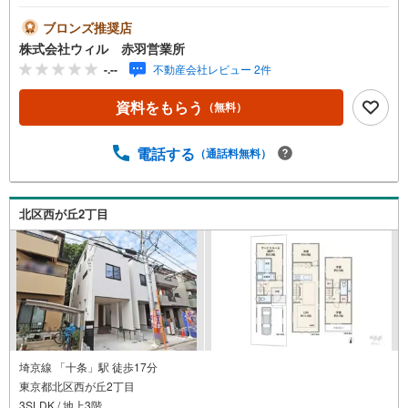
に過ごせるプライベートな空間◆リビング床暖房付でが足
元から優しく室内を温めます◆家事の負担を軽減する食器
ブロンズ推奨店
洗乾燥機付きキッチン◆雨の日のお洗濯に便利な浴室乾燥
株式会社ウィル 赤羽営業所
機を設置。天候を問わず衣類を素早く乾かせ、カビの発生
-.--
不動産会社レビュー 2件
を抑えながら浴室の清潔を保てます◆ガレージを完備して
おり、大切なお車を雨風から守ります！買い物帰りや雨の
資料をもらう
（無料）
日も、濡れることなく室内へ移動できます◆「梅木小学
校」まで徒歩約2分、低学年のお子様もらくらく通学できま
す【営業時間10:00～19:00】上記時間はお電話が繋がりや
電話する
（通話料無料）
すくなっております。お気軽にご連絡下さい！現地を見学
される場合はご見学予約ボタンよりご希望の日時をご記入
いただけますとスムーズにご案内が可能です。～住宅ロー
北区西が丘2丁目
ン～諸費用込融資や築年数の古い物件のローンも得意とし
ており、最適な銀行をご提案します。～リフォーム～理想
の間取り、テイストを作り上げられます！リフォームプラ
ンナーの同行も可能です。
埼京線 「十条」駅 徒歩17分
東京都北区西が丘2丁目
3SLDK / 地上3階