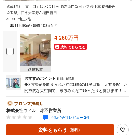
武蔵野線 「東川口」駅 バス15分 源左衛門新田 バス停下車 徒歩6分
埼玉県川口市大字源左衛門新田
4LDK / 地上2階
土地
119.68m
/
建物
108.54m
2
2
4,280万円
成約でもらえる
画像
36
枚
おすすめポイント
山田 龍輝
◆3面採光を取り入れた約20.6帖のLDKは折上天井を配した
開放的な大空間で、家族みんなでゆったりと寛げます！◆
パントリーや床下収納を備えた対面式キッチンを採用して
おり、かさばる食材や調理器具をすっきりと片付けられま
ブロンズ推奨店
す！◆家事の負担を軽減する食器洗乾燥機を完備し、食後
株式会社ウィル 赤羽営業所
の後片付けの手間を手早くこなせます！◆約7帖洋室にはW
-.--
不動産会社レビュー 2件
ICや室内物干しがあり、天候を気にせずお洗濯物をきれい
に管理できます。◆可動棚付の土間収納に加え、各階に廊
資料をもらう
（無料）
下収納があり、ベビーカーや日用品をまとめてスマートに