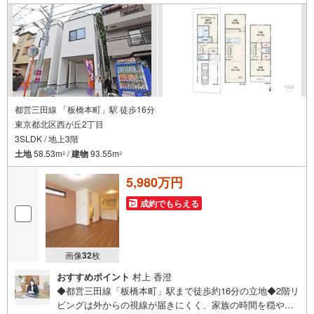
す。～リフォーム～理想の間取り、テイストを作り上げら
れます！リフォームプランナーの同行も可能です。
都営三田線 「板橋本町」駅 徒歩16分
東京都北区西が丘2丁目
3SLDK / 地上3階
土地
58.53m
/
建物
93.55m
2
2
5,980万円
成約でもらえる
画像
32
枚
おすすめポイント
村上 香澄
◆都営三田線「板橋本町」駅まで徒歩約16分の立地◆2階リ
ビングは外からの視線が届きにくく、家族の時間を穏やか