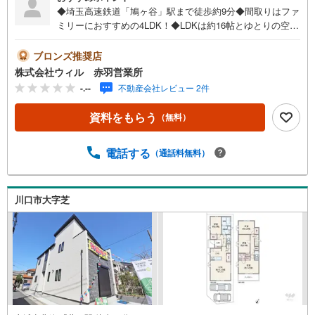
◆埼玉高速鉄道「鳩ヶ谷」駅まで徒歩約9分◆間取りはファ
ミリーにおすすめの4LDK！◆LDKは約16帖とゆとりの空間
がございます！◆全居室収納付きでお部屋もすっきり、空
間を有効に使えます◆開放感をアップしてくれるカウンタ
ブロンズ推奨店
ー付対面キッチン◆まとめ買いに心強いパントリーござい
株式会社ウィル 赤羽営業所
ます！◆浴室暖房乾燥機付き！寒い季節のお風呂を快適
-.--
不動産会社レビュー 2件
に！◆ウォークインクローゼットがあり収納スペースも豊
富！季節物もスッキリ片付きそうです！◆「鳩ヶ谷小学
資料をもらう
（無料）
校」まで徒歩約4分！子育て世帯にも嬉しい立地◆「セブン
イレブン 鳩ヶ谷本町店」まで徒歩約4分【営業時間 10:00
～19:00】上記時間はお電話が繋がりやすくなっておりま
電話する
（通話料無料）
す。お気軽にご連絡下さい！現地を見学される場合はご見
学予約ボタンよりご希望の日時をご記入いただけますとス
ムーズにご案内が可能です。～住宅ローン～諸費用込融資
川口市大字芝
や築年数の古い物件のローンも得意としており、最適な銀
行をご提案します。～リフォーム～理想の間取り、テイス
トを作り上げられます！リフォームプランナーの同行も可
能です。