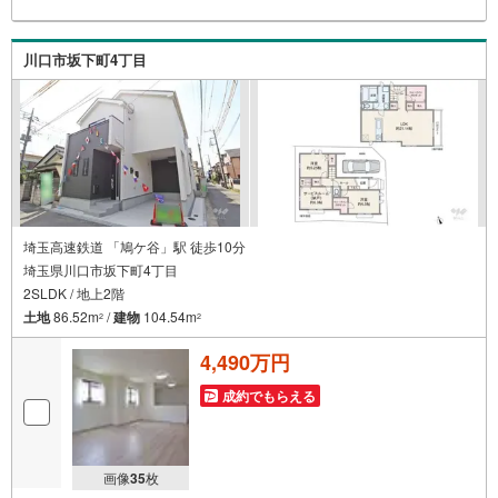
軽にご連絡下さい！現地を見学される場合はご見学予約ボ
タンよりご希望の日時をご記入いただけますとスムーズに
ご案内が可能です。～住宅ローン～諸費用込融資や築年数
川口市坂下町4丁目
の古い物件のローンも得意としており、最適な銀行をご提
案します。～リフォーム～理想の間取り、テイストを作り
上げられます！リフォームプランナーの同行も可能です。
埼玉高速鉄道 「鳩ケ谷」駅 徒歩10分
埼玉県川口市坂下町4丁目
2SLDK / 地上2階
土地
86.52m
/
建物
104.54m
2
2
4,490万円
成約でもらえる
画像
35
枚