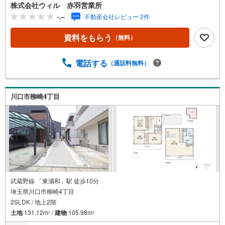
設け家事動線良好◆全居室収納でお洋服等もスッキリ◆洗
株式会社ウィル 赤羽営業所
濯物も乾きやすい南西向きバルコニー◆スケルトンインフ
-.--
不動産会社レビュー 2件
ィル住宅で自由度の高いリフォームにも対応可能◆設計・
建設性能評価を取得した地震に強い住宅◆建物最長30年保
資料をもらう
（無料）
証等サポートも充実◆「前川東小学校」まで徒歩約8分、
「上青木中学校」まで徒歩約13分【営業時間 10:00～19:0
0】上記時間はお電話が繋がりやすくなっております。お気
電話する
（通話料無料）
軽にご連絡下さい！現地を見学される場合はご見学予約ボ
タンよりご希望の日時をご記入いただけますとスムーズに
ご案内が可能です。～住宅ローン～諸費用込融資や築年数
川口市柳崎4丁目
の古い物件のローンも得意としており、最適な銀行をご提
案します。～リフォーム～理想の間取り、テイストを作り
上げられます！リフォームプランナーの同行も可能です。
武蔵野線 「東浦和」駅 徒歩10分
埼玉県川口市柳崎4丁目
2SLDK / 地上2階
土地
131.12m
/
建物
105.98m
2
2