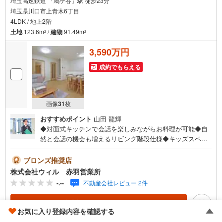
埼玉高速鉄道 「鳩ケ谷」駅 徒歩23分
埼玉県川口市上青木6丁目
4LDK / 地上2階
土地
123.6m
/
建物
91.49m
2
2
3,590万円
成約でもらえる
画像
31
枚
おすすめポイント
山田 龍輝
◆対面式キッチンで会話を楽しみながらお料理が可能◆自
然と会話の機会も増えるリビング階段仕様◆キッズスペー
ス等、多用途に使用可能な約4帖の洋室◆ベッドを配置して
もゆとりのある約7帖の主寝室◆全居室収納でスッキリとし
ブロンズ推奨店
た住空間◆お掃除道具や日用品等の収納にも便利な廊下収
株式会社ウィル 赤羽営業所
納有り◆洗濯物も乾きやすく採光も期待できる南東向きバ
-.--
不動産会社レビュー 2件
ルコニー◆前面道路幅員約8mの公道に面し、お車の出し入
れもスムーズ◆同世代の家族やお子様が集まりやすい、全6
資料をもらう
（無料）
区画の分譲地◆「前川東小学校」まで徒歩約7分◆「イオン
お気に入り登録内容を確認する
モール川口」まで徒歩約10分【営業時間 10:00～19:00】上