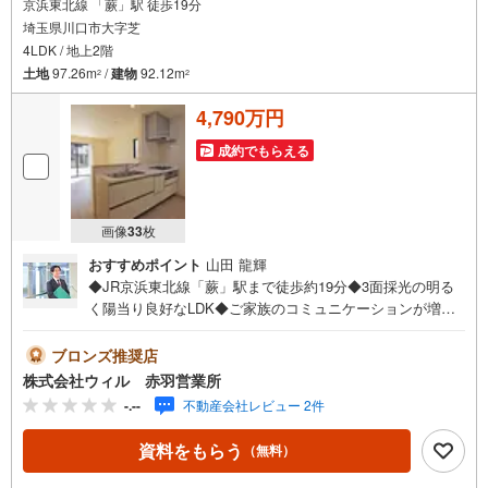
京浜東北線 「蕨」駅 徒歩19分
埼玉県川口市大字芝
4LDK / 地上2階
土地
97.26m
/
建物
92.12m
2
2
4,790万円
成約でもらえる
画像
33
枚
おすすめポイント
山田 龍輝
◆JR京浜東北線「蕨」駅まで徒歩約19分◆3面採光の明る
く陽当り良好なLDK◆ご家族のコミュニケーションが増え
るリビング階段◆キッチンには調味料や食材のストックに
も便利なパントリー付き◆瓶や缶など重い物の保管に便利
ブロンズ推奨店
な床下収納付き◆ウォークインクローゼット付きで収納充
株式会社ウィル 赤羽営業所
実、季節物もすっきり整理可能◆玄関収納があり、靴や小
-.--
不動産会社レビュー 2件
物をすっきり整理可能◆掃除道具や日用品をサッとしまえ
る2階の廊下収納◆各部屋に収納スペースがあり、無駄なく
資料をもらう
（無料）
使える間取◆トイレ2ヶ所設置で朝の忙しい時間帯も快適◆
「芝小学校」まで徒歩約4分の立地【営業時間10:00～19:0