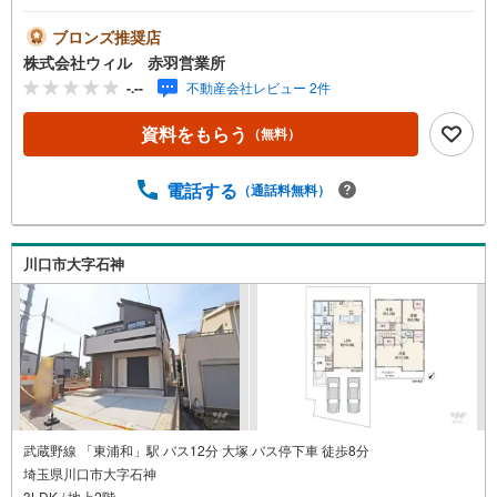
DKタイプの間取りです！◆開放感良好なルーフバルコニー
のあるお住まい！◆開放感を演出してくれる対面タイプの
ブロンズ推奨店
キッチンを採用◆ビルドイン食洗機やビルドイン水栓が採
株式会社ウィル 赤羽営業所
用されたキッチン！◆乾燥機付きのバスルームは雨の日の
-.--
不動産会社レビュー 2件
お洗濯にも便利！◆全居室収納付きでスペースを有効的に
使えます！◆お車をお持ちのご家族に嬉しい！ビルトイン
資料をもらう
（無料）
駐車スペース有り！◆「イオンスタイル川口」までも徒歩
約12分と、日々のお買い物に便利な立地！【営業時間 10:0
0～19:00】上記時間はお電話が繋がりやすくなっておりま
電話する
（通話料無料）
す。お気軽にご連絡下さい！現地を見学される場合はご見
学予約ボタンよりご希望の日時をご記入いただけますとス
ムーズにご案内が可能です。～住宅ローン～諸費用込融資
川口市大字石神
や築年数の古い物件のローンも得意としており、最適な銀
行をご提案します。～リフォーム～理想の間取り、テイス
トを作り上げられます！リフォームプランナーの同行も可
能です。
武蔵野線 「東浦和」駅 バス12分 大塚 バス停下車 徒歩8分
埼玉県川口市大字石神
3LDK / 地上2階