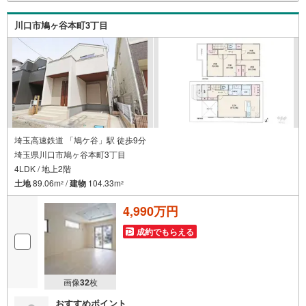
よりご希望の日時をご記入いただけますとスムーズにご案
内が可能です。～住宅ローン～諸費用込融資や築年数の古
川口市鳩ヶ谷本町3丁目
い物件のローンも得意としており、最適な銀行をご提案し
ます。～リフォーム～理想の間取り、テイストを作り上げ
られます！リフォームプランナーの同行も可能です。
埼玉高速鉄道 「鳩ケ谷」駅 徒歩9分
埼玉県川口市鳩ヶ谷本町3丁目
4LDK / 地上2階
土地
89.06m
/
建物
104.33m
2
2
4,990万円
成約でもらえる
画像
32
枚
おすすめポイント