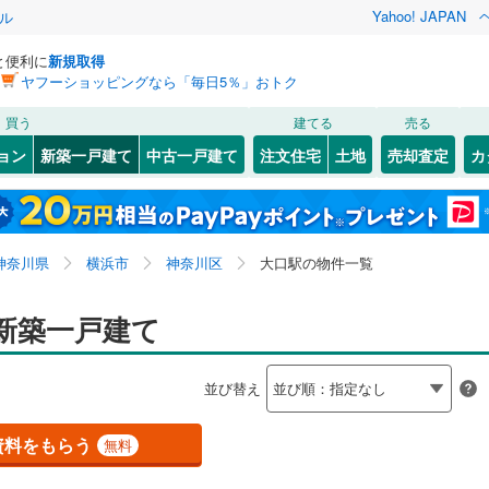
Yahoo! JAPAN
ル
と便利に
新規取得
ヤフーショッピングなら「毎日5％」おトク
検索条件を保存しました
買う
建てる
売る
1,674
)
常磐線
(
833
)
ョン
新築一戸建て
中古一戸建て
注文住宅
土地
売却査定
カ
この検索条件の新着物件通知は、
マイページ
から設定できます。
1
)
高崎線
(
1,610
)
9
）
オール電化
（
0
）
岩手
宮城
秋田
山形
)
両毛線
(
351
)
8
)
(
81
)
(
42
)
(
87
)
(
106
)
(
29
)
(
27
)
台以上
（
3
）
ビルトインガレージ
（
10
）
関東、大口駅、価格未定を含む、建築条件付き土地を含
神奈川
埼玉
千葉
茨城
7
)
烏山線
(
145
)
神奈川県
横浜市
神奈川区
大口駅の物件一覧
タ付インターホン
防犯カメラ
（
0
）
む、間取り未定を含む
ライン（宇都宮～逗子）
湘南新宿ライン（前橋～小田原）
八王子みなみ野
長野
富山
石川
福井
新築一戸建て
3
)
(
329
)
(
91
)
(
49
)
(
561
)
(
3,011
)
建ち方、日当たり
4
)
内房線
(
438
)
閉じる
閉じる
お気に入りリストを見る
お気に入りリストを見る
閉じる
閉じる
岐阜
静岡
三重
(
57
)
検索条件を保存する
並び替え
以上
（
16
）
角地
（
3
）
0
)
鹿島線
(
6
)
マイページ
兵庫
京都
滋賀
奈良
10
）
資料をもらう
無料
)
東海道本線
(
1,457
)
5
)
鶴見線
(
113
)