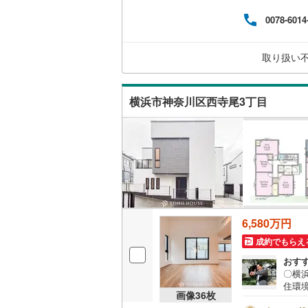
ーー
（
15
）
0078-6014
東武伊勢
率/年
適用
販売、価格、
東武小泉
る場
取り扱い
東武鬼怒
即入居可
東武東上
横浜市神奈川区西寺尾3丁目
オンライン対
西武池袋
オンライ
西武新宿
西武多摩
オンライ
西武山口
6,580万円
京王相模
成約でもらえ
小田急江
おす
〇横
東急多摩
住環
画像
36
枚
ーーY
東急池上