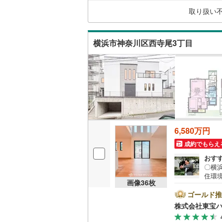
なり
都営新宿
二世帯向
取り扱い
ーー
サービス
横浜市営
（
33
）
横浜市神奈川区西寺尾3丁目
(
371
)
キッチン
私鉄・その他
わたらせ
独立型キ
宇都宮ラ
鹿島臨海
浴室
小湊鐵道
(
浴室乾燥
6,580万円
成約でもらえ
上毛電気
バルコニー、
おす
流鉄流山
〇横
ウッドデ
住環
京成本線
(
画像
36
枚
ーーY
yPa
ゴールド推
収納
京成金町
対象
株式会社東宝
せくだ
ウォーク
北総鉄道
ナス