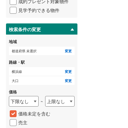
成約プレゼント対象物件
マ
横浜市営地下鉄ブルーライン
3階建て以上
（
27
）
イ
(
1,006
)
見学予約できる物件
ペ
ー
ジ
に
検索条件の変更
保
存
地域
いすみ鉄道
(
3
)
す
る
都道府県 未選択
変更
関東鉄道常総線
(
162
)
路線・駅
銚子電気鉄道
(
11
)
横浜線
変更
上信電鉄上信線
(
94
)
大口
変更
埼玉新都市交通伊奈線
(
602
)
価格
京成成田高速鉄道アクセス線
(
31
)
下限なし
上限なし
~
京成千葉線
(
178
)
価格未定を含む
京成松戸線
(
831
)
売主
芝山鉄道
(
7
)