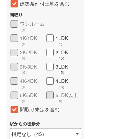
建築条件付土地を含む
東武桐生線
(
18
)
間取り
東武日光線
(
334
)
ワンルーム
（
0
）
東武野田線
(
1,473
)
1K/1DK
1LDK
野岩鉄道会津鬼怒川線
(
0
)
（
0
）
（
1
）
2K/2DK
2LDK
西武有楽町線
(
37
)
（
0
）
（
15
）
3K/3DK
3LDK
西武多摩湖線
(
328
)
（
0
）
（
15
）
西武狭山線
(
137
)
詳しく見る
4K/4DK
4LDK
（
0
）
（
13
）
京王高尾線
(
410
)
5K/5DK
5LDK以上
小田急小田原線
(
2,228
)
（
0
）
（
0
）
間取り未定を含む
東急東横線
(
410
)
駅からの徒歩分
東急田園都市線
(
606
)
指定なし
（
45
）
東急目黒線
(
180
)