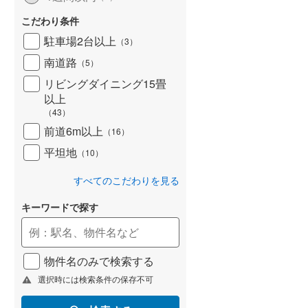
こだわり条件
駐車場2台以上
（
3
）
南道路
（
5
）
リビングダイニング15畳
以上
（
43
）
前道6m以上
（
16
）
平坦地
（
10
）
すべてのこだわりを見る
キーワードで探す
物件名のみで検索する
選択時には検索条件の保存不可