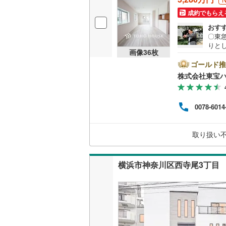
成約でもらえ
おす
〇東
りと
画像
36
枚
た快適
ーーー
ゴールド推
動産
株式会社東宝
約をす
イン
期限
0078-6014
ーーー
6年
利情
取り扱い
ーー
横浜市神奈川区西寺尾3丁目