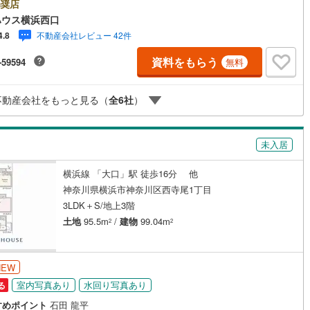
yボーナスライトがもらえる「Yahoo！ 不動産 物件ご成約キャンペーン」の
奨店
になります。「資料をもらう」「見学予約をする」ボタンからお問い合わ
国線
(
105
)
東急新横浜線
(
182
)
ハウス横浜西口
さい。※必ずYahoo！ JAPAN IDでログインしてください。※PayPayボー
不動産会社レビュー 42件
4.8
ライトは出金と譲渡はできません。有効期限は付与日から60日です。ーー
線
(
13
)
京急大師線
(
45
)
ーーーーーーーーーーーーーーーーーーーーーー紹介金融機関/都市銀行利
資料をもらう
-59594
無料
利 0.95％（変動金利）※上記金利は 2026年8月時点 のものであり、実際の
浜線
(
76
)
都電荒川線
(
100
)
金利は融資実行時のものとなります。金利情勢により表記の返済額と異な
合があります。ーーーーーーーーーーーーーーーーーーーーーーーーー
め
(
1
)
都営日暮里・舎人ライナー
(
301
)
不動産会社をもっと見る（
全
6
社
）
いずみ野線
(
555
)
相模鉄道新横浜線
(
195
)
未入居
鉄道みなとみらい線
(
76
)
江ノ島電鉄
(
300
)
鉄道
(
8
)
箱根登山ケーブルカー
(
0
)
横浜線 「大口」駅 徒歩16分 他
神奈川県横浜市神奈川区西寺尾1丁目
鉄道大雄山線
(
27
)
東京臨海高速鉄道りんかい線
(
14
)
3LDK＋S/地上3階
土地
95.5m
/
建物
99.04m
レール
(
478
)
埼玉高速鉄道
(
948
)
2
2
NEW
室内写真あり
水回り写真あり
る
すめポイント
石田 龍平