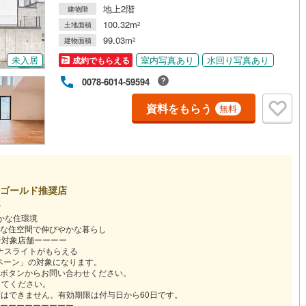
地上2階
建物階
100.32m
土地面積
2
99.03m
建物面積
2
未入居
室内写真あり
水回り写真あり
成約でもらえる
0078-6014-59594
資料をもらう
無料
ゴールド推奨店
す
かな住環境
な住空間で伸びやかな暮らし
ーン対象店舗ーーーー
ーナスライトがもらえる
ンペーン」の対象になります。
ボタンからお問い合わせください。
ンしてください。
譲渡はできません。有効期限は付与日から60日です。
ーーーーーーーーー