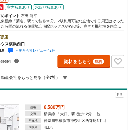
室内写真あり
水回り写真あり
る
すめポイント
石田 龍平
急東横線「菊名」駅まで徒歩13分。2駅利用可能な立地です〇周辺はゆった
した時間の流れる住環境〇宅配ボックスやWIC等、寛ぎと機能性を両立し
な仕様・設備のすまいーーーーYahoo！ 不動産キャンペーン対象店舗ー
当店で物件を成約するとPayPayボーナスライトがもらえる「Yahoo！ 不
奨店
 物件ご成約キャンペーン」の対象になります。「資料をもらう」「見学予
ハウス横浜西口
る」ボタンからお問い合わせください。※必ずYahoo！ JAPAN IDでログ
不動産会社レビュー 42件
4.8
してください。※PayPayボーナスライトは出金と譲渡はできません。有効
は付与日から60日です。ーーーーーーーーーーーーーーーーーーーーーー
資料をもらう
-59594
無料
ー紹介金融機関/都市銀行利率/年利 0.95％（変動金利）※上記金利は 202
8月時点 のものであり、実際の適用金利は融資実行時のものとなります。金
勢により表記の返済額と異なる場合があります。ーーーーーーーーーーー
不動産会社をもっと見る（
全
7
社
）
ーーーーーーーーーーーー
PR
6,580万円
価格
横浜線 「大口」駅 徒歩12分 他
交通
神奈川県横浜市神奈川区西寺尾3丁目
所在地
4LDK
間取り