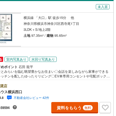
島根
岡山
広島
山口
未入居
144
)
根岸線
(
447
)
ダイニング15畳以上
香川
愛媛
高知
横浜線 「大口」駅 徒歩15分 他
601
)
中央本線（JR東日本）
(
1,779
)
保存した条件を見る
神奈川県横浜市神奈川区西寺尾1丁目
243
)
八高線
(
1,082
)
佐賀
長崎
熊本
大分
3LDK＋S/地上2階
施工・品質・工法関連
土地
97.35m
/
建物
95.65m
2
2
線
(
2,658
)
常磐線（各駅停車）
(
881
)
震、制震構造
設計住宅性能評価付き
174
)
（
御殿場線
0
）
(
38
)
この条件で検索する
この条件で検索する
この条件で検索する
この条件で検索する
この条件で検索する
この条件で検索する
市区町村以下を選択
市区町村を選択す
駅を選択する
線
(
471
)
上越新幹線
(
392
)
住宅
（
0
）
大規模（総区画数50戸以上）
室内写真あり
水回り写真あり
る
（
0
）
すめポイント
石田 龍平
線
(
259
)
北陸新幹線
(
393
)
なとみらいを臨む眺望豊かなお住まい〇会話を楽しみながら家事ができる
キッチンを配したゆったりリビング〇EV車専用コンセントや宅配ボックス
ロ銀座線
(
24
)
東京メトロ丸ノ内線
(
181
)
ると嬉しい設備も充実していますーーーーYahoo！ 不動産キャンペーン
店舗ーーーー当店で物件を成約するとPayPayボーナスライトがもらえる
奨店
駅が始発駅
（
1
）
海まで2km以内
（
0
）
hoo！ 不動産 物件ご成約キャンペーン」の対象になります。「資料をもら
ロ日比谷線
(
72
)
東京メトロ東西線
(
384
)
ハウス横浜西口
見学予約をする」ボタンからお問い合わせください。※必ずYahoo！ JAP
不動産会社レビュー 42件
4.8
IDでログインしてください。※PayPayボーナスライトは出金と譲渡はでき
ロ有楽町線
(
245
)
東京メトロ半蔵門線
(
43
)
全体
ん。有効期限は付与日から60日です。ーーーーーーーーーーーーーーーー
資料をもらう
-59594
無料
ーーーーーーー紹介金融機関/都市銀行利率/年利 0.95％（変動金利）※上
ロ副都心線
(
243
)
都営浅草線
(
85
)
（
7
）
バリアフリー住宅
（
6
）
は 2026年8月時点 のものであり、実際の適用金利は融資実行時のものと