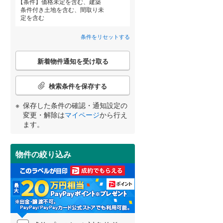
条件
価格未定を含む、建築
条件付き土地を含む、間取り未
定を含む
横須賀線
(
784
)
青梅線
(
550
)
条件をリセットする
小海線
(
0
)
こ
宮崎
鹿児島
沖縄
新着物件通知を受け取る
の
埼京線
(
1,092
)
検
住宅性能評価付き
（
0
）
索
検索条件を保存する
身延線
(
83
)
条
件
保存した条件の確認・通知設定の
する
る
条件をリセットする
条件をリセットする
条件をリセットする
条件をリセットする
条件をリセットする
条件をリセットする
山形新幹線
(
391
)
で
変更・解除は
マイページ
から行え
通
ます。
東海道新幹線
(
91
)
知
を
受
物件の絞り込み
東京メトロ丸ノ内方南支線
(
39
)
け
小学校まで1km以内
（
16
）
取
東京メトロ千代田線
(
179
)
る
・
東京メトロ南北線
(
121
)
条
件
都営三田線
(
134
)
間取り変更可能
（
0
）
を