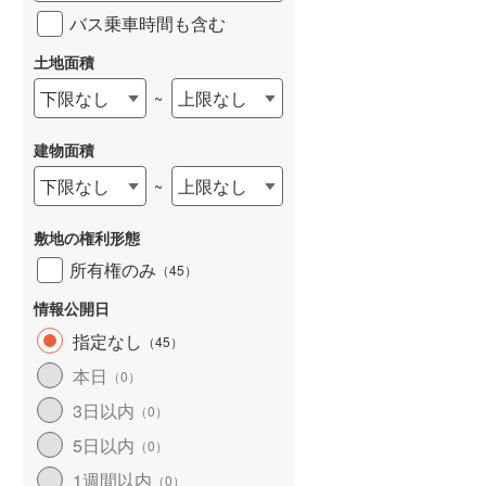
バス乗車時間も含む
京急本線
(
668
)
土地面積
京急逗子線
(
131
)
下限なし
上限なし
~
東京モノレール
(
13
)
相模鉄道本線
(
1,161
)
建物面積
下限なし
上限なし
~
横浜シーサイドライン
(
161
)
湘南モノレール江の島線
(
202
)
敷地の権利形態
所有権のみ
富士急行線
(
3
)
（
45
）
情報公開日
東葉高速鉄道
(
273
)
指定なし
（
45
）
ディズニーリゾートライン
(
33
)
本日
（
0
）
3日以内
（
0
）
5日以内
（
0
）
1週間以内
（
0
）