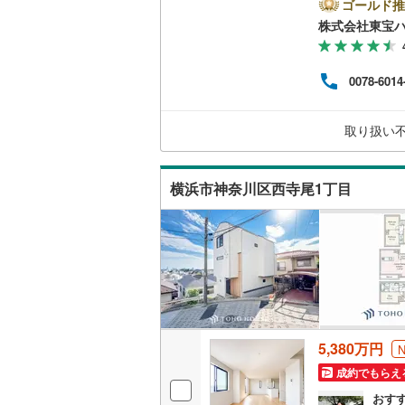
yPa
ゴールド推
対象
こどもの
株式会社東宝
せくだ
ナス
京急空港
ーー
0078-6014
率/年
京急久里
適用
る場
ゆりかも
取り扱い
相模鉄道
横浜市神奈川区西寺尾1丁目
横浜高速
箱根登山
伊豆箱根
多摩モノ
5,380万円
成約でもらえ
おす