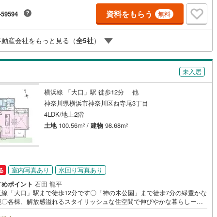
ーーーーーーーーーーーーーーーーーーーーーー紹介金融機関/都市銀行利
資料をもらう
-59594
無料
崎線
(
1,861
)
東武亀戸線
(
90
)
利 0.95％（変動金利）※上記金利は 2026年8月時点 のものであり、実際の
金利は融資実行時のものとなります。金利情勢により表記の返済額と異な
契約、入居関連など
線
(
34
)
東武佐野線
(
23
)
合があります。ーーーーーーーーーーーーーーーーーーーーーーーーー
不動産会社をもっと見る（
全
5
社
）
川線
(
8
)
東武宇都宮線
(
232
)
能
（
5
）
線
(
1,591
)
東武越生線
(
101
)
未入居
応
線
(
1,915
)
西武秩父線
(
90
)
横浜線 「大口」駅 徒歩12分 他
ン内見(相談)可
（
32
）
IT重説可
（
19
）
神奈川県横浜市神奈川区西寺尾3丁目
線
(
1,709
)
西武国分寺線
(
373
)
4LDK/地上2階
川線
(
167
)
西武拝島線
(
510
)
ン対応とは？
土地
100.56m
/
建物
98.68m
2
2
線
(
40
)
京王線
(
948
)
原線
(
588
)
京王井の頭線
(
295
)
室内写真あり
水回り写真あり
る
ノ島線
(
1,343
)
小田急多摩線
(
254
)
すめポイント
石田 龍平
浜線「大口」駅まで徒歩12分です〇「神の木公園」まで徒歩7分の緑豊かな
川線
(
32
)
東急大井町線
(
175
)
境〇各棟、解放感溢れるスタイリッシュな住空間で伸びやかな暮らしーー
ahoo！ 不動産キャンペーン対象店舗ーーーー当店で物件を成約するとPa
線
(
83
)
東急世田谷線
(
83
)