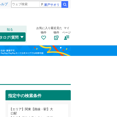
ヘルプ
瀬戸サオリ
検索
お気に入り
最近見た
マイ
知る
物件
物件
ページ
水郡線
(
144
)
タログ/質問
上越線
(
264
)
トイレ２か所
（
42
）
福島
水戸線
(
97
)
(
55
)
(
372
)
(
286
)
太陽光発電システム
（
0
）
栃木
群馬
山梨
信越本線
(
98
)
総武本線
(
663
)
京葉線
(
276
)
指定中の検索条件
南道路
（
5
）
久留里線
(
140
)
和歌山
山手線
(
127
)
エリア
関東【路線・駅】大
口駅
武蔵野線
(
2,296
)