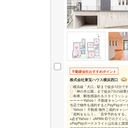
不動産会社おすすめポイント
株式会社東宝ハウス横浜西口
〇横浜線「大口」駅まで徒歩12分で
〇「神の木公園」まで徒歩7分の緑豊
〇各棟、解放感溢れるスタイリッシュ
ーーーーYahoo！ 不動産キャンペ
当店で物件を成約するとPayPayボ
「Yahoo！ 不動産 物件ご成約キャ
「資料をもらう」「見学予約をする」
※必ずYahoo！ JAPAN IDでログイ
※PayPayボーナスライトは出金と
ーーーーーーーーーーーーーーーーー