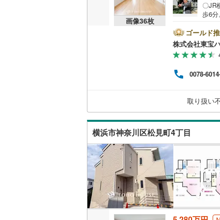
〇J
歩6
画像
36
枚
しが差
で物件
ゴールド推
ご成
株式会社東宝
る」ボ
てく
付与
0078-6014
ー紹介
時点
によ
取り扱い
ーー
横浜市神奈川区松見町4丁目
5,280万円