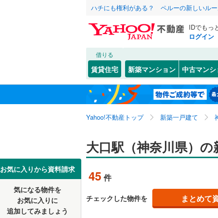
ハチにも権利がある？ ペルーの新しいルー
IDでもっ
ログイン
借りる
北海道
JR
北海道
東北本線
(
こだわり条件
設備
賃貸住宅
新築マンション
中古マンシ
川越線
(
78
床暖房
（
東北
青森
吾妻線
(
50
(
11
)
(
45
)
(
8
駐車場2
関東
東京
日光線
(
19
Yahoo!不動産トップ
新築一戸建て
ＴＶモニ
（
38
）
湘南新宿
信越・北陸
新潟
大口駅（神奈川県）の
(
339
)
(
170
)
(
30
(
2,320
)
配置、向き、
外房線
(
23
東海
愛知
お気に入りから資料請求
45
件
前道6m
成田線
(
23
気になる物件を
近畿
大阪
平坦地
（
まとめて
チェックした物件を
東金線
(
38
お気に入りに
追加してみましょう
南武線
(
67