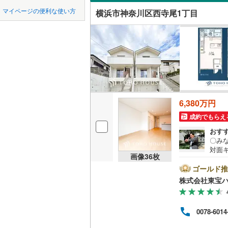
中国
LD
鳥取
マイページの便利な使い方
横浜市神奈川区西寺尾1丁目
横浜線
(
2,
リビング
四国
徳島
（
43
）
相模線
(
1,
五日市線
(
九州・沖縄
福岡
構造・規模・
京浜東北
耐震、免
（
総武線
2
）
(
1,
6,380万円
0
0
0
0
0
0
該当物件
該当物件
該当物件
該当物件
該当物件
該当物件
件
件
件
件
件
件
東北新幹
長期優良
成約でもらえ
おす
秋田新幹
〇み
対面
立地
画像
36
枚
地下鉄
東京メト
などあ
対象
ゴールド推
最寄りの
「Ya
東京メト
株式会社東宝
う」「
AN 
東京メト
間取り、居室
ませ
0078-6014
ーーー
東京メト
吹き抜け
記金利