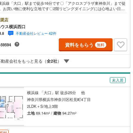
R横浜線「大口」駅まで徒歩16分です〇「アクロスプラザ東神奈川」まで徒
分。お買い物に便利な立地です〇2階リビングダイニングには心地よい日差
し込みますーーーーYahoo！ 不動産キャンペーン対象店舗ーーーー当店
を成約するとPayPayボーナスライトがもらえる「Yahoo！ 不動産 物件
奨店
約キャンペーン」の対象になります。「資料をもらう」「見学予約をす
ハウス横浜西口
タンからお問い合わせください。※必ずYahoo！ JAPAN IDでログインし
不動産会社レビュー 42件
4.8
ださい。※PayPayボーナスライトは出金と譲渡はできません。有効期限は
日から60日です。ーーーーーーーーーーーーーーーーーーーーーーーーー
資料をもらう
-59594
無料
金融機関/都市銀行利率/年利 0.95％（変動金利）※上記金利は 2026年8月
 のものであり、実際の適用金利は融資実行時のものとなります。金利情勢
り表記の返済額と異なる場合があります。ーーーーーーーーーーーーーー
不動産会社をもっと見る（
全
2
社
）
ーーーーーーーーー
未入居
横浜線 「大口」駅 徒歩25分 他
神奈川県横浜市神奈川区松見町4丁目
2LDK＋S/地上3階
土地
69.14m
/
建物
94.27m
2
2
NEW