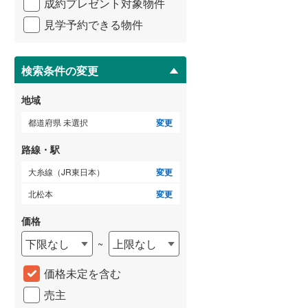
成約プレゼント対象物件
マ
3階建て以上
（
0
）
停下車 徒歩5分 他
イ
見学予約できる物件
ペ
ー
ジ
に
検索条件の変更
保
存
地域
す
る
都道府県 未選択
変更
路線・駅
大糸線（JR東日本）
変更
北松本
変更
価格
下限なし
上限なし
~
価格未定を含む
売主