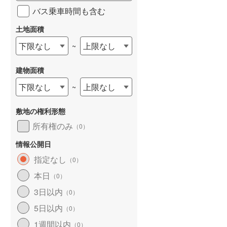
バス乗車時間も含む
土地面積
下限なし
上限なし
~
建物面積
下限なし
上限なし
~
敷地の権利形態
所有権のみ
（
0
）
情報公開日
指定なし
（
0
）
本日
（
0
）
3日以内
（
0
）
5日以内
（
0
）
1週間以内
（
0
）