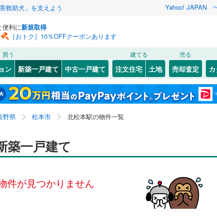
Yahoo! JAPAN
害救助犬」を支えよう
と便利に
新規取得
［おトク］10％OFFクーポンあります
検索条件を保存しました
買う
建てる
売る
磐越西線
(
1
)
ョン
新築一戸建て
中古一戸建て
注文住宅
土地
売却査定
カ
この検索条件の新着物件通知は、
マイページ
から設定できます。
羽越本線
(
4
)
0
）
オール電化
（
0
）
岩手
宮城
秋田
山形
20
)
飯山線
(
0
)
)
(
0
)
(
0
)
(
0
)
(
0
)
(
0
)
(
2
)
台以上
（
0
）
ビルトインガレージ
（
0
）
信越・北陸、北松本駅、価格未定を含む、建築条件付き
神奈川
埼玉
千葉
茨城
中央本線（JR東日本）
(
1
)
長野県
松本市
北松本駅の物件一覧
タ付インターホン
防犯カメラ
（
0
）
土地を含む、間取り未定を含む
15
)
大糸線（JR東日本）
(
5
)
長野
富山
石川
福井
新築一戸建て
)
(
0
)
(
0
)
(
0
)
(
0
)
(
0
)
(
0
)
JR東海）
(
1
)
高山本線（JR東海）
(
0
)
建ち方、日当たり
閉じる
閉じる
お気に入りリストを見る
お気に入りリストを見る
閉じる
閉じる
岐阜
静岡
三重
検索条件を保存する
0
)
小浜線
(
0
)
以上
（
0
）
角地
（
0
）
物件が見つかりません
城端線
(
0
)
マイページ
)
(
0
)
(
0
)
(
0
)
(
0
)
(
0
)
(
0
)
兵庫
京都
滋賀
奈良
0
）
JR西日本）
(
0
)
上越新幹線
(
5
)