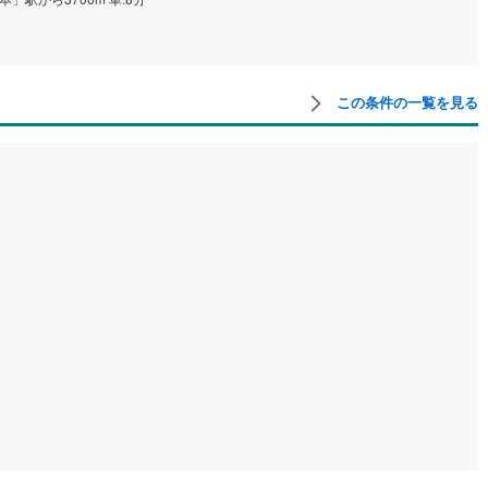
け
（
0
）
平屋・1階建て
（
0
）
ルーム（納戸）
（
0
）
この条件の一覧を見る
ッチン
（
0
）
対面キッチン
（
0
）
機あり
（
0
）
庭
ッキあり
（
0
）
インクローゼット
床下収納
（
0
）