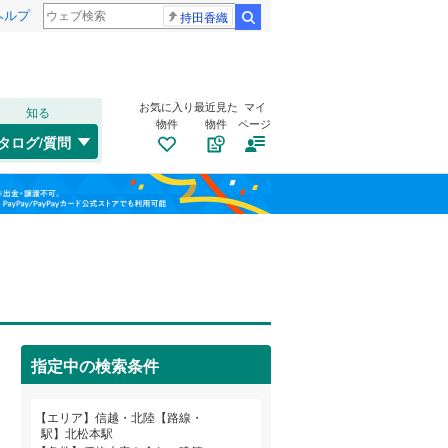
ヘルプ
持田香織
検索
お気に入り
最近見た
マイ
知る
物件
物件
ページ
只見線
(
0
)
タログ/質問
白新線
(
9
)
トイレ２か所
（
0
）
福島
越後線
(
22
)
(
2
)
(
1
)
(
1
)
太陽光発電システム
（
0
）
栃木
群馬
山梨
小海線
(
10
)
飯田線
(
1
)
海ノ口
(
0
)
(
0
)
(
0
)
大糸線（JR西日本）
(
0
)
越美北線
(
2
)
指定中の検索条件
南道路
（
0
）
氷見線
(
0
)
和歌山
エリア
信越・北陸【路線・
北陸新幹線
(
15
)
駅】北松本駅