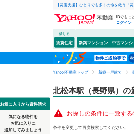
【災害支援】ひとりでも多くの命を救う「災
IDでもっ
ログイン
借りる
北海道
JR
北海道
上越線
(
1
)
こだわり条件
設備
賃貸住宅
新築マンション
中古マンシ
米坂線
(
0
)
床暖房
（
東北
青森
信越本線
(
(
1
)
(
0
)
(
0
駐車場2
関東
東京
弥彦線
(
0
)
Yahoo!不動産トップ
新築一戸建て
ＴＶモニ
（
0
）
篠ノ井線
(
信越・北陸
新潟
北松本駅（長野県）の
(
0
)
(
0
)
(
0
中央本線（
配置、向き、
東海
愛知
お気に入りから資料請求
北陸本線
(
前道6m
お探しの条件に一致する
七尾線
(
0
)
気になる物件を
(
0
)
(
0
)
(
0
近畿
大阪
平坦地
（
お気に入りに
条件を変更して再度検索してください。
高山本線（
追加してみましょう