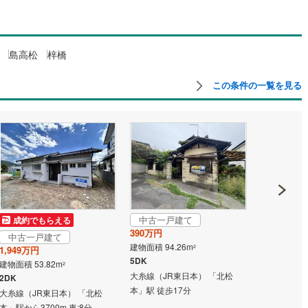
島根
岡山
広島
山口
（JR西日本）
(
4
)
ダイニング15畳以上
香川
愛媛
高知
道北しなの線
(
3
)
えちごトキめき鉄道妙高はねうまラ
保存した条件を見る
島高松
梓橋
イン
(
3
)
佐賀
長崎
熊本
大分
施工・品質・工法関連
この条件の一覧を見る
道
(
34
)
長野電鉄長野線
(
6
)
震、制震構造
設計住宅性能評価付き
上高地線
(
1
)
ハピラインふくい
(
7
)
（
0
）
わ鉄道
(
5
)
あいの風とやま鉄道
(
4
)
この条件で検索する
この条件で検索する
この条件で検索する
この条件で検索する
この条件で検索する
この条件で検索する
市区町村以下を選択
市区町村を選択す
駅を選択する
住宅
（
0
）
大規模（総区画数50戸以上）
（
0
）
本線
(
0
)
富山地鉄立山線
(
0
)
2
)
富山地鉄都心線
(
0
)
中古一戸建て
成約でもらえる
成約でも
富山地鉄富山港線
(
0
)
駅が始発駅
（
0
）
海まで2km以内
（
0
）
390万円
中古一戸建て
中古一戸
建物面積 94.26m
2
1,949万円
3,699万円
石川線
(
4
)
福井鉄道福武線
(
5
)
5DK
建物面積 53.82m
建物面積 128
全体
2
大糸線（JR東日本） 「北松
2DK
3SLDK
鉄道三国芦原線
(
5
)
本」駅 徒歩17分
大糸線（JR東日本） 「北松
大糸線（JR
（
0
）
バリアフリー住宅
（
0
）
本」駅から3700m 車:8分
本」駅 徒歩