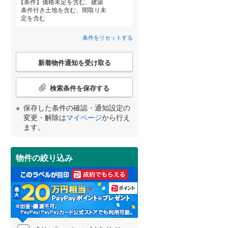
条件
価格未定を含む、建築
条件付き土地を含む、間取り未
定を含む
北越急行ほくほく線
(
0
)
条件をリセットする
こ
宮崎
鹿児島
沖縄
新着物件通知を受け取る
上田電鉄別所線
(
6
)
の
検
住宅性能評価付き
（
0
）
のと鉄道七尾線
(
0
)
索
検索条件を保存する
条
えちごトキめき鉄道日本海ひすいラ
件
保存した条件の確認・通知設定の
する
る
条件をリセットする
条件をリセットする
条件をリセットする
条件をリセットする
条件をリセットする
条件をリセットする
イン
(
3
)
で
変更・解除は
マイページ
から行え
通
ます。
富山地鉄
(
1
)
知
を
黒部峡谷鉄道
(
0
)
受
物件の絞り込み
け
らえる
成約でもらえる
成約でもらえる
北陸鉄道浅野川線
(
5
)
小学校まで1km以内
（
0
）
取
建て
中古一戸建て
中古一戸建て
る
3,769万円
1,949万円
えちぜん鉄道勝山永平寺線
(
2
)
・
.04m
建物面積 117.58m
建物面積 53.82m
2
2
2
条
4SLDK
2DK
件
東日本） 「北松
大糸線（JR東日本） 「北松
大糸線（JR東日本） 「
間取り変更可能
（
0
）
を
20分
本」駅 バス29分 追分下車 バス
本」駅から3700m 車:8分