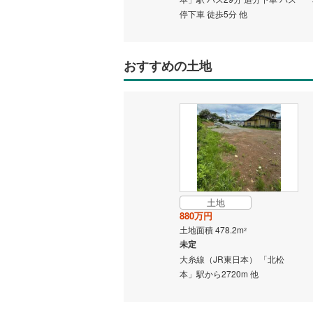
二世帯向
停下車 徒歩5分 他
サービス
おすすめの土地
キッチン
独立型キ
浴室
浴室乾燥
バルコニー、
土地
880万円
ウッドデ
土地面積 478.2m
2
未定
大糸線（JR東日本） 「北松
収納
本」駅から2720m 他
ウォーク
（
0
）