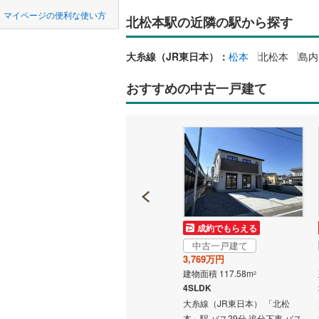
中国
LD
鳥取
北陸新幹線
マイページの便利な使い方
北松本駅の近隣の駅から探す
リビング
四国
徳島
私鉄・その他
しなの鉄
（
0
）
大糸線（JR東日本）：
松本
北松本
島内
九州・沖縄
福岡
構造・規模・
おすすめの中古一戸建て
しなの鉄
耐震、免
松本電鉄
（
0
）
IRいしか
0
0
0
0
0
0
該当物件
該当物件
該当物件
該当物件
該当物件
該当物件
件
件
件
件
件
件
長期優良
富山地鉄
富山地鉄
(
立地
成約でもらえる
成約でもらえる
万葉線
(
0
)
最寄りの
中古一戸建て
中古一戸建て
3,699万円
3,769万円
北陸鉄道
建物面積 128.04m
建物面積 117.58m
間取り、居室
2
2
「北松
3SLDK
4SLDK
えちぜん
大糸線（JR東日本） 「北松
大糸線（JR東日本） 「北松
吹き抜け
本」駅 徒歩20分
本」駅 バス29分 追分下車 バス