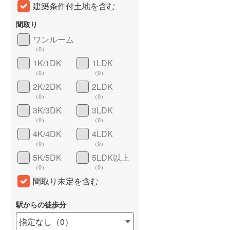
建築条件付土地を含む
間取り
ワンルーム
（
0
）
1K/1DK
1LDK
（
0
）
（
0
）
2K/2DK
2LDK
（
0
）
（
0
）
3K/3DK
3LDK
詳しく見る
（
0
）
（
0
）
4K/4DK
4LDK
（
0
）
（
0
）
5K/5DK
5LDK以上
（
0
）
（
0
）
間取り未定を含む
駅からの徒歩分
指定なし
（
0
）