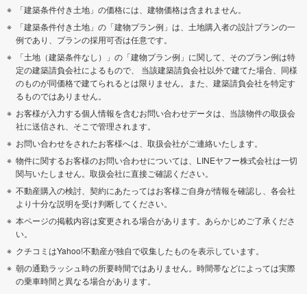
「建築条件付き土地」の価格には、建物価格は含まれません。
「建築条件付き土地」の「建物プラン例」は、土地購入者の設計プランの一
例であり、プランの採用可否は任意です。
「土地（建築条件なし）」の「建物プラン例」に関して、そのプラン例は特
定の建築請負会社によるもので、 当該建築請負会社以外で建てた場合、同様
のものが同価格で建てられるとは限りません。また、建築請負会社を特定す
るものではありません。
お客様が入力する個人情報を含むお問い合わせデータは、当該物件の取扱会
社に送信され、そこで管理されます。
お問い合わせをされたお客様へは、取扱会社がご連絡いたします。
物件に関するお客様のお問い合わせについては、LINEヤフー株式会社は一切
関与いたしません。取扱会社に直接ご確認ください。
不動産購入の検討、契約にあたってはお客様ご自身が情報を確認し、各会社
より十分な説明を受け判断してください。
本ページの掲載内容は変更される場合があります。あらかじめご了承くださ
い。
クチコミはYahoo!不動産が独自で収集したものを表示しています。
朝の通勤ラッシュ時の所要時間ではありません。時間帯などによっては実際
の乗車時間と異なる場合があります。