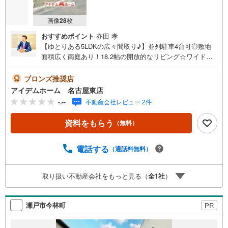
画像
28
枚
おすすめポイント
亦田 孝
【ゆとりある5LDKの広々間取り♪】並列駐車4台可◎敷地
面積広く南庭あり！18.2帖の開放的なリビング☆ワイドバ
ルコニーで洗濯ラクラク♪即日案内可能！お問い合わせお
待ちしております☆＼瀬戸市今林町☆全3棟【3号棟】/当日
ブロンズ推奨店
のご来店・ご見学、大歓迎♪【安心】耐震等級3取得、長期
アイデムホーム 名古屋東店
優良住宅【品質】設計住宅性能評価書、建設住宅性能評価
-.--
不動産会社レビュー 2件
書【充実】駐車4台、WIC、5LDK、ワイドバルコニー■愛知
環状鉄道線「山口」駅 徒歩14分（約1070m）■幡山東小学
資料をもらう
（無料）
校:徒歩19分（約1460m）■幡山中学校 :徒歩22分（約1720
m）＜自己資金0円でも大丈夫！＞*水曜日も営業しており
ます！*今から見たい！聞きたい！にスピード対応！*自己
電話する
（通話料無料）
資金なしでも購入出来ます！*自営業の方・買い替えの方な
ど資金計画でご不安な方もおまかせください！弊社HPにて
取り扱い不動産会社をもっと見る（
全
1
社
）
物件のルームツアーMOVIEを公開中!!写真だけでは伝わら
ない物件の魅力をたっぷりご紹介しております♪さらに店
内には豊富な物件資料や発売予定物件等ございます☆
瀬戸市今林町
PR