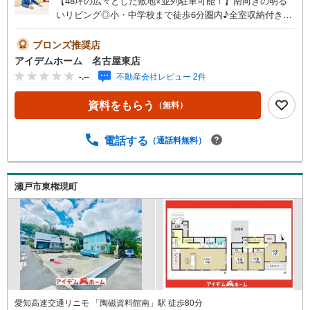
【48坪の広々とした敷地×並列駐車可能！】南向きの明る
いリビング◎小・中学校まで徒歩6分圏内♪全室収納付きで
お部屋すっきり☆即日案内可能！お問い合わせお待ちして
おります☆ ＼瀬戸市萩山台第3☆限定1邸】/当日のご来
ブロンズ推奨店
店・ご見学、大歓迎♪【安心】制振装置設置住宅【品質】
アイデムホーム 名古屋東店
設計住宅性能評価書、建設住宅性能評価書【充実】床下収
-.--
不動産会社レビュー 2件
納、駐車2台、和室、玄関収納■名鉄バス「原山台東」停ま
で徒歩4分（約320m）→名鉄瀬戸線「尾張瀬戸」駅までバ
資料をもらう
（無料）
ス乗車10分■みつば小学校:徒歩5分（約360m）■光陵中学
校 :徒歩6分（約410m）＜自己資金0円でも大丈夫！＞*水
曜日も営業しております！*今から見たい！聞きたい！にス
電話する
（通話料無料）
ピード対応！*自己資金なしでも購入出来ます！*自営業の
方・買い替えの方など資金計画でご不安な方もおまかせく
ださい！弊社HPにて物件のルームツアーMOVIEを公開中!!
瀬戸市東権現町
写真だけでは伝わらない物件の魅力をたっぷりご紹介して
おります♪さらに店内には豊富な物件資料や発売予定物件
等ございます☆
愛知高速交通リニモ 「陶磁資料館南」駅 徒歩80分