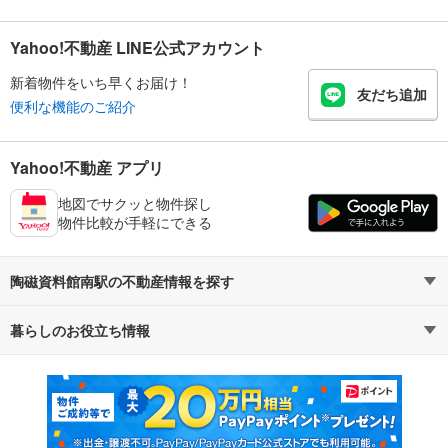
Yahoo!不動産 LINE公式アカウント
新着物件をいち早くお届け！
友だち追加
便利な機能のご紹介
Yahoo!不動産 アプリ
地図でサクッと物件探し
物件比較が手軽にできる
陶磁資料館南駅の不動産情報を探す
暮らしのお役立ち情報
不動産・住宅
賃貸住宅
マンションカタログ
教えて！住まいの先生
新築マンション
中古マンション
新築一戸建て
中古一戸建て