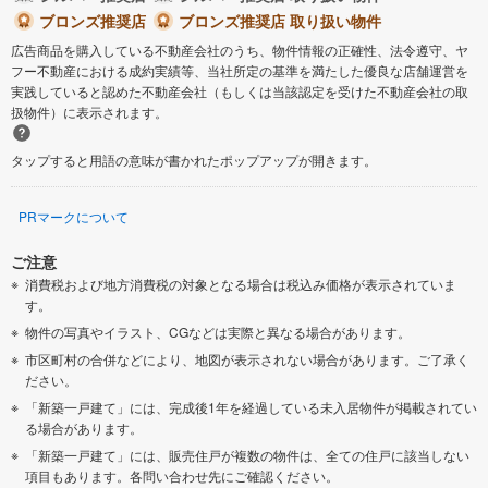
ブロンズ推奨店
ブロンズ推奨店 取り扱い物件
広告商品を購入している不動産会社のうち、物件情報の正確性、法令遵守、ヤ
フー不動産における成約実績等、当社所定の基準を満たした優良な店舗運営を
実践していると認めた不動産会社（もしくは当該認定を受けた不動産会社の取
扱物件）に表示されます。
タップすると用語の意味が書かれたポップアップが開きます。
PRマークについて
ご注意
消費税および地方消費税の対象となる場合は税込み価格が表示されていま
す。
物件の写真やイラスト、CGなどは実際と異なる場合があります。
市区町村の合併などにより、地図が表示されない場合があります。ご了承く
ださい。
「新築一戸建て」には、完成後1年を経過している未入居物件が掲載されてい
る場合があります。
「新築一戸建て」には、販売住戸が複数の物件は、全ての住戸に該当しない
項目もあります。各問い合わせ先にご確認ください。