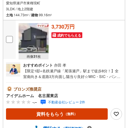
愛知県瀬戸市東権現町
3LDK / 地上2階建
土地
144.73m
/
建物
99.16m
2
2
3,730万円
成約でもらえる
画像
31
枚
おすすめポイント
亦田 孝
【限定1邸×名鉄瀬戸線「尾張瀬戸」駅まで徒歩8分！】全
室南向き＆道路3方向面し陽当り良好☆WIC・SIC・パント
リー・ファミリーCL等収納充実◎即日案内可能！お問い合
わせお待ちしております☆ ＼瀬戸市東権現町☆限定1邸/当
ブロンズ推奨店
日のご来店・ご見学、大歓迎♪【安心】耐震等級3取得【品
アイデムホーム 名古屋東店
質】設計住宅性能評価書、建設住宅性能評価書【充実】浴
-.--
不動産会社レビュー 2件
室換気乾燥機、浄水器、LOW-Eガラス WIC、SI
C、パントリー、ファミリークローク■名鉄瀬戸線「尾張瀬
資料をもらう
（無料）
戸」駅 徒歩8分（約630m）■陶原小学校 :徒歩12分（約89
0m）■水無瀬中学校:徒歩8分（約640m）＜自己資金0円で
も大丈夫！＞*水曜日も営業しております！*今から見た