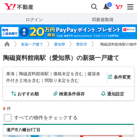
Yahoo!不動産
検索
通知
i
ログイン
ID新規取得
新築一戸建て
愛知県
豊田市
陶磁資料館南駅の物件
陶磁資料館南駅（愛知県）の新築一戸建て
東海｜陶磁資料館南駅｜価格未定を含む｜建築条
条件変更
件付き土地を含む｜間取り未定を含む
おすすめ順
検索条件保存
通知設定
6
件
すべての物件をチェックする
瀬戸市八幡台5丁目