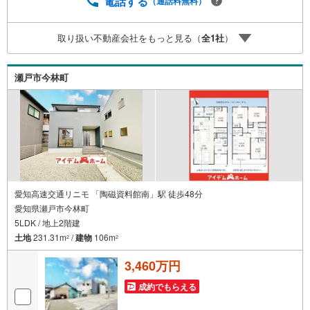
電話する
（通話料無料）
い！聞きたい！にスピード対応！*自己資金なしでも購入出
来ます！*自営業の方・買い替えの方など資金計画でご不安
取り扱い不動産会社をもっと見る（
全
1
社
）
な方もおまかせください！弊社HPにて物件のルームツアー
MOVIEを公開中!!写真だけでは伝わらない物件の魅力をた
っぷりご紹介しております♪
瀬戸市今林町
愛知高速交通リニモ 「陶磁資料館南」駅 徒歩48分
愛知県瀬戸市今林町
5LDK / 地上2階建
土地
231.31m
/
建物
106m
2
2
3,460万円
成約でもらえる