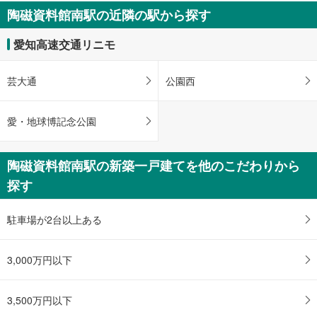
を
陶磁資料館南駅の近隣の駅から探す
受
け
愛知高速交通リニモ
取
る
芸大通
公園西
・
条
件
愛・地球博記念公園
を
マ
イ
陶磁資料館南駅の新築一戸建てを他のこだわりから
ペ
探す
ー
ジ
駐車場が2台以上ある
に
保
存
3,000万円以下
す
る
3,500万円以下