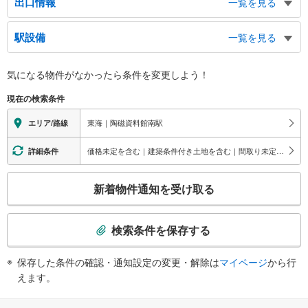
出口情報
一覧を見る
出口
駅設備
一覧を見る
愛知県陶磁美術館、知の拠点あいち、愛知高速交通本社
バリアフリー状況
気になる物件がなかったら
条件を変更しよう！
※段差なしでの移動経路
（○：有り △：要駅員設備 ×：無し）
現在の検索条件
地上⇔改札⇔ホーム：○
エレベータ
東海｜陶磁資料館南駅
エリア/路線
・ホーム⇔改札
・地上出口
価格未定を含む｜建築条件付き土地を含む｜間取り未定を含む
詳細条件
トイレ
こ
《多機能トイレ》
新着物件通知を受け取る
・改札内
の
その他
検
索
・点字案内（発券機・運賃表）
検索条件を保存する
条
件
保存した条件の確認・通知設定の変更・解除は
マイページ
から行
で
えます。
通
知