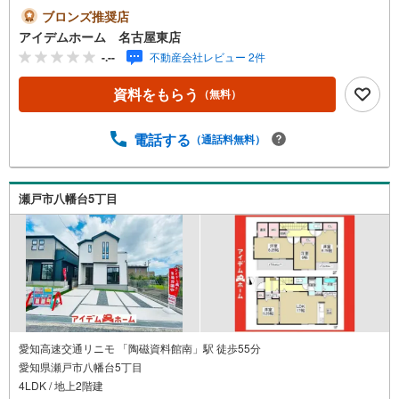
す☆＼瀬戸市八幡台4期☆全2棟【1号棟】/当日のご来店・
ブロンズ推奨店
ご見学、大歓迎♪【安心】耐震等級3取得【品質】設計住宅
アイデムホーム 名古屋東店
性能評価書、建設住宅性能評価書【充実】浴室換気乾燥
-.--
不動産会社レビュー 2件
機、浄水器、LOW-Eガラス、WIC、SIC、ワイドバルコニ
ー■愛知環状鉄道「山口」駅 徒歩15分（約1160m）■みつば
資料をもらう
（無料）
小学校:徒歩4分（約280m）■光陵中学校 :徒歩3分（約200
m）＜自己資金0円でも大丈夫！＞*水曜日も営業しており
ます！*今から見たい！聞きたい！にスピード対応！*自己
電話する
（通話料無料）
資金なしでも購入出来ます！*自営業の方・買い替えの方な
ど資金計画でご不安な方もおまかせください！弊社HPにて
物件のルームツアーMOVIEを公開中!!写真だけでは伝わら
瀬戸市八幡台5丁目
ない物件の魅力をたっぷりご紹介しております♪さらに店
内には豊富な物件資料や発売予定物件等ございます☆
愛知高速交通リニモ 「陶磁資料館南」駅 徒歩55分
愛知県瀬戸市八幡台5丁目
4LDK / 地上2階建