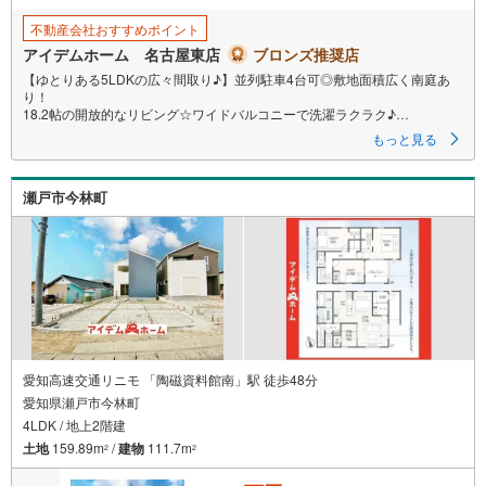
不動産会社おすすめポイント
アイデムホーム 名古屋東店
ブロンズ推奨店
【ゆとりある5LDKの広々間取り♪】並列駐車4台可◎敷地面積広く南庭あ
り！
18.2帖の開放的なリビング☆ワイドバルコニーで洗濯ラクラク♪
即日案内可能！お問い合わせお待ちしております☆
もっと見る
＼瀬戸市今林町☆全3棟【3号棟】/
瀬戸市今林町
当日のご来店・ご見学、大歓迎♪
【安心】耐震等級3取得、長期優良住宅
【品質】設計住宅性能評価書、建設住宅性能評価書
【充実】駐車4台、WIC、5LDK、ワイドバルコニー
■愛知環状鉄道線「山口」駅 徒歩14分（約1070m）
■幡山東小学校:徒歩19分（約1460m）
■幡山中学校 :徒歩22分（約1720m）
＜自己資金0円でも大丈夫！＞
愛知高速交通リニモ 「陶磁資料館南」駅 徒歩48分
愛知県瀬戸市今林町
*水曜日も営業しております！
4LDK / 地上2階建
*今から見たい！聞きたい！にスピード対応！
*自己資金なしでも購入出来ます！
土地
159.89m
/
建物
111.7m
2
2
*自営業の方・買い替えの方など資金計画でご不安な方もおまかせくださ
い！