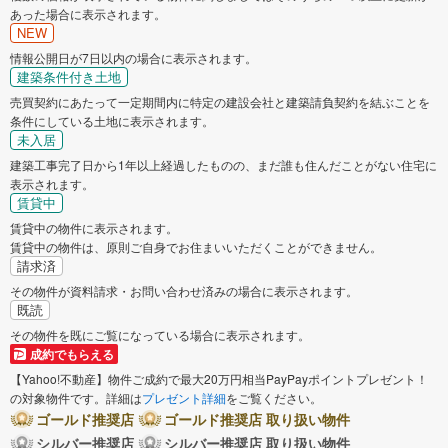
あった場合に表示されます。
NEW
情報公開日が7日以内の場合に表示されます。
建築条件付き土地
売買契約にあたって一定期間内に特定の建設会社と建築請負契約を結ぶことを
条件にしている土地に表示されます。
未入居
建築工事完了日から1年以上経過したものの、まだ誰も住んだことがない住宅に
表示されます。
賃貸中
賃貸中の物件に表示されます。
賃貸中の物件は、原則ご自身でお住まいいただくことができません。
請求済
その物件が資料請求・お問い合わせ済みの場合に表示されます。
既読
その物件を既にご覧になっている場合に表示されます。
成約でもらえる
【Yahoo!不動産】物件ご成約で最大20万円相当PayPayポイントプレゼント！
の対象物件です。詳細は
プレゼント詳細
をご覧ください。
ゴールド推奨店
ゴールド推奨店 取り扱い物件
シルバー推奨店
シルバー推奨店 取り扱い物件