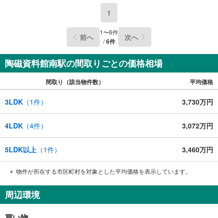
な物件資料や発売予定物件等ございます☆
1
1
〜
6
件
前へ
次へ
/
6
件
陶磁資料館南駅の間取りごとの価格相場
間取り（該当物件数）
平均価格
3LDK
（
1
件）
3,730万円
4LDK
（
4
件）
3,072万円
5LDK以上
（
1
件）
3,460万円
物件が所在する市区町村を対象とした平均価格を表示しています。
周辺環境
買い物