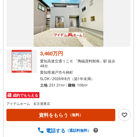
3,460万円
愛知高速交通リニモ 「陶磁資料館南」駅 徒歩
48分
愛知県瀬戸市今林町
5LDK / 2026年8月（築1年未満）
土地
231.31m
/
建物
106m
2
2
成約でもらえる
アイデムホーム 名古屋東店
資料をもらう
（無料）
電話する
（通話料無料）