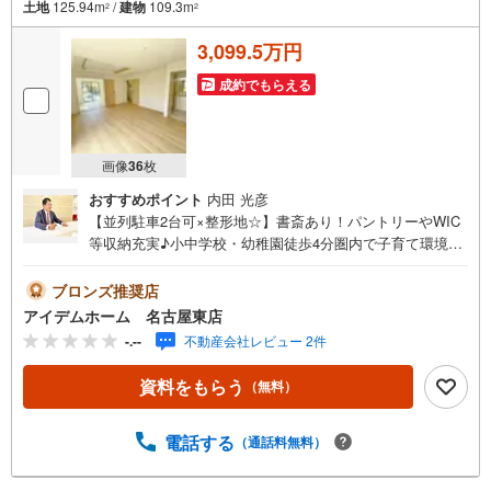
土地
125.94m
/
建物
109.3m
2
2
3,099.5万円
成約でもらえる
画像
36
枚
おすすめポイント
内田 光彦
【並列駐車2台可×整形地☆】書斎あり！パントリーやWIC
等収納充実♪小中学校・幼稚園徒歩4分圏内で子育て環境良
好♪即日案内可能！お問い合わせお待ちしております☆＼
瀬戸市八幡台4期☆全2棟【2号棟】/当日のご来店・ご見
ブロンズ推奨店
学、大歓迎♪【安心】耐震等級3取得【品質】設計住宅性能
アイデムホーム 名古屋東店
評価書、建設住宅性能評価書【充実】浴室換気乾燥機、浄
-.--
不動産会社レビュー 2件
水器、LOW-Eガラス、WIC、パントリー、SIC、書斎■愛知
環状鉄道「山口」駅 徒歩15分（約1160m）■みつば小学校:
資料をもらう
（無料）
徒歩4分（約280m）■光陵中学校 :徒歩3分（約200m）＜
自己資金0円でも大丈夫！＞*水曜日も営業しております！*
今から見たい！聞きたい！にスピード対応！*自己資金なし
電話する
（通話料無料）
でも購入出来ます！*自営業の方・買い替えの方など資金計
画でご不安な方もおまかせください！弊社HPにて物件のル