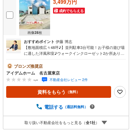
3,499万円
弊社HPにて物件のルームツアーMOVIEを公開中!!
成約でもらえる
写真だけでは伝わらない物件の魅力をたっぷりご紹介しております♪
さらに店内には豊富な物件資料や発売予定物件等ございます☆
画像
28
枚
おすすめポイント
伊藤 博志
【敷地面積広々48坪♪】並列駐車3台可能！お子様の遊び場
に適した洋風和室♪ウォークインクローゼット2か所あり♪2
部屋に面したバルコニー☆即日案内可能！お問い合わせお
待ちしております☆＼瀬戸市今林町☆全3棟【2号棟】/当日
ブロンズ推奨店
のご来店・ご見学、大歓迎♪【安心】耐震等級3取得、長期
アイデムホーム 名古屋東店
優良住宅【品質】設計住宅性能評価書、建設住宅性能評価
-.--
不動産会社レビュー 2件
書【充実】駐車3台、WIC、4LDK、洋風和室■愛知環状鉄道
線「山口」駅 徒歩14分（約1070m）■幡山東小学校:徒歩19
資料をもらう
（無料）
分（約1460m）■幡山中学校 :徒歩22分（約1720m）＜自
己資金0円でも大丈夫！＞*水曜日も営業しております！*今
から見たい！聞きたい！にスピード対応！*自己資金なしで
電話する
（通話料無料）
も購入出来ます！*自営業の方・買い替えの方など資金計画
でご不安な方もおまかせください！弊社HPにて物件のルー
取り扱い不動産会社をもっと見る（
全
1
社
）
ムツアーMOVIEを公開中!!写真だけでは伝わらない物件の
魅力をたっぷりご紹介しております♪さらに店内には豊富