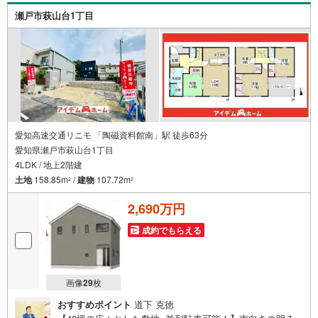
ームツアーMOVIEを公開中!!写真だけでは伝わらない物件
瀬戸市萩山台1丁目
の魅力をたっぷりご紹介しております♪さらに店内には豊
富な物件資料や発売予定物件等ございます☆
愛知高速交通リニモ 「陶磁資料館南」駅 徒歩63分
愛知県瀬戸市萩山台1丁目
4LDK / 地上2階建
土地
158.85m
/
建物
107.72m
2
2
2,690万円
成約でもらえる
画像
29
枚
おすすめポイント
道下 克徳