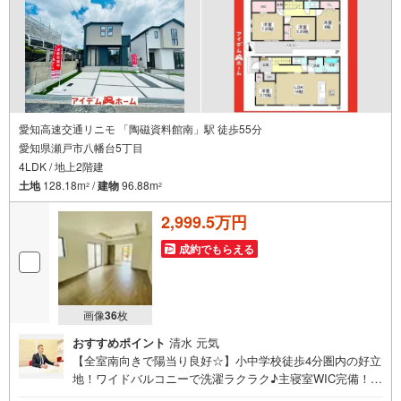
愛知高速交通リニモ 「陶磁資料館南」駅 徒歩55分
愛知県瀬戸市八幡台5丁目
4LDK / 地上2階建
土地
128.18m
/
建物
96.88m
2
2
2,999.5万円
成約でもらえる
画像
36
枚
おすすめポイント
清水 元気
【全室南向きで陽当り良好☆】小中学校徒歩4分圏内の好立
地！ワイドバルコニーで洗濯ラクラク♪主寝室WIC完備！並
列駐車可◎即日案内可能！お問い合わせお待ちしておりま