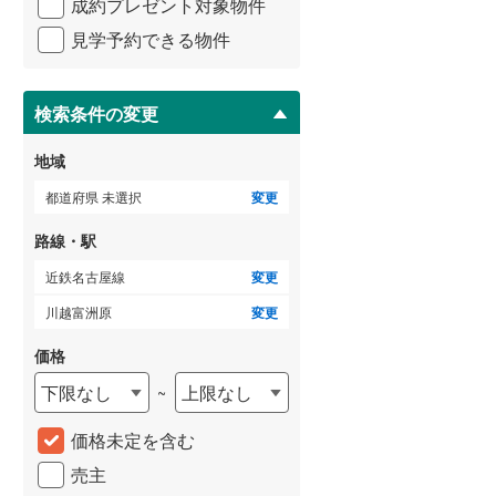
成約プレゼント対象物件
マ
3階建て以上
（
0
）
イ
三岐鉄道三岐線
(
6
)
見学予約できる物件
ペ
ー
近鉄志摩線
(
5
)
ジ
に
検索条件の変更
近鉄鈴鹿線
(
3
)
保
存
地域
す
る
都道府県 未選択
変更
路線・駅
近鉄名古屋線
変更
川越富洲原
変更
価格
下限なし
上限なし
~
価格未定を含む
売主