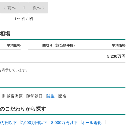
前へ
1
次へ
契約、入居関連など
1
〜
1
件 /
1
件
能
（
1
）
相場
応
平均価格
間取り（該当物件数）
平均価格
ン内見(相談)可
（
0
）
IT重説可
（
0
）
5,230万円
ン対応とは？
を表示しています。
川越富洲原
伊勢朝日
益生
桑名
のこだわりから探す
00万円以下
7,000万円以下
8,000万円以下
オール電化