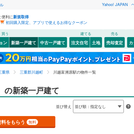
Yahoo! JAPAN
ル
と便利に
新規取得
初回購入限定、アプリで使えるお得なクーポン
検索条件を保存しました
買う
建てる
売る
（JR東日本）
(
0
)
伊東線
(
0
)
ョン
新築一戸建て
中古一戸建て
注文住宅
土地
売却査定
カ
この検索条件の新着物件通知は、
マイページ
から設定できます。
158
)
身延線
(
55
)
0
）
オール電化
（
1
）
岩手
宮城
秋田
山形
JR東海）
(
697
)
武豊線
(
150
)
南が丘
)
(
0
)
(
0
)
(
0
)
(
0
)
(
1
)
台以上
（
0
）
ビルトインガレージ
（
0
）
(
0
)
東海、川越富洲原駅、価格未定を含む、建築条件付き土
神奈川
埼玉
千葉
茨城
)
関西本線（JR東海）
(
247
)
三重県
三重郡川越町
川越富洲原駅の物件一覧
タ付インターホン
防犯カメラ
（
0
）
地を含む、間取り未定を含む
参宮線
(
0
)
長野
富山
石川
福井
）の新築一戸建て
長太ノ浦
)
(
1
)
(
0
)
(
0
)
(
0
)
(
0
)
東海道新幹線
(
552
)
建ち方、日当たり
(
0
)
閉じる
閉じる
お気に入りリストを見る
お気に入りリストを見る
閉じる
閉じる
岐阜
静岡
三重
検索条件を保存する
並び替え
以上
（
1
）
角地
（
0
）
営地下鉄東山線
(
459
)
名古屋市営地下鉄名城線
(
360
)
マイページ
兵庫
京都
滋賀
奈良
1
）
営地下鉄桜通線
(
399
)
名古屋市営地下鉄上飯田線
(
64
)
資料をもらう
無料
浦
(
3
)
(
1
)
(
0
)
(
2
)
(
0
)
(
0
)
)