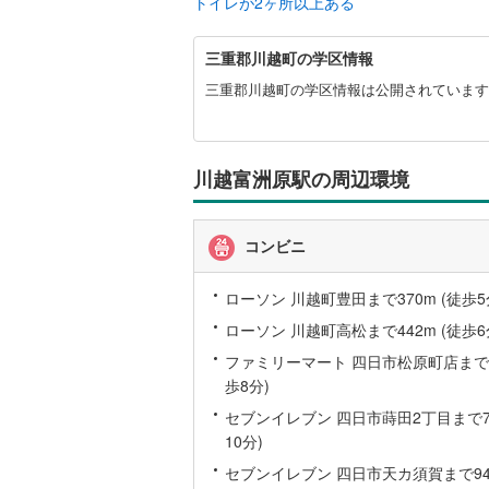
トイレが2ヶ所以上ある
三
三重郡川越町の学区情報
重
郡
三重郡川越町の学区情報は公開されています
川
越
町
に
川越富洲原駅の周辺環境
関
す
る
コンビニ
情
報
ローソン 川越町豊田まで370m (徒歩5
ローソン 川越町高松まで442m (徒歩6
ファミリーマート 四日市松原町店まで59
歩8分)
セブンイレブン 四日市蒔田2丁目まで73
10分)
セブンイレブン 四日市天カ須賀まで943