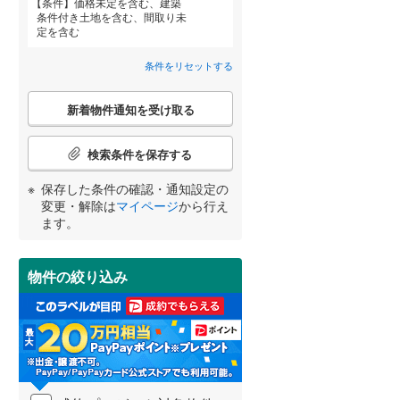
条件
価格未定を含む、建築
天竜浜名湖鉄道
(
92
)
条件付き土地を含む、間取り未
定を含む
伊勢鉄道
(
9
)
条件をリセットする
岳南鉄道線
(
10
)
こ
宮崎
鹿児島
沖縄
新着物件通知を受け取る
の
大井川鐵道井川線
(
0
)
検
住宅性能評価付き
（
0
）
索
検索条件を保存する
豊橋鉄道渥美線
(
228
)
条
件
保存した条件の確認・通知設定の
する
る
条件をリセットする
条件をリセットする
条件をリセットする
条件をリセットする
条件をリセットする
条件をリセットする
名鉄豊川線
(
80
)
で
変更・解除は
マイページ
から行え
通
ます。
名鉄蒲郡線
(
85
)
知
を
名鉄築港線
(
10
)
受
物件の絞り込み
け
名鉄津島線
(
121
)
小学校まで1km以内
（
0
）
取
る
名鉄犬山線
(
444
)
・
条
名鉄小牧線
(
457
)
件
間取り変更可能
（
0
）
を
樽見鉄道
(
21
)