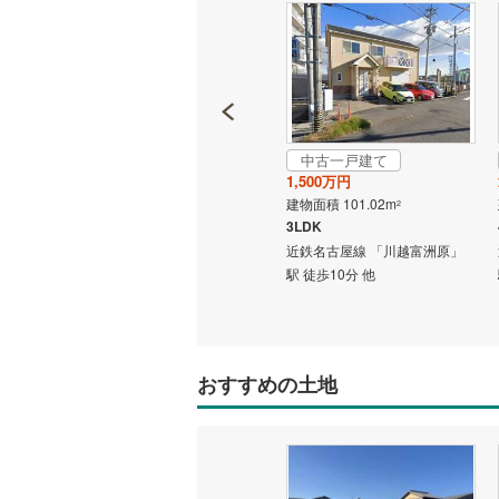
中古一戸建て
中古一戸建て
1,798万円
1,500万円
建物面積 95.37m
建物面積 101.02m
2
2
4LDK
3LDK
近鉄名古屋線 「川越富洲原」
近鉄名古屋線 「川越富洲原」
駅 徒歩12分 他
駅 徒歩10分 他
富洲原」
おすすめの土地