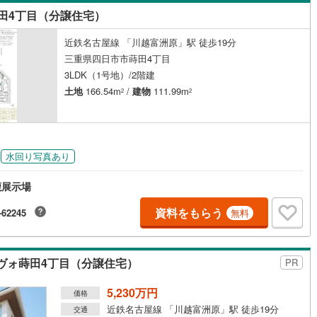
島根
岡山
広島
山口
2
)
伊豆箱根鉄道駿豆線
(
79
)
田4丁目（分譲住宅）
ダイニング15畳以上
鉄道
(
582
)
長良川鉄道
(
50
)
香川
愛媛
高知
近鉄名古屋線 「川越富洲原」駅 徒歩19分
6
)
(
11
)
(
15
)
(
18
)
(
12
)
(
17
)
保存した条件を見る
三重県四日市市蒔田4丁目
事業城北線
(
369
)
名古屋臨海高速鉄道あおなみ線
(
136
)
3LDK（1号地）/2階建
佐賀
長崎
熊本
大分
施工・品質・工法関連
土地
166.54m
/
建物
111.99m
2
2
静岡清水線
(
147
)
大井川鐵道大井川本線
(
16
)
震、制震構造
設計住宅性能評価付き
309
)
豊橋鉄道東田本線
(
163
)
（
0
）
この条件で検索する
この条件で検索する
この条件で検索する
この条件で検索する
この条件で検索する
この条件で検索する
市区町村以下を選択
市区町村を選択す
駅を選択する
交通リニモ
(
188
)
名鉄名古屋本線
(
1,024
)
水回り写真あり
住宅
（
1
）
大規模（総区画数50戸以上）
（
0
）
線
(
220
)
名鉄三河線
(
587
)
鹿展示場
線
(
165
)
名鉄常滑線
(
185
)
資料をもらう
-62245
無料
線
(
129
)
名鉄知多新線
(
12
)
駅が始発駅
（
0
）
海まで2km以内
（
0
）
線
(
236
)
名鉄竹鼻線
(
46
)
ヴォ蒔田4丁目（分譲住宅）
PR
全体
原線
(
72
)
名鉄広見線
(
71
)
5,230万円
価格
（
1
）
バリアフリー住宅
（
0
）
近鉄名古屋線 「川越富洲原」駅 徒歩19分
線
(
468
)
名鉄空港線
(
9
)
交通