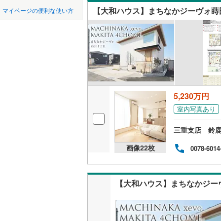
中国
LD
鳥取
私鉄・その他
伊豆急行
(
【大和ハウス】まちなかジーヴォ蒔
マイページの便利な使い方
リビング
愛知環状
四国
徳島
(
47
)
(
43
)
(
12
（
0
）
東海交通
九州・沖縄
福岡
構造・規模・
静岡鉄道
耐震、免
遠州鉄道
(
（
1
）
5,230万円
0
0
0
0
0
0
愛知高速
該当物件
該当物件
該当物件
該当物件
該当物件
該当物件
件
件
件
件
件
件
室内写真あり
長期優良
名鉄西尾
三重支店 鈴
名鉄豊田
立地
画像
22
枚
0078-6014
名鉄河和
最寄りの
名鉄尾西
【大和ハウス】まちなかジー
間取り、居室
名鉄各務
吹き抜け
名鉄瀬戸