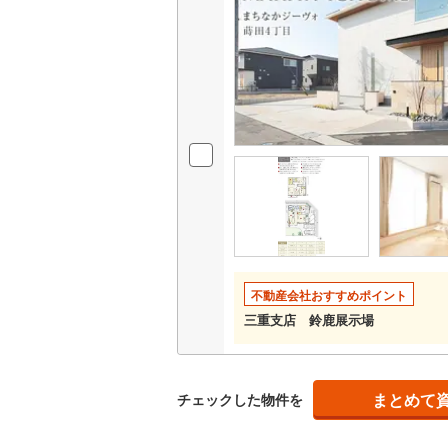
二世帯向
明知鉄道
(
サービス
三岐鉄道
近鉄名古
キッチン
近鉄大阪
独立型キ
浴室
浴室乾燥
バルコニー、
不動産会社おすすめポイント
三重支店 鈴鹿展示場
ウッドデ
収納
まとめて
チェックした物件を
ウォーク
（
0
）