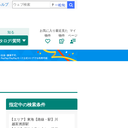
ヘルプ
一松旬
検索
お気に入り
最近見た
マイ
知る
物件
物件
ページ
東海道本線（JR東海）
(
1,656
)
タログ/質問
飯田線
(
221
)
トイレ２か所
（
1
）
福島
高山本線（JR東海）
(
103
)
(
0
)
(
0
)
(
0
)
太陽光発電システム
（
1
）
栃木
群馬
山梨
紀勢本線（JR東海）
(
7
)
関西本線（JR西日本）
(
3
)
(
0
)
(
0
)
(
3
)
指定中の検索条件
南道路
（
0
）
名古屋市営地下鉄鶴舞線
(
278
)
和歌山
名古屋市営地下鉄名港線
(
61
)
(
7
)
(
11
)
(
39
)
エリア
東海【路線・駅】川
越富洲原駅