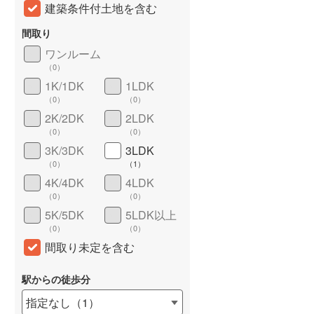
建築条件付土地を含む
間取り
ワンルーム
（
0
）
1K/1DK
1LDK
（
0
）
（
0
）
2K/2DK
2LDK
（
0
）
（
0
）
3K/3DK
3LDK
詳しく見る
（
0
）
（
1
）
4K/4DK
4LDK
（
0
）
（
0
）
5K/5DK
5LDK以上
（
0
）
（
0
）
間取り未定を含む
駅からの徒歩分
指定なし
（
1
）