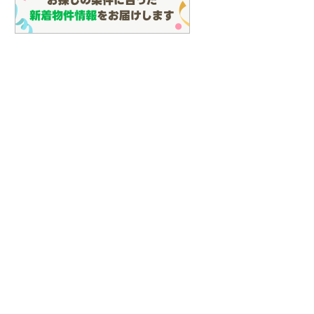
建て
中古一戸建て
成約でもらえる
1,798万円
中古一戸建て
14m
建物面積 95.37m
2
2
3,590万円
4LDK
建物面積 134.14m
2
 「川越富洲原」
近鉄名古屋線 「川越富洲
4LDK
 他
駅 徒歩12分 他
近鉄名古屋線 「川越富洲原」
駅 徒歩23分 他