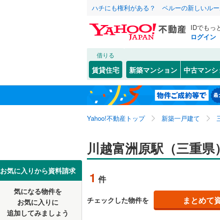
ハチにも権利がある？ ペルーの新しいルー
IDでもっ
ログイン
借りる
北海道
JR
北海道
東海道本線
こだわり条件
設備
賃貸住宅
新築マンション
中古マンシ
御殿場線
(
床暖房
（
東北
青森
中央本線（
(
0
)
(
1
)
(
0
駐車場2
関東
東京
太多線
(
73
Yahoo!不動産トップ
新築一戸建て
ＴＶモニ
（
0
）
名松線
(
4
)
信越・北陸
新潟
川越富洲原駅（三重県
鼓ケ浦
(
2
)
(
1
草津線
(
0
)
配置、向き、
(
1
)
東海
愛知
お気に入りから資料請求
1
件
前道6m
地下鉄
名古屋市
気になる物件を
近畿
大阪
平坦地
（
名古屋市
まとめて
チェックした物件を
霞ケ
お気に入りに
(
2
)
(
1
)
(
5
追加してみましょう