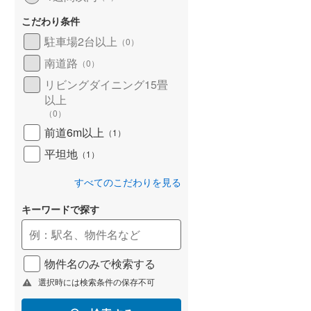
こだわり条件
駐車場2台以上
（
0
）
南道路
（
0
）
リビングダイニング15畳
以上
（
0
）
前道6m以上
（
1
）
平坦地
（
1
）
すべてのこだわりを見る
キーワードで探す
物件名のみで検索する
選択時には検索条件の保存不可