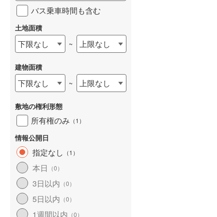
バス乗車時間も含む
土地面積
下限なし
上限なし
~
建物面積
下限なし
上限なし
~
敷地の権利形態
所有権のみ
（
1
）
情報公開日
指定なし
（
1
）
本日
（
0
）
3日以内
（
0
）
5日以内
（
0
）
1週間以内
（
0
）