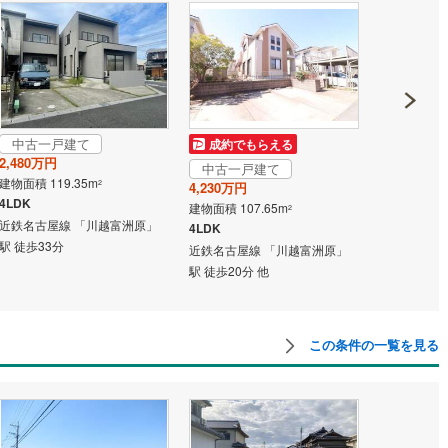
中古一戸建て
中古一戸
成約でもらえる
2,480万円
1,499万円
中古一戸建て
建物面積 119.35m
建物面積 99.
2
4,230万円
4LDK
2LDK
建物面積 107.65m
2
近鉄名古屋線 「川越富洲原」
近鉄名古屋線
4LDK
駅 徒歩33分
駅 徒歩32分
近鉄名古屋線 「川越富洲原」
駅 徒歩20分 他
この条件の一覧を見る