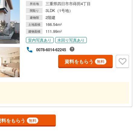
三重県四日市市蒔田4丁目
所在地
け
（
0
）
平屋・1階建て
（
0
）
10
)
養老鉄道養老線
(
22
)
3LDK（1号地）
間取り
ルーム（納戸）
（
0
）
2階建
建物階
北勢線
(
5
)
四日市あすなろう鉄道
(
5
)
166.54m
土地面積
2
屋線
(
299
)
近鉄湯の山線
(
10
)
111.99m
建物面積
2
室内写真あり
水回り写真あり
線
(
1
)
伊賀鉄道伊賀線
(
2
)
ッチン
（
0
）
対面キッチン
（
0
）
0078-6014-62245
資料をもらう
無料
機あり
（
1
）
庭
ッキあり
（
0
）
資料をもらう
無料
インクローゼット
床下収納
（
1
）