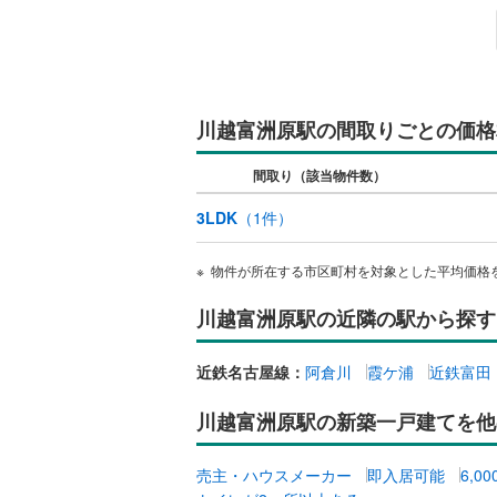
販売、価格、
即入居可
川越富洲原駅の間取りごとの価格
オンライン対
間取り（該当物件数）
オンライ
3LDK
（
1
件）
オンライ
物件が所在する市区町村を対象とした平均価格
川越富洲原駅の近隣の駅から探す
近鉄名古屋線：
阿倉川
霞ケ浦
近鉄富田
川越富洲原駅の新築一戸建てを他
売主・ハウスメーカー
即入居可能
6,0