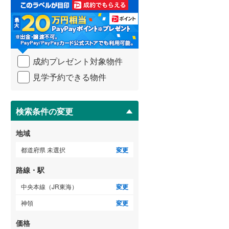
取
3階建て以上
（
0
）
る
武蔵野線
(
92
)
・
条
横須賀線
(
1
)
件
を
青梅線
(
41
)
成約プレゼント対象物件
マ
イ
小海線
(
4
)
見学予約できる物件
ペ
ー
京浜東北線
(
22
)
ジ
に
検索条件の変更
総武線
(
9
)
保
存
御殿場線
(
25
)
地域
す
る
中央本線（JR東海）
(
44
)
都道府県 未選択
変更
太多線
(
46
)
路線・駅
名松線
(
0
)
中央本線（JR東海）
変更
神領
変更
東海道本線（JR西日本）
(
42
)
価格
小浜線
(
0
)