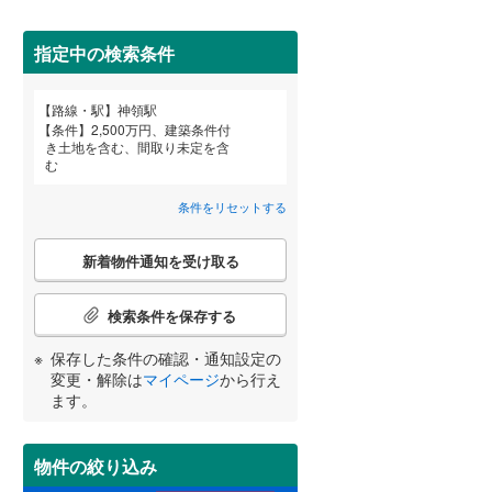
田沢湖線
(
0
)
指定中の検索条件
八戸線
(
1
)
磐越西線
(
8
)
路線・駅
神領駅
宮崎
鹿児島
沖縄
条件
2,500万円、建築条件付
陸羽西線
(
0
)
き土地を含む、間取り未定を含
む
住宅性能評価付き
（
0
）
左沢線
(
5
)
条件をリセットする
津軽線
(
1
)
する
る
条件をリセットする
条件をリセットする
条件をリセットする
条件をリセットする
条件をリセットする
条件をリセットする
こ
信越本線
(
18
)
新着物件通知を受け取る
の
検
弥彦線
(
0
)
索
検索条件を保存する
条
総武本線
(
37
)
件
保存した条件の確認・通知設定の
小学校まで1km以内
（
2
）
で
変更・解除は
マイページ
から行え
通
ます。
京葉線
(
1
)
知
を
久留里線
(
19
)
受
物件の絞り込み
間取り変更可能
（
0
）
け
山手線
(
0
)