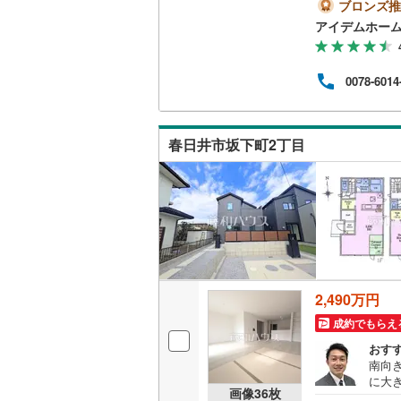
歩3分
ブロンズ推
二世帯向
当日
アイデムホー
南武線
(
9
)
い！
サービス
売状
横浜線
(
18
せた
0078-6014
や条
キッチン
相模線
(
10
方・
い、
五日市線
(
独立型キ
談下
春日井市坂下町2丁目
篠ノ井線
(
浴室
常磐線（
浴室乾燥
伊東線
(
0
)
バルコニー、
身延線
(
36
ウッドデ
武豊線
(
9
)
2,490万円
成約でもらえ
関西本線（
収納
おす
参宮線
(
0
)
南向
ウォーク
に大
画像
36
枚
大糸線（J
（
2
）
計い