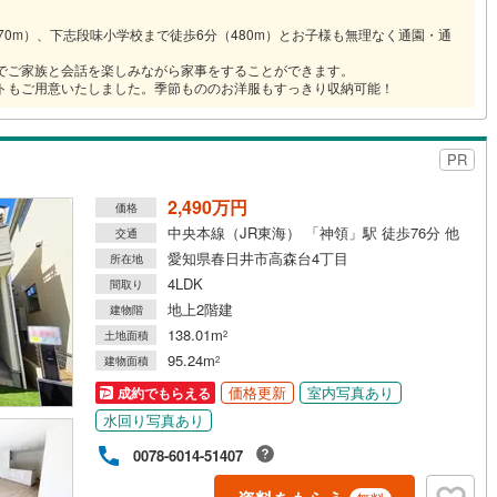
70m）、下志段味小学校まで徒歩6分（480m）とお子様も無理なく通園・通
営地下鉄東山線
(
1
)
名古屋市営地下鉄名城線
(
0
)
のでご家族と会話を楽しみながら家事をすることができます。
営地下鉄桜通線
(
1
)
名古屋市営地下鉄上飯田線
(
0
)
トもご用意いたしました。季節もののお洋服もすっきり収納可能！
地下鉄烏丸線
(
8
)
京都市営地下鉄東西線
(
12
)
tro今里筋線
(
4
)
OsakaMetro御堂筋線
(
0
)
PR
tro四つ橋線
(
1
)
OsakaMetro中央線
(
3
)
2,490万円
価格
中央本線（JR東海） 「神領」駅 徒歩76分 他
交通
tro堺筋線
(
0
)
神戸市営地下鉄西神・山手線
(
6
)
愛知県春日井市高森台4丁目
所在地
下鉄空港線
(
1
)
福岡市地下鉄箱崎線
(
0
)
4LDK
間取り
地上2階建
建物階
138.01m
土地面積
2
0
)
函館市電
(
0
)
95.24m
建物面積
2
りび鉄道
(
0
)
わたらせ渓谷鐵道
(
1
)
価格更新
室内写真あり
成約でもらえる
水回り写真あり
行
(
39
)
会津鉄道
(
0
)
0078-6014-51407
縦貫鉄道
(
0
)
しなの鉄道北しなの線
(
0
)