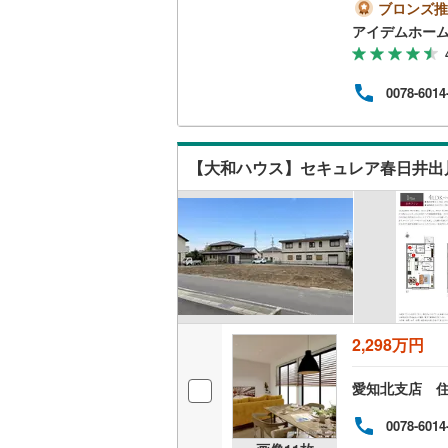
宅認定
ブロンズ推
桜井線
(
17
m）・
アイデムホー
ット
供・
阪和線
(
7
)
ンに
0078-6014
させ
おおさか
ト、
ど他
内子線
(
0
)
【大和ハウス】セキュレア春日井出
鳴門線
(
0
)
土讃線
(
32
鹿児島本
三角線
(
66
長崎本線
(
2,298万円
佐世保線
(
愛知北支店 
豊肥本線
(
0078-6014
日南線
(
11