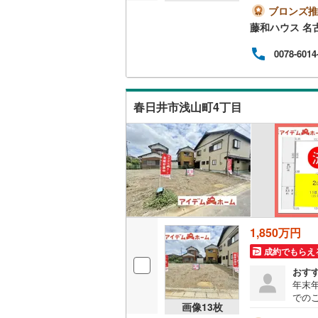
ブロンズ推
越美北線
(
藤和ハウス 名
販売、価格、
氷見線
(
0
)
0078-6014
即入居可
紀勢本線（
オンライン対
桜島線
(
4
)
春日井市浅山町4丁目
オンライ
加古川線
(
赤穂線
(
16
オンライ
宇野線
(
13
福塩線
(
10
岩徳線
(
5
)
1,850万円
成約でもらえ
小野田線
(
おす
舞鶴線
(
0
)
年末
での
画像
13
枚
木次線
(
0
)
通学