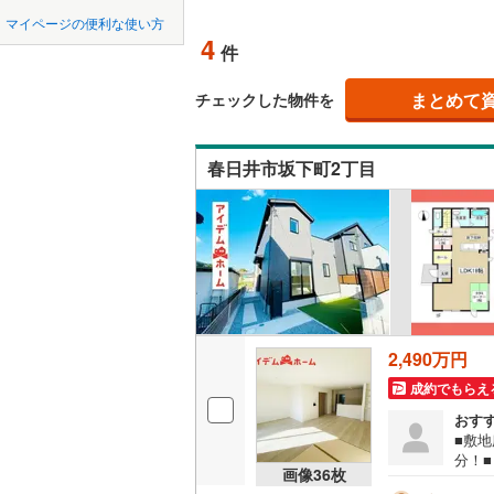
中国
LD
鳥取
北上線
(
0
)
マイページの便利な使い方
(
0
)
(
0
)
(
0
4
リビング
件
山田線
(
0
)
四国
徳島
（
0
）
大湊線
(
0
)
まとめて
チェックした物件を
九州・沖縄
福岡
構造・規模・
只見線
(
0
)
春日井市坂下町2丁目
耐震、免
奥羽本線
(
（
2
）
男鹿線
(
0
)
0
0
0
0
0
0
該当物件
該当物件
該当物件
該当物件
該当物件
該当物件
件
件
件
件
件
件
長期優良
羽越本線
(
飯山線
(
0
)
立地
湘南新宿
2,490万円
(
179
)
最寄りの
成約でもらえ
外房線
(
34
おす
間取り、居室
■敷
成田線
(
29
分！■
吹き抜け
画像
36
枚
分（7
東金線
(
11