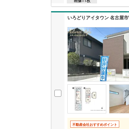
画像
11
枚
後藤寺線
(
東北新幹
いろどりアイタウン 名古屋市
秋田新幹
山陽新幹
西九州新
地下鉄
札幌市営
仙台市地
東京メト
東京メト
東京メト
都営浅草
不動産会社おすすめポイント
都営大江