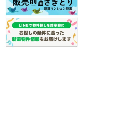
しなの鉄道
(
9
)
津軽鉄道
(
0
)
三陸鉄道リアス線
(
9
)
仙台空港アクセス線
(
18
)
松本電鉄上高地線
(
0
)
関東鉄道常総線
(
40
)
銚子電気鉄道
(
11
)
上信電鉄上信線
(
18
)
埼玉新都市交通伊奈線
(
25
)
京成成田高速鉄道アクセス線
(
0
)
京成千葉線
(
6
)
京成松戸線
(
15
)