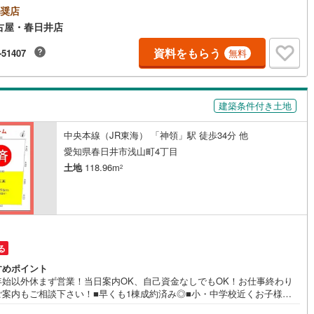
奨店
1
)
七尾線
(
0
)
古屋・春日井店
契約、入居関連など
高山本線（JR西日本）
(
0
)
資料をもらう
-51407
無料
能
（
1
）
JR西日本）
(
1
)
湖西線
(
7
)
応
福知山線
(
19
)
建築条件付き土地
ン内見(相談)可
（
3
）
IT重説可
（
0
）
21
)
播但線
(
22
)
中央本線（JR東海） 「神領」駅 徒歩34分 他
)
津山線
(
3
)
愛知県春日井市浅山町4丁目
ン対応とは？
土地
118.96m
2
)
伯備線
(
18
)
)
呉線
(
30
)
山口線
(
1
)
る
1
)
美祢線
(
0
)
すめポイント
因美線
(
1
)
年始以外休まず営業！当日案内OK、自己資金なしでもOK！お仕事終わり
ご案内もご相談下さい！■早くも1棟成約済み◎■小・中学校近くお子様の
草津線
(
4
)
安心♪■問屋スーパーまで約11分と近く便利◎■建築条件付売地■長期優良住