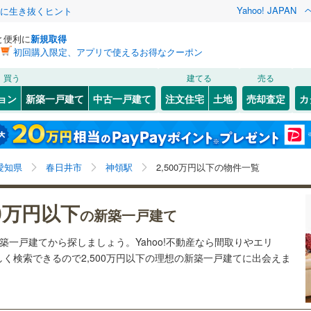
Yahoo! JAPAN
クに生き抜くヒント
と便利に
新規取得
初回購入限定、アプリで使えるお得なクーポン
検索条件を保存しました
買う
建てる
売る
1
)
札沼線
(
0
)
ョン
新築一戸建て
中古一戸建て
注文住宅
土地
売却査定
カ
この検索条件の新着物件通知は、
マイページ
から設定できます。
室蘭本線
(
0
)
0
）
オール電化
（
0
）
岩手
宮城
秋田
山形
0
)
富良野線
(
0
)
宮ノ越
)
(
0
)
(
0
)
(
0
)
(
0
)
(
0
)
台以上
（
2
）
ビルトインガレージ
（
0
）
(
0
)
神領駅、2,500万円、建築条件付き土地を含む、間取り
神奈川
埼玉
千葉
茨城
0
)
釧網本線
(
0
)
愛知県
春日井市
神領駅
2,500万円以下の物件一覧
タ付インターホン
防犯カメラ
（
0
）
未定を含む
3
)
水郡線
(
62
)
長野
富山
石川
福井
00万円以下
の新築一戸建て
)
(
0
)
(
0
)
(
0
)
(
0
)
(
0
)
(
0
)
1
)
上越線
(
64
)
建ち方、日当たり
閉じる
閉じる
お気に入りリストを見る
お気に入りリストを見る
閉じる
閉じる
岐阜
静岡
三重
新築一戸建てから探しましょう。Yahoo!不動産なら間取りやエリ
検索条件を保存する
8
)
水戸線
(
53
)
以上
（
1
）
角地
（
0
）
く検索できるので2,500万円以下の理想の新築一戸建てに出会えま
)
仙山線
(
39
)
マイページ
5
)
(
9
)
(
0
)
(
1
)
(
10
)
(
4
)
(
4
)
兵庫
京都
滋賀
奈良
1
）
)
気仙沼線
(
0
)