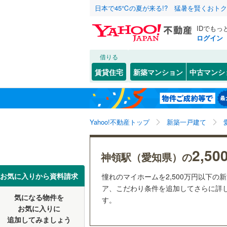
日本で45℃の夏が来る!? 猛暑を賢くおト
IDでもっ
ログイン
借りる
北海道
JR
北海道
函館本線
(
こだわり条件
設備
賃貸住宅
新築マンション
中古マンシ
石勝線
(
0
)
床暖房
（
東北
青森
根室本線
(
(
0
)
(
0
)
(
0
駐車場2
関東
東京
石北本線
(
Yahoo!不動産トップ
新築一戸建て
ＴＶモニ
（
2
）
常磐線
(
26
信越・北陸
新潟
2,5
神領駅（愛知県）の
(
0
)
(
0
)
(
0
高崎線
(
11
配置、向き、
東海
愛知
お気に入りから資料請求
憧れのマイホームを2,500万円以下の
両毛線
(
13
前道6m
ア、こだわり条件を追加してさらに詳し
烏山線
(
19
気になる物件を
す。
(
0
)
(
3
)
(
1
近畿
大阪
平坦地
（
お気に入りに
石巻線
(
29
追加してみましょう