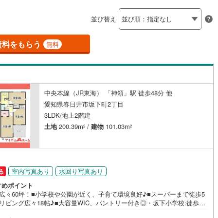
島根
岡山
広島
山口
釜石線
(
5
)
)
(
0
)
並び替え
ダイニング15畳以上
花輪線
(
0
)
香川
愛媛
高知
保存した条件を見る
磐越東線
(
20
)
資料をもらう
無料
佐賀
長崎
熊本
大分
施工・品質・工法関連
陸羽東線
(
25
)
震、制震構造
設計住宅性能評価付き
23
)
米坂線
(
2
)
（
2
）
中央本線（JR東海） 「神領」駅 徒歩48分 他
五能線
(
0
)
この条件で検索する
この条件で検索する
この条件で検索する
この条件で検索する
この条件で検索する
この条件で検索する
市区町村以下を選択
市区町村を選択す
駅を選択する
愛知県春日井市坂下町2丁目
住宅
（
1
）
大規模（総区画数50戸以上）
2
)
白新線
(
1
)
3LDK/地上2階建
（
0
）
土地
200.39m
/
建物
101.03m
2
2
越後線
(
8
)
ライン（宇都宮～逗子）
湘南新宿ライン（前橋～小田原）
(
132
)
駅が始発駅
（
0
）
海まで2km以内
（
0
）
室内写真あり
水回り写真あり
る
)
内房線
(
57
)
すめポイント
全体
地広々60坪！■小学校や公園が近く、子育て環境良好♪■スーパーまで徒歩5
)
鹿島線
(
0
)
リビング広々18帖♪■大容量WIC、パントリー付き◎・坂下小学校:徒歩10
（
0
）
バリアフリー住宅
（
1
）
50m）・坂下中学校:徒歩23分（2300m）・名鉄バス「坂下二丁目」停:徒
)
東海道本線
(
21
)