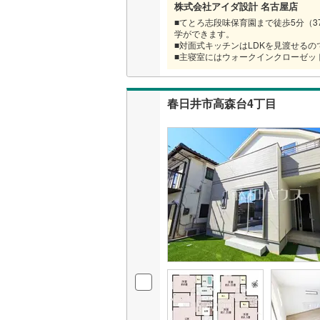
株式会社アイダ設計 名古屋店
■てとろ志段味保育園まで徒歩5分（3
名古屋市
学ができます。
■対面式キッチンはLDKを見渡せる
名古屋市
■主寝室にはウォークインクローゼッ
京都市営
春日井市高森台4丁目
OsakaMe
OsakaMe
OsakaMe
福岡市地
私鉄・その他
札幌市電
(
道南いさ
阿武隈急
秋田内陸