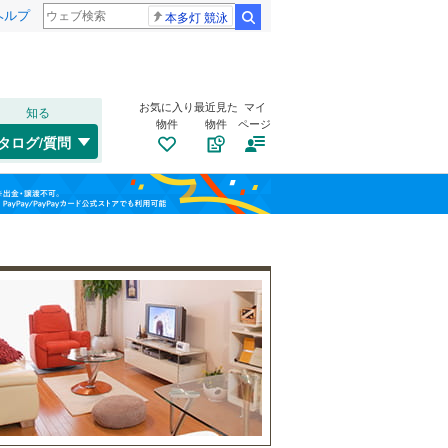
ヘルプ
本多灯 競泳
検索
お気に入り
最近見た
マイ
知る
物件
物件
ページ
千歳線
(
0
)
タログ/質問
日高本線
(
0
)
トイレ２か所
（
1
）
福島
宗谷本線
(
0
)
(
0
)
(
0
)
(
0
)
太陽光発電システム
（
0
）
栃木
群馬
山梨
東北本線
(
361
)
川越線
(
18
)
(
0
)
(
1
)
(
0
)
吾妻線
(
20
)
日光線
(
28
)
南道路
（
1
）
仙石線
(
46
)
(
6
)
(
0
)
(
0
)
和歌山
大船渡線
(
14
)