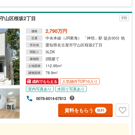
2
)
宮崎空港線
(
5
)
線
(
121
)
上越新幹線
(
30
)
守山区桜坂2丁目
PR
線
(
47
)
北陸新幹線
(
33
)
2,790万円
価格
中央本線（JR東海） 「神領」駅 徒歩30分 他
交通
線
(
36
)
北陸新幹線（JR西日本）
(
0
)
愛知県名古屋市守山区桜坂2丁目
所在地
幹線
(
0
)
3LDK
間取り
2階建て
建物階
112.95m
土地面積
2
地下鉄南北線
(
0
)
札幌市営地下鉄東西線
(
0
)
78.9m
建物面積
2
下鉄南北線
(
23
)
仙台市地下鉄東西線
(
7
)
人気物件TOP10入り
成約でもらえる
ロ丸ノ内線
(
0
)
東京メトロ丸ノ内方南支線
(
0
)
室内写真あり
水回り写真あり
0078-6014-67813
ロ東西線
(
1
)
東京メトロ千代田線
(
0
)
資料をもらう
無料
ロ半蔵門線
(
0
)
東京メトロ南北線
(
2
)
線
(
0
)
都営三田線
(
0
)
戸線
(
1
)
横浜市営地下鉄ブルーライン
(
8
)