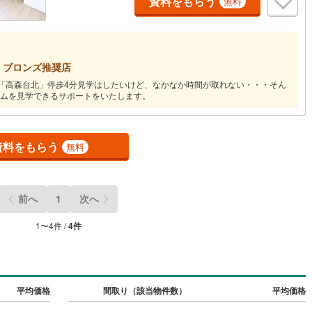
資料をもらう
無料
道
(
2
)
北越急行ほくほく線
(
0
)
て銀河鉄道
(
0
)
青い森鉄道
(
1
)
ブロンズ推奨店
弘南線
(
0
)
弘南鉄道大鰐線
(
0
)
18分「高森台北」停歩4分見学はしたいけど、なかなか時間が取れない・・・そん
ームを見学できるサポートをいたします。
鉄道鳥海山ろく線
(
0
)
福島交通飯坂線
(
17
)
長野線
(
1
)
上田電鉄別所線
(
2
)
資料をもらう
無料
イトレール
(
16
)
関東鉄道竜ケ崎線
(
6
)
鉄道大洗鹿島線
(
26
)
ひたちなか海浜鉄道湊線
(
21
)
前へ
1
次へ
3
)
千葉都市モノレール
(
14
)
1
〜
4
件 /
4
件
鉄道上毛線
(
79
)
秩父鉄道
(
51
)
線
(
2
)
つくばエクスプレス
(
36
)
9
)
京成押上線
(
0
)
平均価格
間取り（該当物件数）
平均価格
線
(
3
)
京成千原線
(
11
)