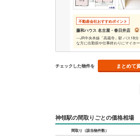
いすみ鉄
IGRいわ
不動産会社おすすめポイント
藤和ハウス 名古屋・春日井店
弘南鉄道
---JR中央本線「高蔵寺」駅 バス
な方に出勤前や仕事終わりにマイホ
由利高原
長野電鉄
まとめて
チェックした物件を
宇都宮ラ
鹿島臨海
小湊鐵道
(
上毛電気
流鉄流山
神領駅の間取りごとの価格相場
京成本線
(
間取り（該当物件数）
京成金町