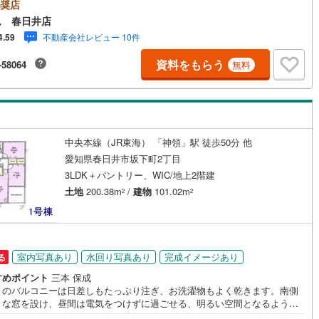
（240m） →JR「高蔵寺」駅着 バス乗車9分年末年始以外休まず営業！
奨店
け
（
0
）
平屋・1階建て
（
0
）
案内OK、自己資金なしでもOK！お仕事終わりでのご案内もご相談下さ
ム 春日井店
鶴見線
(
0
)
●ご来店のメリット・ネット掲載以外の販売予定物件情報の提供・物件の販
不動産会社レビュー 10件
4.59
ルーム（納戸）
（
0
）
況や工事進捗状況の提供・豊富な物件情報の中からお客様のご要望に合わ
5
)
根岸線
(
1
)
物件のご紹介●住宅ローンについて豊富な販売実績により、お客様のご希望
資料をもらう
-58064
無料
件に合う最適な提案をさせて頂きます。・勤続年数が短い方、自営業者の
3
)
中央本線（JR東日本）
(
168
)
車のローンやクレジット、キャッシングの借入がある方・自己資金がな
支払いに不安のある方など他にもご不安、心配な事がある方は何でもご相
25
)
八高線
(
218
)
ッチン
（
0
）
対面キッチン
（
2
）
さい。
5
)
大糸線（JR東日本）
(
1
)
中央本線（JR東海） 「神領」駅 徒歩50分 他
各駅停車）
(
6
)
埼京線
(
13
)
愛知県春日井市坂下町2丁目
機あり
（
1
）
3LDK＋パントリー、WIC/地上2階建
東海道本線（JR東海）
(
280
)
土地
200.38m
/
建物
101.02m
2
2
庭
)
飯田線
(
42
)
ッキあり
（
0
）
高山本線（JR東海）
(
44
)
室内写真あり
水回り写真あり
完成イメージあり
る
JR東海）
(
19
)
紀勢本線（JR東海）
(
4
)
すめポイント
三本 保成
博多南線
(
3
)
きのバルコニーは日差しもたっぷり注ぎ、お洗濯物もよく乾きます。南側
インクローゼット
床下収納
（
1
）
きな窓を設け、昼間は電気をつけずに過ごせる、明るい空間となるよう設
R西日本）
(
0
)
北陸本線
(
2
)
たしました。ぜひ、お気軽にお問い合わせくださいませ。