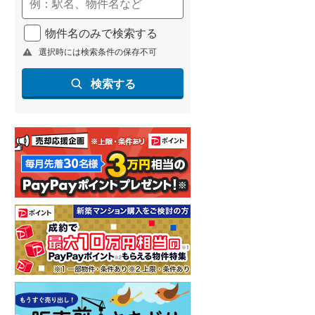
名古屋市営地下鉄鶴舞線
(
0
)
物件名のみで検索する
名古屋市営地下鉄名港線
(
0
)
選択時には検索条件の保存不可
OsakaMetro長堀鶴見緑地線
(
2
)
検索する
OsakaMetro谷町線
(
8
)
OsakaMetro千日前線
(
0
)
神戸市営地下鉄海岸線
(
0
)
福岡市地下鉄七隈線
(
10
)
函館市電宝来・谷地頭線
(
0
)
真岡鐵道
(
5
)
山形鉄道フラワー長井線
(
0
)
えちごトキめき鉄道妙高はねうまラ
イン
(
0
)