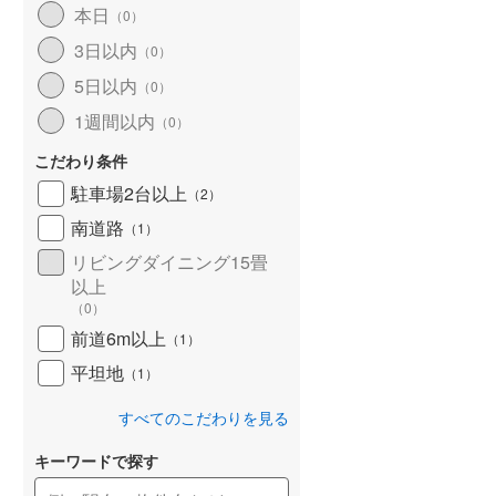
本日
（
0
）
北海道新幹線
(
0
)
3日以内
（
0
）
山形新幹線
(
42
)
5日以内
（
0
）
東海道新幹線
(
77
)
1週間以内
（
0
）
九州新幹線
(
38
)
こだわり条件
駐車場2台以上
（
2
）
南道路
（
1
）
札幌市営地下鉄東豊線
(
0
)
リビングダイニング15畳
以上
東京メトロ銀座線
(
0
)
（
0
）
東京メトロ日比谷線
(
0
)
前道6m以上
（
1
）
東京メトロ有楽町線
(
0
)
平坦地
（
1
）
東京メトロ副都心線
(
0
)
すべてのこだわりを見る
都営新宿線
(
1
)
キーワードで探す
横浜市営地下鉄グリーンライン
(
1
)