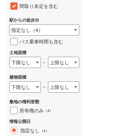
間取り未定を含む
和歌山線
(
10
)
東西線
(
6
)
駅からの徒歩分
指定なし
（
4
）
予讃線
(
1
)
バス乗車時間も含む
高徳線
(
1
)
土地面積
牟岐線
(
2
)
下限なし
上限なし
~
山陽本線（JR九州）
(
3
)
篠栗線
(
3
)
建物面積
指宿枕崎線
(
52
)
下限なし
上限なし
~
筑肥線
(
11
)
敷地の権利形態
久大本線
(
13
)
所有権のみ
（
4
）
日田彦山線
(
12
)
情報公開日
指定なし
（
4
）
筑豊本線
(
24
)