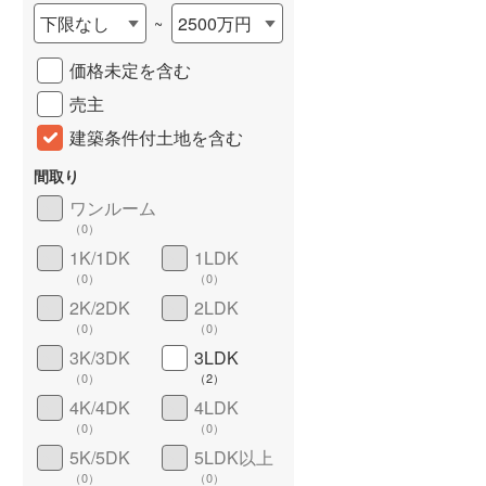
下限なし
2500万円
~
城端線
(
0
)
価格未定を含む
関西本線（JR西日本）
(
20
)
売主
大阪環状線
(
6
)
建築条件付土地を含む
山陽本線（JR西日本）
(
157
)
間取り
姫新線
(
28
)
ワンルーム
（
0
）
吉備線
(
7
)
詳しく見る
1K/1DK
1LDK
芸備線
(
11
)
（
0
）
（
0
）
2K/2DK
2LDK
可部線
(
14
)
（
0
）
（
0
）
宇部線
(
1
)
3K/3DK
3LDK
（
0
）
（
2
）
山陰本線
(
23
)
4K/4DK
4LDK
（
0
）
（
0
）
境線
(
1
)
5K/5DK
5LDK以上
奈良線
(
32
)
（
0
）
（
0
）