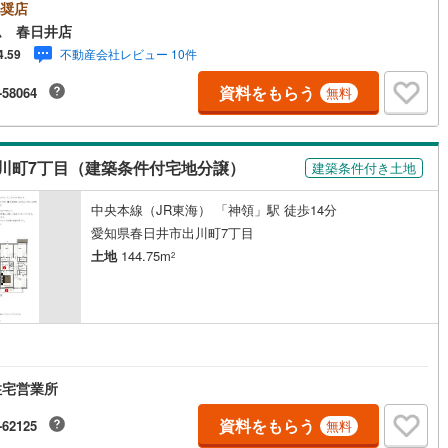
物件♪・篠木小学校:徒歩5分（400m）・東部中学校:徒歩12分（960
奨店
)
片町線
(
17
)
JR中央本線「春日井」駅:徒歩22分（1720m） ●ご来店のメリット・ネ
ム 春日井店
掲載以外の販売予定物件情報の提供・物件の販売状況や工事進捗状況の提
不動産会社レビュー 10件
4.59
豊富な物件情報の中からお客様のご要望に合わせた物件のご紹介●住宅ロー
関西空港線
(
0
)
ついて豊富な販売実績により、お客様のご希望や条件に合う最適な提案を
資料をもらう
-58064
無料
て頂きます。・勤続年数が短い方、自営業者の方・車のローンやクレジッ
東線
(
3
)
本四備讃線
(
6
)
キャッシングの借入がある方・自己資金がない、支払いに不安のある方な
にもご不安、心配な事がある方は何でもご相談下さい。
予土線
(
0
)
川町7丁目（建築条件付宅地分譲）
建築条件付き土地
徳島線
(
1
)
)
土讃線
(
2
)
中央本線（JR東海） 「神領」駅 徒歩14分
愛知県春日井市出川町7丁目
線
(
194
)
香椎線
(
7
)
土地
144.75m
2
)
肥薩線
(
1
)
32
)
唐津線
(
11
)
7
)
大村線
(
5
)
住宅営業所
57
)
日豊本線
(
110
)
資料をもらう
-62125
無料
)
吉都線
(
8
)