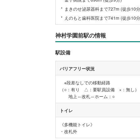
まきのせ泌尿器科まで727m (徒歩10分
名古屋市
えのもと歯科医院まで741m (徒歩10分
名古屋市
京都市営
神村学園前駅の情報
OsakaMe
駅設備
OsakaMe
OsakaMe
バリアフリー状況
福岡市地
※段差なしでの移動経路
（○：有り △：要駅員設備 ×：無し）
私鉄・その他
札幌市電
(
地上⇔改札⇔ホーム：○
道南いさ
トイレ
阿武隈急
《多機能トイレ》
秋田内陸
・改札外