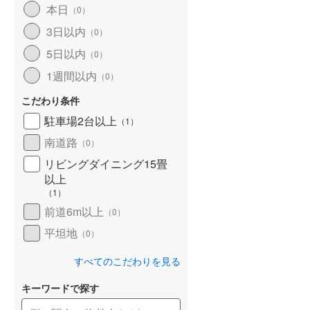
本日
（
0
）
北海道新幹線
(
0
)
3日以内
（
0
）
山形新幹線
(
42
)
5日以内
（
0
）
東海道新幹線
(
75
)
1週間以内
（
0
）
九州新幹線
(
38
)
こだわり条件
駐車場2台以上
（
1
）
南道路
（
0
）
札幌市営地下鉄東豊線
(
0
)
リビングダイニング15畳
以上
東京メトロ銀座線
(
0
)
（
1
）
東京メトロ日比谷線
(
0
)
前道6m以上
（
0
）
東京メトロ有楽町線
(
0
)
平坦地
（
0
）
東京メトロ副都心線
(
0
)
すべてのこだわりを見る
都営新宿線
(
1
)
キーワードで探す
横浜市営地下鉄グリーンライン
(
1
)