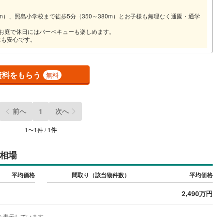
1
)
七尾線
(
0
)
0m）、照島小学校まで徒歩5分（350～380m）とお子様も無理なく通園・通学
契約、入居関連など
高山本線（JR西日本）
(
0
)
のお庭で休日にはバーベキューも楽しめます。
にも安心です。
能
（
1
）
JR西日本）
(
1
)
湖西線
(
7
)
応
福知山線
(
19
)
資料をもらう
無料
ン内見(相談)可
（
0
）
IT重説可
（
0
）
21
)
播但線
(
22
)
)
津山線
(
3
)
ン対応とは？
前へ
1
次へ
)
伯備線
(
18
)
1
〜
1
件 /
1
件
)
呉線
(
30
)
相場
山口線
(
1
)
1
)
美祢線
(
0
)
平均価格
間取り（該当物件数）
平均価格
因美線
(
1
)
2,490万円
草津線
(
4
)
を表示しています。