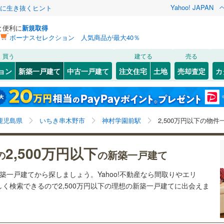
Yahoo! JAPAN
クに生き抜くヒント
と便利に
新規取得
ボーナスセレクション 人気商品が最大40％
検索条件を保存しました
買う
建てる
売る
1
)
札沼線
(
0
)
ョン
新築一戸建て
中古一戸建て
注文住宅
土地
売却査定
カ
この検索条件の新着物件通知は、
マイページ
から設定できます。
室蘭本線
(
0
)
0
）
オール電化
（
1
）
岩手
宮城
秋田
山形
0
)
富良野線
(
0
)
スペースワールド
)
(
1
)
(
0
)
(
0
)
(
2
)
(
1
)
台以上
（
1
）
ビルトインガレージ
（
0
）
神村学園前駅、2,500万円、建築条件付き土地を含む、
神奈川
埼玉
千葉
茨城
0
)
釧網本線
(
0
)
鹿児島県
いちき串木野市
神村学園前駅
2,500万円以下の物件
タ付インターホン
防犯カメラ
（
0
）
間取り未定を含む
3
)
水郡線
(
62
)
長野
富山
石川
福井
2,500万円以下
の
の新築一戸建て
0
)
上越線
(
64
)
(
1
)
建ち方、日当たり
閉じる
閉じる
お気に入りリストを見る
お気に入りリストを見る
閉じる
閉じる
岐阜
静岡
三重
新築一戸建てから探しましょう。Yahoo!不動産なら間取りやエリ
検索条件を保存する
9
)
水戸線
(
54
)
以上
（
0
）
角地
（
0
）
く検索できるので2,500万円以下の理想の新築一戸建てに出会えま
)
仙山線
(
39
)
マイページ
兵庫
京都
滋賀
奈良
1
)
(
2
)
(
2
)
(
2
)
(
2
)
(
0
)
(
0
)
0
）
)
気仙沼線
(
0
)