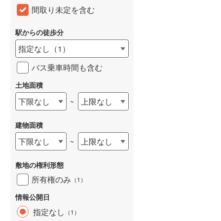
間取り未定を含む
和歌山線
(
10
)
東西線
(
6
)
駅からの徒歩分
指定なし
（
1
）
予讃線
(
1
)
バス乗車時間も含む
高徳線
(
1
)
土地面積
牟岐線
(
2
)
下限なし
上限なし
~
山陽本線（JR九州）
(
3
)
篠栗線
(
3
)
建物面積
指宿枕崎線
(
52
)
下限なし
上限なし
~
筑肥線
(
11
)
敷地の権利形態
久大本線
(
13
)
所有権のみ
（
1
）
日田彦山線
(
12
)
情報公開日
指定なし
（
1
）
筑豊本線
(
24
)