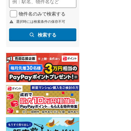
名古屋市営地下鉄鶴舞線
(
0
)
物件名のみで検索する
名古屋市営地下鉄名港線
(
0
)
選択時には検索条件の保存不可
OsakaMetro長堀鶴見緑地線
(
2
)
検索する
OsakaMetro谷町線
(
8
)
OsakaMetro千日前線
(
0
)
神戸市営地下鉄海岸線
(
0
)
福岡市地下鉄七隈線
(
10
)
函館市電宝来・谷地頭線
(
0
)
真岡鐵道
(
5
)
山形鉄道フラワー長井線
(
0
)
えちごトキめき鉄道妙高はねうまラ
イン
(
0
)