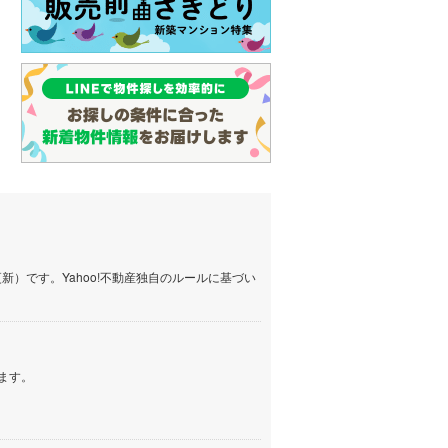
しなの鉄道
(
9
)
津軽鉄道
(
0
)
三陸鉄道リアス線
(
9
)
仙台空港アクセス線
(
18
)
松本電鉄上高地線
(
0
)
関東鉄道常総線
(
40
)
銚子電気鉄道
(
11
)
）です。Yahoo!不動産独自のルールに基づい
上信電鉄上信線
(
18
)
埼玉新都市交通伊奈線
(
25
)
京成成田高速鉄道アクセス線
(
0
)
ます。
京成千葉線
(
6
)
京成松戸線
(
15
)