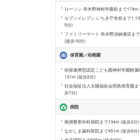
情
後藤寺線
(
報
ローソン 串木野神村学園前まで174m 
セブンイレブン いちき庁舎前まで1,131
東北新幹
5分)
秋田新幹
ファミリーマート 串木野須納瀬店まで1,
(徒歩16分)
山陽新幹
西九州新
保育園／幼稚園
地下鉄
札幌市営
幼保連携型認定こども園神村学園附属
131m (徒歩2分)
仙台市地
社会福祉法人太陽福祉会照島保育園まで5
東京メト
歩7分)
東京メト
病院
東京メト
南洲整形外科病院まで134m (徒歩2分)
都営浅草
なかしま歯科医院まで451m (徒歩6分)
都営大江
金子病院まで696m (徒歩9分)