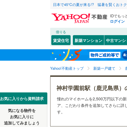
日本で45℃の夏が来る!? 猛暑を賢くおト
IDでもっ
ログイン
借りる
北海道
JR
北海道
函館本線
(
こだわり条件
設備
賃貸住宅
新築マンション
中古マンシ
石勝線
(
0
)
床暖房
（
東北
青森
根室本線
(
(
0
)
(
1
)
(
3
駐車場2
関東
東京
石北本線
(
Yahoo!不動産トップ
新築一戸建て
ＴＶモニ
（
1
）
常磐線
(
26
信越・北陸
新潟
神村学園前駅（鹿児島県）
高崎線
(
11
配置、向き、
東海
愛知
お気に入りから資料請求
憧れのマイホームを2,500万円以下の
両毛線
(
13
前道6m
ア、こだわり条件を追加してさらに詳し
烏山線
(
19
気になる物件を
す。
近畿
大阪
(
14
)
(
10
)
(
1
平坦地
（
お気に入りに
石巻線
(
29
追加してみましょう