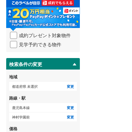
取
3階建て以上
（
0
）
る
武蔵野線
(
92
)
(
0
)
(
0
)
(
1
)
・
条
横須賀線
(
1
)
件
を
青梅線
(
41
)
(
1
)
(
26
)
(
17
)
成約プレゼント対象物件
マ
イ
小海線
(
4
)
見学予約できる物件
ペ
ー
京浜東北線
(
22
)
ジ
に
検索条件の変更
総武線
(
9
)
保
存
御殿場線
(
23
)
地域
す
る
中央本線（JR東海）
(
44
)
都道府県 未選択
変更
太多線
(
46
)
路線・駅
名松線
(
0
)
鹿児島本線
変更
神村学園前
変更
東海道本線（JR西日本）
(
42
)
価格
小浜線
(
0
)