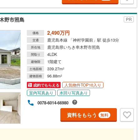
け
（
0
）
平屋・1階建て
（
1
）
鶴見線
(
0
)
4
)
(
42
)
(
23
)
(
11
)
(
0
)
(
0
)
(
1
)
ルーム（納戸）
（
0
）
串木野市照島
PR
5
)
根岸線
(
1
)
2,490万円
2
)
中央本線（JR東日本）
(
168
)
価格
)
(
0
)
(
0
)
(
0
)
(
2
)
(
9
)
(
10
)
鹿児島本線 「神村学園前」駅 徒歩13分
交通
25
)
八高線
(
218
)
ッチン
（
0
）
対面キッチン
（
1
）
鹿児島県いちき串木野市照島
所在地
4LDK
間取り
5
)
大糸線（JR東日本）
(
1
)
1階建て
建物階
各駅停車）
(
6
)
埼京線
(
13
)
339.27m
土地面積
2
機あり
（
1
）
96.88m
建物面積
2
東海道本線（JR東海）
(
280
)
人気物件TOP10入り
成約でもらえる
庭
)
飯田線
(
42
)
室内写真あり
水回り写真あり
ッキあり
（
0
）
高山本線（JR東海）
(
44
)
0078-6014-66980
JR東海）
(
19
)
紀勢本線（JR東海）
(
4
)
資料をもらう
無料
博多南線
(
3
)
インクローゼット
床下収納
（
0
）
R西日本）
(
0
)
北陸本線
(
3
)