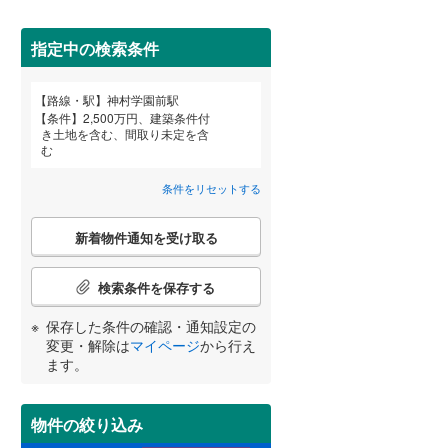
(
0
)
田沢湖線
(
0
)
指定中の検索条件
八戸線
(
1
)
磐越西線
(
8
)
(
0
)
(
2
)
(
3
)
路線・駅
神村学園前駅
宮崎
鹿児島
沖縄
条件
2,500万円、建築条件付
陸羽西線
(
0
)
き土地を含む、間取り未定を含
む
住宅性能評価付き
（
0
）
左沢線
(
5
)
(
0
)
(
1
)
(
5
)
条件をリセットする
津軽線
(
1
)
する
る
条件をリセットする
条件をリセットする
条件をリセットする
条件をリセットする
条件をリセットする
条件をリセットする
こ
信越本線
(
18
)
新着物件通知を受け取る
の
検
弥彦線
(
0
)
索
検索条件を保存する
条
総武本線
(
37
)
(
0
)
(
1
)
(
0
)
件
保存した条件の確認・通知設定の
小学校まで1km以内
（
1
）
で
変更・解除は
マイページ
から行え
通
ます。
京葉線
(
1
)
知
を
(
5
)
(
1
)
(
3
)
久留里線
(
19
)
受
物件の絞り込み
間取り変更可能
（
0
）
け
山手線
(
0
)