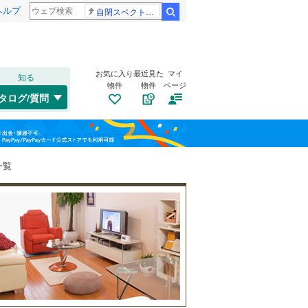
ヘルプ
自閉スペクトラム症
検索
お気に入り
最近見た
マイ
知る
物件
物件
ページ
千歳線
(
0
)
タログ/質問
日高本線
(
0
)
トイレ２か所
（
0
）
福島
宗谷本線
(
0
)
(
0
)
(
2
)
(
0
)
太陽光発電システム
（
0
）
栃木
群馬
山梨
東北本線
(
362
)
一覧
川越線
(
18
)
吾妻線
(
20
)
日光線
(
28
)
南道路
（
0
）
仙石線
(
46
)
ししぶ
和歌山
(
0
)
(
0
)
大船渡線
(
14
)