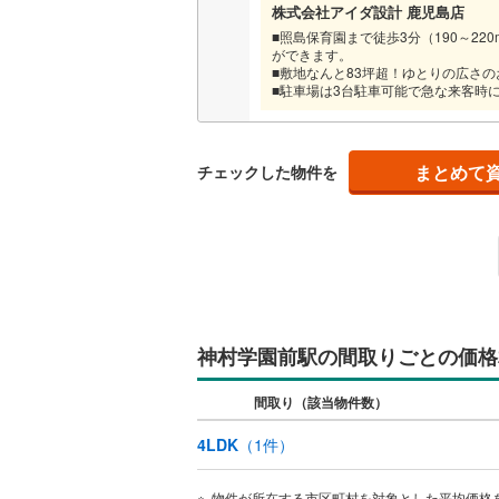
株式会社アイダ設計 鹿児島店
越美北線
(
■照島保育園まで徒歩3分（190～22
販売、価格、
ができます。
氷見線
(
0
)
■敷地なんと83坪超！ゆとりの広さ
■駐車場は3台駐車可能で急な来客時
即入居可
紀勢本線（
オンライン対
桜島線
(
4
)
まとめて
チェックした物件を
オンライ
加古川線
(
赤穂線
(
16
オンライ
宇野線
(
13
福塩線
(
10
神村学園前駅の間取りごとの価格
岩徳線
(
5
)
小野田線
(
間取り（該当物件数）
舞鶴線
(
0
)
4LDK
（
1
件）
木次線
(
0
)
物件が所在する市区町村を対象とした平均価格