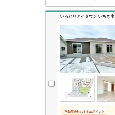
二世帯向
南武線
(
9
)
(
15
)
(
23
)
(
3
サービス
いろどりアイタウン いちき
横浜線
(
18
キッチン
相模線
(
10
(
0
)
(
1
)
(
1
五日市線
(
独立型キ
篠ノ井線
(
浴室
常磐線（
浴室乾燥
伊東線
(
0
)
バルコニー、
身延線
(
36
ウッドデ
武豊線
(
9
)
関西本線（
収納
参宮線
(
0
)
ウォーク
不動産会社おすすめポイント
大糸線（J
（
1
）