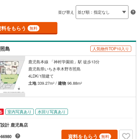
島根
岡山
広島
山口
釜石線
(
5
)
並び替え
ダイニング15畳以上
花輪線
(
0
)
香川
愛媛
高知
保存した条件を見る
磐越東線
(
20
)
資料をもらう
)
(
0
)
(
0
)
(
0
)
(
0
)
(
0
)
(
0
)
無料
佐賀
長崎
熊本
大分
施工・品質・工法関連
陸羽東線
(
25
)
市照島
人気物件TOP10入り
震、制震構造
設計住宅性能評価付き
23
)
米坂線
(
2
)
けやき台
弥生が丘
)
(
1
)
(
3
)
(
0
)
(
1
)
（
0
）
(
0
)
鹿児島本線 「神村学園前」駅 徒歩13分
五能線
(
0
)
この条件で検索する
この条件で検索する
この条件で検索する
この条件で検索する
この条件で検索する
この条件で検索する
市区町村以下を選択
市区町村を選択す
駅を選択する
鹿児島県いちき串木野市照島
住宅
（
0
）
大規模（総区画数50戸以上）
(
0
)
2
)
白新線
(
1
)
4LDK/1階建て
（
0
）
土地
339.27m
/
建物
96.88m
2
2
越後線
(
8
)
ライン（宇都宮～逗子）
湘南新宿ライン（前橋～小田原）
)
(
2
)
(
1
)
(
1
)
(
1
)
(
0
)
(
1
)
(
130
)
駅が始発駅
（
0
）
海まで2km以内
（
0
）
室内写真あり
水回り写真あり
る
)
内房線
(
57
)
全体
)
(
3
)
(
0
)
(
1
)
(
0
)
(
10
)
(
8
)
設計 鹿児島店
)
鹿島線
(
0
)
（
0
）
バリアフリー住宅
（
0
）
資料をもらう
-66980
無料
)
東海道本線
(
20
)