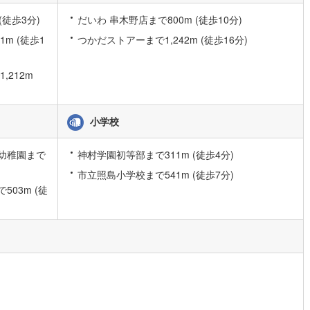
2
)
宮崎空港線
(
5
)
(徒歩3分)
だいわ 串木野店まで800m (徒歩10分)
m (徒歩1
つかだストアーまで1,242m (徒歩16分)
線
(
122
)
上越新幹線
(
30
)
線
(
47
)
北陸新幹線
(
33
)
212m
線
(
36
)
北陸新幹線（JR西日本）
(
0
)
幹線
(
0
)
小学校
地下鉄南北線
(
0
)
札幌市営地下鉄東西線
(
0
)
幼稚園まで
神村学園初等部まで311m (徒歩4分)
市立照島小学校まで541m (徒歩7分)
下鉄南北線
(
23
)
仙台市地下鉄東西線
(
7
)
03m (徒
ロ丸ノ内線
(
0
)
東京メトロ丸ノ内方南支線
(
0
)
ロ東西線
(
1
)
東京メトロ千代田線
(
0
)
ロ半蔵門線
(
0
)
東京メトロ南北線
(
2
)
線
(
0
)
都営三田線
(
0
)
戸線
(
1
)
横浜市営地下鉄ブルーライン
(
8
)