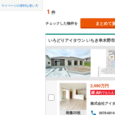
中国
LD
鳥取
北上線
(
0
)
マイページの便利な使い方
1
リビング
件
山田線
(
0
)
四国
徳島
（
1
）
大湊線
(
0
)
まとめて
チェックした物件を
(
1
)
(
1
)
(
0
九州・沖縄
福岡
構造・規模・
只見線
(
0
)
いろどりアイタウン いちき串木野
耐震、免
奥羽本線
(
(
1
)
(
1
)
(
1
（
0
）
男鹿線
(
0
)
0
0
0
0
0
0
該当物件
該当物件
該当物件
該当物件
該当物件
該当物件
件
件
件
件
件
件
長期優良
羽越本線
(
飯山線
(
0
)
立地
湘南新宿
(
1
)
(
3
)
(
4
2,490万円
(
179
)
最寄りの
成約でもらえ
外房線
(
34
間取り、居室
(
0
)
(
0
)
(
0
株式会社アイダ
成田線
(
29
吹き抜け
画像
25
枚
0078-6014
東金線
(
11