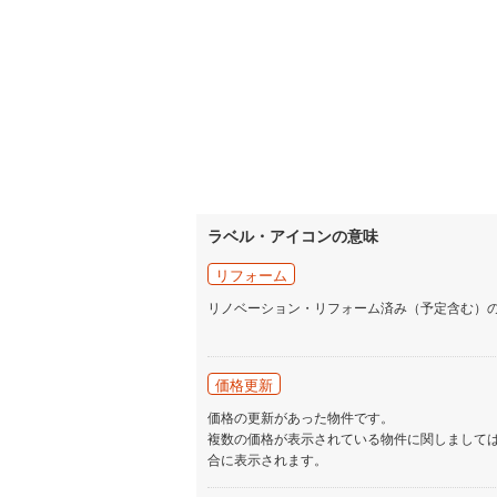
いすみ鉄
IGRいわ
弘南鉄道
由利高原
長野電鉄
ラベル・アイコンの意味
宇都宮ラ
リフォーム
鹿島臨海
リノベーション・リフォーム済み（予定含む）
小湊鐵道
(
上毛電気
価格更新
流鉄流山
価格の更新があった物件です。
複数の価格が表示されている物件に関しまして
京成本線
(
合に表示されます。
京成金町