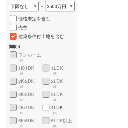
下限なし
2500万円
~
城端線
(
0
)
価格未定を含む
関西本線（JR西日本）
(
20
)
売主
大阪環状線
(
6
)
建築条件付土地を含む
山陽本線（JR西日本）
(
157
)
間取り
姫新線
(
28
)
ワンルーム
（
0
）
吉備線
(
7
)
詳しく見る
1K/1DK
1LDK
芸備線
(
11
)
（
0
）
（
0
）
2K/2DK
2LDK
可部線
(
14
)
（
0
）
（
0
）
宇部線
(
1
)
3K/3DK
3LDK
（
0
）
（
0
）
山陰本線
(
23
)
4K/4DK
4LDK
（
0
）
（
1
）
境線
(
1
)
5K/5DK
5LDK以上
奈良線
(
32
)
（
0
）
（
0
）