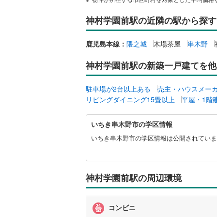
桜井線
(
17
神村学園前駅の近隣の駅から探す
阪和線
(
7
)
鹿児島本線：
隈之城
木場茶屋
串木野
おおさか
神村学園前駅の新築一戸建てを他
内子線
(
0
)
鳴門線
(
0
)
駐車場が2台以上ある
売主・ハウスメー
リビングダイニング15畳以上
平屋・1階
土讃線
(
32
い
鹿児島本
いちき串木野市の学区情報
ち
三角線
(
66
き
いちき串木野市の学区情報は公開されていま
串
長崎本線
(
木
野
佐世保線
(
市
神村学園前駅の周辺環境
に
豊肥本線
(
関
す
コンビニ
日南線
(
11
る