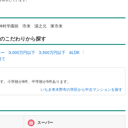
)
片町線
(
17
)
関西空港線
(
0
)
神村学園前
市来
湯之元
東市来
東線
(
3
)
本四備讃線
(
6
)
のこだわりから探す
予土線
(
0
)
徳島線
(
1
)
カー
3,000万円以下
3,500万円以下
4LDK
建て
)
土讃線
(
2
)
線
(
194
)
香椎線
(
7
)
)
肥薩線
(
1
)
す。小学校が8件、中学校が5件あります。
いちき串木野市の学区から中古マンションを探す
32
)
唐津線
(
11
)
7
)
大村線
(
5
)
57
)
日豊本線
(
110
)
スーパー
)
吉都線
(
8
)