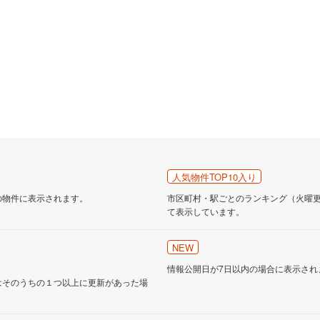
道
(
2
)
北越急行ほくほく線
(
0
)
て銀河鉄道
(
0
)
青い森鉄道
(
1
)
弘南線
(
0
)
弘南鉄道大鰐線
(
0
)
鉄道鳥海山ろく線
(
0
)
福島交通飯坂線
(
17
)
長野線
(
1
)
上田電鉄別所線
(
2
)
イトレール
(
16
)
関東鉄道竜ケ崎線
(
6
)
人気物件TOP10入り
鉄道大洗鹿島線
(
26
)
ひたちなか海浜鉄道湊線
(
21
)
の物件に表示されます。
市区町村・駅ごとのランキング（火曜更新
3
)
千葉都市モノレール
(
14
)
て表示しています。
鉄道上毛線
(
79
)
秩父鉄道
(
51
)
NEW
線
(
2
)
つくばエクスプレス
(
36
)
情報公開日が7日以内の場合に表示され
はそのうちの１つ以上に更新があった場
9
)
京成押上線
(
0
)
線
(
3
)
京成千原線
(
11
)