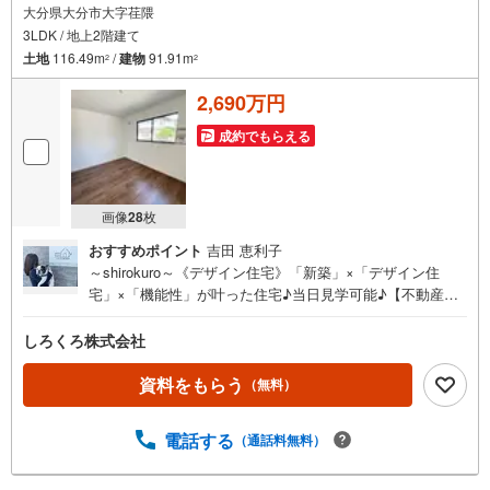
大分県大分市大字荏隈
3LDK / 地上2階建て
土地
116.49m
/
建物
91.91m
2
2
2,690万円
成約でもらえる
画像
28
枚
おすすめポイント
吉田 恵利子
～shirokuro～《デザイン住宅》「新築」×「デザイン住
宅」×「機能性」が叶った住宅♪当日見学可能♪【不動産の
総合窓口 しろくろ不動産】ご案内は土日祝日問わず平日
も随時受付お客様のご都合に合わせて24時間365日サポー
しろくろ株式会社
ト新築建売住宅 大分市荏隈5【3LDK】 価格（税込）
2,690万円 ボーナス無しでも月々5.8万円台～※ローンに不
資料をもらう
（無料）
安のある方、他社で断られた方も是非一度ご相談ください
電話する
（通話料無料）