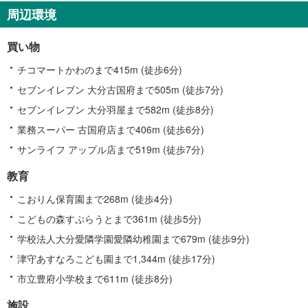
す
周辺環境
る
情
買い物
報
チコマートかわのまで415m (徒歩6分)
セブンイレブン 大分古国府まで505m (徒歩7分)
セブンイレブン 大分羽屋まで582m (徒歩8分)
業務スーパー 古国府店まで406m (徒歩6分)
サンライフ アップル店まで519m (徒歩7分)
教育
こおりん保育園まで268m (徒歩4分)
こどもの森すぷらうとまで361m (徒歩5分)
学校法人大分愛隣学園愛隣幼稚園まで679m (徒歩9分)
津守あすなろこども園まで1,344m (徒歩17分)
市立豊府小学校まで611m (徒歩8分)
施設