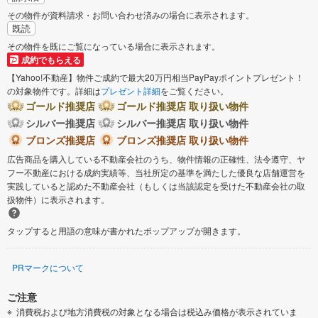
その物件が資料請求・お問い合わせ済みの場合に表示されます。
既読
その物件を既にご覧になっている場合に表示されます。
成約でもらえる
【Yahoo!不動産】物件ご成約で最大20万円相当PayPayポイントプレゼント！
の対象物件です。詳細は
プレゼント詳細
をご覧ください。
ゴールド推奨店
ゴールド推奨店 取り扱い物件
シルバー推奨店
シルバー推奨店 取り扱い物件
ブロンズ推奨店
ブロンズ推奨店 取り扱い物件
広告商品を購入している不動産会社のうち、物件情報の正確性、法令遵守、ヤ
フー不動産における成約実績等、当社所定の基準を満たした優良な店舗運営を
実践していると認めた不動産会社（もしくは当該認定を受けた不動産会社の取
扱物件）に表示されます。
タップすると用語の意味が書かれたポップアップが開きます。
PRマークについて
ご注意
消費税および地方消費税の対象となる場合は税込み価格が表示されていま