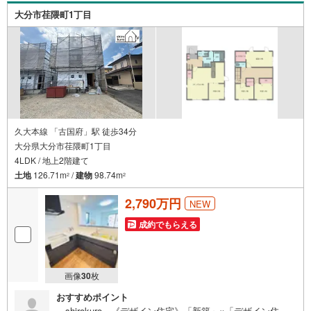
大分市荏隈町1丁目
久大本線 「古国府」駅 徒歩34分
大分県大分市荏隈町1丁目
4LDK / 地上2階建て
土地
126.71m
/
建物
98.74m
2
2
2,790万円
NEW
成約でもらえる
画像
30
枚
おすすめポイント
～shirokuro～《デザイン住宅》「新築」×「デザイン住