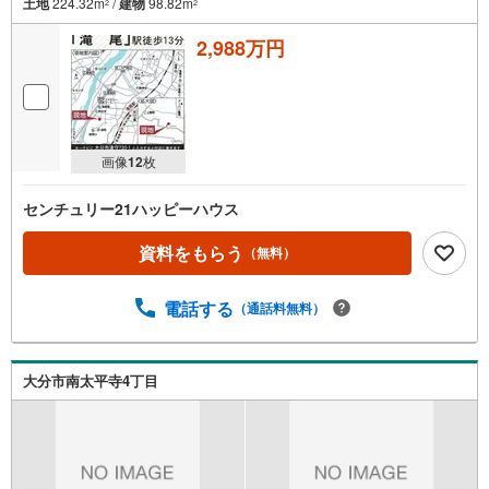
土地
224.32m
/
建物
98.82m
2
2
2,988万円
画像
12
枚
センチュリー21ハッピーハウス
資料をもらう
（無料）
電話する
（通話料無料）
大分市南太平寺4丁目