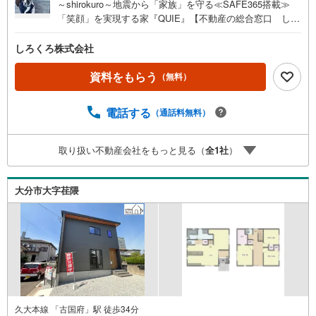
～shirokuro～地震から「家族」を守る≪SAFE365搭載≫
「笑顔」を実現する家『QUIE』【不動産の総合窓口 しろ
くろ不動産】ご案内は土日祝日問わず平日も随時受付お客
様のご都合に合わせて24時間365日サポートSAFE365で地
しろくろ株式会社
震の揺れを吸収する家【QUIE】住宅性能評価で『耐震等級
3級』取得あなたの家族の「安全」と「笑顔」を守ります新
資料をもらう
（無料）
築建売住宅 大分市津守【4LDK】 価格（税込） 2,988
万円 ボーナス無しでも月々6.5万円台～※ローンに不安の
電話する
（通話料無料）
ある方、他社で断られた方も是非一度ご相談ください
取り扱い不動産会社をもっと見る（
全
1
社
）
大分市大字荏隈
久大本線 「古国府」駅 徒歩34分