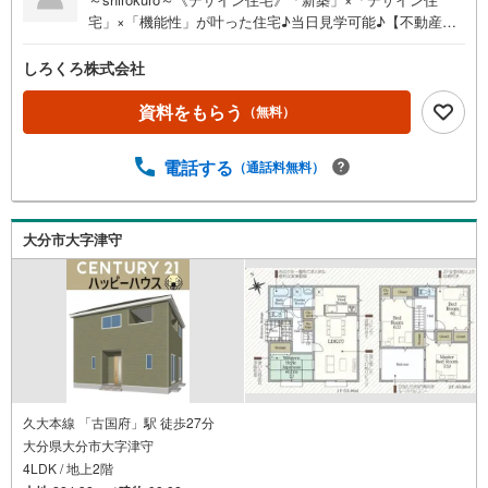
宅」×「機能性」が叶った住宅♪当日見学可能♪【不動産の
総合窓口 しろくろ不動産】ご案内は土日祝日問わず平日
も随時受付お客様のご都合に合わせて24時間365日サポー
しろくろ株式会社
ト新築建売住宅 大分市荏隈5【4LDK】 価格（税込）
2,790万円 ボーナス無しでも月々6.1万円台～※ローンに不
資料をもらう
（無料）
安のある方、他社で断られた方も是非一度ご相談ください
電話する
（通話料無料）
大分市大字津守
久大本線 「古国府」駅 徒歩27分
大分県大分市大字津守
4LDK / 地上2階