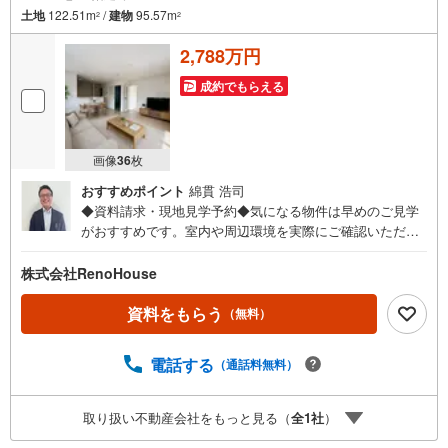
土地
122.51m
/
建物
95.57m
2
2
2,788万円
成約でもらえる
画像
36
枚
おすすめポイント
綿貫 浩司
◆資料請求・現地見学予約◆気になる物件は早めのご見学
がおすすめです。室内や周辺環境を実際にご確認いただけ
ます。住宅ローンや資金計画のご相談も承ります。◎資料
請求は24時間受付中！お気軽にお問い合わせください。◎
株式会社RenoHouse
内覧希望の方は、【室内・現地を見学する】ボタンから日
程を指定して予約！土日祝日のご案内はもちろんOK！（9:
資料をもらう
（無料）
00～18:00）◎他の気になる物件もまとめてご案内できま
す！お急ぎの方は、直接ご連絡頂けるとスムーズにご案内
電話する
（通話料無料）
できます♪理想のマイホーム探しをチームリノハウスが親
切・丁寧にサポートします。
取り扱い不動産会社をもっと見る（
全
1
社
）