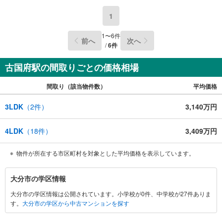
1
1
〜
6
件
前へ
次へ
/
6
件
古国府駅の間取りごとの価格相場
間取り（該当物件数）
平均価格
3LDK
（
2
件）
3,140万円
4LDK
（
18
件）
3,409万円
物件が所在する市区町村を対象とした平均価格を表示しています。
大
大分市の学区情報
分
大分市の学区情報は公開されています。小学校が0件、中学校が27件ありま
市
す。
大分市の学区から中古マンションを探す
に
関