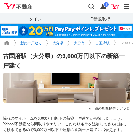
Yahoo!不動産
検索
通知
i
ログイン
ID新規取得
新築一戸建て
大分県
大分市
古国府駅
3,0
古国府駅（大分県）の3,000万円以下の新築一
戸建て
一部の画像提供：アフロ
憧れのマイホームを3,000万円以下の新築一戸建てから探しましょう。
Yahoo!不動産なら間取りやエリア、こだわり条件を追加してさらに詳し
く検索できるので3,000万円以下の理想の新築一戸建てに出会えます。