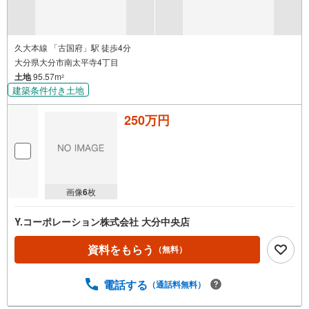
久大本線 「古国府」駅 徒歩4分
大分県大分市南太平寺4丁目
土地
95.57m
2
建築条件付き土地
250万円
画像
6
枚
Y.コーポレーション株式会社 大分中央店
資料をもらう
（無料）
電話する
（通話料無料）