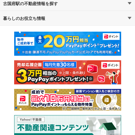
古国府駅の不動産情報を探す
暮らしのお役立ち情報
不動産・住宅
賃貸住宅
マンションカタログ
教えて！住まいの先生
新築マンション
中古マンション
新築一戸建て
中古一戸建て
注文住宅
土地
売却査定