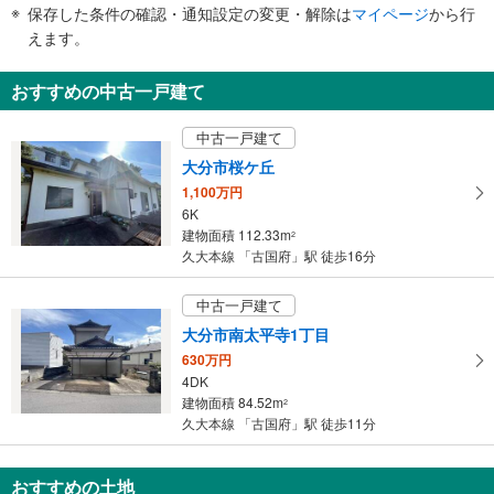
件
保存した条件の確認・通知設定の変更・解除は
マイページ
から行
で
えます。
通
知
おすすめの中古一戸建て
を
受
中古一戸建て
け
大分市桜ケ丘
取
1,100万円
る
6K
・
建物面積 112.33m
2
条
久大本線 「古国府」駅 徒歩16分
件
を
中古一戸建て
マ
大分市南太平寺1丁目
イ
630万円
ペ
4DK
ー
建物面積 84.52m
2
ジ
久大本線 「古国府」駅 徒歩11分
に
保
おすすめの土地
存