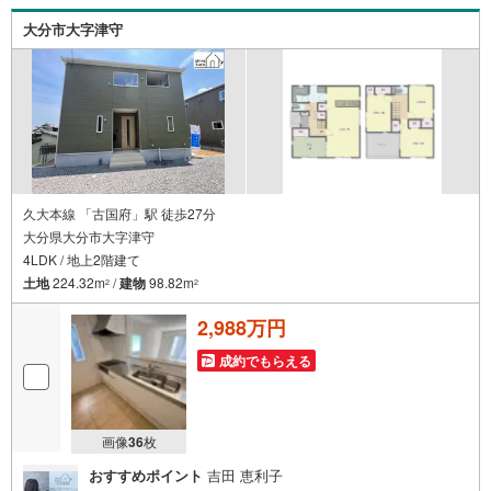
大分市大字津守
久大本線 「古国府」駅 徒歩27分
大分県大分市大字津守
4LDK / 地上2階建て
土地
224.32m
/
建物
98.82m
2
2
2,988万円
成約でもらえる
画像
36
枚
おすすめポイント
吉田 恵利子