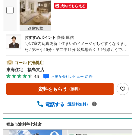
成約でもらえる
画像
36
枚
おすすめポイント
齋藤 匡佑
＼6/7室内写真更新！住まいのイメージがしやすくなりまし
た / 第三小19分・第二中11分 競馬場近く！4号線近くでお
買い物施設充実 並列3台駐車可 家事ラク動線の間取り！
【東海住宅って？】福島市に事務所を開設して30年！豊富
ゴールド推奨店
な物件情報でお客様をお迎えします。【ローン相談無
東海住宅 福島支店
料！】「住宅ローン通るかな？」そんな不安もご相談くだ
4.8
不動産会社レビュー 21件
さい。無料審査代行・秘密厳守、無理な営業はいたしませ
ん。＼ライフプランシミュレーション受付中！/資金・生活
資料をもらう
（無料）
設計を一緒に考えます。【赤ちゃん・お子様大歓迎 】キッ
ズスペース・ベビーベッド完備。女性スタッフがサポート
します。ご家族でお気軽にご来店ください！
電話する
（通話料無料）
福島市渡利字七社宮