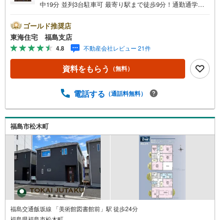
中19分 並列3台駐車可 最寄り駅まで徒歩9分！通勤通学に
便利！ 4LDKで南向き設計！各部屋収納を完備【ご見学・
ご成約キャンペーン実施中！】ご見学でAmazonギフト400
ゴールド推奨店
0円分、ご成約でPayPay最大20万円分プレゼント！【東海
東海住宅 福島支店
住宅って？】福島市に事務所を開設して30年！豊富な物件
4.8
不動産会社レビュー 21件
情報でお客様をお迎えします。【ローン相談無料！】「住
宅ローン通るかな？」そんな不安もご相談ください。無料
資料をもらう
（無料）
審査代行・秘密厳守、無理な営業はいたしません。＼ライ
フプランシミュレーション受付中！/資金・生活設計を一緒
に考えます。【赤ちゃん・お子様大歓迎 】キッズスペー
電話する
（通話料無料）
ス・ベビーベッド完備。女性スタッフがサポートします。
ご家族でお気軽にご来店ください！
福島市松木町
福島交通飯坂線 「美術館図書館前」駅 徒歩24分
福島県福島市松木町