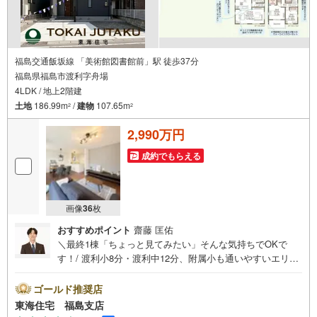
福島交通飯坂線 「美術館図書館前」駅 徒歩37分
福島県福島市渡利字舟場
4LDK / 地上2階建
土地
186.99m
/
建物
107.65m
2
2
2,990万円
成約でもらえる
画像
36
枚
おすすめポイント
齋藤 匡佑
＼最終1棟「ちょっと見てみたい」そんな気持ちでOKで
す！/ 渡利小8分・渡利中12分、附属小も通いやすいエリ
ア！ 4号線近くでアクセス良好！お買い物に便利 並列3台
駐車可 収納たっぷりの4LDK！【東海住宅って？】●福島市
ゴールド推奨店
に事務所を開設し30年！豊富な物件情報でお客様をお迎え
東海住宅 福島支店
いたします！【ローンの相談無料！】●「住宅ローン通るか