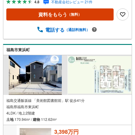
4.8
不動産会社レビュー 21件
な？」様々なお悩みございませんか？●お客様をサポートし
ながら代行で無料審査いたします！●秘密厳守、無理な営業
資料をもらう
（無料）
も致しません。＼ライフプランシュミレーション無料受付
中！/人気です ●「ローンが通っても月々ちゃんと支払え
る？」「月々の支払いを見直したい！」●審査・購入前に安
電話する
（通話料無料）
心 プロが資金・生活設計を一緒に考えご提案いたします！
【赤ちゃん・お子様大歓迎 】●キッズスペースやベビーベ
ッドを完備（オムツあります）●女性スタッフがお子様が飽
福島市東浜町
きてしまわないようお手伝いいたします ●ご家族おそろい
でぜひご来店ください！
福島交通飯坂線 「美術館図書館前」駅 徒歩41分
福島県福島市東浜町
4LDK / 地上2階建
土地
170.94m
/
建物
112.62m
2
2
3,398万円