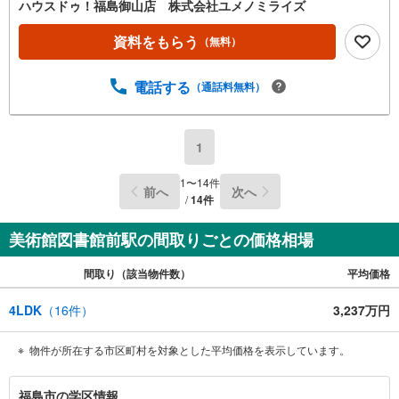
ハウスドゥ！福島御山店 株式会社ユメノミライズ
資料をもらう
（無料）
電話する
（通話料無料）
1
1
〜
14
件
前へ
次へ
/
14
件
美術館図書館前駅の間取りごとの価格相場
間取り（該当物件数）
平均価格
4LDK
（
16
件）
3,237万円
物件が所在する市区町村を対象とした平均価格を表示しています。
福
福島市の学区情報