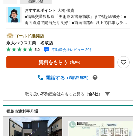
画像
36
枚
おすすめポイント
大橋 優貴
■福島交通飯坂線「美術館図書館前駅」まで徒歩約8分！■
両面道路で陽当たり良好！■前面道路6m以上で駐車もラク
ラク！～永大ハウス工業の強み～仙台市を中心に宮城県内
の多数店舗で展開中！こちらでは当社の強みを大きく2つに
ゴールド推奨店
分けてご紹介！1.＜豊富な不動産知識＞戸建・マンショ
永大ハウス工業 名取店
ン・土地...と種別を問わず不動産を取り扱っております。
5.0
不動産会社レビュー 20件
更に教育施設や商業施設、子育て環境や行政などの地域情
報を総合し、お客様により良い物件選びをして頂けるよ
資料をもらう
（無料）
う、しっかりとサポートさせて頂きます。2.＜経験豊富な
スタッフ＞当社では【購入】【売却】【引っ越し】【リフ
ォーム】など住宅に関する様々なご質問はもちろん、ご購
電話する
（通話料無料）
入時に気になる住宅ローン各種税金についても、誠心誠意
ご説明させて頂きます。各店舗ではキッズスペースも完
取り扱い不動産会社をもっと見る（
全
3
社
）
備！お子様連れのご家族様で是非お越しください。営業時
間:10:00～18:00（定休日火・水曜日※店舗により変動あ
り）現地のご案内も可能ですので、どうぞお気軽にお問い
福島市渡利字舟場
合わせください！