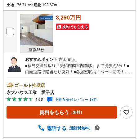
土地
176.71m
/
建物
108.67m
2
2
3,290万円
成約でもらえる
画像
36
枚
おすすめポイント
吉田 凱人
■福島交通飯坂線「美術館図書館前駅」まで徒歩約8分！■
両面道路で陽当たり良好！■各居室収納スペース完備！～永
大ハウス工業の強み～仙台市を中心に宮城県内の多数店舗
で展開中！こちらでは当社の強みを大きく2つに分けてご紹
ゴールド推奨店
介！1.＜豊富な不動産知識＞戸建・マンション・土地...と
永大ハウス工業 愛子店
種別を問わず不動産を取り扱っております。更に教育施設
4.66
不動産会社レビュー 18件
や商業施設、子育て環境や行政などの地域情報を総合し、
お客様により良い物件選びをして頂けるよう、しっかりと
資料をもらう
（無料）
サポートさせて頂きます。2.＜経験豊富なスタッフ＞当社
では【購入】【売却】【引っ越し】【リフォーム】など住
宅に関する様々なご質問はもちろん、ご購入時に気になる
電話する
（通話料無料）
住宅ローン各種税金についても、誠心誠意ご説明させて頂