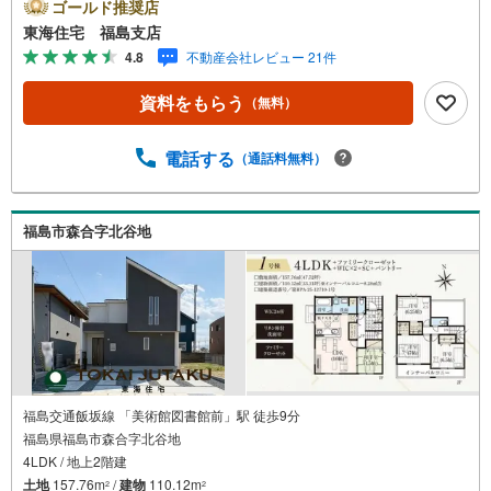
域密着不動産会社です！福島県出身スタッフが中心で、地
ゴールド推奨店
元を熟知した暮らし目線のご提案が強み。Google口コミで
東海住宅 福島支店
も 4.7の高評価をいただいています！実際のお客様の声
4.8
不動産会社レビュー 21件
も、ぜひ参考になさってください。＼住宅ローンのご相談
は無料です！/「通るかな…？」と不安な段階でも大丈夫で
資料をもらう
（無料）
す。自己資金が少ない方のご相談実績もあります。無理な
営業はいたしません。ライフプランシミュレーションも無
料で、将来のことを一緒にゆっくり考えます！ 小さなお子
電話する
（通話料無料）
様連れも大歓迎です！店内にはキッズスペースをご用意し
ております。おむつ替えやミルクのお湯なども対応可能で
す。泣いてしまっても大丈夫ですので、安心してご来店く
福島市森合字北谷地
ださいね。ご相談だけでも大歓迎です！迷っている今だか
らこそ、ぜひ一度お話ししてみませんか？
福島交通飯坂線 「美術館図書館前」駅 徒歩9分
福島県福島市森合字北谷地
4LDK / 地上2階建
土地
157.76m
/
建物
110.12m
2
2