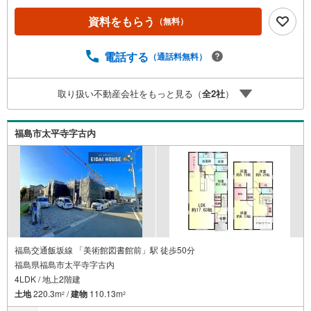
びをして頂けるよう、しっかりとサポートさせて頂きま
資料をもらう
（無料）
す。2.＜経験豊富なスタッフ＞当社では【購入】【売却】
【引っ越し】【リフォーム】など住宅に関する様々なご質
問はもちろん、ご購入時に気になる住宅ローン各種税金に
電話する
（通話料無料）
ついても、誠心誠意ご説明させて頂きます。各店舗ではキ
ッズスペースも完備！お子様連れのご家族様で是非お越し
取り扱い不動産会社をもっと見る（
全
2
社
）
ください。営業時間:10:00～18:00（定休日火・水曜日※店
舗により変動あり）現地のご案内も可能ですので、どうぞ
お気軽にお問い合わせください！
福島市太平寺字古内
福島交通飯坂線 「美術館図書館前」駅 徒歩50分
福島県福島市太平寺字古内
4LDK / 地上2階建
土地
220.3m
/
建物
110.13m
2
2