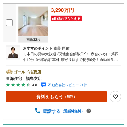
3,290万円
成約でもらえる
画像
32
枚
おすすめポイント
齋藤 匡佑
＼本日の見学大歓迎 /現地集合解散OK！ 森合小9分・第四
中19分 並列3台駐車可 最寄り駅まで徒歩9分！通勤通学に
便利！ 4LDKで南向き設計！各部屋収納を完備【ご見学・
ご成約キャンペーン実施中！】ご見学でAmazonギフト400
ゴールド推奨店
0円分、ご成約でPayPay最大20万円分プレゼント！【東海
東海住宅 福島支店
住宅って？】福島市に事務所を開設して30年！豊富な物件
4.8
不動産会社レビュー 21件
情報でお客様をお迎えします。【ローン相談無料！】「住
宅ローン通るかな？」そんな不安もご相談ください。無料
資料をもらう
（無料）
審査代行・秘密厳守、無理な営業はいたしません。＼ライ
フプランシミュレーション受付中！/資金・生活設計を一緒
に考えます。【赤ちゃん・お子様大歓迎 】キッズスペー
電話する
（通話料無料）
ス・ベビーベッド完備。女性スタッフがサポートします。
ご家族でお気軽にご来店ください！