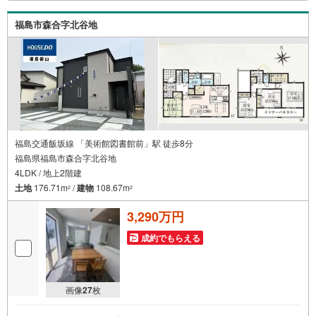
8:00（定休日:火・水曜日 ※店舗により変動あり）現地の
ご案内も可能ですので、どうぞお気軽にお問い合わせくだ
福島市森合字北谷地
さい！
福島交通飯坂線 「美術館図書館前」駅 徒歩8分
福島県福島市森合字北谷地
4LDK / 地上2階建
土地
176.71m
/
建物
108.67m
2
2
3,290万円
成約でもらえる
画像
27
枚