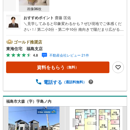
画像
36
枚
おすすめポイント
齋藤 匡佑
＼見学してみると印象変わるかも？ぜひ現地でご体感くだ
さい！/ 第二小3分・第二中10分 南向きで陽だまり広がる、
15帖超のLDK 家族を守る、防犯カメラ付きの安心設計！ 並
列3台駐車可！前面道路も広く駐車も楽ちん 福島で30年の
ゴールド推奨店
地域密着不動産会社です！福島県出身スタッフが中心で、
東海住宅 福島支店
地元を熟知した暮らし目線のご提案が強み。Google口コミ
4.8
不動産会社レビュー 21件
でも 4.7の高評価をいただいています！実際のお客様の声
も、ぜひ参考になさってください。＼住宅ローンのご相談
資料をもらう
（無料）
は無料です！/「通るかな…？」と不安な段階でも大丈夫で
す。自己資金が少ない方のご相談実績もあります。無理な
営業はいたしません。ライフプランシミュレーションも無
電話する
（通話料無料）
料で、将来のことを一緒にゆっくり考えます！ 小さなお子
様連れも大歓迎です！店内にはキッズスペースをご用意し
ております。おむつ替えやミルクのお湯なども対応可能で
福島市大森（字）字島ノ内
す。泣いてしまっても大丈夫ですので、安心してご来店く
ださいね。ご相談だけでも大歓迎です！迷っている今だか
らこそ、ぜひ一度お話ししてみませんか？