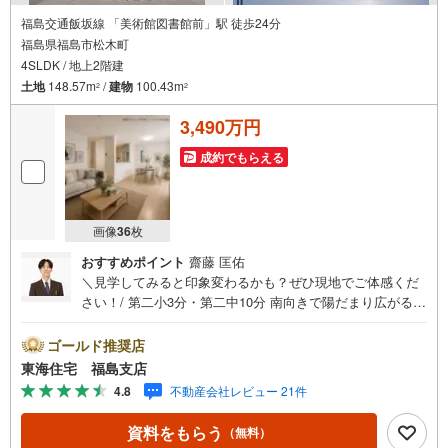
福島交通飯坂線 「美術館図書館前」駅 徒歩24分
福島県福島市松木町
4SLDK / 地上2階建
土地
148.57m
/
建物
100.43m
2
2
3,490万円
成約でもらえる
画像
36
枚
おすすめポイント
齋藤 匡佑
＼見学してみると印象変わるかも？ぜひ現地でご体感くだ
さい！/ 第二小3分・第二中10分 南向きで陽だまり広がる、
15帖超のLDK 家族を守る、防犯カメラ付きの安心設計！ 並
列3台駐車可！前面道路も広く駐車も楽ちん 福島で30年の
ゴールド推奨店
地域密着不動産会社です！福島県出身スタッフが中心で、
東海住宅 福島支店
地元を熟知した暮らし目線のご提案が強み。Google口コミ
4.8
不動産会社レビュー 21件
でも 4.7の高評価をいただいています！実際のお客様の声
も、ぜひ参考になさってください。＼住宅ローンのご相談
資料をもらう
（無料）
は無料です！/「通るかな…？」と不安な段階でも大丈夫で