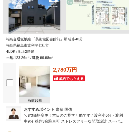
福島交通飯坂線 「美術館図書館前」駅 徒歩40分
福島県福島市渡利字七社宮
4LDK / 地上2階建
土地
123.26m
/
建物
99.98m
2
2
2,780万円
成約でもらえる
画像
36
枚
おすすめポイント
齋藤 匡佑
＼8/3価格変更！本日のご見学可能です / 渡利小5分・渡利
中9分 並列3台駐車可 ストレスフリーな間取設計 スーパー
コンビニ徒歩圏内！ 大容量の収納を完備 福島で31年の地