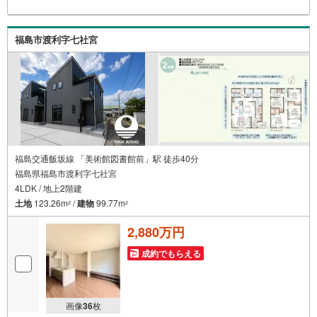
料で、将来のことを一緒にゆっくり考えます！ 小さなお子
様連れも大歓迎です！店内にはキッズスペースをご用意し
ております。おむつ替えやミルクのお湯なども対応可能で
福島市渡利字七社宮
す。泣いてしまっても大丈夫ですので、安心してご来店く
ださいね。ご相談だけでも大歓迎です！迷っている今だか
らこそ、ぜひ一度お話ししてみませんか？
福島交通飯坂線 「美術館図書館前」駅 徒歩40分
福島県福島市渡利字七社宮
4LDK / 地上2階建
土地
123.26m
/
建物
99.77m
2
2
2,880万円
成約でもらえる
画像
36
枚