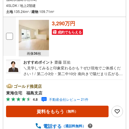
4SLDK / 地上2階建
土地
135.24m
/
建物
109.71m
2
2
3,290万円
成約でもらえる
画像
36
枚
おすすめポイント
齋藤 匡佑
＼見学してみると印象変わるかも？ぜひ現地でご体感くだ
さい！/ 第二小3分・第二中10分 南向きで陽だまり広がる、
15帖超のLDK 家族を守る、防犯カメラ付きの安心設計！ 並
列3台駐車可！前面道路も広く駐車も楽ちん 福島で30年の
ゴールド推奨店
地域密着不動産会社です！福島県出身スタッフが中心で、
東海住宅 福島支店
地元を熟知した暮らし目線のご提案が強み。Google口コミ
4.8
不動産会社レビュー 21件
でも 4.7の高評価をいただいています！実際のお客様の声
も、ぜひ参考になさってください。＼住宅ローンのご相談
資料をもらう
（無料）
は無料です！/「通るかな…？」と不安な段階でも大丈夫で
す。自己資金が少ない方のご相談実績もあります。無理な
営業はいたしません。ライフプランシミュレーションも無
電話する
（通話料無料）