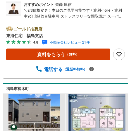
おすすめポイント
齋藤 匡佑
＼8/3価格変更！本日のご見学可能です / 渡利小5分・渡利
中9分 並列3台駐車可 ストレスフリーな間取設計 スーパー
コンビニ徒歩圏内！ 大容量の収納を完備 福島で31年の地
域密着不動産会社です！福島県出身スタッフが中心で、地
ゴールド推奨店
元を熟知した暮らし目線のご提案が強み。Google口コミで
東海住宅 福島支店
も 4.7の高評価をいただいています！実際のお客様の声
4.8
不動産会社レビュー 21件
も、ぜひ参考になさってください。＼住宅ローンのご相談
は無料です！/「通るかな…？」と不安な段階でも大丈夫で
資料をもらう
（無料）
す。自己資金が少ない方のご相談実績もあります。無理な
営業はいたしません。ライフプランシミュレーションも無
料で、将来のことを一緒にゆっくり考えます！ 小さなお子
電話する
（通話料無料）
様連れも大歓迎です！店内にはキッズスペースをご用意し
ております。おむつ替えやミルクのお湯なども対応可能で
す。泣いてしまっても大丈夫ですので、安心してご来店く
福島市松木町
ださいね。ご相談だけでも大歓迎です！迷っている今だか
らこそ、ぜひ一度お話ししてみませんか？