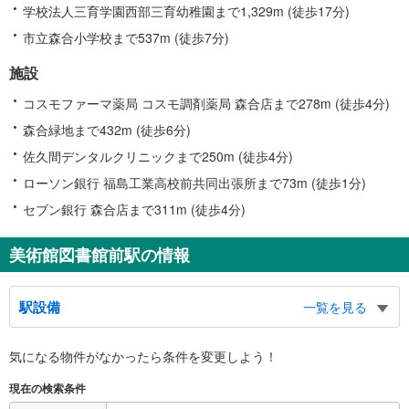
学校法人三育学園西部三育幼稚園まで1,329m (徒歩17分)
市立森合小学校まで537m (徒歩7分)
施設
コスモファーマ薬局 コスモ調剤薬局 森合店まで278m (徒歩4分)
森合緑地まで432m (徒歩6分)
佐久間デンタルクリニックまで250m (徒歩4分)
ローソン銀行 福島工業高校前共同出張所まで73m (徒歩1分)
セブン銀行 森合店まで311m (徒歩4分)
美術館図書館前駅の情報
駅設備
一覧を見る
バリアフリー状況
気になる物件がなかったら
条件を変更しよう！
※段差なしでの移動経路
（○：有り △：要駅員設備 ×：無し）
現在の検索条件
地上⇔改札：○