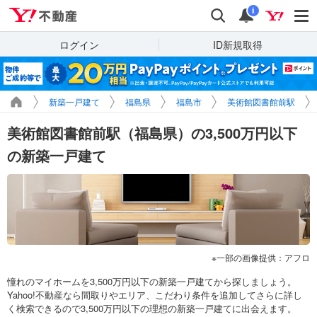
Yahoo!不動産
検索
通知
i
ログイン
ID新規取得
新築一戸建て
福島県
福島市
美術館図書館前駅
美術館図書館前駅（福島県）の3,500万円以下
の新築一戸建て
一部の画像提供：アフロ
憧れのマイホームを3,500万円以下の新築一戸建てから探しましょう。
Yahoo!不動産なら間取りやエリア、こだわり条件を追加してさらに詳し
く検索できるので3,500万円以下の理想の新築一戸建てに出会えます。