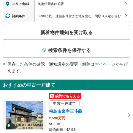
改札⇔ホーム：×
美術館図書館前駅
エリア/路線
3,500万円｜建築条件付き土地を含む｜間取り未定を含む
詳細条件
こ
新着物件通知を受け取る
の
検
索
検索条件を保存する
条
件
保存した条件の確認・通知設定の変更・解除は
マイページ
から行
で
えます。
通
知
おすすめの中古一戸建て
を
受
成約でもらえる
け
中古一戸建て
取
福島市泉字三斗蒔
る
2,598万円
・
5SLDK
条
建物面積 142.93m
2
件