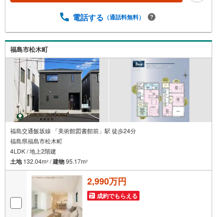
す。自己資金が少ない方のご相談実績もあります。無理な
営業はいたしません。ライフプランシミュレーションも無
電話する
（通話料無料）
料で、将来のことを一緒にゆっくり考えます！ 小さなお子
様連れも大歓迎です！店内にはキッズスペースをご用意し
ております。おむつ替えやミルクのお湯なども対応可能で
福島市松木町
す。泣いてしまっても大丈夫ですので、安心してご来店く
ださいね。ご相談だけでも大歓迎です！迷っている今だか
らこそ、ぜひ一度お話ししてみませんか？
福島交通飯坂線 「美術館図書館前」駅 徒歩24分
福島県福島市松木町
4LDK / 地上2階建
土地
132.04m
/
建物
95.17m
2
2
2,990万円
成約でもらえる