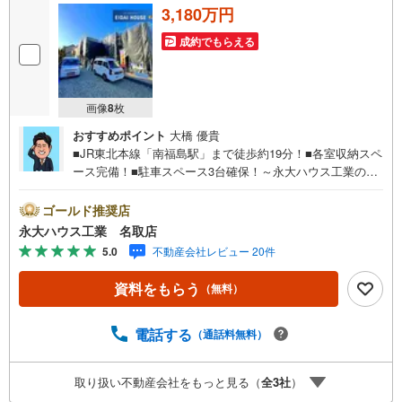
3,180万円
成約でもらえる
画像
8
枚
おすすめポイント
大橋 優貴
■JR東北本線「南福島駅」まで徒歩約19分！■各室収納スペ
ース完備！■駐車スペース3台確保！～永大ハウス工業の強
み～仙台市を中心に宮城県内の多数店舗で展開中！こちら
では当社の強みを大きく2つに分けてご紹介！1.＜豊富な不
ゴールド推奨店
動産知識＞戸建・マンション・土地…と種別を問わず不動
永大ハウス工業 名取店
産を取り扱っております。さらに教育施設や商業施設、子
5.0
不動産会社レビュー 20件
育て環境や行政などの地域情報を総合し、お客様により良
い物件選びをしていただけるよう、しっかりとサポートさ
資料をもらう
（無料）
せていただきます。2.＜経験豊富なスタッフ＞当社では
【購入】【売却】【引っ越し】【リフォーム】など住宅に
関する様々なご相談はもちろん、ご購入時に気になる住宅
電話する
（通話料無料）
ローンや各種税金についても、誠心誠意ご説明させていた
だきます。各店舗ではキッズスペースも完備！お子様連れ
取り扱い不動産会社をもっと見る（
全
3
社
）
のご家族皆様で、ぜひお越しください。営業時間:10:00～1