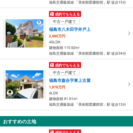
福島交通飯坂線 「美術館図書館前」駅 徒歩15分
を
マ
成約でもらえる
イ
中古一戸建て
ペ
福島市八木田字井戸上
ー
2,480万円
ジ
4SLDK
に
建物面積 115.92m
2
保
福島交通飯坂線 「美術館図書館前」駅 徒歩34分
存
す
成約でもらえる
る
中古一戸建て
福島市森合字東上古屋
1,978万円
4LDK
建物面積 91.91m
2
福島交通飯坂線 「美術館図書館前」駅 徒歩13分
おすすめの土地
成約でもらえる