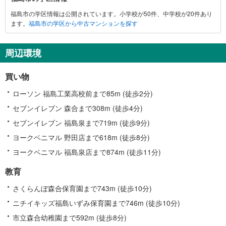
島
福島市の学区情報は公開されています。小学校が50件、中学校が20件あり
市
ます。
福島市の学区から中古マンションを探す
に
関
す
周辺環境
る
情
買い物
報
ローソン 福島工業高校前まで85m (徒歩2分)
セブンイレブン 森合まで308m (徒歩4分)
セブンイレブン 福島泉まで719m (徒歩9分)
ヨークベニマル 野田店まで618m (徒歩8分)
ヨークベニマル 福島泉店まで874m (徒歩11分)
教育
さくらんぼ森合保育園まで743m (徒歩10分)
ニチイキッズ福島いずみ保育園まで746m (徒歩10分)
市立森合幼稚園まで592m (徒歩8分)