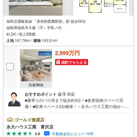
福島交通飯坂線 「美術館図書館前」駅 徒歩56分
福島県福島市大森（字）字島ノ内
4LDK / 地上2階建
土地
167.78m
/
建物
105.51m
2
2
2,999万円
成約でもらえる
画像
36
枚
おすすめポイント
森澤 和宏
■最寄りのバス停まで徒歩約3分！■各室収納スペース完
備！■駐車スペース3台確保！～永大ハウス工業の強み～仙
台市を中心に宮城県内の多数店舗で展開中！こちらでは当
社の強みを大きく2つに分けてご紹介！1.＜豊富な不動産知
ゴールド推奨店
識＞戸建・マンション・土地...と種別を問わず不動産を取
永大ハウス工業 富沢店
り扱っております。更に教育施設や商業施設、子育て環境
4.9
不動産会社レビュー 10件
や行政などの地域情報を総合し、お客様により良い物件選