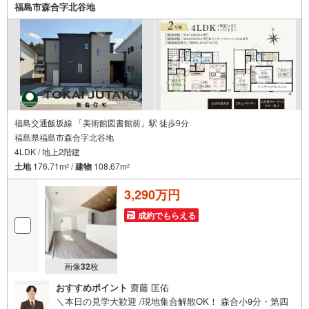
福島市森合字北谷地
福島交通飯坂線 「美術館図書館前」駅 徒歩9分
福島県福島市森合字北谷地
4LDK / 地上2階建
土地
176.71m
/
建物
108.67m
2
2
3,290万円
成約でもらえる
画像
32
枚
おすすめポイント
齋藤 匡佑
＼本日の見学大歓迎 /現地集合解散OK！ 森合小9分・第四