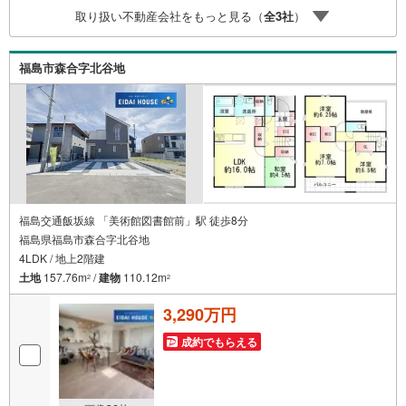
きます。各店舗ではキッズスペースも完備！お子様連れの
取り扱い不動産会社をもっと見る（
全
3
社
）
ご家族様で是非お越しください。営業時間:10:00～18:00
（定休日火・水曜日※店舗により変動あり）現地のご案内も
可能ですので、どうぞお気軽にお問い合わせください！
福島市森合字北谷地
福島交通飯坂線 「美術館図書館前」駅 徒歩8分
福島県福島市森合字北谷地
4LDK / 地上2階建
土地
157.76m
/
建物
110.12m
2
2
3,290万円
成約でもらえる