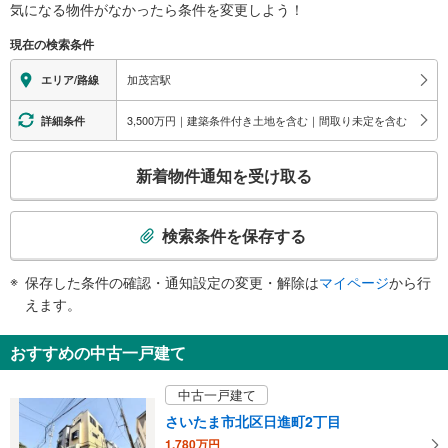
北
気になる物件がなかったら
条件を変更しよう！
区
現在の検索条件
に
関
加茂宮駅
エリア/路線
す
る
3,500万円｜建築条件付き土地を含む｜間取り未定を含む
詳細条件
情
こ
報
新着物件通知を受け取る
の
検
索
検索条件を保存する
条
件
保存した条件の確認・通知設定の変更・解除は
マイページ
から行
で
えます。
通
知
おすすめの中古一戸建て
を
受
中古一戸建て
け
さいたま市北区日進町2丁目
取
1,780万円
る