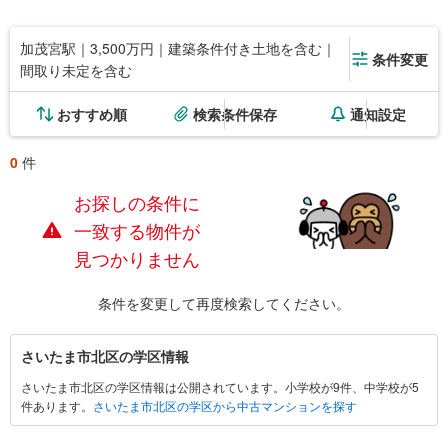
加茂宮駅｜3,500万円｜建築条件付き土地を含む｜
条件変更
間取り未定を含む
おすすめ順
検索条件保存
通知設定
0
件
お探しの条件に
一致する物件が
見つかりません
条件を変更して再度検索してください。
さ
さいたま市北区の学区情報
い
さいたま市北区の学区情報は公開されています。小学校が9件、中学校が5
た
件あります。
さいたま市北区の学区から中古マンションを探す
ま
市