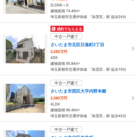
2LDKK＋S
・
建物面積 74.46m
2
条
埼玉新都市交通伊奈線 「加茂宮」駅 徒歩24分
件
を
成約でもらえる
マ
中古一戸建て
イ
さいたま市北区日進町2丁目
ペ
3,280万円
ー
4DK
ジ
建物面積 95.84m
2
に
埼玉新都市交通伊奈線 「加茂宮」駅 徒歩19分
保
存
中古一戸建て
す
さいたま市西区大字内野本郷
る
2,280万円
4LDK
建物面積 96.46m
2
埼玉新都市交通伊奈線 「加茂宮」駅 徒歩42分
中古一戸建て