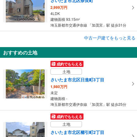
さいたま市北区奈良町
2,999万円
4LDK
建物面積 93.15m
2
埼玉新都市交通伊奈線 「加茂宮」駅 徒歩31分
成約でもらえる
中古一戸建てをもっと見る
中古一戸建て
おすすめの土地
さいたま市北区日進町2丁目
3,280万円
成約でもらえる
4DK＋S
土地
建物面積 95.84m
2
埼玉新都市交通伊奈線 「加茂宮」駅 徒歩19分
さいたま市北区日進町3丁目
1,980万円
未定
建物面積 -
埼玉新都市交通伊奈線 「加茂宮」駅 徒歩25分
成約でもらえる
土地
さいたま市北区櫛引町2丁目