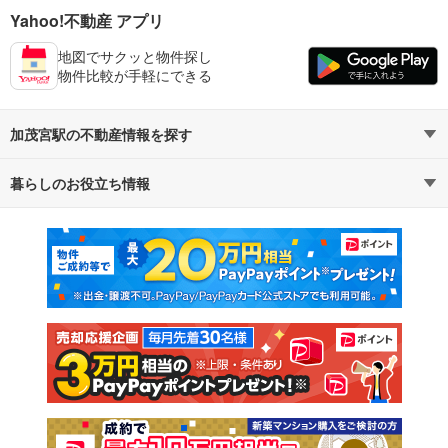
Yahoo!不動産 アプリ
地図でサクッと物件探し
物件比較が手軽にできる
加茂宮駅の不動産情報を探す
暮らしのお役立ち情報
不動産・住宅
賃貸住宅
マンションカタログ
教えて！住まいの先生
新築マンション
中古マンション
新築一戸建て
中古一戸建て
注文住宅
土地
売却査定