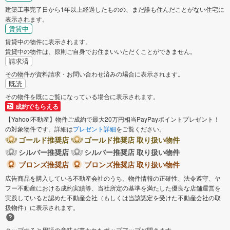
建築工事完了日から1年以上経過したものの、まだ誰も住んだことがない住宅に
表示されます。
賃貸中
賃貸中の物件に表示されます。
賃貸中の物件は、原則ご自身でお住まいいただくことができません。
請求済
その物件が資料請求・お問い合わせ済みの場合に表示されます。
既読
その物件を既にご覧になっている場合に表示されます。
成約でもらえる
【Yahoo!不動産】物件ご成約で最大20万円相当PayPayポイントプレゼント！
の対象物件です。詳細は
プレゼント詳細
をご覧ください。
ゴールド推奨店
ゴールド推奨店 取り扱い物件
シルバー推奨店
シルバー推奨店 取り扱い物件
ブロンズ推奨店
ブロンズ推奨店 取り扱い物件
広告商品を購入している不動産会社のうち、物件情報の正確性、法令遵守、ヤ
フー不動産における成約実績等、当社所定の基準を満たした優良な店舗運営を
実践していると認めた不動産会社（もしくは当該認定を受けた不動産会社の取
扱物件）に表示されます。
タップすると用語の意味が書かれたポップアップが開きます。