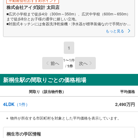
不動産会社おすすめポイント
株式会社アイダ設計 太田店
■広沢小学校まで徒歩4分（300m～350m）、広沢中学校（600m～650m）
まで徒歩8分とお子様の通学に嬉しい立地。
■対面式キッチンには食器洗浄乾燥機・浄水器が標準装備なので手間がかか
る家事も素早くこなせます。
もっと見る
■カースペース3台完備！ゆとりある生活を送ることができます。
1
1
〜
1
件
前へ
次へ
/
1
件
新桐生駅の間取りごとの価格相場
間取り（該当物件数）
平均価格
4LDK
（
1
件）
2,490万円
物件が所在する市区町村を対象とした平均価格を表示しています。
桐
桐生市の学区情報
生