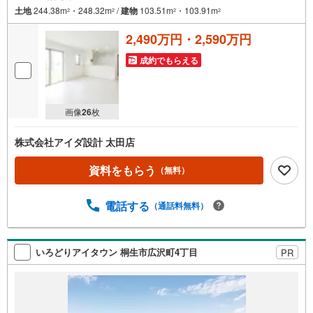
土地
244.38m
・248.32m
/
建物
103.51m
・103.91m
2
2
2
2
2,490万円・2,590万円
成約でもらえる
画像
26
枚
株式会社アイダ設計 太田店
資料をもらう
（無料）
電話する
（通話料無料）
いろどりアイタウン 桐生市広沢町4丁目
PR