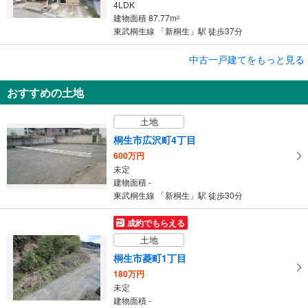
4LDK
建物面積 87.77m
2
東武桐生線 「新桐生」駅 徒歩37分
中古一戸建てをもっと見る
中古一戸建て
桐生市広沢町1丁目
おすすめの土地
480万円
4DK
土地
建物面積 77.83m
2
東武桐生線 「新桐生」駅 徒歩21分
桐生市広沢町4丁目
600万円
未定
建物面積 -
東武桐生線 「新桐生」駅 徒歩30分
成約でもらえる
土地
桐生市菱町1丁目
180万円
未定
建物面積 -