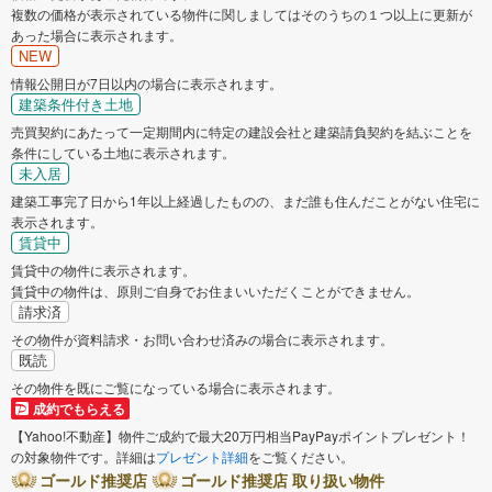
複数の価格が表示されている物件に関しましてはそのうちの１つ以上に更新が
あった場合に表示されます。
NEW
情報公開日が7日以内の場合に表示されます。
建築条件付き土地
売買契約にあたって一定期間内に特定の建設会社と建築請負契約を結ぶことを
条件にしている土地に表示されます。
未入居
建築工事完了日から1年以上経過したものの、まだ誰も住んだことがない住宅に
表示されます。
賃貸中
賃貸中の物件に表示されます。
賃貸中の物件は、原則ご自身でお住まいいただくことができません。
請求済
その物件が資料請求・お問い合わせ済みの場合に表示されます。
既読
その物件を既にご覧になっている場合に表示されます。
成約でもらえる
【Yahoo!不動産】物件ご成約で最大20万円相当PayPayポイントプレゼント！
の対象物件です。詳細は
プレゼント詳細
をご覧ください。
ゴールド推奨店
ゴールド推奨店 取り扱い物件