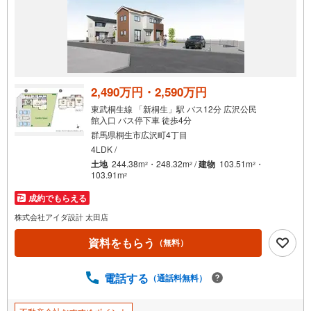
2,490万円・2,590万円
東武桐生線 「新桐生」駅 バス12分 広沢公民
館入口 バス停下車 徒歩4分
群馬県桐生市広沢町4丁目
4LDK /
土地
244.38m
・248.32m
/
建物
103.51m
・
2
2
2
103.91m
2
成約でもらえる
株式会社アイダ設計 太田店
資料をもらう
（無料）
電話する
（通話料無料）