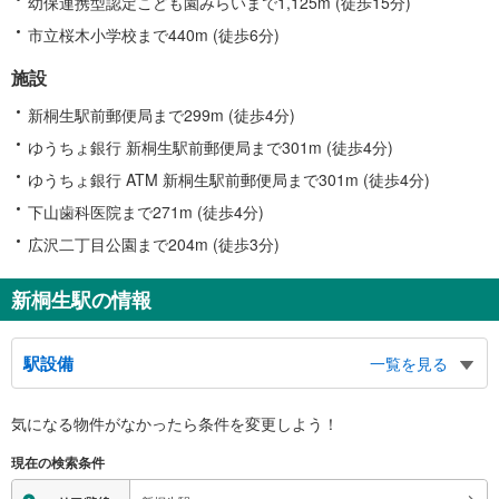
幼保連携型認定こども園みらいまで1,125m (徒歩15分)
市立桜木小学校まで440m (徒歩6分)
施設
新桐生駅前郵便局まで299m (徒歩4分)
ゆうちょ銀行 新桐生駅前郵便局まで301m (徒歩4分)
ゆうちょ銀行 ATM 新桐生駅前郵便局まで301m (徒歩4分)
下山歯科医院まで271m (徒歩4分)
広沢二丁目公園まで204m (徒歩3分)
新桐生駅の情報
駅設備
一覧を見る
バリアフリー状況
気になる物件がなかったら
条件を変更しよう！
※段差なしでの移動経路
（○：有り △：要駅員設備 ×：無し）
現在の検索条件
地上⇔改札：○
改札⇔ホーム：