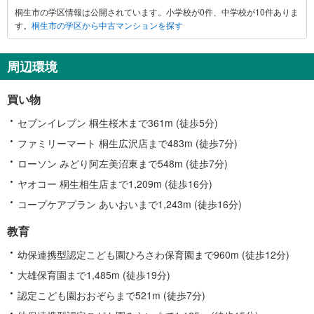
桐生市の学区情報は公開されています。小学校が0件、中学校が10件ありま
市
す。
桐生市の学区から中古マンションを探す
に
関
す
周辺環境
る
情
買い物
報
セブンイレブン 桐生桜木まで361m (徒歩5分)
ファミリーマート 桐生広沢店まで483m (徒歩7分)
ローソン みどり阿左美沼東まで548m (徒歩7分)
ヤオコー 桐生相生店まで1,209m (徒歩16分)
コープケアプラン あいおいまで1,243m (徒歩16分)
教育
幼保連携型認定こども園ひろさわ保育園まで960m (徒歩12分)
大雄保育園まで1,485m (徒歩19分)
認定こども園おおぞらまで521m (徒歩7分)