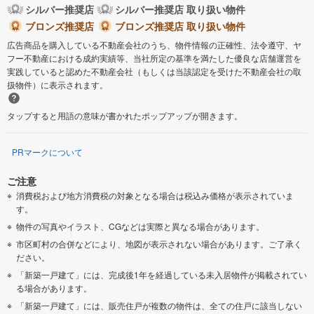
シルバー推奨店
シルバー推奨店 取り扱い物件
ブロンズ推奨店
ブロンズ推奨店 取り扱い物件
広告商品を購入している不動産会社のうち、物件情報の正確性、法令遵守、ヤ
フー不動産における成約実績等、当社所定の基準を満たした優良な店舗運営を
実践していると認めた不動産会社（もしくは当該認定を受けた不動産会社の取
扱物件）に表示されます。
タップすると用語の意味が書かれたポップアップが開きます。
PRマークについて
ご注意
消費税および地方消費税の対象となる場合は税込み価格が表示されていま
す。
物件の写真やイラスト、CGなどは実際と異なる場合があります。
市区町村の合併などにより、地図が表示されない場合があります。ご了承く
ださい。
「新築一戸建て」には、完成後1年を経過している未入居物件が掲載されてい
る場合があります。
「新築一戸建て」には、販売住戸が複数の物件は、全ての住戸に該当しない