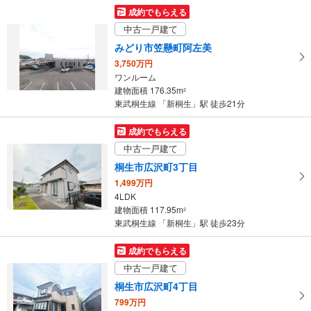
を
成約でもらえる
マ
中古一戸建て
イ
みどり市笠懸町阿左美
ペ
3,750万円
ー
ワンルーム
ジ
建物面積 176.35m
2
に
東武桐生線 「新桐生」駅 徒歩21分
保
存
成約でもらえる
す
中古一戸建て
る
桐生市広沢町3丁目
1,499万円
4LDK
建物面積 117.95m
2
東武桐生線 「新桐生」駅 徒歩23分
成約でもらえる
中古一戸建て
桐生市広沢町4丁目
799万円