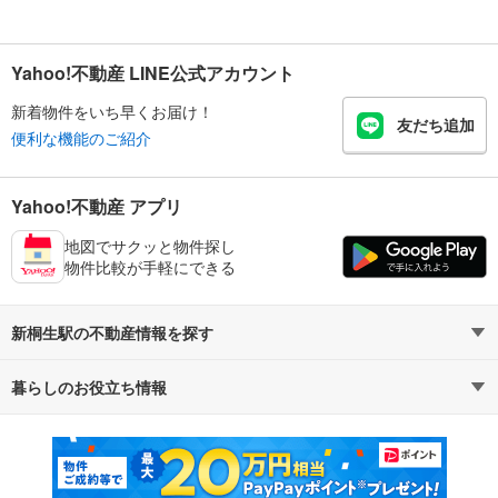
Yahoo!不動産 LINE公式アカウント
新着物件をいち早くお届け！
友だち追加
便利な機能のご紹介
Yahoo!不動産 アプリ
地図でサクッと物件探し
物件比較が手軽にできる
新桐生駅の不動産情報を探す
暮らしのお役立ち情報
不動産・住宅
賃貸住宅
マンションカタログ
教えて！住まいの先生
新築マンション
中古マンション