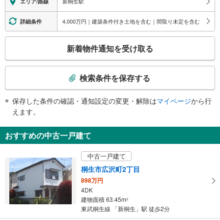
新桐生駅
エリア/路線
１番線ホーム：○
２番線ホーム：×
4,000万円｜建築条件付き土地を含む｜間取り未定を含む
詳細条件
トイレ
《車椅子対応》
こ
新着物件通知を受け取る
・改札外
の
スロープ
検
・改札⇔地上
索
検索条件を保存する
その他
条
・点字テープ（券売機・手すり等）
件
保存した条件の確認・通知設定の変更・解除は
マイページ
から行
・ＡＥＤ
で
えます。
通
知
おすすめの中古一戸建て
を
受
中古一戸建て
け
桐生市広沢町2丁目
取
898万円
る
4DK
・
建物面積 63.45m
2
条
東武桐生線 「新桐生」駅 徒歩2分
件