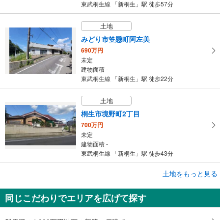
東武桐生線 「新桐生」駅 徒歩57分
土地
みどり市笠懸町阿左美
690万円
未定
建物面積 -
東武桐生線 「新桐生」駅 徒歩22分
土地
桐生市境野町2丁目
700万円
未定
建物面積 -
東武桐生線 「新桐生」駅 徒歩43分
土地をもっと見る
土地
足利市小俣町
同じこだわりでエリアを広げて探す
900万円
未定
建物面積 -