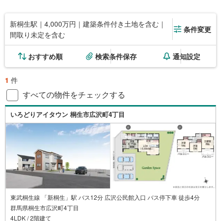
新桐生駅｜4,000万円｜建築条件付き土地を含む｜
条件変更
間取り未定を含む
おすすめ順
検索条件保存
通知設定
1
件
すべての物件をチェックする
いろどりアイタウン 桐生市広沢町4丁目
東武桐生線 「新桐生」駅 バス12分 広沢公民館入口 バス停下車 徒歩4分
群馬県桐生市広沢町4丁目
4LDK / 2階建て