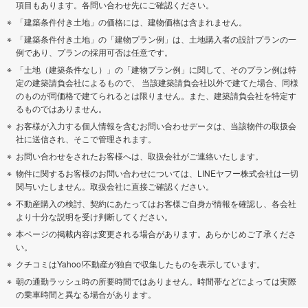
項目もあります。各問い合わせ先にご確認ください。
「建築条件付き土地」の価格には、建物価格は含まれません。
「建築条件付き土地」の「建物プラン例」は、土地購入者の設計プランの一
例であり、プランの採用可否は任意です。
「土地（建築条件なし）」の「建物プラン例」に関して、そのプラン例は特
定の建築請負会社によるもので、 当該建築請負会社以外で建てた場合、同様
のものが同価格で建てられるとは限りません。また、建築請負会社を特定す
るものではありません。
お客様が入力する個人情報を含むお問い合わせデータは、当該物件の取扱会
社に送信され、そこで管理されます。
お問い合わせをされたお客様へは、取扱会社がご連絡いたします。
物件に関するお客様のお問い合わせについては、LINEヤフー株式会社は一切
関与いたしません。取扱会社に直接ご確認ください。
不動産購入の検討、契約にあたってはお客様ご自身が情報を確認し、各会社
より十分な説明を受け判断してください。
本ページの掲載内容は変更される場合があります。あらかじめご了承くださ
い。
クチコミはYahoo!不動産が独自で収集したものを表示しています。
朝の通勤ラッシュ時の所要時間ではありません。時間帯などによっては実際
の乗車時間と異なる場合があります。