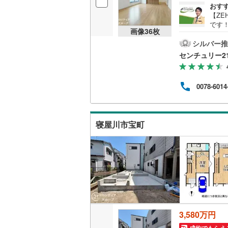
おす
後藤寺線
(
【ZE
です
東北新幹
画像
36
枚
小学
車も
シルバー推
秋田新幹
閑静
センチュリー2
でき
山陽新幹
ね・
家族
西九州新
0078-6014
徒歩約
ンナ
あり
地下鉄
札幌市営
可能
寝屋川市宝町
ムプ
仙台市地
東京メト
東京メト
東京メト
都営浅草
3,580万円
都営大江