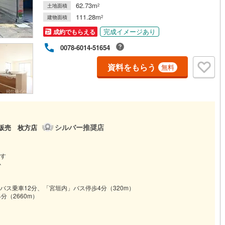
62.73m
土地面積
2
111.28m
建物面積
2
道
(
3
)
北越急行ほくほく線
(
0
)
完成イメージあり
成約でもらえる
て銀河鉄道
(
0
)
青い森鉄道
(
2
)
0078-6014-51654
弘南線
(
0
)
弘南鉄道大鰐線
(
0
)
資料をもらう
無料
鉄道鳥海山ろく線
(
0
)
福島交通飯坂線
(
71
)
長野線
(
3
)
上田電鉄別所線
(
6
)
イトレール
(
139
)
関東鉄道竜ケ崎線
(
36
)
シルバー推奨店
宅販売 枚方店
鉄道大洗鹿島線
(
96
)
ひたちなか海浜鉄道湊線
(
73
)
67
)
千葉都市モノレール
(
202
)
す
心
鉄道上毛線
(
178
)
秩父鉄道
(
174
)
ス乗車12分、「宮垣内」バス停歩4分（320m）
線
(
40
)
つくばエクスプレス
(
237
)
分（2660m）
270
)
京成押上線
(
3
)