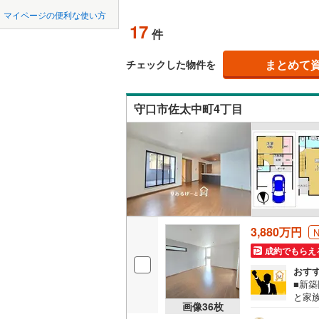
中国
LD
鳥取
北上線
(
0
)
マイページの便利な使い方
17
リビング
件
山田線
(
0
)
四国
徳島
(
2
)
(
3
)
(
0
（
15
）
大湊線
(
0
)
まとめて
チェックした物件を
九州・沖縄
福岡
構造・規模・
只見線
(
8
)
(
17
)
(
4
)
守口市佐太中町4丁目
耐震、免
奥羽本線
(
（
4
）
男鹿線
(
0
)
0
0
0
0
0
0
該当物件
該当物件
該当物件
該当物件
該当物件
該当物件
件
件
件
件
件
件
長期優良
羽越本線
(
飯山線
(
0
)
立地
湘南新宿
3,880万円
(
916
)
最寄りの
成約でもらえ
外房線
(
16
おす
間取り、居室
■新
成田線
(
17
と家
吹き抜け
画像
36
枚
学の
東金線
(
28