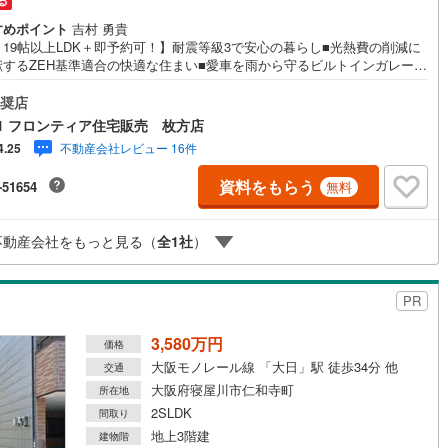
る
すめポイント
吉村 勇貴
々19帖以上LDK＋即予約可！】耐震等級3で安心の暮らし■光熱費の削減に
営地下鉄東山線
(
128
)
名古屋市営地下鉄名城線
(
35
)
献するZEH基準適合の快適な住まい■愛車を雨から守るビルトインガレージ
居室にクローゼットがあり収納豊富 特徴・火災保険料が抑えられる省令準
営地下鉄桜通線
(
60
)
名古屋市営地下鉄上飯田線
(
42
)
仕様の建物・ご家族の会話が自然と弾む人気のカウンターキッチンを採
奨店
スーパー「万代寝屋川西店」徒歩約4分で買い物至便です 立地・寝屋川市
1 フロンティア住宅販売 枚方店
地下鉄烏丸線
(
40
)
京都市営地下鉄東西線
(
82
)
小学校まで徒歩約7分・寝屋川市立第八中学校まで徒歩約12分 弊社が選ば
不動産会社レビュー 16件
4.25
理由 1.お金の扱い方のプロ、ファイナンシャルプランナーが資金計画をサ
tro今里筋線
(
18
)
OsakaMetro御堂筋線
(
47
)
ト！2.買い替えなどにも対応できる売却専門チームあり！3.たくさんの銀行
資料をもらう
-51654
無料
がりがあるため、最も低金利になるように審査が可能！4.物件のお引渡し
tro四つ橋線
(
6
)
OsakaMetro中央線
(
11
)
必要になったお家のリフォームも弊社のリフォームプランナーがご提案！
定期的にご連絡を繋ぎ、有事の際に迅速にサポートいたします弊社は専門家
tro堺筋線
(
0
)
神戸市営地下鉄西神・山手線
(
82
)
不動産会社をもっと見る（
全
1
社
）
が連携をとっているため、より多くの知見がございますお気軽にお問合せ
さい！
下鉄空港線
(
44
)
福岡市地下鉄箱崎線
(
2
)
PR
0
)
函館市電
(
0
)
3,580万円
価格
りび鉄道
(
0
)
わたらせ渓谷鐵道
(
1
)
大阪モノレール線 「大日」駅 徒歩34分 他
交通
大阪府寝屋川市仁和寺町
所在地
行
(
93
)
会津鉄道
(
8
)
2SLDK
間取り
地上3階建
建物階
縦貫鉄道
(
0
)
しなの鉄道北しなの線
(
2
)