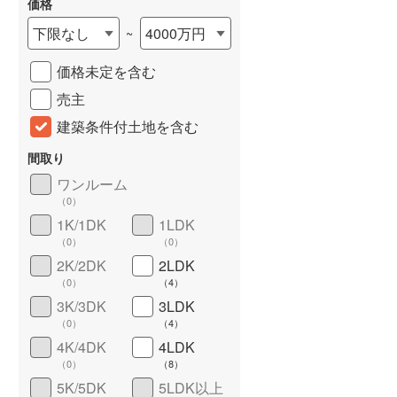
価格
城端線
(
0
)
下限なし
4000万円
~
関西本線（JR西日本）
(
248
)
価格未定を含む
大阪環状線
(
10
)
売主
山陽本線（JR西日本）
(
848
)
建築条件付土地を含む
姫新線
(
91
)
間取り
ワンルーム
吉備線
(
43
)
（
0
）
詳しく見る
芸備線
(
68
)
1K/1DK
1LDK
（
0
）
（
0
）
可部線
(
42
)
2K/2DK
2LDK
（
0
）
（
4
）
宇部線
(
3
)
3K/3DK
3LDK
山陰本線
(
62
)
（
0
）
（
4
）
4K/4DK
4LDK
境線
(
2
)
（
0
）
（
8
）
奈良線
(
174
)
5K/5DK
5LDK以上