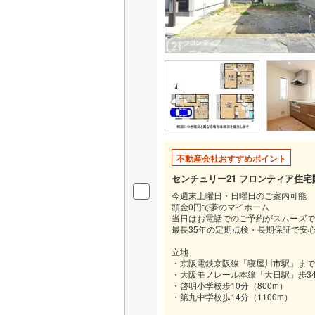
いすみ鉄
IGRいわ
弘南鉄道
由利高原
長野電鉄
不動産会社おすすめポイント
宇都宮ラ
センチュリー21 フロンティア住
鹿島臨海
今週末土曜日・日曜日のご案内可能
頭金0円で夢のマイホーム
小湊鐵道
(
当日はお電話でのご予約がスムーズで
最長35年の定期点検・長期保証で安
上毛電気
立地
・京阪電鉄京阪線「寝屋川市駅」までバ
流鉄流山
・大阪モノレール本線「大日駅」歩34
・啓明小学校歩10分（800m）
京成本線
(
・第九中学校歩14分（1100m）