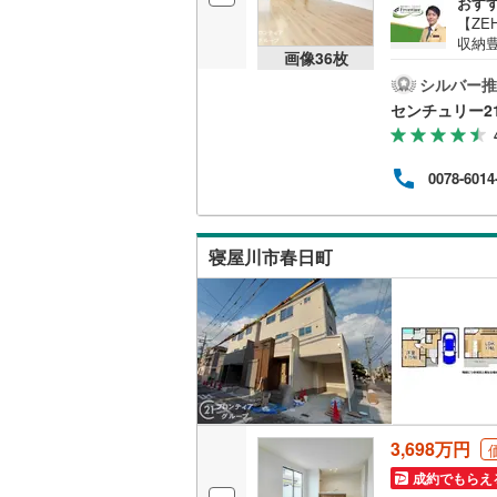
おす
【ZE
桜井線
(
14
収納
画像
36
枚
くい
阪和線
(
74
車も
シルバー推
閑静
おおさか
センチュリー2
でき
窓が
内子線
(
0
)
団ら
0078-6014
約13
鳴門線
(
0
)
ーが
り！
土讃線
(
80
能！
寝屋川市春日町
プラ
鹿児島本
三角線
(
23
長崎本線
(
佐世保線
(
豊肥本線
(
3,698万円
日南線
(
47
成約でもらえ