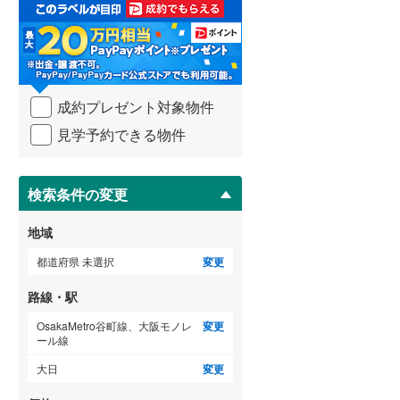
取
3階建て以上
（
9
）
る
武蔵野線
(
640
)
・
条
横須賀線
(
87
)
件
を
青梅線
(
331
)
成約プレゼント対象物件
マ
イ
小海線
(
9
)
見学予約できる物件
ペ
ー
京浜東北線
(
435
)
ジ
に
検索条件の変更
総武線
(
139
)
保
存
御殿場線
(
174
)
地域
す
る
中央本線（JR東海）
(
538
)
都道府県 未選択
変更
太多線
(
72
)
路線・駅
名松線
(
1
)
OsakaMetro谷町線、大阪モノレ
変更
ール線
東海道本線（JR西日本）
(
408
)
大日
変更
小浜線
(
0
)