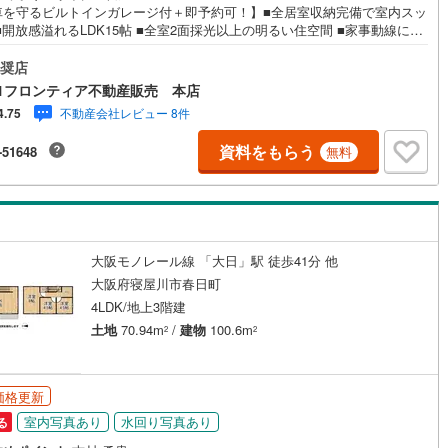
車を守るビルトインガレージ付＋即予約可！】■全居室収納完備で室内スッ
2
)
七尾線
(
0
)
■開放感溢れるLDK15帖 ■全室2面採光以上の明るい住空間 ■家事動線に配
契約、入居関連など
た3LDKプラン 特徴・衣類をたっぷり収納できるウォークインクローゼッ
高山本線（JR西日本）
(
0
)
会話が弾むカウンターキッチン採用・雨の日も安心な浴室乾燥機完備・プ
奨店
能
（
2
）
バシーを守る3階建の暮らし・防犯面に配慮したモニター付インターホン
1フロンティア不動産販売 本店
・守口市立金田小学校まで徒歩約10分・守口市立庭窪中学校まで徒歩約18
JR西日本）
(
3
)
湖西線
(
103
)
不動産会社レビュー 8件
4.75
弊社が選ばれる理由 1.お金の扱い方のプロ、ファイナンシャルプランナーが
応
計画をサポート2.買い替えなどにも対応できる売却専門チームあり！3.たく
福知山線
(
100
)
資料をもらう
-51648
無料
の銀行と繋がりがあるため、最も低金利になるように審査が可能4.物件の
ン内見(相談)可
（
2
）
IT重説可
（
2
）
渡し後に必要になったお家のリフォームも弊社のリフォームプランナーが
83
)
播但線
(
72
)
案！5.定期的にご連絡を繋ぎ、有事の際に迅速にサポートいたします弊社
門家同士が連携をとっているため、より多くの知見がございますお気軽に
)
津山線
(
20
)
合せください
ン対応とは？
)
伯備線
(
78
)
大阪モノレール線 「大日」駅 徒歩41分 他
大阪府寝屋川市春日町
)
呉線
(
123
)
4LDK/地上3階建
山口線
(
3
)
土地
70.94m
/
建物
100.6m
2
2
3
)
美祢線
(
0
)
価格更新
因美線
(
1
)
室内写真あり
水回り写真あり
る
草津線
(
36
)