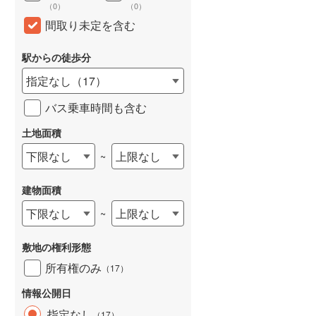
（
0
）
（
0
）
和歌山線
(
95
)
間取り未定を含む
東西線
(
13
)
駅からの徒歩分
予讃線
(
1
)
指定なし
（
17
）
高徳線
(
1
)
バス乗車時間も含む
牟岐線
(
4
)
土地面積
山陽本線（JR九州）
(
22
)
下限なし
上限なし
~
篠栗線
(
108
)
建物面積
指宿枕崎線
(
168
)
下限なし
上限なし
~
筑肥線
(
95
)
敷地の権利形態
久大本線
(
103
)
所有権のみ
（
17
）
日田彦山線
(
82
)
情報公開日
筑豊本線
(
165
)
指定なし
（
17
）