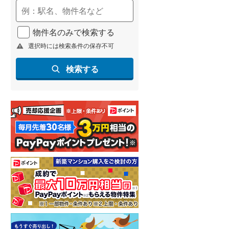
(
13
)
名古屋市営地下鉄鶴舞線
(
69
)
物件名のみで検索する
選択時には検索条件の保存不可
名古屋市営地下鉄名港線
(
25
)
OsakaMetro長堀鶴見緑地線
(
17
)
検索する
OsakaMetro谷町線
(
66
)
OsakaMetro千日前線
(
5
)
神戸市営地下鉄海岸線
(
13
)
福岡市地下鉄七隈線
(
161
)
函館市電宝来・谷地頭線
(
0
)
真岡鐵道
(
15
)
山形鉄道フラワー長井線
(
0
)
えちごトキめき鉄道妙高はねうまラ