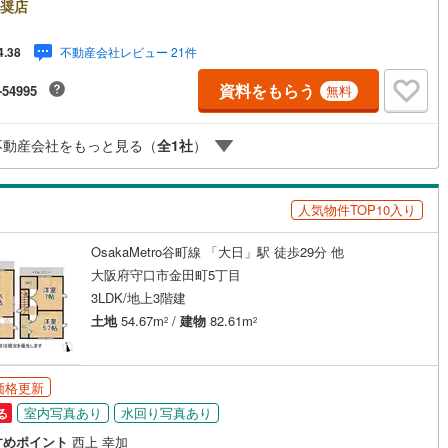
奨店
け
（
0
）
平屋・1階建て
（
0
）
)
鶴見線
(
16
)
不動産会社レビュー 21件
4.38
ルーム（納戸）
（
2
）
9
)
根岸線
(
29
)
資料をもらう
-54995
無料
4
)
中央本線（JR東日本）
(
610
)
213
)
八高線
(
804
)
ッチン
（
0
）
対面キッチン
（
13
）
不動産会社をもっと見る（
全
1
社
）
9
)
大糸線（JR東日本）
(
4
)
人気物件TOP10入り
各駅停車）
(
247
)
埼京線
(
201
)
機あり
（
12
）
OsakaMetro谷町線 「大日」駅 徒歩29分 他
東海道本線（JR東海）
(
1,287
)
大阪府守口市金田町5丁目
庭
0
)
飯田線
(
207
)
3LDK/地上3階建
土地
54.67m
/
建物
82.61m
2
2
ッキあり
（
0
）
3
)
高山本線（JR東海）
(
99
)
JR東海）
(
208
)
紀勢本線（JR東海）
(
5
)
価格更新
博多南線
(
140
)
室内写真あり
水回り写真あり
る
インクローゼット
床下収納
（
7
）
R西日本）
(
0
)
北陸本線
(
17
)
すめポイント
西上 幸加