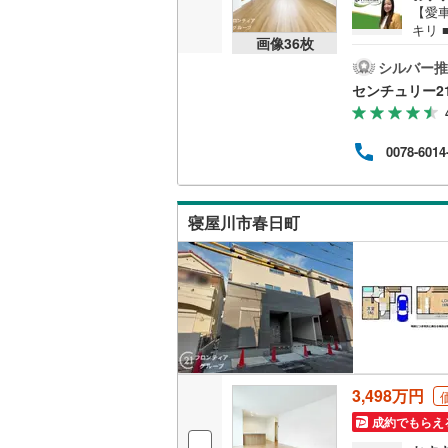
【愛
越美北線
(
キリ 
販売、価格、
画像
36
枚
慮し
氷見線
(
0
)
ト・
シルバー推
即入居可
ライ
センチュリー2
立地
紀勢本線（
分 
オンライン対
資金
桜島線
(
6
)
0078-6014
さん
オンライ
お引
加古川線
(
ご提
は専
赤穂線
(
57
寝屋川市春日町
お問
オンライ
宇野線
(
46
福塩線
(
44
岩徳線
(
5
)
小野田線
(
3,498万円
舞鶴線
(
4
)
成約でもらえ
木次線
(
0
)