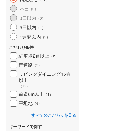
北海道新幹線
(
0
)
本日
（
0
）
山形新幹線
(
358
)
3日以内
（
0
）
5日以内
東海道新幹線
(
443
)
（
1
）
1週間以内
（
2
）
九州新幹線
(
196
)
こだわり条件
駐車場2台以上
（
2
）
南道路
札幌市営地下鉄東豊線
(
1
)
（
2
）
リビングダイニング15畳
東京メトロ銀座線
(
0
)
以上
（
15
）
東京メトロ日比谷線
(
3
)
前道6m以上
（
1
）
東京メトロ有楽町線
(
5
)
平坦地
（
6
）
東京メトロ副都心線
(
5
)
すべてのこだわりを見る
都営新宿線
(
14
)
キーワードで探す
横浜市営地下鉄グリーンライン