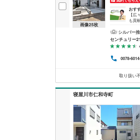
成約でもらえ
おす
【広
名古屋市
も貢
画像
25
枚
■全
名古屋市
耐火
シルバー推
用・
センチュリー2
京都市営
立西
れる
OsakaMe
ポー
0078-6014
と繋
OsakaMe
後に
5.
OsakaMe
取り扱い
同士
くだ
福岡市地
寝屋川市仁和寺町
私鉄・その他
札幌市電
(
道南いさ
阿武隈急
秋田内陸