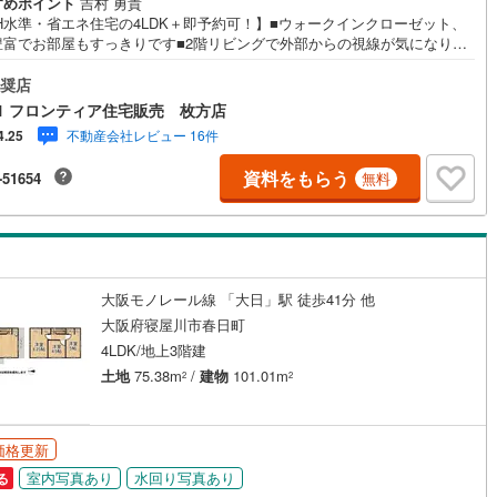
すめポイント
吉村 勇貴
H水準・省エネ住宅の4LDK＋即予約可！】■ウォークインクローゼット、
6
)
片町線
(
202
)
豊富でお部屋もすっきりです■2階リビングで外部からの視線が気になりに
です！■寝屋川市立西小学校徒歩約7分 特徴・前面道路も広いので苦手な駐
)
関西空港線
(
5
)
楽々できますよ・公園も近くにあるのでお子様も安心して遊べますよ！・
奨店
な住宅街で街並みもスッキリしています・ご家族の様子を見ながら料理が
東線
(
40
)
本四備讃線
(
7
)
1 フロンティア住宅販売 枚方店
る対面式キッチン・西向きバルコニーでお洗濯ものもすぐに乾きますね・
不動産会社レビュー 16件
4.25
たくさんあるので換気もバッチリです・18帖の広々としたリビングで家族
予土線
(
0
)
んの時間をお楽しみください 立地・西小学校徒歩約7分・第八中学校徒歩
資料をもらう
-51654
無料
分 弊社が選ばれる理由 1.お金の扱い方のプロ、ファイナンシャルプランナ
徳島線
(
1
)
資金計画をサポート！2.買い替えなどにも対応できる売却専門チームあ
3.たくさんの銀行と繋がりがあるため、最も低金利になるように審査が可
)
土讃線
(
2
)
4.物件のお引渡し後に必要になったお家のリフォームも弊社のリフォーム
ンナーがご提案！
線
(
1,093
)
香椎線
(
175
)
大阪モノレール線 「大日」駅 徒歩41分 他
2
)
肥薩線
(
13
)
大阪府寝屋川市春日町
4LDK/地上3階建
176
)
唐津線
(
43
)
土地
75.38m
/
建物
101.01m
2
2
19
)
大村線
(
19
)
441
)
日豊本線
(
416
)
価格更新
)
吉都線
(
8
)
室内写真あり
水回り写真あり
る