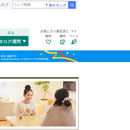
ヘルプ
偽モモンガ
検索
お気に入り
最近見た
マイ
知る
物件
物件
ページ
千歳線
(
0
)
タログ/質問
日高本線
(
0
)
トイレ２か所
（
14
）
福島
宗谷本線
(
0
)
(
0
)
(
0
)
(
0
)
太陽光発電システム
（
0
）
栃木
群馬
山梨
東北本線
(
1,507
)
川越線
(
427
)
(
9
)
(
14
)
(
4
)
吾妻線
(
50
)
日光線
(
177
)
南道路
（
2
）
仙石線
(
210
)
和歌山
大船渡線
(
17
)