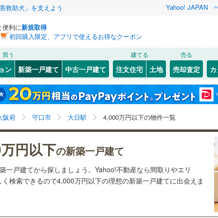
Yahoo! JAPAN
害救助犬」を支えよう
と便利に
新規取得
初回購入限定、アプリで使えるお得なクーポン
検索条件を保存しました
買う
建てる
売る
2
)
札沼線
(
0
)
ョン
新築一戸建て
中古一戸建て
注文住宅
土地
売却査定
カ
この検索条件の新着物件通知は、
マイページ
から設定できます。
室蘭本線
(
0
)
0
）
オール電化
（
1
）
岩手
宮城
秋田
山形
0
)
富良野線
(
0
)
)
(
0
)
(
0
)
(
0
)
(
0
)
(
0
)
(
0
)
台以上
（
2
）
ビルトインガレージ
（
2
）
大日駅、4,000万円、建築条件付き土地を含む、間取り
神奈川
埼玉
千葉
茨城
0
)
釧網本線
(
0
)
大阪府
守口市
大日駅
4,000万円以下の物件一覧
タ付インターホン
防犯カメラ
（
2
）
未定を含む
7
)
水郡線
(
236
)
四天王寺前夕陽ケ丘
文の里
長野
富山
石川
福井
)
(
0
)
(
1
)
(
1
)
(
0
)
00万円以下
の新築一戸建て
(
0
)
(
0
)
3
)
上越線
(
250
)
建ち方、日当たり
閉じる
閉じる
お気に入りリストを見る
お気に入りリストを見る
閉じる
閉じる
岐阜
静岡
三重
新築一戸建てから探しましょう。Yahoo!不動産なら間取りやエリ
検索条件を保存する
0
)
水戸線
(
96
)
以上
（
1
）
角地
（
2
）
く検索できるので4,000万円以下の理想の新築一戸建てに出会えま
5
)
仙山線
(
198
)
マイページ
兵庫
京都
滋賀
奈良
6
）
)
気仙沼線
(
0
)