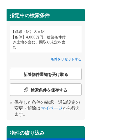
田沢湖線
(
0
)
指定中の検索条件
八戸線
(
4
)
(
6
)
(
6
)
(
46
)
磐越西線
(
93
)
路線・駅
大日駅
宮崎
鹿児島
沖縄
条件
4,000万円、建築条件付
陸羽西線
(
0
)
き土地を含む、間取り未定を含
む
住宅性能評価付き
（
3
）
左沢線
(
48
)
条件をリセットする
津軽線
(
1
)
する
る
条件をリセットする
条件をリセットする
条件をリセットする
条件をリセットする
条件をリセットする
条件をリセットする
こ
信越本線
(
99
)
新着物件通知を受け取る
の
検
弥彦線
(
0
)
索
検索条件を保存する
条
総武本線
(
280
)
件
保存した条件の確認・通知設定の
小学校まで1km以内
（
12
）
で
変更・解除は
マイページ
から行え
通
ます。
京葉線
(
46
)
知
を
久留里線
(
136
)
受
物件の絞り込み
間取り変更可能
（
0
）
け
山手線
(
0
)