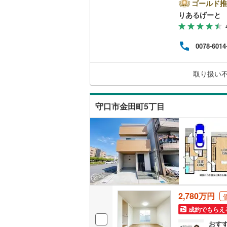
ゴールド推
二世帯向
りあるげーと
南武線
(
85
サービス
横浜線
(
80
0078-6014
キッチン
相模線
(
81
五日市線
(
独立型キ
取り扱い
篠ノ井線
(
浴室
守口市金田町5丁目
常磐線（
浴室乾燥
伊東線
(
1
)
バルコニー、
身延線
(
13
ウッドデ
武豊線
(
11
関西本線（
収納
2,780万円
参宮線
(
0
)
成約でもらえ
ウォーク
大糸線（J
（
10
）
おす