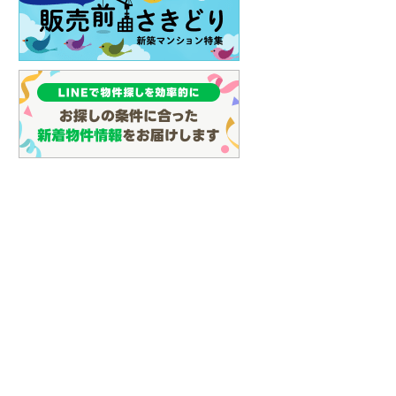
イン
(
3
)
しなの鉄道
(
18
)
津軽鉄道
(
0
)
三陸鉄道リアス線
(
9
)
仙台空港アクセス線
(
66
)
松本電鉄上高地線
(
1
)
関東鉄道常総線
(
136
)
銚子電気鉄道
(
11
)
上信電鉄上信線
(
81
)
埼玉新都市交通伊奈線
(
312
)
京成成田高速鉄道アクセス線
(
18
)
京成千葉線
(
61
)