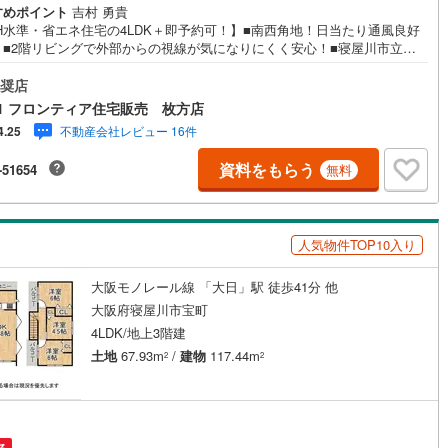
すめポイント
吉村 勇貴
49
)
宮崎空港線
(
23
)
H水準・省エネ住宅の4LDK＋即予約可！】■南西角地！日当たり通風良好
！■2階リビングで外部からの視線が気になりにくく安心！■寝屋川市立西
線
(
461
)
上越新幹線
(
220
)
校徒歩約7分！6年間の通学も安心です 特徴・前面道路も広いので苦手な駐
楽々できますよ・公園も近くにあるのでお子様も安心して遊べますよ！・
奨店
線
(
159
)
北陸新幹線
(
224
)
な住宅街で街並みもスッキリしています・ご家族の様子を見ながら料理が
1 フロンティア住宅販売 枚方店
る対面式キッチン・南西向きバルコニーでお洗濯ものもすぐに乾きます
線
(
213
)
北陸新幹線（JR西日本）
(
2
)
不動産会社レビュー 16件
4.25
窓がたくさんあるので換気もバッチリです・17帖の広々としたリビングで
団らんの時間をお楽しみください 立地・西小学校徒歩約7分・第八中学校
資料をもらう
幹線
(
14
)
-51654
無料
13分 弊社が選ばれる理由 1.お金の扱い方のプロ、ファイナンシャルプラ
ーが資金計画をサポート！2.買い替えなどにも対応できる売却専門チーム
！3.たくさんの銀行と繋がりがあるため、最も低金利になるように審査が
地下鉄南北線
(
0
)
札幌市営地下鉄東西線
(
3
)
！4.物件のお引渡し後に必要になったお家のリフォームも弊社のリフォー
人気物件TOP10入り
ランナーがご提案！
下鉄南北線
(
284
)
仙台市地下鉄東西線
(
82
)
大阪モノレール線 「大日」駅 徒歩41分 他
ロ丸ノ内線
(
1
)
東京メトロ丸ノ内方南支線
(
0
)
大阪府寝屋川市宝町
ロ東西線
(
5
)
東京メトロ千代田線
(
9
)
4LDK/地上3階建
土地
67.93m
/
建物
117.44m
2
2
ロ半蔵門線
(
0
)
東京メトロ南北線
(
2
)
線
(
1
)
都営三田線
(
3
)
戸線
(
2
)
横浜市営地下鉄ブルーライン
(
116
)