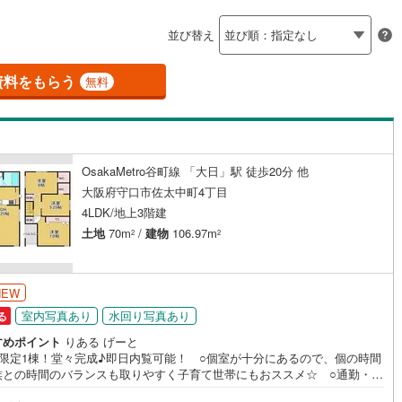
島根
岡山
広島
山口
釜石線
(
6
)
並び替え
ダイニング15畳以上
花輪線
(
0
)
香川
愛媛
高知
)
(
1
)
(
0
)
(
0
)
(
0
)
(
0
)
(
5
)
保存した条件を見る
磐越東線
(
127
)
資料をもらう
無料
佐賀
長崎
熊本
大分
施工・品質・工法関連
陸羽東線
(
30
)
震、制震構造
設計住宅性能評価付き
114
)
米坂線
(
2
)
（
4
）
OsakaMetro谷町線 「大日」駅 徒歩20分 他
五能線
(
0
)
この条件で検索する
この条件で検索する
この条件で検索する
この条件で検索する
この条件で検索する
この条件で検索する
市区町村以下を選択
市区町村を選択す
駅を選択する
大阪府守口市佐太中町4丁目
住宅
（
3
）
大規模（総区画数50戸以上）
4
)
白新線
(
9
)
4LDK/地上3階建
（
0
）
土地
70m
/
建物
106.97m
2
2
越後線
(
16
)
ライン（宇都宮～逗子）
湘南新宿ライン（前橋～小田原）
NEW
(
1,246
)
駅が始発駅
（
2
）
海まで2km以内
（
0
）
室内写真あり
水回り写真あり
る
5
)
内房線
(
374
)
すめポイント
りある げーと
全体
築限定1棟！堂々完成♪即日内覧可能！ ○個室が十分にあるので、個の時間
6
)
鹿島線
(
6
)
族との時間のバランスも取りやすく子育て世帯にもおススメ☆ ○通勤・通
（
0
）
バリアフリー住宅
（
0
）
ストレスを軽減できる、始発駅利用の好立地。
)
東海道本線
(
426
)