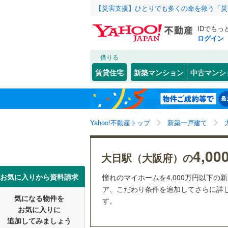
【災害支援】ひとりでも多くの命を救う「災
IDでもっ
ログイン
借りる
北海道
JR
北海道
函館本線
(
こだわり条件
設備
賃貸住宅
新築マンション
中古マンシ
石勝線
(
0
)
床暖房
（
東北
青森
根室本線
(
(
17
)
(
3
)
(
1
駐車場2
関東
東京
石北本線
(
Yahoo!不動産トップ
新築一戸建て
ＴＶモニ
（
13
）
常磐線
(
91
信越・北陸
新潟
(
0
)
(
0
)
(
0
4,0
大日駅（大阪府）の
高崎線
(
83
配置、向き、
東海
愛知
お気に入りから資料請求
憧れのマイホームを4,000万円以下の
両毛線
(
35
前道6m
ア、こだわり条件を追加してさらに詳し
烏山線
(
12
気になる物件を
す。
(
5
)
(
17
)
近畿
大阪
平坦地
（
お気に入りに
石巻線
(
33
追加してみましょう