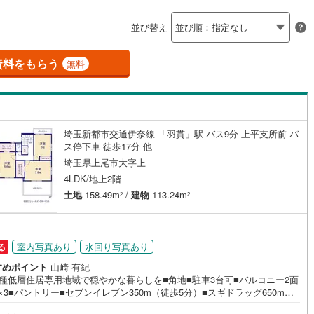
島根
岡山
広島
山口
釜石線
(
6
)
並び替え
ダイニング15畳以上
花輪線
(
0
)
香川
愛媛
高知
保存した条件を見る
磐越東線
(
122
)
資料をもらう
無料
佐賀
長崎
熊本
大分
施工・品質・工法関連
陸羽東線
(
29
)
震、制震構造
設計住宅性能評価付き
116
)
米坂線
(
2
)
（
19
）
埼玉新都市交通伊奈線 「羽貫」駅 バス9分 上平支所前 バ
五能線
(
0
)
ス停下車 徒歩17分 他
この条件で検索する
この条件で検索する
この条件で検索する
この条件で検索する
この条件で検索する
この条件で検索する
市区町村以下を選択
市区町村を選択す
駅を選択する
住宅
（
19
）
大規模（総区画数50戸以上）
埼玉県上尾市大字上
5
)
白新線
(
8
)
（
0
）
4LDK/地上2階
越後線
(
13
)
土地
158.49m
/
建物
113.24m
2
2
ライン（宇都宮～逗子）
湘南新宿ライン（前橋～小田原）
(
1,767
)
駅が始発駅
（
1
）
海まで2km以内
（
0
）
室内写真あり
水回り写真あり
る
5
)
内房線
(
323
)
すめポイント
山崎 有紀
全体
一種低層住居専用地域で穏やかな暮らしを■角地■駐車3台可■バルコニー2面
3
)
鹿島線
(
6
)
C×3■パントリー■セブンイレブン350m（徒歩5分）■スギドラッグ650m
（
2
）
バリアフリー住宅
（
17
）
9分）営業時間:7:00～22:00（年中無休）こちらの時間帯はお電話でのお
)
東海道本線
(
786
)