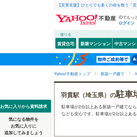
【災害支援】ひとりでも多くの命を救う「災
IDでもっ
ログイン
借りる
北海道
JR
北海道
函館本線
(
こだわり条件
設備
賃貸住宅
新築マンション
中古マンシ
石勝線
(
0
)
床暖房
（
東北
青森
根室本線
(
(
179
)
(
25
)
(
1
駐車場2
関東
東京
石北本線
(
Yahoo!不動産トップ
新築一戸建て
ＴＶモニ
（
34
）
常磐線
(
1,
信越・北陸
新潟
(
30
)
駐車
羽貫駅（埼玉県）の
高崎線
(
99
配置、向き、
東海
愛知
お気に入りから資料請求
駐車場が2台以上ある新築一戸建てな
両毛線
(
31
前道6m
なども安心です。駐車場が2台以上ある理
烏山線
(
13
気になる物件を
近畿
大阪
平坦地
（
お気に入りに
石巻線
(
27
追加してみましょう