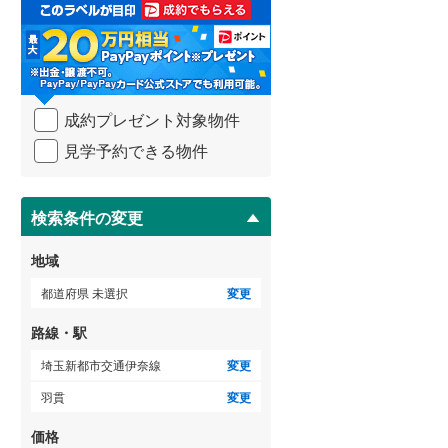
取
3階建て以上
（
0
）
る
武蔵野線
(
955
)
・
条
横須賀線
(
328
)
件
を
青梅線
(
267
)
成約プレゼント対象物件
マ
イ
小海線
(
5
)
見学予約できる物件
ペ
ー
京浜東北線
(
826
)
ジ
に
検索条件の変更
総武線
(
260
)
保
存
御殿場線
(
177
)
地域
す
る
中央本線（JR東海）
(
618
)
都道府県 未選択
変更
太多線
(
60
)
路線・駅
名松線
(
1
)
埼玉新都市交通伊奈線
変更
羽貫
変更
東海道本線（JR西日本）
(
292
)
価格
小浜線
(
0
)