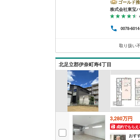
問い
ゴールド推
二世帯向
スラ
株式会社東宝
南武線
(
18
東宝
サービス
遇割の
横浜線
(
1,
期間3
0078-6014
ります
キッチン
相模線
(
99
ートナ
アム
五日市線
(
独立型キ
取り扱い
篠ノ井線
(
浴室
北足立郡伊奈町寿4丁目
常磐線（
浴室乾燥
伊東線
(
1
)
バルコニー、
身延線
(
11
ウッドデ
武豊線
(
14
関西本線（
収納
3,280万円
参宮線
(
0
)
成約でもらえ
ウォーク
おす
大糸線（J
（
19
）