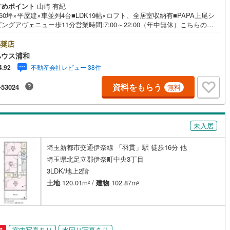
すめポイント
山崎 有紀
38
)
宮崎空港線
(
23
)
60坪×平屋建×車並列4台■LDK19帖×ロフト、全居室収納有■PAPA上尾シ
ングアヴェニュー歩11分営業時間:7:00～22:00（年中無休）こちらの時
線
(
534
)
上越新幹線
(
309
)
はお電話でのお問い合わせがスムーズにご案内できますぜひお気軽にご連
さい！東宝ハウスライフソリューションズグループ 東宝ハウス浦和 特
奨店
線
(
250
)
北陸新幹線
(
317
)
携金利〔一例〕東宝ハウス浦和の住宅ローン■変動金利全期間引下げプラン
ハウス浦和
ローン金利優遇割の最大適用《0.89％》と某信用金庫金利1.275％の比較
線
(
207
)
北陸新幹線（JR西日本）
(
4
)
不動産会社レビュー 38件
4.92
4000万円返済期間35年の総返済額の差額:303万円※2026年7月末実行分ま
査・要件があります）◇TOHO HOUSE CLUBで生涯の安心をお届け◇東
資料をもらう
幹線
(
17
)
-53024
無料
ウスのライフパートナーが直接ご対応ライフプランニング、かけつけサポ
Club Offプレミアムなど多彩なサービスがございます
地下鉄南北線
(
0
)
札幌市営地下鉄東西線
(
2
)
未入居
下鉄南北線
(
365
)
仙台市地下鉄東西線
(
106
)
埼玉新都市交通伊奈線 「羽貫」駅 徒歩16分 他
ロ丸ノ内線
(
9
)
東京メトロ丸ノ内方南支線
(
0
)
埼玉県北足立郡伊奈町中央3丁目
ロ東西線
(
20
)
東京メトロ千代田線
(
28
)
3LDK/地上2階
土地
120.01m
/
建物
102.87m
2
2
ロ半蔵門線
(
1
)
東京メトロ南北線
(
5
)
線
(
2
)
都営三田線
(
11
)
戸線
(
15
)
横浜市営地下鉄ブルーライン
(
439
)
室内写真あり
水回り写真あり