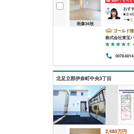
成約でもらえ
おす
■全4
名古屋市
ー■
画像
36
枚
業時間
名古屋市
ムー
ゴールド推
ーシ
株式会社東宝ハ
京都市営
の住
《0.
OsakaMe
済額の
0078-6014
O H
OsakaMe
ご対応
サー
OsakaMe
北足立郡伊奈町中央3丁目
福岡市地
私鉄・その他
札幌市電
(
道南いさ
阿武隈急
2,480万円
秋田内陸