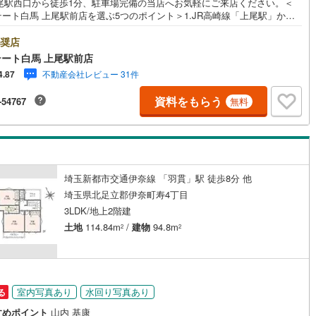
上尾駅西口から徒歩1分、駐車場完備の当店へお気軽にご来店ください。＜
ート白馬 上尾駅前店を選ぶ5つのポイント＞1.JR高崎線「上尾駅」から
1
)
七尾線
(
0
)
1分駅前の「イトーヨーカドー上尾駅前店」内に立地。2.無料駐車場完備の
契約、入居関連など
立体駐車場は全480台収容可。駐車場完備してます。3.大型キッズスペース
奨店
高山本線（JR西日本）
(
0
)
自慢のキッズスペースをぜひご覧ください。店内におむつ替えコーナーも
ート白馬 上尾駅前店
能
（
8
）
してます。4.年中無休・365日営業でお手伝い営業時間:10時～20時ま
JR西日本）
(
4
)
湖西線
(
92
)
不動産会社レビュー 31件
4.87
スピードある対応が自慢のお店です。5.提携FPへの無料個別相談サービス
の中立的なファイナンシャルプランナーと無料相談。ローン返済につい
応
福知山線
(
146
)
資料をもらう
-54767
無料
老後や学費等も含めたシミュレーションをご提案できます。当店では物件
のほか、水害その他のハザード情報を提供しております。お問い合わせ物
ン内見(相談)可
（
23
）
IT重説可
（
13
）
67
)
播但線
(
58
)
外の提供も可能です。営業担当までお気軽にご連絡ください。お問い合わ
お待ちしております。
)
津山線
(
22
)
ン対応とは？
)
伯備線
(
44
)
埼玉新都市交通伊奈線 「羽貫」駅 徒歩8分 他
埼玉県北足立郡伊奈町寿4丁目
)
呉線
(
91
)
3LDK/地上2階建
土地
114.84m
/
建物
94.8m
山口線
(
2
)
2
2
2
)
美祢線
(
0
)
因美線
(
1
)
室内写真あり
水回り写真あり
る
草津線
(
49
)
すめポイント
山内 基康