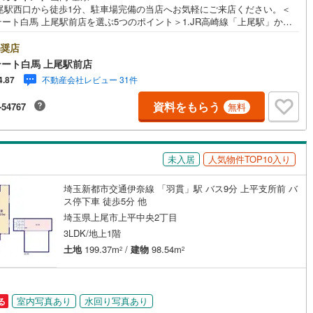
上尾駅西口から徒歩1分、駐車場完備の当店へお気軽にご来店ください。＜
7
)
片町線
(
138
)
ート白馬 上尾駅前店を選ぶ5つのポイント＞1.JR高崎線「上尾駅」から
1分駅前の「イトーヨーカドー上尾駅前店」内に立地。2.無料駐車場完備の
)
関西空港線
(
4
)
立体駐車場は全480台収容可。駐車場完備してます。3.大型キッズスペース
奨店
自慢のキッズスペースをぜひご覧ください。店内におむつ替えコーナーも
ート白馬 上尾駅前店
東線
(
32
)
本四備讃線
(
3
)
してます。4.年中無休・365日営業でお手伝い営業時間:10時～20時ま
不動産会社レビュー 31件
4.87
スピードある対応が自慢のお店です。5.提携FPへの無料個別相談サービス
予土線
(
0
)
の中立的なファイナンシャルプランナーと無料相談。ローン返済につい
資料をもらう
-54767
無料
老後や学費等も含めたシミュレーションをご提案できます。当店では物件
徳島線
(
1
)
のほか、水害その他のハザード情報を提供しております。お問い合わせ物
外の提供も可能です。営業担当までお気軽にご連絡ください。お問い合わ
)
土讃線
(
1
)
お待ちしております。
未入居
人気物件TOP10入り
線
(
1,423
)
香椎線
(
305
)
埼玉新都市交通伊奈線 「羽貫」駅 バス9分 上平支所前 バ
1
)
肥薩線
(
13
)
ス停下車 徒歩5分 他
埼玉県上尾市上平中央2丁目
190
)
唐津線
(
38
)
3LDK/地上1階
土地
199.37m
/
建物
98.54m
17
)
大村線
(
22
)
2
2
483
)
日豊本線
(
421
)
)
吉都線
(
6
)
室内写真あり
水回り写真あり
る