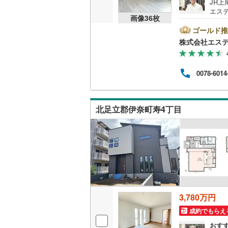
JR
エステ
越美北線
(
画像
36
枚
徒歩
販売、価格、
お店
ゴールド推
氷見線
(
0
)
当店
株式会社エステ
即入居可
ご用意
紀勢本線（
で。
社外
オンライン対
桜島線
(
0
)
0078-6014
て、
情報
オンライ
加古川線
(
件以
せを
北足立郡伊奈町寿4丁目
赤穂線
(
57
オンライ
宇野線
(
50
福塩線
(
47
岩徳線
(
0
)
小野田線
(
3,780万円
舞鶴線
(
4
)
成約でもらえ
木次線
(
0
)
おす