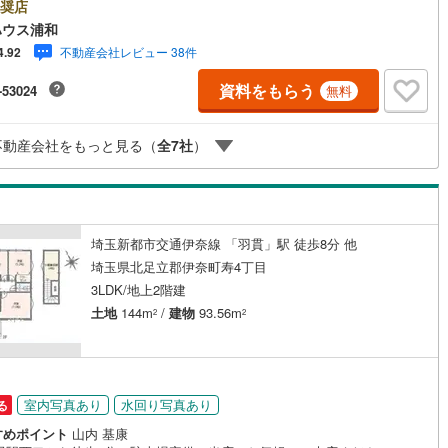
合わせがスムーズにご案内できますぜひお気軽にご連絡下さい！東宝ハウ
奨店
け
（
0
）
平屋・1階建て
（
1
）
イフソリューションズグループ 東宝ハウス浦和 特別提携金利〔一例〕
ハウス浦和
7
)
鶴見線
(
29
)
ハウス浦和の住宅ローン■変動金利全期間引下げプラン⇒住宅ローン金利優
不動産会社レビュー 38件
4.92
ルーム（納戸）
（
4
）
最大適用《0.89％》と某信用金庫金利1.275％の比較借入金4000万円返済
218
)
根岸線
(
195
)
5年の総返済額の差額:303万円※2026年7月末実行分まで（審査・要件があ
資料をもらう
-53024
無料
）◇TOHO HOUSE CLUBで生涯の安心をお届け◇東宝ハウスのライフパ
3
)
中央本線（JR東日本）
(
769
)
ーが直接ご対応ライフプランニング、かけつけサポート、Club Offプレミ
など多彩なサービスがございます
171
)
八高線
(
719
)
ッチン
（
0
）
対面キッチン
（
35
）
不動産会社をもっと見る（
全
7
社
）
10
)
大糸線（JR東日本）
(
4
)
各駅停車）
(
456
)
埼京線
(
358
)
機あり
（
24
）
埼玉新都市交通伊奈線 「羽貫」駅 徒歩8分 他
東海道本線（JR東海）
(
1,528
)
埼玉県北足立郡伊奈町寿4丁目
庭
3LDK/地上2階建
9
)
飯田線
(
200
)
土地
144m
/
建物
93.56m
2
2
ッキあり
（
0
）
4
)
高山本線（JR東海）
(
78
)
JR東海）
(
247
)
紀勢本線（JR東海）
(
4
)
博多南線
(
219
)
室内写真あり
水回り写真あり
る
インクローゼット
床下収納
（
30
）
すめポイント
山内 基康
R西日本）
(
0
)
北陸本線
(
14
)