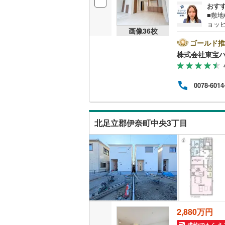
おす
後藤寺線
(
■敷地
ョッピ
東北新幹
画像
36
枚
間帯
絡下
ゴールド推
秋田新幹
別提
株式会社東宝
⇒住宅
山陽新幹
借入金
で（審
西九州新
0078-6014
宝ハ
ート、
地下鉄
札幌市営
北足立郡伊奈町中央3丁目
仙台市地
東京メト
東京メト
東京メト
都営浅草
2,880万円
都営大江