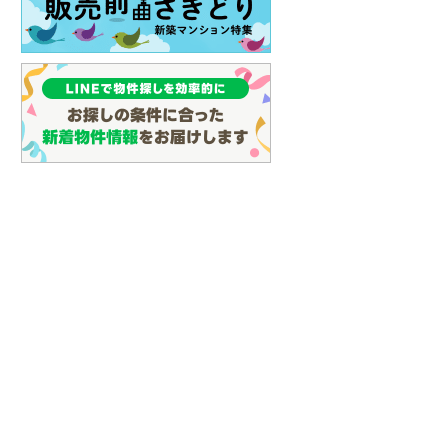
イン
(
3
)
しなの鉄道
(
23
)
津軽鉄道
(
0
)
三陸鉄道リアス線
(
9
)
仙台空港アクセス線
(
67
)
松本電鉄上高地線
(
1
)
関東鉄道常総線
(
150
)
銚子電気鉄道
(
10
)
上信電鉄上信線
(
89
)
埼玉新都市交通伊奈線
(
431
)
京成成田高速鉄道アクセス線
(
26
)
京成千葉線
(
102
)