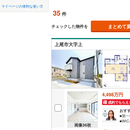
中国
LD
鳥取
北上線
(
0
)
マイページの便利な使い方
35
リビング
件
山田線
(
0
)
四国
徳島
（
35
）
大湊線
(
0
)
まとめて
チェックした物件を
九州・沖縄
福岡
構造・規模・
只見線
(
8
)
上尾市大字上
耐震、免
奥羽本線
(
（
18
）
男鹿線
(
0
)
0
0
0
0
0
0
該当物件
該当物件
該当物件
該当物件
該当物件
該当物件
件
件
件
件
件
件
長期優良
羽越本線
(
飯山線
(
0
)
立地
湘南新宿
4,498万円
(
1,225
)
最寄りの
成約でもらえ
外房線
(
15
おす
間取り、居室
■第
成田線
(
21
■WI
吹き抜け
画像
36
枚
（徒歩
東金線
(
29