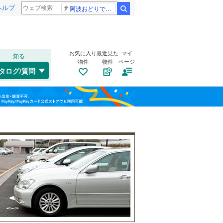
ヘルプ
阿波おどりで不適切な動画
検索
お気に入り
最近見た
マイ
知る
物件
物件
ページ
千歳線
(
0
)
タログ/質問
日高本線
(
0
)
トイレ２か所
（
34
）
福島
宗谷本線
(
0
)
(
57
)
(
45
)
(
35
)
太陽光発電システム
（
5
）
栃木
群馬
山梨
東北本線
(
1,632
)
川越線
(
580
)
吾妻線
(
50
)
日光線
(
179
)
南道路
（
1
）
仙石線
(
216
)
和歌山
大船渡線
(
15
)