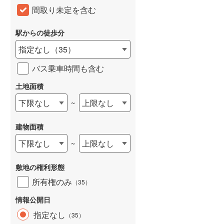
間取り未定を含む
和歌山線
(
108
)
東西線
(
10
)
駅からの徒歩分
指定なし
（
35
）
予讃線
(
1
)
バス乗車時間も含む
高徳線
(
1
)
土地面積
牟岐線
(
3
)
下限なし
上限なし
~
山陽本線（JR九州）
(
30
)
篠栗線
(
136
)
建物面積
指宿枕崎線
(
142
)
下限なし
上限なし
~
筑肥線
(
137
)
敷地の権利形態
久大本線
(
96
)
所有権のみ
（
35
）
日田彦山線
(
91
)
情報公開日
指定なし
（
35
）
筑豊本線
(
158
)