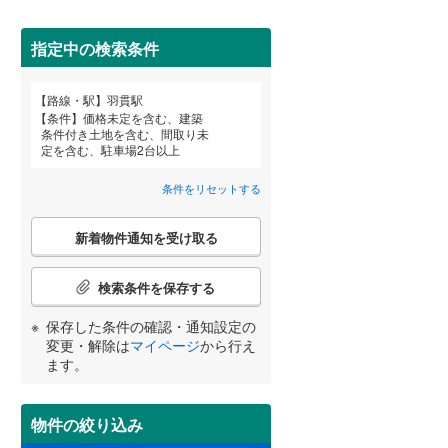
田沢湖線
(
0
)
指定中の検索条件
八戸線
(
4
)
磐越西線
(
91
)
路線・駅
羽貫駅
宮崎
鹿児島
沖縄
条件
価格未定を含む、建築
陸羽西線
(
0
)
条件付き土地を含む、間取り未
定を含む、駐車場2台以上
住宅性能評価付き
（
15
）
左沢線
(
47
)
条件をリセットする
津軽線
(
0
)
する
る
条件をリセットする
条件をリセットする
条件をリセットする
条件をリセットする
条件をリセットする
条件をリセットする
こ
信越本線
(
107
)
新着物件通知を受け取る
の
検
弥彦線
(
0
)
索
検索条件を保存する
条
総武本線
(
284
)
件
保存した条件の確認・通知設定の
小学校まで1km以内
（
22
）
で
変更・解除は
マイページ
から行え
通
ます。
京葉線
(
98
)
知
を
久留里線
(
132
)
受
物件の絞り込み
間取り変更可能
（
4
）
け
山手線
(
2
)