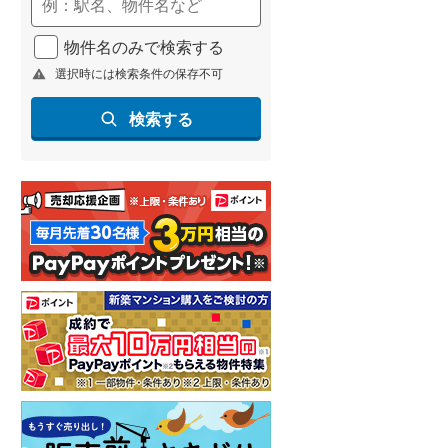
(
150
)
物件名のみで検索する
名古屋市営地下鉄鶴舞線
(
261
)
選択時には検索条件の保存不可
名古屋市営地下鉄名港線
(
57
)
検索する
OsakaMetro長堀鶴見緑地線
(
4
)
OsakaMetro谷町線
(
43
)
OsakaMetro千日前線
(
3
)
神戸市営地下鉄海岸線
(
5
)
福岡市地下鉄七隈線
(
281
)
函館市電宝来・谷地頭線
(
0
)
真岡鐵道
(
15
)
山形鉄道フラワー長井線
(
0
)
えちごトキめき鉄道妙高はねうまラ