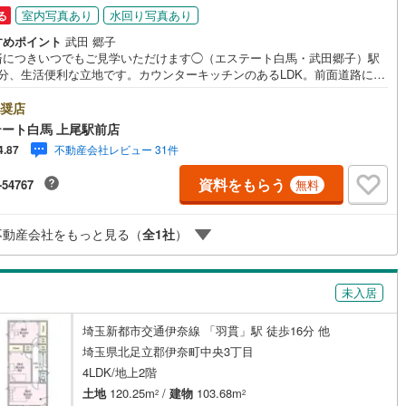
室内写真あり
水回り写真あり
る
すめポイント
武田 郷子
道
(
3
)
北越急行ほくほく線
(
0
)
済につきいつでもご見学いただけます◯（エステート白馬・武田郷子）駅
4分、生活便利な立地です。カウンターキッチンのあるLDK。前面道路には
て銀河鉄道
(
1
)
青い森鉄道
(
1
)
あります。＜エステート白馬 上尾駅前店を選ぶ5つのポイント＞1.JR高
「上尾駅」から徒歩1分駅前の「イトーヨーカドー上尾駅前店」内に立地。
奨店
弘南線
(
0
)
弘南鉄道大鰐線
(
0
)
料駐車場完備のお店立体駐車場は全480台収容可。駐車場完備してます。3.
ート白馬 上尾駅前店
キッズスペース当店自慢のキッズスペースをぜひご覧ください。店内にお
鉄道鳥海山ろく線
(
0
)
福島交通飯坂線
(
73
)
不動産会社レビュー 31件
4.87
替えコーナーもご用意してます。4.年中無休・365日営業でお手伝い営業時
0時～20時まで。スピードある対応が自慢のお店です。5.提携FPへの無料個
長野線
(
5
)
上田電鉄別所線
(
5
)
資料をもらう
-54767
無料
談サービス社外の中立的なファイナンシャルプランナーと無料相談。ロー
済について、老後や学費等も含めたシミュレーションをご提案できます。
イトレール
(
158
)
関東鉄道竜ケ崎線
(
36
)
己紹介）小さなお子様がいらっしゃる方もゆっくりご覧いただけるように
不動産会社をもっと見る（
全
1
社
）
学時の子守のお手伝い、お任せくださいね（エステート白馬・武田郷子）
鉄道大洗鹿島線
(
86
)
ひたちなか海浜鉄道湊線
(
69
)
46
)
千葉都市モノレール
(
183
)
未入居
鉄道上毛線
(
174
)
秩父鉄道
(
155
)
埼玉新都市交通伊奈線 「羽貫」駅 徒歩16分 他
線
(
125
)
つくばエクスプレス
(
364
)
埼玉県北足立郡伊奈町中央3丁目
4LDK/地上2階
342
)
京成押上線
(
1
)
土地
120.25m
/
建物
103.68m
2
2