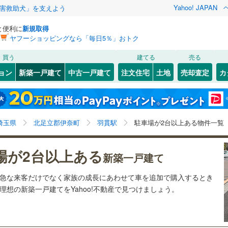
Yahoo! JAPAN
害救助犬」を支えよう
と便利に
新規取得
ヤフーショッピングなら「毎日5％」おトク
検索条件を保存しました
買う
建てる
売る
0
)
札沼線
(
0
)
ョン
新築一戸建て
中古一戸建て
注文住宅
土地
売却査定
カ
この検索条件の新着物件通知は、
マイページ
から設定できます。
室蘭本線
(
0
)
0
）
オール電化
（
5
）
岩手
宮城
秋田
山形
0
)
富良野線
(
0
)
0
)
(
10
)
(
22
)
(
30
)
(
23
)
(
69
)
(
76
)
台以上
（
35
）
ビルトインガレージ
（
1
）
羽貫駅、価格未定を含む、建築条件付き土地を含む、間
神奈川
埼玉
千葉
茨城
0
)
釧網本線
(
0
)
埼玉県
北足立郡伊奈町
羽貫駅
駐車場が2台以上ある物件一覧
タ付インターホン
防犯カメラ
（
1
）
取り未定を含む、駐車場2台以上
011
)
水郡線
(
228
)
長野
富山
石川
福井
場が2台以上ある
新築一戸建て
1
)
上越線
(
255
)
建ち方、日当たり
閉じる
閉じる
お気に入りリストを見る
お気に入りリストを見る
閉じる
閉じる
岐阜
静岡
三重
ら急な来客だけでなく家族の成長にあわせて車を追加で購入するとき
検索条件を保存する
2
)
水戸線
(
66
)
以上
（
22
）
角地
（
7
）
想の新築一戸建てをYahoo!不動産で見つけましょう。
1
)
仙山線
(
189
)
マイページ
兵庫
京都
滋賀
奈良
9
）
)
気仙沼線
(
0
)