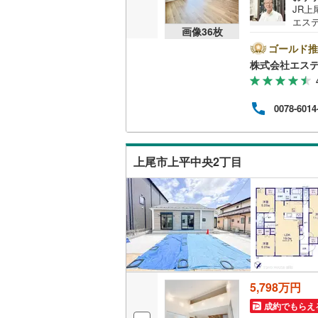
JR
桜井線
(
14
エステ
画像
36
枚
徒歩
阪和線
(
49
お店
ゴールド推
当店
株式会社エステ
おおさか
ご用意
で。
内子線
(
0
)
社外
0078-6014
て、
鳴門線
(
0
)
情報
件以
土讃線
(
58
せを
上尾市上平中央2丁目
鹿児島本
三角線
(
23
長崎本線
(
佐世保線
(
豊肥本線
(
5,798万円
日南線
(
50
成約でもらえ