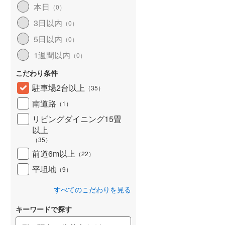
本日
（
0
）
北海道新幹線
(
0
)
3日以内
（
0
）
山形新幹線
(
449
)
5日以内
（
0
）
東海道新幹線
(
535
)
1週間以内
（
0
）
九州新幹線
(
183
)
こだわり条件
駐車場2台以上
（
35
）
南道路
（
1
）
札幌市営地下鉄東豊線
(
0
)
リビングダイニング15畳
以上
東京メトロ銀座線
(
0
)
（
35
）
東京メトロ日比谷線
(
5
)
前道6m以上
（
22
）
東京メトロ有楽町線
(
42
)
平坦地
（
9
）
東京メトロ副都心線
(
41
)
すべてのこだわりを見る
都営新宿線
(
41
)
キーワードで探す
横浜市営地下鉄グリーンライン