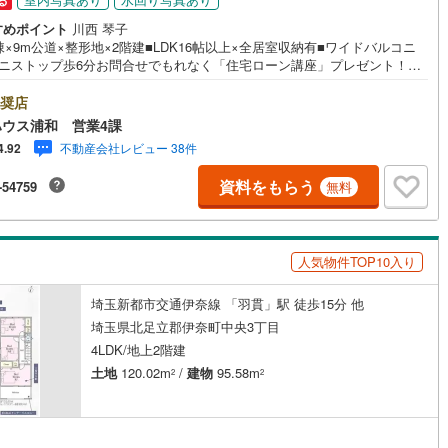
る
すめポイント
川西 琴子
棟×9m公道×整形地×2階建■LDK16帖以上×全居室収納有■ワイドバルコニ
営地下鉄東山線
(
419
)
名古屋市営地下鉄名城線
(
314
)
ミニストップ歩6分お問合せでもれなく「住宅ローン講座」プレゼント！営
:7:00～22:00（年中無休）こちらの時間帯はお電話でのお問い合わせがス
営地下鉄桜通線
(
361
)
名古屋市営地下鉄上飯田線
(
57
)
ズにご案内できますぜひお気軽にご連絡下さい！東宝ハウスライフソリュ
奨店
ョンズグループ 東宝ハウス浦和 特別提携金利〔一例〕東宝ハウス浦和
ウス浦和 営業4課
地下鉄烏丸線
(
15
)
京都市営地下鉄東西線
(
42
)
宅ローン■変動金利全期間引下げプラン⇒住宅ローン金利優遇割の最大適用
不動産会社レビュー 38件
4.92
89％》と某信用金庫金利1.275％の比較借入金4000万円返済期間35年の総返
tro今里筋線
(
7
)
OsakaMetro御堂筋線
(
25
)
差額:303万円※2026年7月末実行分まで（審査・要件があります）◇TOH
資料をもらう
-54759
無料
OUSE CLUBで生涯の安心をお届け◇東宝ハウスのライフパートナーが直接
tro四つ橋線
(
1
)
OsakaMetro中央線
(
9
)
ライフプランニング、かけつけサポート、Club Offプレミアムなど多彩な
ビスがございます
tro堺筋線
(
0
)
神戸市営地下鉄西神・山手線
(
105
)
人気物件TOP10入り
下鉄空港線
(
83
)
福岡市地下鉄箱崎線
(
12
)
埼玉新都市交通伊奈線 「羽貫」駅 徒歩15分 他
埼玉県北足立郡伊奈町中央3丁目
0
)
函館市電
(
0
)
4LDK/地上2階建
りび鉄道
(
0
)
わたらせ渓谷鐵道
(
1
)
土地
120.02m
/
建物
95.58m
2
2
行
(
94
)
会津鉄道
(
8
)
縦貫鉄道
(
0
)
しなの鉄道北しなの線
(
3
)