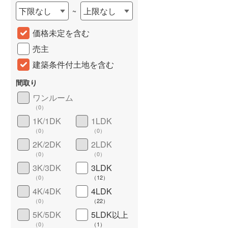
下限なし
上限なし
~
城端線
(
0
)
価格未定を含む
関西本線（JR西日本）
(
189
)
売主
大阪環状線
(
4
)
建築条件付土地を含む
山陽本線（JR西日本）
(
729
)
間取り
姫新線
(
78
)
ワンルーム
（
0
）
吉備線
(
40
)
詳しく見る
1K/1DK
1LDK
芸備線
(
45
)
（
0
）
（
0
）
2K/2DK
2LDK
可部線
(
32
)
（
0
）
（
0
）
宇部線
(
3
)
3K/3DK
3LDK
（
0
）
（
12
）
山陰本線
(
34
)
4K/4DK
4LDK
（
0
）
（
22
）
境線
(
1
)
5K/5DK
5LDK以上
奈良線
(
145
)
（
0
）
（
1
）