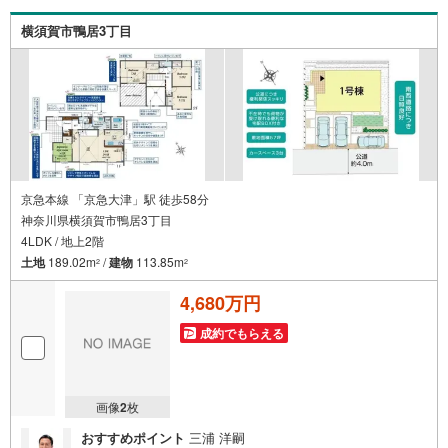
料提携駐車場がございます詳しくは営業スタッフよりお伝
えさせて頂きます。なんでもお気軽にお申し付けください
横須賀市鴨居3丁目
ませ。
京急本線 「京急大津」駅 徒歩58分
神奈川県横須賀市鴨居3丁目
4LDK / 地上2階
土地
189.02m
/
建物
113.85m
2
2
4,680万円
成約でもらえる
画像
2
枚
おすすめポイント
三浦 洋嗣