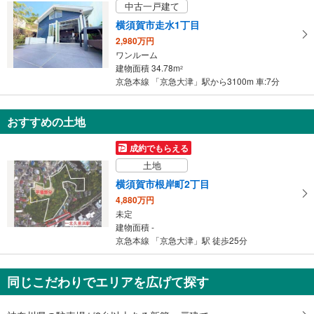
中古一戸建て
イ
横須賀市走水1丁目
ペ
2,980万円
ー
ワンルーム
ジ
建物面積 34.78m
2
に
京急本線 「京急大津」駅から3100m 車:7分
保
存
おすすめの土地
す
る
成約でもらえる
土地
横須賀市根岸町2丁目
4,880万円
未定
建物面積 -
京急本線 「京急大津」駅 徒歩25分
同じこだわりでエリアを広げて探す