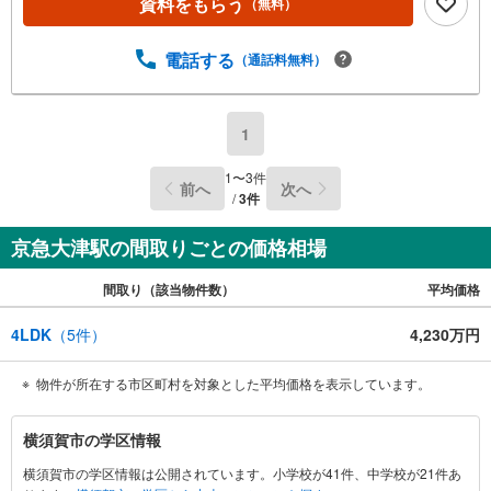
資料をもらう
（無料）
ことなく取り続けております。◆住宅ローン相談会◆お客
様にあった無理のない住宅ローンの試算やご購入の際に実
際かかる諸費用の概算も行っております。人生最大のお買
電話する
（通話料無料）
い物になりますので、しっかりとした資金計画のアドバイ
スをさせて頂きます。◆優遇金利にこだわる◆大きな金額
を長期間で返済する住宅ローンは優遇金利が0.1％変わるだ
1
けで、支払い総額に大きな変化が生じます。取引の多い弊
社は金融機関の特色、傾向、トレンドを熟知しております
1
〜
3
件
前へ
次へ
ので、お客様のニーズにあった金融機関をご紹介させて頂
/
3
件
きます。
京急大津駅の間取りごとの価格相場
間取り（該当物件数）
平均価格
4LDK
（
5
件）
4,230万円
物件が所在する市区町村を対象とした平均価格を表示しています。
横
横須賀市の学区情報
須
横須賀市の学区情報は公開されています。小学校が41件、中学校が21件あ
賀