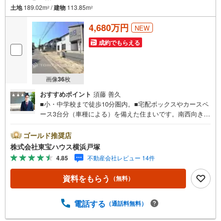
土地
189.02m
/
建物
113.85m
2
2
4,680万円
NEW
成約でもらえる
画像
36
枚
おすすめポイント
須藤 善久
■小・中学校まで徒歩10分圏内。■宅配ボックスやカースペ
ース3台分（車種による）を備えた住まいです。南西向きイ
ンナーバルコニーを採用し、長期優良住宅の安心感も魅力
です♪＝＝＝＝＝＝＝＝＝＝＝＝＝＝＝＝＝＝＝＝【東宝
ゴールド推奨店
ハウス横浜戸塚】提携銀行 じぶん銀行利用可 *がん100％保
株式会社東宝ハウス横浜戸塚
証団信＋全疾病保障付き＝＝＝＝＝＝＝＝＝＝＝＝＝＝＝
4.85
不動産会社レビュー 14件
＝＝＝＝＝○現地見学会（事前に必ずお問い合わせくださ
い）毎日、ご見学・ご相談が可能です。9:00～21:00まで。
資料をもらう
（無料）
ご自宅へお迎え、最寄駅でお待ち合わせ、弊社へのご来社
等ご相談下さい。○FPによるライフプランのシミュレーシ
ョンライフプランにあった資金計画や、住宅ローンのご相
電話する
（通話料無料）
談など。○キッズスペースもご用意しております○お車の無