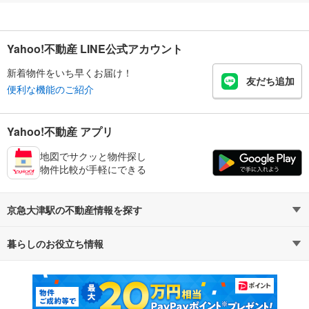
Yahoo!不動産 LINE公式アカウント
新着物件をいち早くお届け！
友だち追加
便利な機能のご紹介
Yahoo!不動産 アプリ
地図でサクッと物件探し
物件比較が手軽にできる
京急大津駅の不動産情報を探す
暮らしのお役立ち情報
不動産・住宅
賃貸住宅
マンションカタログ
教えて！住まいの先生
新築マンション
中古マンション