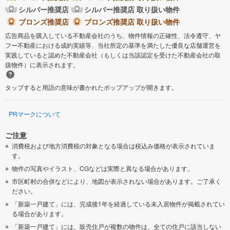
シルバー推奨店
シルバー推奨店 取り扱い物件
ブロンズ推奨店
ブロンズ推奨店 取り扱い物件
広告商品を購入している不動産会社のうち、物件情報の正確性、法令遵守、ヤ
フー不動産における成約実績等、当社所定の基準を満たした優良な店舗運営を
実践していると認めた不動産会社（もしくは当該認定を受けた不動産会社の取
扱物件）に表示されます。
タップすると用語の意味が書かれたポップアップが開きます。
PRマークについて
ご注意
消費税および地方消費税の対象となる場合は税込み価格が表示されていま
す。
物件の写真やイラスト、CGなどは実際と異なる場合があります。
市区町村の合併などにより、地図が表示されない場合があります。ご了承く
ださい。
「新築一戸建て」には、完成後1年を経過している未入居物件が掲載されてい
る場合があります。
「新築一戸建て」には、販売住戸が複数の物件は、全ての住戸に該当しない