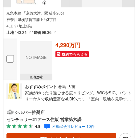
京急本線 「京急大津」駅 徒歩28分
神奈川県横須賀市浦上台3丁目
4LDK / 地上2階
土地
143.24m
/
建物
99.36m
2
2
4,290万円
成約でもらえる
画像
2
枚
おすすめポイント
巻島 大宙
家族がゆったり過ごせる広々リビング。WICやSIC、パント
リー付きで収納豊富な4LDKです。「室内・現地を見学す
る」ボタンよりご予約いただくとご見学がスムーズになり
ます。【センチュリー21アース住販のポイント】◆センチ
シルバー推奨店
ュリオン獲得店舗◆全国約970店舗あるセンチュリー21の
センチュリー21アース住販 営業第六課
お店。その中でも、アメリカ本部が設ける一定基準を満た
4.8
不動産会社レビュー 10件
した、上位4％しか受賞できない賞。それが「センチュリオ
ン」です。弊社はそのセンチュリオンを2002年から欠かす