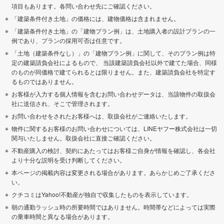
項目もあります。各問い合わせ先にご確認ください。
「建築条件付き土地」の価格には、建物価格は含まれません。
「建築条件付き土地」の「建物プラン例」は、土地購入者の設計プランの一
例であり、プランの採用可否は任意です。
「土地（建築条件なし）」の「建物プラン例」に関して、そのプラン例は特
定の建築請負会社によるもので、 当該建築請負会社以外で建てた場合、同様
のものが同価格で建てられるとは限りません。また、建築請負会社を特定す
るものではありません。
お客様が入力する個人情報を含むお問い合わせデータは、当該物件の取扱会
社に送信され、そこで管理されます。
お問い合わせをされたお客様へは、取扱会社がご連絡いたします。
物件に関するお客様のお問い合わせについては、LINEヤフー株式会社は一切
関与いたしません。取扱会社に直接ご確認ください。
不動産購入の検討、契約にあたってはお客様ご自身が情報を確認し、各会社
より十分な説明を受け判断してください。
本ページの掲載内容は変更される場合があります。あらかじめご了承くださ
い。
クチコミはYahoo!不動産が独自で収集したものを表示しています。
朝の通勤ラッシュ時の所要時間ではありません。時間帯などによっては実際
の乗車時間と異なる場合があります。