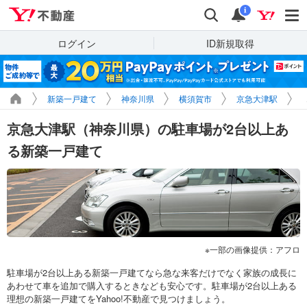
Yahoo!不動産
検索
通知
i
ログイン
ID新規取得
新築一戸建て
神奈川県
横須賀市
京急大津駅
京急大津駅（神奈川県）の駐車場が2台以上あ
る新築一戸建て
一部の画像提供：アフロ
駐車場が2台以上ある新築一戸建てなら急な来客だけでなく家族の成長に
あわせて車を追加で購入するときなども安心です。駐車場が2台以上ある
理想の新築一戸建てをYahoo!不動産で見つけましょう。