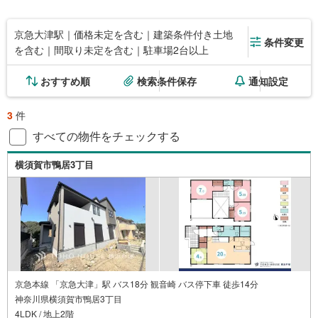
京急大津駅｜価格未定を含む｜建築条件付き土地
条件変更
を含む｜間取り未定を含む｜駐車場2台以上
おすすめ順
検索条件保存
通知設定
3
件
すべての物件をチェックする
横須賀市鴨居3丁目
京急本線 「京急大津」駅 バス18分 観音崎 バス停下車 徒歩14分
神奈川県横須賀市鴨居3丁目
4LDK / 地上2階