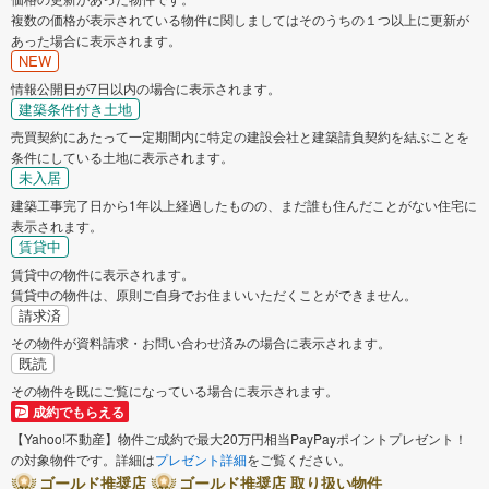
複数の価格が表示されている物件に関しましてはそのうちの１つ以上に更新が
あった場合に表示されます。
NEW
情報公開日が7日以内の場合に表示されます。
建築条件付き土地
売買契約にあたって一定期間内に特定の建設会社と建築請負契約を結ぶことを
条件にしている土地に表示されます。
未入居
建築工事完了日から1年以上経過したものの、まだ誰も住んだことがない住宅に
表示されます。
賃貸中
賃貸中の物件に表示されます。
賃貸中の物件は、原則ご自身でお住まいいただくことができません。
請求済
その物件が資料請求・お問い合わせ済みの場合に表示されます。
既読
その物件を既にご覧になっている場合に表示されます。
成約でもらえる
【Yahoo!不動産】物件ご成約で最大20万円相当PayPayポイントプレゼント！
の対象物件です。詳細は
プレゼント詳細
をご覧ください。
ゴールド推奨店
ゴールド推奨店 取り扱い物件