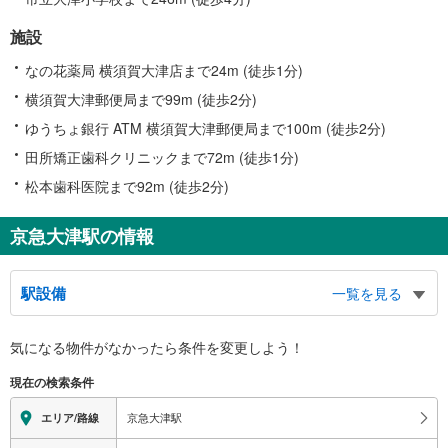
施設
なの花薬局 横須賀大津店まで24m (徒歩1分)
横須賀大津郵便局まで99m (徒歩2分)
ゆうちょ銀行 ATM 横須賀大津郵便局まで100m (徒歩2分)
田所矯正歯科クリニックまで72m (徒歩1分)
松本歯科医院まで92m (徒歩2分)
京急大津駅の情報
駅設備
一覧を見る
バリアフリー状況
気になる物件がなかったら
条件を変更しよう！
※段差なしでの移動経路
（○：有り △：要駅員設備 ×：無し）
現在の検索条件
地上⇔改札⇔ホーム：○
エレベータ
京急大津駅
エリア/路線
・１番線ホーム⇔改札内通路