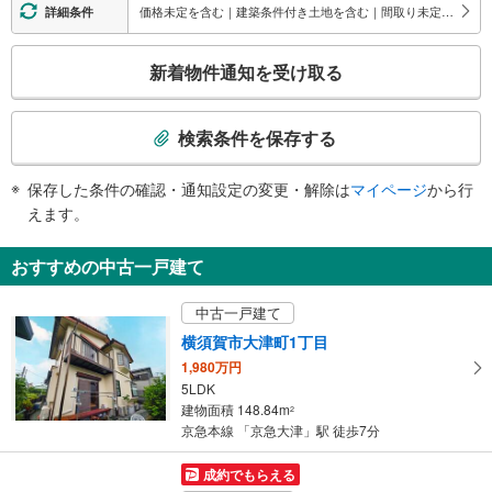
・２番線ホーム⇔改札内通路
価格未定を含む｜建築条件付き土地を含む｜間取り未定を含む｜駐車場2台以上
詳細条件
トイレ
こ
《多機能トイレ》
新着物件通知を受け取る
・改札内
の
スロープ
検
索
・１番線ホーム⇔改札
検索条件を保存する
その他
条
件
・ＡＥＤ
保存した条件の確認・通知設定の変更・解除は
マイページ
から行
で
えます。
通
知
おすすめの中古一戸建て
を
受
中古一戸建て
け
横須賀市大津町1丁目
取
1,980万円
る
5LDK
・
建物面積 148.84m
2
条
京急本線 「京急大津」駅 徒歩7分
件
を
成約でもらえる
マ