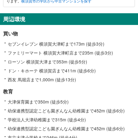
ります。
横須賀市の学区から中古マンションを探す
市
に
関
周辺環境
す
る
買い物
情
報
セブンイレブン 横須賀大津町まで173m (徒歩3分)
ファミリーマート 横須賀大津町店まで235m (徒歩3分)
ローソン 横須賀大津まで353m (徒歩5分)
ドン・キホーテ 横須賀店まで411m (徒歩6分)
西友 馬堀店まで1,000m (徒歩13分)
教育
大津保育園まで350m (徒歩5分)
幼保連携型認定こども園ぎんなん幼稚園まで452m (徒歩6分)
学校法人大津幼稚園まで315m (徒歩4分)
幼保連携型認定こども園ぎんなん幼稚園まで452m (徒歩6分)
市立大津小学校まで246m (徒歩4分)