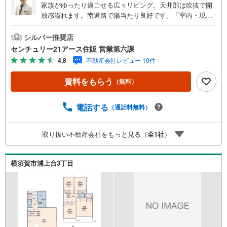
家族がゆったり過ごせる広々リビング。天井部は吹抜で開
放感溢れます。南道路で陽当たり良好です。「室内・現地
を見学する」ボタンよりご予約いただくとご見学がスムー
ズになります。【センチュリー21アース住販のポイント】
シルバー推奨店
◆センチュリオン獲得店舗◆全国約970店舗あるセンチュリ
センチュリー21アース住販 営業第六課
ー21のお店。その中でも、アメリカ本部が設ける一定基準
4.8
不動産会社レビュー 10件
を満たした、上位4％しか受賞できない賞。それが「センチ
ュリオン」です。弊社はそのセンチュリオンを2002年から
資料をもらう
（無料）
欠かすことなく取り続けております。◆住宅ローン相談会
◆お客様にあった無理のない住宅ローンの試算やご購入の
際に実際かかる諸費用の概算も行っております。人生最大
電話する
（通話料無料）
のお買い物になりますので、しっかりとした資金計画のア
ドバイスをさせて頂きます。◆優遇金利にこだわる◆大き
取り扱い不動産会社をもっと見る（
全
1
社
）
な金額を長期間で返済する住宅ローンは優遇金利が0.1％変
わるだけで、支払い総額に大きな変化が生じます。取引の
多い弊社は金融機関の特色、傾向、トレンドを熟知してお
横須賀市浦上台3丁目
りますので、お客様のニーズにあった金融機関をご紹介さ
せて頂きます。