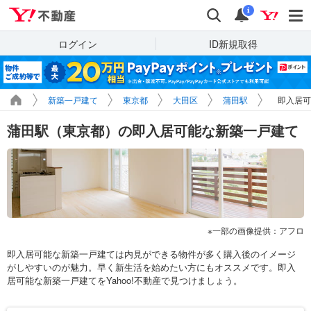
Yahoo!不動産
検索
通知
i
ログイン
ID新規取得
新築一戸建て
東京都
大田区
蒲田駅
即入居可
蒲田駅（東京都）の即入居可能な新築一戸建て
一部の画像提供：アフロ
即入居可能な新築一戸建ては内見ができる物件が多く購入後のイメージ
がしやすいのが魅力。早く新生活を始めたい方にもオススメです。即入
居可能な新築一戸建てをYahoo!不動産で見つけましょう。