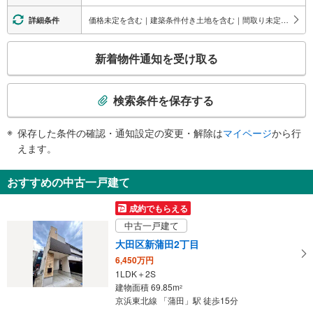
南口
【ＪＲ】
価格未定を含む｜建築条件付き土地を含む｜間取り未定を含む｜即入居可能
詳細条件
東急多摩川・池上線、西六郷公園（タイヤ公園）、大田区社会福祉センター、
・各ホーム⇔中央改札
大田都税事務所
・中央改札⇔西口
こ
新着物件通知を受け取る
・中央改札⇔東口
の
【東急電鉄】
検
・西口（改札付近）
索
エスカレータ
検索条件を保存する
条
【ＪＲ】
件
・各ホーム⇔中央改札
保存した条件の確認・通知設定の変更・解除は
マイページ
から行
で
・中央改札⇔西口
えます。
通
・中央改札⇔東口
トイレ
知
おすすめの中古一戸建て
を
【ＪＲ】
《多機能トイレ》
受
成約でもらえる
・中央改札内
け
中古一戸建て
その他
取
大田区新蒲田2丁目
【ＪＲ】
る
・点字運賃表
6,450万円
・
【東急電鉄】
1LDK＋2S
条
・ＡＥＤ
建物面積 69.85m
2
件
・点字運賃表
京浜東北線 「蒲田」駅 徒歩15分
を
・点字シール