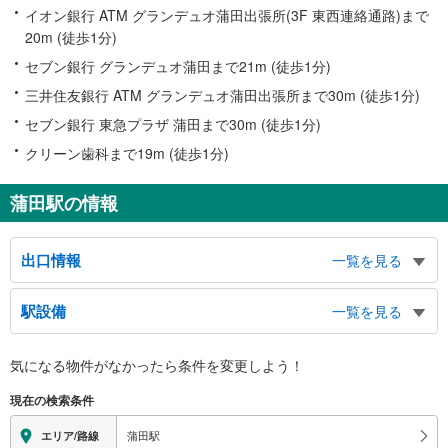
イオン銀行 ATM グランデュオ蒲田出張所(3F 東西連絡通路)まで
20m (徒歩1分)
セブン銀行 グランデュオ蒲田まで21m (徒歩1分)
三井住友銀行 ATM グランデュオ蒲田出張所まで30m (徒歩1分)
セブン銀行 東急プラザ 蒲田まで30m (徒歩1分)
クリーン歯科まで19m (徒歩1分)
蒲田駅の情報
出口情報
一覧を見る
東口
駅設備
一覧を見る
大田区役所、蒲田駅前図書館、区民ホールアプリコ、大田労働基準監督署、産
業プラザＰＩＯ、大田区立消費者生活センター、蒲田地域庁舎、大田区総合体
バリアフリー状況
育館、京急蒲田駅、グランデュオ東館、蒲田駅東口交番、京浜急行バスのり
気になる物件がなかったら
条件を変更しよう！
※段差なしでの移動経路
ば、タクシーのりば
（○：有り △：要駅員設備 ×：無し）
西口
現在の検索条件
【ＪＲ東日本】：○
大田都税事務所、大田区社会福祉センター、グランデュオ西館、蒲田駅西口交
【東急電鉄】：○
蒲田駅
エリア/路線
番、東急バスのりば、タクシーのりば
エレベータ