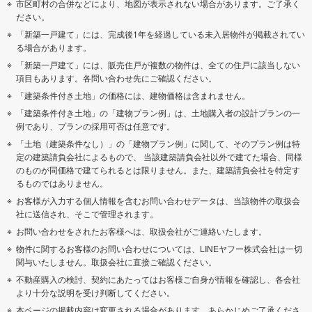
市区町村の合併などにより、地図が表示されない場合があります。ご了承く
ださい。
「新築一戸建て」には、完成後1年を経過している未入居物件が掲載されてい
る場合があります。
「新築一戸建て」には、販売住戸が複数の物件は、全ての住戸に該当しない
項目もあります。各問い合わせ先にご確認ください。
「建築条件付き土地」の価格には、建物価格は含まれません。
「建築条件付き土地」の「建物プラン例」は、土地購入者の設計プランの一
例であり、プランの採用可否は任意です。
「土地（建築条件なし）」の「建物プラン例」に関して、そのプラン例は特
定の建築請負会社によるもので、 当該建築請負会社以外で建てた場合、同様
のものが同価格で建てられるとは限りません。また、建築請負会社を特定す
るものではありません。
お客様が入力する個人情報を含むお問い合わせデータは、当該物件の取扱会
社に送信され、そこで管理されます。
お問い合わせをされたお客様へは、取扱会社がご連絡いたします。
物件に関するお客様のお問い合わせについては、LINEヤフー株式会社は一切
関与いたしません。取扱会社に直接ご確認ください。
不動産購入の検討、契約にあたってはお客様ご自身が情報を確認し、各会社
より十分な説明を受け判断してください。
本ページの掲載内容は変更される場合があります。あらかじめご了承くださ