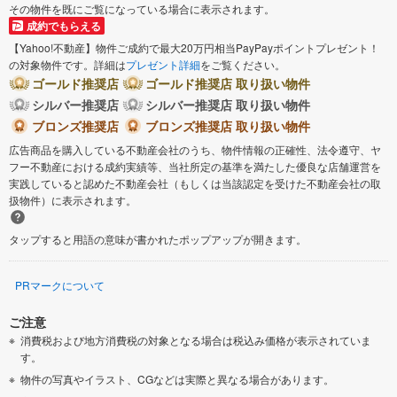
その物件を既にご覧になっている場合に表示されます。
成約でもらえる
【Yahoo!不動産】物件ご成約で最大20万円相当PayPayポイントプレゼント！
の対象物件です。詳細は
プレゼント詳細
をご覧ください。
ゴールド推奨店
ゴールド推奨店 取り扱い物件
シルバー推奨店
シルバー推奨店 取り扱い物件
ブロンズ推奨店
ブロンズ推奨店 取り扱い物件
広告商品を購入している不動産会社のうち、物件情報の正確性、法令遵守、ヤ
フー不動産における成約実績等、当社所定の基準を満たした優良な店舗運営を
実践していると認めた不動産会社（もしくは当該認定を受けた不動産会社の取
扱物件）に表示されます。
タップすると用語の意味が書かれたポップアップが開きます。
PRマークについて
ご注意
消費税および地方消費税の対象となる場合は税込み価格が表示されていま
す。
物件の写真やイラスト、CGなどは実際と異なる場合があります。