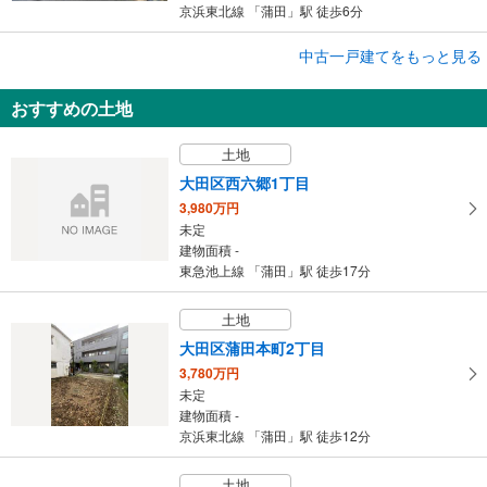
京浜東北線 「蒲田」駅 徒歩6分
成約でもらえる
中古一戸建てをもっと見る
中古一戸建て
おすすめの土地
大田区北糀谷2丁目
5,997万円
土地
3LDK
建物面積 68.84m
2
大田区西六郷1丁目
京浜東北線 「蒲田」駅 徒歩20分
3,980万円
未定
建物面積 -
東急池上線 「蒲田」駅 徒歩17分
土地
大田区蒲田本町2丁目
3,780万円
未定
建物面積 -
京浜東北線 「蒲田」駅 徒歩12分
土地