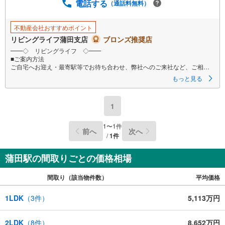
電話する
（通話料無料）
不動産会社おすすめポイント
リビングライフ蒲田支店
ブロンズ推奨店
━━◇ リビングライフ ◇━━
■ご案内方法
ご自宅へお迎え・最寄駅等でお待ち合わせ、弊社へのご来社など、ご相談
くださいませ。ご希望があれば周辺環境、お客様の希望に合わせた物件な
もっと見る
どもご案内をいたします
■ご予約方法
1
事前に鍵の手配が必要な場合がありますので、お早目にご連絡をいただけ
ると、ご案内がスムーズです。
1
〜
1
件
前へ
次へ
■資金のご相談もお気軽にどうぞ！
/
1
件
ライフプラン作成や住宅ローンはどこの銀行がいい？適切な借入額は？な
どご質問にもFPがしっかりとお答えいたします
蒲田駅の間取りごとの価格相場
■キッズスペースもご用意
お子様が退屈しないよう、DVD、おもちゃ、絵本などキッズスペースも充
間取り（該当物件数）
平均価格
実させておりますので、ご安心下さい
■お客様駐車場をご用意しております
1LDK
（
3
件）
5,113万円
詳しくはスタッフよりお伝えさせて頂きます
弊社が会員様のみにご提供する先行公開物件も多数ご提案いたします。ホ
2LDK
（
8
件）
8,652万円