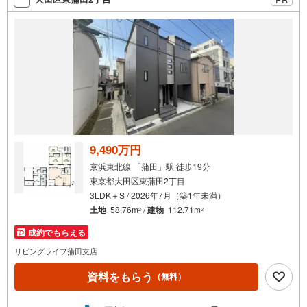
料請求は【下部のオレンジ色資料請求ボタン】よりお問い
合わせください
9,490万円
京浜東北線 「蒲田」駅 徒歩19分
東京都大田区東蒲田2丁目
3LDK＋S / 2026年7月（築1年未満）
土地
58.76m
/
建物
112.71m
2
2
成約でもらえる
リビングライフ蒲田支店
資料をもらう
（無料）