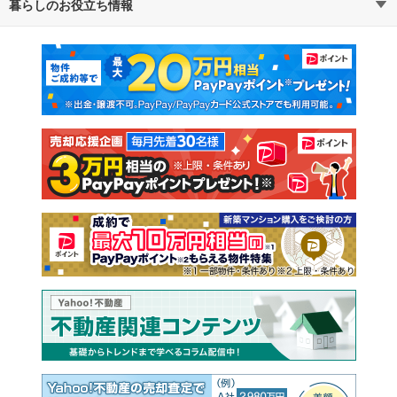
暮らしのお役立ち情報
不動産・住宅
賃貸住宅
マンションカタログ
教えて！住まいの先生
新築マンション
中古マンション
新築一戸建て
中古一戸建て
注文住宅
土地
売却査定