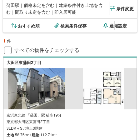
蒲田駅｜価格未定を含む｜建築条件付き土地を含
条件変更
む｜間取り未定を含む｜即入居可能
おすすめ順
検索条件保存
通知設定
1
件
すべての物件をチェックする
大田区東蒲田2丁目
京浜東北線 「蒲田」駅 徒歩19分
東京都大田区東蒲田2丁目
3LDK＋S / 地上3階建
土地
58.76m
/
建物
112.71m
2
2