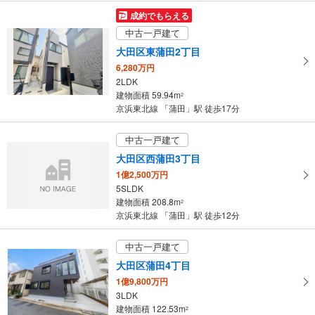
マ
成約でもらえる
イ
中古一戸建て
ペ
大田区東蒲田2丁目
ー
6,280万円
ジ
2LDK
に
建物面積 59.94m
2
保
京浜東北線 「蒲田」駅 徒歩17分
存
す
中古一戸建て
る
大田区西蒲田3丁目
1億2,500万円
5SLDK
建物面積 208.8m
2
京浜東北線 「蒲田」駅 徒歩12分
中古一戸建て
大田区蒲田4丁目
1億9,800万円
3LDK
建物面積 122.53m
2