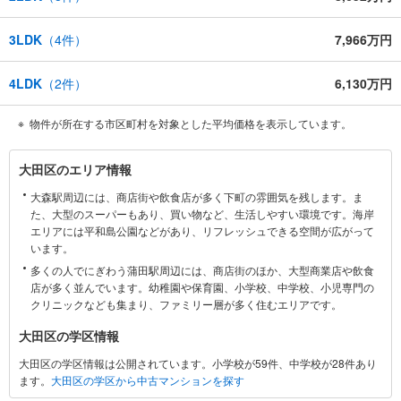
ームページにて会員登録ください
資料請求は【下部のオレンジ色資料請求ボタン】よりお問い合わせくださ
3LDK
（
4
件）
7,966万円
い
4LDK
（
2
件）
6,130万円
物件が所在する市区町村を対象とした平均価格を表示しています。
大
大田区のエリア情報
田
大森駅周辺には、商店街や飲食店が多く下町の雰囲気を残します。ま
区
た、大型のスーパーもあり、買い物など、生活しやすい環境です。海岸
に
エリアには平和島公園などがあり、リフレッシュできる空間が広がって
関
います。
す
多くの人でにぎわう蒲田駅周辺には、商店街のほか、大型商業店や飲食
る
店が多く並んでいます。幼稚園や保育園、小学校、中学校、小児専門の
情
クリニックなども集まり、ファミリー層が多く住むエリアです。
報
大田区の学区情報
大田区の学区情報は公開されています。小学校が59件、中学校が28件あり
ます。
大田区の学区から中古マンションを探す