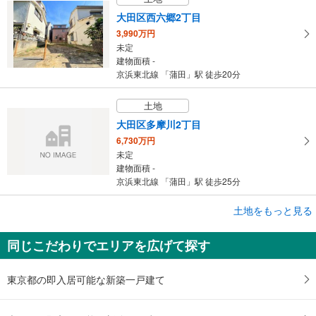
大田区西六郷2丁目
3,990万円
未定
建物面積 -
京浜東北線 「蒲田」駅 徒歩20分
土地
大田区多摩川2丁目
6,730万円
未定
建物面積 -
京浜東北線 「蒲田」駅 徒歩25分
成約でもらえる
土地をもっと見る
土地
同じこだわりでエリアを広げて探す
大田区西蒲田1丁目
7,800万円
未定
東京都の即入居可能な新築一戸建て
建物面積 -
京浜東北線 「蒲田」駅 徒歩13分