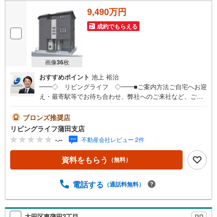
9,490万円
成約でもらえる
画像
36
枚
おすすめポイント
池上 裕治
━━◇ リビングライフ ◇━━■ご案内方法ご自宅へお迎
え・最寄駅等でお待ち合わせ、弊社へのご来社など、ご相
談くださいませ。ご希望があれば周辺環境、お客様の希望
に合わせた物件などもご案内をいたします■ご予約方法事前
ブロンズ推奨店
に鍵の手配が必要な場合がありますので、お早目にご連絡
リビングライフ蒲田支店
をいただけると、ご案内がスムーズです。■資金のご相談も
-.--
不動産会社レビュー 2件
お気軽にどうぞ！ライフプラン作成や住宅ローンはどこの
銀行がいい？適切な借入額は？などご質問にもFPがしっか
資料をもらう
（無料）
りとお答えいたします■キッズスペースもご用意お子様が退
屈しないよう、DVD、おもちゃ、絵本などキッズスペース
も充実させておりますので、ご安心下さい■お客様駐車場を
電話する
（通話料無料）
ご用意しております詳しくはスタッフよりお伝えさせて頂
きます弊社が会員様のみにご提供する先行公開物件も多数
ご提案いたします。ホームページにて会員登録ください資
大田区東蒲田2丁目
PR