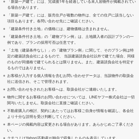
「新築一戸建て」には、完成後1年を経過している未入居物件が掲載されてい
る場合があります。
「新築一戸建て」には、販売住戸が複数の物件は、全ての住戸に該当しない
項目もあります。各問い合わせ先にご確認ください。
「建築条件付き土地」の価格には、建物価格は含まれません。
「建築条件付き土地」の「建物プラン例」は、土地購入者の設計プランの一
例であり、プランの採用可否は任意です。
「土地（建築条件なし）」の「建物プラン例」に関して、そのプラン例は特
定の建築請負会社によるもので、 当該建築請負会社以外で建てた場合、同様
のものが同価格で建てられるとは限りません。また、建築請負会社を特定す
るものではありません。
お客様が入力する個人情報を含むお問い合わせデータは、当該物件の取扱会
社に送信され、そこで管理されます。
お問い合わせをされたお客様へは、取扱会社がご連絡いたします。
物件に関するお客様のお問い合わせについては、LINEヤフー株式会社は一切
関与いたしません。取扱会社に直接ご確認ください。
不動産購入の検討、契約にあたってはお客様ご自身が情報を確認し、各会社
より十分な説明を受け判断してください。
本ページの掲載内容は変更される場合があります。あらかじめご了承くださ
い。
クチコミはYahoo!不動産が独自で収集したものを表示しています。