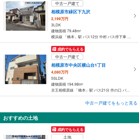
る
中古一戸建て
相模原市緑区下九沢
2,199万円
3LDK
建物面積 79.48m
2
横浜線 「橋本」駅 バス12分 中村 バス停下車 徒歩4分
成約でもらえる
中古一戸建て
相模原市中央区横山台1丁目
4,080万円
5SLDK
建物面積 194.98m
2
京王相模原線 「橋本」駅 バス21分 作の口 バス停下車 徒歩12分
成約でもらえる
中古一戸建てをもっと見る
中古一戸建て
おすすめの土地
相模原市緑区相原6丁目
4,100万円
成約でもらえる
4LDK
土地
建物面積 162.98m
2