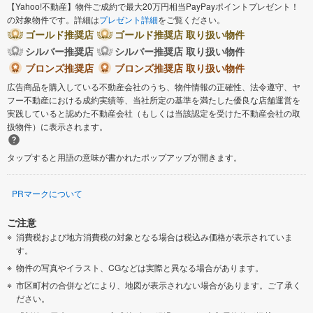
【Yahoo!不動産】物件ご成約で最大20万円相当PayPayポイントプレゼント！
の対象物件です。詳細は
プレゼント詳細
をご覧ください。
ゴールド推奨店
ゴールド推奨店 取り扱い物件
シルバー推奨店
シルバー推奨店 取り扱い物件
ブロンズ推奨店
ブロンズ推奨店 取り扱い物件
広告商品を購入している不動産会社のうち、物件情報の正確性、法令遵守、ヤ
フー不動産における成約実績等、当社所定の基準を満たした優良な店舗運営を
実践していると認めた不動産会社（もしくは当該認定を受けた不動産会社の取
扱物件）に表示されます。
タップすると用語の意味が書かれたポップアップが開きます。
PRマークについて
ご注意
消費税および地方消費税の対象となる場合は税込み価格が表示されていま
す。
物件の写真やイラスト、CGなどは実際と異なる場合があります。
市区町村の合併などにより、地図が表示されない場合があります。ご了承く
ださい。