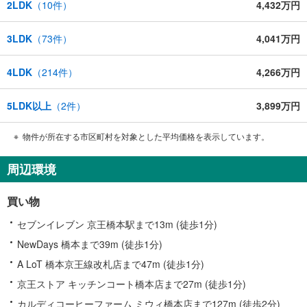
2LDK
（
10
件）
4,432万円
3LDK
（
73
件）
4,041万円
4LDK
（
214
件）
4,266万円
5LDK以上
（
2
件）
3,899万円
物件が所在する市区町村を対象とした平均価格を表示しています。
周辺環境
買い物
セブンイレブン 京王橋本駅まで13m (徒歩1分)
NewDays 橋本まで39m (徒歩1分)
A LoT 橋本京王線改札店まで47m (徒歩1分)
京王ストア キッチンコート橋本店まで27m (徒歩1分)
カルディコーヒーファーム ミウィ橋本店まで127m (徒歩2分)