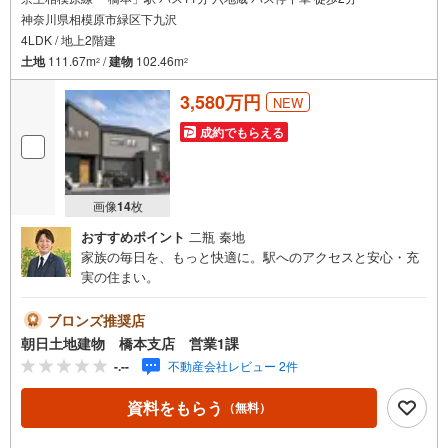
神奈川県相模原市緑区下九沢
4LDK / 地上2階建
土地
111.67m
/
建物
102.46m
2
2
3,580万円
NEW
成約でもらえる
画像
14
枚
おすすめポイント
二瓶 秦地
家族の毎日を、もっと快適に。駅へのアクセスと安心・充
実の住まい。
ブロンズ推奨店
朝日土地建物 橋本支店 営業1課
-.--
不動産会社レビュー 2件
資料をもらう
（無料）