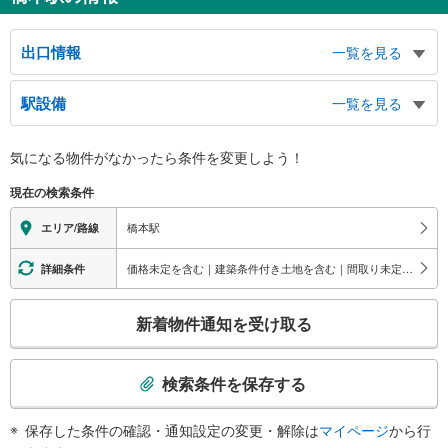
出口情報
一覧を見る
北口（ＪＲ）
駅設備
一覧を見る
橋本３～７丁目・東橋本方面、町田市小山町方面、シティプラザはしもと、杜
のホールはしもと、橋本図書館、バスのりば、タクシーのりば
バリアフリー状況
南口（ＪＲ）
気になる物件がなかったら
条件を変更しよう！
※段差なしでの移動経路
京王線、橋本１・２丁目・西橋本方面、小山１～４丁目方面、大山町方面、緑
（○：有り △：要駅員設備 ×：無し）
現在の検索条件
区役所、アートラボはしもと、アリオ橋本、相模原北警察署、サン・エールさ
【ＪＲ東日本】：○
がみはら、バスのりば、タクシーのりば
【京王電鉄】：○
橋本駅
エリア/路線
北口
エレベータ
ＪＲ橋本駅（横浜線・相模線）、東橋本方面、橋本３～７丁目方面、町田市小
【ＪＲ】
価格未定を含む｜建築条件付き土地を含む｜間取り未定を含む｜本日公開
詳細条件
山町方面、バスのりば、タクシーのりば
・各ホーム⇔改札
南口
【京王電鉄】
こ
新着物件通知を受け取る
・ホーム⇔改札
西橋本・橋本１・２丁目方面、小山１～４丁目方面、大山町方面、バスのり
の
【ＪＲ】【京王電鉄】
ば、タクシーのりば、アートラボはしもと、アリオ橋本、相模原北警察署、サ
検
・改札⇔北口
ン・エールさがみはら、緑区合同庁舎
索
・改札⇔南口
検索条件を保存する
条
エスカレータ
件
【ＪＲ】
保存した条件の確認・通知設定の変更・解除は
マイページ
から行
で
・各ホーム⇔改札