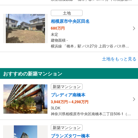
土地
相模原市中央区田名
680万円
未定
建物面積 -
横浜線 「橋本」駅 バス27分 上四ツ谷 バス停下車 徒歩5分
成約でもらえる
土地をもっと見る
土地
おすすめの新築マンション
相模原市緑区若柳
545万円
新築マンション
未定
建物面積 -
プレディア南橋本
京王相模原線 「橋本」駅 バス49分 若柳 バス停下車 徒歩3分
3,948万円～4,298万円
3LDK
神奈川県相模原市中央区南橋本二丁目506-1（地番）
新築マンション
ブランズタワー橋本