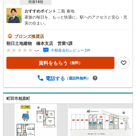
画像
14
枚
おすすめポイント
二瓶 秦地
家族の毎日を、もっと快適に。駅へのアクセスと安心・充
実の住まい。
ブロンズ推奨店
朝日土地建物 橋本支店 営業1課
-.--
不動産会社レビュー 2件
資料をもらう
（無料）
電話する
（通話料無料）
町田市相原町