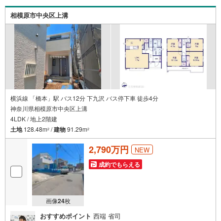
物件情報を紹介しておりますが、その後の物件のご説明、
資金計画、税金相談などについては、上司である担当課長
相模原市中央区上溝
も同席でご説明させていただきます。
横浜線 「橋本」駅 バス12分 下九沢 バス停下車 徒歩4分
神奈川県相模原市中央区上溝
4LDK / 地上2階建
土地
128.48m
/
建物
91.29m
2
2
2,790万円
NEW
成約でもらえる
画像
24
枚
おすすめポイント
西端 省司