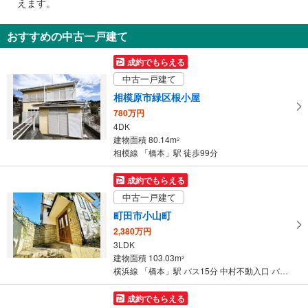
えます。
通
【京王電鉄】
・ホーム⇔改札
知
おすすめの中古一戸建て
【ＪＲ】【京王電鉄】
を
・改札⇔北口
受
成約でもらえる
・改札⇔南口
け
トイレ
中古一戸建て
取
【ＪＲ】
相模原市緑区根小屋
る
《多機能トイレ》
780万円
・
・改札内
4DK
条
【京王電鉄】
建物面積 80.14m
2
件
《多機能トイレ》
相模線 「橋本」駅 徒歩99分
・改札内
を
【ＪＲ】【京王電鉄】
マ
成約でもらえる
《車椅子対応》
イ
中古一戸建て
・改札外（南口１Ｆ）
ペ
その他
町田市小山町
ー
【ＪＲ】
2,380万円
ジ
・点字運賃表
3LDK
に
【京王電鉄】
建物面積 103.03m
2
保
・点字案内（券売機・運賃表・階段手すり）
横浜線 「橋本」駅 バス15分 中村不動入口 バス停下車 徒歩5分
存
・ＡＥＤ
す
成約でもらえる