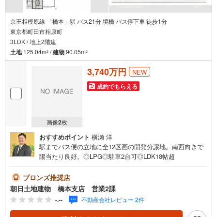
京王相模原線 「橋本」駅 バス21分 境橋 バス停下車 徒歩1分
東京都町田市相原町
3LDK / 地上2階建
土地
125.04m
/
建物
90.05m
2
2
3,740万円
NEW
成約でもらえる
画像
2
枚
おすすめポイント
横瀬 洋
駅までバス便の立地に全12区画の開発分譲地。南西向きで
陽当たり良好。◎LPG◎駐車2台可◎LDK18帖超
ブロンズ推奨店
朝日土地建物 橋本支店 営業2課
-.--
不動産会社レビュー 2件