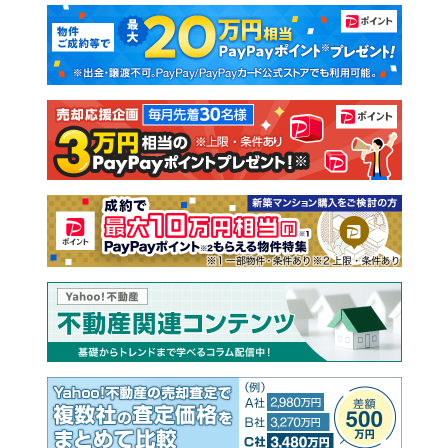
マンションカタログ
教えて！住まいの先生
新築マンション
中古マンション
新築一戸建て
中古一戸建て
注文住宅
土地
売却査定