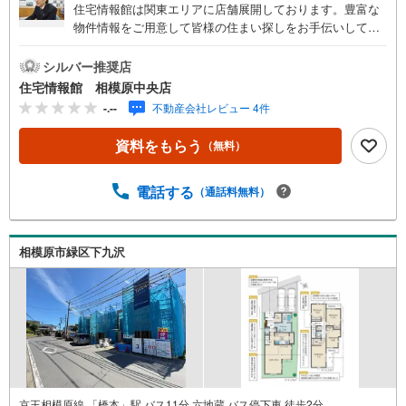
住宅情報館は関東エリアに店舗展開しております。豊富な
物件情報をご用意して皆様の住まい探しをお手伝いしてお
ります。まずは最寄りの住宅情報館にお気軽にご相談くだ
さい。【営業時間 10:00～19:00 火曜・水曜（祝日の場
シルバー推奨店
合は営業いたします）】「資料請求」「内覧」のお問い合
住宅情報館 相模原中央店
わせは上記時間内ですとスムーズにご対応が可能です。ス
-.--
不動産会社レビュー 4件
タッフ一同お客様のお問合せをお待ちしております。【住
宅ローン相談会】開催中無理のない住宅ローンの試算やご
資料をもらう
（無料）
購入の際にかかる諸費用の概算も行っております。しっか
りとした資金計画のアドバイスをさせて頂きますので、お
気軽にご相談ください。お客様第一主義をモット-にお引越
電話する
（通話料無料）
しをしてからも安心して住んでいただけるよう、末永く誠
実に努めさせて頂きます。住宅情報館にお越し頂けたら、
物件のご紹介だけではなく、お住まいの疑問、不安、お家
相模原市緑区下九沢
の事ならなんでもご相談いただけます。お客様の要望をお
伺いしながら誠心誠意、全力でサポートさせて頂きます。
お客様一人一人に合わせたライフプランのご提案をさせて
いただきます。お気軽にご相談ください。
京王相模原線 「橋本」駅 バス11分 六地蔵 バス停下車 徒歩2分