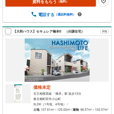
資料をもらう
（無料）
電話する
（通話料無料）
【大和ハウス】セキュレア橋本II （分譲住宅）
PR
価格未定
京王相模原線 「橋本」駅 徒歩13分
東京都町田市小山町
3LDK（1号地、4号地） /
土地
107.61m
～125.02m
/
建物
96.57m
～102.57m
2
2
2
2