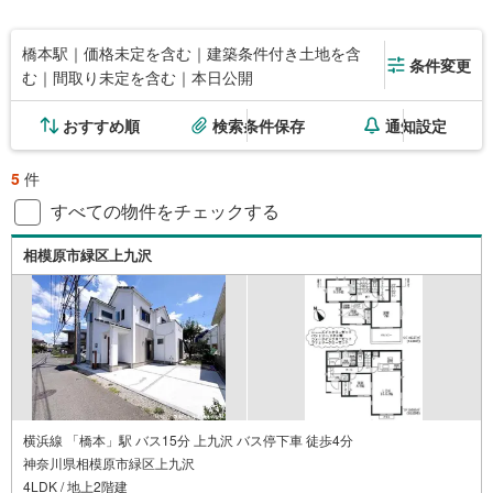
橋本駅｜価格未定を含む｜建築条件付き土地を含
条件変更
む｜間取り未定を含む｜本日公開
おすすめ順
検索条件保存
通知設定
5
件
すべての物件をチェックする
相模原市緑区上九沢
横浜線 「橋本」駅 バス15分 上九沢 バス停下車 徒歩4分
神奈川県相模原市緑区上九沢
4LDK / 地上2階建