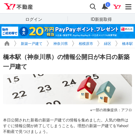
Yahoo!不動産
検索
通知
i
ログイン
ID新規取得
新築一戸建て
神奈川県
相模原市
緑区
橋本駅
橋本駅（神奈川県）の情報公開日が本日の新築
一戸建て
一部の画像提供：アフロ
本日公開された新着の新築一戸建ての情報を集めました。人気の物件は
すぐに情報公開が終了してしまうことも。理想の新築一戸建てをYahoo!
不動産で見つけましょう。