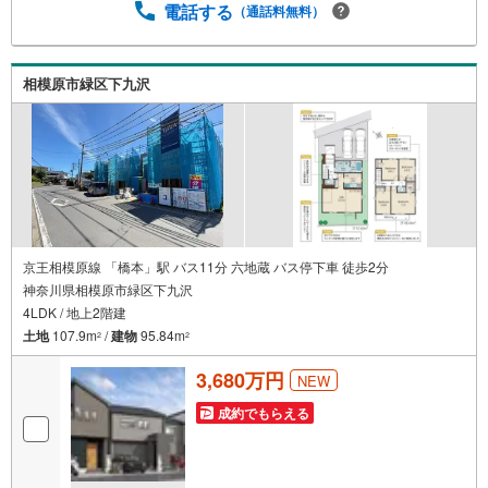
電話する
（通話料無料）
相模原市緑区下九沢
京王相模原線 「橋本」駅 バス11分 六地蔵 バス停下車 徒歩2分
神奈川県相模原市緑区下九沢
4LDK / 地上2階建
土地
107.9m
/
建物
95.84m
2
2
3,680万円
NEW
成約でもらえる