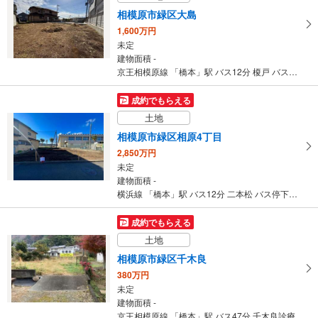
京王相模原線 「橋本」駅 徒歩37分
相模原市緑区大島
1,600万円
未定
建物面積 -
京王相模原線 「橋本」駅 バス12分 榎戸 バス停下車 徒歩2分
成約でもらえる
土地
相模原市緑区相原4丁目
2,850万円
未定
建物面積 -
横浜線 「橋本」駅 バス12分 二本松 バス停下車 徒歩3分
成約でもらえる
土地
相模原市緑区千木良
380万円
未定
建物面積 -
京王相模原線 「橋本」駅 バス47分 千木良診療所前 バス停下車 徒歩3分