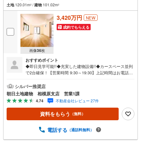
土地
120.01m
/
建物
101.02m
2
2
3,420万円
NEW
成約でもらえる
画像
36
枚
おすすめポイント
◆即日見学可能!!◆充実した建物設備!!◆カースペース並列
で2台確保！【営業時間 9:30～19:30】上記時間はお電話が
繋がりやすくなっております。ずっと気になっていて詳細
が知りたい、物件は気になるけどローンが心配、買い替え
シルバー推奨店
の場合は…などまずはご相談からもお気軽にお電話くださ
朝日土地建物 相模原支店 営業1課
いませ！ご内覧ご希望の際は「室内・現地を見学する」ボ
4.74
不動産会社レビュー 27件
タンよりご予約いただくとご見学がスムーズです。弊社は1
985年町田にて開業し、東京・神奈川・埼玉エリアに13店
資料をもらう
（無料）
舗展開しております。契約件数5万件を突破し、数多くの実
績を積むことによって、様々なご提案やアドバイスが出来
るようになりました。私達はお客様に安心感をお持ち頂け
電話する
（通話料無料）
る自信があります。【とことん納得】当社では担当営業が