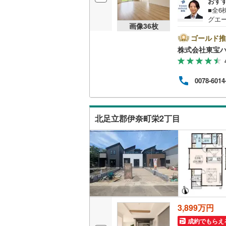
おす
■全6
越美北線
(
グエ
販売、価格、
画像
36
枚
00～
氷見線
(
0
)
ご案
ゴールド推
即入居可
ズグ
株式会社東宝ハ
紀勢本線（
ーン
9％》
オンライン対
桜島線
(
6
)
の差額
0078-6014
OUS
オンライ
加古川線
(
対応ラ
ービ
赤穂線
(
66
オンライ
北足立郡伊奈町栄2丁目
宇野線
(
62
福塩線
(
43
岩徳線
(
5
)
小野田線
(
舞鶴線
(
4
)
3,899万円
木次線
(
0
)
成約でもらえ