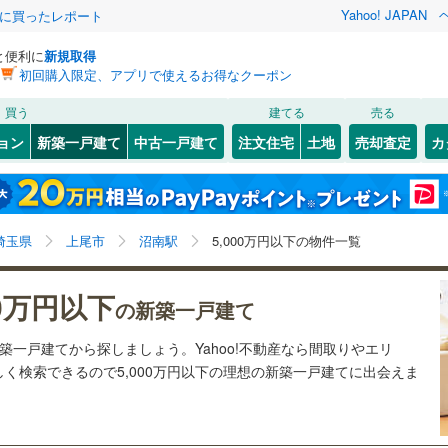
Yahoo! JAPAN
際に買ったレポート
と便利に
新規取得
初回購入限定、アプリで使えるお得なクーポン
検索条件を保存しました
買う
建てる
売る
3
)
札沼線
(
1
)
ョン
新築一戸建て
中古一戸建て
注文住宅
土地
売却査定
カ
この検索条件の新着物件通知は、
マイページ
から設定できます。
室蘭本線
(
0
)
0
）
オール電化
（
0
）
岩手
宮城
秋田
山形
0
)
富良野線
(
0
)
)
(
26
)
(
30
)
(
33
)
(
34
)
(
69
)
(
72
)
台以上
（
63
）
ビルトインガレージ
（
3
）
沼南駅、5,000万円、建築条件付き土地を含む、間取り
神奈川
埼玉
千葉
茨城
0
)
釧網本線
(
0
)
埼玉県
上尾市
沼南駅
5,000万円以下の物件一覧
タ付インターホン
防犯カメラ
（
0
）
未定を含む
123
)
水郡線
(
240
)
長野
富山
石川
福井
00万円以下
の新築一戸建て
215
)
上越線
(
264
)
建ち方、日当たり
閉じる
閉じる
お気に入りリストを見る
お気に入りリストを見る
閉じる
閉じる
岐阜
静岡
三重
新築一戸建てから探しましょう。Yahoo!不動産なら間取りやエリ
検索条件を保存する
9
)
水戸線
(
96
)
以上
（
51
）
角地
（
4
）
く検索できるので5,000万円以下の理想の新築一戸建てに出会えま
4
)
仙山線
(
247
)
マイページ
兵庫
京都
滋賀
奈良
4
）
)
気仙沼線
(
0
)