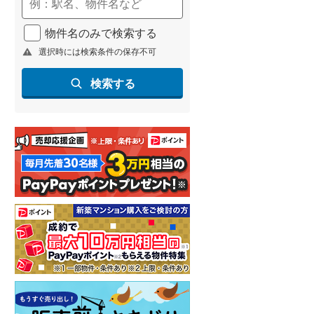
(
119
)
物件名のみで検索する
名古屋市営地下鉄鶴舞線
(
175
)
選択時には検索条件の保存不可
名古屋市営地下鉄名港線
(
54
)
検索する
OsakaMetro長堀鶴見緑地線
(
22
)
OsakaMetro谷町線
(
98
)
OsakaMetro千日前線
(
10
)
神戸市営地下鉄海岸線
(
18
)
福岡市地下鉄七隈線
(
319
)
函館市電宝来・谷地頭線
(
0
)
真岡鐵道
(
15
)
山形鉄道フラワー長井線
(
0
)
えちごトキめき鉄道妙高はねうまラ