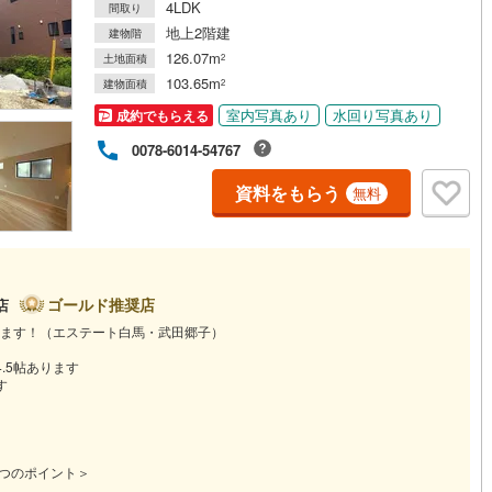
4LDK
間取り
地上2階建
建物階
道
(
3
)
北越急行ほくほく線
(
0
)
126.07m
土地面積
2
103.65m
建物面積
2
て銀河鉄道
(
0
)
青い森鉄道
(
2
)
室内写真あり
水回り写真あり
成約でもらえる
弘南線
(
0
)
弘南鉄道大鰐線
(
0
)
0078-6014-54767
鉄道鳥海山ろく線
(
0
)
福島交通飯坂線
(
79
)
資料をもらう
無料
長野線
(
6
)
上田電鉄別所線
(
6
)
イトレール
(
170
)
関東鉄道竜ケ崎線
(
37
)
鉄道大洗鹿島線
(
101
)
ひたちなか海浜鉄道湊線
(
72
)
ゴールド推奨店
店
ます！（エステート白馬・武田郷子）
73
)
千葉都市モノレール
(
277
)
.5帖あります
鉄道上毛線
(
180
)
秩父鉄道
(
179
)
す
線
(
165
)
つくばエクスプレス
(
490
)
443
)
京成押上線
(
24
)
5つのポイント＞