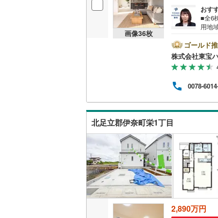
おす
桜井線
(
16
■全6
用地域
阪和線
(
10
画像
36
枚
せでも
休）
ゴールド推
おおさか
ひお
株式会社東宝ハ
ハウ
内子線
(
0
)
間引
利1.
鳴門線
(
0
)
0078-6014
年7月
安心
土讃線
(
92
グ、か
鹿児島本
北足立郡伊奈町栄1丁目
三角線
(
24
長崎本線
(
佐世保線
(
豊肥本線
(
2,890万円
日南線
(
54