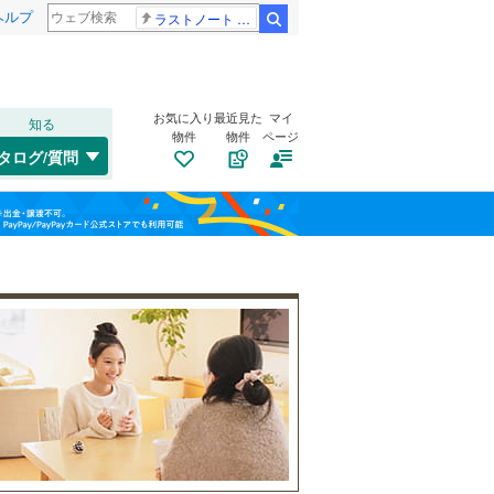
ヘルプ
ラストノート 内田有紀
検索
お気に入り
最近見た
マイ
知る
物件
物件
ページ
千歳線
(
1
)
タログ/質問
日高本線
(
0
)
トイレ２か所
（
69
）
福島
宗谷本線
(
0
)
(
70
)
(
62
)
(
41
)
太陽光発電システム
（
2
）
栃木
群馬
山梨
東北本線
(
1,972
)
川越線
(
699
)
吾妻線
(
50
)
日光線
(
195
)
南道路
（
20
）
仙石線
(
255
)
和歌山
大船渡線
(
17
)