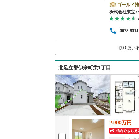
合わ
ゴールド推
二世帯向
イフ
南武線
(
20
株式会社東宝
ハウ
サービス
の最大
横浜線
(
1,
35年
0078-6014
す）◇
キッチン
相模線
(
1,
ナーが
など
五日市線
(
独立型キ
取り扱い
篠ノ井線
(
浴室
北足立郡伊奈町栄1丁目
常磐線（
浴室乾燥
伊東線
(
0
)
バルコニー、
身延線
(
13
ウッドデ
武豊線
(
14
関西本線（
収納
2,990万円
参宮線
(
0
)
ウォーク
成約でもらえ
大糸線（J
（
37
）