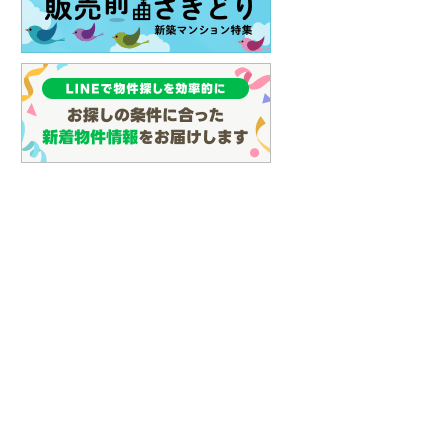
イン
(
3
)
しなの鉄道
(
18
)
津軽鉄道
(
0
)
三陸鉄道リアス線
(
9
)
仙台空港アクセス線
(
78
)
松本電鉄上高地線
(
1
)
関東鉄道常総線
(
160
)
銚子電気鉄道
(
11
)
上信電鉄上信線
(
93
)
埼玉新都市交通伊奈線
(
500
)
京成成田高速鉄道アクセス線
(
31
)
京成千葉線
(
122
)