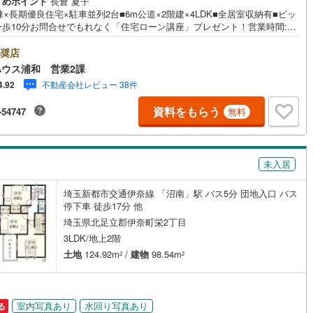
すめポイント
長倉 夏子
棟×長期優良住宅×駐車並列2台■6m公道×2階建×4LDK■全居室収納有■ビッ
2
)
七尾線
(
0
)
ー歩10分お問合せでもれなく「住宅ローン講座」プレゼント！営業時間:7:
契約、入居関連など
22:00（年中無休）こちらの時間帯はお電話でのお問い合わせがスムーズに
高山本線（JR西日本）
(
0
)
内できますぜひお気軽にご連絡下さい！東宝ハウスライフソリューション
奨店
能
（
22
）
ループ 東宝ハウス浦和 特別提携金利〔一例〕東宝ハウス浦和の住宅ロ
ウス浦和 営業2課
JR西日本）
(
5
)
湖西線
(
113
)
■変動金利全期間引下げプラン⇒住宅ローン金利優遇割の最大適用《0.8
不動産会社レビュー 38件
4.92
と某信用金庫金利1.275％の比較借入金4000万円返済期間35年の総返済額
応
福知山線
(
219
)
:303万円※2026年7月末実行分まで（審査・要件があります）◇TOHO H
資料をもらう
-54747
無料
E CLUBで生涯の安心をお届け◇東宝ハウスのライフパートナーが直接ご
ン内見(相談)可
（
51
）
IT重説可
（
36
）
85
)
播但線
(
75
)
イフプランニング、かけつけサポート、Club Offプレミアムなど多彩なサ
スがございます
)
津山線
(
23
)
ン対応とは？
未入居
)
伯備線
(
90
)
埼玉新都市交通伊奈線 「沼南」駅 バス5分 団地入口 バス
)
呉線
(
155
)
停下車 徒歩17分 他
埼玉県北足立郡伊奈町栄2丁目
山口線
(
3
)
3LDK/地上2階
3
)
美祢線
(
0
)
土地
124.92m
/
建物
98.54m
2
2
因美線
(
1
)
草津線
(
58
)
室内写真あり
水回り写真あり
る