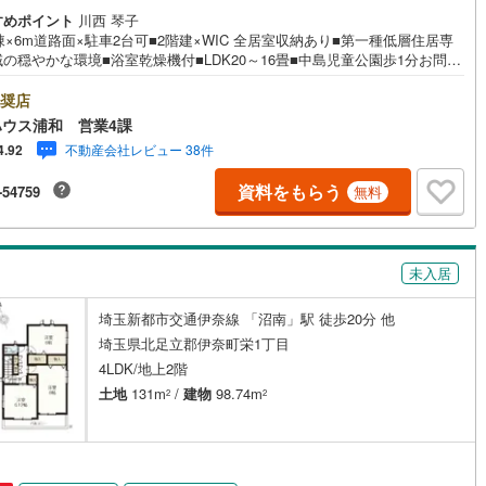
すめポイント
川西 琴子
0
)
片町線
(
237
)
棟×6m道路面×駐車2台可■2階建×WIC 全居室収納あり■第一種低層住居専
の穏やかな環境■浴室乾燥機付■LDK20～16畳■中島児童公園歩1分お問合
3
)
関西空港線
(
3
)
れなく「住宅ローン講座」プレゼント！営業時間:7:00～22:00（年中無
こちらの時間帯はお電話でのお問い合わせがスムーズにご案内できますぜ
奨店
東線
(
89
)
本四備讃線
(
10
)
気軽にご連絡下さい！東宝ハウスライフソリューションズグループ 東宝
ウス浦和 営業4課
ス浦和 特別提携金利〔一例〕東宝ハウス浦和の住宅ローン■変動金利全期
予土線
(
0
)
不動産会社レビュー 38件
4.92
下げプラン⇒住宅ローン金利優遇割の最大適用《0.89％》と某信用金庫金
275％の比較借入金4000万円返済期間35年の総返済額の差額:303万円※2026
徳島線
(
2
)
資料をもらう
-54759
無料
末実行分まで（審査・要件があります）◇TOHO HOUSE CLUBで生涯の
をお届け◇東宝ハウスのライフパートナーが直接ご対応ライフプランニン
)
土讃線
(
2
)
けつけサポート、Club Offプレミ…
線
(
1,491
)
香椎線
(
329
)
未入居
1
)
肥薩線
(
13
)
埼玉新都市交通伊奈線 「沼南」駅 徒歩20分 他
埼玉県北足立郡伊奈町栄1丁目
198
)
唐津線
(
42
)
4LDK/地上2階
19
)
大村線
(
21
)
土地
131m
/
建物
98.74m
2
2
499
)
日豊本線
(
458
)
)
吉都線
(
8
)