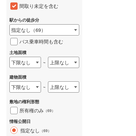
間取り未定を含む
和歌山線
(
111
)
東西線
(
49
)
駅からの徒歩分
指定なし
（
69
）
予讃線
(
1
)
バス乗車時間も含む
高徳線
(
2
)
土地面積
牟岐線
(
5
)
下限なし
上限なし
~
山陽本線（JR九州）
(
29
)
篠栗線
(
176
)
建物面積
指宿枕崎線
(
173
)
下限なし
上限なし
~
筑肥線
(
168
)
敷地の権利形態
久大本線
(
111
)
所有権のみ
（
69
）
日田彦山線
(
101
)
情報公開日
指定なし
（
69
）
筑豊本線
(
178
)