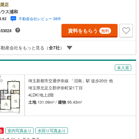
せがスムーズにご案内できますぜひお気軽にご連絡下さい！東宝ハウスラ
奨店
け
（
0
）
平屋・1階建て
（
0
）
ソリューションズグループ 東宝ハウス浦和 特別提携金利〔一例〕東宝
6
)
鶴見線
(
50
)
ハウス浦和
ス浦和の住宅ローン■変動金利全期間引下げプラン⇒住宅ローン金利優遇割
ルーム（納戸）
（
8
）
不動産会社レビュー 38件
4.92
適用《0.89％》と某信用金庫金利1.275％の比較借入金4000万円返済期間
460
)
根岸線
(
163
)
の総返済額の差額:303万円※2026年7月末実行分まで（審査・要件がありま
資料をもらう
-53024
無料
TOHO HOUSE CLUBで生涯の安心をお届け◇東宝ハウスのライフパート
291
)
中央本線（JR東日本）
(
884
)
直接ご対応ライフプランニング、かけつけサポート、Club Offプレミアム
多彩なサービスがございます
239
)
八高線
(
973
)
ッチン
（
0
）
対面キッチン
（
57
）
不動産会社をもっと見る（
全
7
社
）
13
)
大糸線（JR東日本）
(
5
)
各駅停車）
(
603
)
埼京線
(
483
)
未入居
機あり
（
63
）
東海道本線（JR東海）
(
1,554
)
埼玉新都市交通伊奈線 「沼南」駅 徒歩20分 他
埼玉県北足立郡伊奈町栄1丁目
庭
4
)
飯田線
(
221
)
4LDK/地上2階
ッキあり
（
0
）
9
)
高山本線（JR東海）
(
102
)
土地
131.09m
/
建物
95.43m
2
2
JR東海）
(
237
)
紀勢本線（JR東海）
(
7
)
博多南線
(
226
)
インクローゼット
床下収納
（
67
）
室内写真あり
水回り写真あり
る
R西日本）
(
0
)
北陸本線
(
16
)