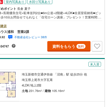
室内写真あり
水回り写真あり
る
49
)
宮崎空港線
(
23
)
すめポイント
長倉 夏子
棟×長期優良住宅×駐車並列2台■6m公道×2階建×4LDK■全居室収納有■ビッ
線
(
598
)
上越新幹線
(
333
)
ー歩10分お問合せでもれなく「住宅ローン講座」プレゼント！営業時間:7:
22:00（年中無休）こちらの時間帯はお電話でのお問い合わせがスムーズに
線
(
272
)
北陸新幹線
(
338
)
内できますぜひお気軽にご連絡下さい！東宝ハウスライフソリューション
奨店
ループ 東宝ハウス浦和 特別提携金利〔一例〕東宝ハウス浦和の住宅ロ
線
(
264
)
北陸新幹線（JR西日本）
(
4
)
ウス浦和 営業2課
■変動金利全期間引下げプラン⇒住宅ローン金利優遇割の最大適用《0.8
不動産会社レビュー 38件
4.92
と某信用金庫金利1.275％の比較借入金4000万円返済期間35年の総返済額
幹線
(
18
)
:303万円※2026年7月末実行分まで（審査・要件があります）◇TOHO H
資料をもらう
-54747
無料
E CLUBで生涯の安心をお届け◇東宝ハウスのライフパートナーが直接ご
イフプランニング、かけつけサポート、Club Offプレミアムなど多彩なサ
地下鉄南北線
(
2
)
札幌市営地下鉄東西線
(
6
)
スがございます
下鉄南北線
(
408
)
仙台市地下鉄東西線
(
105
)
未入居
ロ丸ノ内線
(
5
)
東京メトロ丸ノ内方南支線
(
3
)
埼玉新都市交通伊奈線 「沼南」駅 徒歩25分 他
ロ東西線
(
44
)
東京メトロ千代田線
(
25
)
埼玉県上尾市大字瓦葺
4LDK/地上2階
ロ半蔵門線
(
5
)
東京メトロ南北線
(
14
)
土地
231.76m
/
建物
105.16m
2
2
線
(
5
)
都営三田線
(
9
)
戸線
(
6
)
横浜市営地下鉄ブルーライン
(
435
)