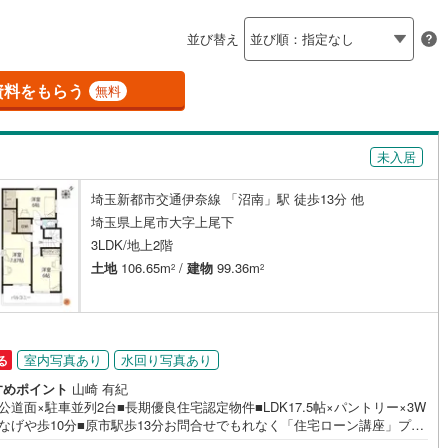
島根
岡山
広島
山口
釜石線
(
6
)
並び替え
ダイニング15畳以上
花輪線
(
0
)
香川
愛媛
高知
保存した条件を見る
磐越東線
(
128
)
資料をもらう
無料
佐賀
長崎
熊本
大分
施工・品質・工法関連
陸羽東線
(
31
)
未入居
震、制震構造
設計住宅性能評価付き
127
)
米坂線
(
2
)
（
50
）
埼玉新都市交通伊奈線 「沼南」駅 徒歩13分 他
五能線
(
0
)
この条件で検索する
この条件で検索する
この条件で検索する
この条件で検索する
この条件で検索する
この条件で検索する
市区町村以下を選択
市区町村を選択す
駅を選択する
埼玉県上尾市大字上尾下
住宅
（
39
）
大規模（総区画数50戸以上）
5
)
白新線
(
9
)
3LDK/地上2階
（
0
）
土地
106.65m
/
建物
99.36m
2
2
越後線
(
19
)
ライン（宇都宮～逗子）
湘南新宿ライン（前橋～小田原）
(
2,039
)
駅が始発駅
（
0
）
海まで2km以内
（
0
）
室内写真あり
水回り写真あり
る
3
)
内房線
(
426
)
全体
すめポイント
山崎 有紀
6
)
鹿島線
(
6
)
公道面×駐車並列2台■長期優良住宅認定物件■LDK17.5帖×パントリー×3W
いなげや歩10分■原市駅歩13分お問合せでもれなく「住宅ローン講座」プレ
（
0
）
バリアフリー住宅
（
33
）
！営業時間:7:00～22:00（年中無休）こちらの時間帯はお電話でのお問い
)
東海道本線
(
860
)