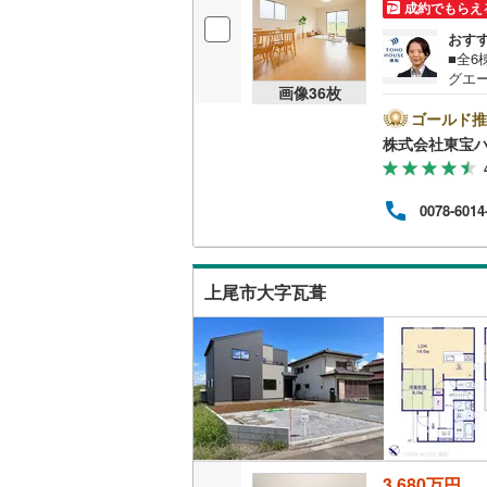
成約でもらえ
後藤寺線
(
おす
■全6
東北新幹
グエ
画像
36
枚
00～
秋田新幹
ご案
ゴールド推
ズグ
山陽新幹
株式会社東宝ハ
ーン
9％》
西九州新
の差額
0078-6014
OUS
対応ラ
地下鉄
札幌市営
ービ
仙台市地
上尾市大字瓦葺
東京メト
東京メト
東京メト
都営浅草
都営大江
3,680万円