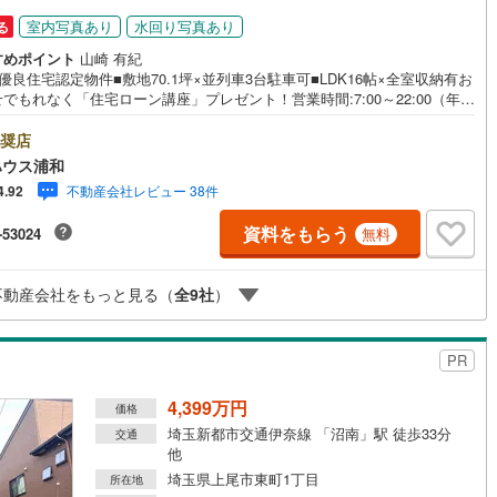
室内写真あり
水回り写真あり
る
すめポイント
山崎 有紀
営地下鉄東山線
(
288
)
名古屋市営地下鉄名城線
(
168
)
優良住宅認定物件■敷地70.1坪×並列車3台駐車可■LDK16帖×全室収納有お
でもれなく「住宅ローン講座」プレゼント！営業時間:7:00～22:00（年中
営地下鉄桜通線
(
252
)
名古屋市営地下鉄上飯田線
(
60
)
）こちらの時間帯はお電話でのお問い合わせがスムーズにご案内できます
お気軽にご連絡下さい！東宝ハウスライフソリューションズグループ 東
奨店
地下鉄烏丸線
(
48
)
京都市営地下鉄東西線
(
94
)
ウス浦和 特別提携金利〔一例〕東宝ハウス浦和の住宅ローン■変動金利全
ハウス浦和
引下げプラン⇒住宅ローン金利優遇割の最大適用《0.89％》と某信用金庫
tro今里筋線
(
35
)
OsakaMetro御堂筋線
(
77
)
不動産会社レビュー 38件
4.92
.275％の比較借入金4000万円返済期間35年の総返済額の差額:303万円※20
7月末実行分まで（審査・要件があります）◇TOHO HOUSE CLUBで生涯
tro四つ橋線
(
6
)
OsakaMetro中央線
(
20
)
資料をもらう
-53024
無料
心をお届け◇東宝ハウスのライフパートナーが直接ご対応ライフプランニ
かけつけサポート、Club Offプレミアムなど多彩なサービスがございます
tro堺筋線
(
0
)
神戸市営地下鉄西神・山手線
(
135
)
不動産会社をもっと見る（
全
9
社
）
下鉄空港線
(
102
)
福岡市地下鉄箱崎線
(
10
)
PR
1
)
函館市電
(
0
)
4,399万円
りび鉄道
(
0
)
わたらせ渓谷鐵道
(
1
)
価格
埼玉新都市交通伊奈線 「沼南」駅 徒歩33分
交通
行
(
100
)
会津鉄道
(
8
)
他
埼玉県上尾市東町1丁目
所在地
縦貫鉄道
(
0
)
しなの鉄道北しなの線
(
3
)