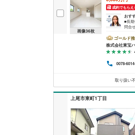
成約でもらえ
おす
名古屋市
■長期
問合せ
名古屋市
画像
36
枚
無休
ぜひ
ゴールド推
京都市営
宝ハ
株式会社東宝
期間
OsakaMe
金利1
26年
OsakaMe
0078-6014
の安
ング、
OsakaMe
取り扱い
福岡市地
上尾市東町1丁目
私鉄・その他
札幌市電
(
道南いさ
阿武隈急
秋田内陸