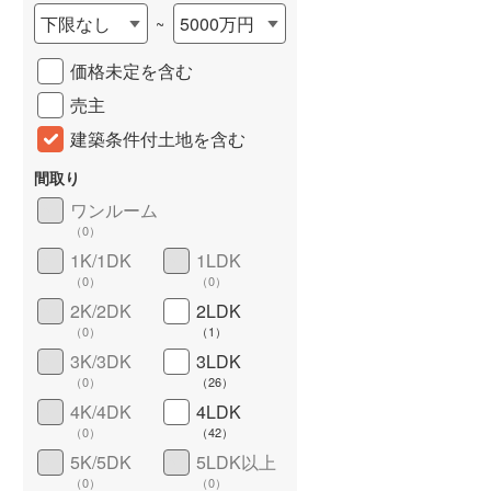
下限なし
5000万円
~
城端線
(
0
)
価格未定を含む
関西本線（JR西日本）
(
301
)
売主
大阪環状線
(
13
)
建築条件付土地を含む
山陽本線（JR西日本）
(
1,015
)
間取り
姫新線
(
95
)
ワンルーム
（
0
）
吉備線
(
50
)
詳しく見る
1K/1DK
1LDK
芸備線
(
84
)
（
0
）
（
0
）
2K/2DK
2LDK
可部線
(
57
)
（
0
）
（
1
）
宇部線
(
4
)
3K/3DK
3LDK
（
0
）
（
26
）
山陰本線
(
73
)
4K/4DK
4LDK
（
0
）
（
42
）
境線
(
2
)
5K/5DK
5LDK以上
奈良線
(
223
)
（
0
）
（
0
）