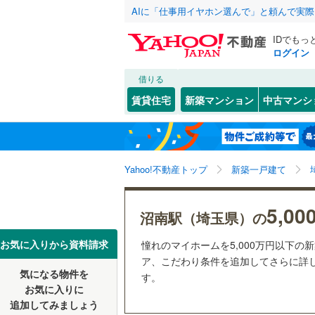
AIに「仕事用イヤホン選んで」と頼んで実
IDでもっ
ログイン
借りる
北海道
JR
北海道
函館本線
(
こだわり条件
設備
賃貸住宅
新築マンション
中古マンシ
石勝線
(
0
)
床暖房
（
東北
青森
根室本線
(
(
197
)
(
24
)
(
3
駐車場2
関東
東京
石北本線
(
Yahoo!不動産トップ
新築一戸建て
ＴＶモニ
（
53
）
常磐線
(
1,
信越・北陸
新潟
(
35
)
5,0
沼南駅（埼玉県）の
高崎線
(
1,
配置、向き、
東海
愛知
お気に入りから資料請求
憧れのマイホームを5,000万円以下の
両毛線
(
34
前道6m
ア、こだわり条件を追加してさらに詳し
烏山線
(
14
気になる物件を
す。
近畿
大阪
平坦地
（
お気に入りに
石巻線
(
36
追加してみましょう