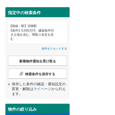
田沢湖線
(
0
)
指定中の検索条件
八戸線
(
4
)
磐越西線
(
92
)
路線・駅
沼南駅
宮崎
鹿児島
沖縄
条件
5,000万円、建築条件付
陸羽西線
(
0
)
き土地を含む、間取り未定を含
む
住宅性能評価付き
（
37
）
左沢線
(
54
)
条件をリセットする
津軽線
(
1
)
する
る
条件をリセットする
条件をリセットする
条件をリセットする
条件をリセットする
条件をリセットする
条件をリセットする
こ
信越本線
(
114
)
新着物件通知を受け取る
の
検
弥彦線
(
0
)
索
検索条件を保存する
条
総武本線
(
438
)
件
保存した条件の確認・通知設定の
小学校まで1km以内
（
13
）
で
変更・解除は
マイページ
から行え
通
ます。
京葉線
(
105
)
知
を
久留里線
(
140
)
受
物件の絞り込み
間取り変更可能
（
2
）
け
山手線
(
1
)