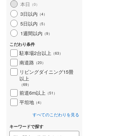
本日
（
0
）
北海道新幹線
(
0
)
3日以内
（
4
）
山形新幹線
(
489
)
5日以内
（
5
）
東海道新幹線
(
525
)
1週間以内
（
9
）
九州新幹線
(
209
)
こだわり条件
駐車場2台以上
（
63
）
南道路
（
20
）
札幌市営地下鉄東豊線
(
2
)
リビングダイニング15畳
以上
東京メトロ銀座線
(
0
)
（
69
）
東京メトロ日比谷線
(
7
)
前道6m以上
（
51
）
東京メトロ有楽町線
(
18
)
平坦地
（
4
）
東京メトロ副都心線
(
18
)
すべてのこだわりを見る
都営新宿線
(
76
)
キーワードで探す
横浜市営地下鉄グリーンライン