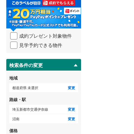
取
3階建て以上
（
1
）
る
武蔵野線
(
1,480
)
・
条
横須賀線
(
382
)
件
を
青梅線
(
447
)
成約プレゼント対象物件
マ
イ
小海線
(
10
)
見学予約できる物件
ペ
ー
京浜東北線
(
1,346
)
ジ
に
検索条件の変更
総武線
(
352
)
保
存
御殿場線
(
193
)
地域
す
る
中央本線（JR東海）
(
632
)
都道府県 未選択
変更
太多線
(
73
)
路線・駅
名松線
(
4
)
埼玉新都市交通伊奈線
変更
沼南
変更
東海道本線（JR西日本）
(
596
)
価格
小浜線
(
0
)