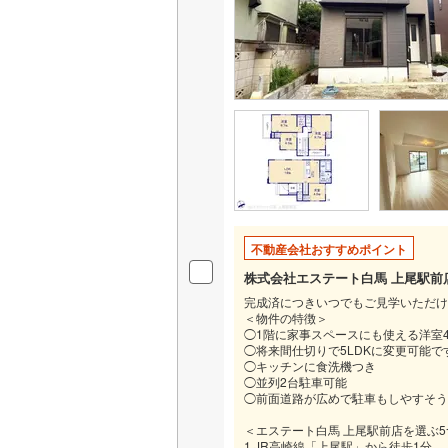
いすみ鉄
IGRいわ
弘南鉄道
由利高原
長野電鉄
宇都宮ラ
不動産会社おすすめポイント
鹿島臨海
株式会社エステート白馬 上尾駅前
完成済につきいつでもご見学いただけ
小湊鐵道
(
＜物件の特徴＞
◯1階に家事スペースにも使える洋室4
上毛電気
◯将来間仕切りで5LDKに変更可能で
◯キッチンに食洗機つき
◯並列2台駐車可能
流鉄流山
◯前面道路が広めで駐車もしやすそう
京成本線
(
＜エステート白馬 上尾駅前店を選ぶ
1.JR高崎線「上尾駅」から徒歩1分