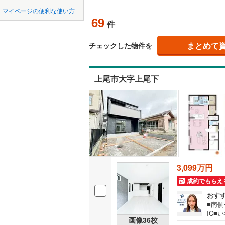
中国
LD
鳥取
北上線
(
0
)
マイページの便利な使い方
69
リビング
件
山田線
(
0
)
四国
徳島
（
69
）
大湊線
(
0
)
まとめて
チェックした物件を
九州・沖縄
福岡
構造・規模・
只見線
(
8
)
上尾市大字上尾下
耐震、免
奥羽本線
(
（
49
）
男鹿線
(
0
)
0
0
0
0
0
0
該当物件
該当物件
該当物件
該当物件
該当物件
該当物件
件
件
件
件
件
件
長期優良
羽越本線
(
飯山線
(
0
)
立地
湘南新宿
3,099万円
(
1,518
)
最寄りの
成約でもらえ
外房線
(
22
間取り、居室
おす
成田線
(
22
■南側
IC■
吹き抜け
画像
36
枚
ゼント
東金線
(
38