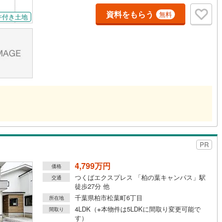
資料をもらう
無料
件付き土地
道
(
3
)
北越急行ほくほく線
(
0
)
て銀河鉄道
(
1
)
青い森鉄道
(
2
)
弘南線
(
0
)
弘南鉄道大鰐線
(
0
)
鉄道鳥海山ろく線
(
0
)
福島交通飯坂線
(
76
)
長野線
(
6
)
上田電鉄別所線
(
6
)
イトレール
(
169
)
関東鉄道竜ケ崎線
(
37
)
鉄道大洗鹿島線
(
100
)
ひたちなか海浜鉄道湊線
(
73
)
PR
72
)
千葉都市モノレール
(
276
)
4,799万円
価格
鉄道上毛線
(
179
)
秩父鉄道
(
175
)
つくばエクスプレス 「柏の葉キャンパス」駅
交通
徒歩27分 他
線
(
171
)
つくばエクスプレス
(
491
)
千葉県柏市松葉町6丁目
所在地
448
)
京成押上線
(
23
)
4LDK（※本物件は5LDKに間取り変更可能で
間取り
す）