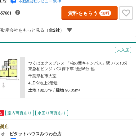
不動産会社レビュー 36件
4.72
2
)
七尾線
(
0
)
資料をもらう
-57661
無料
高山本線（JR西日本）
(
0
)
契約、入居関連など
不動産会社をもっと見る（
全
2
社
）
JR西日本）
(
5
)
湖西線
(
112
)
能
（
32
）
福知山線
(
217
)
応
未入居
86
)
播但線
(
74
)
ン内見(相談)可
（
49
）
IT重説可
（
47
）
つくばエクスプレス 「柏の葉キャンパス」駅 バス13分
)
津山線
(
23
)
東急柏ビレジ バス停下車 徒歩6分 他
千葉県柏市大室
)
伯備線
(
90
)
ン対応とは？
4LDK/地上2階建
)
呉線
(
156
)
土地
182.5m
/
建物
96.05m
2
2
山口線
(
3
)
3
)
美祢線
(
0
)
室内写真あり
水回り写真あり
る
因美線
(
1
)
奨店
ィオ ピタットハウスみつわ台店
草津線
(
58
)