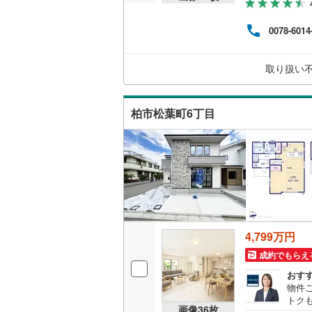
桜井線
(
16
0078-6014
阪和線
(
10
おおさか
取り扱い
内子線
(
0
)
柏市松葉町6丁目
鳴門線
(
0
)
土讃線
(
91
鹿児島本
三角線
(
23
長崎本線
(
4,799万円
佐世保線
(
成約でもらえ
豊肥本線
(
おす
物件ご
トク
日南線
(
54
画像
36
枚