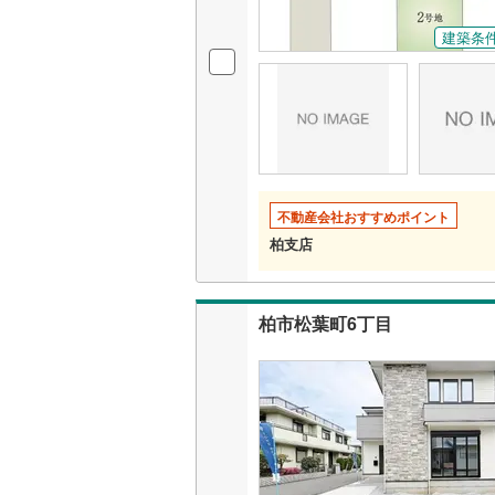
建築条
いすみ鉄
IGRいわ
弘南鉄道
由利高原
不動産会社おすすめポイント
長野電鉄
柏支店
宇都宮ラ
鹿島臨海
柏市松葉町6丁目
小湊鐵道
(
上毛電気
流鉄流山
京成本線
(