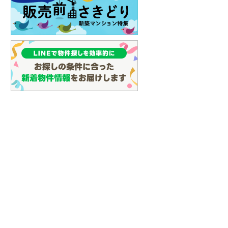
イン
(
3
)
しなの鉄道
(
18
)
津軽鉄道
(
0
)
三陸鉄道リアス線
(
9
)
仙台空港アクセス線
(
80
)
松本電鉄上高地線
(
1
)
関東鉄道常総線
(
161
)
銚子電気鉄道
(
11
)
上信電鉄上信線
(
93
)
埼玉新都市交通伊奈線
(
503
)
京成成田高速鉄道アクセス線
(
31
)
京成千葉線
(
116
)