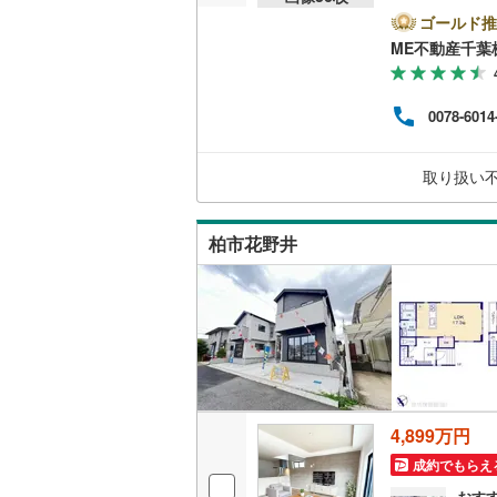
『本
れた
ゴールド推
後藤寺線
(
と『
ME不動産千葉
これ
東北新幹
ビス
ービ
秋田新幹
0078-6014
から
組み
山陽新幹
取り扱い
西九州新
柏市花野井
地下鉄
札幌市営
仙台市地
東京メト
東京メト
東京メト
4,899万円
都営浅草
成約でもらえ
都営大江
おす