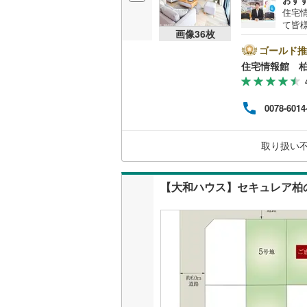
住宅
て皆
画像
36
枚
気軽に
名古屋市
は営
ゴールド推
とス
名古屋市
住宅情報館 
おり
の際
京都市営
バイ
0078-6014
ット
OsakaMe
めさ
く、
OsakaMe
取り扱い
様の
一人
OsakaMe
相談
【大和ハウス】セキュレア柏の
福岡市地
私鉄・その他
札幌市電
(
道南いさ
阿武隈急
秋田内陸