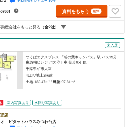
不動産会社レビュー 36件
4.72
け
（
0
）
平屋・1階建て
（
3
）
9
)
鶴見線
(
48
)
資料をもらう
-57661
無料
ルーム（納戸）
468
)
根岸線
(
157
)
不動産会社をもっと見る（
全
2
社
）
333
)
中央本線（JR東日本）
(
893
)
251
)
八高線
(
984
)
未入居
ッチン
（
2
）
対面キッチン
（
62
）
12
)
大糸線（JR東日本）
(
5
)
つくばエクスプレス 「柏の葉キャンパス」駅 バス13分
各駅停車）
(
607
)
埼京線
(
477
)
東急柏ビレジ バス停下車 徒歩6分 他
千葉県柏市大室
東海道本線（JR東海）
(
1,552
)
機あり
（
62
）
4LDK/地上2階建
土地
182.47m
/
建物
97.81m
2
2
2
)
飯田線
(
218
)
庭
8
)
高山本線（JR東海）
(
101
)
ッキあり
（
0
）
室内写真あり
水回り写真あり
る
JR東海）
(
246
)
紀勢本線（JR東海）
(
5
)
博多南線
(
238
)
奨店
ィオ ピタットハウスみつわ台店
R西日本）
(
0
)
北陸本線
(
17
)
インクローゼット
床下収納
（
58
）