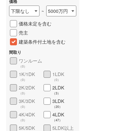
価格
城端線
(
0
)
下限なし
5000万円
~
関西本線（JR西日本）
(
295
)
価格未定を含む
大阪環状線
(
15
)
売主
山陽本線（JR西日本）
(
1,020
)
建築条件付土地を含む
姫新線
(
94
)
間取り
ワンルーム
吉備線
(
50
)
（
0
）
芸備線
(
83
)
1K/1DK
1LDK
詳しく見る
（
0
）
（
0
）
可部線
(
57
)
2K/2DK
2LDK
（
0
）
（
3
）
宇部線
(
4
)
3K/3DK
3LDK
山陰本線
(
72
)
（
0
）
（
20
）
4K/4DK
4LDK
境線
(
2
)
（
0
）
（
47
）
奈良線
(
222
)
5K/5DK
5LDK以上