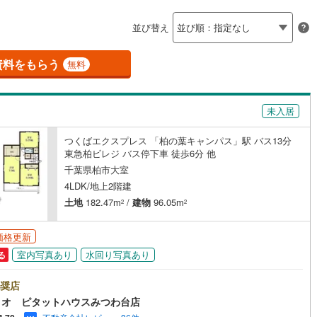
島根
岡山
広島
山口
釜石線
(
6
)
(
12
)
(
55
)
並び替え
(
19
)
ダイニング15畳以上
花輪線
(
0
)
香川
愛媛
高知
保存した条件を見る
磐越東線
(
129
)
資料をもらう
無料
佐賀
長崎
熊本
大分
施工・品質・工法関連
陸羽東線
(
30
)
未入居
震、制震構造
設計住宅性能評価付き
125
)
米坂線
(
2
)
（
22
）
つくばエクスプレス 「柏の葉キャンパス」駅 バス13分
五能線
(
0
)
この条件で検索する
この条件で検索する
この条件で検索する
この条件で検索する
この条件で検索する
この条件で検索する
市区町村以下を選択
市区町村を選択す
駅を選択する
東急柏ビレジ バス停下車 徒歩6分 他
住宅
（
9
）
大規模（総区画数50戸以上）
5
)
白新線
(
9
)
千葉県柏市大室
（
0
）
4LDK/地上2階建
越後線
(
19
)
土地
182.47m
/
建物
96.05m
2
2
ライン（宇都宮～逗子）
湘南新宿ライン（前橋～小田原）
(
2,070
)
価格更新
駅が始発駅
（
12
）
海まで2km以内
（
0
）
室内写真あり
水回り写真あり
る
8
)
内房線
(
428
)
全体
奨店
2
)
鹿島線
(
6
)
ィオ ピタットハウスみつわ台店
（
4
）
バリアフリー住宅
（
30
）
)
東海道本線
(
885
)