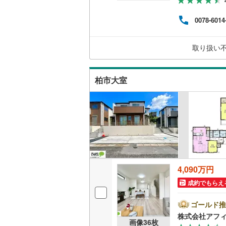
二世帯向
南武線
(
20
0078-6014
サービス
横浜線
(
1,
（
28
）
取り扱い
相模線
(
1,
キッチン
五日市線
(
柏市大室
独立型キ
篠ノ井線
(
常磐線（
浴室
伊東線
(
1
)
浴室乾燥
身延線
(
13
バルコニー、
武豊線
(
14
4,090万円
ウッドデ
成約でもらえ
関西本線（
収納
参宮線
(
0
)
ゴールド推
株式会社アフ
大糸線（J
画像
36
枚
ウォーク