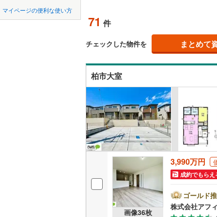
柏の葉キャンパス
中国
LD
鳥取
北上線
(
0
)
マイページの便利な使い方
(
36
)
71
リビング
件
山田線
(
0
)
四国
徳島
（
57
）
(
71
)
大湊線
(
0
)
まとめて
チェックした物件を
九州・沖縄
福岡
構造・規模・
只見線
(
8
)
柏市大室
耐震、免
奥羽本線
(
（
54
）
男鹿線
(
0
)
0
0
0
0
0
0
該当物件
該当物件
該当物件
該当物件
該当物件
該当物件
件
件
件
件
件
件
長期優良
羽越本線
(
飯山線
(
0
)
立地
湘南新宿
3,990万円
(
1,513
)
最寄りの
成約でもらえ
外房線
(
21
間取り、居室
ゴールド推
成田線
(
23
株式会社アフ
吹き抜け
画像
36
枚
東金線
(
38