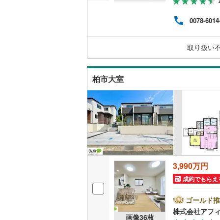
（
52
）
越美北線
(
0078-6014
氷見線
(
0
)
販売、価格、
取り扱い
紀勢本線（
即入居可
桜島線
(
6
)
オンライン対
柏市大室
加古川線
(
オンライ
赤穂線
(
64
宇野線
(
60
オンライ
福塩線
(
45
岩徳線
(
5
)
3,990万円
小野田線
(
成約でもらえ
舞鶴線
(
4
)
ゴールド推
株式会社アフ
木次線
(
0
)
画像
36
枚