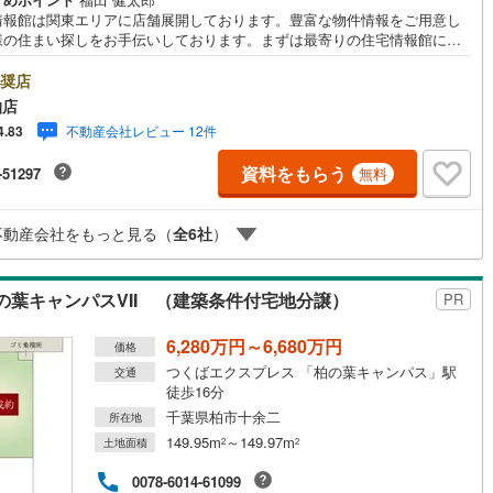
情報館は関東エリアに店舗展開しております。豊富な物件情報をご用意し
様の住まい探しをお手伝いしております。まずは最寄りの住宅情報館にお
ご相談ください。【営業時間 10:00～19:00 火曜・水曜（祝日の場合
営地下鉄東山線
(
295
)
名古屋市営地下鉄名城線
(
169
)
業いたします）】「資料請求」「内覧」のお問い合わせは上記時間内です
奨店
ムーズにご対応が可能です。スタッフ一同お客様のお問合せをお待ちして
営地下鉄桜通線
(
254
)
名古屋市営地下鉄上飯田線
(
57
)
柏店
ます。【住宅ローン相談会】開催中無理のない住宅ローンの試算やご購入
不動産会社レビュー 12件
4.83
にかかる諸費用の概算も行っております。しっかりとした資金計画のアド
地下鉄烏丸線
(
48
)
京都市営地下鉄東西線
(
96
)
スをさせて頂きますので、お気軽にご相談ください。お客様第一主義をモ
資料をもらう
-51297
無料
-にお引越しをしてからも安心して住んでいただけるよう、末永く誠実に努
tro今里筋線
(
37
)
OsakaMetro御堂筋線
(
77
)
せて頂きます。住宅情報館にお越し頂けたら、物件のご紹介だけではな
お住まいの疑問、不安、お家の事ならなんでもご相談いただけます。お客
tro四つ橋線
(
6
)
OsakaMetro中央線
(
24
)
不動産会社をもっと見る（
全
6
社
）
要望をお伺いしながら誠心誠意、全力でサポートさせて頂きます。お客様
一人に合わせたライフプランのご提案をさせていただきます。お気軽にご
tro堺筋線
(
0
)
神戸市営地下鉄西神・山手線
(
134
)
ください。
葉キャンパスVII （建築条件付宅地分譲）
PR
下鉄空港線
(
99
)
福岡市地下鉄箱崎線
(
9
)
6,280万円～6,680万円
価格
1
)
函館市電
(
0
)
つくばエクスプレス 「柏の葉キャンパス」駅
交通
徒歩16分
りび鉄道
(
0
)
わたらせ渓谷鐵道
(
1
)
千葉県柏市十余二
所在地
149.95m
～149.97m
行
(
98
)
会津鉄道
(
8
)
土地面積
2
2
0078-6014-61099
縦貫鉄道
(
0
)
しなの鉄道北しなの線
(
3
)