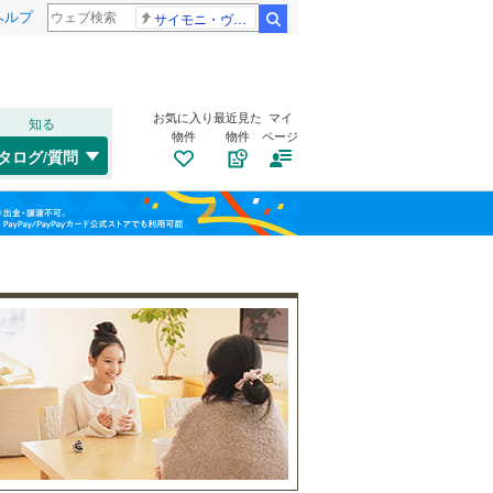
ヘルプ
サイモニ・ヴニランギ 死去
検索
お気に入り
最近見た
マイ
知る
物件
物件
ページ
千歳線
(
1
)
タログ/質問
日高本線
(
0
)
トイレ２か所
（
67
）
福島
宗谷本線
(
0
)
流山セントラルパーク
流山おおたかの森
(
51
)
太陽光発電システム
（
2
）
栃木
群馬
山梨
東北本線
(
1,960
)
川越線
(
696
)
(
42
)
吾妻線
(
50
)
(
28
)
日光線
(
195
)
南道路
（
23
）
仙石線
(
251
)
和歌山
大船渡線
(
17
)