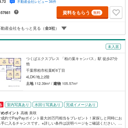
不動産会社レビュー 36件
4.72
0
)
片町線
(
244
)
資料をもらう
-57661
無料
6
)
関西空港線
(
5
)
東線
(
89
)
本四備讃線
(
8
)
不動産会社をもっと見る（
全
3
社
）
予土線
(
0
)
未入居
徳島線
(
2
)
つくばエクスプレス 「柏の葉キャンパス」駅 徒歩27分
)
土讃線
(
2
)
他
千葉県柏市松葉町6丁目
線
(
1,511
)
香椎線
(
337
)
4LDK/地上2階
7
)
肥薩線
(
13
)
土地
112.39m
/
建物
105.57m
2
2
201
)
唐津線
(
43
)
19
)
大村線
(
22
)
室内写真あり
水回り写真あり
完成イメージあり
る
498
)
日豊本線
(
462
)
すめポイント
高橋 美咲
成約でPayPayポイント最大20万円相当をプレゼント！家探しと同時にお
も手に入るチャンスです。※詳しい条件は説明ページをご確認ください。
)
吉都線
(
8
)