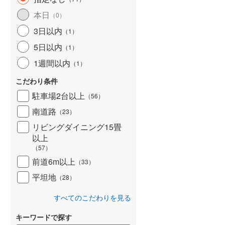
北海道新幹線
(
0
)
本日
（
0
）
山形新幹線
(
482
)
3日以内
（
1
）
5日以内
東海道新幹線
(
519
)
（
1
）
1週間以内
（
1
）
九州新幹線
(
213
)
こだわり条件
駐車場2台以上
（
56
）
南道路
札幌市営地下鉄東豊線
(
2
)
（
23
）
リビングダイニング15畳
東京メトロ銀座線
(
0
)
以上
（
57
）
東京メトロ日比谷線
(
7
)
前道6m以上
（
33
）
東京メトロ有楽町線
(
19
)
平坦地
（
28
）
東京メトロ副都心線
(
19
)
すべてのこだわりを見る
都営新宿線
(
74
)
キーワードで探す
横浜市営地下鉄グリーンライン