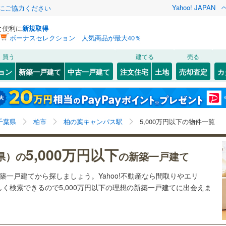
Yahoo! JAPAN
金にご協力ください
と便利に
新規取得
ボーナスセレクション 人気商品が最大40％
検索条件を保存しました
買う
建てる
売る
3
)
札沼線
(
1
)
ョン
新築一戸建て
中古一戸建て
注文住宅
土地
売却査定
カ
この検索条件の新着物件通知は、
マイページ
から設定できます。
室蘭本線
(
0
)
3
）
オール電化
（
1
）
岩手
宮城
秋田
山形
0
)
富良野線
(
0
)
)
(
1
)
(
6
)
(
1
)
(
12
)
(
153
)
(
77
)
台以上
（
56
）
ビルトインガレージ
（
0
）
柏の葉キャンパス駅、5,000万円、建築条件付き土地を
神奈川
埼玉
千葉
茨城
0
)
釧網本線
(
0
)
千葉県
柏市
柏の葉キャンパス駅
5,000万円以下の物件一覧
タ付インターホン
防犯カメラ
（
2
）
含む、間取り未定を含む
117
)
水郡線
(
240
)
長野
富山
石川
福井
5,000万円以下
県）の
の新築一戸建て
218
)
上越線
(
264
)
建ち方、日当たり
閉じる
閉じる
お気に入りリストを見る
お気に入りリストを見る
閉じる
閉じる
岐阜
静岡
三重
新築一戸建てから探しましょう。Yahoo!不動産なら間取りやエリ
検索条件を保存する
2
)
水戸線
(
96
)
以上
（
33
）
角地
（
12
）
く検索できるので5,000万円以下の理想の新築一戸建てに出会えま
4
)
仙山線
(
247
)
マイページ
兵庫
京都
滋賀
奈良
28
）
みらい平
みどりの
つくば
5
)
(
16
)
(
27
)
)
気仙沼線
(
0
)