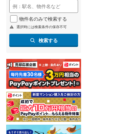
(
116
)
名古屋市営地下鉄鶴舞線
(
177
)
物件名のみで検索する
選択時には検索条件の保存不可
名古屋市営地下鉄名港線
(
53
)
OsakaMetro長堀鶴見緑地線
(
25
)
検索する
OsakaMetro谷町線
(
94
)
OsakaMetro千日前線
(
12
)
神戸市営地下鉄海岸線
(
20
)
福岡市地下鉄七隈線
(
323
)
函館市電宝来・谷地頭線
(
0
)
真岡鐵道
(
15
)
山形鉄道フラワー長井線
(
0
)
えちごトキめき鉄道妙高はねうまラ