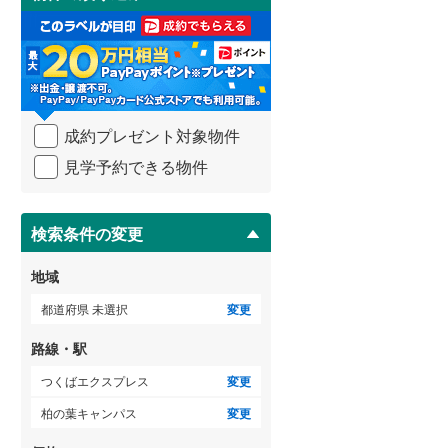
け
3階建て以上
（
0
）
取
武蔵野線
(
1,484
)
る
・
横須賀線
(
381
)
条
件
青梅線
(
451
)
を
成約プレゼント対象物件
マ
小海線
(
10
)
イ
見学予約できる物件
ペ
京浜東北線
(
1,357
)
ー
ジ
総武線
(
343
)
に
検索条件の変更
保
御殿場線
(
192
)
存
地域
す
中央本線（JR東海）
(
643
)
る
都道府県 未選択
変更
太多線
(
73
)
路線・駅
名松線
(
1
)
つくばエクスプレス
変更
東海道本線（JR西日本）
(
587
)
柏の葉キャンパス
変更
小浜線
(
0
)