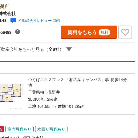
日ご案内OK』送迎無料！頭金なし・銀行比較＆相談可！ テレビで紹介さ
『やどかリッチ』使えます！豊かに過ごすには『インテリア』家具や家電
奨店
49
)
宮崎空港線
(
23
)
エクステリア』カーポートや楽しめる庭、この充実度で変わってきます。
株式会社
らを一括で購入でき、その代金を住宅ローンに組み込むことが可能なサー
線
(
591
)
上越新幹線
(
328
)
不動産会社レビュー 25件
4.48
、それがやどかリッチです。 頭金0円でもOK！（諸経費含む） アフターサ
ス充実！「どこの銀行がいいの？疾病ってなに？ローン組めるかな？」わ
線
(
266
)
北陸新幹線
(
333
)
資料をもらう
-56499
無料
ないことが多い家探しを丁寧にご説明致します！物件の探し方、ローンの
方、知らないと損する税金のこと等トータルでサポート致します！
線
(
268
)
北陸新幹線（JR西日本）
(
4
)
不動産会社をもっと見る（
全
8
社
）
幹線
(
18
)
地下鉄南北線
(
2
)
札幌市営地下鉄東西線
(
6
)
つくばエクスプレス 「柏の葉キャンパス」駅 徒歩14分
下鉄南北線
(
401
)
仙台市地下鉄東西線
(
103
)
他
ロ丸ノ内線
(
5
)
東京メトロ丸ノ内方南支線
(
3
)
千葉県柏市花野井
3LDK/地上2階建
ロ東西線
(
43
)
東京メトロ千代田線
(
24
)
土地
101.55m
/
建物
101.28m
2
2
ロ半蔵門線
(
5
)
東京メトロ南北線
(
14
)
線
(
5
)
都営三田線
(
9
)
室内写真あり
水回り写真あり
る
戸線
(
6
)
横浜市営地下鉄ブルーライン
(
432
)
すめポイント
福田 健太郎