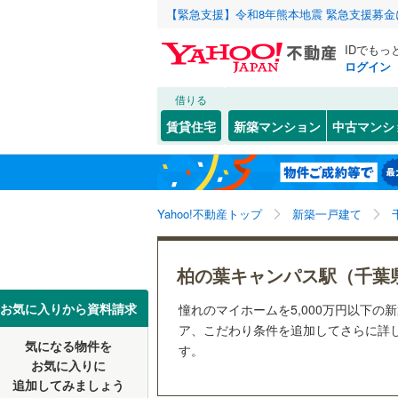
【緊急支援】令和8年熊本地震 緊急支援募
IDでもっ
ログイン
借りる
北海道
JR
北海道
函館本線
(
こだわり条件
設備
賃貸住宅
新築マンション
中古マンシ
石勝線
(
0
)
床暖房
（
東北
青森
根室本線
(
(
0
)
(
0
)
(
0
駐車場2
関東
東京
石北本線
(
Yahoo!不動産トップ
新築一戸建て
ＴＶモニ
（
60
）
常磐線
(
1,
信越・北陸
新潟
柏の葉キャンパス駅（千葉
高崎線
(
1,
配置、向き、
東海
愛知
お気に入りから資料請求
憧れのマイホームを5,000万円以下の
両毛線
(
35
前道6m
ア、こだわり条件を追加してさらに詳し
烏山線
(
14
気になる物件を
す。
近畿
大阪
平坦地
（
お気に入りに
柏たなか
(
3
石巻線
(
33
追加してみましょう