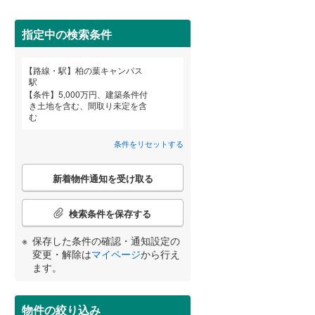
田沢湖線
(
0
)
指定中の検索条件
八戸線
(
4
)
磐越西線
(
95
)
路線・駅
柏の葉キャンパス
宮崎
鹿児島
沖縄
駅
陸羽西線
(
0
)
条件
5,000万円、建築条件付
き土地を含む、間取り未定を含
住宅性能評価付き
（
18
）
左沢線
(
54
)
む
津軽線
(
1
)
条件をリセットする
する
る
条件をリセットする
条件をリセットする
条件をリセットする
条件をリセットする
条件をリセットする
条件をリセットする
信越本線
(
114
)
こ
新着物件通知を受け取る
の
弥彦線
(
0
)
検
索
検索条件を保存する
総武本線
(
430
)
条
件
小学校まで1km以内
（
44
）
保存した条件の確認・通知設定の
で
変更・解除は
マイページ
から行え
京葉線
(
103
)
通
ます。
知
久留里線
(
144
)
を
間取り変更可能
（
16
）
受
物件の絞り込み
山手線
(
1
)