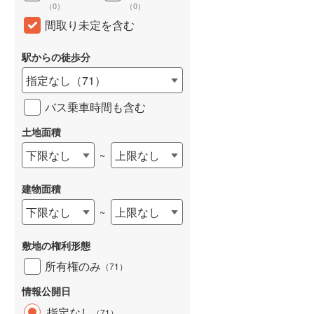
（
0
）
（
0
）
和歌山線
(
111
)
間取り未定を含む
東西線
(
48
)
駅からの徒歩分
予讃線
(
1
)
指定なし
（
71
）
高徳線
(
2
)
バス乗車時間も含む
牟岐線
(
5
)
土地面積
山陽本線（JR九州）
(
32
)
下限なし
上限なし
~
篠栗線
(
176
)
建物面積
指宿枕崎線
(
178
)
下限なし
上限なし
~
筑肥線
(
167
)
敷地の権利形態
久大本線
(
111
)
所有権のみ
（
71
）
日田彦山線
(
105
)
情報公開日
筑豊本線
(
178
)
指定なし
（
71
）