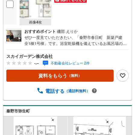
マ
イ
ペ
画像
4
枚
ー
おすすめポイント
磯部 えりか
ジ
ぜひ一度見ていただきたい、「秦野市春日町 新築戸建
に
全1棟1号棟」です。浴室乾燥機を備えているお風呂場のあ
保
る物件です。建物面積は106.49平米となっており広々とし
存
た空間で生活することができます。駅まで徒歩10分の物件
スカイガーデン株式会社
す
です。デザイン性のあるシステムキッチン付きなので、キ
-.--
不動産会社レビュー 2件
る
ッチンがお洒落なスペースになっています。こちらの新築
戸建てで新たな生活のスタートをきりませんか。フラット
資料をもらう
（無料）
でも独立でも使用でき、リビング隣の和室は機能的です。
電話する
（通話料無料）
秦野市弥生町