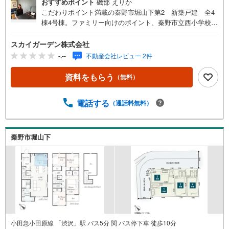
おすすめポイント
磯部 えりか
こだわりポイント満載の秦野市堀山下第2 新築戸建 全4
棟4号棟。ファミリー向けのポイント、秦野市立西小学校が
徒歩22分のところにあります。多くの方からこだわり条件
でいただく新築戸建ての物件です。こちらの物件の間取り
スカイガーデン株式会社
は4LDKとなっており、室内も広々です。アレルギーも花粉
-.--
不動産会社レビュー 2件
も24時間換気システムでオールブロックすることができま
す。宅配ボックス付きですので非対面での荷物受け取りが
資料をもらう
（無料）
できます。日常生活で利用頻度の高い水回りだからこそ、
使い勝手のいいシステムキッチンを選んでみませんか。
電話する
（通話料無料）
秦野市堀山下
小田急小田原線 「渋沢」駅 バス5分 関 バス停下車 徒歩10分