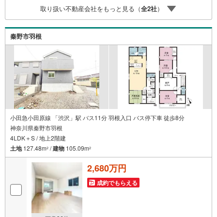
実に努めさせて頂きます。住宅情報館にお越し頂けたら、
取り扱い不動産会社をもっと見る（
全
2
社
）
物件のご紹介だけではなく、お住まいの疑問、不安、お家
の事ならなんでもご相談いただけます。お客様の要望をお
伺いしながら誠心誠意、全力でサポートさせて頂きます。
秦野市羽根
お客様一人一人に合わせたライフプランのご提案をさせて
いただきます。お気軽にご相談ください。
小田急小田原線 「渋沢」駅 バス11分 羽根入口 バス停下車 徒歩8分
神奈川県秦野市羽根
4LDK＋S / 地上2階建
土地
127.48m
/
建物
105.09m
2
2
2,680万円
成約でもらえる