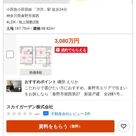
小田急小田原線 「渋沢」駅 徒歩24分
神奈川県秦野市堀西
4LDK / 地上階数2階
土地
167.75m
/
建物
98.82m
2
2
3,080万円
成約でもらえる
画像
5
枚
おすすめポイント
磯部 えりか
こだわりで選びたい方におすすめ。秦野市エリアで住まい
をお探しなら「秦野市堀西第27 新築戸建 全2棟1号
棟」。家から385mの場所に西秦野郵便局があります。機能
的で使いやすいシステムキッチン付きなので、お料理を楽
スカイガーデン株式会社
しめます。風呂の湯が冷めた時も追焚機能浴室があるので
-.--
不動産会社レビュー 2件
便利です。98.82平米程の建物面積でスペースも十分。防犯
カメラが付いており、安全面も配慮されています。来訪者
資料をもらう
（無料）
をモニターで確認できるTVインターホン付きです。