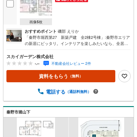
画像
5
枚
おすすめポイント
磯部 えりか
「秦野市堀西第27 新築戸建 全2棟2号棟」:秦野市エリア
の新居にピッタリ。インテリアを楽しみたいなら、全居室
フローリングはいかがですか。この物件は広々としたシス
テムキッチンなので、普段の料理も楽しくなるでしょう。
スカイガーデン株式会社
防犯カメラが付いており、安全面も配慮されています。
-.--
不動産会社レビュー 2件
広々としたリビングに充実設備のキッチンを備えた4LDK。
今回紹介するのは、建物面積が98.01平米。来訪者を確認で
資料をもらう
（無料）
きる、TVインターホン付きです。
電話する
（通話料無料）
秦野市堀山下