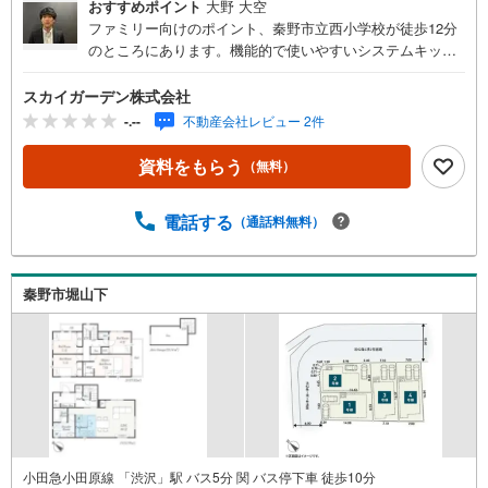
おすすめポイント
大野 大空
ファミリー向けのポイント、秦野市立西小学校が徒歩12分
のところにあります。機能的で使いやすいシステムキッチ
ン付きなので、お料理を楽しめます。来訪者を確認でき
る、TVインターホン付きです。浴室乾燥機のあるお風呂場
スカイガーデン株式会社
は洗濯物を干すときにも便利です。多くの方に好評の、4L
-.--
不動産会社レビュー 2件
DKの物件情報はこちらです。建物面積102.86平米の物件で
広々してます。玄関ポーチがあるため、雨に濡れにくい状
資料をもらう
（無料）
態で傘を開けます。
電話する
（通話料無料）
秦野市堀山下
小田急小田原線 「渋沢」駅 バス5分 関 バス停下車 徒歩10分