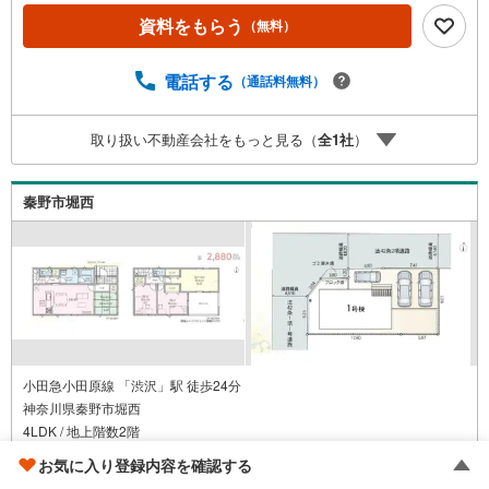
す。浴室乾燥機のあるお風呂場は洗濯物を干すときにも便
資料をもらう
（無料）
利です。
電話する
（通話料無料）
取り扱い不動産会社をもっと見る（
全
1
社
）
秦野市堀西
小田急小田原線 「渋沢」駅 徒歩24分
神奈川県秦野市堀西
4LDK / 地上階数2階
土地
151.25m
/
建物
94.77m
2
2
お気に入り登録内容を確認する