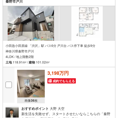
秦野市戸川
小田急小田原線 「渋沢」駅 バス6分 戸川台 バス停下車 徒歩9分
神奈川県秦野市戸川
4LDK / 地上階数2階
土地
118.91m
/
建物
101.02m
2
2
3,198万円
成約でもらえる
画像
36
枚
おすすめポイント
大野 大空
新生活を失敗せず、スタートさせたいならこちらの「秦野