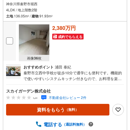
神奈川県秦野市堀西
4LDK / 地上階数2階
土地
136.05m
/
建物
91.93m
2
2
2,380万円
成約でもらえる
画像
36
枚
おすすめポイント
浦田 泰紀
秦野市立西中学校が徒歩10分で通学にも便利です。機能的
で使いやすいシステムキッチン付きなので、お料理を楽し
めます。これからの新生活での暮らしを一新するために、
新築戸建てはいかがでしょうか。こちらの物件は不審者対
スカイガーデン株式会社
策として、防犯カメラが付いています。忙しい方でもさっ
-.--
不動産会社レビュー 2件
と髪を洗える洗髪洗面化粧台つきです。建物面積91.93平米
もあるので有効活用しましょう。訪問者をカメラで確認で
資料をもらう
（無料）
きるTVインターホン設置済み。
電話する
（通話料無料）