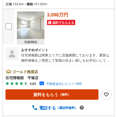
土地
133.4m
/
建物
101.02m
2
2
3,098万円
成約でもらえる
画像
36
枚
おすすめポイント
住宅情報館は関東エリアに店舗展開しております。豊富な
物件情報をご用意して皆様の住まい探しをお手伝いしてお
ります。まずは最寄りの住宅情報館にお気軽にご相談くだ
さい。【営業時間 10:00～19:00 火曜・水曜（祝日の場
ゴールド推奨店
合は営業いたします）】「資料請求」「内覧」のお問い合
住宅情報館 平塚店
わせは上記時間内ですとスムーズにご対応が可能です。ス
4.83
不動産会社レビュー 18件
タッフ一同お客様のお問合せをお待ちしております。【住
宅ローン相談会】開催中無理のない住宅ローンの試算やご
資料をもらう
（無料）
購入の際にかかる諸費用の概算も行っております。しっか
りとした資金計画のアドバイスをさせて頂きますので、お
気軽にご相談ください。お客様第一主義をモット-にお引越
電話する
（通話料無料）
しをしてからも安心して住んでいただけるよう、末永く誠