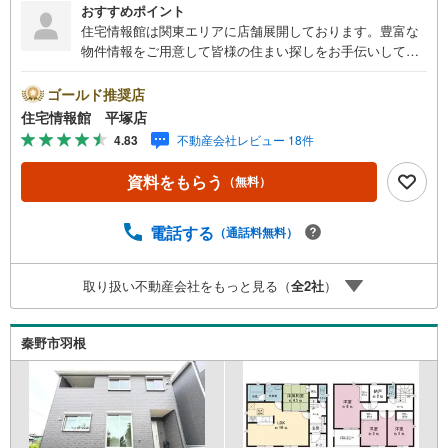
おすすめポイント
住宅情報館は関東エリアに店舗展開しております。豊富な
物件情報をご用意して皆様の住まい探しをお手伝いしてお
ります。まずは最寄りの住宅情報館にお気軽にご相談くだ
さい。【営業時間 10:00～19:00 火曜・水曜（祝日の場
ゴールド推奨店
合は営業いたします）】「資料請求」「内覧」のお問い合
住宅情報館 平塚店
わせは上記時間内ですとスムーズにご対応が可能です。ス
4.83
不動産会社レビュー 18件
タッフ一同お客様のお問合せをお待ちしております。【住
宅ローン相談会】開催中無理のない住宅ローンの試算やご
資料をもらう
（無料）
購入の際にかかる諸費用の概算も行っております。しっか
りとした資金計画のアドバイスをさせて頂きますので、お
気軽にご相談ください。お客様第一主義をモット-にお引越
電話する
（通話料無料）
しをしてからも安心して住んでいただけるよう、末永く誠
実に努めさせて頂きます。住宅情報館にお越し頂けたら、
取り扱い不動産会社をもっと見る（
全
2
社
）
物件のご紹介だけではなく、お住まいの疑問、不安、お家
の事ならなんでもご相談いただけます。お客様の要望をお
伺いしながら誠心誠意、全力でサポートさせて頂きます。
秦野市羽根
お客様一人一人に合わせたライフプランのご提案をさせて
いただきます。お気軽にご相談ください。