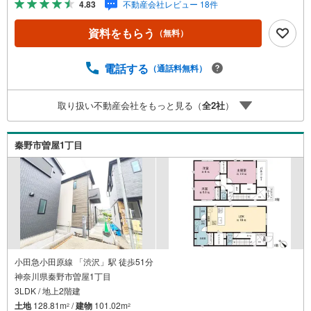
4.83
不動産会社レビュー 18件
タッフ一同お客様のお問合せをお待ちしております。【住
宅ローン相談会】開催中無理のない住宅ローンの試算やご
資料をもらう
（無料）
購入の際にかかる諸費用の概算も行っております。しっか
りとした資金計画のアドバイスをさせて頂きますので、お
気軽にご相談ください。お客様第一主義をモット-にお引越
電話する
（通話料無料）
しをしてからも安心して住んでいただけるよう、末永く誠
実に努めさせて頂きます。住宅情報館にお越し頂けたら、
取り扱い不動産会社をもっと見る（
全
2
社
）
物件のご紹介だけではなく、お住まいの疑問、不安、お家
の事ならなんでもご相談いただけます。お客様の要望をお
伺いしながら誠心誠意、全力でサポートさせて頂きます。
秦野市曽屋1丁目
お客様一人一人に合わせたライフプランのご提案をさせて
いただきます。お気軽にご相談ください。
小田急小田原線 「渋沢」駅 徒歩51分
神奈川県秦野市曽屋1丁目
3LDK / 地上2階建
土地
128.81m
/
建物
101.02m
2
2