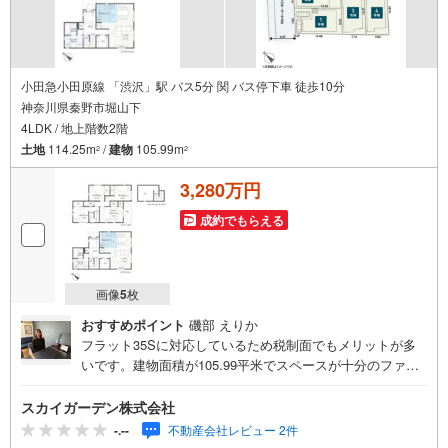
小田急小田原線 「渋沢」駅 バス5分 関 バス停下車 徒歩10分
神奈川県秦野市堀山下
4LDK / 地上階数2階
土地
114.25m
/
建物
105.99m
2
2
3,280万円
成約でもらえる
画像
5
枚
おすすめポイント
磯部 えりか
フラット35Sに対応しているため税制面でもメリットが多
いです。建物面積が105.99平米でスペースが十分のファミ
リーにもおすすめの物件です。4LDKの物件は室内も広々と
しており、開放感があります。顔が見える安心のTVインタ
スカイガーデン株式会社
ーホン付きです。綺麗で清潔感のある室内が新築戸建ての
-.--
不動産会社レビュー 2件
特徴です。使い勝手が良いシステムキッチンがある物件で