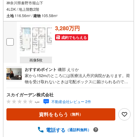
神奈川県秦野市堀山下
4LDK / 地上階数2階
土地
116.56m
/
建物
105.58m
2
2
3,280万円
成約でもらえる
画像
5
枚
おすすめポイント
磯部 えりか
家から152mのところには医療法人丹沢病院があります。荷
物を受け取れないときは宅配ボックスに届けられるので、
外出や入浴など私生活中に配達時間を気にする必要はあり
ません。新しい生活に心機一転、新築の戸建て物件はいか
スカイガーデン株式会社
がでしょうか。モニターから顔が見えるTVインターホン付
-.--
不動産会社レビュー 2件
きです。4LDKの物件で、開放感のある生活を送る事が出来
ます。動線を意識したデザインのシステムキッチン付きで
資料をもらう
（無料）
作業能率が上がります。建物面積105.58平米の物件はいか
がですか。
電話する
（通話料無料）