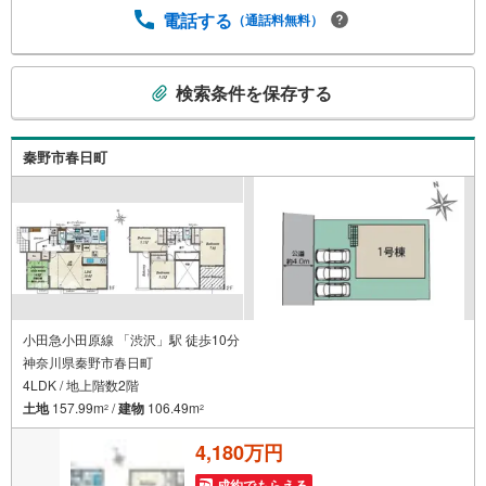
電話する
（通話料無料）
こ
検索条件を保存する
の
検
索
秦野市春日町
条
件
で
通
知
を
受
け
小田急小田原線 「渋沢」駅 徒歩10分
神奈川県秦野市春日町
取
4LDK / 地上階数2階
る
土地
157.99m
/
建物
106.49m
・
2
2
条
4,180万円
件
を
成約でもらえる