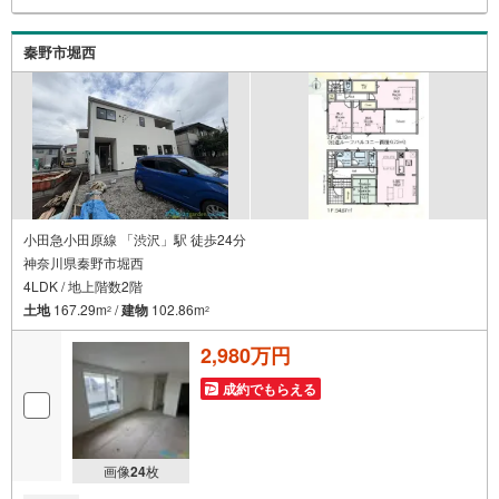
秦野市堀西
小田急小田原線 「渋沢」駅 徒歩24分
神奈川県秦野市堀西
4LDK / 地上階数2階
土地
167.29m
/
建物
102.86m
2
2
2,980万円
成約でもらえる
画像
24
枚