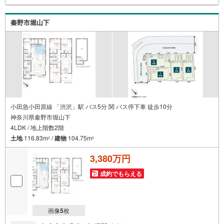
秦野市堀山下
小田急小田原線 「渋沢」駅 バス5分 関 バス停下車 徒歩10分
神奈川県秦野市堀山下
4LDK / 地上階数2階
土地
116.83m
/
建物
104.75m
2
2
3,380万円
成約でもらえる
画像
5
枚