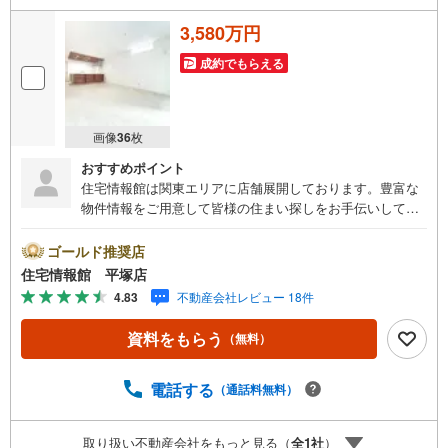
3,580万円
成約でもらえる
画像
36
枚
おすすめポイント
住宅情報館は関東エリアに店舗展開しております。豊富な
物件情報をご用意して皆様の住まい探しをお手伝いしてお
ります。まずは最寄りの住宅情報館にお気軽にご相談くだ
さい。【営業時間 10:00～19:00 火曜・水曜（祝日の場
ゴールド推奨店
合は営業いたします）】「資料請求」「内覧」のお問い合
住宅情報館 平塚店
わせは上記時間内ですとスムーズにご対応が可能です。ス
4.83
不動産会社レビュー 18件
タッフ一同お客様のお問合せをお待ちしております。【住
宅ローン相談会】開催中無理のない住宅ローンの試算やご
資料をもらう
（無料）
購入の際にかかる諸費用の概算も行っております。しっか
りとした資金計画のアドバイスをさせて頂きますので、お
気軽にご相談ください。お客様第一主義をモット-にお引越
電話する
（通話料無料）
しをしてからも安心して住んでいただけるよう、末永く誠
実に努めさせて頂きます。住宅情報館にお越し頂けたら、
取り扱い不動産会社をもっと見る（
全
1
社
）
物件のご紹介だけではなく、お住まいの疑問、不安、お家