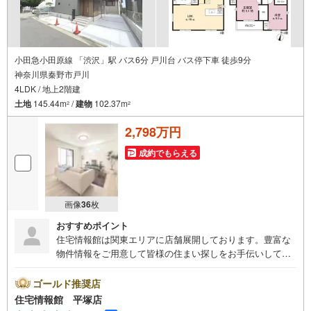
小田急小田原線 「渋沢」駅 バス6分 戸川台 バス停下車 徒歩9分
神奈川県秦野市戸川
4LDK / 地上2階建
土地
145.44m
/
建物
102.37m
2
2
2,798万円
成約でもらえる
画像
36
枚
おすすめポイント
住宅情報館は関東エリアに店舗展開しております。豊富な
物件情報をご用意して皆様の住まい探しをお手伝いしてお
ります。まずは最寄りの住宅情報館にお気軽にご相談くだ
さい。【営業時間 10:00～19:00 火曜・水曜（祝日の場
ゴールド推奨店
合は営業いたします）】「資料請求」「内覧」のお問い合
住宅情報館 平塚店
わせは上記時間内ですとスムーズにご対応が可能です。ス