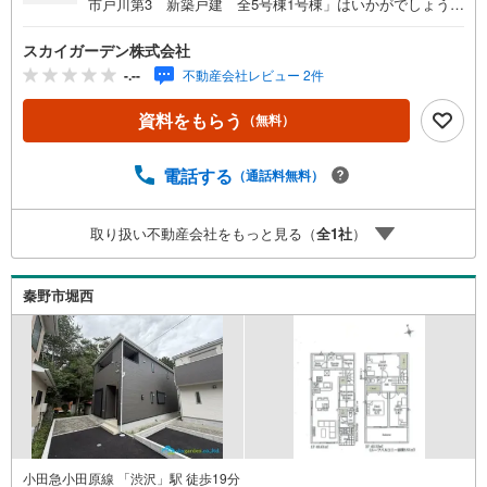
市戸川第3 新築戸建 全5号棟1号棟」はいかがでしょう
か。バルコニーが付いています。宅配ボックスに届いた荷
物は好きなタイミングで取り出せるので、リモートワーク
スカイガーデン株式会社
の合間や帰宅ついでなど都合のいい時間に荷物を受け取れ
-.--
不動産会社レビュー 2件
ます。建物面積が101.02平米でスペースが十分のファミリ
ーにもおすすめの物件です。新生活を迎える際は、4LDKの
資料をもらう
（無料）
物件はいかがでしょうか。多くの方からこだわり条件でい
ただく新築戸建ての物件です。来訪者の顔が確認できる、
電話する
（通話料無料）
安心のTVインターホン付きです。
取り扱い不動産会社をもっと見る（
全
1
社
）
秦野市堀西
小田急小田原線 「渋沢」駅 徒歩19分