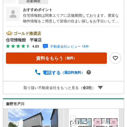
画像
36
枚
おすすめポイント
住宅情報館は関東エリアに店舗展開しております。豊富な
物件情報をご用意して皆様の住まい探しをお手伝いしてお
ります。まずは最寄りの住宅情報館にお気軽にご相談くだ
さい。【営業時間 10:00～19:00 火曜・水曜（祝日の場
ゴールド推奨店
合は営業いたします）】「資料請求」「内覧」のお問い合
住宅情報館 平塚店
わせは上記時間内ですとスムーズにご対応が可能です。ス
4.83
不動産会社レビュー 18件
タッフ一同お客様のお問合せをお待ちしております。【住
宅ローン相談会】開催中無理のない住宅ローンの試算やご
資料をもらう
（無料）
購入の際にかかる諸費用の概算も行っております。しっか
りとした資金計画のアドバイスをさせて頂きますので、お
気軽にご相談ください。お客様第一主義をモット-にお引越
電話する
（通話料無料）
しをしてからも安心して住んでいただけるよう、末永く誠
実に努めさせて頂きます。住宅情報館にお越し頂けたら、
取り扱い不動産会社をもっと見る（
全
2
社
）
物件のご紹介だけではなく、お住まいの疑問、不安、お家
の事ならなんでもご相談いただけます。お客様の要望をお
伺いしながら誠心誠意、全力でサポートさせて頂きます。
秦野市戸川
お客様一人一人に合わせたライフプランのご提案をさせて
いただきます。お気軽にご相談ください。