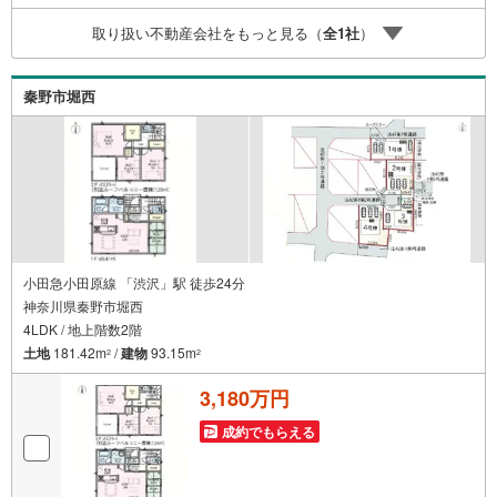
取り扱い不動産会社をもっと見る（
全
1
社
）
秦野市堀西
小田急小田原線 「渋沢」駅 徒歩24分
神奈川県秦野市堀西
4LDK / 地上階数2階
土地
181.42m
/
建物
93.15m
2
2
3,180万円
成約でもらえる