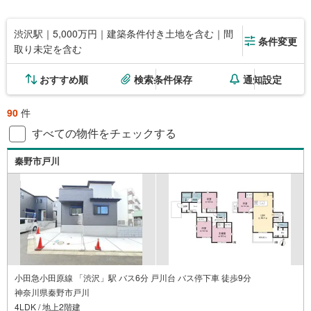
渋沢駅｜5,000万円｜建築条件付き土地を含む｜間
条件変更
取り未定を含む
おすすめ順
検索条件保存
通知設定
90
件
すべての物件をチェックする
秦野市戸川
小田急小田原線 「渋沢」駅 バス6分 戸川台 バス停下車 徒歩9分
神奈川県秦野市戸川
4LDK / 地上2階建