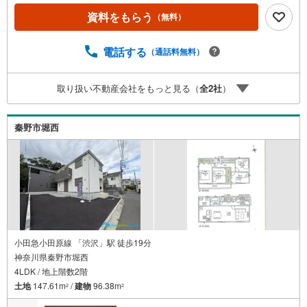
宅ローン相談会】開催中無理のない住宅ローンの試算やご
資料をもらう
（無料）
購入の際にかかる諸費用の概算も行っております。しっか
りとした資金計画のアドバイスをさせて頂きますので、お
気軽にご相談ください。お客様第一主義をモット-にお引越
電話する
（通話料無料）
しをしてからも安心して住んでいただけるよう、末永く誠
実に努めさせて頂きます。住宅情報館にお越し頂けたら、
取り扱い不動産会社をもっと見る（
全
2
社
）
物件のご紹介だけではなく、お住まいの疑問、不安、お家
の事ならなんでもご相談いただけます。お客様の要望をお
伺いしながら誠心誠意、全力でサポートさせて頂きます。
秦野市堀西
お客様一人一人に合わせたライフプランのご提案をさせて
いただきます。お気軽にご相談ください。
小田急小田原線 「渋沢」駅 徒歩19分
神奈川県秦野市堀西
4LDK / 地上階数2階
土地
147.61m
/
建物
96.38m
2
2