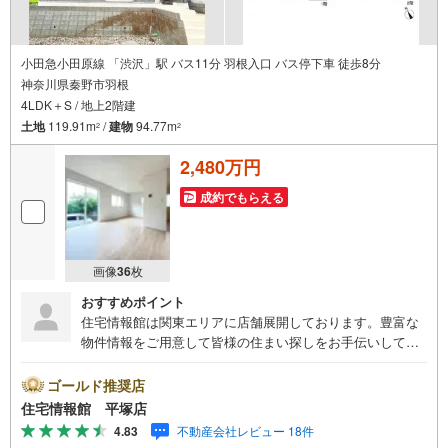
小田急小田原線 「渋沢」駅 バス11分 羽根入口 バス停下車 徒歩8分
神奈川県秦野市羽根
4LDK＋S / 地上2階建
土地
119.91m
/
建物
94.77m
2
2
2,480万円
成約でもらえる
画像
36
枚
おすすめポイント
住宅情報館は関東エリアに店舗展開しております。豊富な
物件情報をご用意して皆様の住まい探しをお手伝いしてお
ります。まずは最寄りの住宅情報館にお気軽にご相談くだ
さい。【営業時間 10:00～19:00 火曜・水曜（祝日の場
ゴールド推奨店
合は営業いたします）】「資料請求」「内覧」のお問い合
住宅情報館 平塚店
わせは上記時間内ですとスムーズにご対応が可能です。ス
4.83
不動産会社レビュー 18件
タッフ一同お客様のお問合せをお待ちしております。【住