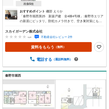
画像
5
枚
おすすめポイント
磯部 えりか
「秦野市堀西第25 新築戸建 全4棟4号棟」:秦野市エリア
の新居にピッタリ。防犯カメラ付きで、空き巣対策にも配
慮されています。来訪者の顔が確認できる、安心のTVイン
ターホン付きです。システムキッチン付きの物件でカラー
スカイガーデン株式会社
リングも統一できるため見た目に一体感が生まれ、美しい
-.--
不動産会社レビュー 2件
です。建物面積93.15平方メートルですので快適な生活がで
きます。浴室乾燥機のあるお風呂場は洗濯物を干すときに
資料をもらう
（無料）
も便利です。広々としたリビングに充実設備のキッチンを
備えた4LDK。
電話する
（通話料無料）
秦野市堀西