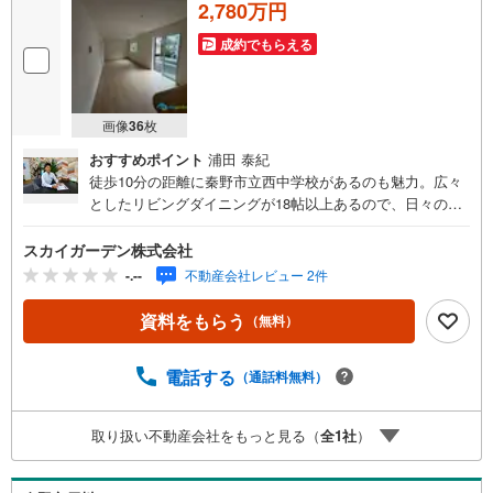
2,780万円
成約でもらえる
画像
36
枚
おすすめポイント
浦田 泰紀
徒歩10分の距離に秦野市立西中学校があるのも魅力。広々
としたリビングダイニングが18帖以上あるので、日々の生
活に余裕が生まれます。浴室乾燥機付きの物件であれば、
外に干したくない日でも浴室乾燥機を利用すれば効率よく
スカイガーデン株式会社
カラッと乾きます。毎日履く大切な靴だからこそ玄関収納
-.--
不動産会社レビュー 2件
にしまいたいですよね。デザイン性のあるシステムキッチ
ン付きなので、キッチンがお洒落なスペースになっていま
資料をもらう
（無料）
す。建物面積96.38平米なので、家族向けです。防犯カメラ
が付いていますので、防犯対策を気にされる方でも安心で
電話する
（通話料無料）
す。
取り扱い不動産会社をもっと見る（
全
1
社
）