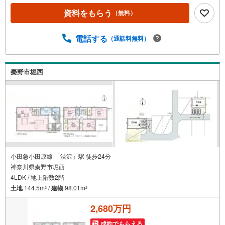
面積が95.17平米。初めてのマイホームに新築戸建てはいか
資料をもらう
（無料）
がでしょうか。フローリングは掃除が簡単です。
電話する
（通話料無料）
秦野市堀西
小田急小田原線 「渋沢」駅 徒歩24分
神奈川県秦野市堀西
4LDK / 地上階数2階
土地
144.5m
/
建物
98.01m
2
2
2,680万円
成約でもらえる