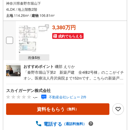
神奈川県秦野市堀山下
4LDK / 地上階数2階
土地
114.26m
/
建物
106.81m
2
2
3,380万円
成約でもらえる
画像
5
枚
おすすめポイント
磯部 えりか
「秦野市堀山下第2 新築戸建 全4棟2号棟」のここがイチ
オシ。医療法人丹沢病院まで152mです。こちらの新築戸建
てなら、気分爽快に新生活をスタートできます。建物面積
は106.81平米となっており広さも十分ではないでしょう
スカイガーデン株式会社
か。リモート会議のようにすぐに応対できないときでも、
-.--
不動産会社レビュー 2件
宅配ボックスに荷物が届くので大変便利です。浴室乾燥機
付きの物件は、浴室乾燥機のスイッチを入れればすぐに湿
資料をもらう
（無料）
気を除去できるためカビや雑菌などの発生が抑えられま
す。4LDKの物件は室内も広々としており、開放感がありま
電話する
（通話料無料）
す。