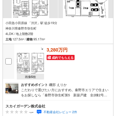
小田急小田原線 「渋沢」駅 徒歩19分
神奈川県秦野市弥生町
4LDK / 地上階数2階
土地
127.5m
/
建物
95.17m
2
2
3,280万円
成約でもらえる
画像
5
枚
おすすめポイント
磯部 えりか
こだわりで選びたい方におすすめ。秦野市エリアで住まい
をお探しなら「秦野市弥生町第5 新築戸建 全2棟2号
棟」。小学校が十分通学できる範囲にあります。秦野市立
西小学校が徒歩9分です。3口コンロが付いているので、3つ
スカイガーデン株式会社
の料理を同時に進められて時短につながります。来訪者の
-.--
不動産会社レビュー 2件
顔が見えるTVインターホン付き。今回紹介するのは、建物