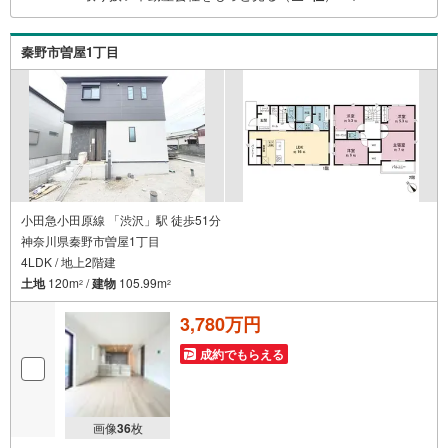
の事ならなんでもご相談いただけます。お客様の要望をお
伺いしながら誠心誠意、全力でサポートさせて頂きます。
秦野市曽屋1丁目
お客様一人一人に合わせたライフプランのご提案をさせて
いただきます。お気軽にご相談ください。
小田急小田原線 「渋沢」駅 徒歩51分
神奈川県秦野市曽屋1丁目
4LDK / 地上2階建
土地
120m
/
建物
105.99m
2
2
3,780万円
成約でもらえる
画像
36
枚