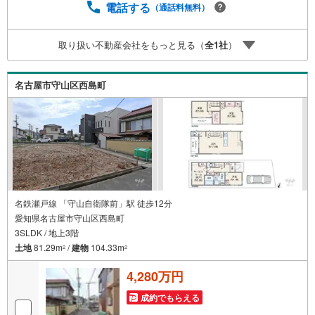
事前にご予約頂きましたら営業時間外でのご内覧もご対応
電話する
（通話料無料）
いたします。＼本物件の他にも気になる物件がある方へ/不
動産業者間で不動産情報が共有されているので、名古屋市
取り扱い不動産会社をもっと見る（
全
1
社
）
全域や、その他隣接エリアでもご内覧が可能です！ 【大曽
根営業所】○地下鉄名城線、JR中央線「大曽根」駅徒歩1分
○お子様が遊べるキッズスペースあり○定休日ございません
名古屋市守山区西島町
名鉄瀬戸線 「守山自衛隊前」駅 徒歩12分
愛知県名古屋市守山区西島町
3SLDK / 地上3階
土地
81.29m
/
建物
104.33m
2
2
4,280万円
成約でもらえる