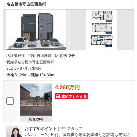
物件資料や発売予定物件等ございます☆
名古屋市守山区西島町
名鉄瀬戸線 「守山自衛隊前」駅 徒歩12分
愛知県名古屋市守山区西島町
3LDK＋S / 地上3階建
土地
81.29m
/
建物
104.33m
2
2
4,280万円
成約でもらえる
画像
20
枚
おすすめポイント
担当 スタッフ
バルコニー2ヶ所付。食洗機や浴室乾燥機など設備も充実の