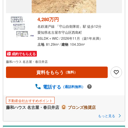
け
取
る
4,280万円
・
名鉄瀬戸線 「守山自衛隊前」駅 徒歩12分
条
愛知県名古屋市守山区西島町
件
3SLDK＋WIC / 2026年11月（築1年未満）
を
土地
81.29m
/
建物
104.33m
2
2
マ
成約でもらえる
イ
ペ
藤和ハウス 名古屋・春日井店
ー
資料をもらう
（無料）
ジ
に
電話する
保
（通話料無料）
存
す
不動産会社おすすめポイント
る
藤和ハウス 名古屋・春日井店
ブロンズ推奨店
もっと見る