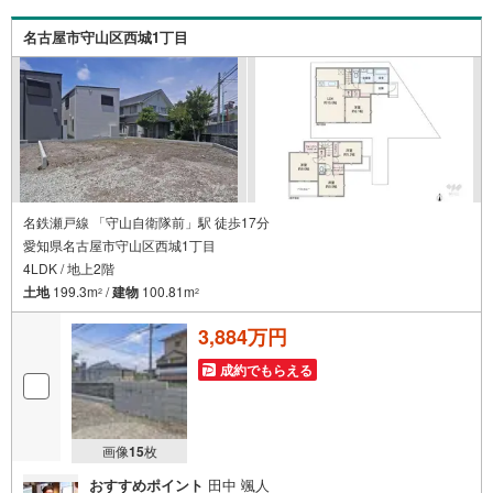
動産業者間で不動産情報が共有されているので、名古屋市
全域や、その他隣接エリアでもご内覧が可能です！ 【大曽
名古屋市守山区西城1丁目
根営業所】○地下鉄名城線、JR中央線「大曽根」駅徒歩1分
○お子様が遊べるキッズスペースあり○定休日ございません
名鉄瀬戸線 「守山自衛隊前」駅 徒歩17分
愛知県名古屋市守山区西城1丁目
4LDK / 地上2階
土地
199.3m
/
建物
100.81m
2
2
3,884万円
成約でもらえる
画像
15
枚
おすすめポイント
田中 颯人