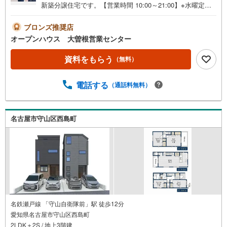
新築分譲住宅です。【営業時間 10:00～21:00】※水曜定休
上記時間はお電話が繋がりやすくなっております。ぜひお
気軽にご連絡ください！現地を見学される場合は「室内・
ブロンズ推奨店
現地を見学する（無料）」ボタンよりご希望の日時をご記
オープンハウス 大曽根営業センター
入いただけますとスムーズにご案内が可能です。◎現地の
ご案内について・平日や夜遅い時間帯もご案内が可能 ※定
資料をもらう
（無料）
休日を除く・経験豊富なスタッフが物件詳細を丁寧にご説
明いたします。・車でご自宅や最寄り駅等、ご指定の場所
電話する
（通話料無料）
まで送迎します。・チャイルドシートのご用意ございま
す。◎個別FP相談会 無料物件のご紹介だけでなく住宅ロ
ーン・資金のご相談、まずは家探しについて話を聞きたい
という方も大歓迎です！年間8000棟以上の限定物件を発表
名古屋市守山区西島町
しているオープンハウスだから出会える物件が多数ござい
ます。ぜひお気軽にご連絡・ご相談ください！※限定物件:
当社のみ、もしくは当社を含めた数社でのみご紹介可能な
オープンハウス・ディベロップメントの物件
名鉄瀬戸線 「守山自衛隊前」駅 徒歩12分
愛知県名古屋市守山区西島町
2LDK＋2S / 地上3階建