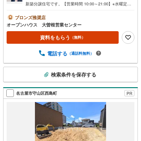
新築分譲住宅です。【営業時間 10:00～21:00】※水曜定休
上記時間はお電話が繋がりやすくなっております。ぜひお
気軽にご連絡ください！現地を見学される場合は「室内・
ブロンズ推奨店
現地を見学する（無料）」ボタンよりご希望の日時をご記
オープンハウス 大曽根営業センター
入いただけますとスムーズにご案内が可能です。◎現地の
ご案内について・平日や夜遅い時間帯もご案内が可能 ※定
資料をもらう
（無料）
休日を除く・経験豊富なスタッフが物件詳細を丁寧にご説
明いたします。・車でご自宅や最寄り駅等、ご指定の場所
電話する
（通話料無料）
まで送迎します。・チャイルドシートのご用意ございま
す。◎個別FP相談会 無料物件のご紹介だけでなく住宅ロ
ーン・資金のご相談、まずは家探しについて話を聞きたい
こ
という方も大歓迎です！年間8000棟以上の限定物件を発表
検索条件を保存する
の
しているオープンハウスだから出会える物件が多数ござい
検
ます。ぜひお気軽にご連絡・ご相談ください！※限定物件:
索
当社のみ、もしくは当社を含めた数社でのみご紹介可能な
名古屋市守山区西島町
PR
条
オープンハウス・ディベロップメントの物件
件
で
通
知
を
受