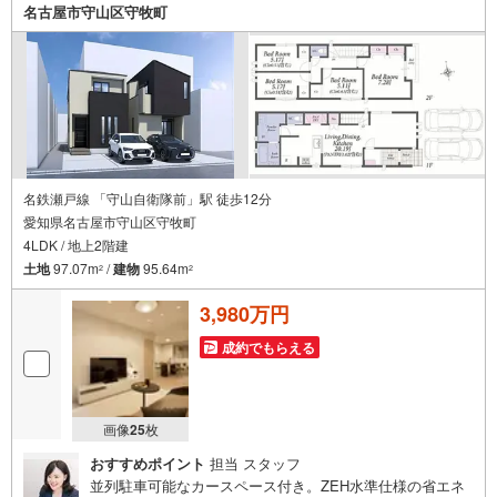
名古屋市守山区守牧町
名鉄瀬戸線 「守山自衛隊前」駅 徒歩12分
愛知県名古屋市守山区守牧町
4LDK / 地上2階建
土地
97.07m
/
建物
95.64m
2
2
3,980万円
成約でもらえる
画像
25
枚
おすすめポイント
担当 スタッフ
並列駐車可能なカースペース付き。ZEH水準仕様の省エネ