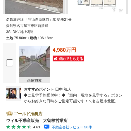
名鉄瀬戸線 「守山自衛隊前」駅 徒歩21分
愛知県名古屋市東区前浪町
3SLDK / 地上3階
土地
75.86m
/
建物
106.18m
2
2
4,980万円
成約でもらえる
画像
19
枚
おすすめポイント
田中 颯人
◆ご見学予約受付中！◆『室内・現地を見学する』ボタン
からお好きな日時をご指定可能です！＼名古屋市北区、守
山区ご売却依頼数1位（2023年レインズ調べ）/名古屋市北
区、守山区の直接のご売却依頼を数多くいただいている不
ゴールド推奨店
動産仲介会社です。ネット上で分かる立地環境はもちろ
ウィル不動産販売 大曽根営業所
ん、過去にお任せいただいたお客様に現地の生の声をもと
4.61
不動産会社レビュー 26件
に住戸環境を提案致します。＼平日のお住まい探しの方へ/