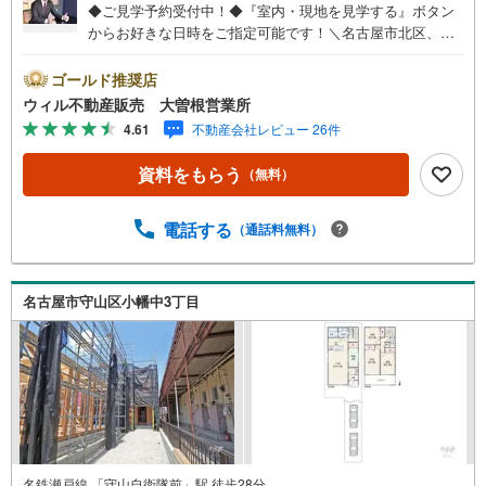
◆ご見学予約受付中！◆『室内・現地を見学する』ボタン
からお好きな日時をご指定可能です！＼名古屋市北区、守
山区ご売却依頼数1位（2023年レインズ調べ）/名古屋市北
区、守山区の直接のご売却依頼を数多くいただいている不
ゴールド推奨店
動産仲介会社です。ネット上で分かる立地環境はもちろ
ウィル不動産販売 大曽根営業所
ん、過去にお任せいただいたお客様に現地の生の声をもと
4.61
不動産会社レビュー 26件
に住戸環境を提案致します。＼平日のお住まい探しの方へ/
弊社では平日にご内覧・契約など平日にお住まい探しをさ
資料をもらう
（無料）
れるお客様にサービスをご用意しています。＼お仕事で忙
しい方へ/午前10時から午後7時まで”毎日”営業しています。
事前にご予約頂きましたら営業時間外でのご内覧もご対応
電話する
（通話料無料）
いたします。＼本物件の他にも気になる物件がある方へ/不
動産業者間で不動産情報が共有されているので、名古屋市
全域や、その他隣接エリアでもご内覧が可能です！ 【大曽
名古屋市守山区小幡中3丁目
根営業所】○地下鉄名城線、JR中央線「大曽根」駅徒歩1分
○お子様が遊べるキッズスペースあり○定休日ございません
名鉄瀬戸線 「守山自衛隊前」駅 徒歩28分