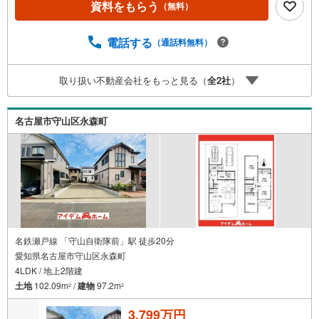
資料をもらう
（無料）
m）＜自己資金0円でも大丈夫！＞*水曜日も営業しており
ます！*今から見たい！聞きたい！にスピード対応！*自己
資金なしでも購入出来ます！*自営業の方・買い替えの方な
電話する
（通話料無料）
ど資金計画でご不安な方もおまかせください！累計新築戸
建成約実績9000棟以上！資料請求、住宅ローン相談もOK！
取り扱い不動産会社をもっと見る（
全
2
社
）
さらに店内には豊富な物件資料や発売予定物件など取り揃
えております☆通話料無料へTELしよう！
名古屋市守山区永森町
名鉄瀬戸線 「守山自衛隊前」駅 徒歩20分
愛知県名古屋市守山区永森町
4LDK / 地上2階建
土地
102.09m
/
建物
97.2m
2
2
3,799万円