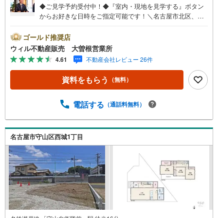
◆ご見学予約受付中！◆『室内・現地を見学する』ボタン
からお好きな日時をご指定可能です！＼名古屋市北区、守
山区ご売却依頼数1位（2023年レインズ調べ）/名古屋市北
区、守山区の直接のご売却依頼を数多くいただいている不
ゴールド推奨店
動産仲介会社です。ネット上で分かる立地環境はもちろ
ウィル不動産販売 大曽根営業所
ん、過去にお任せいただいたお客様に現地の生の声をもと
4.61
不動産会社レビュー 26件
に住戸環境を提案致します。＼平日のお住まい探しの方へ/
弊社では平日にご内覧・契約など平日にお住まい探しをさ
資料をもらう
（無料）
れるお客様にサービスをご用意しています。＼お仕事で忙
しい方へ/午前10時から午後7時まで”毎日”営業しています。
事前にご予約頂きましたら営業時間外でのご内覧もご対応
電話する
（通話料無料）
いたします。＼本物件の他にも気になる物件がある方へ/不
動産業者間で不動産情報が共有されているので、名古屋市
全域や、その他隣接エリアでもご内覧が可能です！ 【大曽
名古屋市守山区西城1丁目
根営業所】○地下鉄名城線、JR中央線「大曽根」駅徒歩1分
○お子様が遊べるキッズスペースあり○定休日ございません