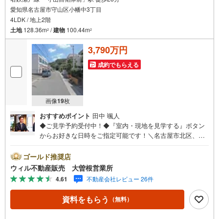
愛知県名古屋市守山区小幡中3丁目
4LDK / 地上2階
土地
128.36m
/
建物
100.44m
2
2
3,790万円
成約でもらえる
画像
19
枚
おすすめポイント
田中 颯人
◆ご見学予約受付中！◆『室内・現地を見学する』ボタン
からお好きな日時をご指定可能です！＼名古屋市北区、守
山区ご売却依頼数1位（2023年レインズ調べ）/名古屋市北
区、守山区の直接のご売却依頼を数多くいただいている不
ゴールド推奨店
動産仲介会社です。ネット上で分かる立地環境はもちろ
ウィル不動産販売 大曽根営業所
ん、過去にお任せいただいたお客様に現地の生の声をもと
4.61
不動産会社レビュー 26件
に住戸環境を提案致します。＼平日のお住まい探しの方へ/
弊社では平日にご内覧・契約など平日にお住まい探しをさ
資料をもらう
（無料）
れるお客様にサービスをご用意しています。＼お仕事で忙
しい方へ/午前10時から午後7時まで”毎日”営業しています。