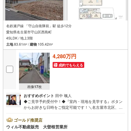
名鉄瀬戸線 「守山自衛隊前」駅 徒歩12分
愛知県名古屋市守山区西島町
4SLDK / 地上3階
土地
83.61m
/
建物
105.42m
2
2
4,280万円
成約でもらえる
画像
17
枚
おすすめポイント
田中 颯人
◆ご見学予約受付中！◆『室内・現地を見学する』ボタン
からお好きな日時をご指定可能です！＼名古屋市北区、守
山区ご売却依頼数1位（2023年レインズ調べ）/名古屋市北
区、守山区の直接のご売却依頼を数多くいただいている不
ゴールド推奨店
動産仲介会社です。ネット上で分かる立地環境はもちろ
ウィル不動産販売 大曽根営業所
ん、過去にお任せいただいたお客様に現地の生の声をもと