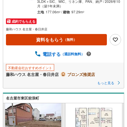
3LDK＋SIC、WIC、リネン庫、PAN、納戸 / 2026年10
月（築1年未満）
土地
177.06m
/
建物
97.29m
2
2
成約でもらえる
藤和ハウス 名古屋・春日井店
資料をもらう
（無料）
電話する
（通話料無料）
不動産会社おすすめポイント
藤和ハウス 名古屋・春日井店
ブロンズ推奨店
もっと見る
名古屋市東区前浪町