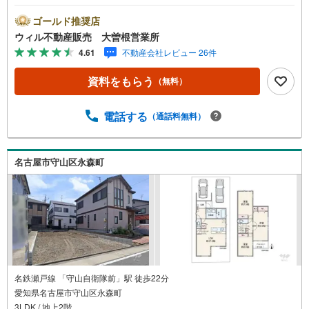
山区ご売却依頼数1位（2023年レインズ調べ）/名古屋市北
区、守山区の直接のご売却依頼を数多くいただいている不
ゴールド推奨店
動産仲介会社です。ネット上で分かる立地環境はもちろ
ウィル不動産販売 大曽根営業所
ん、過去にお任せいただいたお客様に現地の生の声をもと
4.61
不動産会社レビュー 26件
に住戸環境を提案致します。＼平日のお住まい探しの方へ/
弊社では平日にご内覧・契約など平日にお住まい探しをさ
資料をもらう
（無料）
れるお客様にサービスをご用意しています。＼お仕事で忙
しい方へ/午前10時から午後7時まで”毎日”営業しています。
事前にご予約頂きましたら営業時間外でのご内覧もご対応
電話する
（通話料無料）
いたします。＼本物件の他にも気になる物件がある方へ/不
動産業者間で不動産情報が共有されているので、名古屋市
全域や、その他隣接エリアでもご内覧が可能です！ 【大曽
名古屋市守山区永森町
根営業所】○地下鉄名城線、JR中央線「大曽根」駅徒歩1分
○お子様が遊べるキッズスペースあり○定休日ございません
名鉄瀬戸線 「守山自衛隊前」駅 徒歩22分
愛知県名古屋市守山区永森町
3LDK / 地上2階