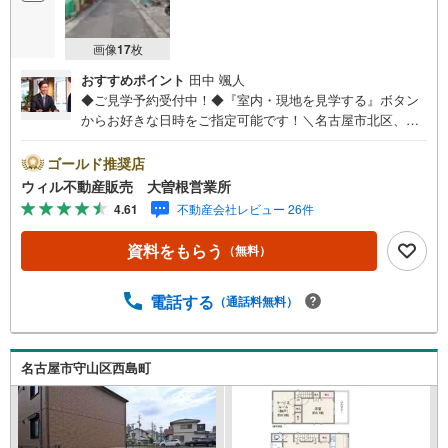
画像
17
枚
おすすめポイント
田中 颯人
◆ご見学予約受付中！◆『室内・現地を見学する』ボタン
からお好きな日時をご指定可能です！＼名古屋市北区、守
山区ご売却依頼数1位（2023年レインズ調べ）/名古屋市北
区、守山区の直接のご売却依頼を数多くいただいている不
ゴールド推奨店
動産仲介会社です。ネット上で分かる立地環境はもちろ
ウィル不動産販売 大曽根営業所
ん、過去にお任せいただいたお客様に現地の生の声をもと
4.61
不動産会社レビュー 26件
に住戸環境を提案致します。＼平日のお住まい探しの方へ/
弊社では平日にご内覧・契約など平日にお住まい探しをさ
資料をもらう
（無料）
れるお客様にサービスをご用意しています。＼お仕事で忙
しい方へ/午前10時から午後7時まで”毎日”営業しています。
事前にご予約頂きましたら営業時間外でのご内覧もご対応
電話する
（通話料無料）
いたします。＼本物件の他にも気になる物件がある方へ/不
動産業者間で不動産情報が共有されているので、名古屋市
全域や、その他隣接エリアでもご内覧が可能です！ 【大曽
名古屋市守山区西島町
根営業所】○地下鉄名城線、JR中央線「大曽根」駅徒歩1分
○お子様が遊べるキッズスペースあり○定休日ございません