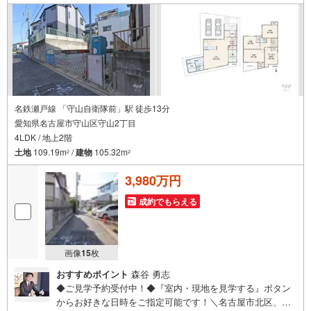
名鉄瀬戸線 「守山自衛隊前」駅 徒歩13分
愛知県名古屋市守山区守山2丁目
4LDK / 地上2階
土地
109.19m
/
建物
105.32m
2
2
3,980万円
成約でもらえる
画像
15
枚
おすすめポイント
森谷 勇志
◆ご見学予約受付中！◆『室内・現地を見学する』ボタン
からお好きな日時をご指定可能です！＼名古屋市北区、守