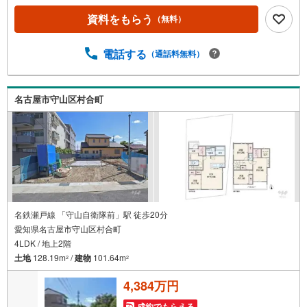
弊社では平日にご内覧・契約など平日にお住まい探しをさ
資料をもらう
（無料）
れるお客様にサービスをご用意しています。＼お仕事で忙
しい方へ/午前10時から午後7時まで”毎日”営業しています。
事前にご予約頂きましたら営業時間外でのご内覧もご対応
電話する
（通話料無料）
いたします。＼本物件の他にも気になる物件がある方へ/不
動産業者間で不動産情報が共有されているので、名古屋市
全域や、その他隣接エリアでもご内覧が可能です！ 【大曽
名古屋市守山区村合町
根営業所】○地下鉄名城線、JR中央線「大曽根」駅徒歩1分
○お子様が遊べるキッズスペースあり○定休日ございません
名鉄瀬戸線 「守山自衛隊前」駅 徒歩20分
愛知県名古屋市守山区村合町
4LDK / 地上2階
土地
128.19m
/
建物
101.64m
2
2
4,384万円
成約でもらえる