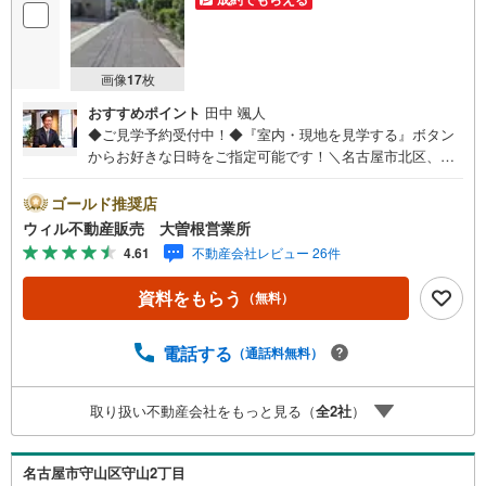
画像
17
枚
おすすめポイント
田中 颯人
◆ご見学予約受付中！◆『室内・現地を見学する』ボタン
からお好きな日時をご指定可能です！＼名古屋市北区、守
山区ご売却依頼数1位（2023年レインズ調べ）/名古屋市北
区、守山区の直接のご売却依頼を数多くいただいている不
ゴールド推奨店
動産仲介会社です。ネット上で分かる立地環境はもちろ
ウィル不動産販売 大曽根営業所
ん、過去にお任せいただいたお客様に現地の生の声をもと
4.61
不動産会社レビュー 26件
に住戸環境を提案致します。＼平日のお住まい探しの方へ/
弊社では平日にご内覧・契約など平日にお住まい探しをさ
資料をもらう
（無料）
れるお客様にサービスをご用意しています。＼お仕事で忙
しい方へ/午前10時から午後7時まで”毎日”営業しています。
事前にご予約頂きましたら営業時間外でのご内覧もご対応
電話する
（通話料無料）
いたします。＼本物件の他にも気になる物件がある方へ/不
動産業者間で不動産情報が共有されているので、名古屋市
取り扱い不動産会社をもっと見る（
全
2
社
）
全域や、その他隣接エリアでもご内覧が可能です！ 【大曽
根営業所】○地下鉄名城線、JR中央線「大曽根」駅徒歩1分
○お子様が遊べるキッズスペースあり○定休日ございません
名古屋市守山区守山2丁目