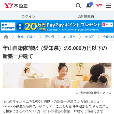
Yahoo!不動産
検索
通知
i
ログイン
ID新規取得
新築一戸建て
愛知県
名古屋市
守山区
守山自
守山自衛隊前駅（愛知県）の5,000万円以下の
新築一戸建て
一部の画像提供：アフロ
憧れのマイホームを5,000万円以下の新築一戸建てから探しましょう。
Yahoo!不動産なら間取りやエリア、こだわり条件を追加してさらに詳し
く検索できるので5,000万円以下の理想の新築一戸建てに出会えます。