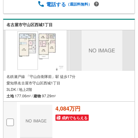
事前にご予約頂きましたら営業時間外でのご内覧もご対応
電話する
（通話料無料）
いたします。＼本物件の他にも気になる物件がある方へ/不
動産業者間で不動産情報が共有されているので、名古屋市
全域や、その他隣接エリアでもご内覧が可能です！ 【大曽
名古屋市守山区西城1丁目
根営業所】○地下鉄名城線、JR中央線「大曽根」駅徒歩1分
○お子様が遊べるキッズスペースあり○定休日ございません
名鉄瀬戸線 「守山自衛隊前」駅 徒歩17分
愛知県名古屋市守山区西城1丁目
3LDK / 地上2階
土地
177.06m
/
建物
97.29m
2
2
4,084万円
成約でもらえる