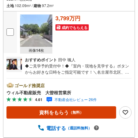
土地
102.09m
/
建物
97.2m
2
2
3,799万円
成約でもらえる
画像
14
枚
おすすめポイント
田中 颯人
◆ご見学予約受付中！◆『室内・現地を見学する』ボタン
からお好きな日時をご指定可能です！＼名古屋市北区、守
山区ご売却依頼数1位（2023年レインズ調べ）/名古屋市北
区、守山区の直接のご売却依頼を数多くいただいている不
ゴールド推奨店
動産仲介会社です。ネット上で分かる立地環境はもちろ
ウィル不動産販売 大曽根営業所
ん、過去にお任せいただいたお客様に現地の生の声をもと
4.61
不動産会社レビュー 26件
に住戸環境を提案致します。＼平日のお住まい探しの方へ/
弊社では平日にご内覧・契約など平日にお住まい探しをさ
資料をもらう
（無料）
れるお客様にサービスをご用意しています。＼お仕事で忙
しい方へ/午前10時から午後7時まで”毎日”営業しています。
事前にご予約頂きましたら営業時間外でのご内覧もご対応
電話する
（通話料無料）
いたします。＼本物件の他にも気になる物件がある方へ/不