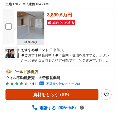
土地
170.23m
/
建物
104.74m
2
2
3,899.5万円
成約でもらえる
画像
29
枚
おすすめポイント
田中 颯人
◆ご見学予約受付中！◆『室内・現地を見学する』ボタン
からお好きな日時をご指定可能です！＼名古屋市北区、守
山区ご売却依頼数1位（2023年レインズ調べ）/名古屋市北
区、守山区の直接のご売却依頼を数多くいただいている不
ゴールド推奨店
動産仲介会社です。ネット上で分かる立地環境はもちろ
ウィル不動産販売 大曽根営業所
ん、過去にお任せいただいたお客様に現地の生の声をもと
4.61
不動産会社レビュー 26件
に住戸環境を提案致します。＼平日のお住まい探しの方へ/
弊社では平日にご内覧・契約など平日にお住まい探しをさ
資料をもらう
（無料）
れるお客様にサービスをご用意しています。＼お仕事で忙
しい方へ/午前10時から午後7時まで”毎日”営業しています。
事前にご予約頂きましたら営業時間外でのご内覧もご対応
電話する
（通話料無料）
いたします。＼本物件の他にも気になる物件がある方へ/不