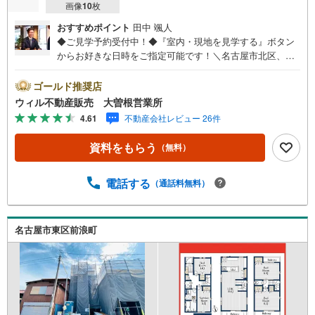
画像
10
枚
おすすめポイント
田中 颯人
◆ご見学予約受付中！◆『室内・現地を見学する』ボタン
からお好きな日時をご指定可能です！＼名古屋市北区、守
山区ご売却依頼数1位（2023年レインズ調べ）/名古屋市北
区、守山区の直接のご売却依頼を数多くいただいている不
ゴールド推奨店
動産仲介会社です。ネット上で分かる立地環境はもちろ
ウィル不動産販売 大曽根営業所
ん、過去にお任せいただいたお客様に現地の生の声をもと
4.61
不動産会社レビュー 26件
に住戸環境を提案致します。＼平日のお住まい探しの方へ/
弊社では平日にご内覧・契約など平日にお住まい探しをさ
資料をもらう
（無料）
れるお客様にサービスをご用意しています。＼お仕事で忙
しい方へ/午前10時から午後7時まで”毎日”営業しています。
事前にご予約頂きましたら営業時間外でのご内覧もご対応
電話する
（通話料無料）
いたします。＼本物件の他にも気になる物件がある方へ/不
動産業者間で不動産情報が共有されているので、名古屋市
全域や、その他隣接エリアでもご内覧が可能です！ 【大曽
名古屋市東区前浪町
根営業所】○地下鉄名城線、JR中央線「大曽根」駅徒歩1分
○お子様が遊べるキッズスペースあり○定休日ございません