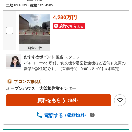
土地
83.61m
/
建物
105.42m
2
2
4,280万円
成約でもらえる
画像
20
枚
おすすめポイント
担当 スタッフ
バルコニー2ヶ所付。食洗機や浴室乾燥機など設備も充実の
新築分譲住宅です。【営業時間 10:00～21:00】※水曜定休
上記時間はお電話が繋がりやすくなっております。ぜひお
気軽にご連絡ください！現地を見学される場合は「室内・
ブロンズ推奨店
現地を見学する（無料）」ボタンよりご希望の日時をご記
オープンハウス 大曽根営業センター
入いただけますとスムーズにご案内が可能です。◎現地の
ご案内について・平日や夜遅い時間帯もご案内が可能 ※定
資料をもらう
（無料）
休日を除く・経験豊富なスタッフが物件詳細を丁寧にご説
明いたします。・車でご自宅や最寄り駅等、ご指定の場所
電話する
（通話料無料）
まで送迎します。・チャイルドシートのご用意ございま
す。◎個別FP相談会 無料物件のご紹介だけでなく住宅ロ
ーン・資金のご相談、まずは家探しについて話を聞きたい