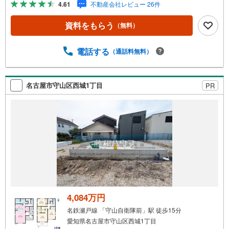
4.61
不動産会社レビュー 26件
に住戸環境を提案致します。＼平日のお住まい探しの方へ/
弊社では平日にご内覧・契約など平日にお住まい探しをさ
資料をもらう
（無料）
れるお客様にサービスをご用意しています。＼お仕事で忙
しい方へ/午前10時から午後7時まで”毎日”営業しています。
事前にご予約頂きましたら営業時間外でのご内覧もご対応
電話する
（通話料無料）
いたします。＼本物件の他にも気になる物件がある方へ/不
動産業者間で不動産情報が共有されているので、名古屋市
全域や、その他隣接エリアでもご内覧が可能です！ 【大曽
名古屋市守山区西城1丁目
PR
根営業所】○地下鉄名城線、JR中央線「大曽根」駅徒歩1分
○お子様が遊べるキッズスペースあり○定休日ございません
4,084万円
名鉄瀬戸線 「守山自衛隊前」駅 徒歩15分
愛知県名古屋市守山区西城1丁目