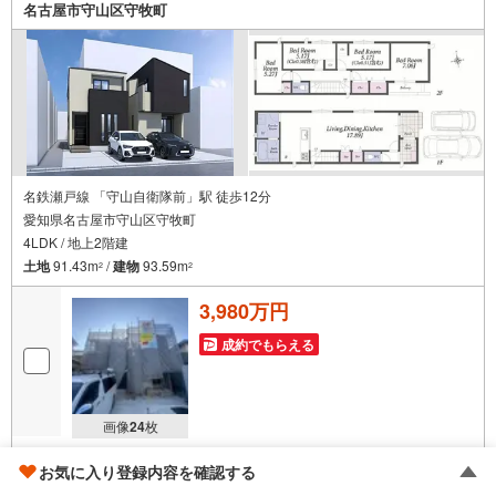
という方も大歓迎です！年間8000棟以上の限定物件を発表
名古屋市守山区守牧町
しているオープンハウスだから出会える物件が多数ござい
ます。ぜひお気軽にご連絡・ご相談ください！※限定物件:
当社のみ、もしくは当社を含めた数社でのみご紹介可能な
オープンハウス・ディベロップメントの物件
名鉄瀬戸線 「守山自衛隊前」駅 徒歩12分
愛知県名古屋市守山区守牧町
4LDK / 地上2階建
土地
91.43m
/
建物
93.59m
2
2
3,980万円
成約でもらえる
画像
24
枚
おすすめポイント
担当 スタッフ
お気に入り登録内容を確認する
並列駐車可能なカースペース付き。ZEH水準仕様の省エネ