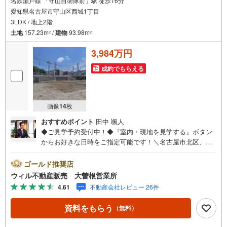
名鉄瀬戸線 「守山自衛隊前」駅 徒歩16分
愛知県名古屋市守山区西城1丁目
3LDK / 地上2階
土地
157.23m
/
建物
93.98m
2
2
3,984万円
成約でもらえる
画像
14
枚
おすすめポイント
田中 颯人
◆ご見学予約受付中！◆『室内・現地を見学する』ボタン
からお好きな日時をご指定可能です！＼名古屋市北区、守
山区ご売却依頼数1位（2023年レインズ調べ）/名古屋市北
区、守山区の直接のご売却依頼を数多くいただいている不
ゴールド推奨店
動産仲介会社です。ネット上で分かる立地環境はもちろ
ウィル不動産販売 大曽根営業所
ん、過去にお任せいただいたお客様に現地の生の声をもと
4.61
不動産会社レビュー 26件
に住戸環境を提案致します。＼平日のお住まい探しの方へ/
弊社では平日にご内覧・契約など平日にお住まい探しをさ
資料をもらう
（無料）
れるお客様にサービスをご用意しています。＼お仕事で忙
しい方へ/午前10時から午後7時まで”毎日”営業しています。