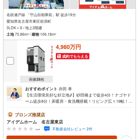
名鉄瀬戸線 「守山自衛隊前」駅 徒歩19分
愛知県名古屋市東区前浪町
3LDK＋S / 地上3階建
土地
75.86m
/
建物
106.18m
2
2
4,980万円
成約でもらえる
画像
28
枚
おすすめポイント
亦田 孝
【生活環境良好な好立地♪】砂田橋まで徒歩4分！ナゴヤド
ーム徒歩8分！床暖房・食洗機搭載！リビング広々19帖！バ
ルコニー3か所♪即日案内可能！お問い合わせお待ちしてお
ります☆＼東区前浪町009☆全3棟【3号棟】/当日のご来
ブロンズ推奨店
店・ご見学、大歓迎♪【充実】食洗機、床暖房、浴室乾燥
アイデムホーム 名古屋東店
機、駐車2台、 水回りLIXIL仕様■地下鉄名城線・ゆ
-.--
不動産会社レビュー 2件
とりーとライン「砂田橋」駅 徒歩6分（約460m）■矢田小
学校:徒歩17分（約1290m）■矢田中学校:徒歩9分（約700