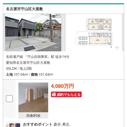
動産業者間で不動産情報が共有されているので、名古屋市
全域や、その他隣接エリアでもご内覧が可能です！ 【大曽
名古屋市守山区大屋敷
根営業所】○地下鉄名城線、JR中央線「大曽根」駅徒歩1分
○お子様が遊べるキッズスペースあり○定休日ございません
名鉄瀬戸線 「守山自衛隊前」駅 徒歩14分
愛知県名古屋市守山区大屋敷
3SLDK / 地上2階
土地
107.04m
/
建物
101.64m
2
2
4,080万円
成約でもらえる
画像
31
枚
おすすめポイント
森谷 勇志