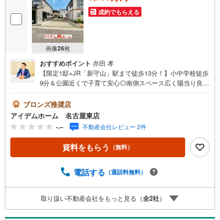
成約でもらえる
画像
26
枚
おすすめポイント
亦田 孝
【限定1邸×JR「新守山」駅まで徒歩13分！】小中学校徒歩
9分＆公園近くで子育て安心◎南側スペース広く陽当り良好
☆キッチン上部は開放的な折上天井♪即日案内可能！お問
い合わせお待ちしております☆ ＼守山区第2永森町☆限定1
ブロンズ推奨店
邸/当日のご来店・ご見学、大歓迎♪【安心】まもりすまい
アイデムホーム 名古屋東店
保険【充実】浴室暖房乾燥機、浄水器、LOW-Eペアガラ
-.--
不動産会社レビュー 2件
ス 電気施錠スマートコントロールキー■JR中央本
線「新守山」駅 徒歩13分（約1000m）■二城小学校 :徒歩
資料をもらう
（無料）
9分（約650m）■守山西中学校:徒歩9分（約700m）＜自己
資金0円でも大丈夫！＞*水曜日も営業しております！*今か
ら見たい！聞きたい！にスピード対応！*自己資金なしでも
電話する
（通話料無料）
購入出来ます！*自営業の方・買い替えの方など資金計画で
ご不安な方もおまかせください！弊社HPにて物件のルーム
取り扱い不動産会社をもっと見る（
全
2
社
）
ツアーMOVIEを公開中!!写真だけでは伝わらない物件の魅
力をたっぷりご紹介しております♪さらに店内には豊富な