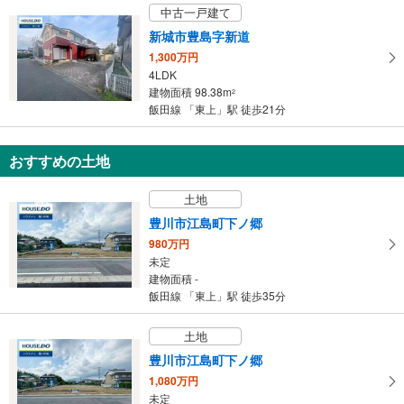
保
中古一戸建て
存
新城市豊島字新道
す
1,300万円
る
4LDK
建物面積 98.38m
2
飯田線 「東上」駅 徒歩21分
おすすめの土地
土地
豊川市江島町下ノ郷
980万円
未定
建物面積 -
飯田線 「東上」駅 徒歩35分
土地
豊川市江島町下ノ郷
1,080万円
未定