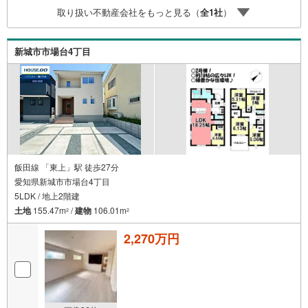
宅ローン商品のご提案をさせて頂きます。また、以下のよ
取り扱い不動産会社をもっと見る（
全
1
社
）
うなご相談も是非ご相談下さい。・勤続年数が短い方、自
営業者の方・車のローンやクレジット、キャッシングの借
入がある方・自己資金がない、支払いに不安のある方何で
新城市市場台4丁目
もご相談下さい。
飯田線 「東上」駅 徒歩27分
愛知県新城市市場台4丁目
5LDK / 地上2階建
土地
155.47m
/
建物
106.01m
2
2
2,270万円