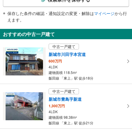
条
件
保存した条件の確認・通知設定の変更・解除は
マイページ
から行
で
えます。
通
知
おすすめの中古一戸建て
を
受
中古一戸建て
け
新城市川田字本宮道
取
600万円
る
4LDK
・
建物面積 118.5m
2
条
飯田線 「東上」駅 徒歩18分
件
を
中古一戸建て
マ
新城市豊島字新道
イ
1,300万円
ペ
4LDK
ー
建物面積 98.38m
2
ジ
飯田線 「東上」駅 徒歩21分
に