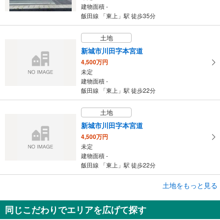
建物面積 -
飯田線 「東上」駅 徒歩35分
土地
新城市川田字本宮道
4,500万円
未定
建物面積 -
飯田線 「東上」駅 徒歩22分
土地
新城市川田字本宮道
4,500万円
未定
建物面積 -
飯田線 「東上」駅 徒歩22分
土地をもっと見る
土地
豊川市江島町下ノ郷
同じこだわりでエリアを広げて探す
980万円