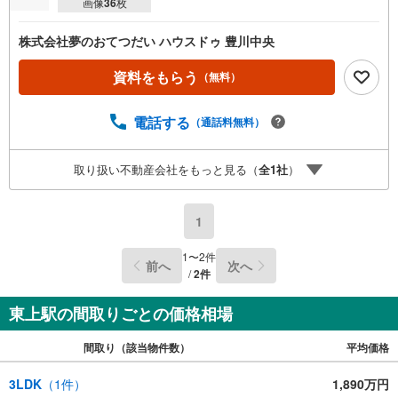
画像
36
枚
株式会社夢のおてつだい ハウスドゥ 豊川中央
資料をもらう
（無料）
電話する
（通話料無料）
取り扱い不動産会社をもっと見る（
全
1
社
）
1
1
〜
2
件
前へ
次へ
/
2
件
東上駅の間取りごとの価格相場
間取り（該当物件数）
平均価格
3LDK
（
1
件）
1,890万円