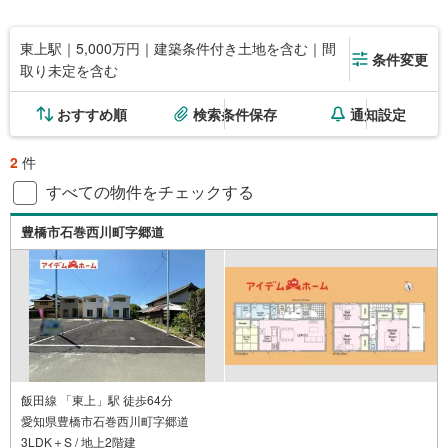
東上駅｜5,000万円｜建築条件付き土地を含む｜間
条件変更
取り未定を含む
おすすめ順
検索条件保存
通知設定
2
件
すべての物件をチェックする
豊橋市石巻西川町字郷道
飯田線 「東上」駅 徒歩64分
愛知県豊橋市石巻西川町字郷道
3LDK＋S / 地上2階建