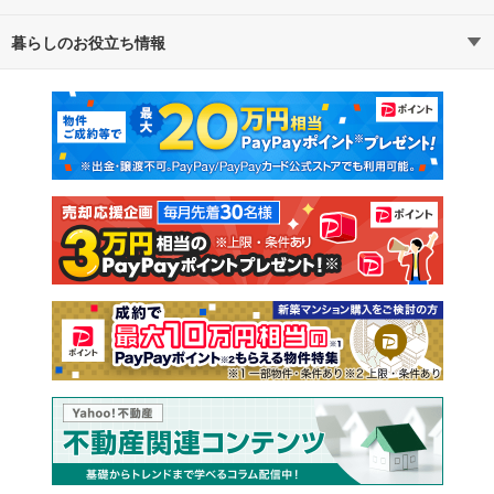
暮らしのお役立ち情報
不動産・住宅
賃貸住宅
マンションカタログ
教えて！住まいの先生
新築マンション
中古マンション
新築一戸建て
中古一戸建て
注文住宅
土地
売却査定