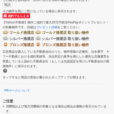
既読
その物件を既にご覧になっている場合に表示されます。
成約でもらえる
【Yahoo!不動産】物件ご成約で最大20万円相当PayPayポイントプレゼント！
の対象物件です。詳細は
プレゼント詳細
をご覧ください。
ゴールド推奨店
ゴールド推奨店 取り扱い物件
シルバー推奨店
シルバー推奨店 取り扱い物件
ブロンズ推奨店
ブロンズ推奨店 取り扱い物件
広告商品を購入している不動産会社のうち、物件情報の正確性、法令遵守、ヤ
フー不動産における成約実績等、当社所定の基準を満たした優良な店舗運営を
実践していると認めた不動産会社（もしくは当該認定を受けた不動産会社の取
扱物件）に表示されます。
タップすると用語の意味が書かれたポップアップが開きます。
PRマークについて
ご注意
消費税および地方消費税の対象となる場合は税込み価格が表示されていま
す。