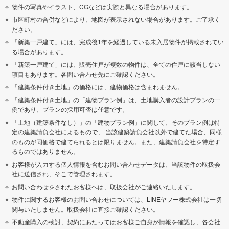
物件の写真やイラスト、CGなどは実際と異なる場合があります。
市区町村の合併などにより、地図が表示されない場合があります。ご了承く
ださい。
「新築一戸建て」には、完成後1年を経過している未入居物件が掲載されてい
る場合があります。
「新築一戸建て」には、販売住戸が複数の物件は、全ての住戸に該当しない
項目もあります。各問い合わせ先にご確認ください。
「建築条件付き土地」の価格には、建物価格は含まれません。
「建築条件付き土地」の「建物プラン例」は、土地購入者の設計プランの一
例であり、プランの採用可否は任意です。
「土地（建築条件なし）」の「建物プラン例」に関して、そのプラン例は特
定の建築請負会社によるもので、 当該建築請負会社以外で建てた場合、同様
のものが同価格で建てられるとは限りません。また、建築請負会社を特定す
るものではありません。
お客様が入力する個人情報を含むお問い合わせデータは、当該物件の取扱会
社に送信され、そこで管理されます。
お問い合わせをされたお客様へは、取扱会社がご連絡いたします。
物件に関するお客様のお問い合わせについては、LINEヤフー株式会社は一切
関与いたしません。取扱会社に直接ご確認ください。
不動産購入の検討、契約にあたってはお客様ご自身が情報を確認し、各会社