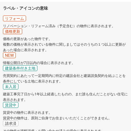
ラベル・アイコンの意味
リフォーム
リノベーション・リフォーム済み（予定含む）の物件に表示されます。
価格更新
価格の更新があった物件です。
複数の価格が表示されている物件に関しましてはそのうちの１つ以上に更新が
あった場合に表示されます。
NEW
情報公開日が7日以内の場合に表示されます。
建築条件付き土地
売買契約にあたって一定期間内に特定の建設会社と建築請負契約を結ぶことを
条件にしている土地に表示されます。
未入居
建築工事完了日から1年以上経過したものの、まだ誰も住んだことがない住宅に
表示されます。
賃貸中
賃貸中の物件に表示されます。
賃貸中の物件は、原則ご自身でお住まいいただくことができません。
請求済
その物件が資料請求・お問い合わせ済みの場合に表示されます。