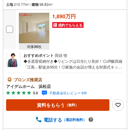
土地
210.77m
/
建物
98.82m
2
2
1,890万円
成約でもらえる
画像
36
枚
おすすめポイント
田頭 悟
◆全居室収納付き◆リビングは日当たり良好！◎JR飯田線
「江島」駅徒歩55分！◎家族の会話が増える対面式キッチ
ン！◎広々洗面で朝の身支度もスムーズ！来店予約でイオ
ン商品券5000円分プレゼント♪《本日見学OK！》営業時間
ブロンズ推奨店
内（9:00～19:00）は、下記電話フォームよりお電話をして
アイデムホーム 浜松店
頂けるとスムーズに見学のご案内ができます。～**～**～ア
5.0
不動産会社レビュー 6件
イデムホームではお客様第一での営業を心掛けております
～**～**～■弊社店舗について駐車場完備、キッズコーナー
資料をもらう
（無料）
も併設しておりますのでお子様連れでもご安心下さい。■ご
案内について現地でのお待ち合わせや弊社までご来店して
頂きご案内も可能です。■住宅ローンについて弊社では豊富
電話する
（通話料無料）
な販売実績により、お客様のご希望や条件に合う最適な住