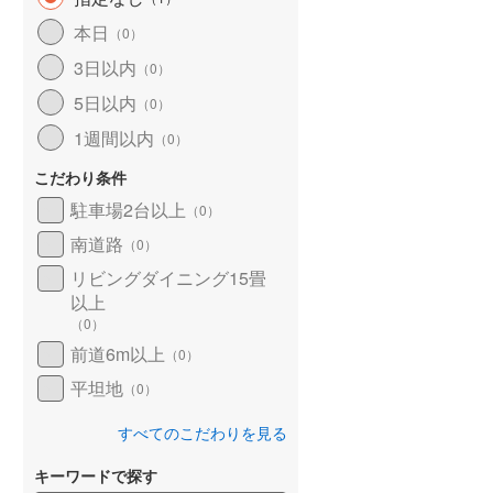
北海道新幹線
(
0
)
本日
（
0
）
山形新幹線
(
482
)
3日以内
（
0
）
5日以内
東海道新幹線
(
517
)
（
0
）
1週間以内
（
0
）
九州新幹線
(
213
)
こだわり条件
駐車場2台以上
（
0
）
南道路
札幌市営地下鉄東豊線
(
2
)
（
0
）
リビングダイニング15畳
東京メトロ銀座線
(
0
)
以上
（
0
）
東京メトロ日比谷線
(
7
)
前道6m以上
（
0
）
東京メトロ有楽町線
(
19
)
平坦地
（
0
）
東京メトロ副都心線
(
19
)
すべてのこだわりを見る
都営新宿線
(
74
)
キーワードで探す
横浜市営地下鉄グリーンライン