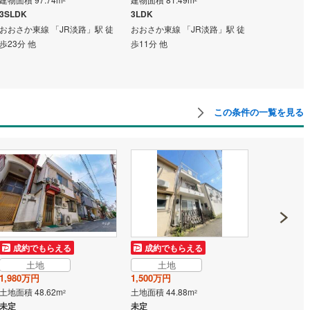
3SLDK
3LDK
4LDK
おおさか東線 「JR淡路」駅 徒
おおさか東線 「JR淡路」駅 徒
おおさか東線
道
(
3
)
北越急行ほくほく線
(
0
)
歩23分 他
歩11分 他
歩10分 他
て銀河鉄道
(
1
)
青い森鉄道
(
2
)
弘南線
(
0
)
弘南鉄道大鰐線
(
0
)
この条件の一覧を見る
鉄道鳥海山ろく線
(
0
)
福島交通飯坂線
(
76
)
長野線
(
6
)
上田電鉄別所線
(
6
)
イトレール
(
169
)
関東鉄道竜ケ崎線
(
37
)
鉄道大洗鹿島線
(
100
)
ひたちなか海浜鉄道湊線
(
73
)
72
)
千葉都市モノレール
(
276
)
鉄道上毛線
(
180
)
秩父鉄道
(
175
)
土地
成約でもらえる
成約でもらえる
1,500万円
土地
土地
線
(
171
)
つくばエクスプレス
(
490
)
土地面積 44.
1,980万円
1,500万円
未定
448
)
京成押上線
(
23
)
土地面積 48.62m
土地面積 44.88m
2
2
阪急京都本線
未定
未定