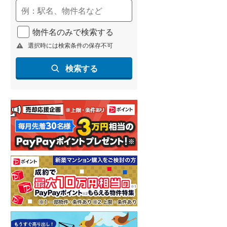
(
116
)
名古屋市営地下鉄鶴舞線
(
177
)
物件名のみで検索する
選択時には検索条件の保存不可
名古屋市営地下鉄名港線
(
53
)
OsakaMetro長堀鶴見緑地線
(
25
)
検索する
OsakaMetro谷町線
(
94
)
OsakaMetro千日前線
(
12
)
神戸市営地下鉄海岸線
(
20
)
福岡市地下鉄七隈線
(
323
)
函館市電宝来・谷地頭線
(
0
)
真岡鐵道
(
15
)
山形鉄道フラワー長井線
(
0
)
建て
中古一戸建て
成約でもらえる
3,680万円
中古一戸建て
えちごトキめき鉄道妙高はねうまラ
.07m
建物面積 110.55m
2
2