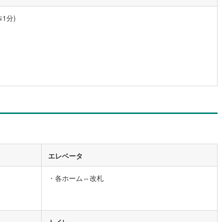
49
)
宮崎空港線
(
23
)
1分)
線
(
591
)
上越新幹線
(
328
)
線
(
266
)
北陸新幹線
(
333
)
線
(
268
)
北陸新幹線（JR西日本）
(
4
)
幹線
(
18
)
地下鉄南北線
(
2
)
札幌市営地下鉄東西線
(
6
)
下鉄南北線
(
401
)
仙台市地下鉄東西線
(
103
)
ロ丸ノ内線
(
5
)
東京メトロ丸ノ内方南支線
(
3
)
エレベータ
ロ東西線
(
43
)
東京メトロ千代田線
(
24
)
・各ホーム⇔改札
ロ半蔵門線
(
5
)
東京メトロ南北線
(
14
)
線
(
5
)
都営三田線
(
9
)
戸線
(
6
)
横浜市営地下鉄ブルーライン
(
432
)
トイレ