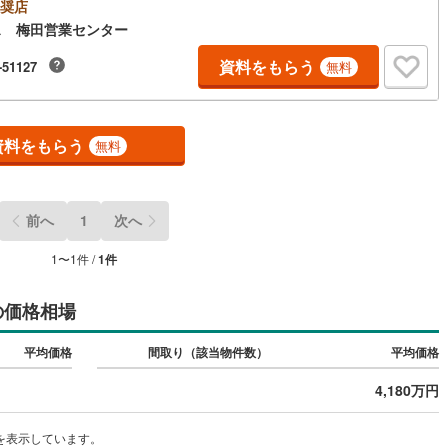
る（無料）」ボタンよりご希望の日時をご記入いただけますとスムーズに
奨店
け
（
0
）
平屋・1階建て
（
0
）
内が可能です。◎現地のご案内について・平日や夜遅い時間帯もご案内が
ス 梅田営業センター
9
)
鶴見線
(
47
)
 ※定休日を除く・経験豊富なスタッフが物件詳細を丁寧にご説明いたしま
ルーム（納戸）
（
1
）
・車でご自宅や最寄り駅等、ご指定の場所まで送迎します。・チャイルド
資料をもらう
-51127
無料
466
)
根岸線
(
157
)
トのご用意ございます。◎個別FP相談会 無料物件のご紹介だけでなく住
ーン・資金のご相談、まずは家探しについて話を聞きたいという方も大歓
330
)
中央本線（JR東日本）
(
893
)
す！年間8000棟以上の限定物件を発表しているオープンハウスだから出会
物件が多数ございます。ぜひお気軽にご連絡・ご相談ください！※限定物
251
)
八高線
(
984
)
資料をもらう
ッチン
（
0
）
対面キッチン
（
0
）
無料
当社のみ、もしくは当社を含めた数社でのみご紹介可能なオープンハウス・
ベロップメントの物件
12
)
大糸線（JR東日本）
(
5
)
各駅停車）
(
607
)
埼京線
(
477
)
前へ
1
次へ
機あり
（
0
）
東海道本線（JR東海）
(
1,551
)
1
〜
1
件 /
1
件
庭
2
)
飯田線
(
218
)
の価格相場
ッキあり
（
0
）
8
)
高山本線（JR東海）
(
101
)
平均価格
間取り（該当物件数）
平均価格
JR東海）
(
246
)
紀勢本線（JR東海）
(
5
)
4,180万円
博多南線
(
238
)
インクローゼット
床下収納
（
0
）
を表示しています。
R西日本）
(
0
)
北陸本線
(
17
)