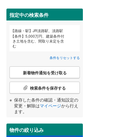
田沢湖線
(
0
)
指定中の検索条件
八戸線
(
4
)
(
8
)
(
3
)
(
1
)
磐越西線
(
95
)
路線・駅
JR淡路駅、淡路駅
宮崎
鹿児島
沖縄
条件
5,000万円、建築条件付
陸羽西線
(
0
)
き土地を含む、間取り未定を含
む
住宅性能評価付き
（
0
）
左沢線
(
54
)
条件をリセットする
津軽線
(
1
)
する
る
条件をリセットする
条件をリセットする
条件をリセットする
条件をリセットする
条件をリセットする
条件をリセットする
こ
信越本線
(
114
)
新着物件通知を受け取る
の
(
0
)
(
1
)
検
弥彦線
(
0
)
索
検索条件を保存する
条
総武本線
(
430
)
件
保存した条件の確認・通知設定の
小学校まで1km以内
（
0
）
で
変更・解除は
マイページ
から行え
通
ます。
京葉線
(
103
)
知
を
久留里線
(
144
)
受
物件の絞り込み
間取り変更可能
（
0
）
け
山手線
(
1
)