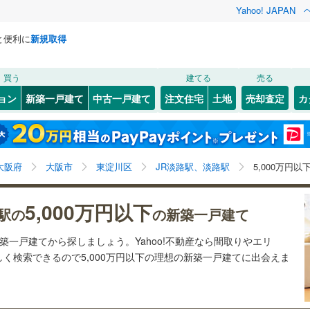
Yahoo! JAPAN
と便利に
新規取得
検索条件を保存しました
買う
建てる
売る
3
)
札沼線
(
1
)
ョン
新築一戸建て
中古一戸建て
注文住宅
土地
売却査定
カ
この検索条件の新着物件通知は、
マイページ
から設定できます。
室蘭本線
(
0
)
0
）
オール電化
（
0
）
岩手
宮城
秋田
山形
0
)
富良野線
(
0
)
JR淡路
JR野江
)
(
6
)
(
7
)
(
3
)
(
3
)
台以上
（
0
）
ビルトインガレージ
（
0
）
JR淡路駅、淡路駅、5,000万円、建築条件付き土地を含
(
1
)
(
1
)
神奈川
埼玉
千葉
茨城
0
)
釧網本線
(
0
)
大阪府
大阪市
東淀川区
JR淡路駅、淡路駅
5,000万円
タ付インターホン
防犯カメラ
（
0
）
む、間取り未定を含む
118
)
水郡線
(
240
)
長野
富山
石川
福井
5,000万円以下
駅の
の新築一戸建て
3
)
218
)
上越線
(
264
)
建ち方、日当たり
閉じる
閉じる
お気に入りリストを見る
お気に入りリストを見る
閉じる
閉じる
岐阜
静岡
三重
新築一戸建てから探しましょう。Yahoo!不動産なら間取りやエリ
検索条件を保存する
3
)
水戸線
(
96
)
以上
（
0
）
角地
（
0
）
く検索できるので5,000万円以下の理想の新築一戸建てに出会えま
4
)
仙山線
(
247
)
マイページ
兵庫
京都
滋賀
奈良
0
）
)
気仙沼線
(
0
)
)
(
4
)
(
8
)
(
12
)
(
6
)
(
21
)
(
38
)