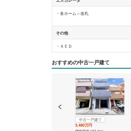
・各ホーム⇔改札
名古屋市
名古屋市
その他
京都市営
・ＡＥＤ
OsakaMe
OsakaMe
おすすめの中古一戸建て
OsakaMe
福岡市地
私鉄・その他
札幌市電
(
道南いさ
阿武隈急
中古一戸建て
成約でもらえる
3,480万円
中古一戸建て
秋田内陸
建物面積 102.4m
2