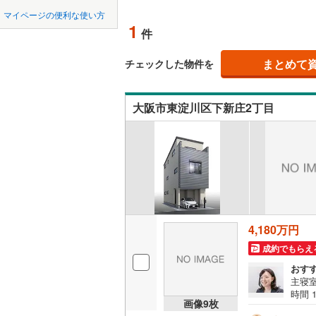
中国
LD
鳥取
北上線
(
0
)
マイページの便利な使い方
1
リビング
件
山田線
(
0
)
四国
徳島
(
10
)
(
20
)
(
13
（
0
）
大湊線
(
0
)
まとめて
チェックした物件を
九州・沖縄
福岡
構造・規模・
只見線
(
8
)
(
0
)
(
0
)
(
5
大阪市東淀川区下新庄2丁目
耐震、免
奥羽本線
(
（
0
）
男鹿線
(
0
)
0
0
0
0
0
0
該当物件
該当物件
該当物件
該当物件
該当物件
該当物件
件
件
件
件
件
件
長期優良
羽越本線
(
(
0
)
(
0
)
(
1
飯山線
(
0
)
立地
湘南新宿
4,180万円
(
1,513
)
最寄りの
成約でもらえ
外房線
(
21
おす
間取り、居室
主寝
成田線
(
23
時間 
吹き抜け
画像
9
枚
す。
東金線
(
38