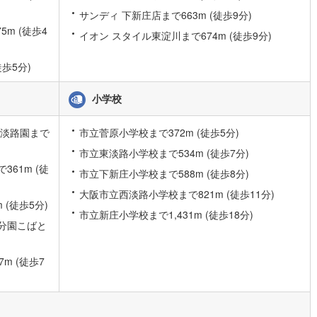
サンディ 下新庄店まで663m (徒歩9分)
0
)
片町線
(
244
)
m (徒歩4
イオン スタイル東淀川まで674m (徒歩9分)
6
)
関西空港線
(
5
)
歩5分)
東線
(
89
)
本四備讃線
(
8
)
予土線
(
0
)
小学校
徳島線
(
2
)
東淡路園まで
市立菅原小学校まで372m (徒歩5分)
)
土讃線
(
2
)
市立東淡路小学校まで534m (徒歩7分)
61m (徒
市立下新庄小学校まで588m (徒歩8分)
線
(
1,511
)
香椎線
(
337
)
大阪市立西淡路小学校まで821m (徒歩11分)
7
)
肥薩線
(
13
)
(徒歩5分)
市立新庄小学校まで1,431m (徒歩18分)
分園こばと
201
)
唐津線
(
43
)
19
)
大村線
(
22
)
m (徒歩7
498
)
日豊本線
(
462
)
)
吉都線
(
8
)