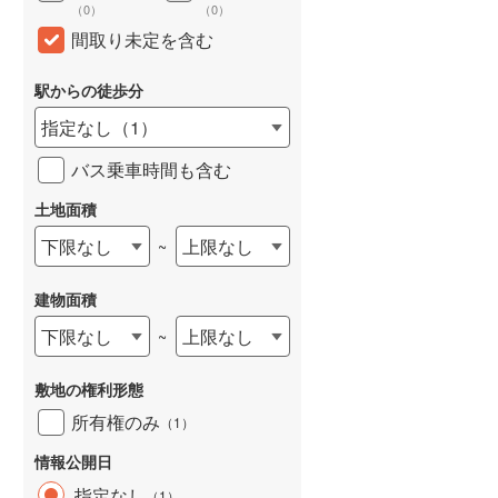
（
0
）
（
0
）
和歌山線
(
111
)
間取り未定を含む
東西線
(
48
)
駅からの徒歩分
予讃線
(
1
)
指定なし
（
1
）
高徳線
(
2
)
バス乗車時間も含む
牟岐線
(
5
)
土地面積
山陽本線（JR九州）
(
32
)
下限なし
上限なし
~
篠栗線
(
176
)
建物面積
指宿枕崎線
(
178
)
下限なし
上限なし
~
筑肥線
(
167
)
敷地の権利形態
久大本線
(
111
)
所有権のみ
（
1
）
日田彦山線
(
105
)
情報公開日
筑豊本線
(
179
)
指定なし
（
1
）