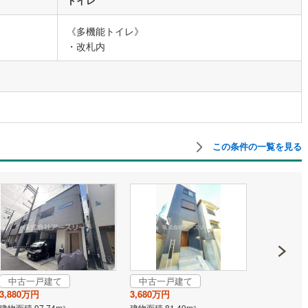
《多機能トイレ》
営地下鉄東山線
(
295
)
名古屋市営地下鉄名城線
(
169
)
・改札内
営地下鉄桜通線
(
253
)
名古屋市営地下鉄上飯田線
(
57
)
地下鉄烏丸線
(
48
)
京都市営地下鉄東西線
(
96
)
tro今里筋線
(
37
)
OsakaMetro御堂筋線
(
77
)
tro四つ橋線
(
6
)
OsakaMetro中央線
(
24
)
この条件の一覧を見る
tro堺筋線
(
0
)
神戸市営地下鉄西神・山手線
(
134
)
下鉄空港線
(
99
)
福岡市地下鉄箱崎線
(
9
)
1
)
函館市電
(
0
)
りび鉄道
(
0
)
わたらせ渓谷鐵道
(
1
)
行
(
98
)
会津鉄道
(
8
)
中古一戸建て
中古一戸建て
中古一戸
3,880万円
3,680万円
3,990万円
縦貫鉄道
(
0
)
しなの鉄道北しなの線
(
3
)
建物面積 97.74m
建物面積 81.49m
建物面積 111
2
2