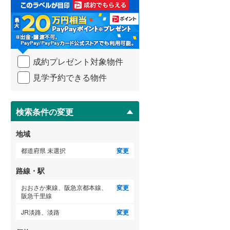
取
3階建て以上
（
1
）
る
武蔵野線
(
1,484
)
・
条
横須賀線
(
381
)
件
を
青梅線
(
451
)
成約プレゼント対象物件
マ
イ
小海線
(
10
)
見学予約できる物件
ペ
ー
京浜東北線
(
1,356
)
ジ
に
検索条件の変更
総武線
(
343
)
保
存
御殿場線
(
191
)
地域
す
る
中央本線（JR東海）
(
643
)
都道府県 未選択
変更
太多線
(
73
)
路線・駅
名松線
(
1
)
おおさか東線、阪急京都本線、
変更
阪急千里線
東海道本線（JR西日本）
(
587
)
JR淡路、淡路
変更
小浜線
(
0
)