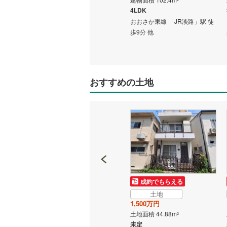
3,880万円
4LDK
建物面積 97.74m
2
路」駅 徒
おおさか東線 「JR淡路」駅 徒
3LDK＋S
いすみ鉄
歩9分 他
おおさか東線 「JR淡路」駅 徒
IGRいわ
歩24分 他
弘南鉄道
おすすめの土地
由利高原
長野電鉄
宇都宮ラ
鹿島臨海
小湊鐵道
(
上毛電気
土地
成約でもらえる
1,500万円
土地
流鉄流山
土地面積 44.88m
2
1,500万円
未定
京成本線
(
土地面積 44.88m
2
駅 徒歩
阪急京都本線 「淡路」駅 徒歩
未定