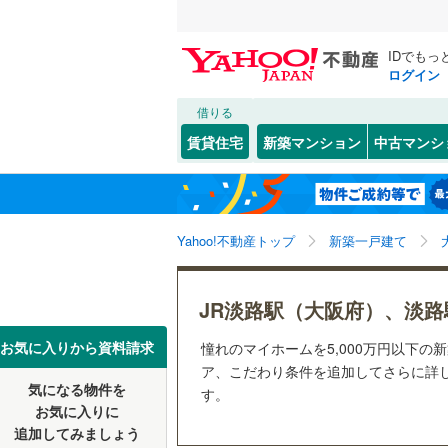
IDでもっ
ログイン
借りる
北海道
JR
北海道
函館本線
(
こだわり条件
設備
賃貸住宅
新築マンション
中古マンシ
石勝線
(
0
)
床暖房
（
東北
青森
根室本線
(
(
0
)
(
1
)
(
1
駐車場2
関東
東京
石北本線
(
Yahoo!不動産トップ
新築一戸建て
ＴＶモニ
（
0
）
常磐線
(
1,
信越・北陸
新潟
JR淡路駅（大阪府）、淡路
(
10
)
(
10
)
(
2
高崎線
(
1,
配置、向き、
東海
愛知
お気に入りから資料請求
憧れのマイホームを5,000万円以下の
両毛線
(
35
前道6m
ア、こだわり条件を追加してさらに詳し
烏山線
(
14
気になる物件を
す。
近畿
大阪
平坦地
（
お気に入りに
石巻線
(
33
(
1
)
(
0
)
(
0
追加してみましょう