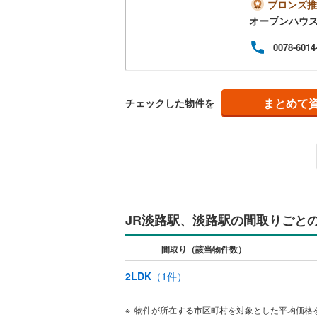
学す
ブロンズ推
二世帯向
ご案
オープンハウ
南武線
(
20
可能
サービス
す。
0078-6014
横浜線
(
1,
シー
宅ロ
キッチン
相模線
(
1,
迎で
える
五日市線
(
まとめて
独立型キ
チェックした物件を
件:
ディ
篠ノ井線
(
浴室
常磐線（
浴室乾燥
伊東線
(
1
)
バルコニー、
身延線
(
13
JR淡路駅、淡路駅の間取りごと
ウッドデ
武豊線
(
14
間取り（該当物件数）
関西本線（
収納
2LDK
（
1
件）
参宮線
(
0
)
ウォーク
物件が所在する市区町村を対象とした平均価格
大糸線（J
（
0
）