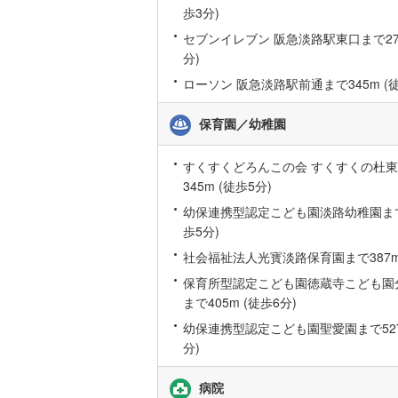
歩3分)
桜井線
(
16
セブンイレブン 阪急淡路駅東口まで275
阪和線
(
10
分)
ローソン 阪急淡路駅前通まで345m (徒
おおさか
内子線
(
0
)
保育園／幼稚園
鳴門線
(
0
)
すくすくどろんこの会 すくすくの杜
345m (徒歩5分)
土讃線
(
91
幼保連携型認定こども園淡路幼稚園まで3
鹿児島本
歩5分)
三角線
(
23
社会福祉法人光寳淡路保育園まで387m 
保育所型認定こども園徳蔵寺こども園
長崎本線
(
まで405m (徒歩6分)
佐世保線
(
幼保連携型認定こども園聖愛園まで527
分)
豊肥本線
(
日南線
(
54
病院