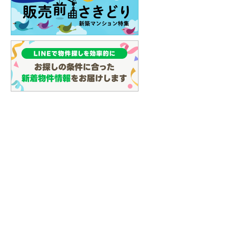
3,680万円
イン
(
3
)
4LDK
建物面積 110.55m
2
 「JR淡路」駅 徒
おおさか東線 「JR淡路」駅 徒
4LDK
しなの鉄道
(
18
)
歩14分 他
おおさか東線 「JR淡路」
津軽鉄道
(
0
)
歩15分 他
三陸鉄道リアス線
(
9
)
仙台空港アクセス線
(
80
)
松本電鉄上高地線
(
1
)
関東鉄道常総線
(
161
)
銚子電気鉄道
(
11
)
上信電鉄上信線
(
93
)
埼玉新都市交通伊奈線
(
503
)
土地
成約でもらえる
1,500万円
土地
京成成田高速鉄道アクセス線
(
31
)
68m
土地面積 44.88m
2
2
1,500万円
未定
京成千葉線
(
116
)
土地面積 44.88m
2
 「淡路」駅 徒歩
阪急京都本線 「淡路」駅 徒歩
未定