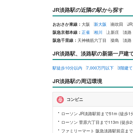
越美北線
(
JR淡路駅の近隣の駅から探す
販売、価格、
氷見線
(
0
)
おおさか東線：
大阪
新大阪
南吹田
J
即入居可
紀勢本線（
阪急京都本線：
正雀
相川
上新庄
淡路
オンライン対
阪急千里線：
天神橋筋六丁目
柴島
淡路
桜島線
(
6
)
オンライ
加古川線
(
JR淡路駅、淡路駅の新築一戸建
赤穂線
(
64
駅徒歩10分以内
7,000万円以下
3階建
オンライ
宇野線
(
60
JR淡路駅の周辺環境
福塩線
(
45
岩徳線
(
5
)
コンビニ
小野田線
(
ローソン JR淡路駅前まで51m (徒歩1分
舞鶴線
(
4
)
ローソン 菅原六丁目まで113m (徒歩2
木次線
(
0
)
ファミリーマート 阪急淡路駅前店まで20