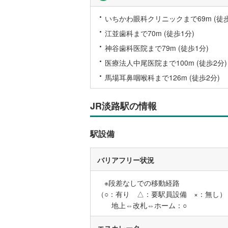
後藤寺線
(
いちかわ眼科クリニックまで69m (徒歩
東北新幹
江並歯科まで70m (徒歩1分)
神谷歯科医院まで79m (徒歩1分)
秋田新幹
医療法人中尾医院まで100m (徒歩2分)
山陽新幹
馬場耳鼻咽喉科まで126m (徒歩2分)
西九州新
JR淡路駅の情報
地下鉄
札幌市営
仙台市地
駅設備
東京メト
バリアフリー状況
東京メト
※段差なしでの移動経路
東京メト
（○：有り △：要駅員設備 ×：無し）
地上⇔改札⇔ホーム：○
都営浅草
都営大江
エスカレータ