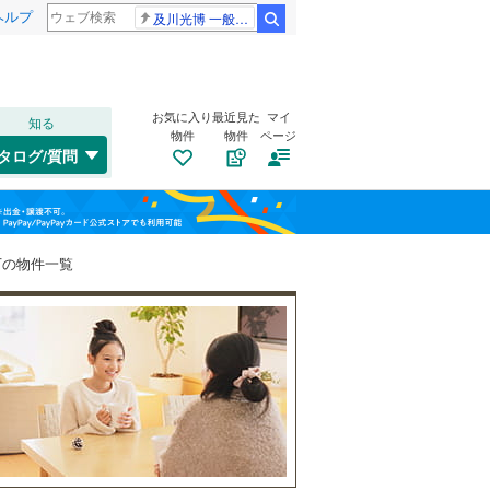
ヘルプ
及川光博 一般女性
検索
お気に入り
最近見た
マイ
知る
物件
物件
ページ
千歳線
(
1
)
タログ/質問
日高本線
(
0
)
トイレ２か所
（
0
）
福島
宗谷本線
(
0
)
JR河内永和
JR俊徳道
JR長瀬
太陽光発電システム
（
0
）
(
13
)
(
12
)
(
12
)
栃木
群馬
山梨
東北本線
(
1,960
)
以下の物件一覧
川越線
(
696
)
吾妻線
(
50
)
日光線
(
195
)
南道路
（
0
）
仙石線
(
251
)
和歌山
大船渡線
(
17
)
(
11
)
(
9
)
(
12
)