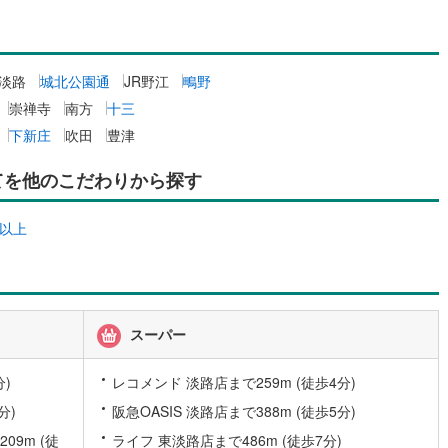
2
)
七尾線
(
0
)
契約、入居関連など
高山本線（JR西日本）
(
0
)
R淡路
城北公園通
JR野江
鴫野
能
（
0
）
JR西日本）
(
5
)
湖西線
(
112
)
崇禅寺
南方
十三
応
下新庄
吹田
豊津
福知山線
(
217
)
ン内見(相談)可
（
0
）
IT重説可
（
0
）
86
)
播但線
(
74
)
てを他のこだわりから探す
)
津山線
(
23
)
て以上
ン対応とは？
)
伯備線
(
90
)
)
呉線
(
156
)
山口線
(
3
)
スーパー
3
)
美祢線
(
0
)
)
レコメンド 淡路店まで259m (徒歩4分)
因美線
(
1
)
分)
阪急OASIS 淡路店まで388m (徒歩5分)
草津線
(
58
)
9m (徒
ライフ 東淡路店まで486m (徒歩7分)