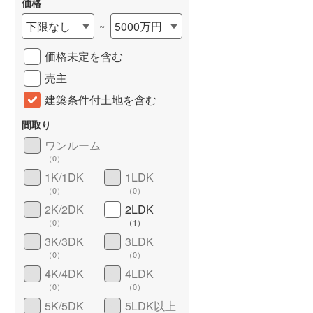
価格
城端線
(
0
)
下限なし
5000万円
~
関西本線（JR西日本）
(
295
)
価格未定を含む
大阪環状線
(
15
)
売主
山陽本線（JR西日本）
(
1,020
)
建築条件付土地を含む
姫新線
(
94
)
間取り
ワンルーム
吉備線
(
50
)
（
0
）
詳しく見る
芸備線
(
83
)
1K/1DK
1LDK
（
0
）
（
0
）
可部線
(
57
)
2K/2DK
2LDK
（
0
）
（
1
）
宇部線
(
4
)
3K/3DK
3LDK
山陰本線
(
72
)
（
0
）
（
0
）
4K/4DK
4LDK
境線
(
2
)
（
0
）
（
0
）
奈良線
(
222
)
5K/5DK
5LDK以上