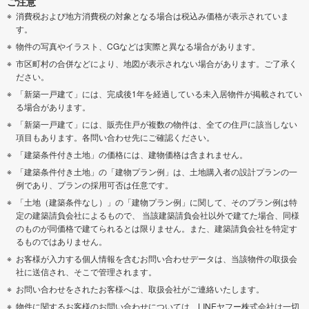
ご注意
消費税および地方消費税の対象となる場合は税込み価格が表示されていま
す。
物件の写真やイラスト、CGなどは実際と異なる場合があります。
市区町村の合併などにより、地図が表示されない場合があります。ご了承く
ださい。
「新築一戸建て」には、完成後1年を経過している未入居物件が掲載されてい
る場合があります。
「新築一戸建て」には、販売住戸が複数の物件は、全ての住戸に該当しない
項目もあります。各問い合わせ先にご確認ください。
「建築条件付き土地」の価格には、建物価格は含まれません。
「建築条件付き土地」の「建物プラン例」は、土地購入者の設計プランの一
例であり、プランの採用可否は任意です。
「土地（建築条件なし）」の「建物プラン例」に関して、そのプラン例は特
定の建築請負会社によるもので、 当該建築請負会社以外で建てた場合、同様
のものが同価格で建てられるとは限りません。また、建築請負会社を特定す
るものではありません。
お客様が入力する個人情報を含むお問い合わせデータは、当該物件の取扱会
社に送信され、そこで管理されます。
お問い合わせをされたお客様へは、取扱会社がご連絡いたします。
物件に関するお客様のお問い合わせについては、LINEヤフー株式会社は一切