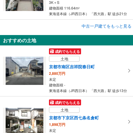
3K＋S
建物面積 116.64m
2
東海道本線（JR西日本） 「西大路」駅 徒歩21分
成約でもらえる
中古一戸建てをもっと見る
中古一戸建て
おすすめの土地
京都市右京区西京極畑田町
1,350万円
成約でもらえる
2LDK
土地
建物面積 66.24m
2
東海道本線（JR西日本） 「西大路」駅 徒歩18分
京都市南区吉祥院春日町
2,880万円
未定
建物面積 -
東海道本線（JR西日本） 「西大路」駅 徒歩13分
成約でもらえる
土地
京都市下京区西七条名倉町
1,898万円
未定