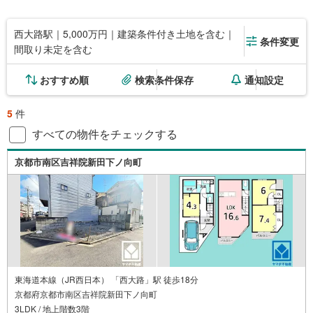
西大路駅｜5,000万円｜建築条件付き土地を含む｜
条件変更
間取り未定を含む
おすすめ順
検索条件保存
通知設定
5
件
すべての物件をチェックする
京都市南区吉祥院新田下ノ向町
東海道本線（JR西日本） 「西大路」駅 徒歩18分
京都府京都市南区吉祥院新田下ノ向町
3LDK / 地上階数3階