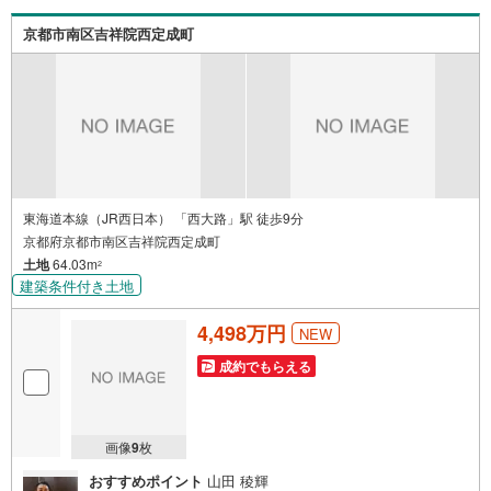
京都市南区吉祥院西定成町
東海道本線（JR西日本） 「西大路」駅 徒歩9分
京都府京都市南区吉祥院西定成町
土地
64.03m
2
建築条件付き土地
4,498万円
NEW
成約でもらえる
画像
9
枚
おすすめポイント
山田 稜輝