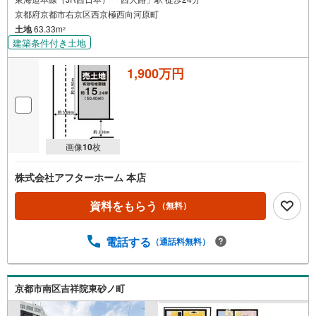
京都府京都市右京区西京極西向河原町
土地
63.33m
2
建築条件付き土地
1,900万円
画像
10
枚
株式会社アフターホーム 本店
資料をもらう
（無料）
電話する
（通話料無料）
京都市南区吉祥院東砂ノ町