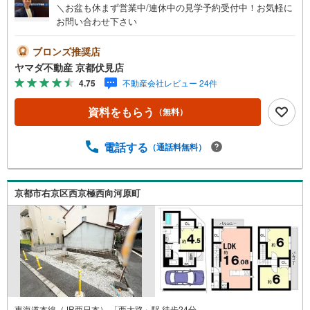
＼お盆も休まず営業中/連休中の見学予約受付中！お気軽に
お問い合わせ下さい
ブロンズ推奨店
ヤマダ不動産 京都伏見店
4.75
不動産会社レビュー 24件
資料をもらう
（無料）
電話する
（通話料無料）
京都市右京区西京極西向河原町
東海道本線（JR西日本） 「西大路」駅 徒歩24分