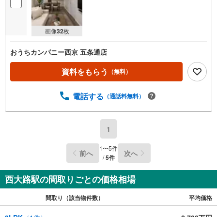
画像
32
枚
おうちカンパニー西京 五条通店
資料をもらう
（無料）
電話する
（通話料無料）
1
1
〜
5
件
前へ
次へ
/
5
件
西大路駅の間取りごとの価格相場
間取り（該当物件数）
平均価格