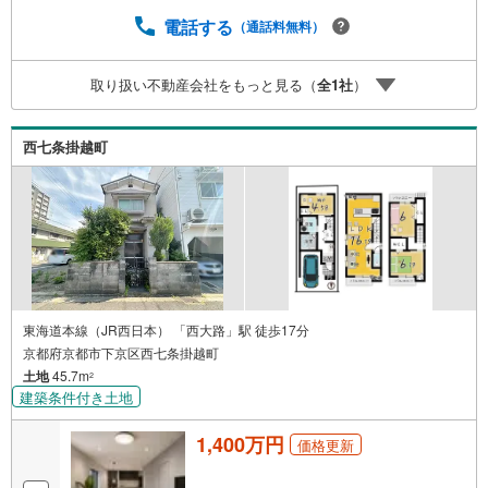
電話する
（通話料無料）
取り扱い不動産会社をもっと見る（
全
1
社
）
西七条掛越町
東海道本線（JR西日本） 「西大路」駅 徒歩17分
京都府京都市下京区西七条掛越町
土地
45.7m
2
建築条件付き土地
1,400万円
価格更新