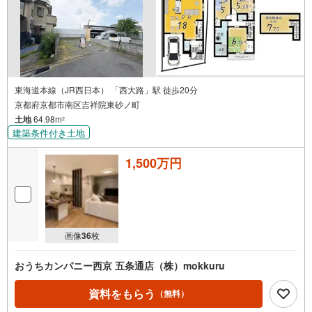
東海道本線（JR西日本） 「西大路」駅 徒歩20分
京都府京都市南区吉祥院東砂ノ町
土地
64.98m
2
建築条件付き土地
1,500万円
画像
36
枚
おうちカンパニー西京 五条通店（株）mokkuru
資料をもらう
（無料）