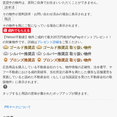
賃貸中の物件は、原則ご自身でお住まいいただくことができません。
請求済
その物件が資料請求・お問い合わせ済みの場合に表示されます。
既読
その物件を既にご覧になっている場合に表示されます。
成約でもらえる
【Yahoo!不動産】物件ご成約で最大20万円相当PayPayポイントプレゼント！
の対象物件です。詳細は
プレゼント詳細
をご覧ください。
ゴールド推奨店
ゴールド推奨店 取り扱い物件
シルバー推奨店
シルバー推奨店 取り扱い物件
ブロンズ推奨店
ブロンズ推奨店 取り扱い物件
広告商品を購入している不動産会社のうち、物件情報の正確性、法令遵守、ヤ
フー不動産における成約実績等、当社所定の基準を満たした優良な店舗運営を
実践していると認めた不動産会社（もしくは当該認定を受けた不動産会社の取
扱物件）に表示されます。
タップすると用語の意味が書かれたポップアップが開きます。
PRマークについて