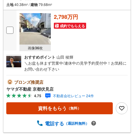
土地
40.38m
/
建物
79.68m
2
2
2,798万円
成約でもらえる
画像
36
枚
おすすめポイント
山田 稜輝
＼お盆も休まず営業中/連休中の見学予約受付中！お気軽に
お問い合わせ下さい
ブロンズ推奨店
ヤマダ不動産 京都伏見店
4.75
不動産会社レビュー 24件
資料をもらう
（無料）
電話する
（通話料無料）