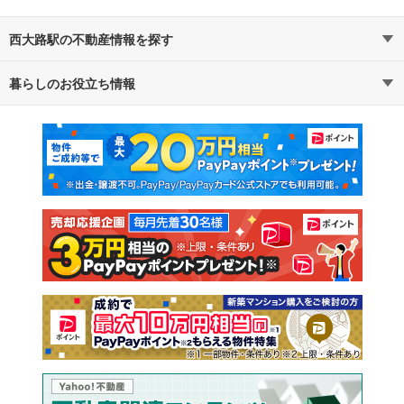
西大路駅の不動産情報を探す
暮らしのお役立ち情報
不動産・住宅
賃貸住宅
マンションカタログ
教えて！住まいの先生
新築マンション
中古マンション
新築一戸建て
中古一戸建て
注文住宅
土地
売却査定