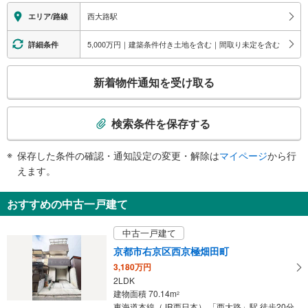
改札⇔ホーム：×
西大路駅
エリア/路線
トイレ
《多機能トイレ》
5,000万円｜建築条件付き土地を含む｜間取り未定を含む
詳細条件
・改札内
スロープ
こ
新着物件通知を受け取る
・改札外
の
その他
検
索
・ＡＥＤ
検索条件を保存する
条
件
保存した条件の確認・通知設定の変更・解除は
マイページ
から行
で
えます。
通
知
おすすめの中古一戸建て
を
受
中古一戸建て
け
京都市右京区西京極畑田町
取
3,180万円
る
2LDK
・
建物面積 70.14m
2
条
東海道本線（JR西日本） 「西大路」駅 徒歩20分