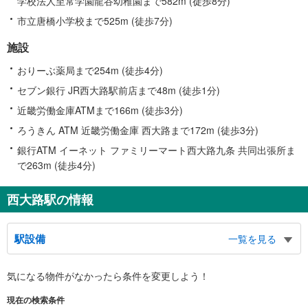
学校法人至常学園龍谷幼稚園まで582m (徒歩8分)
市立唐橋小学校まで525m (徒歩7分)
施設
おりーぶ薬局まで254m (徒歩4分)
セブン銀行 JR西大路駅前店まで48m (徒歩1分)
近畿労働金庫ATMまで166m (徒歩3分)
ろうきん ATM 近畿労働金庫 西大路まで172m (徒歩3分)
銀行ATM イーネット ファミリーマート西大路九条 共同出張所ま
で263m (徒歩4分)
西大路駅の情報
駅設備
一覧を見る
バリアフリー状況
気になる物件がなかったら
条件を変更しよう！
※段差なしでの移動経路
（○：有り △：要駅員設備 ×：無し）
現在の検索条件
地上⇔改札：○