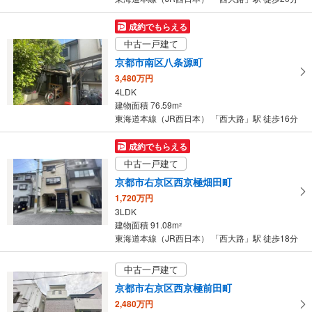
件
を
成約でもらえる
マ
中古一戸建て
イ
京都市南区八条源町
ペ
3,480万円
ー
4LDK
ジ
建物面積 76.59m
2
に
東海道本線（JR西日本） 「西大路」駅 徒歩16分
保
存
成約でもらえる
す
中古一戸建て
る
京都市右京区西京極畑田町
1,720万円
3LDK
建物面積 91.08m
2
東海道本線（JR西日本） 「西大路」駅 徒歩18分
中古一戸建て
京都市右京区西京極前田町
2,480万円