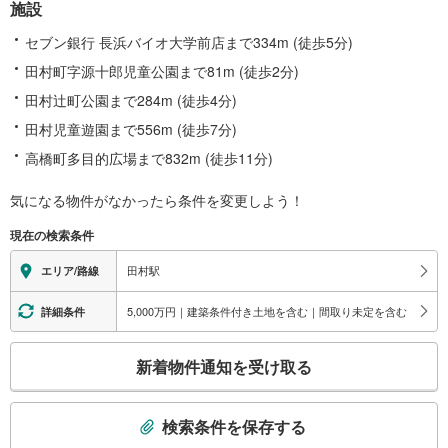
施設
セブン銀行 長浜バイオ大学前店まで334m (徒歩5分)
田村町字源十郎児童公園まで81m (徒歩2分)
田村辻町公園まで284m (徒歩4分)
田村児童遊園まで556m (徒歩7分)
高橋町多目的広場まで832m (徒歩11分)
気になる物件がなかったら
条件を変更しよう！
現在の検索条件
田村駅
エリア/路線
5,000万円｜建築条件付き土地を含む｜間取り未定を含む
詳細条件
こ
新着物件通知を受け取る
の
検
索
検索条件を保存する
条