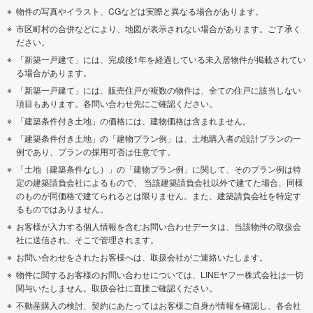
物件の写真やイラスト、CGなどは実際と異なる場合があります。
市区町村の合併などにより、地図が表示されない場合があります。ご了承く
ださい。
「新築一戸建て」には、完成後1年を経過している未入居物件が掲載されてい
る場合があります。
「新築一戸建て」には、販売住戸が複数の物件は、全ての住戸に該当しない
項目もあります。各問い合わせ先にご確認ください。
「建築条件付き土地」の価格には、建物価格は含まれません。
「建築条件付き土地」の「建物プラン例」は、土地購入者の設計プランの一
例であり、プランの採用可否は任意です。
「土地（建築条件なし）」の「建物プラン例」に関して、そのプラン例は特
定の建築請負会社によるもので、 当該建築請負会社以外で建てた場合、同様
のものが同価格で建てられるとは限りません。また、建築請負会社を特定す
るものではありません。
お客様が入力する個人情報を含むお問い合わせデータは、当該物件の取扱会
社に送信され、そこで管理されます。
お問い合わせをされたお客様へは、取扱会社がご連絡いたします。
物件に関するお客様のお問い合わせについては、LINEヤフー株式会社は一切
関与いたしません。取扱会社に直接ご確認ください。
不動産購入の検討、契約にあたってはお客様ご自身が情報を確認し、各会社