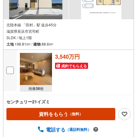
北陸本線 「田村」駅 徒歩45分
滋賀県長浜市宮司町
3LDK / 地上1階
土地
198.81m
/
建物
88.6m
2
2
3,540万円
成約でもらえる
画像
36
枚
センチュリー21イズミ
資料をもらう
（無料）
電話する
（通話料無料）