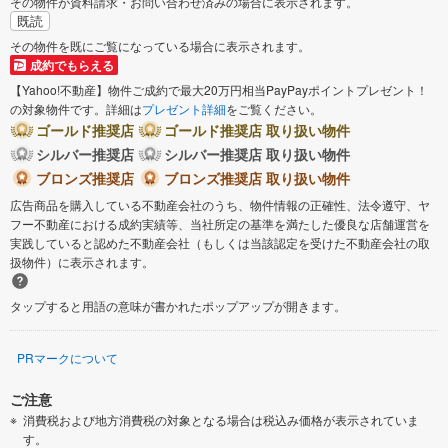
その物件が資料請求・お問い合わせ済みの場合に表示されます。
既読
その物件を既にご覧になっている場合に表示されます。
成約でもらえる
【Yahoo!不動産】物件ご成約で最大20万円相当PayPayポイントプレゼント！
の対象物件です。詳細は
プレゼント詳細
をご覧ください。
ゴールド推奨店
ゴールド推奨店 取り扱い物件
シルバー推奨店
シルバー推奨店 取り扱い物件
ブロンズ推奨店
ブロンズ推奨店 取り扱い物件
広告商品を購入している不動産会社のうち、物件情報の正確性、法令遵守、ヤ
フー不動産における成約実績等、当社所定の基準を満たした優良な店舗運営を
実践していると認めた不動産会社（もしくは当該認定を受けた不動産会社の取
扱物件）に表示されます。
タップすると用語の意味が書かれたポップアップが開きます。
PRマークについて
ご注意
消費税および地方消費税の対象となる場合は税込み価格が表示されていま
す。