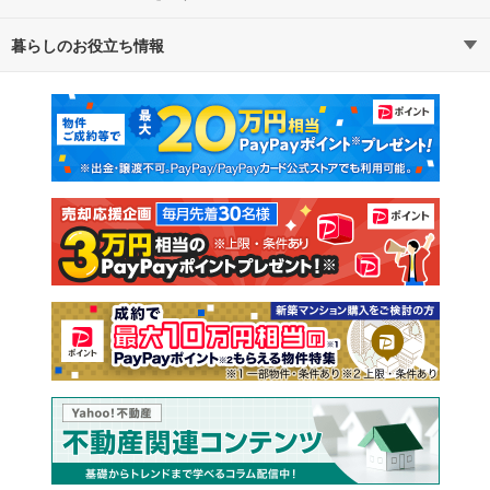
暮らしのお役立ち情報
不動産・住宅
賃貸住宅
マンションカタログ
教えて！住まいの先生
新築マンション
中古マンション
新築一戸建て
中古一戸建て
注文住宅
土地
売却査定