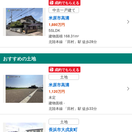
存
成約でもらえる
す
中古一戸建て
る
米原市高溝
1,880万円
5SLDK
建物面積 168.31m
2
北陸本線 「田村」駅 徒歩28分
おすすめの土地
成約でもらえる
土地
米原市高溝
1,120万円
未定
建物面積 -
北陸本線 「田村」駅 徒歩33分
土地
長浜市大戌亥町