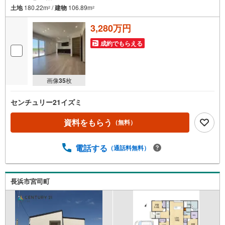
土地
180.22m
/
建物
106.89m
2
2
3,280万円
成約でもらえる
画像
35
枚
センチュリー21イズミ
資料をもらう
（無料）
電話する
（通話料無料）
長浜市宮司町