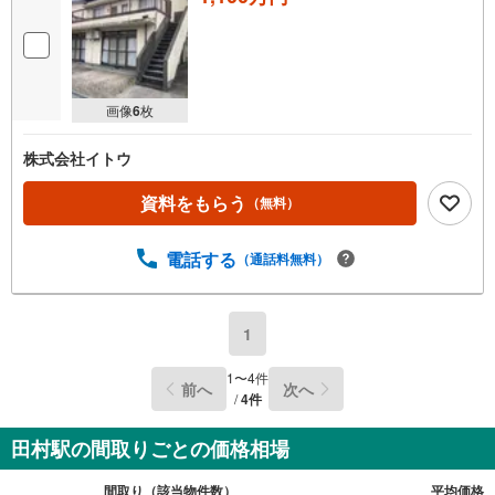
画像
6
枚
株式会社イトウ
資料をもらう
（無料）
電話する
（通話料無料）
1
1
〜
4
件
前へ
次へ
/
4
件
田村駅の間取りごとの価格相場
間取り（該当物件数）
平均価格