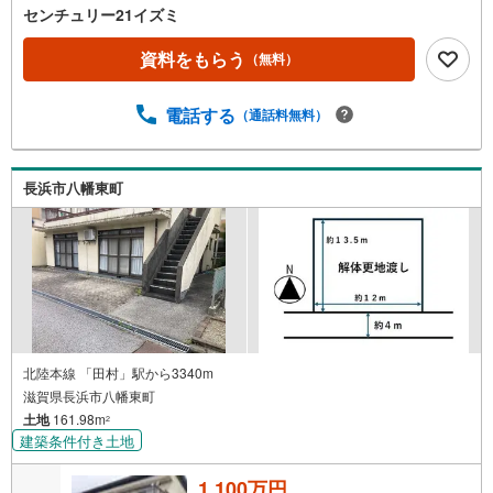
センチュリー21イズミ
資料をもらう
（無料）
電話する
（通話料無料）
長浜市八幡東町
北陸本線 「田村」駅から3340m
滋賀県長浜市八幡東町
土地
161.98m
2
建築条件付き土地
1,100万円