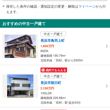
件
保存した条件の確認・通知設定の変更・解除は
マイページ
から行
で
えます。
通
知
おすすめの中古一戸建て
を
受
中古一戸建て
け
長浜市鳥羽上町
取
1,600万円
る
8SDK
・
建物面積 190.79m
2
条
北陸本線 「田村」駅から5300m
件
を
成約でもらえる
マ
中古一戸建て
イ
長浜市朝日町
ペ
2,100万円
ー
10SLDK
ジ
建物面積 226.68m
2
に
北陸本線 「田村」駅 徒歩43分
保