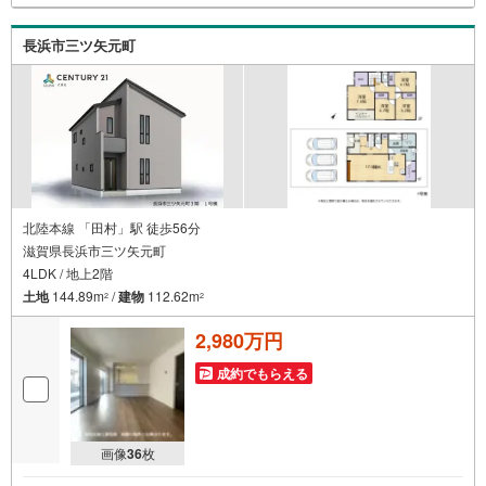
長浜市三ツ矢元町
北陸本線 「田村」駅 徒歩56分
滋賀県長浜市三ツ矢元町
4LDK / 地上2階
土地
144.89m
/
建物
112.62m
2
2
2,980万円
成約でもらえる
画像
36
枚