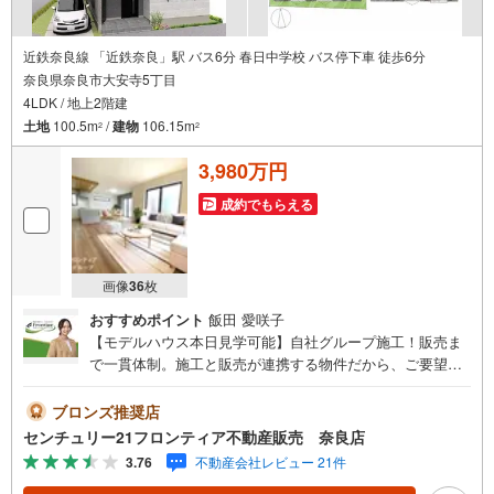
近鉄奈良線 「近鉄奈良」駅 バス6分 春日中学校 バス停下車 徒歩6分
奈良県奈良市大安寺5丁目
4LDK / 地上2階建
土地
100.5m
/
建物
106.15m
2
2
3,980万円
成約でもらえる
画像
36
枚
おすすめポイント
飯田 愛咲子
【モデルハウス本日見学可能】自社グループ施工！販売ま
で一貫体制。施工と販売が連携する物件だから、ご要望に
スピーディーに対応。設計・性能・広さ、すべてに妥協し
ない家づくり。～自社ブランド物件:建売価格で「理想」を
ブロンズ推奨店
諦めない住まい～■なぜ建売価格で「理想」が叶うのか？施
センチュリー21フロンティア不動産販売 奈良店
工から販売までグループ内で完結させることで中間コスト
3.76
不動産会社レビュー 21件
を徹底カット。その分を「広さ」と「性能」に還元しまし