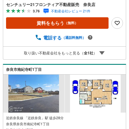
井線「京終駅」歩24分（1850m）・辰市小学校歩16分（12
センチュリー21フロンティア不動産販売 奈良店
20m）・都南中学校歩26分（2070m） 特徴・住宅性能評価
3.76
不動産会社レビュー 21件
5分野7項目で最も高い等級取得を標準化！最長35年の定期
点検・長期保証で安心・4LDK/和室/LDK18帖/駐車3台可/南
資料をもらう
（無料）
向きバルコニー 弊社が選ばれる理由 1.お金の扱い方のプ
ロ、ファイナンシャルプランナーが資金計画をサポート！
2.買い替えなどにも対応できる売却専門チームあり！3.た
電話する
（通話料無料）
くさんの銀行と繋がりがあるため、最も低金利になるよう
に審査が可能！4.物件のお引渡し後に必要になったお家の
取り扱い不動産会社をもっと見る（
全
1
社
）
リフォームも弊社のリフォームプランナーがご提案！弊社
は専門家同士が連携をとっているため、より多くの知見が
ございます。お気軽にお問合せください！
奈良市南紀寺町1丁目
近鉄奈良線 「近鉄奈良」駅 徒歩28分
奈良県奈良市南紀寺町1丁目