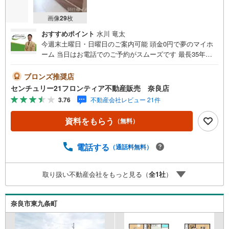
画像
29
枚
おすすめポイント
水川 竜太
今週末土曜日・日曜日のご案内可能 頭金0円で夢のマイホ
ーム 当日はお電話でのご予約がスムーズです 最長35年の
定期点検・長期保証で安心 立地・JR関西本線「奈良駅」ま
でバス乗車11分、「神殿」バス停歩11分（880m）・JR桜
ブロンズ推奨店
井線「京終駅」歩24分（1850m）・辰市小学校歩16分（12
センチュリー21フロンティア不動産販売 奈良店
20m）・都南中学校歩26分（2070m） 特徴・住宅性能評価
3.76
不動産会社レビュー 21件
5分野7項目で最も高い等級取得を標準化！最長35年の定期
点検・長期保証で安心・4LDK/和室/LDK18帖/駐車3台可/南
資料をもらう
（無料）
向きバルコニー 弊社が選ばれる理由 1.お金の扱い方のプ
ロ、ファイナンシャルプランナーが資金計画をサポート！
2.買い替えなどにも対応できる売却専門チームあり！3.た
電話する
（通話料無料）
くさんの銀行と繋がりがあるため、最も低金利になるよう
に審査が可能！4.物件のお引渡し後に必要になったお家の
取り扱い不動産会社をもっと見る（
全
1
社
）
リフォームも弊社のリフォームプランナーがご提案！弊社
は専門家同士が連携をとっているため、より多くの知見が
ございます。お気軽にお問合せください！
奈良市東九条町