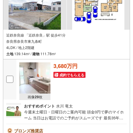
近鉄奈良線 「近鉄奈良」駅 徒歩41分
奈良県奈良市東九条町
4LDK / 地上2階建
土地
139.14m
/
建物
111.78m
2
2
3,680万円
成約でもらえる
画像
29
枚
おすすめポイント
水川 竜太
今週末土曜日・日曜日のご案内可能 頭金0円で夢のマイホ
ーム 当日はお電話でのご予約がスムーズです 最長35年の
定期点検・長期保証で安心 立地・JR関西本線「奈良駅」ま
でバス乗車11分、「神殿」バス停歩11分（880m）・JR桜
ブロンズ推奨店