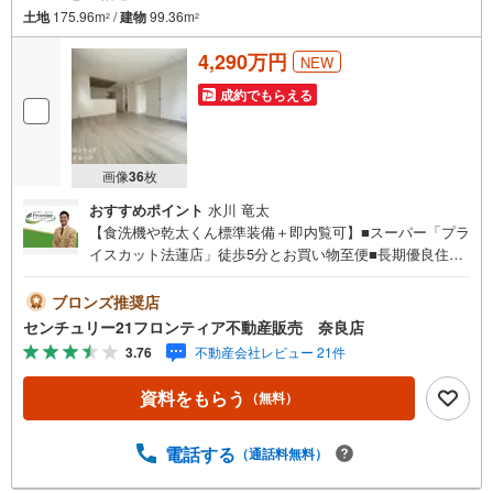
土地
175.96m
/
建物
99.36m
2
2
4,290万円
NEW
成約でもらえる
画像
36
枚
おすすめポイント
水川 竜太
【食洗機や乾太くん標準装備＋即内覧可】■スーパー「プラ
イスカット法蓮店」徒歩5分とお買い物至便■長期優良住宅
や耐震等級3を取得した安心の住まい■佐保小学校まで徒歩
7分でお子様の登下校も安心 特徴・リビング天井高2.3mの
ブロンズ推奨店
開放的な居住空間、対面式キッチンでリビングの様子を見
センチュリー21フロンティア不動産販売 奈良店
ながらお料理できます・大容量の収納が可能なウォークイ
3.76
不動産会社レビュー 21件
ンクローゼットがありお部屋をすっきりと保てます・浴室
乾燥機やスマートキーなど快適仕様 立地・奈良市立佐保小
資料をもらう
（無料）
学校まで徒歩約7分・奈良市立若草中学校まで徒歩約23分
弊社が選ばれる理由 1.お金の扱い方のプロ、ファイナンシ
ャルプランナーが資金計画をサポート！2.買い替えなどに
電話する
（通話料無料）
も対応できる売却専門チームあり！3.たくさんの銀行と繋