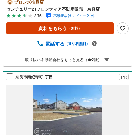
奈良駅駅」歩24分（1890m）・JR桜井線「京終駅」歩24分
ブロンズ推奨店
（1870m）・奈良市立飛鳥小学校歩9分（700m）・奈良市
センチュリー21フロンティア不動産販売 奈良店
飛鳥中学校歩13分（1000m） 特徴・住宅性能評価5分野7項
3.76
不動産会社レビュー 21件
目で最も高い等級取得を標準化！最長35年の定期点検・長
期保証で安心駐車2台可/長期優良住宅/省エネ住宅/小学校近
資料をもらう
（無料）
く/ウォークインクローゼット/全室2面採光 弊社が選ばれる
理由 1.お金の扱い方のプロ、ファイナンシャルプランナー
が資金計画をサポート！2.買い替えなどにも対応できる売
電話する
（通話料無料）
却専門チームあり！3.たくさんの銀行と繋がりがあるた
め、最も低金利になるように審査が可能！4.物件のお引渡
取り扱い不動産会社をもっと見る（
全
2
社
）
し後に必要になったお家のリフォームも弊社のリフォーム
プランナーがご提案！弊社は専門家同士が連携をとってい
るため、より多くの知見がございます。お気軽にお問合せ
奈良市南紀寺町1丁目
PR
ください！