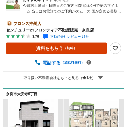
今週末土曜日・日曜日のご案内可能 頭金0円で夢のマイホ
ーム 当日はお電話でのご予約がスムーズ 国が定める長期優
良住宅！ご家族を守るお家 立地・近鉄難波・奈良線 「近鉄
奈良駅」歩19分（1520m）・JR桜井線線「奈良駅」歩26分
ブロンズ推奨店
（2050m）・佐保小学校歩3分（180m）・若草中学校歩19
センチュリー21フロンティア不動産販売 奈良店
分（1470m） 特徴・国が定める長期優良住宅！税制面で優
3.76
不動産会社レビュー 21件
遇のメリットあり！・耐震等級3＋制震で地震から家族を守
ります。・平屋/ロフト/長期優良/全居室収納/室内物干し 弊
資料をもらう
（無料）
社が選ばれる理由 1.お金の扱い方のプロ、ファイナンシャ
ルプランナーが資金計画をサポート！2.買い替えなどにも
対応できる売却専門チームあり！3.たくさんの銀行と繋が
電話する
（通話料無料）
りがあるため、最も低金利になるように審査が可能！4.物
件のお引渡し後に必要になったお家のリフォームも弊社の
取り扱い不動産会社をもっと見る（
全
1
社
）
リフォームプランナーがご提案！5.定期的にご連絡を繋
ぎ、有事の際に迅速にサポートいたしますお気軽にお問合
せください！
奈良市大安寺5丁目