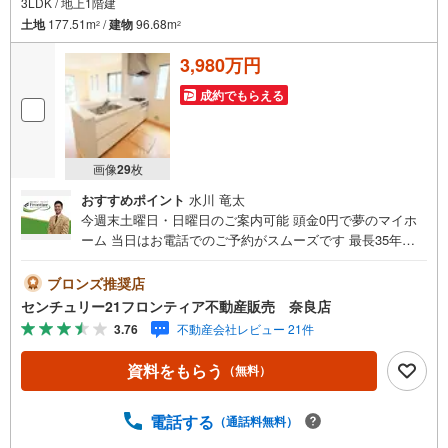
3LDK / 地上1階建
土地
177.51m
/
建物
96.68m
2
2
3,980万円
成約でもらえる
画像
29
枚
おすすめポイント
水川 竜太
今週末土曜日・日曜日のご案内可能 頭金0円で夢のマイホ
ーム 当日はお電話でのご予約がスムーズです 最長35年の
定期点検・長期保証で安心 立地・JR桜井線「京終駅」歩7
分（560m）・近鉄難波・奈良線「近鉄奈良駅」歩28分（21
ブロンズ推奨店
90m）・飛鳥小学校歩11分（850m）・飛鳥中学校歩25分
センチュリー21フロンティア不動産販売 奈良店
（2000m） 特徴・住宅性能評価5分野7項目で最も高い等級
3.76
不動産会社レビュー 21件
取得を標準化！最長35年の定期点検・長期保証で安心・長
期優良住宅/3LDK/2台駐車可/LDK22.2帖/WIC/平屋 弊社が選
資料をもらう
（無料）
ばれる理由 1.お金の扱い方のプロ、ファイナンシャルプラ
ンナーが資金計画をサポート！2.買い替えなどにも対応で
きる売却専門チームあり！3.たくさんの銀行と繋がりがあ
電話する
（通話料無料）
るため、最も低金利になるように審査が可能！4.物件のお