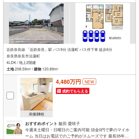
ト。その分を「広さ」と「性能」に還元しました。
・諦めない「広さ」:33坪標準。一般的な建売より「6畳1間分」広い設計を
実現。
・諦めない「性能」:ZEH基準の断熱性と耐震等級3（※二層物件のみ）を両
立。
■「お金の理想」も諦めない。専属FPによる無料相談
教育費や老後資金など将来の出費を数値化。一生涯の家計シミュレーショ
ンを作成します。
近鉄奈良線 「近鉄奈良」駅 バス9分 法蓮町 バス停下車 徒歩6分
「最適な銀行は？」「今の年収で大丈夫？」といった疑問から住宅ローン
奈良県奈良市法蓮町
の最大活用まで、家計を守る具体的なプランをご提案。
4LDK / 地上2階建
「自分らしい家」と「安心できる将来」。
土地
208.59m
/
建物
120.89m
2
2
どちらもフロンティアで叶えませんか？
当日の現地見学・FP相談も受付中です！
4,480万円
NEW
成約でもらえる
画像
28
枚
おすすめポイント
飯田 愛咲子
今週末土曜日・日曜日のご案内可能 頭金0円で夢のマイホ
ーム 当日はお電話でのご予約がスムーズです 最長35年の