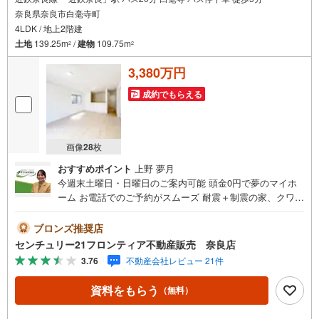
奈良県奈良市白毫寺町
4LDK / 地上2階建
土地
139.25m
/
建物
109.75m
2
2
3,380万円
成約でもらえる
画像
28
枚
おすすめポイント
上野 夢月
今週末土曜日・日曜日のご案内可能 頭金0円で夢のマイホ
ーム お電話でのご予約がスムーズ 耐震＋制震の家、クワイ
エ！ご家族を守るおうち 立地・近鉄難波・奈良線「近鉄奈
良」駅まで徒歩約37分・JR桜井線「奈良」駅まで徒歩約44
ブロンズ推奨店
分・飛鳥小学校まで徒歩約19分・飛鳥中学校まで徒歩約8分
センチュリー21フロンティア不動産販売 奈良店
特徴・耐震＋制震の家、クワイエ！制震装置（SAFE365）
3.76
不動産会社レビュー 21件
で地震の揺れを抑え、耐震性能を維持・耐震等級3/断熱等
級5/耐風等級2/劣化対策等級3/複層ガラス/トイレ2箇所/床
資料をもらう
（無料）
下収納/全居室収納/2階建て/和室/リビング階段/並列駐車2台
弊社が選ばれる理由 1.お金の扱い方のプロ、ファイナンシ