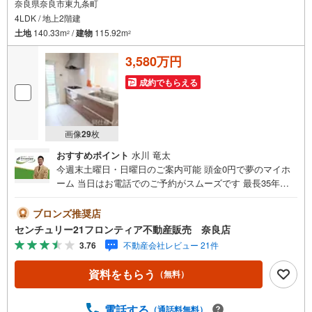
奈良県奈良市東九条町
4LDK / 地上2階建
土地
140.33m
/
建物
115.92m
2
2
3,580万円
成約でもらえる
画像
29
枚
おすすめポイント
水川 竜太
今週末土曜日・日曜日のご案内可能 頭金0円で夢のマイホ
ーム 当日はお電話でのご予約がスムーズです 最長35年の
定期点検・長期保証で安心 立地・JR関西本線「奈良駅」ま
でバス乗車11分、「神殿」バス停歩11分（880m）・JR桜
ブロンズ推奨店
井線「京終駅」歩24分（1850m）・辰市小学校歩16分（12
センチュリー21フロンティア不動産販売 奈良店
20m）・都南中学校歩26分（2070m） 特徴・住宅性能評価
3.76
不動産会社レビュー 21件
5分野7項目で最も高い等級取得を標準化！最長35年の定期
点検・長期保証で安心・4LDK/和室/LDK18帖/駐車3台可/南
資料をもらう
（無料）
向きバルコニー 弊社が選ばれる理由 1.お金の扱い方のプ
ロ、ファイナンシャルプランナーが資金計画をサポート！
2.買い替えなどにも対応できる売却専門チームあり！3.た
電話する
（通話料無料）