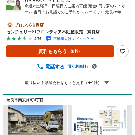
今週末土曜日・日曜日のご案内可能 頭金0円で夢のマイホ
ーム 当日はお電話でのご予約がスムーズです 最長35年の
定期点検・長期保証で安心 立地・JR桜井線「京終駅」歩19
分（1520m）・近鉄難波・奈良線「近鉄奈良駅」歩35分（2
ブロンズ推奨店
780m）・明治小学校歩12分（920m）・都南中学校歩22分
センチュリー21フロンティア不動産販売 奈良店
（1690m） 特徴・住宅性能評価5分野7項目で最も高い等級
3.76
不動産会社レビュー 21件
取得を標準化！最長35年の定期点検・長期保証で安心・駐
車場3台/ウォークインクローゼット/収納充実/全室フローリ
資料をもらう
（無料）
ング 弊社が選ばれる理由 1.お金の扱い方のプロ、ファイナ
ンシャルプランナーが資金計画をサポート！2.買い替えな
どにも対応できる売却専門チームあり！3.たくさんの銀行
電話する
（通話料無料）
と繋がりがあるため、最も低金利になるように審査が可
能！4.物件のお引渡し後に必要になったお家のリフォーム
取り扱い不動産会社をもっと見る（
全
1
社
）
も弊社のリフォームプランナーがご提案！5.定期的にご連
絡を繋ぎ、有事の際に迅速にサポートいたしますお気軽に
お問合せください！
奈良市南京終町4丁目