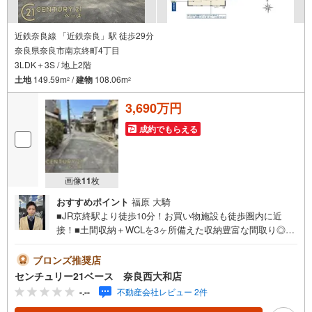
近鉄奈良線 「近鉄奈良」駅 徒歩29分
奈良県奈良市南京終町4丁目
3LDK＋3S / 地上2階
土地
149.59m
/
建物
108.06m
2
2
3,690万円
成約でもらえる
画像
11
枚
おすすめポイント
福原 大騎
■JR京終駅より徒歩10分！お買い物施設も徒歩圏内に近
接！■土間収納＋WCLを3ヶ所備えた収納豊富な間取り◎！
◇ご案内について◇・水曜日も休まず営業中！・お仕事終
わりのお時間でもご見学可！・今から見たい！というお声
ブロンズ推奨店
にもご対応できます！◇住宅ローンもお任せください！
センチュリー21ベース 奈良西大和店
◇・提携銀行多数あり（地方銀行・都市銀行・信用金庫et
-.--
不動産会社レビュー 2件
c）・優遇後適用金利 0.875％～（審査内容により異なりま