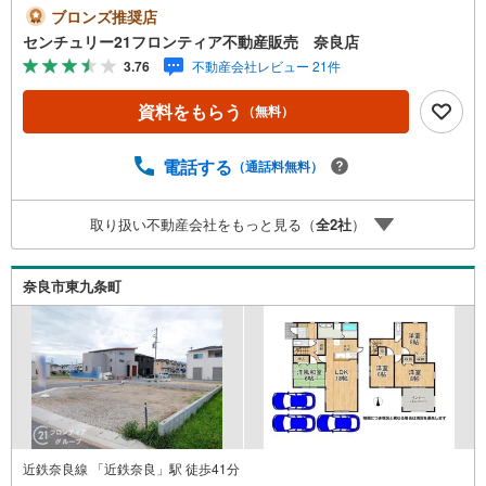
奈良駅」バス12分「南京終町」停歩6分（480m）・JR桜井
ブロンズ推奨店
線「京終駅」歩19分（1520m）・大安寺小学校歩13分（10
センチュリー21フロンティア不動産販売 奈良店
10m）・春日中学校歩17分（1340m） 特徴・住宅性能評価
3.76
不動産会社レビュー 21件
5分野7項目で最も高い等級取得を標準化！最長35年の定期
点検・長期保証で安心・駐車3台/インナーバルコニー/LDK2
資料をもらう
（無料）
0帖以上/ウォークインクローゼット2ヶ所 弊社が選ばれる
理由 1.お金の扱い方のプロ、ファイナンシャルプランナー
が資金計画をサポート！2.買い替えなどにも対応できる売
電話する
（通話料無料）
却専門チームあり！3.たくさんの銀行と繋がりがあるた
め、最も低金利になるように審査が可能！4.物件のお引渡
取り扱い不動産会社をもっと見る（
全
2
社
）
し後に必要になったお家のリフォームも弊社のリフォーム
プランナーがご提案！5.定期的にご連絡を繋ぎ、有事の際
に迅速にサポートいたしますお気軽にお問合せください！
奈良市東九条町
近鉄奈良線 「近鉄奈良」駅 徒歩41分