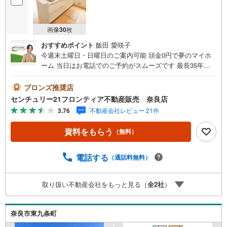
画像
30
枚
おすすめポイント
飯田 愛咲子
今週末土曜日・日曜日のご案内可能 頭金0円で夢のマイホ
ーム 当日はお電話でのご予約がスムーズです 最長35年の
定期点検・長期保証で安心 立地・近鉄難波・奈良線「近鉄
奈良駅」バス12分「南京終町」停歩6分（480m）・JR桜井
ブロンズ推奨店
線「京終駅」歩19分（1520m）・大安寺小学校歩13分（10
センチュリー21フロンティア不動産販売 奈良店
10m）・春日中学校歩17分（1340m） 特徴・住宅性能評価
3.76
不動産会社レビュー 21件
5分野7項目で最も高い等級取得を標準化！最長35年の定期
点検・長期保証で安心・駐車3台/ワイドバルコニー/パント
資料をもらう
（無料）
リー/ウォークインクローゼット2ヶ所 弊社が選ばれる理由
1.お金の扱い方のプロ、ファイナンシャルプランナーが資
金計画をサポート！2.買い替えなどにも対応できる売却専
電話する
（通話料無料）
門チームあり！3.たくさんの銀行と繋がりがあるため、最
も低金利になるように審査が可能！4.物件のお引渡し後に
取り扱い不動産会社をもっと見る（
全
2
社
）
必要になったお家のリフォームも弊社のリフォームプラン
ナーがご提案！5.定期的にご連絡を繋ぎ、有事の際に迅速
にサポートいたしますお気軽にお問合せください！
奈良市東九条町