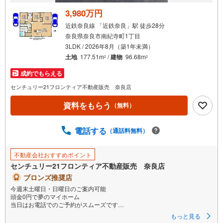
3,980万円
近鉄奈良線 「近鉄奈良」駅 徒歩28分
奈良県奈良市南紀寺町1丁目
3LDK / 2026年8月（築1年未満）
土地
177.51m
/
建物
96.68m
2
2
成約でもらえる
センチュリー21フロンティア不動産販売 奈良店
資料をもらう
（無料）
電話する
（通話料無料）
不動産会社おすすめポイント
センチュリー21フロンティア不動産販売 奈良店
ブロンズ推奨店
今週末土曜日・日曜日のご案内可能
頭金0円で夢のマイホーム
当日はお電話でのご予約がスムーズです
最長35年の定期点検・長期保証で安心
もっと見る