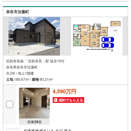
立地
・JR桜井線「京終駅」歩7分（560m）
奈良市法蓮町
・近鉄難波・奈良線「近鉄奈良駅」歩28分（2190m）
・飛鳥小学校歩11分（850m）
・飛鳥中学校歩25分（2000m）
特徴
・住宅性能評価5分野7項目で最も高い等級取得を標準化！最長35年の定期
点検・長期保証で安心
・長期優良住宅/3LDK/2台駐車可/LDK22.2帖/WIC/平屋
弊社が選ばれる理由
1.お金の扱い方のプロ、ファイナンシャルプランナーが資金計画をサポー
近鉄奈良線 「近鉄奈良」駅 徒歩19分
ト！
奈良県奈良市法蓮町
2.買い替えなどにも対応できる売却専門チームあり！
3LDK / 地上1階建
3.たくさんの銀行と繋がりがあるため、最も低金利になるように審査が可
能！
土地
186.67m
/
建物
93.21m
2
2
4.物件のお引渡し後に必要になったお家のリフォームも弊社のリフォームプ
ランナーがご提案！
4,590万円
5.定期的にご連絡を繋ぎ、有事の際に迅速にサポートいたします
成約でもらえる
弊社は専門家同士が連携をとっているため、より多くの知見がございま
す。
画像
28
枚
おすすめポイント
水川 竜太