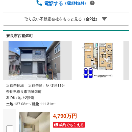
ャルプランナーが資金計画をサポート！2.買い替えなどに
電話する
（通話料無料）
も対応できる売却専門チームあり！3.たくさんの銀行と繋
がりがあるため、最も低金利になるように審査が可能！4.
取り扱い不動産会社をもっと見る（
全
2
社
）
物件のお引渡し後に必要になったお家のリフォームも弊社
のリフォームプランナーがご提案！5.定期的にご連絡を繋
ぎ、有事の際に迅速にサポートいたします
奈良市西笹鉾町
近鉄奈良線 「近鉄奈良」駅 徒歩11分
奈良県奈良市西笹鉾町
3LDK / 地上2階建
土地
137.08m
/
建物
111.31m
2
2
4,790万円
成約でもらえる