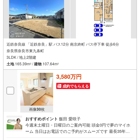
近鉄奈良線 「近鉄奈良」駅 バス12分 南京終町 バス停下車 徒歩6分
奈良県奈良市東九条町
3LDK / 地上2階建
土地
165.39m
/
建物
107.64m
2
2
3,580万円
成約でもらえる
画像
30
枚
おすすめポイント
飯田 愛咲子
今週末土曜日・日曜日のご案内可能 頭金0円で夢のマイホ
ーム 当日はお電話でのご予約がスムーズです 最長35年の
定期点検・長期保証で安心 立地・近鉄難波・奈良線「近鉄