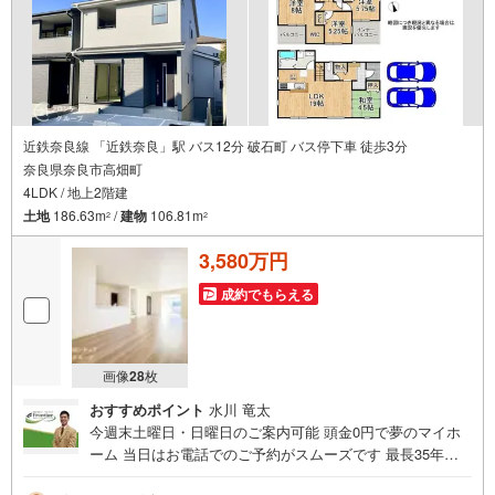
近鉄奈良線 「近鉄奈良」駅 バス12分 破石町 バス停下車 徒歩3分
奈良県奈良市高畑町
4LDK / 地上2階建
土地
186.63m
/
建物
106.81m
2
2
3,580万円
成約でもらえる
画像
28
枚
おすすめポイント
水川 竜太
今週末土曜日・日曜日のご案内可能 頭金0円で夢のマイホ
ーム 当日はお電話でのご予約がスムーズです 最長35年の
定期点検・長期保証で安心 立地・近鉄難波・奈良線「近鉄