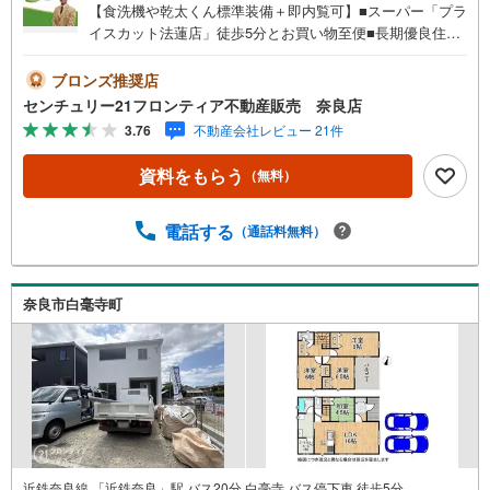
【食洗機や乾太くん標準装備＋即内覧可】■スーパー「プラ
イスカット法蓮店」徒歩5分とお買い物至便■長期優良住宅
や耐震等級3を取得した安心の住まい■佐保小学校まで徒歩
7分でお子様の登下校も安心 特徴・リビング天井高2.3mの
ブロンズ推奨店
開放的な居住空間、対面式キッチンでリビングの様子を見
センチュリー21フロンティア不動産販売 奈良店
ながらお料理できます・各居室に収納がありお部屋をすっ
3.76
不動産会社レビュー 21件
きりと保てます・浴室乾燥機やスマートキーなど快適仕様
立地・奈良市立佐保小学校まで徒歩約7分・奈良市立若草中
資料をもらう
（無料）
学校まで徒歩約23分 弊社が選ばれる理由 1.お金の扱い方の
プロ、ファイナンシャルプランナーが資金計画をサポー
ト！2.買い替えなどにも対応できる売却専門チームあり！
電話する
（通話料無料）
3.たくさんの銀行と繋がりがあるため、最も低金利になる
ように審査が可能！4.物件のお引渡し後に必要になったお
家のリフォームも弊社のリフォームプランナーがご提案！
奈良市白毫寺町
5.定期的にご連絡を繋ぎ、有事の際に迅速にサポートいた
しますお気軽にお問合せください！
近鉄奈良線 「近鉄奈良」駅 バス20分 白毫寺 バス停下車 徒歩5分