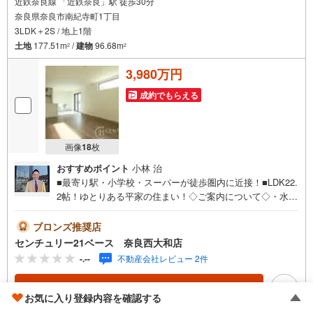
近鉄奈良線 「近鉄奈良」駅 徒歩30分
奈良県奈良市南紀寺町1丁目
3LDK＋2S / 地上1階
土地
177.51m
/
建物
96.68m
2
2
3,980万円
成約でもらえる
画像
18
枚
おすすめポイント
小林 治
■最寄り駅・小学校・スーパーが徒歩圏内に近接！■LDK22.
2帖！ゆとりある平家の住まい！◇ご案内について◇・水曜
日も休まず営業中！・お仕事終わりのお時間でもご見学
可！・今から見たい！というお声にもご対応できます！◇
ブロンズ推奨店
住宅ローンもお任せください！◇・提携銀行多数あり（地
センチュリー21ベース 奈良西大和店
方銀行・都市銀行・信用金庫etc）・優遇後適用金利 0.87
-.--
不動産会社レビュー 2件
5％～（審査内容により異なります）--- ◇◇ Yahoo！不動
産キャンペーン対象店舗 ◇◇ ----当店で物件を成約いただ
資料をもらう
（無料）
くとPayPayボーナスライトがもらえる【Yahoo！不動産/物
お気に入り登録内容を確認する
件ご成約キャンペーン】の対象になります。「資料をもら