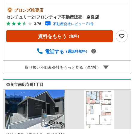
定期点検・長期保証で安心 立地・近鉄難波・奈良線「新大
宮駅」歩18分（1440m）・近鉄難波・奈良線「近鉄奈良
ブロンズ推奨店
駅」バス9分「法蓮町」停歩6分（480m）・奈良市立佐保小
センチュリー21フロンティア不動産販売 奈良店
学校歩7分（550m）・奈良市立若草中学校歩23分（1840
3.76
不動産会社レビュー 21件
m） 特徴・住宅性能評価5分野7項目で最も高い等級取得を
標準化！最長35年の定期点検・長期保証で安心スマートロ
資料をもらう
（無料）
ック/TV付きモニターインターホン/浴室乾燥機/床下収納/浄
水器付きキッチン/ 弊社が選ばれる理由 1.お金の扱い方の
プロ、ファイナンシャルプランナーが資金計画をサポー
電話する
（通話料無料）
ト！2.買い替えなどにも対応できる売却専門チームあり！
3.たくさんの銀行と繋がりがあるため、最も低金利になる
取り扱い不動産会社をもっと見る（
全
1
社
）
ように審査が可能！弊社は専門家同士が連携をとっている
ため、より多くの知見がございます。お気軽にお問合せく
ださい！
奈良市南紀寺町1丁目