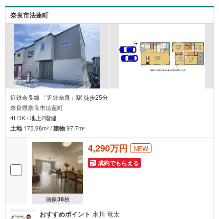
がりがあるため、最も低金利になるように審査が可能！4.
物件のお引渡し後に必要になったお家のリフォームも弊社
奈良市法蓮町
のリフォームプランナーがご提案！5.定期的にご連絡を繋
ぎ、有事の際に迅速にサポートいたしますお気軽にお問合
せください！
近鉄奈良線 「近鉄奈良」駅 徒歩25分
奈良県奈良市法蓮町
4LDK / 地上2階建
土地
175.96m
/
建物
97.7m
2
2
4,290万円
NEW
成約でもらえる
画像
36
枚
おすすめポイント
水川 竜太