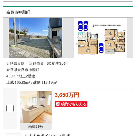
引渡し後に必要になったお家のリフォームも弊社のリフォ
ームプランナーがご提案！5.定期的にご連絡を繋ぎ、有事
奈良市神殿町
の際に迅速にサポートいたします弊社は専門家同士が連携
をとっているため、より多くの知見がございます。
近鉄奈良線 「近鉄奈良」駅 徒歩35分
奈良県奈良市神殿町
4LDK / 地上2階建
土地
165.85m
/
建物
112.19m
2
2
3,650万円
成約でもらえる
画像
29
枚
おすすめポイント
白石 光