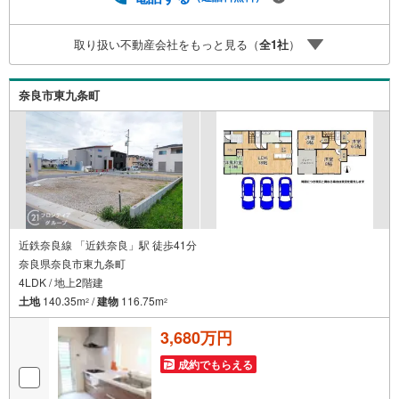
くさんの銀行と繋がりがあるため、最も低金利になるよう
に審査が可能！4.物件のお引渡し後に必要になったお家の
取り扱い不動産会社をもっと見る（
全
1
社
）
リフォームも弊社のリフォームプランナーがご提案！弊社
は専門家同士が連携をとっているため、より多くの知見が
ございます。お気軽にお問合せください！
奈良市東九条町
近鉄奈良線 「近鉄奈良」駅 徒歩41分
奈良県奈良市東九条町
4LDK / 地上2階建
土地
140.35m
/
建物
116.75m
2
2
3,680万円
成約でもらえる