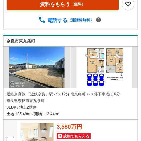
た。・諦めない「広さ」:33坪標準。一般的な建売より「6
資料をもらう
（無料）
畳1間分」広い設計を実現。・諦めない「性能」:ZEH基準
の断熱性と耐震等級3（※二層物件のみ）を両立。■「お金
の理想」も諦めない。専属FPによる無料相談教育費や老後
電話する
（通話料無料）
資金など将来の出費を数値化。一生涯の家計シミュレーシ
ョンを作成します。「最適な銀行は？」「今の年収で大丈
夫？」といった疑問から住宅ローンの最大活用まで、家計
奈良市東九条町
を守る具体的なプランをご提案。「自分らしい家」と「安
心できる将来」。どちらもフロンティアで叶えませんか？
当日の現地見学・FP相談も受付中です！
近鉄奈良線 「近鉄奈良」駅 バス12分 南京終町 バス停下車 徒歩6分
奈良県奈良市東九条町
3LDK / 地上2階建
土地
125.49m
/
建物
113.44m
2
2
3,580万円
成約でもらえる