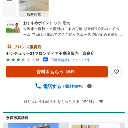
画像
28
枚
おすすめポイント
水川 竜太
今週末土曜日・日曜日のご案内可能 頭金0円で夢のマイホ
ーム 当日はお電話でのご予約がスムーズ 国が定める長期優
良住宅！ご家族を守るお家 立地・近鉄難波・奈良線「近鉄
奈良駅」歩11分（880m）・JR関西本線「奈良駅」歩32分
ブロンズ推奨店
（2510m）・佐保小学校歩12分（910m）・若草中学校歩8
センチュリー21フロンティア不動産販売 奈良店
分（570m） 特徴・国が定める長期優良住宅！税制面で優
3.76
不動産会社レビュー 21件
遇のメリットあり！・耐震等級3＋制震で地震から家族を守
ります・LDK20.5帖/WIC3か所/大型パントリー/制震ダンパ
資料をもらう
（無料）
ー 弊社が選ばれる理由 1.お金の扱い方のプロ、ファイナン
シャルプランナーが資金計画をサポート！2.買い替えなど
にも対応できる売却専門チームあり！3.たくさんの銀行と
電話する
（通話料無料）
繋がりがあるため、最も低金利になるように審査が可能！
4.物件のお引渡し後に必要になったお家のリフォームも弊
取り扱い不動産会社をもっと見る（
全
1
社
）
社のリフォームプランナーがご提案！5.定期的にご連絡を
繋ぎ、有事の際に迅速にサポートいたします弊社は専門家
同士が連携をとっているため、より多くの知見がございま
奈良市高畑町
す。