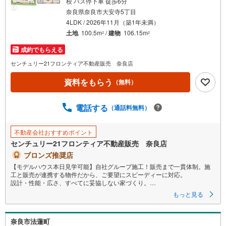
校 バス停下車 徒歩6分
件
奈良県奈良市大安寺5丁目
を
4LDK / 2026年11月（築1年未満）
マ
土地
100.5m
/
建物
106.15m
2
2
イ
成約でもらえる
ペ
センチュリー21フロンティア不動産販売 奈良店
ー
ジ
資料をもらう
（無料）
に
保
電話する
（通話料無料）
存
す
る
不動産会社おすすめポイント
センチュリー21フロンティア不動産販売 奈良店
ブロンズ推奨店
【モデルハウス本日見学可能】自社グループ施工！販売まで一貫体制。施
工と販売が連携する物件だから、ご要望にスピーディーに対応。
設計・性能・広さ、すべてに妥協しない家づくり。
もっと見る
～自社ブランド物件:建売価格で「理想」を諦めない住まい～
■なぜ建売価格で「理想」が叶うのか？
奈良市法蓮町
施工から販売までグループ内で完結させることで中間コストを徹底カッ