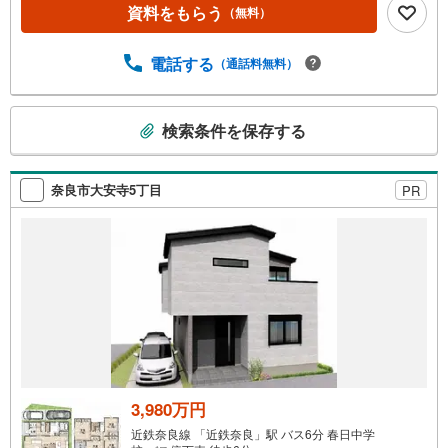
す）--- ◇◇ Yahoo！不動産キャンペーン対象店舗 ◇◇ ----
資料をもらう
（無料）
当店で物件を成約いただくとPayPayボーナスライトがもら
える【Yahoo！不動産/物件ご成約キャンペーン】の対象に
なります。「資料をもらう」「見学予約をする」からエン
電話する
（通話料無料）
トリーください。※必ずYahoo！ JAPAN IDでログインのう
えお問い合わせください。-----------------------------
こ
検索条件を保存する
の
検
索
奈良市大安寺5丁目
PR
条
件
で
通
知
を
受
け
取
る
3,980万円
・
近鉄奈良線 「近鉄奈良」駅 バス6分 春日中学
条