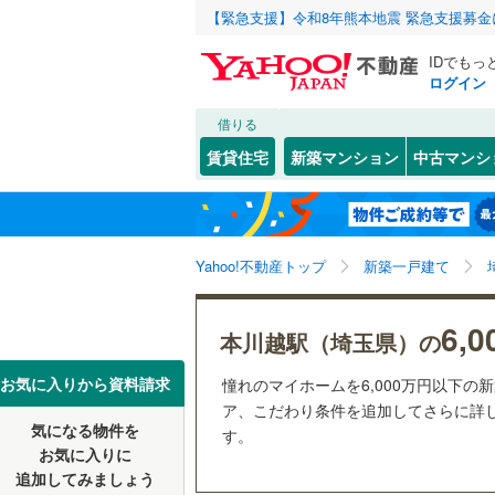
【緊急支援】令和8年熊本地震 緊急支援募
IDでもっ
ログイン
借りる
北海道
JR
北海道
函館本線
(
こだわり条件
設備
賃貸住宅
新築マンション
中古マンシ
石勝線
(
0
)
床暖房
（
東北
青森
根室本線
(
(
0
)
(
0
)
(
0
駐車場2
関東
東京
石北本線
(
Yahoo!不動産トップ
新築一戸建て
ＴＶモニ
（
74
）
常磐線
(
1,
信越・北陸
新潟
6,
本川越駅（埼玉県）の
(
7
)
(
12
)
(
2
高崎線
(
1,
配置、向き、
東海
愛知
お気に入りから資料請求
憧れのマイホームを6,000万円以下の
両毛線
(
35
前道6m
ア、こだわり条件を追加してさらに詳し
烏山線
(
14
気になる物件を
す。
(
145
)
(
208
)
(
16
近畿
大阪
平坦地
（
お気に入りに
石巻線
(
36
追加してみましょう