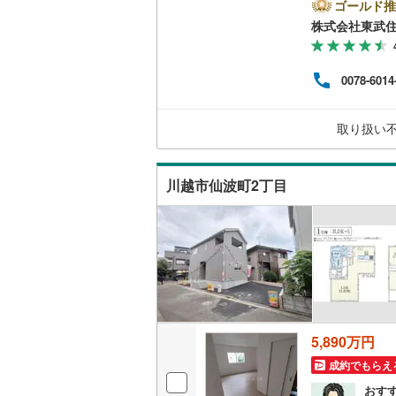
話で
ゴールド推
二世帯向
売却
株式会社東武
南武線
(
45
ス2
サービス
ーム
横浜線
(
1,
ます
（
10
）
0078-6014
ので
相模線
(
1,
不動
キッチン
◇イ
五日市線
(
取り扱い
る］
望日
独立型キ
篠ノ井線
(
川越市仙波町2丁目
常磐線（
浴室
伊東線
(
1
)
浴室乾燥
身延線
(
13
バルコニー、
武豊線
(
14
ウッドデ
関西本線（
5,890万円
収納
参宮線
(
0
)
成約でもらえ
大糸線（J
ウォーク
おす