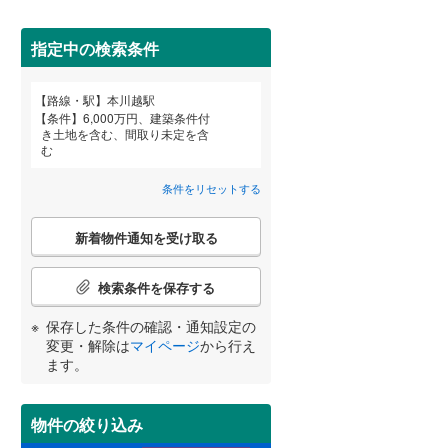
田沢湖線
(
0
)
指定中の検索条件
八戸線
(
4
)
磐越西線
(
94
)
路線・駅
本川越駅
宮崎
鹿児島
沖縄
条件
6,000万円、建築条件付
陸羽西線
(
0
)
き土地を含む、間取り未定を含
む
住宅性能評価付き
（
62
）
左沢線
(
54
)
条件をリセットする
津軽線
(
1
)
する
る
条件をリセットする
条件をリセットする
条件をリセットする
条件をリセットする
条件をリセットする
条件をリセットする
こ
信越本線
(
117
)
新着物件通知を受け取る
の
検
弥彦線
(
0
)
索
検索条件を保存する
条
総武本線
(
542
)
件
保存した条件の確認・通知設定の
小学校まで1km以内
（
50
）
で
変更・解除は
マイページ
から行え
通
ます。
京葉線
(
163
)
知
を
久留里線
(
144
)
受
物件の絞り込み
間取り変更可能
（
16
）
け
山手線
(
8
)