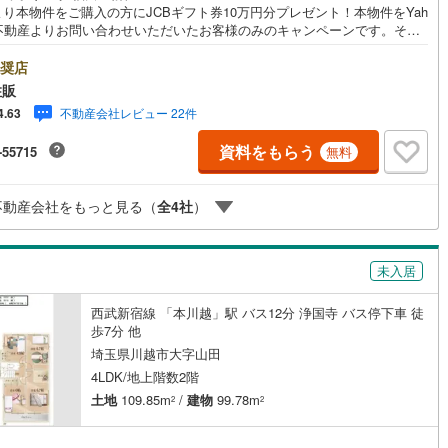
り本物件をご購入の方にJCBギフト券10万円分プレゼント！本物件をYah
2
)
七尾線
(
0
)
！不動産よりお問い合わせいただいたお客様のみのキャンペーンです。その
ャンペーンとの併用不可。【営業時間 10:00～18:00】この時間帯はお
高山本線（JR西日本）
(
0
)
でのお問い合わせがスムーズです。住み替えをご希望の方は自社買取保証
奨店
契約、入居関連など
却プランがございます。お気軽にお問い合わせください。●川越駅徒歩11分
住販
屋裏収納●南向き●都市ガス・本下水◇当社の強みは（1）リフォーム（当社
JR西日本）
(
5
)
湖西線
(
112
)
能
（
25
）
不動産会社レビュー 22件
4.63
再販事業を行っている為、お客様に最適なプランをご提供できます。）
）注文住宅のご紹介（提携ハウスメーカー7社を保有しておりますので、ご
福知山線
(
267
)
資料をもらう
-55715
無料
・ご希望に合ったプランをご紹介できます。）◇住まいに関する不動産情
応
豊富に取り揃えております。またリフォームの相談も承ります。◇インタ
86
)
播但線
(
75
)
ット予約で当日現地見学が可能です（1）［室内・現地を見学する］をクリ
ン内見(相談)可
（
44
）
IT重説可
（
24
）
不動産会社をもっと見る（
全
4
社
）
（2）本日～4日以内をご希望の方は「ご要望・ご質問欄」に希望日時をご
)
津山線
(
24
)
ください！
)
伯備線
(
90
)
ン対応とは？
未入居
)
呉線
(
162
)
西武新宿線 「本川越」駅 バス12分 浄国寺 バス停下車 徒
山口線
(
3
)
歩7分 他
埼玉県川越市大字山田
3
)
美祢線
(
0
)
4LDK/地上階数2階
因美線
(
1
)
土地
109.85m
/
建物
99.78m
2
2
草津線
(
60
)