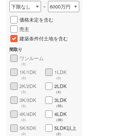
下限なし
6000万円
~
城端線
(
0
)
価格未定を含む
関西本線（JR西日本）
(
304
)
売主
大阪環状線
(
23
)
建築条件付土地を含む
山陽本線（JR西日本）
(
1,056
)
間取り
姫新線
(
95
)
ワンルーム
（
0
）
吉備線
(
50
)
1K/1DK
1LDK
芸備線
(
90
)
詳しく見る
（
0
）
（
0
）
2K/2DK
2LDK
可部線
(
60
)
（
0
）
（
4
）
宇部線
(
4
)
3K/3DK
3LDK
（
0
）
（
55
）
山陰本線
(
74
)
4K/4DK
4LDK
（
0
）
（
39
）
境線
(
2
)
5K/5DK
5LDK以上
奈良線
(
231
)
（
0
）
（
2
）