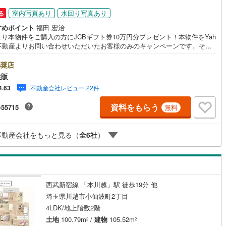
1
)
片町線
(
255
)
室内写真あり
水回り写真あり
る
すめポイント
福田 宏治
9
)
関西空港線
(
3
)
り本物件をご購入の方にJCBギフト券10万円分プレゼント！本物件をYah
！不動産よりお問い合わせいただいたお客様のみのキャンペーンです。その
東線
(
107
)
本四備讃線
(
11
)
ャンペーンとの併用不可。【営業時間 10:00～18:00】この時間帯はお
でのお問い合わせがスムーズです。住み替えをご希望の方は自社買取保証
奨店
予土線
(
0
)
却プランがございます。お気軽にお問い合わせください。●閑静な住宅地●
住販
2台駐車可●対面キッチン●本下水◇当社の強みは（1）リフォーム（当社で
徳島線
(
2
)
不動産会社レビュー 22件
4.63
販事業を行っている為、お客様に最適なプランをご提供できます。）（2）
住宅のご紹介（提携ハウスメーカー7社を保有しておりますので、ご予算・
)
土讃線
(
3
)
資料をもらう
-55715
無料
望に合ったプランをご紹介できます。）◇住まいに関する不動産情報を豊
取り揃えております。またリフォームの相談も承ります。◇インターネッ
線
(
1,623
)
香椎線
(
370
)
約で当日現地見学が可能です（1）［室内・現地を見学する］をクリック
不動産会社をもっと見る（
全
6
社
）
）本日～4日以内をご希望の方は「ご要望・ご質問欄」に希望日時をご記入
9
)
肥薩線
(
13
)
さい！
199
)
唐津線
(
43
)
19
)
大村線
(
21
)
西武新宿線 「本川越」駅 徒歩19分 他
埼玉県川越市小仙波町2丁目
504
)
日豊本線
(
455
)
4LDK/地上階数2階
)
吉都線
(
8
)
土地
100.79m
/
建物
105.52m
2
2