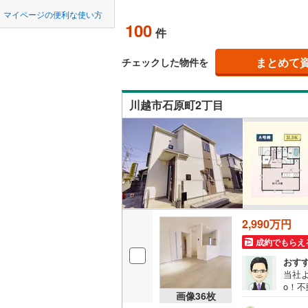
中国
LD
鳥取
北上線
(
0
)
マイページの便利な使い方
100
リビング
件
山田線
(
0
)
四国
徳島
（
78
）
大湊線
(
0
)
まとめて
チェックした物件を
九州・沖縄
福岡
構造・規模・
只見線
(
8
)
川越市石原町2丁目
耐震、免
奥羽本線
(
（
74
）
男鹿線
(
0
)
0
0
0
0
0
0
該当物件
該当物件
該当物件
該当物件
該当物件
該当物件
件
件
件
件
件
件
長期優良
羽越本線
(
飯山線
(
0
)
立地
湘南新宿
2,990万円
(
1,912
)
最寄りの
成約でもらえ
外房線
(
22
おす
間取り、居室
当社よ
成田線
(
23
o！
吹き抜け
画像
36
枚
のキャ
東金線
(
39