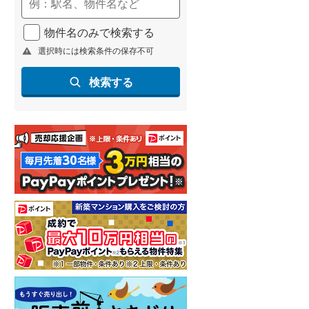
(
209
)
物件名のみで検索する
名古屋市営地下鉄鶴舞線
(
247
)
選択時には検索条件の保存不可
名古屋市営地下鉄名港線
(
60
)
検索する
OsakaMetro長堀鶴見緑地線
(
29
)
OsakaMetro谷町線
(
110
)
OsakaMetro千日前線
(
14
)
神戸市営地下鉄海岸線
(
25
)
福岡市地下鉄七隈線
(
368
)
函館市電宝来・谷地頭線
(
0
)
真岡鐵道
(
15
)
山形鉄道フラワー長井線
(
0
)
えちごトキめき鉄道妙高はねうまラ