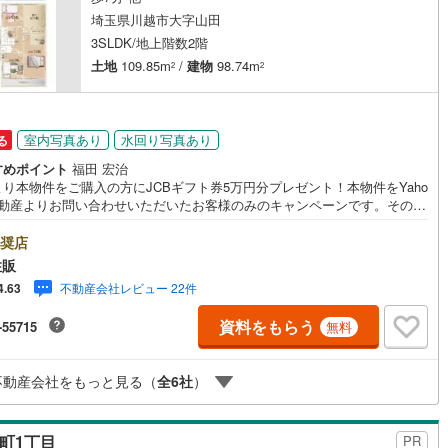
埼玉県川越市大字山田
3SLDK/地上階数2階
営地下鉄東山線
(
380
)
名古屋市営地下鉄名城線
(
303
)
土地
109.85m
/
建物
98.74m
2
2
営地下鉄桜通線
(
354
)
名古屋市営地下鉄上飯田線
(
62
)
地下鉄烏丸線
(
53
)
京都市営地下鉄東西線
(
102
)
室内写真あり
水回り写真あり
る
tro今里筋線
(
44
)
OsakaMetro御堂筋線
(
93
)
すめポイント
福田 宏治
り本物件をご購入の方にJCBギフト券5万円分プレゼント！本物件をYaho
tro四つ橋線
(
7
)
OsakaMetro中央線
(
29
)
不動産よりお問い合わせいただいたお客様のみのキャンペーンです。その他
ンペーンとの併用不可。【営業時間 10:00～18:00】この時間帯はお電
tro堺筋線
(
0
)
神戸市営地下鉄西神・山手線
(
149
)
のお問い合わせがスムーズです。住み替えをご希望の方は自社買取保証付
奨店
プランがございます。お気軽にお問い合わせください。●閑静な住宅地●並
住販
下鉄空港線
(
121
)
福岡市地下鉄箱崎線
(
13
)
台駐車可●対面キッチン●本下水◇当社の強みは（1）リフォーム（当社でも
不動産会社レビュー 22件
4.63
事業を行っている為、お客様に最適なプランをご提供できます。）（2）注
宅のご紹介（提携ハウスメーカー7社を保有しておりますので、ご予算・ご
資料をもらう
-55715
無料
1
)
函館市電
(
0
)
に合ったプランをご紹介できます。）◇住まいに関する不動産情報を豊富
り揃えております。またリフォームの相談も承ります。◇インターネット
りび鉄道
(
0
)
わたらせ渓谷鐵道
(
1
)
で当日現地見学が可能です（1）［室内・現地を見学する］をクリック
不動産会社をもっと見る（
全
6
社
）
）本日～4日以内をご希望の方は「ご要望・ご質問欄」に希望日時をご記入
さい！
行
(
100
)
会津鉄道
(
8
)
波町1丁目
縦貫鉄道
(
0
)
しなの鉄道北しなの線
(
3
)
PR