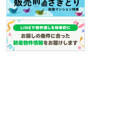
イン
(
3
)
しなの鉄道
(
20
)
津軽鉄道
(
0
)
三陸鉄道リアス線
(
9
)
仙台空港アクセス線
(
84
)
松本電鉄上高地線
(
1
)
関東鉄道常総線
(
165
)
銚子電気鉄道
(
11
)
上信電鉄上信線
(
94
)
埼玉新都市交通伊奈線
(
570
)
京成成田高速鉄道アクセス線
(
29
)
京成千葉線
(
162
)