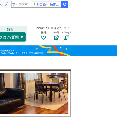
ヘルプ
川口侑斗 無期懲役
検索
お気に入り
最近見た
マイ
知る
物件
物件
ページ
千歳線
(
1
)
タログ/質問
日高本線
(
0
)
トイレ２か所
（
84
）
福島
宗谷本線
(
0
)
(
1
)
(
0
)
(
8
)
太陽光発電システム
（
2
）
栃木
群馬
山梨
東北本線
(
2,148
)
川越線
(
751
)
(
23
)
(
195
)
(
89
)
吾妻線
(
50
)
日光線
(
196
)
南道路
（
15
）
仙石線
(
260
)
和歌山
大船渡線
(
17
)