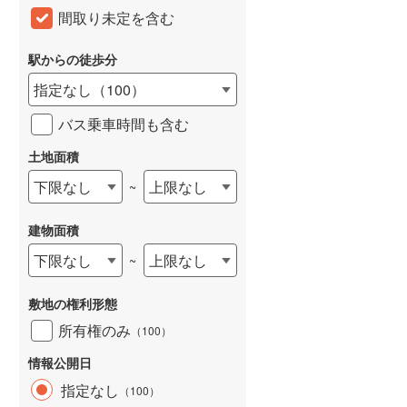
間取り未定を含む
和歌山線
(
116
)
東西線
(
51
)
駅からの徒歩分
指定なし
（
100
）
予讃線
(
2
)
バス乗車時間も含む
高徳線
(
2
)
土地面積
牟岐線
(
5
)
下限なし
上限なし
~
山陽本線（JR九州）
(
32
)
篠栗線
(
192
)
建物面積
指宿枕崎線
(
177
)
下限なし
上限なし
~
筑肥線
(
189
)
敷地の権利形態
久大本線
(
110
)
所有権のみ
（
100
）
日田彦山線
(
104
)
情報公開日
指定なし
（
100
）
筑豊本線
(
179
)