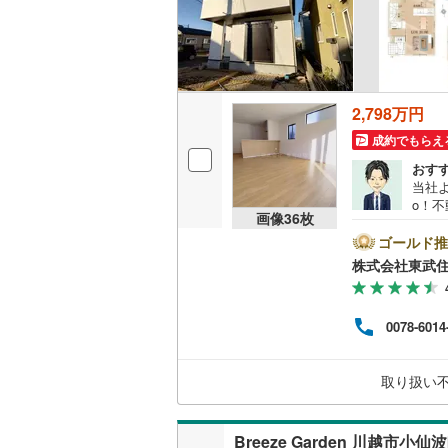
名古屋市
名古屋市
2,798万円
京都市営
成約でもらえ
OsakaMe
おす
当社よ
OsakaMe
o！
画像
36
枚
のキャ
OsakaMe
話で
ゴールド推
売却
株式会社東武
福岡市地
列2
再販
文住
0078-6014
私鉄・その他
札幌市電
(
希望
に取
道南いさ
予約
取り扱い
（2
くだ
阿武隈急
Breeze Garden 川越市小仙
秋田内陸