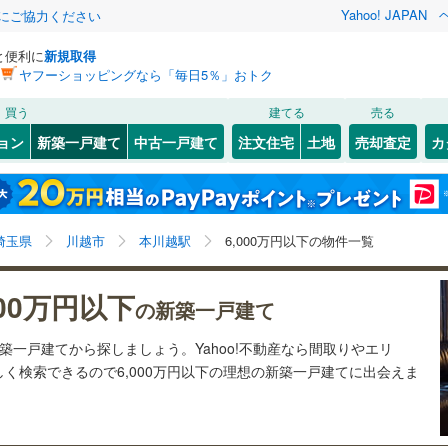
Yahoo! JAPAN
金にご協力ください
と便利に
新規取得
ヤフーショッピングなら「毎日5％」おトク
検索条件を保存しました
買う
建てる
売る
3
)
札沼線
(
1
)
ョン
新築一戸建て
中古一戸建て
注文住宅
土地
売却査定
カ
この検索条件の新着物件通知は、
マイページ
から設定できます。
室蘭本線
(
0
)
0
）
オール電化
（
0
）
岩手
宮城
秋田
山形
0
)
富良野線
(
0
)
鷺ノ宮
)
(
0
)
(
5
)
(
11
)
(
12
)
(
2
)
台以上
（
78
）
ビルトインガレージ
（
5
）
(
2
)
本川越駅、6,000万円、建築条件付き土地を含む、間取
神奈川
埼玉
千葉
茨城
0
)
釧網本線
(
0
)
埼玉県
川越市
本川越駅
6,000万円以下の物件一覧
タ付インターホン
防犯カメラ
（
6
）
り未定を含む
176
)
水郡線
(
242
)
長野
富山
石川
福井
000万円以下
の新築一戸建て
0
)
(
52
)
(
69
)
(
130
)
(
95
)
(
33
)
(
66
)
388
)
上越線
(
265
)
建ち方、日当たり
閉じる
閉じる
お気に入りリストを見る
お気に入りリストを見る
閉じる
閉じる
岐阜
静岡
三重
新築一戸建てから探しましょう。Yahoo!不動産なら間取りやエリ
検索条件を保存する
1
)
水戸線
(
96
)
以上
（
48
）
角地
（
29
）
く検索できるので6,000万円以下の理想の新築一戸建てに出会えま
5
)
仙山線
(
253
)
マイページ
3
)
(
66
)
(
108
)
(
100
)
兵庫
京都
滋賀
奈良
9
）
)
気仙沼線
(
0
)