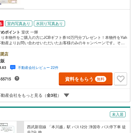
49
)
宮崎空港線
(
23
)
線
(
625
)
上越新幹線
(
360
)
室内写真あり
水回り写真あり
る
線
(
297
)
北陸新幹線
(
366
)
すめポイント
室伏 一輝
り本物件をご購入の方にJCBギフト券10万円分プレゼント！本物件をYah
線
(
283
)
北陸新幹線（JR西日本）
(
4
)
！不動産よりお問い合わせいただいたお客様のみのキャンペーンです。その
ャンペーンとの併用不可。【営業時間 10:00～18:00】この時間帯はお
幹線
(
18
)
でのお問い合わせがスムーズです。住み替えをご希望の方は自社買取保証
奨店
却プランがございます。お気軽にお問い合わせください。●本川越駅徒歩19
住販
角地●カースペース2台可●都市ガス・本下水◇当社の強みは（1）リフォー
地下鉄南北線
(
2
)
札幌市営地下鉄東西線
(
6
)
不動産会社レビュー 22件
4.63
当社でも再販事業を行っている為、お客様に最適なプランをご提供できま
）（2）注文住宅のご紹介（提携ハウスメーカー7社を保有しておりますの
下鉄南北線
(
426
)
仙台市地下鉄東西線
(
112
)
資料をもらう
-55715
無料
ご予算・ご希望に合ったプランをご紹介できます。）◇住まいに関する不
情報を豊富に取り揃えております。またリフォームの相談も承ります。◇
ロ丸ノ内線
(
11
)
東京メトロ丸ノ内方南支線
(
7
)
ターネット予約で当日現地見学が可能です（1）［室内・現地を見学する］
不動産会社をもっと見る（
全
3
社
）
リック（2）本日～4日以内をご希望の方は「ご要望・ご質問欄」に希望日
ロ東西線
(
120
)
東京メトロ千代田線
(
74
)
ご記入ください！
ロ半蔵門線
(
8
)
東京メトロ南北線
(
35
)
未入居
線
(
19
)
都営三田線
(
20
)
西武新宿線 「本川越」駅 バス12分 浄国寺 バス停下車 徒
戸線
(
10
)
横浜市営地下鉄ブルーライン
(
724
)
歩7分 他