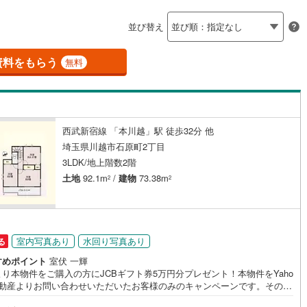
島根
岡山
広島
山口
釜石線
(
6
)
並び替え
ダイニング15畳以上
花輪線
(
0
)
香川
愛媛
高知
保存した条件を見る
磐越東線
(
130
)
資料をもらう
無料
佐賀
長崎
熊本
大分
施工・品質・工法関連
陸羽東線
(
31
)
震、制震構造
設計住宅性能評価付き
127
)
米坂線
(
2
)
（
72
）
西武新宿線 「本川越」駅 徒歩32分 他
五能線
(
0
)
この条件で検索する
この条件で検索する
この条件で検索する
この条件で検索する
この条件で検索する
この条件で検索する
市区町村以下を選択
市区町村を選択す
駅を選択する
埼玉県川越市石原町2丁目
住宅
（
60
）
大規模（総区画数50戸以上）
5
)
白新線
(
9
)
3LDK/地上階数2階
（
0
）
土地
92.1m
/
建物
73.38m
2
2
越後線
(
21
)
ライン（宇都宮～逗子）
湘南新宿ライン（前橋～小田原）
(
2,556
)
駅が始発駅
（
43
）
海まで2km以内
（
0
）
室内写真あり
水回り写真あり
る
9
)
内房線
(
438
)
すめポイント
室伏 一輝
全体
り本物件をご購入の方にJCBギフト券5万円分プレゼント！本物件をYaho
2
)
鹿島線
(
6
)
不動産よりお問い合わせいただいたお客様のみのキャンペーンです。その他
（
10
）
バリアフリー住宅
（
37
）
ンペーンとの併用不可。【営業時間 10:00～18:00】この時間帯はお電
)
東海道本線
(
1,228
)