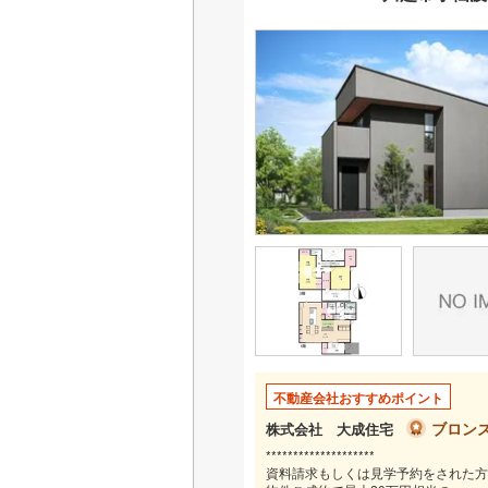
いすみ鉄
IGRいわ
弘南鉄道
由利高原
長野電鉄
宇都宮ラ
鹿島臨海
小湊鐵道
(
上毛電気
不動産会社おすすめポイント
流鉄流山
ブロン
株式会社 大成住宅
********************
京成本線
(
資料請求もしくは見学予約をされた方