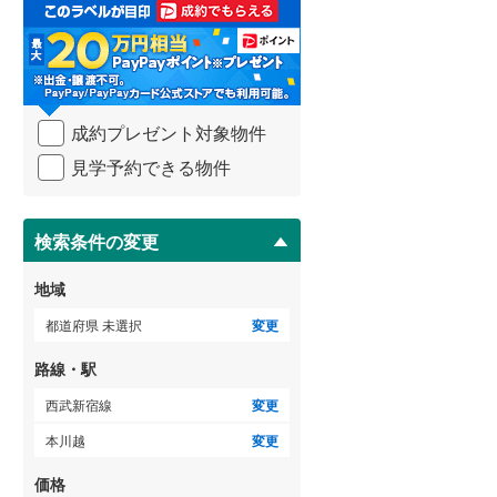
取
3階建て以上
（
1
）
る
武蔵野線
(
1,985
)
・
条
横須賀線
(
629
)
件
を
青梅線
(
520
)
成約プレゼント対象物件
マ
イ
小海線
(
10
)
見学予約できる物件
ペ
ー
京浜東北線
(
2,064
)
ジ
に
検索条件の変更
総武線
(
557
)
保
存
御殿場線
(
194
)
地域
す
る
中央本線（JR東海）
(
677
)
都道府県 未選択
変更
太多線
(
73
)
路線・駅
名松線
(
4
)
西武新宿線
変更
本川越
変更
東海道本線（JR西日本）
(
658
)
価格
小浜線
(
0
)