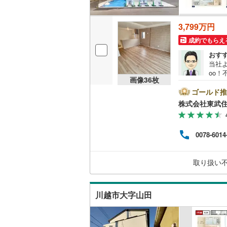
後藤寺線
(
3,799万円
東北新幹
成約でもらえ
秋田新幹
おす
当社よ
山陽新幹
oo
画像
36
枚
他のキ
西九州新
電話
ゴールド推
付売
株式会社東武
分●
地下鉄
札幌市営
ム（
す。
仙台市地
0078-6014
で、
動産
東京メト
イン
取り扱い
をク
東京メト
時を
東京メト
川越市大字山田
都営浅草
都営大江