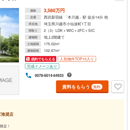
3,580万円
価格
道
(
3
)
北越急行ほくほく線
(
0
)
西武新宿線 「本川越」駅 徒歩14分 他
交通
埼玉県川越市小仙波町1丁目
所在地
て銀河鉄道
(
0
)
青い森鉄道
(
2
)
2（3）LDK＋WIC＋2FC＋SIC
間取り
弘南線
(
0
)
弘南鉄道大鰐線
(
0
)
地上2階建て
建物階
175.02m
土地面積
2
鉄道鳥海山ろく線
(
0
)
福島交通飯坂線
(
79
)
102.67m
建物面積
2
長野線
(
6
)
上田電鉄別所線
(
6
)
人気物件TOP10入り
成約でもらえる
完成イメージあり
イトレール
(
171
)
関東鉄道竜ケ崎線
(
37
)
0078-6014-64933
鉄道大洗鹿島線
(
100
)
ひたちなか海浜鉄道湊線
(
72
)
資料をもらう
無料
70
)
千葉都市モノレール
(
303
)
鉄道上毛線
(
180
)
秩父鉄道
(
176
)
線
(
218
)
つくばエクスプレス
(
660
)
ズ推奨店
600
)
京成押上線
(
45
)
限定！