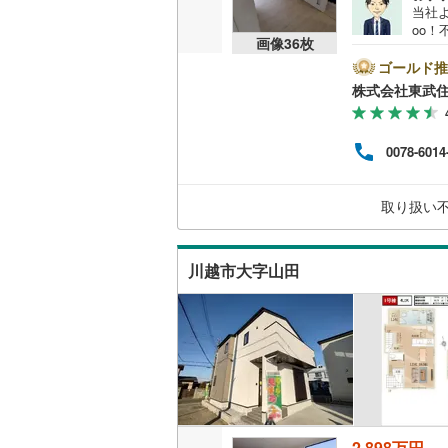
当社よ
（
71
）
越美北線
(
oo
画像
36
枚
他のキ
氷見線
(
0
)
電話
ゴールド推
販売、価格、
付売
株式会社東武
●小
紀勢本線（
即入居可
でも
（2
桜島線
(
6
)
0078-6014
予算
オンライン対
報を
加古川線
(
ーネ
オンライ
取り扱い
ック
赤穂線
(
64
記入
宇野線
(
63
オンライ
川越市大字山田
福塩線
(
47
岩徳線
(
5
)
小野田線
(
舞鶴線
(
4
)
木次線
(
0
)
2,898万円