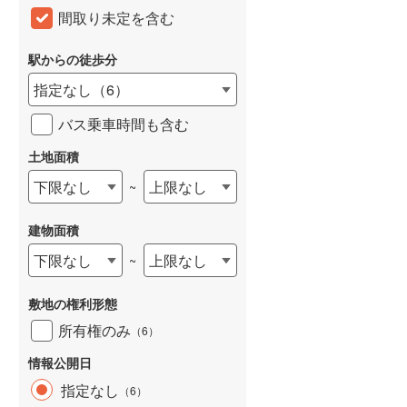
間取り未定を含む
和歌山線
(
116
)
東西線
(
51
)
駅からの徒歩分
指定なし
（
6
）
予讃線
(
2
)
バス乗車時間も含む
高徳線
(
2
)
土地面積
牟岐線
(
5
)
下限なし
上限なし
~
山陽本線（JR九州）
(
29
)
篠栗線
(
191
)
建物面積
指宿枕崎線
(
173
)
下限なし
上限なし
~
筑肥線
(
190
)
敷地の権利形態
久大本線
(
111
)
所有権のみ
（
6
）
日田彦山線
(
102
)
情報公開日
指定なし
（
6
）
筑豊本線
(
179
)