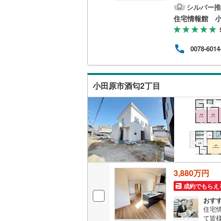
の試
シルバー推
二世帯向
資金
南武線
(
45
住宅情報館 
サービス
横浜線
(
1,
0078-6014
キッチン
相模線
(
1,
五日市線
(
独立型キ
小田原市酒匂2丁目
篠ノ井線
(
浴室
常磐線（
浴室乾燥
伊東線
(
0
)
バルコニー、
身延線
(
13
ウッドデ
武豊線
(
14
3,880万円
関西本線（
収納
成約でもらえ
参宮線
(
0
)
おす
ウォーク
住宅
大糸線（J
（
4
）
て皆