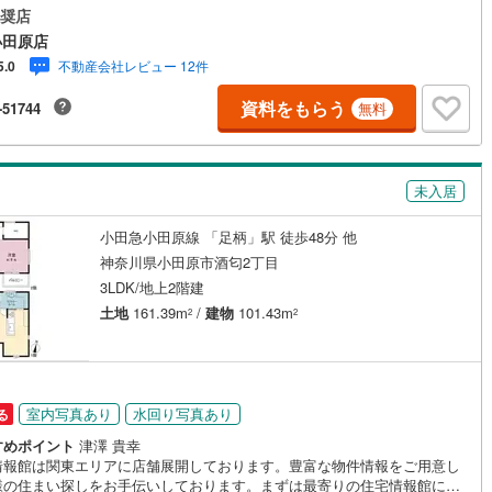
算やご購入の際にかかる諸費用の概算も行っております。しっかりとした
奨店
け
（
0
）
平屋・1階建て
（
0
）
計画のアドバイスをさせて頂きますので、お気軽にご相談ください。
7
)
鶴見線
(
99
)
小田原店
ルーム（納戸）
（
0
）
不動産会社レビュー 12件
5.0
893
)
根岸線
(
330
)
資料をもらう
-51744
無料
520
)
中央本線（JR東日本）
(
1,192
)
243
)
八高線
(
1,042
)
ッチン
（
0
）
対面キッチン
（
5
）
未入居
14
)
大糸線（JR東日本）
(
5
)
小田急小田原線 「足柄」駅 徒歩48分 他
各駅停車）
(
787
)
埼京線
(
733
)
機あり
（
5
）
神奈川県小田原市酒匂2丁目
東海道本線（JR東海）
(
1,611
)
3LDK/地上2階建
土地
161.39m
/
建物
101.43m
庭
2
2
6
)
飯田線
(
221
)
ッキあり
（
0
）
9
)
高山本線（JR東海）
(
103
)
JR東海）
(
238
)
紀勢本線（JR東海）
(
7
)
室内写真あり
水回り写真あり
る
博多南線
(
237
)
すめポイント
津澤 貴幸
インクローゼット
床下収納
（
5
）
情報館は関東エリアに店舗展開しております。豊富な物件情報をご用意し
R西日本）
(
0
)
北陸本線
(
16
)
様の住まい探しをお手伝いしております。まずは最寄りの住宅情報館にお