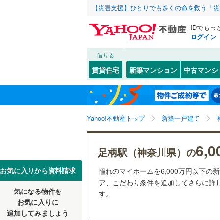
【災害支援】ひとりでも多くの命を救う「災
IDでもっ
ログイン
借りる
北海道
JR
北海道
函館本線
(
こだわり条件
設備
賃貸住宅
新築マンション
中古マンシ
石勝線
(
0
)
床暖房
（
東北
青森
根室本線
(
(
0
)
(
0
)
(
0
駐車場2
関東
東京
石北本線
(
Yahoo!不動産トップ
新築一戸建て
ＴＶモニ
（
5
）
常磐線
(
1,
信越・北陸
新潟
6,
足柄駅（神奈川県）の
祖師ケ谷大蔵
(
0
)
(
5
高崎線
(
1,
配置、向き、
(
0
)
東海
愛知
お気に入りから資料請求
憧れのマイホームを6,000万円以下の
両毛線
(
35
前道6m
ア、こだわり条件を追加してさらに詳し
烏山線
(
14
気になる物件を
す。
近畿
大阪
平坦地
（
お気に入りに
石巻線
(
36
追加してみましょう
(
101
)
(
125
)
(
33