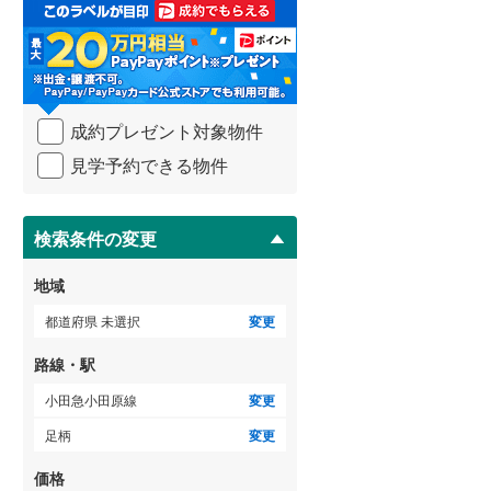
取
3階建て以上
（
0
）
る
武蔵野線
(
1,975
)
・
条
横須賀線
(
627
)
件
を
青梅線
(
520
)
成約プレゼント対象物件
マ
イ
小海線
(
10
)
見学予約できる物件
ペ
ー
京浜東北線
(
2,064
)
ジ
に
検索条件の変更
総武線
(
557
)
保
存
御殿場線
(
195
)
地域
す
る
中央本線（JR東海）
(
674
)
都道府県 未選択
変更
太多線
(
73
)
路線・駅
名松線
(
4
)
小田急小田原線
変更
足柄
変更
東海道本線（JR西日本）
(
668
)
価格
小浜線
(
0
)