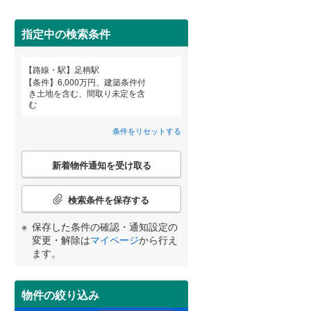
田沢湖線
(
0
)
指定中の検索条件
八戸線
(
4
)
(
6
)
(
8
)
磐越西線
(
92
)
路線・駅
足柄駅
宮崎
鹿児島
沖縄
条件
6,000万円、建築条件付
陸羽西線
(
0
)
き土地を含む、間取り未定を含
む
住宅性能評価付き
（
2
）
左沢線
(
54
)
条件をリセットする
津軽線
(
1
)
する
る
条件をリセットする
条件をリセットする
条件をリセットする
条件をリセットする
条件をリセットする
条件をリセットする
こ
信越本線
(
117
)
新着物件通知を受け取る
の
検
弥彦線
(
0
)
索
検索条件を保存する
条
総武本線
(
543
)
件
保存した条件の確認・通知設定の
小学校まで1km以内
（
3
）
で
変更・解除は
マイページ
から行え
通
ます。
京葉線
(
166
)
知
を
久留里線
(
140
)
受
物件の絞り込み
間取り変更可能
（
0
）
け
山手線
(
7
)