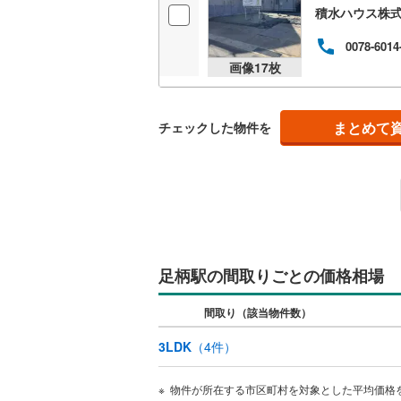
積水ハウス株
いすみ鉄
0078-6014
画像
17
枚
IGRいわ
弘南鉄道
まとめて
チェックした物件を
由利高原
長野電鉄
宇都宮ラ
鹿島臨海
足柄駅の間取りごとの価格相場
小湊鐵道
(
上毛電気
間取り（該当物件数）
流鉄流山
3LDK
（
4
件）
京成本線
(
物件が所在する市区町村を対象とした平均価格