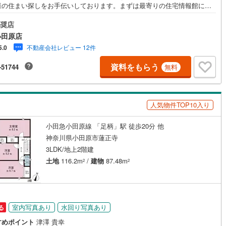
様の住まい探しをお手伝いしております。まずは最寄りの住宅情報館にお
1
)
片町線
(
248
)
にご相談ください。住宅ローン相談会も同時開催中無理のない住宅ローン
算やご購入の際にかかる諸費用の概算も行っております。しっかりとした
奨店
9
)
関西空港線
(
3
)
計画のアドバイスをさせて頂きますので、お気軽にご相談ください。
小田原店
不動産会社レビュー 12件
5.0
東線
(
106
)
本四備讃線
(
11
)
資料をもらう
-51744
無料
予土線
(
0
)
徳島線
(
2
)
人気物件TOP10入り
)
土讃線
(
3
)
線
(
1,604
)
香椎線
(
361
)
小田急小田原線 「足柄」駅 徒歩20分 他
神奈川県小田原市蓮正寺
1
)
肥薩線
(
13
)
3LDK/地上2階建
土地
116.2m
/
建物
87.48m
198
)
唐津線
(
42
)
2
2
19
)
大村線
(
21
)
504
)
日豊本線
(
460
)
室内写真あり
水回り写真あり
る
)
吉都線
(
8
)
すめポイント
津澤 貴幸