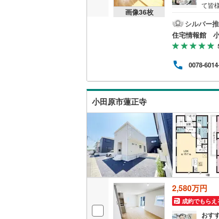
て皆
画像
36
枚
桜井線
(
16
気軽
の試
シルバー推
阪和線
(
11
資金
住宅情報館 
おおさか
0078-6014
内子線
(
0
)
鳴門線
(
0
)
小田原市蓮正寺
土讃線
(
92
鹿児島本
三角線
(
24
長崎本線
(
佐世保線
(
2,580万円
豊肥本線
(
成約でもらえ
日南線
(
54
おす