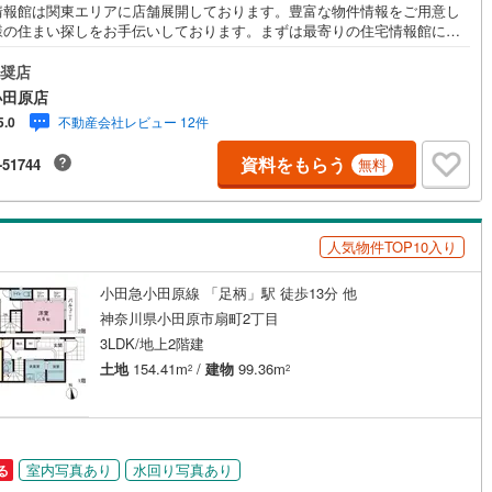
情報館は関東エリアに店舗展開しております。豊富な物件情報をご用意し
49
)
宮崎空港線
(
23
)
様の住まい探しをお手伝いしております。まずは最寄りの住宅情報館にお
にご相談ください。住宅ローン相談会も同時開催中無理のない住宅ローン
線
(
622
)
上越新幹線
(
358
)
算やご購入の際にかかる諸費用の概算も行っております。しっかりとした
奨店
計画のアドバイスをさせて頂きますので、お気軽にご相談ください。
小田原店
線
(
296
)
北陸新幹線
(
364
)
不動産会社レビュー 12件
5.0
線
(
279
)
北陸新幹線（JR西日本）
(
4
)
資料をもらう
-51744
無料
幹線
(
18
)
地下鉄南北線
(
2
)
札幌市営地下鉄東西線
(
6
)
人気物件TOP10入り
下鉄南北線
(
426
)
仙台市地下鉄東西線
(
114
)
小田急小田原線 「足柄」駅 徒歩13分 他
神奈川県小田原市扇町2丁目
ロ丸ノ内線
(
11
)
東京メトロ丸ノ内方南支線
(
7
)
3LDK/地上2階建
ロ東西線
(
122
)
東京メトロ千代田線
(
73
)
土地
154.41m
/
建物
99.36m
2
2
ロ半蔵門線
(
8
)
東京メトロ南北線
(
35
)
線
(
19
)
都営三田線
(
20
)
室内写真あり
水回り写真あり
る
戸線
(
11
)
横浜市営地下鉄ブルーライン
(
726
)