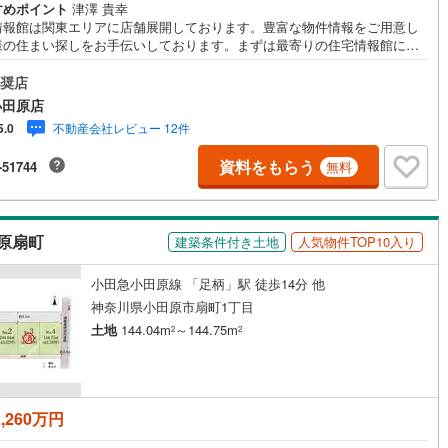
すめポイント
津澤 貴幸
情報館は関東エリアに店舗展開しております。豊富な物件情報をご用意し
様の住まい探しをお手伝いしております。まずは最寄りの住宅情報館にお
営地下鉄東山線
(
377
)
名古屋市営地下鉄名城線
(
302
)
にご相談ください。住宅ローン相談会も同時開催中無理のない住宅ローン
算やご購入の際にかかる諸費用の概算も行っております。しっかりとした
奨店
営地下鉄桜通線
(
354
)
名古屋市営地下鉄上飯田線
(
64
)
計画のアドバイスをさせて頂きますので、お気軽にご相談ください。
小田原店
地下鉄烏丸線
(
53
)
京都市営地下鉄東西線
(
102
)
不動産会社レビュー 12件
5.0
資料をもらう
tro今里筋線
(
42
)
OsakaMetro御堂筋線
(
93
)
-51744
無料
tro四つ橋線
(
7
)
OsakaMetro中央線
(
25
)
tro堺筋線
(
0
)
神戸市営地下鉄西神・山手線
(
149
)
原扇町
建築条件付き土地
人気物件TOP10入り
下鉄空港線
(
122
)
福岡市地下鉄箱崎線
(
14
)
小田急小田原線 「足柄」駅 徒歩14分 他
神奈川県小田原市扇町1丁目
1
)
函館市電
(
0
)
土地
144.04m
～144.75m
2
2
りび鉄道
(
0
)
わたらせ渓谷鐵道
(
1
)
行
(
100
)
会津鉄道
(
8
)
,260万円
縦貫鉄道
(
0
)
しなの鉄道北しなの線
(
3
)