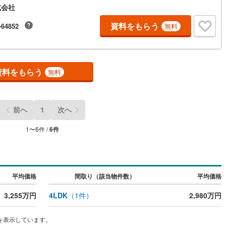
式会社
資料をもらう
道
(
3
)
北越急行ほくほく線
(
0
)
-64852
無料
て銀河鉄道
(
0
)
青い森鉄道
(
2
)
弘南線
(
0
)
弘南鉄道大鰐線
(
0
)
資料をもらう
無料
鉄道鳥海山ろく線
(
0
)
福島交通飯坂線
(
79
)
長野線
(
6
)
上田電鉄別所線
(
6
)
前へ
1
次へ
イトレール
(
170
)
関東鉄道竜ケ崎線
(
37
)
1
〜
6
件 /
6
件
鉄道大洗鹿島線
(
101
)
ひたちなか海浜鉄道湊線
(
72
)
73
)
千葉都市モノレール
(
297
)
鉄道上毛線
(
180
)
秩父鉄道
(
179
)
平均価格
間取り（該当物件数）
平均価格
線
(
219
)
つくばエクスプレス
(
662
)
3,255万円
4LDK
（
1
件）
2,980万円
592
)
京成押上線
(
43
)
を表示しています。