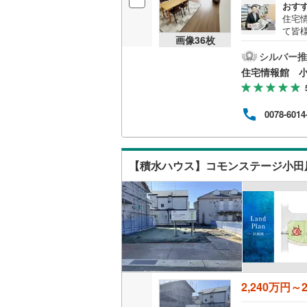
おす
住宅
て皆
名古屋市
画像
36
枚
気軽
の試
シルバー推
名古屋市
資金
住宅情報館 
京都市営
OsakaMe
0078-6014
OsakaMe
OsakaMe
【積水ハウス】コモンステージ小田
福岡市地
私鉄・その他
札幌市電
(
道南いさ
阿武隈急
2,240万円～2
秋田内陸