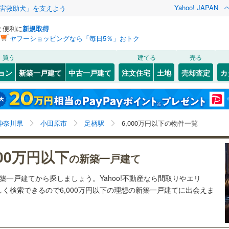
Yahoo! JAPAN
害救助犬」を支えよう
と便利に
新規取得
ヤフーショッピングなら「毎日5％」おトク
検索条件を保存しました
買う
建てる
売る
3
)
札沼線
(
1
)
ョン
新築一戸建て
中古一戸建て
注文住宅
土地
売却査定
カ
この検索条件の新着物件通知は、
マイページ
から設定できます。
室蘭本線
(
0
)
0
）
オール電化
（
0
）
岩手
宮城
秋田
山形
0
)
富良野線
(
0
)
梅ケ丘
)
(
0
)
(
0
)
(
0
)
(
0
)
(
0
)
台以上
（
4
）
ビルトインガレージ
（
0
）
(
0
)
足柄駅、6,000万円、建築条件付き土地を含む、間取り
神奈川
埼玉
千葉
茨城
0
)
釧網本線
(
0
)
神奈川県
小田原市
足柄駅
6,000万円以下の物件一覧
タ付インターホン
防犯カメラ
（
2
）
未定を含む
175
)
水郡線
(
240
)
長野
富山
石川
福井
000万円以下
の新築一戸建て
向ケ丘遊園
読売ランド前
)
(
14
)
(
5
)
(
15
)
(
51
)
375
)
上越線
(
265
)
建ち方、日当たり
(
26
)
閉じる
閉じる
お気に入りリストを見る
お気に入りリストを見る
閉じる
閉じる
岐阜
静岡
三重
新築一戸建てから探しましょう。Yahoo!不動産なら間取りやエリ
検索条件を保存する
0
)
水戸線
(
96
)
以上
（
1
）
角地
（
0
）
(
76
)
く検索できるので6,000万円以下の理想の新築一戸建てに出会えま
4
)
仙山線
(
252
)
マイページ
兵庫
京都
滋賀
奈良
5
）
)
気仙沼線
(
0
)
0
)
(
353
)
(
197
)
(
164
)
(
150
)
(
298
)
(
137
)