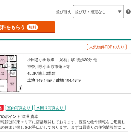
島根
岡山
広島
山口
釜石線
(
6
)
並び替え
ダイニング15畳以上
花輪線
(
0
)
香川
愛媛
高知
保存した条件を見る
1
)
(
90
)
(
13
)
(
6
)
(
0
)
(
3
)
(
4
)
磐越東線
(
128
)
資料をもらう
無料
佐賀
長崎
熊本
大分
施工・品質・工法関連
陸羽東線
(
31
)
人気物件TOP10入り
震、制震構造
設計住宅性能評価付き
127
)
米坂線
(
2
)
（
2
）
小田急小田原線 「足柄」駅 徒歩20分 他
五能線
(
0
)
この条件で検索する
この条件で検索する
この条件で検索する
この条件で検索する
この条件で検索する
この条件で検索する
市区町村以下を選択
市区町村を選択す
駅を選択する
神奈川県小田原市蓮正寺
住宅
（
0
）
大規模（総区画数50戸以上）
5
)
白新線
(
9
)
4LDK/地上2階建
（
0
）
土地
149.14m
/
建物
104.48m
2
2
越後線
(
21
)
ライン（宇都宮～逗子）
湘南新宿ライン（前橋～小田原）
(
2,536
)
駅が始発駅
（
1
）
海まで2km以内
（
0
）
室内写真あり
水回り写真あり
る
0
)
内房線
(
434
)
全体
すめポイント
津澤 貴幸
7
)
鹿島線
(
6
)
情報館は関東エリアに店舗展開しております。豊富な物件情報をご用意し
様の住まい探しをお手伝いしております。まずは最寄りの住宅情報館にお
（
0
）
バリアフリー住宅
（
0
）
にご相談ください。住宅ローン相談会も同時開催中無理のない住宅ローン
)
東海道本線
(
1,224
)