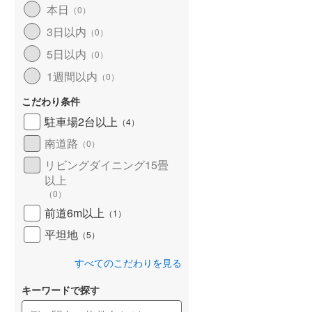
本日
（
0
）
北海道新幹線
(
0
)
3日以内
（
0
）
山形新幹線
(
513
)
5日以内
（
0
）
東海道新幹線
(
564
)
1週間以内
（
0
）
九州新幹線
(
212
)
こだわり条件
駐車場2台以上
（
4
）
南道路
（
0
）
札幌市営地下鉄東豊線
(
2
)
リビングダイニング15畳
以上
東京メトロ銀座線
(
6
)
（
0
）
東京メトロ日比谷線
(
18
)
前道6m以上
（
1
）
東京メトロ有楽町線
(
54
)
平坦地
（
5
）
東京メトロ副都心線
(
54
)
すべてのこだわりを見る
都営新宿線
(
167
)
キーワードで探す
横浜市営地下鉄グリーンライン