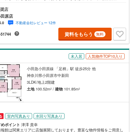
にご相談ください。住宅ローン相談会も同時開催中無理のない住宅ローン
2
)
七尾線
(
0
)
算やご購入の際にかかる諸費用の概算も行っております。しっかりとした
奨店
契約、入居関連など
計画のアドバイスをさせて頂きますので、お気軽にご相談ください。
小田原店
高山本線（JR西日本）
(
0
)
不動産会社レビュー 12件
5.0
能
（
0
）
JR西日本）
(
5
)
湖西線
(
114
)
資料をもらう
-51744
無料
応
福知山線
(
268
)
ン内見(相談)可
（
0
）
IT重説可
（
0
）
86
)
播但線
(
75
)
未入居
人気物件TOP10入り
)
津山線
(
24
)
ン対応とは？
小田急小田原線 「足柄」駅 徒歩25分 他
)
伯備線
(
90
)
神奈川県小田原市中新田
3LDK/地上2階建
)
呉線
(
161
)
土地
100.52m
/
建物
101.85m
2
2
山口線
(
3
)
3
)
美祢線
(
0
)
室内写真あり
水回り写真あり
る
因美線
(
1
)
すめポイント
津澤 貴幸
草津線
(
60
)
情報館は関東エリアに店舗展開しております。豊富な物件情報をご用意し