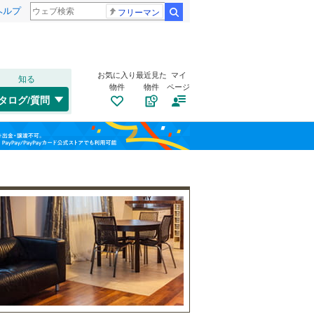
ヘルプ
フリーマン
検索
お気に入り
最近見た
マイ
知る
物件
物件
ページ
千歳線
(
1
)
タログ/質問
日高本線
(
0
)
トイレ２か所
（
5
）
福島
宗谷本線
(
0
)
(
0
)
(
0
)
(
0
)
太陽光発電システム
（
0
）
栃木
群馬
山梨
東北本線
(
2,143
)
川越線
(
748
)
百合ケ丘
新百合ケ丘
(
52
)
吾妻線
(
50
)
(
75
)
(
95
)
日光線
(
196
)
南道路
（
0
）
仙石線
(
261
)
和歌山
大船渡線
(
17
)
(
172
)
(
72
)
(
110
)