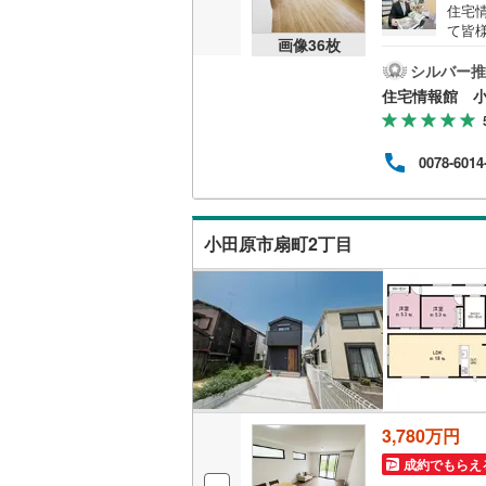
住宅
後藤寺線
(
て皆
画像
36
枚
気軽
東北新幹
の試
シルバー推
資金
住宅情報館 
秋田新幹
山陽新幹
0078-6014
西九州新
地下鉄
札幌市営
小田原市扇町2丁目
仙台市地
東京メト
東京メト
東京メト
3,780万円
都営浅草
成約でもらえ
都営大江