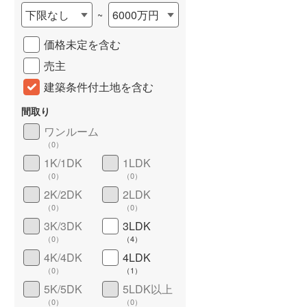
下限なし
6000万円
~
城端線
(
0
)
価格未定を含む
関西本線（JR西日本）
(
307
)
売主
大阪環状線
(
21
)
建築条件付土地を含む
山陽本線（JR西日本）
(
1,052
)
間取り
姫新線
(
95
)
ワンルーム
（
0
）
吉備線
(
50
)
詳しく見る
1K/1DK
1LDK
芸備線
(
91
)
（
0
）
（
0
）
2K/2DK
2LDK
可部線
(
60
)
（
0
）
（
0
）
宇部線
(
4
)
3K/3DK
3LDK
（
0
）
（
4
）
山陰本線
(
79
)
4K/4DK
4LDK
（
0
）
（
1
）
境線
(
2
)
5K/5DK
5LDK以上
奈良線
(
232
)
（
0
）
（
0
）