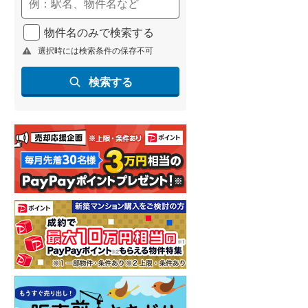
(
209
)
物件名のみで検索する
名古屋市営地下鉄鶴舞線
(
246
)
選択時には検索条件の保存不可
名古屋市営地下鉄名港線
(
61
)
検索する
OsakaMetro長堀鶴見緑地線
(
26
)
OsakaMetro谷町線
(
110
)
OsakaMetro千日前線
(
12
)
神戸市営地下鉄海岸線
(
23
)
福岡市地下鉄七隈線
(
367
)
函館市電宝来・谷地頭線
(
0
)
真岡鐵道
(
15
)
山形鉄道フラワー長井線
(
0
)
えちごトキめき鉄道妙高はねうまラ