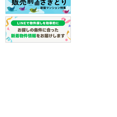
イン
(
3
)
しなの鉄道
(
20
)
津軽鉄道
(
0
)
三陸鉄道リアス線
(
9
)
仙台空港アクセス線
(
83
)
松本電鉄上高地線
(
1
)
関東鉄道常総線
(
161
)
銚子電気鉄道
(
11
)
上信電鉄上信線
(
94
)
埼玉新都市交通伊奈線
(
558
)
京成成田高速鉄道アクセス線
(
31
)
京成千葉線
(
162
)