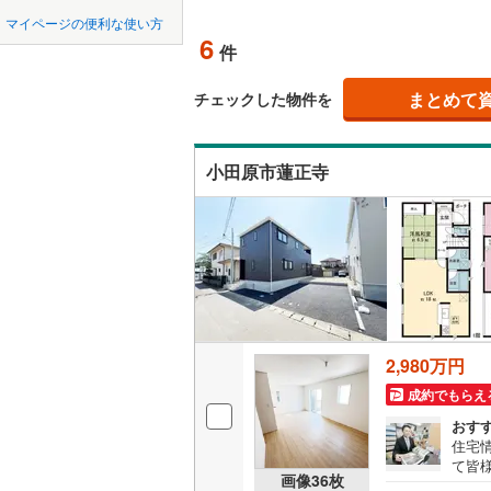
中国
LD
鳥取
北上線
(
0
)
マイページの便利な使い方
6
リビング
件
山田線
(
0
)
四国
徳島
（
0
）
(
37
)
(
46
)
(
9
大湊線
(
0
)
まとめて
チェックした物件を
九州・沖縄
福岡
構造・規模・
只見線
(
8
)
小田原市蓮正寺
耐震、免
奥羽本線
(
（
2
）
男鹿線
(
0
)
0
0
0
0
0
0
該当物件
該当物件
該当物件
該当物件
該当物件
該当物件
件
件
件
件
件
件
長期優良
羽越本線
(
飯山線
(
0
)
立地
湘南新宿
2,980万円
(
1,905
)
最寄りの
成約でもらえ
外房線
(
23
間取り、居室
おす
成田線
(
22
住宅
て皆
吹き抜け
画像
36
枚
気軽
東金線
(
38