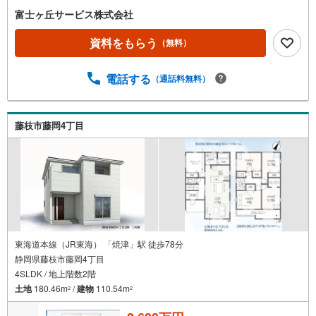
富士ヶ丘サービス株式会社
資料をもらう
（無料）
電話する
（通話料無料）
藤枝市藤岡4丁目
東海道本線（JR東海） 「焼津」駅 徒歩78分
静岡県藤枝市藤岡4丁目
4SLDK / 地上階数2階
土地
180.46m
/
建物
110.54m
2
2