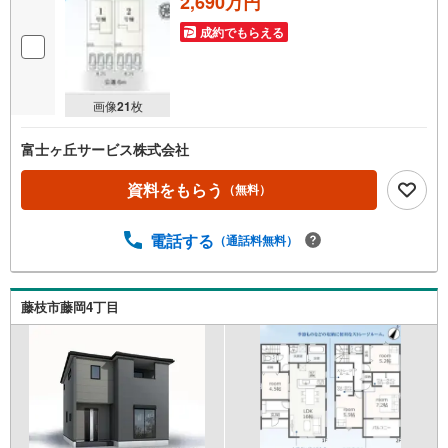
2,690万円
成約でもらえる
画像
21
枚
富士ヶ丘サービス株式会社
資料をもらう
（無料）
電話する
（通話料無料）
藤枝市藤岡4丁目