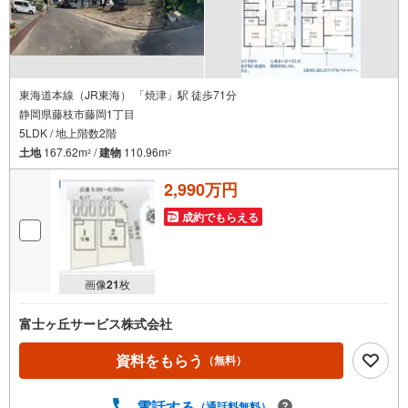
東海道本線（JR東海） 「焼津」駅 徒歩71分
静岡県藤枝市藤岡1丁目
5LDK / 地上階数2階
土地
167.62m
/
建物
110.96m
2
2
2,990万円
成約でもらえる
画像
21
枚
富士ヶ丘サービス株式会社
資料をもらう
（無料）
電話する
（通話料無料）