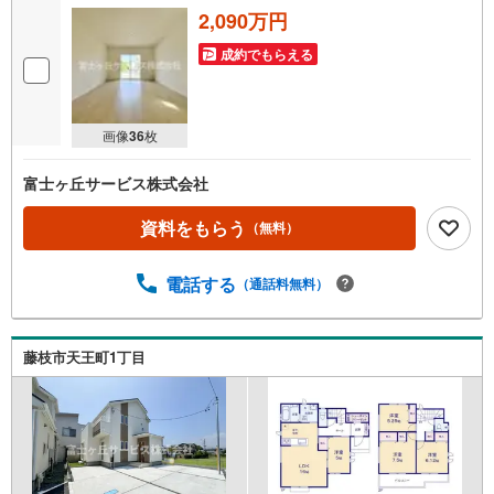
2,090万円
成約でもらえる
画像
36
枚
富士ヶ丘サービス株式会社
資料をもらう
（無料）
電話する
（通話料無料）
藤枝市天王町1丁目