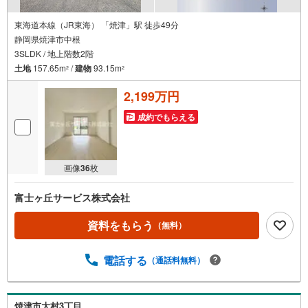
東海道本線（JR東海） 「焼津」駅 徒歩49分
静岡県焼津市中根
3SLDK / 地上階数2階
土地
157.65m
/
建物
93.15m
2
2
2,199万円
成約でもらえる
画像
36
枚
富士ヶ丘サービス株式会社
資料をもらう
（無料）
電話する
（通話料無料）
焼津市大村3丁目