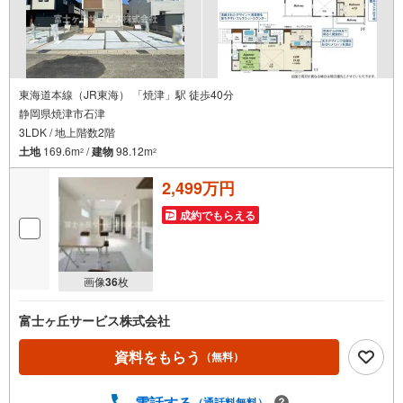
東海道本線（JR東海） 「焼津」駅 徒歩40分
静岡県焼津市石津
3LDK / 地上階数2階
土地
169.6m
/
建物
98.12m
2
2
2,499万円
成約でもらえる
画像
36
枚
富士ヶ丘サービス株式会社
資料をもらう
（無料）
電話する
（通話料無料）