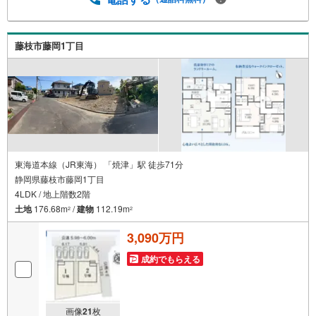
藤枝市藤岡1丁目
東海道本線（JR東海） 「焼津」駅 徒歩71分
静岡県藤枝市藤岡1丁目
4LDK / 地上階数2階
土地
176.68m
/
建物
112.19m
2
2
3,090万円
成約でもらえる
画像
21
枚