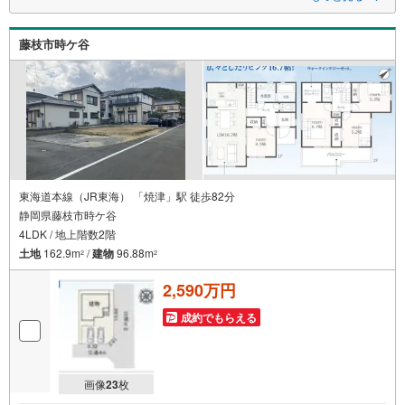
■対面式キッチンはLDKを見渡せるのでご家族と会話を楽しみながら家事を
することができます。
藤枝市時ケ谷
東海道本線（JR東海） 「焼津」駅 徒歩82分
静岡県藤枝市時ケ谷
4LDK / 地上階数2階
土地
162.9m
/
建物
96.88m
2
2
2,590万円
成約でもらえる
画像
23
枚