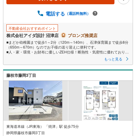
電話する
（通話料無料）
不動産会社おすすめポイント
株式会社アイダ設計 沼津店
ブロンズ推奨店
■まどか幼稚園まで徒歩1～2分（120m～140m）、石津保育園まで徒歩8分
（650m～670m）なのでお子様の送り迎えに便利です。
■人・家・環境・お財布に優しいZEH仕様！断熱性・気密性に優れており、
光熱費が削減できます。
もっと見る
■対面式キッチンはLDKを見渡せるのでご家族と会話を楽しみながら家事を
することができます。
藤枝市藤岡3丁目
東海道本線（JR東海） 「焼津」駅 徒歩75分
静岡県藤枝市藤岡3丁目