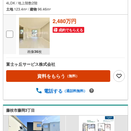
4LDK / 地上階数2階
土地
123.4m
/
建物
96.46m
2
2
2,480万円
成約でもらえる
画像
36
枚
富士ヶ丘サービス株式会社
資料をもらう
（無料）
電話する
（通話料無料）
藤枝市藤岡3丁目