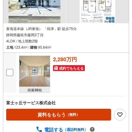
東海道本線（JR東海） 「焼津」駅 徒歩75分
静岡県藤枝市藤岡3丁目
4LDK / 地上階数2階
土地
123.4m
/
建物
95.64m
2
2
2,280万円
成約でもらえる
画像
36
枚
富士ヶ丘サービス株式会社
資料をもらう
（無料）
電話する
（通話料無料）