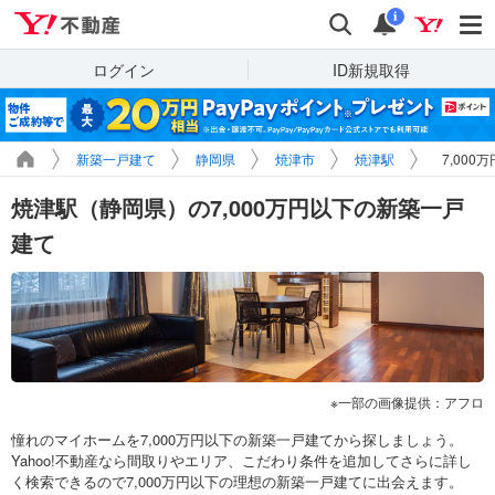
Yahoo!不動産
検索
通知
i
ログイン
ID新規取得
新築一戸建て
静岡県
焼津市
焼津駅
7,00
焼津駅（静岡県）の7,000万円以下の新築一戸
建て
一部の画像提供：アフロ
憧れのマイホームを7,000万円以下の新築一戸建てから探しましょう。
Yahoo!不動産なら間取りやエリア、こだわり条件を追加してさらに詳し
く検索できるので7,000万円以下の理想の新築一戸建てに出会えます。