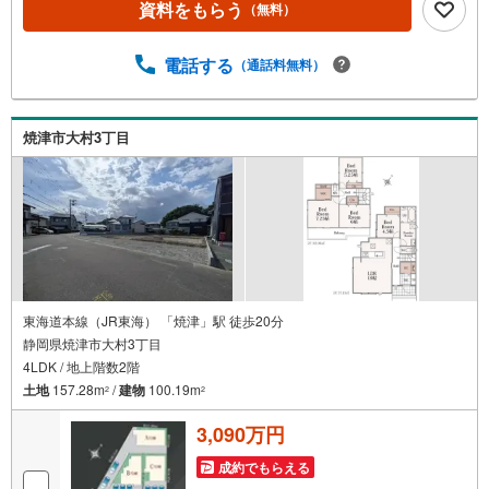
資料をもらう
（無料）
電話する
（通話料無料）
焼津市大村3丁目
東海道本線（JR東海） 「焼津」駅 徒歩20分
静岡県焼津市大村3丁目
4LDK / 地上階数2階
土地
157.28m
/
建物
100.19m
2
2
3,090万円
成約でもらえる