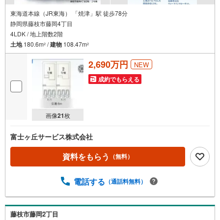
東海道本線（JR東海） 「焼津」駅 徒歩78分
静岡県藤枝市藤岡4丁目
4LDK / 地上階数2階
土地
180.6m
/
建物
108.47m
2
2
2,690万円
NEW
成約でもらえる
画像
21
枚
富士ヶ丘サービス株式会社
資料をもらう
（無料）
電話する
（通話料無料）
藤枝市藤岡2丁目