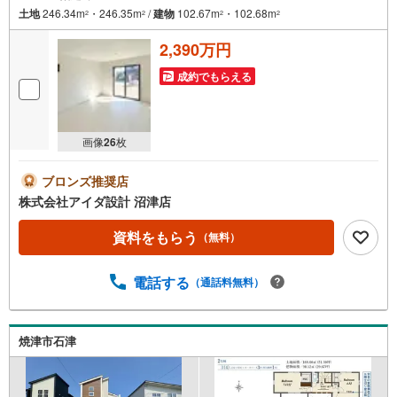
土地
246.34m
・246.35m
/
建物
102.67m
・102.68m
2
2
2
2
2,390万円
成約でもらえる
画像
26
枚
ブロンズ推奨店
株式会社アイダ設計 沼津店
資料をもらう
（無料）
電話する
（通話料無料）
焼津市石津