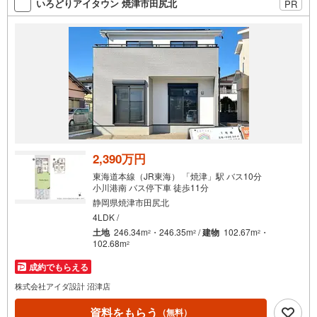
いろどりアイタウン 焼津市田尻北
PR
2,390万円
東海道本線（JR東海） 「焼津」駅 バス10分
小川港南 バス停下車 徒歩11分
静岡県焼津市田尻北
4LDK /
土地
246.34m
・246.35m
/
建物
102.67m
・
2
2
2
102.68m
2
成約でもらえる
株式会社アイダ設計 沼津店
資料をもらう
（無料）