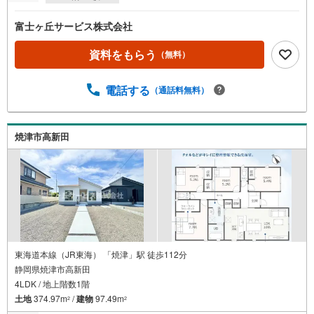
富士ヶ丘サービス株式会社
資料をもらう
（無料）
電話する
（通話料無料）
焼津市高新田
東海道本線（JR東海） 「焼津」駅 徒歩112分
静岡県焼津市高新田
4LDK / 地上階数1階
土地
374.97m
/
建物
97.49m
2
2