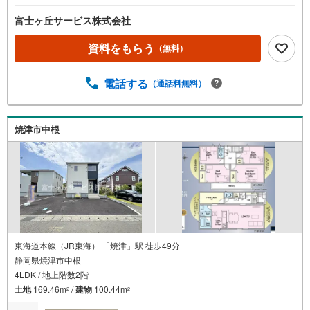
富士ヶ丘サービス株式会社
資料をもらう
（無料）
電話する
（通話料無料）
焼津市中根
東海道本線（JR東海） 「焼津」駅 徒歩49分
静岡県焼津市中根
4LDK / 地上階数2階
土地
169.46m
/
建物
100.44m
2
2