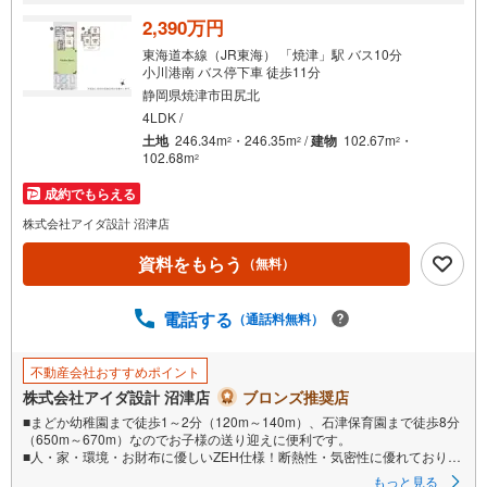
る
2,390万円
・
東海道本線（JR東海） 「焼津」駅 バス10分
条
小川港南 バス停下車 徒歩11分
件
静岡県焼津市田尻北
を
4LDK /
マ
土地
246.34m
・246.35m
/
建物
102.67m
・
2
2
2
102.68m
2
イ
ペ
成約でもらえる
ー
株式会社アイダ設計 沼津店
ジ
に
資料をもらう
（無料）
保
存
電話する
（通話料無料）
す
る
不動産会社おすすめポイント
株式会社アイダ設計 沼津店
ブロンズ推奨店
■まどか幼稚園まで徒歩1～2分（120m～140m）、石津保育園まで徒歩8分
（650m～670m）なのでお子様の送り迎えに便利です。
■人・家・環境・お財布に優しいZEH仕様！断熱性・気密性に優れており、
光熱費が削減できます。
もっと見る