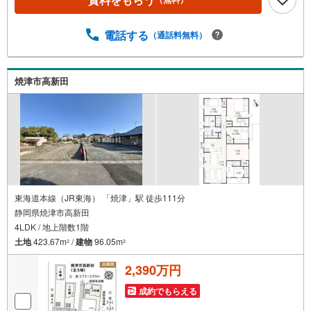
電話する
（通話料無料）
焼津市高新田
東海道本線（JR東海） 「焼津」駅 徒歩111分
静岡県焼津市高新田
4LDK / 地上階数1階
土地
423.67m
/
建物
96.05m
2
2
2,390万円
成約でもらえる