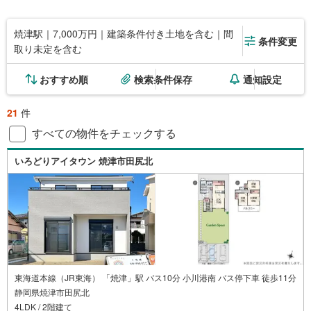
焼津駅｜7,000万円｜建築条件付き土地を含む｜間
条件変更
取り未定を含む
おすすめ順
検索条件保存
通知設定
21
件
すべての物件をチェックする
いろどりアイタウン 焼津市田尻北
東海道本線（JR東海） 「焼津」駅 バス10分 小川港南 バス停下車 徒歩11分
静岡県焼津市田尻北
4LDK / 2階建て