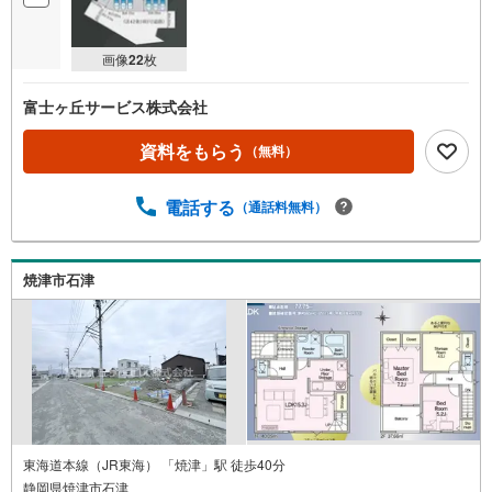
画像
22
枚
富士ヶ丘サービス株式会社
資料をもらう
（無料）
電話する
（通話料無料）
焼津市石津
東海道本線（JR東海） 「焼津」駅 徒歩40分
静岡県焼津市石津