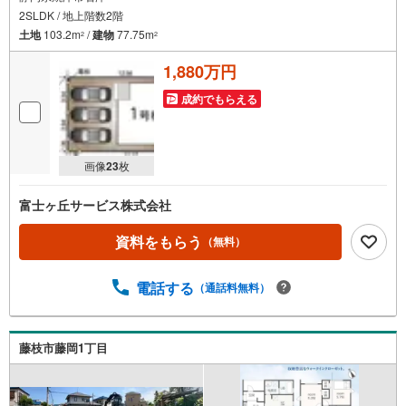
2SLDK / 地上階数2階
土地
103.2m
/
建物
77.75m
2
2
1,880万円
成約でもらえる
画像
23
枚
富士ヶ丘サービス株式会社
資料をもらう
（無料）
電話する
（通話料無料）
藤枝市藤岡1丁目