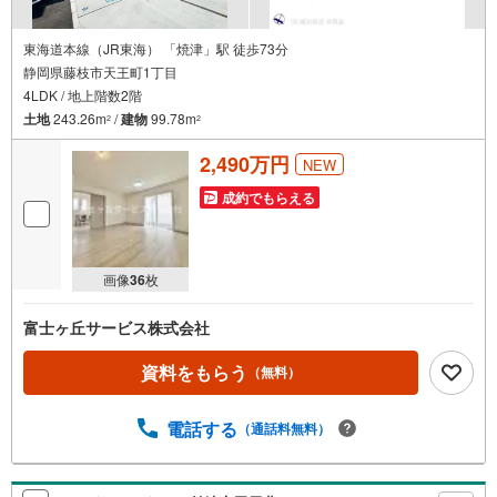
東海道本線（JR東海） 「焼津」駅 徒歩73分
静岡県藤枝市天王町1丁目
4LDK / 地上階数2階
土地
243.26m
/
建物
99.78m
2
2
2,490万円
NEW
成約でもらえる
画像
36
枚
富士ヶ丘サービス株式会社
資料をもらう
（無料）
電話する
（通話料無料）