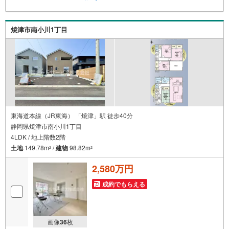
焼津市南小川1丁目
東海道本線（JR東海） 「焼津」駅 徒歩40分
静岡県焼津市南小川1丁目
4LDK / 地上階数2階
土地
149.78m
/
建物
98.82m
2
2
2,580万円
成約でもらえる
画像
36
枚