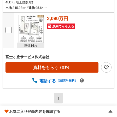
4LDK / 地上階数1階
土地
245.93m
/
建物
95.64m
2
2
2,090万円
成約でもらえる
画像
16
枚
富士ヶ丘サービス株式会社
資料をもらう
（無料）
電話する
（通話料無料）
1
1
〜
21
件
前へ
次へ
お気に入り登録内容を確認する
/
21
件