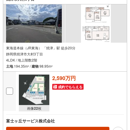
東海道本線（JR東海） 「焼津」駅 徒歩20分
静岡県焼津市大村3丁目
4LDK / 地上階数2階
土地
194.35m
/
建物
98.95m
2
2
2,590万円
成約でもらえる
画像
22
枚
富士ヶ丘サービス株式会社