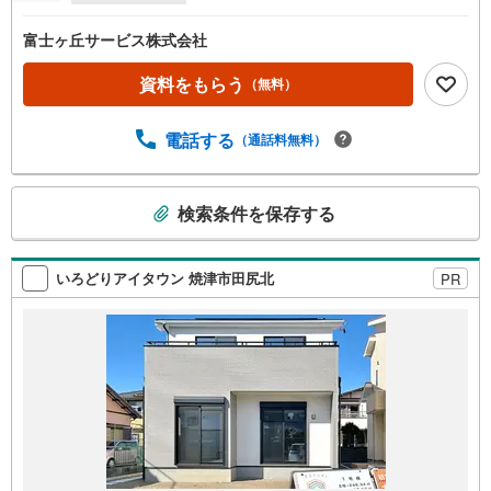
富士ヶ丘サービス株式会社
資料をもらう
（無料）
電話する
（通話料無料）
こ
検索条件を保存する
の
検
索
いろどりアイタウン 焼津市田尻北
PR
条
件
で
通
知
を
受
け
取