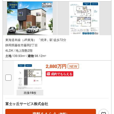
東海道本線（JR東海） 「焼津」駅 徒歩72分
静岡県藤枝市藤岡2丁目
4LDK / 地上階数2階
土地
139.93m
/
建物
98.12m
2
2
2,880万円
NEW
成約でもらえる
画像
19
枚
富士ヶ丘サービス株式会社
資料をもらう
（無料）