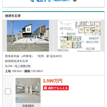
焼津市石津
東海道本線（JR東海） 「焼津」駅 徒歩40分
静岡県焼津市石津
3LDK / 地上階数2階
土地
169.6m
/
建物
105.99m
2
2
2,599万円
成約でもらえる
画像
36
枚