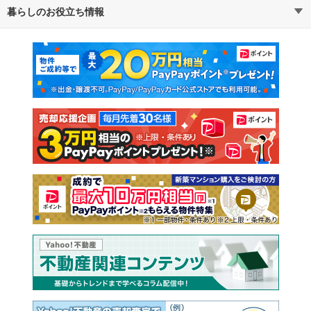
暮らしのお役立ち情報
不動産・住宅
賃貸住宅
マンションカタログ
教えて！住まいの先生
新築マンション
中古マンション
新築一戸建て
中古一戸建て
注文住宅
土地
売却査定