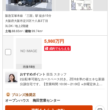
阪急宝塚本線 「三国」駅 徒歩15分
大阪府大阪市淀川区十八条3丁目
3LDK / 地上2階建
土地
88.65m
/
建物
99.74m
2
2
5,980万円
成約でもらえる
画像
18
枚
おすすめポイント
担当 スタッフ
2台駐車可能なカースペース付き。ZEH水準の省エネな新築
分譲住宅です。【営業時間 10:00～21:00】※水曜定休上記
時間はお電話が繋がりやすくなっております。ぜひお気軽
にご連絡ください！現地を見学される場合は「室内・現地
ブロンズ推奨店
を見学する（無料）」ボタンよりご希望の日時をご記入い
オープンハウス 梅田営業センター
ただけますとスムーズにご案内が可能です。◎現地のご案
内について・平日や夜遅い時間帯もご案内が可能 ※定休日