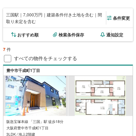
三国駅｜7,000万円｜建築条件付き土地を含む｜間
条件変更
取り未定を含む
おすすめ順
検索条件保存
通知設定
7
件
すべての物件をチェックする
豊中市千成町1丁目
阪急宝塚本線 「三国」駅 徒歩18分
大阪府豊中市千成町1丁目
3LDK / 地上2階建