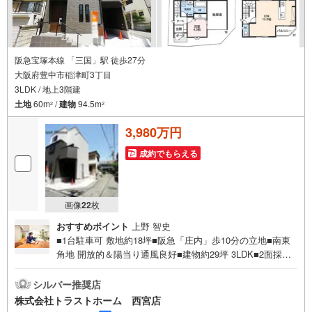
阪急宝塚本線 「三国」駅 徒歩27分
大阪府豊中市稲津町3丁目
3LDK / 地上3階建
土地
60m
/
建物
94.5m
2
2
3,980万円
成約でもらえる
画像
22
枚
おすすめポイント
上野 智史
■1台駐車可 敷地約18坪■阪急「庄内」歩10分の立地■南東
角地 開放的＆陽当り通風良好■建物約29坪 3LDK■2面採光
の明るい約16帖LDK■住空間スッキリ！全居室・洗面室収納
■設備充実！浴室乾燥機、食洗器など■外からの視線が気に
シルバー推奨店
なりにくい2階リビング設計■風通しの良い2面バルコニー■
株式会社トラストホーム 西宮店
モニタ付インターホン有でセキュリティ安心■大切なお車を