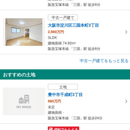
阪急宝塚本線 「三国」駅 徒歩6分
中古一戸建て
大阪市淀川区三国本町3丁目
2,980万円
3LDK
建物面積 74.92m
2
阪急宝塚本線 「三国」駅 徒歩6分
成約でもらえる
中古一戸建てをもっと見る
中古一戸建て
おすすめの土地
大阪市淀川区西三国3丁目
2,490万円
土地
3LDK
建物面積 74.52m
2
豊中市千成町3丁目
阪急宝塚本線 「三国」駅 徒歩7分
980万円
未定
建物面積 -
阪急宝塚本線 「三国」駅 徒歩24分
成約でもらえる