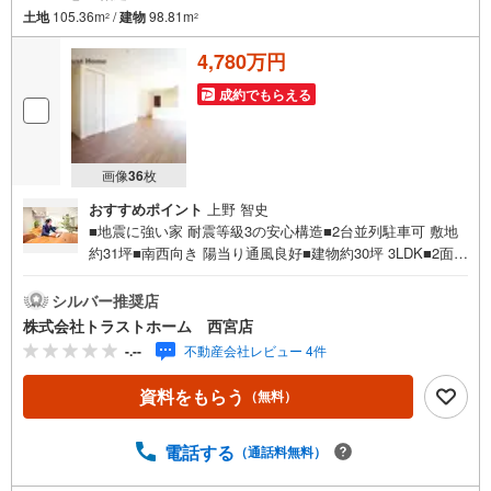
土地
105.36m
/
建物
98.81m
2
2
4,780万円
成約でもらえる
画像
36
枚
おすすめポイント
上野 智史
■地震に強い家 耐震等級3の安心構造■2台並列駐車可 敷地
約31坪■南西向き 陽当り通風良好■建物約30坪 3LDK■2面採
光の明るく広々とした約19帖LDK■収納充実！全居室・床
下・リビング・廊下収納、パントリー■6帖以上の居室が2
シルバー推奨店
部屋あるゆとりある間取■浴室乾燥機付！雨の日や花粉の季
株式会社トラストホーム 西宮店
節に◎■家族が顔を合わせるリビング階段設計■水回りが集
-.--
不動産会社レビュー 4件
約された家事動線良好な間取■洗濯物が乾きやすい南東向き
バルコニー■モニタ付インターホン有でセキュリティ安心■
資料をもらう
（無料）
全室洋室でお掃除かんたん♪■小学校、スーパー、病院が徒
歩10分圏内で生活便利◎住宅性能表示制度・耐震等級3・耐
風等級2・劣化対策等級3・ホルムアルデヒド発散等級3・維
電話する
（通話料無料）
持管理対策等級3・一次エネルギー消費量等級6◎フラット3