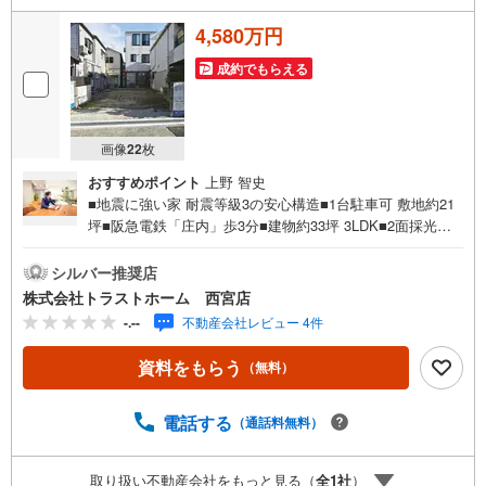
4,580万円
成約でもらえる
画像
22
枚
おすすめポイント
上野 智史
■地震に強い家 耐震等級3の安心構造■1台駐車可 敷地約21
坪■阪急電鉄「庄内」歩3分■建物約33坪 3LDK■2面採光の
明るい約18帖LDK■収納充実！全居室・洗面室・床下収納、
WICL■浴室乾燥機付！雨の日や花粉の季節に◎■生活動線
シルバー推奨店
良好！お手洗い×2ヶ所■風通しの良い2面バルコニー■モニ
株式会社トラストホーム 西宮店
タ付インターホン有でセキュリティ安心■大切なお車を雨風
-.--
不動産会社レビュー 4件
から守るビルドインガレージ■全室洋室でお掃除かんたん♪
■小学校、スーパー、病院が徒歩10分圏内で生活便利◎住
資料をもらう
（無料）
宅性能表示制度・耐震等級3・耐風等級2・劣化対策等級3・
ホルムアルデヒド発散等級3・維持管理対策等級3◎フラッ
ト35S利用可◎設計住宅性能評価取得◎住宅保証システム3
電話する
（通話料無料）
5年◎地盤サポートシステム20年保証♪高川小学校 約160m
♪第十二中学校 約900m♪mandai（万代） 豊中豊南店 約580
取り扱い不動産会社をもっと見る（
全
1
社
）
mお家探しは、トラストホームにお任せください！ご相談