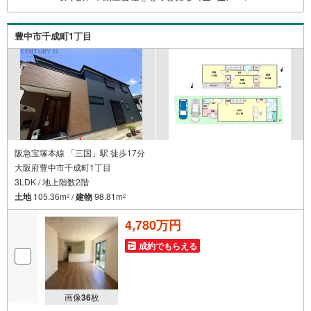
はお気軽に♪
豊中市千成町1丁目
阪急宝塚本線 「三国」駅 徒歩17分
大阪府豊中市千成町1丁目
3LDK / 地上階数2階
土地
105.36m
/
建物
98.81m
2
2
4,780万円
成約でもらえる
画像
36
枚