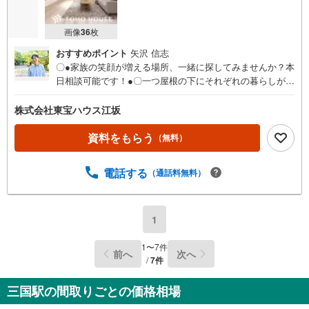
画像
36
枚
おすすめポイント
矢沢 信志
〇●家族の笑顔が増える場所、一緒に探してみませんか？本
日相談可能です！●〇一つ屋根の下にそれぞれの暮らしがあ
る。お部屋ぐらいは自分の価値観で自由にしたい。だから
こそ、そのベースはシンプルであるべきだと思う。なぜな
株式会社東宝ハウス江坂
ら、時の流れで人の好みは変わっていくものだから。■ご予
約いただくとご見学がスムーズです！【営業時間9:00～21:
資料をもらう
（無料）
00】ご見学希望のお客様:右上の「室内・現地を見学する」
をクリックして下さい。資料請求希望のお客様:右上の「資
電話する
（通話料無料）
料をもらう」をクリックして下さい。【東宝ハウス江坂の
ポイント】（1）不動産のご提案から資金計画・ライフシミ
ュレーションのご相談・無理のないライフプラン、提携に
よる低金利住宅ローンのご提案、購入前に知る「購入後の
1
家族の生活」を「未来カレンダー」で見える化します。
（2）ご購入後から始まる「専属FPによるファイナンシャ
1
〜
7
件
前へ
次へ
ルライフサポート」・漠然としたキャッシュフローのグラ
/
7
件
フ化、効果的な生命保険の見直し、繰り上げ返済の効果的
なタイミングなどご提案させて頂きます。
三国駅の間取りごとの価格相場