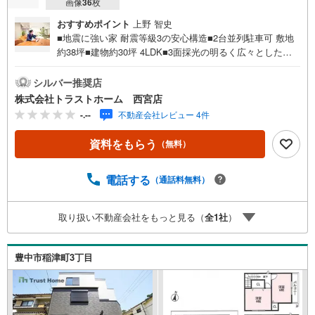
画像
36
枚
おすすめポイント
上野 智史
■地震に強い家 耐震等級3の安心構造■2台並列駐車可 敷地
約38坪■建物約30坪 4LDK■3面採光の明るく広々とした約1
8帖LDK■収納充実！全居室・床下・リビング収納、ウォー
クインCL、シューズインCL■設備充実！浴室乾燥機、食洗
シルバー推奨店
器など■家族が顔を合わせるリビング階段設計■水回りが集
株式会社トラストホーム 西宮店
約された家事動線良好な間取■生活動線良好！お手洗い×2
-.--
不動産会社レビュー 4件
ヶ所■風通しの良い両面バルコニー■モニタ付インターホン
有でセキュリティ安心■全室洋室でお掃除かんたん♪■小・
資料をもらう
（無料）
中学校、スーパー、病院が徒歩10分圏内で生活便利◎住宅
性能表示制度・耐震等級3・耐風等級2・劣化対策等級3・ホ
ルムアルデヒド発散等級3・維持管理対策等級3♪野中小学
電話する
（通話料無料）
校 約720m♪十三中学校 約320m♪食品館アプロ 約400mお
家探しは、トラストホームにお任せください！〇定休日は
取り扱い不動産会社をもっと見る（
全
1
社
）
ございません。お時間帯も、お客様のご都合に可能な限り
おこたえします♪〇急なご予約も大歓迎です♪〇住宅ローン
相談、買替相談もお任せください！
豊中市稲津町3丁目