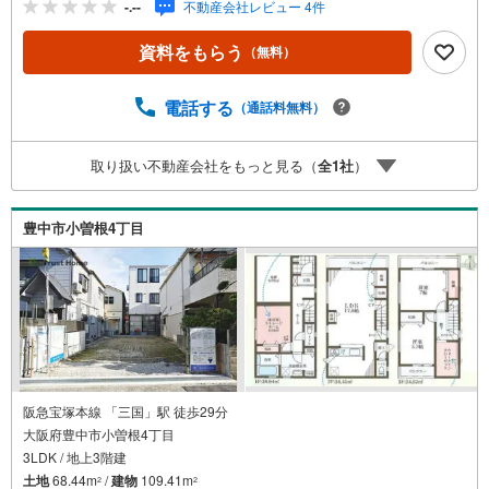
-.--
不動産会社レビュー 4件
雨風から守るビルドインガレージ■全室洋室でお掃除かんた
ん♪■スーパー、病院が徒歩10分圏内で生活便利♪豊島小学
資料をもらう
（無料）
校 約2400m♪第四中学校 約2100m♪Foods Market satake
約500mお家探しは、トラストホームにお任せください！〇
定休日はございません。お時間帯も、お客様のご都合に可
電話する
（通話料無料）
能な限りおこたえします♪〇急なご予約も大歓迎です♪〇住
宅ローン相談、買替相談もお任せください！詳しくは弊社
取り扱い不動産会社をもっと見る（
全
1
社
）
HPをご覧くださいませ♪〇神戸市全域、明石・芦屋・西
宮・宝塚・三田市など 幅広いエリアで物件のご紹介が可
能です♪
豊中市小曽根4丁目
阪急宝塚本線 「三国」駅 徒歩29分
大阪府豊中市小曽根4丁目
3LDK / 地上3階建
土地
68.44m
/
建物
109.41m
2
2