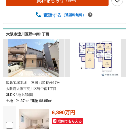
資料をもらう
（無料）
を除く・経験豊富なスタッフが物件詳細を丁寧にご説明い
たします。・車でご自宅や最寄り駅等、ご指定の場所まで
電話する
（通話料無料）
送迎します。・チャイルドシートのご用意ございます。◎
個別FP相談会 無料物件のご紹介だけでなく住宅ローン・
資金のご相談、まずは家探しについて話を聞きたいという
方も大歓迎です！年間8000棟以上の限定物件を発表してい
大阪市淀川区野中南1丁目
るオープンハウスだから出会える物件が多数ございます。
ぜひお気軽にご連絡・ご相談ください！※限定物件:当社の
み、もしくは当社を含めた数社でのみご紹介可能なオープ
ンハウス・ディベロップメントの物件
阪急宝塚本線 「三国」駅 徒歩17分
大阪府大阪市淀川区野中南1丁目
3LDK / 地上2階建
土地
124.37m
/
建物
98.95m
2
2
6,390万円
成約でもらえる