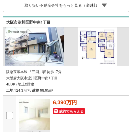
5S利用可◎長期優良認定住宅◎設計・建築住宅性能評価取
取り扱い不動産会社をもっと見る（
全
3
社
）
得♪千成小学校 約550m♪第七中学校 約1400m♪サンディ 約
400mお家探しは、トラストホームにお任せください！
大阪市淀川区野中南1丁目
阪急宝塚本線 「三国」駅 徒歩17分
大阪府大阪市淀川区野中南1丁目
4LDK / 地上2階建
土地
124.37m
/
建物
98.95m
2
2
6,390万円
成約でもらえる