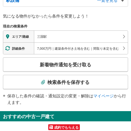
バリアフリー状況
気になる物件がなかったら
条件を変更しよう！
※段差なしでの移動経路
（○：有り △：要駅員設備 ×：無し）
現在の検索条件
地上⇔改札⇔ホーム：○
エレベータ
三国駅
エリア/路線
・ホーム⇔改札
・改札⇔北口
7,000万円｜建築条件付き土地を含む｜間取り未定を含む
詳細条件
エスカレータ
こ
・ホーム⇔改札
新着物件通知を受け取る
・改札⇔北口
の
・改札⇔南口
検
トイレ
索
検索条件を保存する
《車椅子対応》
条
・改札内
件
保存した条件の確認・通知設定の変更・解除は
マイページ
から行
・南口（２Ｆ）
で
えます。
その他
通
・ＡＥＤ
知
おすすめの中古一戸建て
・触知図式案内板
を
・盲導鈴
受
成約でもらえる