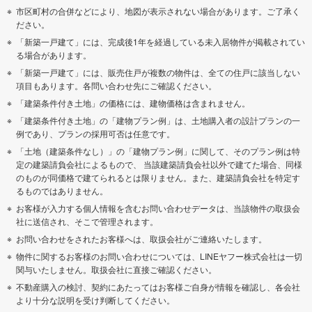
市区町村の合併などにより、地図が表示されない場合があります。ご了承く
ださい。
「新築一戸建て」には、完成後1年を経過している未入居物件が掲載されてい
る場合があります。
「新築一戸建て」には、販売住戸が複数の物件は、全ての住戸に該当しない
項目もあります。各問い合わせ先にご確認ください。
「建築条件付き土地」の価格には、建物価格は含まれません。
「建築条件付き土地」の「建物プラン例」は、土地購入者の設計プランの一
例であり、プランの採用可否は任意です。
「土地（建築条件なし）」の「建物プラン例」に関して、そのプラン例は特
定の建築請負会社によるもので、 当該建築請負会社以外で建てた場合、同様
のものが同価格で建てられるとは限りません。また、建築請負会社を特定す
るものではありません。
お客様が入力する個人情報を含むお問い合わせデータは、当該物件の取扱会
社に送信され、そこで管理されます。
お問い合わせをされたお客様へは、取扱会社がご連絡いたします。
物件に関するお客様のお問い合わせについては、LINEヤフー株式会社は一切
関与いたしません。取扱会社に直接ご確認ください。
不動産購入の検討、契約にあたってはお客様ご自身が情報を確認し、各会社
より十分な説明を受け判断してください。