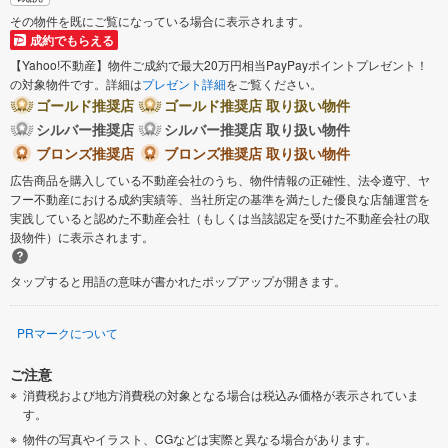
その物件を既にご覧になっている場合に表示されます。
成約でもらえる
【Yahoo!不動産】物件ご成約で最大20万円相当PayPayポイントプレゼント！
の対象物件です。詳細は
プレゼント詳細
をご覧ください。
ゴールド推奨店
ゴールド推奨店 取り扱い物件
シルバー推奨店
シルバー推奨店 取り扱い物件
ブロンズ推奨店
ブロンズ推奨店 取り扱い物件
広告商品を購入している不動産会社のうち、物件情報の正確性、法令遵守、ヤ
フー不動産における成約実績等、当社所定の基準を満たした優良な店舗運営を
実践していると認めた不動産会社（もしくは当該認定を受けた不動産会社の取
扱物件）に表示されます。
タップすると用語の意味が書かれたポップアップが開きます。
PRマークについて
ご注意
消費税および地方消費税の対象となる場合は税込み価格が表示されていま
す。
物件の写真やイラスト、CGなどは実際と異なる場合があります。