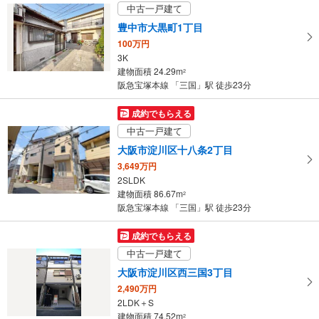
け
中古一戸建て
取
豊中市大黒町1丁目
る
100万円
・
3K
条
建物面積 24.29m
2
件
阪急宝塚本線 「三国」駅 徒歩23分
を
マ
成約でもらえる
イ
中古一戸建て
ペ
大阪市淀川区十八条2丁目
ー
3,649万円
ジ
2SLDK
に
建物面積 86.67m
2
保
阪急宝塚本線 「三国」駅 徒歩23分
存
す
成約でもらえる
る
中古一戸建て
大阪市淀川区西三国3丁目
2,490万円
2LDK＋S
建物面積 74.52m
2