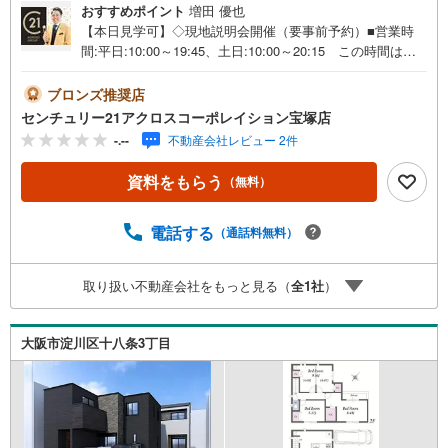
おすすめポイント
増田 優也
【本日見学可】◇現地説明会開催（要事前予約）■営業時
間:平日:10:00～19:45、土日:10:00～20:15 この時間はお
電話でのご案内がスムーズです。【物件の特徴】・阪急神
戸線「神崎川」駅から徒歩約14分で、梅田への通勤・通学
ブロンズ推奨店
が便利です。＝＝＝＝＝センチュリー21アクロスグループ
センチュリー21アクロスコーポレイション宝塚店
の3つの特徴＝＝＝＝＝＝■センチュリー21グループで28年
-.--
不動産会社レビュー 2件
連続No.1（1997年～2024年兵庫地区仲介実績） 西宮・尼
崎・伊丹・宝塚にて8店舗展開中。阪神間での購入や売却は
資料をもらう
（無料）
当店にお任せ下さい■お客様駐車場、キッズスペースがござ
います。 8店舗すべて駅前にございますが、お車でのお越
しも大歓迎です。 お子様連れでもご安心ください。■取り
電話する
（通話料無料）
扱い物件多数ございます。 地域密着の当店では2000万円
台の新築戸建や、1000万円台の中古マンションを始め多数
取り扱い不動産会社をもっと見る（
全
1
社
）
物件を取り扱っています。Yahoo！不動産に掲載しきれな
い物件もご紹介できます。お気軽にお問合せください。弊
社ホームページへは「C21アクロス」で検索！
大阪市淀川区十八条3丁目