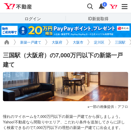
Yahoo!不動産
検索
通知
i
ログイン
ID新規取得
新築一戸建て
大阪府
大阪市
淀川区
三国駅
三国駅（大阪府）の7,000万円以下の新築一戸
建て
一部の画像提供：アフロ
憧れのマイホームを7,000万円以下の新築一戸建てから探しましょう。
Yahoo!不動産なら間取りやエリア、こだわり条件を追加してさらに詳し
く検索できるので7,000万円以下の理想の新築一戸建てに出会えます。