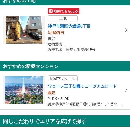
おすすめの土地
成約でもらえる
土地
神戸市灘区赤坂通8丁目
3,180万円
未定
建物面積 -
阪神本線 「岩屋」駅 徒歩19分
おすすめの新築マンション
新築マンション
ワコーレ王子公園ミュージアムロード
未定
2LDK・3LDK
兵庫県神戸市灘区原田通3丁目2番10、2番11（地番）
同じこだわりでエリアを広げて探す