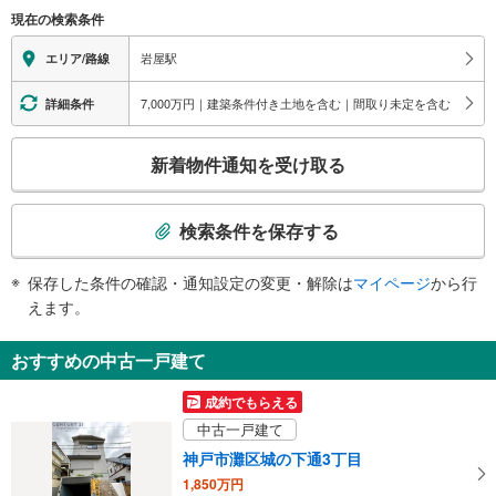
（○：有り △：要駅員設備 ×：無し）
現在の検索条件
地上⇔改札⇔ホーム：○
エレベータ
岩屋駅
エリア/路線
・各ホーム⇔改札
エスカレータ
7,000万円｜建築条件付き土地を含む｜間取り未定を含む
詳細条件
・各ホーム⇔改札
こ
（※平日７：００～１９：３０・土休日８：００～１９：３０）
新着物件通知を受け取る
トイレ
の
検
《多機能トイレ》
索
・改札内
検索条件を保存する
スロープ
条
件
・改札⇔王子公園方面通路
保存した条件の確認・通知設定の変更・解除は
マイページ
から行
で
その他
えます。
通
・誘導チャイム
知
・触知図式案内板
おすすめの中古一戸建て
を
受
成約でもらえる
け
中古一戸建て
取
神戸市灘区城の下通3丁目
る
1,850万円
・