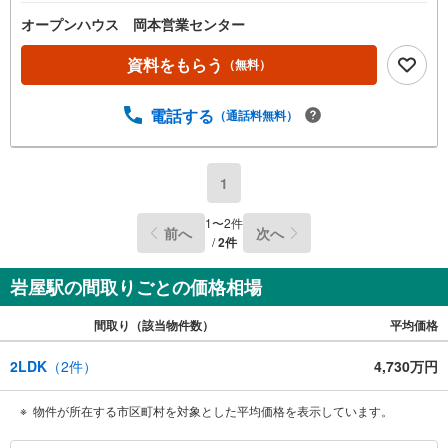
記時間はお電話が繋がりやすくなっております。ぜひお気
軽にご連絡ください！現地を見学される場合は「室内・現
オープンハウス 岡本営業センター
地を見学する（無料）」ボタンよりご希望の日時をご記入
いただけますとスムーズにご案内が可能です。◎現地のご
資料をもらう
（無料）
案内について・平日や夜遅い時間帯もご案内が可能 ※定休
日を除く・経験豊富なスタッフが物件詳細を丁寧にご説明
電話する
（通話料無料）
いたします。・車でご自宅や最寄り駅等、ご指定の場所ま
で送迎します。・チャイルドシートのご用意ございます。
◎個別FP相談会 無料物件のご紹介だけでなく住宅ロー
ン・資金のご相談、まずは家探しについて話を聞きたいと
1
いう方も大歓迎です！年間8000棟以上の限定物件を発表し
ているオープンハウスだから出会える物件が多数ございま
1
〜
2
件
前へ
次へ
す。ぜひお気軽にご連絡・ご相談ください！※限定物件:当
/
2
件
社のみ、もしくは当社を含めた数社でのみご紹介可能なオ
ープンハウス・ディベロップメントの物件
岩屋駅の間取りごとの価格相場
間取り（該当物件数）
平均価格
2LDK
（
2
件）
4,730万円
物件が所在する市区町村を対象とした平均価格を表示しています。