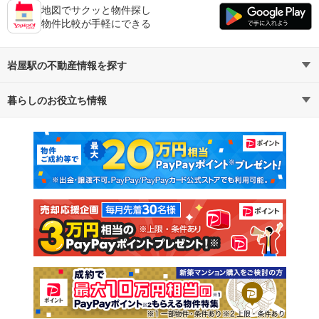
地図でサクッと物件探し
物件比較が手軽にできる
岩屋駅の不動産情報を探す
暮らしのお役立ち情報
不動産・住宅
賃貸住宅
マンションカタログ
教えて！住まいの先生
新築マンション
中古マンション
新築一戸建て
中古一戸建て
注文住宅
土地
売却査定