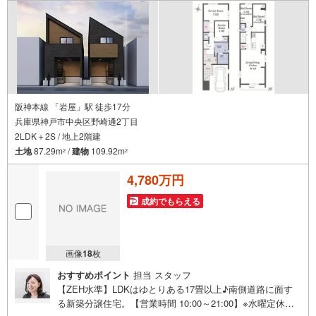
いう方も大歓迎です！年間8000棟以上の限定物件を発表し
ているオープンハウスだから出会える物件が多数ございま
す。ぜひお気軽にご連絡・ご相談ください！※限定物件:当
社のみ、もしくは当社を含めた数社でのみご紹介可能なオ
ープンハウス・ディベロップメントの物件
阪神本線 「岩屋」駅 徒歩17分
兵庫県神戸市中央区野崎通2丁目
2LDK＋2S / 地上2階建
土地
87.29m
/
建物
109.92m
2
2
4,780万円
成約でもらえる
画像
18
枚
おすすめポイント
担当 スタッフ
【ZEH水準】LDKはゆとりある17畳以上♪南側道路に面す
る新築分譲住宅。【営業時間 10:00～21:00】※水曜定休上