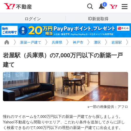
Yahoo!不動産
検索
通知
i
ログイン
ID新規取得
新築一戸建て
兵庫県
神戸市
灘区
岩屋駅
岩屋駅（兵庫県）の7,000万円以下の新築一戸
建て
一部の画像提供：アフロ
憧れのマイホームを7,000万円以下の新築一戸建てから探しましょう。
Yahoo!不動産なら間取りやエリア、こだわり条件を追加してさらに詳し
く検索できるので7,000万円以下の理想の新築一戸建てに出会えます。