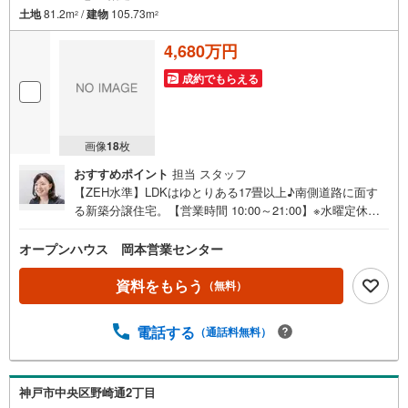
土地
81.2m
/
建物
105.73m
2
2
4,680万円
成約でもらえる
画像
18
枚
おすすめポイント
担当 スタッフ
【ZEH水準】LDKはゆとりある17畳以上♪南側道路に面す
る新築分譲住宅。【営業時間 10:00～21:00】※水曜定休上
記時間はお電話が繋がりやすくなっております。ぜひお気
軽にご連絡ください！現地を見学される場合は「室内・現
オープンハウス 岡本営業センター
地を見学する（無料）」ボタンよりご希望の日時をご記入
いただけますとスムーズにご案内が可能です。◎現地のご
資料をもらう
（無料）
案内について・平日や夜遅い時間帯もご案内が可能 ※定休
日を除く・経験豊富なスタッフが物件詳細を丁寧にご説明
電話する
（通話料無料）
いたします。・車でご自宅や最寄り駅等、ご指定の場所ま
で送迎します。・チャイルドシートのご用意ございます。
◎個別FP相談会 無料物件のご紹介だけでなく住宅ロー
ン・資金のご相談、まずは家探しについて話を聞きたいと
神戸市中央区野崎通2丁目