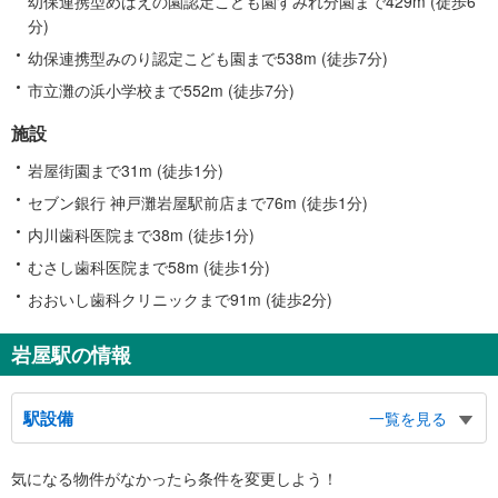
幼保連携型めばえの園認定こども園すみれ分園まで429m (徒歩6
分)
幼保連携型みのり認定こども園まで538m (徒歩7分)
市立灘の浜小学校まで552m (徒歩7分)
施設
岩屋街園まで31m (徒歩1分)
セブン銀行 神戸灘岩屋駅前店まで76m (徒歩1分)
内川歯科医院まで38m (徒歩1分)
むさし歯科医院まで58m (徒歩1分)
おおいし歯科クリニックまで91m (徒歩2分)
岩屋駅の情報
駅設備
一覧を見る
バリアフリー状況
気になる物件がなかったら
条件を変更しよう！
※段差なしでの移動経路