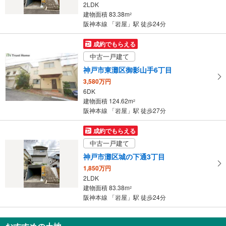
2LDK
条
建物面積 83.38m
2
件
阪神本線 「岩屋」駅 徒歩24分
を
マ
成約でもらえる
イ
中古一戸建て
ペ
神戸市東灘区御影山手6丁目
ー
3,580万円
ジ
6DK
に
建物面積 124.62m
2
保
阪神本線 「岩屋」駅 徒歩27分
存
す
成約でもらえる
る
中古一戸建て
神戸市灘区城の下通3丁目
1,850万円
2LDK
建物面積 83.38m
2
阪神本線 「岩屋」駅 徒歩24分