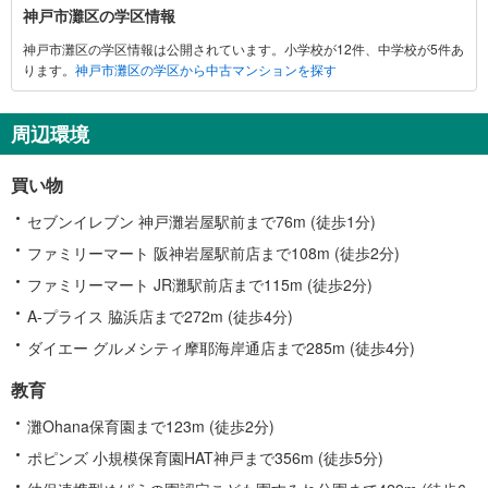
神
神戸市灘区の学区情報
戸
神戸市灘区の学区情報は公開されています。小学校が12件、中学校が5件あ
市
ります。
神戸市灘区の学区から中古マンションを探す
灘
区
に
周辺環境
関
す
買い物
る
情
セブンイレブン 神戸灘岩屋駅前まで76m (徒歩1分)
報
ファミリーマート 阪神岩屋駅前店まで108m (徒歩2分)
ファミリーマート JR灘駅前店まで115m (徒歩2分)
A-プライス 脇浜店まで272m (徒歩4分)
ダイエー グルメシティ摩耶海岸通店まで285m (徒歩4分)
教育
灘Ohana保育園まで123m (徒歩2分)
ポピンズ 小規模保育園HAT神戸まで356m (徒歩5分)