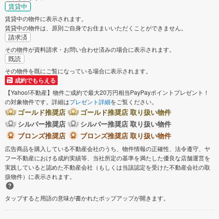
賃貸中
賃貸中の物件に表示されます。
賃貸中の物件は、原則ご自身でお住まいいただくことができません。
請求済
その物件が資料請求・お問い合わせ済みの場合に表示されます。
既読
その物件を既にご覧になっている場合に表示されます。
成約でもらえる
【Yahoo!不動産】物件ご成約で最大20万円相当PayPayポイントプレゼント！
の対象物件です。詳細は
プレゼント詳細
をご覧ください。
ゴールド推奨店
ゴールド推奨店 取り扱い物件
シルバー推奨店
シルバー推奨店 取り扱い物件
ブロンズ推奨店
ブロンズ推奨店 取り扱い物件
広告商品を購入している不動産会社のうち、物件情報の正確性、法令遵守、ヤ
フー不動産における成約実績等、当社所定の基準を満たした優良な店舗運営を
実践していると認めた不動産会社（もしくは当該認定を受けた不動産会社の取
扱物件）に表示されます。
タップすると用語の意味が書かれたポップアップが開きます。