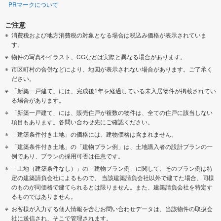
PRマークについて
ご注意
消費税および地方消費税の対象となる場合は税込み価格が表示されていま
す。
物件の写真やイラスト、CGなどは実際と異なる場合があります。
市区町村の合併などにより、地図が表示されない場合があります。ご了承く
ださい。
「新築一戸建て」には、完成後1年を経過している未入居物件が掲載されてい
る場合があります。
「新築一戸建て」には、販売住戸が複数の物件は、全ての住戸に該当しない
項目もあります。各問い合わせ先にご確認ください。
「建築条件付き土地」の価格には、建物価格は含まれません。
「建築条件付き土地」の「建物プラン例」は、土地購入者の設計プランの一
例であり、プランの採用可否は任意です。
「土地（建築条件なし）」の「建物プラン例」に関して、そのプラン例は特
定の建築請負会社によるもので、 当該建築請負会社以外で建てた場合、同様
のものが同価格で建てられるとは限りません。また、建築請負会社を特定す
るものではありません。
お客様が入力する個人情報を含むお問い合わせデータは、当該物件の取扱会
社に送信され、そこで管理されます。