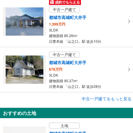
す
成約でもらえる
る
中古一戸建て
都城市高城町大井手
1,399万円
3LDK
建物面積 85.26m
2
日豊本線 「山之口」駅 徒歩10分
中古一戸建て
都城市高城町大井手
678万円
3LDK
建物面積 95.37m
2
日豊本線 「山之口」駅 徒歩28分
中古一戸建てをもっと見る
中古一戸建て
都城市高城町大井手
おすすめの土地
2,550万円
4LDK
土地
建物面積 140.44m
2
日豊本線 「山之口」駅 徒歩39分