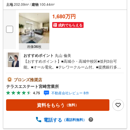
土地
202.09m
/
建物
100.44m
2
2
1,680万円
成約でもらえる
画像
36
枚
おすすめポイント
丸山 倫美
【おすすめポイント】■高城小・高城中校区■並列3台可
能。■オール電化。■テレワークルーム付。■提携銀行多数
だから住宅ローンに強い！■当社では10人中8人が住宅ロー
ン審査通過！■お借入れのある方ご相談ください。■ご見
ブロンズ推奨店
学・ローン相談だけでも大歓迎！ 平日・土日祝いつでもご
テラスエステート宮崎営業所
案内可能。 『今すぐ見たい』にもできるだけ対応いたしま
4.75
不動産会社レビュー 8件
す（＾＾） 短時間でのご見学も大歓迎。 お仕事帰りのご見
学も可能。ご希望の日時や時間お気軽にお申し付けくださ
資料をもらう
（無料）
い。 ●住宅ローンの相談大歓迎（無料）『支払いができる
か不安…』『頭金が用意できるかわからない…』『車の借
り入れがある…』↓↓↓↓↓↓↓↓↓↓↓↓ テラスエステートな
電話する
（通話料無料）
ら… ・頭金ゼロ・ボーナス払い無しOK！・提携銀行多数