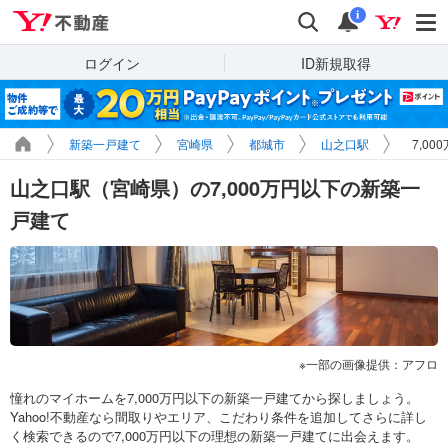
Yahoo!不動産
検索
通知
i
ログイン
ID新規取得
新築一戸建て
宮崎県
都城市
山之口駅
7,0
山之口駅（宮崎県）の7,000万円以下の新築一
戸建て
一部の画像提供：アフロ
憧れのマイホームを7,000万円以下の新築一戸建てから探しましょう。
Yahoo!不動産なら間取りやエリア、こだわり条件を追加してさらに詳し
く検索できるので7,000万円以下の理想の新築一戸建てに出会えます。