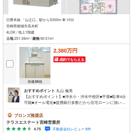
日豊本線 「山之口」駅から5300m 車:10分
宮崎県都城市高木町
4LDK / 地上1階建
土地
251.39m
/
建物
90.51m
2
2
2,380万円
成約でもらえる
画像
36
枚
おすすめポイント
丸山 倫美
【おすすめポイント】■沖水小・沖水中校区■平屋■駐車4台
可能■オール電化■提携銀行多数だから住宅ローンに強い！
■当社では10人中8人が住宅ローン審査通過！■お借入れの
ある方ご相談ください。■ご見学・ローン相談だけでも大歓
ブロンズ推奨店
迎！ 平日・土日祝いつでもご案内可能。 『今すぐ見たい』
テラスエステート宮崎営業所
にもできるだけ対応いたします（＾＾） 短時間でのご見学
4.75
不動産会社レビュー 8件
も大歓迎。 お仕事帰りのご見学も可能。ご希望の日時や時