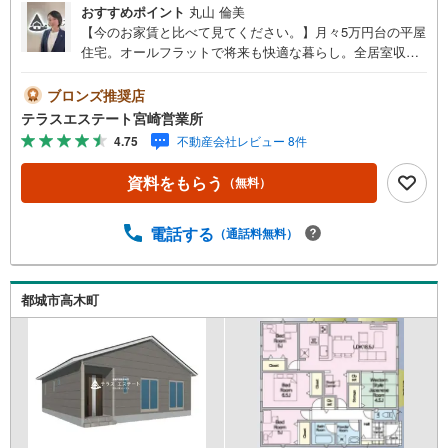
おすすめポイント
丸山 倫美
【今のお家賃と比べて見てください。】月々5万円台の平屋
住宅。オールフラットで将来も快適な暮らし。全居室収納
付き。～山之口小・山之口中学校エリア～平屋で快適な暮
らしが待っています家族が近くに感じられ家族の会話も増
ブロンズ推奨店
えますねウォークインクローゼット付きで収納がたっぷり
テラスエステート宮崎営業所
可能です【周辺環境】・山之口小学校、徒歩約23分・山之
4.75
不動産会社レビュー 8件
口中学校、徒歩約25分【テラスステートが選ばれる理由】
＼開業わずか2年で仲介実績200棟越え/取引実績が多いから
資料をもらう
（無料）
安心して任せられる！3日に1棟を仲介できるその理由は↓
大手分譲会社出身者が経営する不動産会社だから（1）「情
報量・専門知識・ノウハウ」をお客様へ還元！（2）なんと
電話する
（通話料無料）
言っても住宅ローンに強い！承認率86％！（3）【未公開情
報】多数！土地＋建物＋外構＋税、全て込み価格！お気軽
にお問い合わせください（^^）。
都城市高木町