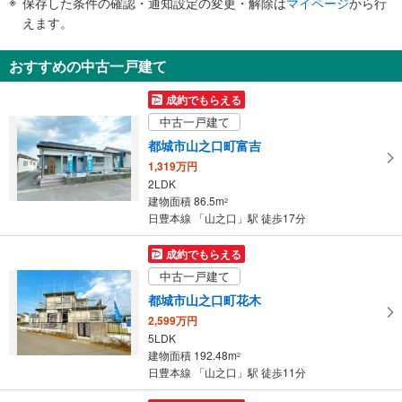
保存した条件の確認・通知設定の変更・解除は
マイページ
から行
で
えます。
通
知
おすすめの中古一戸建て
を
受
成約でもらえる
け
中古一戸建て
取
都城市山之口町富吉
る
1,319万円
・
2LDK
条
建物面積 86.5m
2
件
日豊本線 「山之口」駅 徒歩17分
を
マ
成約でもらえる
イ
中古一戸建て
ペ
都城市山之口町花木
ー
2,599万円
ジ
5LDK
に
建物面積 192.48m
2
保
日豊本線 「山之口」駅 徒歩11分
存