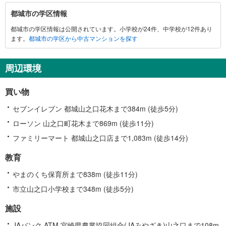
都
都城市の学区情報
城
都城市の学区情報は公開されています。小学校が24件、中学校が12件あり
市
ます。
都城市の学区から中古マンションを探す
に
関
す
周辺環境
る
情
買い物
報
セブンイレブン 都城山之口花木まで384m (徒歩5分)
ローソン 山之口町花木まで869m (徒歩11分)
ファミリーマート 都城山之口店まで1,083m (徒歩14分)
教育
やまのくち保育所まで838m (徒歩11分)
市立山之口小学校まで348m (徒歩5分)
施設
JAバンク ATM 宮崎県農業協同組合(JAみやざき)山之口まで108m