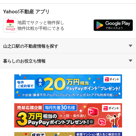
Yahoo!不動産 アプリ
地図でサクッと物件探し
物件比較が手軽にできる
山之口駅の不動産情報を探す
暮らしのお役立ち情報
不動産・住宅
賃貸住宅
マンションカタログ
教えて！住まいの先生
新築マンション
中古マンション
新築一戸建て
中古一戸建て
注文住宅
土地
売却査定