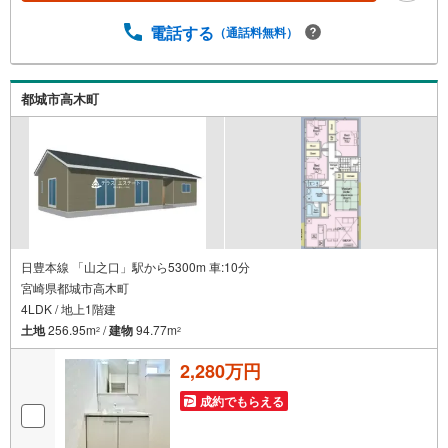
るかわからない…』『車の借り入れがある…』↓↓↓↓↓↓↓
↓↓↓↓↓ テラスエステートなら… ・頭金ゼロ・ボーナス払
電話する
（通話料無料）
い無しOK！・提携銀行多数だから住宅ローンに強い！・お
借入れのある方や過去にローン審査がダメだった方もご相
談可能。『無理のない支払いでマイホーム購入』をご提案
都城市高木町
いたします。
日豊本線 「山之口」駅から5300m 車:10分
宮崎県都城市高木町
4LDK / 地上1階建
土地
256.95m
/
建物
94.77m
2
2
2,280万円
成約でもらえる