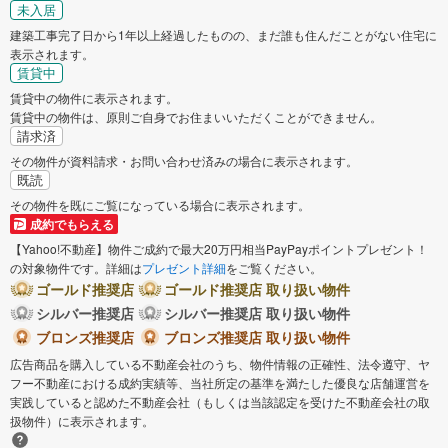
未入居
建築工事完了日から1年以上経過したものの、まだ誰も住んだことがない住宅に
表示されます。
賃貸中
賃貸中の物件に表示されます。
賃貸中の物件は、原則ご自身でお住まいいただくことができません。
請求済
その物件が資料請求・お問い合わせ済みの場合に表示されます。
既読
その物件を既にご覧になっている場合に表示されます。
成約でもらえる
【Yahoo!不動産】物件ご成約で最大20万円相当PayPayポイントプレゼント！
の対象物件です。詳細は
プレゼント詳細
をご覧ください。
ゴールド推奨店
ゴールド推奨店 取り扱い物件
シルバー推奨店
シルバー推奨店 取り扱い物件
ブロンズ推奨店
ブロンズ推奨店 取り扱い物件
広告商品を購入している不動産会社のうち、物件情報の正確性、法令遵守、ヤ
フー不動産における成約実績等、当社所定の基準を満たした優良な店舗運営を
実践していると認めた不動産会社（もしくは当該認定を受けた不動産会社の取
扱物件）に表示されます。