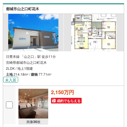
だから住宅ローンに強い！・お借入れのある方や過去にロ
ーン審査がダメだった方もご相談可能。『無理のない支払
都城市山之口町花木
いでマイホーム購入』をご提案いたします。
日豊本線 「山之口」駅 徒歩11分
宮崎県都城市山之口町花木
2LDK / 地上1階建
土地
214.18m
/
建物
77.71m
2
2
未入居
2,150万円
成約でもらえる
画像
36
枚