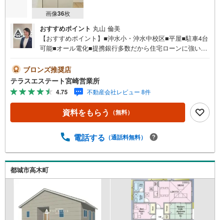
画像
36
枚
おすすめポイント
丸山 倫美
【おすすめポイント】■沖水小・沖水中校区■平屋■駐車4台
可能■オール電化■提携銀行多数だから住宅ローンに強い！
■当社では10人中8人が住宅ローン審査通過！■お借入れの
ある方ご相談ください。■ご見学・ローン相談だけでも大歓
ブロンズ推奨店
迎！ 平日・土日祝いつでもご案内可能。 『今すぐ見たい』
テラスエステート宮崎営業所
にもできるだけ対応いたします（＾＾） 短時間でのご見学
4.75
不動産会社レビュー 8件
も大歓迎。 お仕事帰りのご見学も可能。ご希望の日時や時
間お気軽にお申し付けください。 ●住宅ローンの相談大歓
資料をもらう
（無料）
迎（無料）『支払いができるか不安…』『頭金が用意でき
るかわからない…』『車の借り入れがある…』↓↓↓↓↓↓↓
↓↓↓↓↓ テラスエステートなら… ・頭金ゼロ・ボーナス払
電話する
（通話料無料）
い無しOK！・提携銀行多数だから住宅ローンに強い！・お
借入れのある方や過去にローン審査がダメだった方もご相
談可能。『無理のない支払いでマイホーム購入』をご提案
都城市高木町
いたします。