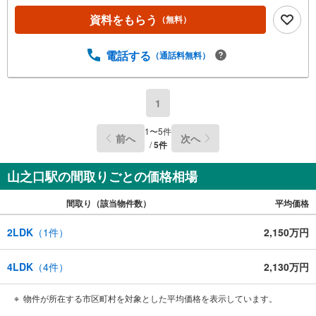
間お気軽にお申し付けください。 ●住宅ローンの相談大歓
資料をもらう
（無料）
迎（無料）『支払いができるか不安…』『頭金が用意でき
るかわからない…』『車の借り入れがある…』↓↓↓↓↓↓↓
↓↓↓↓↓ テラスエステートなら… ・頭金ゼロ・ボーナス払
電話する
（通話料無料）
い無しOK！・提携銀行多数だから住宅ローンに強い！・お
借入れのある方や過去にローン審査がダメだった方もご相
談可能。『無理のない支払いでマイホーム購入』をご提案
1
いたします。
1
〜
5
件
前へ
次へ
/
5
件
山之口駅の間取りごとの価格相場
間取り（該当物件数）
平均価格
2LDK
（
1
件）
2,150万円
4LDK
（
4
件）
2,130万円
物件が所在する市区町村を対象とした平均価格を表示しています。