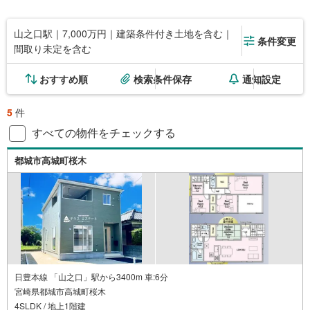
山之口駅｜7,000万円｜建築条件付き土地を含む｜
条件変更
間取り未定を含む
おすすめ順
検索条件保存
通知設定
5
件
すべての物件をチェックする
都城市高城町桜木
日豊本線 「山之口」駅から3400m 車:6分
宮崎県都城市高城町桜木
4SLDK / 地上1階建