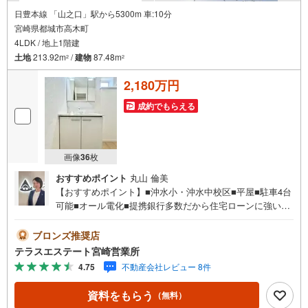
日豊本線 「山之口」駅から5300m 車:10分
宮崎県都城市高木町
4LDK / 地上1階建
土地
213.92m
/
建物
87.48m
2
2
2,180万円
成約でもらえる
画像
36
枚
おすすめポイント
丸山 倫美
【おすすめポイント】■沖水小・沖水中校区■平屋■駐車4台
可能■オール電化■提携銀行多数だから住宅ローンに強い！
■当社では10人中8人が住宅ローン審査通過！■お借入れの
ある方ご相談ください。■ご見学・ローン相談だけでも大歓
ブロンズ推奨店
迎！ 平日・土日祝いつでもご案内可能。 『今すぐ見たい』
テラスエステート宮崎営業所
にもできるだけ対応いたします（＾＾） 短時間でのご見学
4.75
不動産会社レビュー 8件
も大歓迎。 お仕事帰りのご見学も可能。ご希望の日時や時
間お気軽にお申し付けください。 ●住宅ローンの相談大歓
資料をもらう
（無料）
迎（無料）『支払いができるか不安…』『頭金が用意でき