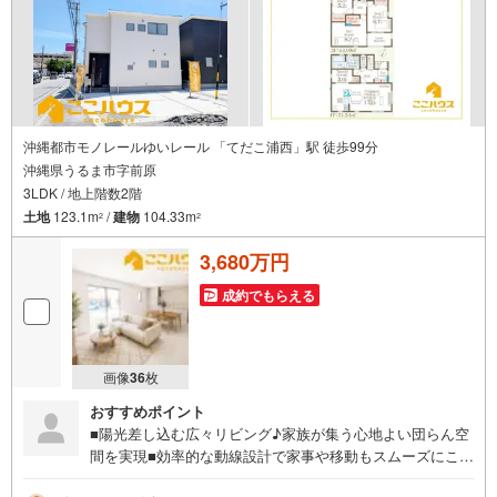
沖縄都市モノレールゆいレール 「てだこ浦西」駅 徒歩99分
沖縄県うるま市字前原
3LDK / 地上階数2階
土地
123.1m
/
建物
104.33m
2
2
3,680万円
成約でもらえる
画像
36
枚
おすすめポイント
■陽光差し込む広々リビング♪家族が集う心地よい団らん空
間を実現■効率的な動線設計で家事や移動もスムーズにこな
せる快適な間取り◎■駐車2台可能で日常利用にも対応でき