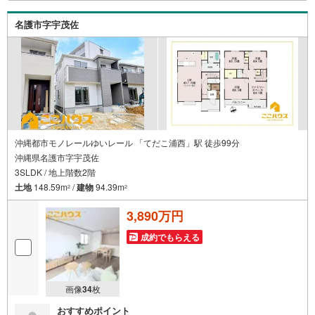
＝＝＝＝＝＝＝＝＝＝＝＝＝＝＝＝こちらの物件は「Yaho
o！不動産 成約でPayPayポイント最大20万円相当プレゼン
名護市字宇茂佐
ト」対象です！資料請求または見学予約からご成約でポイ
ントGET！詳細はキャンペーンページをご確認ください。
＝＝＝＝＝＝＝＝＝＝＝＝＝＝＝＝＝＝＝＝＝＝＝＝＝＝
＝＝＝＝＝＝＝
沖縄都市モノレールゆいレール 「てだこ浦西」駅 徒歩99分
沖縄県名護市字宇茂佐
3SLDK / 地上階数2階
土地
148.59m
/
建物
94.39m
2
2
3,890万円
成約でもらえる
画像
34
枚
おすすめポイント