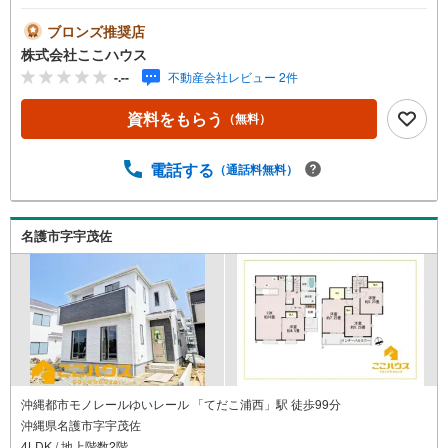
設計◎■駐車スペース確保で通勤や外出にも便利な住まい実
際に足を運んで頂くと、日当たりや周辺の雰囲気などもよ
ブロンズ推奨店
く分かります♪ 見学のご希望は、希望日時をお知らせいた
株式会社ここハウス
だくだけでOKです！＝＝＝＝＝＝＝＝＝＝＝＝＝＝＝＝＝
-.--
不動産会社レビュー 2件
＝＝＝＝＝＝＝＝＝＝＝＝＝＝＝＝【営業時間 9:00-20:0
0】定休日:年中無休上記時間はお電話が繋がりやすくなっ
資料をもらう
（無料）
ております。ぜひお気軽にご連絡下さい！現地を見学され
る場合は「室内・現地を見学する（無料）」ボタンよりご
希望の日時をご記入いただけますとスムーズにご案内が可
電話する
（通話料無料）
能です。＝＝＝＝＝＝＝＝＝＝＝＝＝＝＝＝＝＝＝＝＝＝
＝＝＝＝＝＝＝＝＝＝＝こちらの物件は「Yahoo！不動産
成約でPayPayポイント最大20万円相当プレゼント」対象で
名護市字宇茂佐
す！資料請求または見学予約からご成約でポイントGET！
詳細はキャンペーンページをご確認ください。＝＝＝＝＝
＝＝＝＝＝＝＝＝＝＝＝＝＝＝＝＝＝＝＝＝＝＝＝＝＝＝
＝＝
沖縄都市モノレールゆいレール 「てだこ浦西」駅 徒歩99分
沖縄県名護市字宇茂佐
4LDK / 地上階数2階