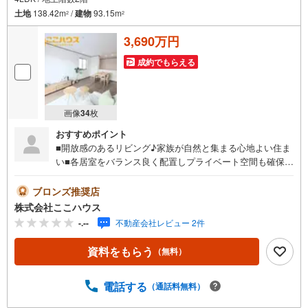
土地
138.42m
/
建物
93.15m
2
2
3,690万円
成約でもらえる
画像
34
枚
おすすめポイント
■開放感のあるリビング♪家族が自然と集まる心地よい住ま
い■各居室をバランス良く配置しプライベート空間も確保し
た設計◎■日常の使いやすさに配慮された快適な暮らしを支
える住まい実際に足を運んで頂くと、日当たりや周辺の雰
ブロンズ推奨店
囲気などもよく分かります♪ 見学のご希望は、希望日時を
株式会社ここハウス
お知らせいただくだけでOKです！＝＝＝＝＝＝＝＝＝＝＝
-.--
不動産会社レビュー 2件
＝＝＝＝＝＝＝＝＝＝＝＝＝＝＝＝＝＝＝＝＝＝【営業時
間 9:00-20:00】定休日:年中無休上記時間はお電話が繋がり
資料をもらう
（無料）
やすくなっております。ぜひお気軽にご連絡下さい！現地
を見学される場合は「室内・現地を見学する（無料）」ボ
タンよりご希望の日時をご記入いただけますとスムーズに
電話する
（通話料無料）
ご案内が可能です。＝＝＝＝＝＝＝＝＝＝＝＝＝＝＝＝＝