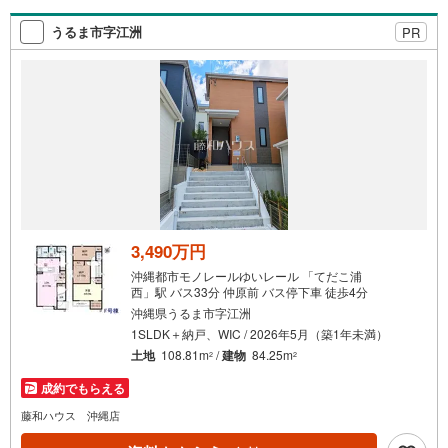
うるま市字江洲
PR
3,490万円
沖縄都市モノレールゆいレール 「てだこ浦
西」駅 バス33分 仲原前 バス停下車 徒歩4分
沖縄県うるま市字江洲
1SLDK＋納戸、WIC / 2026年5月（築1年未満）
土地
108.81m
/
建物
84.25m
2
2
成約でもらえる
藤和ハウス 沖縄店