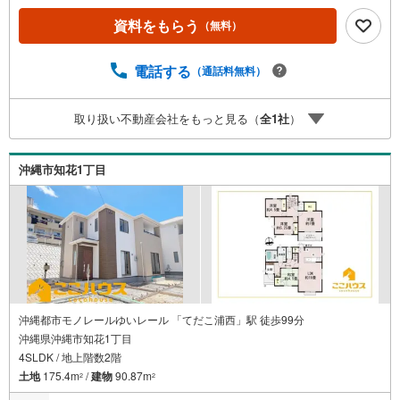
0】定休日:年中無休上記時間はお電話が繋がりやすくなっ
資料をもらう
（無料）
ております。ぜひお気軽にご連絡下さい！現地を見学され
る場合は「室内・現地を見学する（無料）」ボタンよりご
希望の日時をご記入いただけますとスムーズにご案内が可
電話する
（通話料無料）
能です。＝＝＝＝＝＝＝＝＝＝＝＝＝＝＝＝＝＝＝＝＝＝
＝＝＝＝＝＝＝＝＝＝＝こちらの物件は「Yahoo！不動産
取り扱い不動産会社をもっと見る（
全
1
社
）
成約でPayPayポイント最大20万円相当プレゼント」対象で
す！資料請求または見学予約からご成約でポイントGET！
詳細はキャンペーンページをご確認ください。＝＝＝＝＝
沖縄市知花1丁目
＝＝＝＝＝＝＝＝＝＝＝＝＝＝＝＝＝＝＝＝＝＝＝＝＝＝
＝＝
沖縄都市モノレールゆいレール 「てだこ浦西」駅 徒歩99分
沖縄県沖縄市知花1丁目
4SLDK / 地上階数2階
土地
175.4m
/
建物
90.87m
2
2