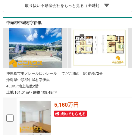
＝＝＝＝＝＝＝＝＝こちらの物件は「Yahoo！不動産 成約
取り扱い不動産会社をもっと見る（
全
3
社
）
でPayPayポイント最大20万円相当プレゼント」対象です！
資料請求または見学予約からご成約でポイントGET！詳細
はキャンペーンページをご確認ください。＝＝＝＝＝＝＝
中頭郡中城村字伊集
＝＝＝＝＝＝＝＝＝＝＝＝＝＝＝＝＝＝＝＝＝＝＝＝＝＝
沖縄都市モノレールゆいレール 「てだこ浦西」駅 徒歩72分
沖縄県中頭郡中城村字伊集
4LDK / 地上階数2階
土地
161.01m
/
建物
108.48m
2
2
5,160万円
成約でもらえる