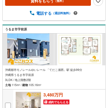
資料をもらう
（無料）
すくなっております。ぜひお気軽にご連絡下さい！現地を
見学される場合は「室内・現地を見学する（無料）」ボタ
ンよりご希望の日時をご記入いただけますとスムーズにご
電話する
（通話料無料）
案内が可能です。＝＝＝＝＝＝＝＝＝＝＝＝＝＝＝＝＝＝
＝＝＝＝＝＝＝＝＝＝＝＝＝＝＝こちらの物件は「Yaho
o！不動産 成約でPayPayポイント最大20万円相当プレゼン
うるま市字前原
ト」対象です！資料請求または見学予約からご成約でポイ
ントGET！詳細はキャンペーンページをご確認ください。
＝＝＝＝＝＝＝＝＝＝＝＝＝＝＝＝＝＝＝＝＝＝＝＝＝＝
＝＝＝＝＝＝＝
沖縄都市モノレールゆいレール 「てだこ浦西」駅 徒歩99分
沖縄県うるま市字前原
3LDK / 地上階数2階
土地
115m
/
建物
105.16m
2
2
3,480万円
成約でもらえる