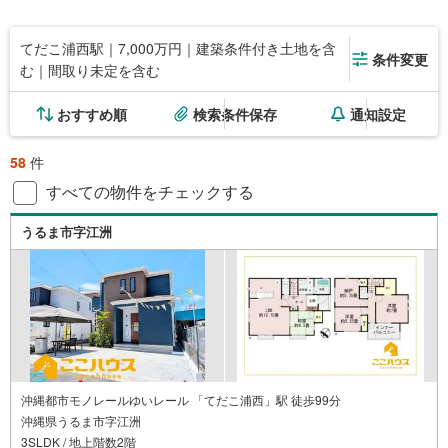
てだこ浦西駅｜7,000万円｜建築条件付き土地を含
条件変更
む｜間取り未定を含む
おすすめ順
検索条件保存
通知設定
58
件
すべての物件をチェックする
うるま市字江洲
沖縄都市モノレールゆいレール 「てだこ浦西」駅 徒歩99分
沖縄県うるま市字江洲
3SLDK / 地上階数2階