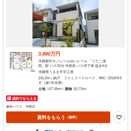
3,890万円
沖縄都市モノレールゆいレール 「てだこ浦
西」駅 バス33分 仲原前 バス停下車 徒歩4分
沖縄県うるま市字江洲
2SLDK＋納戸、ファミリークローク、WIC / 2026年5
月（築1年未満）
土地
127.39m
/
建物
92.73m
2
2
成約でもらえる
藤和ハウス 沖縄店
資料をもらう
（無料）