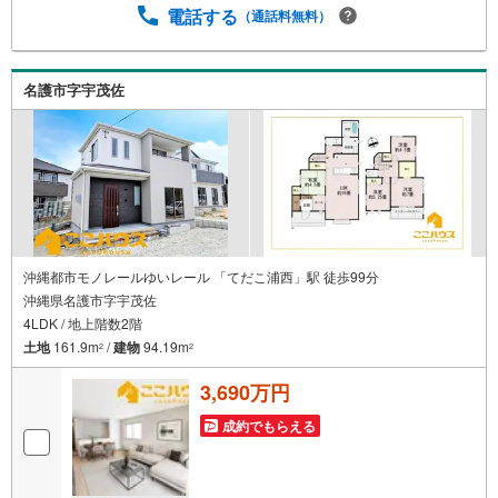
ンよりご希望の日時をご記入いただけますとスムーズにご
電話する
（通話料無料）
案内が可能です。＝＝＝＝＝＝＝＝＝＝＝＝＝＝＝＝＝＝
＝＝＝＝＝＝＝＝＝＝＝＝＝＝＝こちらの物件は「Yaho
o！不動産 成約でPayPayポイント最大20万円相当プレゼン
名護市字宇茂佐
ト」対象です！資料請求または見学予約からご成約でポイ
ントGET！詳細はキャンペーンページをご確認ください。
＝＝＝＝＝＝＝＝＝＝＝＝＝＝＝＝＝＝＝＝＝＝＝＝＝＝
＝＝＝＝＝＝＝
沖縄都市モノレールゆいレール 「てだこ浦西」駅 徒歩99分
沖縄県名護市字宇茂佐
4LDK / 地上階数2階
土地
161.9m
/
建物
94.19m
2
2
3,690万円
成約でもらえる