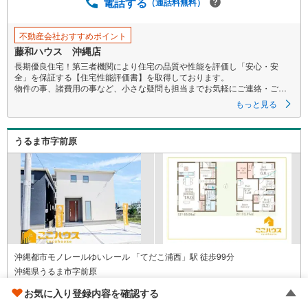
電話する
（通話料無料）
不動産会社おすすめポイント
藤和ハウス 沖縄店
長期優良住宅！第三者機関により住宅の品質や性能を評価し「安心・安
全」を保証する【住宅性能評価書】を取得しております。
物件の事、諸費用の事など、小さな疑問も担当までお気軽にご連絡・ご相
談下さい。
もっと見る
うるま市字前原
沖縄都市モノレールゆいレール 「てだこ浦西」駅 徒歩99分
沖縄県うるま市字前原
3LDK / 地上階数2階
お気に入り登録内容を確認する
土地
124.86m
/
建物
101.85m
2
2