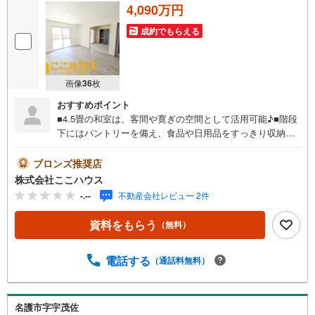
4,090万円
成約でもらえる
画像
36
枚
おすすめポイント
■4.5畳の和室は、客間や寛ぎの空間として活用可能♪■階段
下にはパントリーを備え、食品や日用品をすっきり収納◎■
全居室収納に加えウォークインクローゼットで整理整頓も
快適♪実際に足を運んで頂くと、日当たりや周辺の雰囲気
ブロンズ推奨店
などもよく分かります♪ 見学のご希望は、希望日時をお知
株式会社ここハウス
らせいただくだけでOKです！＝＝＝＝＝＝＝＝＝＝＝＝＝
-.--
不動産会社レビュー 2件
＝＝＝＝＝＝＝＝＝＝＝＝＝＝＝＝＝＝＝＝【営業時間 9:
00-20:00】定休日:年中無休上記時間はお電話が繋がりやす
資料をもらう
（無料）
くなっております。ぜひお気軽にご連絡下さい！現地を見
学される場合は「室内・現地を見学する（無料）」ボタン
よりご希望の日時をご記入いただけますとスムーズにご案
電話する
（通話料無料）
内が可能です。＝＝＝＝＝＝＝＝＝＝＝＝＝＝＝＝＝＝＝
＝＝＝＝＝＝＝＝＝＝＝＝＝＝こちらの物件は「Yahoo！
不動産 成約でPayPayポイント最大20万円相当プレゼン
名護市字宇茂佐