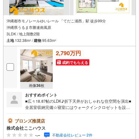
沖縄都市モノレールゆいレール 「てだこ浦西」駅 徒歩99分
沖縄県うるま市勝連南風原
3LDK / 地上階数2階
土地
132.38m
/
建物
95.63m
2
2
2,790万円
成約でもらえる
画像
36
枚
おすすめポイント
■広々18.87帖のLDK♪折下天井がおしゃれな住空間を演出■
全居室収納完備☆寝室にはウォークインクロゼットを設置■
並列駐車2台可能◎お子様の遊び場にぴったりのお庭付き
「今すぐ見てみたい！」という方も大歓迎です♪ 気になる
ブロンズ推奨店
物件は、当日のお問い合わせでもご案内できます！お気軽
株式会社ここハウス
にご連絡ください。＝＝＝＝＝＝＝＝＝＝＝＝＝＝＝＝＝
-.--
不動産会社レビュー 2件
＝＝＝＝＝＝＝＝＝＝＝＝＝＝＝＝【営業時間 9:00-20:0