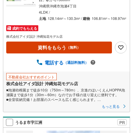
件
沖縄県沖縄市泡瀬4丁目
を
4LDK /
マ
土地
128.14m
～130.3m
/
建物
106.81m
～108.97m
2
2
2
2
イ
成約でもらえる
ペ
株式会社アイダ設計 沖縄知花モデル店
ー
ジ
資料をもらう
（無料）
に
保
電話する
（通話料無料）
存
す
る
不動産会社おすすめポイント
株式会社アイダ設計 沖縄知花モデル店
■泡瀬幼稚園まで徒歩10分（750m～780m）、京進のほいくえんHOPPA泡
瀬園まで徒歩1分（30m～60m）なのでお子様の送り迎えに便利です。
■全室収納完備！お部屋のスペースも広く感じられます。
■LDKと洋室畳敷きは続き間設計。ゆとりある空間で暮らすことができま
もっと見る
す。
うるま市字江洲
PR