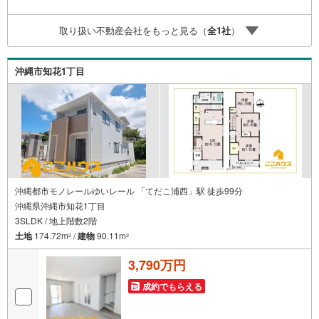
内が可能です。＝＝＝＝＝＝＝＝＝＝＝＝＝＝＝＝＝＝＝
＝＝＝＝＝＝＝＝＝＝＝＝＝＝こちらの物件は「Yahoo！
取り扱い不動産会社をもっと見る（
全
1
社
）
不動産 成約でPayPayポイント最大20万円相当プレゼン
ト」対象です！資料請求または見学予約からご成約でポイ
ントGET！詳細はキャンペーンページをご確認ください。
沖縄市知花1丁目
＝＝＝＝＝＝＝＝＝＝＝＝＝＝＝＝＝＝＝＝＝＝＝＝＝＝
＝＝＝＝＝＝＝
沖縄都市モノレールゆいレール 「てだこ浦西」駅 徒歩99分
沖縄県沖縄市知花1丁目
3SLDK / 地上階数2階
土地
174.72m
/
建物
90.11m
2
2
3,790万円
成約でもらえる