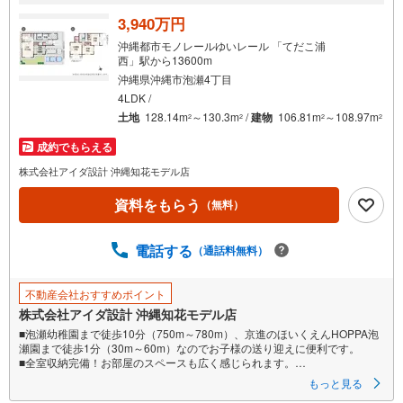
3,940万円
沖縄都市モノレールゆいレール 「てだこ浦
西」駅から13600m
沖縄県沖縄市泡瀬4丁目
4LDK /
土地
128.14m
～130.3m
/
建物
106.81m
～108.97m
2
2
2
2
成約でもらえる
株式会社アイダ設計 沖縄知花モデル店
資料をもらう
（無料）
電話する
（通話料無料）
不動産会社おすすめポイント
株式会社アイダ設計 沖縄知花モデル店
■泡瀬幼稚園まで徒歩10分（750m～780m）、京進のほいくえんHOPPA泡
瀬園まで徒歩1分（30m～60m）なのでお子様の送り迎えに便利です。
■全室収納完備！お部屋のスペースも広く感じられます。
■LDKと洋室畳敷きは続き間設計。ゆとりある空間で暮らすことができま
もっと見る
す。