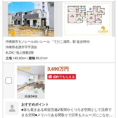
ト」対象です！資料請求または見学予約からご成約でポイ
ントGET！詳細はキャンペーンページをご確認ください。
＝＝＝＝＝＝＝＝＝＝＝＝＝＝＝＝＝＝＝＝＝＝＝＝＝＝
＝＝＝＝＝＝＝
沖縄都市モノレールゆいレール 「てだこ浦西」駅 徒歩99分
沖縄県名護市字宇茂佐
4LDK / 地上階数2階
土地
145.83m
/
建物
95.01m
2
2
3,690万円
成約でもらえる
画像
34
枚
おすすめポイント
■落ち着きある和室完備♪客間やくつろぎ空間として活用で
きる空間■メリハリある間取りで日常もスムーズにこなせる