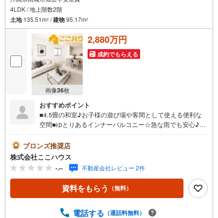
4LDK / 地上階数2階
土地
135.51m
/
建物
95.17m
2
2
2,880万円
成約でもらえる
画像
36
枚
おすすめポイント
■4.5畳の和室♪お子様の遊び場や客間として使える便利な
空間■ゆとりあるインナーバルコニー☆急な雨でも安心♪■
並列駐車3台可◎お庭付きで家族みんながのびのび過ごせる
住まい実際に足を運んで頂くと、日当たりや周辺の雰囲気
ブロンズ推奨店
などもよく分かります♪ 見学のご希望は、希望日時をお知
株式会社ここハウス
らせいただくだけでOKです！＝＝＝＝＝＝＝＝＝＝＝＝＝
-.--
不動産会社レビュー 2件
＝＝＝＝＝＝＝＝＝＝＝＝＝＝＝＝＝＝＝＝【営業時間 9:
00-20:00】定休日:年中無休上記時間はお電話が繋がりやす
資料をもらう
（無料）
くなっております。ぜひお気軽にご連絡下さい！現地を見
学される場合は「室内・現地を見学する（無料）」ボタン
よりご希望の日時をご記入いただけますとスムーズにご案
電話する
（通話料無料）