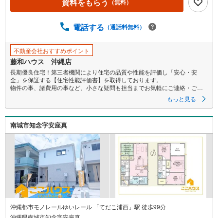
資料をもらう
（無料）
電話する
（通話料無料）
不動産会社おすすめポイント
藤和ハウス 沖縄店
長期優良住宅！第三者機関により住宅の品質や性能を評価し「安心・安
全」を保証する【住宅性能評価書】を取得しております。
物件の事、諸費用の事など、小さな疑問も担当までお気軽にご連絡・ご相
談下さい。
もっと見る
南城市知念字安座真
沖縄都市モノレールゆいレール 「てだこ浦西」駅 徒歩99分
沖縄県南城市知念字安座真