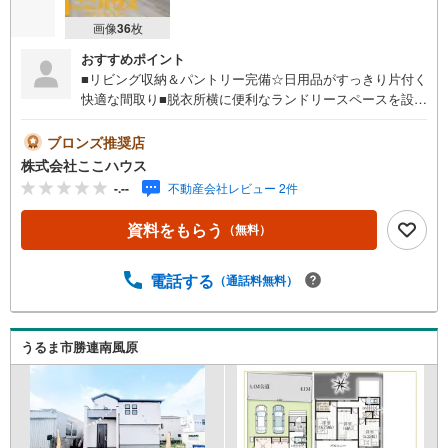
画像
36
枚
おすすめポイント
■リビング収納＆パントリー完備☆日用品がすっきり片付く
快適な間取り■脱衣所横に便利なランドリースペースを設置
☆家事効率をUP↑■駐車3台可◎来客時にも安心の暮らしを
実現♪周辺環境や街並みは、現地で見てこそ実感できます♪
ブロンズ推奨店
「週末に少し見てみたい」そんな軽い気持ちでも大丈夫で
株式会社ここハウス
す！ ぜひご連絡ください♪＝＝＝＝＝＝＝＝＝＝＝＝＝＝
-.--
不動産会社レビュー 2件
＝＝＝＝＝＝＝＝＝＝＝＝＝＝＝＝＝＝＝【営業時間 9:00-
20:00】定休日:年中無休上記時間はお電話が繋がりやすく
資料をもらう
（無料）
なっております。ぜひお気軽にご連絡下さい！現地を見学
される場合は「室内・現地を見学する（無料）」ボタンよ
りご希望の日時をご記入いただけますとスムーズにご案内
電話する
（通話料無料）
が可能です。＝＝＝＝＝＝＝＝＝＝＝＝＝＝＝＝＝＝＝＝
＝＝＝＝＝＝＝＝＝＝＝＝＝こちらの物件は「Yahoo！不
動産 成約でPayPayポイント最大20万円相当プレゼント」
うるま市勝連南風原
対象です！資料請求または見学予約からご成約でポイント
GET！詳細はキャンペーンページをご確認ください。＝＝
＝＝＝＝＝＝＝＝＝＝＝＝＝＝＝＝＝＝＝＝＝＝＝＝＝＝
＝＝＝＝＝