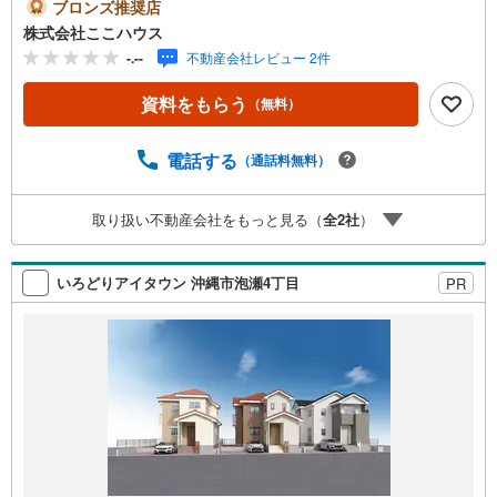
る利便性を備えた住まい「今すぐ見てみたい！」という方
ブロンズ推奨店
も大歓迎です♪ 気になる物件は、当日のお問い合わせでも
株式会社ここハウス
ご案内できます！お気軽にご連絡ください。＝＝＝＝＝＝
-.--
不動産会社レビュー 2件
＝＝＝＝＝＝＝＝＝＝＝＝＝＝＝＝＝＝＝＝＝＝＝＝＝＝
＝【営業時間 9:00-20:00】定休日:年中無休上記時間はお電
資料をもらう
（無料）
話が繋がりやすくなっております。ぜひお気軽にご連絡下
さい！現地を見学される場合は「室内・現地を見学する
（無料）」ボタンよりご希望の日時をご記入いただけます
電話する
（通話料無料）
とスムーズにご案内が可能です。＝＝＝＝＝＝＝＝＝＝＝
＝＝＝＝＝＝＝＝＝＝＝＝＝＝＝＝＝＝＝＝＝＝こちらの
取り扱い不動産会社をもっと見る（
全
2
社
）
物件は「Yahoo！不動産 成約でPayPayポイント最大20万
円相当プレゼント」対象です！資料請求または見学予約か
らご成約でポイントGET！詳細はキャンペーンページをご
いろどりアイタウン 沖縄市泡瀬4丁目
PR
確認ください。＝＝＝＝＝＝＝＝＝＝＝＝＝＝＝＝＝＝＝
＝＝