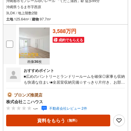
沖縄都市モノレールゆいレール 「てだこ浦西」駅 徒歩99分
沖縄県うるま市字西原
3LDK / 地上階数2階
土地
125.64m
/
建物
97.7m
2
2
3,588万円
成約でもらえる
画像
36
枚
おすすめポイント
■広めのパントリーとランドリールームを確保◎家事も収納
も快適な住まい■全居室収納完備☆すっきり片付き、お部屋
を広々使える設計■建物脇に小さなお庭付き♪多彩に活用で
きる空間実際に足を運んで頂くと、日当たりや周辺の雰囲
ブロンズ推奨店
気などもよく分かります♪ 見学のご希望は、希望日時をお
株式会社ここハウス
知らせいただくだけでOKです！＝＝＝＝＝＝＝＝＝＝＝＝
-.--
不動産会社レビュー 2件
＝＝＝＝＝＝＝＝＝＝＝＝＝＝＝＝＝＝＝＝＝【営業時間
9:00-20:00】定休日:年中無休上記時間はお電話が繋がりや
資料をもらう
（無料）
すくなっております。ぜひお気軽にご連絡下さい！現地を
見学される場合は「室内・現地を見学する（無料）」ボタ