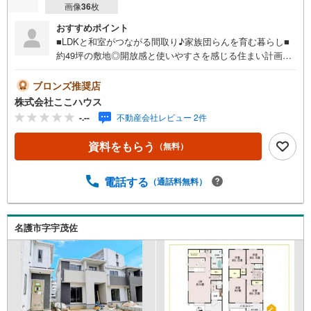
画像
36
枚
おすすめポイント
■LDKと和室がつながる間取り♪家族団らんを育む暮らし■
約49坪の敷地◎開放感と使いやすさを感じる住まい計画■
庭付き住戸☆ガーデニングやお子さまの遊び場にも活用可
能「今すぐ見てみたい！」という方も大歓迎です♪ 気にな
ブロンズ推奨店
る物件は、当日のお問い合わせでもご案内できます！お気
株式会社ここハウス
軽にご連絡ください。＝＝＝＝＝＝＝＝＝＝＝＝＝＝＝＝
-.--
不動産会社レビュー 2件
＝＝＝＝＝＝＝＝＝＝＝＝＝＝＝＝＝【営業時間 9:00-20:0
0】定休日:年中無休上記時間はお電話が繋がりやすくなっ
資料をもらう
（無料）
ております。ぜひお気軽にご連絡下さい！現地を見学され
る場合は「室内・現地を見学する（無料）」ボタンよりご
希望の日時をご記入いただけますとスムーズにご案内が可
電話する
（通話料無料）
能です。＝＝＝＝＝＝＝＝＝＝＝＝＝＝＝＝＝＝＝＝＝＝
＝＝＝＝＝＝＝＝＝＝＝こちらの物件は「Yahoo！不動産
成約でPayPayポイント最大20万円相当プレゼント」対象で
名護市字宇茂佐
す！資料請求または見学予約からご成約でポイントGET！
詳細はキャンペーンページをご確認ください。＝＝＝＝＝
＝＝＝＝＝＝＝＝＝＝＝＝＝＝＝＝＝＝＝＝＝＝＝＝＝＝
＝＝