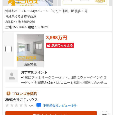
沖縄都市モノレールゆいレール 「てだこ浦西」駅 徒歩99分
沖縄県うるま市字西原
2SLDK / 地上階数2階
土地
155.76m
/
建物
105.99m
2
2
3,988万円
成約でもらえる
画像
36
枚
おすすめポイント
■1階にファミリークローゼット、2階にウォークインクロ
ーゼットを完備♪■2面バルコニーを採用◎用途に合わせて
使い分けできる設計■勝手口付き☆ゴミ出しや出入りがしや
すい間取り「今すぐ見てみたい！」という方も大歓迎です
ブロンズ推奨店
♪ 気になる物件は、当日のお問い合わせでもご案内できま
株式会社ここハウス
す！お気軽にご連絡ください。＝＝＝＝＝＝＝＝＝＝＝＝
-.--
不動産会社レビュー 2件
＝＝＝＝＝＝＝＝＝＝＝＝＝＝＝＝＝＝＝＝＝【営業時間
9:00-20:00】定休日:年中無休上記時間はお電話が繋がりや