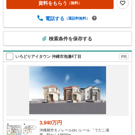
資料をもらう
（無料）
すくなっております。ぜひお気軽にご連絡下さい！現地を
見学される場合は「室内・現地を見学する（無料）」ボタ
ンよりご希望の日時をご記入いただけますとスムーズにご
電話する
（通話料無料）
案内が可能です。＝＝＝＝＝＝＝＝＝＝＝＝＝＝＝＝＝＝
＝＝＝＝＝＝＝＝＝＝＝＝＝＝＝こちらの物件は「Yaho
こ
o！不動産 成約でPayPayポイント最大20万円相当プレゼン
検索条件を保存する
の
ト」対象です！資料請求または見学予約からご成約でポイ
検
ントGET！詳細はキャンペーンページをご確認ください。
＝＝＝＝＝＝＝＝＝＝＝＝＝＝＝＝＝＝＝＝＝＝＝＝＝＝
索
いろどりアイタウン 沖縄市泡瀬4丁目
PR
＝＝＝＝＝＝＝
条
件
で
通
知
を
受
け
取
る
3,940万円
・
沖縄都市モノレールゆいレール 「てだこ浦
条
西」駅から13600m