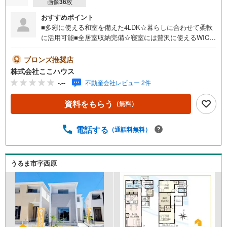
画像
36
枚
おすすめポイント
■多彩に使える和室を備えた4LDK☆暮らしに合わせて柔軟
に活用可能■全居室収納完備☆寝室には贅沢に使えるWICを
設置■駐車3台可能◎来客時も安心の敷地です（＾＾）♪周
辺環境や街並みは、現地で見てこそ実感できます♪ 「週末
ブロンズ推奨店
に少し見てみたい」そんな軽い気持ちでも大丈夫です！ ぜ
株式会社ここハウス
ひご連絡ください♪＝＝＝＝＝＝＝＝＝＝＝＝＝＝＝＝＝
-.--
不動産会社レビュー 2件
＝＝＝＝＝＝＝＝＝＝＝＝＝＝＝＝【営業時間 9:00-20:0
0】定休日:年中無休上記時間はお電話が繋がりやすくなっ
資料をもらう
（無料）
ております。ぜひお気軽にご連絡下さい！現地を見学され
る場合は「室内・現地を見学する（無料）」ボタンよりご
希望の日時をご記入いただけますとスムーズにご案内が可
電話する
（通話料無料）
能です。＝＝＝＝＝＝＝＝＝＝＝＝＝＝＝＝＝＝＝＝＝＝
＝＝＝＝＝＝＝＝＝＝＝こちらの物件は「Yahoo！不動産
成約でPayPayポイント最大20万円相当プレゼント」対象で
うるま市字西原
す！資料請求または見学予約からご成約でポイントGET！
詳細はキャンペーンページをご確認ください。＝＝＝＝＝
＝＝＝＝＝＝＝＝＝＝＝＝＝＝＝＝＝＝＝＝＝＝＝＝＝＝
＝＝