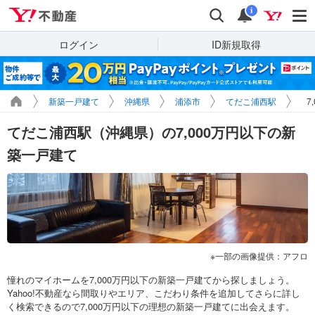
Yahoo!不動産
検索
通知
i
ログイン
ID新規取得
新築一戸建て
沖縄県
浦添市
てだこ浦西駅
7
てだこ浦西駅（沖縄県）の7,000万円以下の新
築一戸建て
一部の画像提供：アフロ
憧れのマイホームを7,000万円以下の新築一戸建てから探しましょう。
Yahoo!不動産なら間取りやエリア、こだわり条件を追加してさらに詳し
く検索できるので7,000万円以下の理想の新築一戸建てに出会えます。