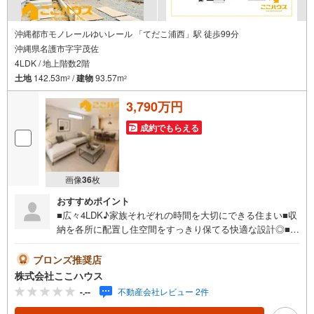
沖縄都市モノレールゆいレール 「てだこ浦西」駅 徒歩99分
沖縄県名護市字宇茂佐
4LDK / 地上階数2階
土地
142.53m
/
建物
93.57m
2
2
3,790万円
成約でもらえる
画像
36
枚
おすすめポイント
■広々4LDK♪家族それぞれの時間を大切にできる住まい■収
納を各所に配置し住空間をすっきり保てる快適な設計◎■駐
車スペース2台確保で日々の移動にも配慮された暮らしやす
い住まい「今すぐ見てみたい！」という方も大歓迎です♪
ブロンズ推奨店
気になる物件は、当日のお問い合わせでもご案内できま
株式会社ここハウス
す！お気軽にご連絡ください。＝＝＝＝＝＝＝＝＝＝＝＝
-.--
不動産会社レビュー 2件
＝＝＝＝＝＝＝＝＝＝＝＝＝＝＝＝＝＝＝＝＝【営業時間
9:00-20:00】定休日:年中無休上記時間はお電話が繋がりや