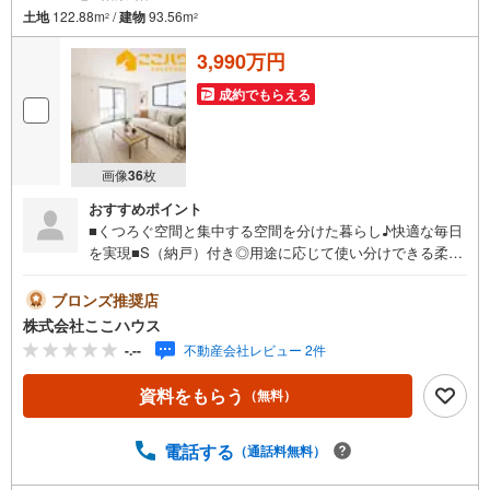
土地
122.88m
/
建物
93.56m
2
2
3,990万円
成約でもらえる
画像
36
枚
おすすめポイント
■くつろぐ空間と集中する空間を分けた暮らし♪快適な毎日
を実現■S（納戸）付き◎用途に応じて使い分けできる柔軟
な空間■周辺環境充実☆暮らしやすさを実感できる立地「今
すぐ見てみたい！」という方も大歓迎です♪ 気になる物件
ブロンズ推奨店
は、当日のお問い合わせでもご案内できます！お気軽にご
株式会社ここハウス
連絡ください。＝＝＝＝＝＝＝＝＝＝＝＝＝＝＝＝＝＝＝
-.--
不動産会社レビュー 2件
＝＝＝＝＝＝＝＝＝＝＝＝＝＝【営業時間 9:00-20:00】定
休日:年中無休上記時間はお電話が繋がりやすくなっており
資料をもらう
（無料）
ます。ぜひお気軽にご連絡下さい！現地を見学される場合
は「室内・現地を見学する（無料）」ボタンよりご希望の
日時をご記入いただけますとスムーズにご案内が可能で
電話する
（通話料無料）
す。＝＝＝＝＝＝＝＝＝＝＝＝＝＝＝＝＝＝＝＝＝＝＝＝