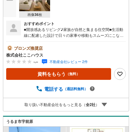
画像
36
枚
おすすめポイント
■開放感あるリビング♪家族が自然と集まる住空間■生活動
線に配慮した設計で日々の家事や移動もスムーズにこなせ
る◎■駐車2台可能で通勤やお出かけにも便利な利便性を備
えた住まい周辺環境や街並みはは、現地で見てこそ実感で
ブロンズ推奨店
きます♪ 「週末に少し見てみたい」そんな軽い気持ちでも
株式会社ここハウス
大丈夫です！ ぜひご連絡ください♪＝＝＝＝＝＝＝＝＝＝
-.--
不動産会社レビュー 2件
＝＝＝＝＝＝＝＝＝＝＝＝＝＝＝＝＝＝＝＝＝＝＝【営業
時間 9:00-20:00】定休日:年中無休上記時間はお電話が繋が
資料をもらう
（無料）
りやすくなっております。ぜひお気軽にご連絡下さい！現
地を見学される場合は「室内・現地を見学する（無料）」
ボタンよりご希望の日時をご記入いただけますとスムーズ
電話する
（通話料無料）
にご案内が可能です。＝＝＝＝＝＝＝＝＝＝＝＝＝＝＝＝
＝＝＝＝＝＝＝＝＝＝＝＝＝＝＝＝＝こちらの物件は「Ya
取り扱い不動産会社をもっと見る（
全
2
社
）
hoo！不動産 成約でPayPayポイント最大20万円相当プレゼ
ント」対象です！資料請求または見学予約からご成約でポ
イントGET！詳細はキャンペーンページをご確認くださ
うるま市字前原
い。＝＝＝＝＝＝＝＝＝＝＝＝＝＝＝＝＝＝＝＝＝＝＝＝
＝＝＝＝＝＝＝＝＝