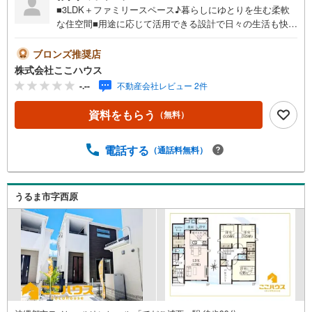
■3LDK＋ファミリースペース♪暮らしにゆとりを生む柔軟
な住空間■用途に応じて活用できる設計で日々の生活も快適
にサポート◎■駐車スペース2台確保で通勤やお出かけにも
便利な暮らしやすい住まい周辺環境や街並みはは、現地で
ブロンズ推奨店
見てこそ実感できます♪ 「週末に少し見てみたい」そんな
株式会社ここハウス
軽い気持ちでも大丈夫です！ ぜひご連絡ください♪＝＝＝
-.--
不動産会社レビュー 2件
＝＝＝＝＝＝＝＝＝＝＝＝＝＝＝＝＝＝＝＝＝＝＝＝＝＝
＝＝＝＝【営業時間 9:00-20:00】定休日:年中無休上記時間
資料をもらう
（無料）
はお電話が繋がりやすくなっております。ぜひお気軽にご
連絡下さい！現地を見学される場合は「室内・現地を見学
する（無料）」ボタンよりご希望の日時をご記入いただけ
電話する
（通話料無料）
ますとスムーズにご案内が可能です。＝＝＝＝＝＝＝＝＝
＝＝＝＝＝＝＝＝＝＝＝＝＝＝＝＝＝＝＝＝＝＝＝＝こち
らの物件は「Yahoo！不動産 成約でPayPayポイント最大2
うるま市字西原
0万円相当プレゼント」対象です！資料請求または見学予約
からご成約でポイントGET！詳細はキャンペーンページを
ご確認ください。＝＝＝＝＝＝＝＝＝＝＝＝＝＝＝＝＝＝
＝＝＝＝＝＝＝