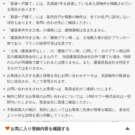
「新築一戸建て」には、完成後1年を経過している未入居物件が掲載されてい
る場合があります。
「新築一戸建て」には、販売住戸が複数の物件は、全ての住戸に該当しない
項目もあります。各問い合わせ先にご確認ください。
「建築条件付き土地」の価格には、建物価格は含まれません。
「建築条件付き土地」の「建物プラン例」は、土地購入者の設計プランの一
例であり、プランの採用可否は任意です。
「土地（建築条件なし）」の「建物プラン例」に関して、そのプラン例は特
定の建築請負会社によるもので、 当該建築請負会社以外で建てた場合、同様
のものが同価格で建てられるとは限りません。また、建築請負会社を特定す
るものではありません。
お客様が入力する個人情報を含むお問い合わせデータは、当該物件の取扱会
社に送信され、そこで管理されます。
お問い合わせをされたお客様へは、取扱会社がご連絡いたします。
物件に関するお客様のお問い合わせについては、LINEヤフー株式会社は一切
関与いたしません。取扱会社に直接ご確認ください。
不動産購入の検討、契約にあたってはお客様ご自身が情報を確認し、各会社
より十分な説明を受け判断してください。
本ページの掲載内容は変更される場合があります。あらかじめご了承くださ
お気に入り登録内容を確認する
い。