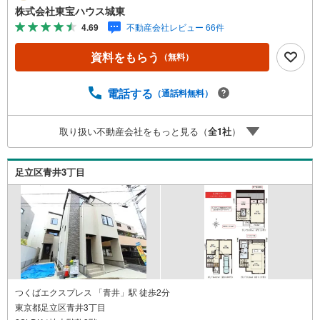
として暮らしの「安心」を守り続けます。【Yahoo！ 不動
株式会社東宝ハウス城東
産キャンペーン対象店舗】当店で物件を成約するとPayPay
4.69
不動産会社レビュー 66件
ボーナスライトがもらえる「Yahoo！ 不動産 物件ご成約キ
ャンペーン」の対象になります。「資料をもらう」「見学
資料をもらう
（無料）
予約をする」ボタンからお問い合わせください。※必ずYah
oo！ JAPAN IDでログインしてください。※PayPayボーナ
スライトは出金と譲渡はできません。ご案内・詳細な資料
電話する
（通話料無料）
のご請求はお気軽にどうぞ♪お電話でのお問い合わせも常
時受け付けております！■頭金0円からのご購入可能です■
取り扱い不動産会社をもっと見る（
全
1
社
）
（諸費用もOK）お気軽にお問い合わせください。
足立区青井3丁目
つくばエクスプレス 「青井」駅 徒歩2分
東京都足立区青井3丁目