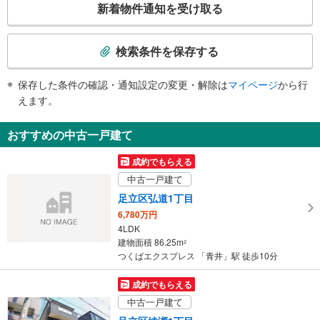
新着物件通知を受け取る
・改札⇔Ａ１（西口）出口
の
・改札⇔Ａ２（東口）出口
検
トイレ
索
検索条件を保存する
《多機能トイレ》
条
・改札内
件
保存した条件の確認・通知設定の変更・解除は
マイページ
から行
その他
で
えます。
・ＡＥＤ
通
知
おすすめの中古一戸建て
を
受
成約でもらえる
け
中古一戸建て
取
足立区弘道1丁目
る
6,780万円
・
4LDK
条
建物面積 86.25m
2
件
つくばエクスプレス 「青井」駅 徒歩10分
を
マ
成約でもらえる
イ
中古一戸建て
ペ