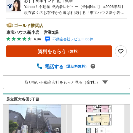
おすすめポイント
北川 楓華
Yahoo！不動産 成約者レビュー【全国No.1】 ※2026年5月
現在多くのお客様から選ばれ続ける「東宝ハウス新小岩」
が、圧倒的な実力でお住まい探しをサポートします！■本日
見学OK■営業時間内（9:00～20:00）はお電話でのご連絡が
ゴールド推奨店
スムーズです。ご自宅への送迎・最寄駅でのお待ち合わせ
東宝ハウス新小岩 営業3課
等、お気軽にご相談ください。 選ばれる3つの「圧倒的メ
4.84
不動産会社レビュー 66件
リット」 （1）【業界最低水準の提携住宅ローン】「他社
で断られた」「借入がある」方も独自審査で多数承認！優
資料をもらう
（無料）
遇金利と各種手数料0円でお得に。（2）【未来カレンダー
で資金の不安ゼロへ】専用ソフトで将来の家計を無料シミ
ュレーション。「月々いくらなら安心か」をプロが明確に
電話する
（通話料無料）
します。（3）【ご購入後の生涯サポート】売って終わりで
はありません。専属FPがお引渡し後も一生涯お守りしま
取り扱い不動産会社をもっと見る（
全
1
社
）
す。 Yahoo！不動産キャンペーン対象店舗 当店でのご成約
でPayPayボーナスがもらえるキャンペーン対象です！※必
ずYahoo！ JAPAN IDでログインの上お問い合わせくださ
足立区大谷田5丁目
い。