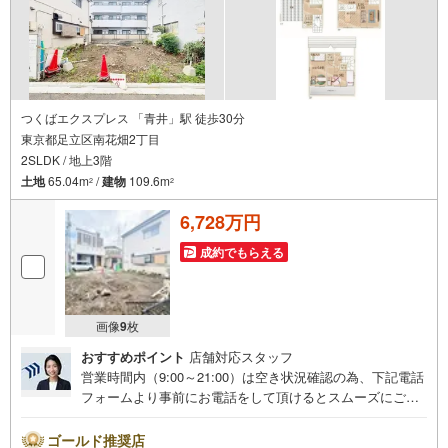
つくばエクスプレス 「青井」駅 徒歩30分
東京都足立区南花畑2丁目
2SLDK / 地上3階
土地
65.04m
/
建物
109.6m
2
2
6,728万円
成約でもらえる
画像
9
枚
おすすめポイント
店舗対応スタッフ
営業時間内（9:00～21:00）は空き状況確認の為、下記電話
フォームより事前にお電話をして頂けるとスムーズにご案
内ができます。▽TOHO HOUSE CLUB▽現時点の未来
カレンダーの作成▽ご購入後もお客様の人生のパートナー
ゴールド推奨店