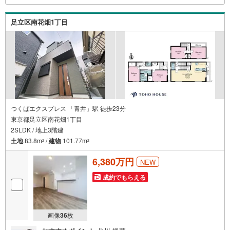
え・最寄駅での待ち合わせ、物件周辺のコンビニ等でお待
ち合わせなど、ご希望をお伝えください。ご希望条件をお
足立区南花畑1丁目
伝え頂けましたら、ご見学希望物件以外の資料も用意して
参ります。もちろん他の物件も併せてご案内させていただ
きます。
つくばエクスプレス 「青井」駅 徒歩23分
東京都足立区南花畑1丁目
2SLDK / 地上3階建
土地
83.8m
/
建物
101.77m
2
2
6,380万円
NEW
成約でもらえる
画像
36
枚