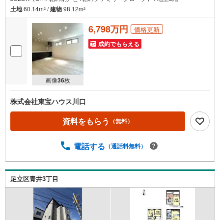
土地
60.14m
/
建物
98.12m
2
2
6,798万円
価格更新
成約でもらえる
画像
36
枚
株式会社東宝ハウス川口
資料をもらう
（無料）
電話する
（通話料無料）
足立区青井3丁目