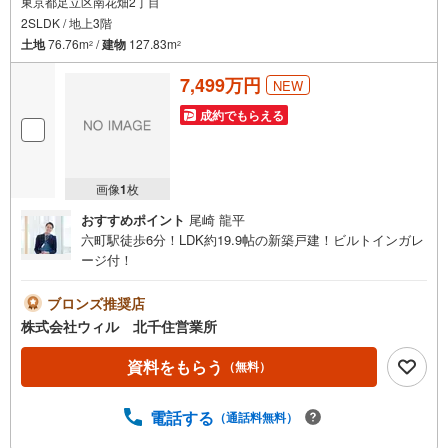
東京都足立区南花畑2丁目
2SLDK / 地上3階
土地
76.76m
/
建物
127.83m
2
2
7,499万円
NEW
成約でもらえる
画像
1
枚
おすすめポイント
尾崎 龍平
六町駅徒歩6分！LDK約19.9帖の新築戸建！ビルトインガレ
ージ付！
ブロンズ推奨店
株式会社ウィル 北千住営業所
資料をもらう
（無料）
電話する
（通話料無料）