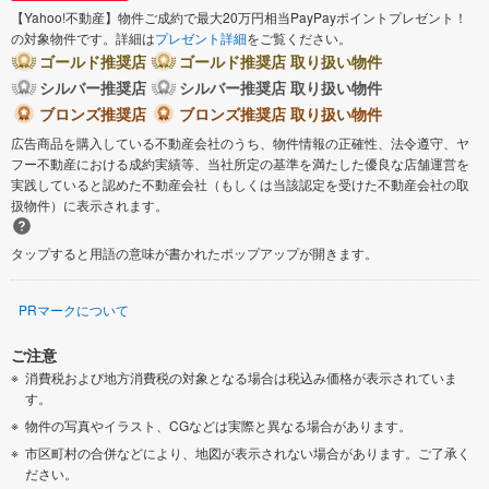
【Yahoo!不動産】物件ご成約で最大20万円相当PayPayポイントプレゼント！
の対象物件です。詳細は
プレゼント詳細
をご覧ください。
ゴールド推奨店
ゴールド推奨店 取り扱い物件
シルバー推奨店
シルバー推奨店 取り扱い物件
ブロンズ推奨店
ブロンズ推奨店 取り扱い物件
広告商品を購入している不動産会社のうち、物件情報の正確性、法令遵守、ヤ
フー不動産における成約実績等、当社所定の基準を満たした優良な店舗運営を
実践していると認めた不動産会社（もしくは当該認定を受けた不動産会社の取
扱物件）に表示されます。
タップすると用語の意味が書かれたポップアップが開きます。
PRマークについて
ご注意
消費税および地方消費税の対象となる場合は税込み価格が表示されていま
す。
物件の写真やイラスト、CGなどは実際と異なる場合があります。
市区町村の合併などにより、地図が表示されない場合があります。ご了承く
ださい。