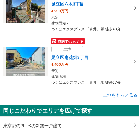
足立区六木3丁目
4,299万円
未定
建物面積 -
つくばエクスプレス 「青井」駅 徒歩48分
成約でもらえる
土地
足立区南花畑3丁目
4,400万円
未定
建物面積 -
つくばエクスプレス 「青井」駅 徒歩27分
成約でもらえる
土地をもっと見る
土地
同じこだわりでエリアを広げて探す
足立区青井3丁目
5,199万円
未定
東京都の2LDKの新築一戸建て
建物面積 -
つくばエクスプレス 「青井」駅 徒歩4分