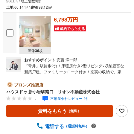
2SLDK / 地上階数3階
土地
60.14m
/
建物
98.12m
2
2
6,798万円
成約でもらえる
画像
36
枚
おすすめポイント
安藤 洋一郎
『青井』駅徒歩2分！床暖房付き2階リビング×収納豊富な
新築戸建。ファミリークローク付き！充実の収納で、家族
みんなが快適に暮らせます。◇おすすめポイント・つくば
エクスプレス「青井」駅徒歩2分の駅近立地！通勤・通学も
ブロンズ推奨店
快適。・全棟床暖房付きの2階リビングで、寒い季節も足元
ハウスドゥ 新小岩駅南口 リオン不動産株式会社
からぽかぽか。・ファミリークローク付き収納豊富な間取
-.--
不動産会社レビュー 4件
りで、お部屋をすっきり保てます。・食洗機や浄水器な
ど、毎日の家事をサポートする設備が充実。・小学校徒歩
資料をもらう
（無料）
約4分・中学校徒歩約5分で、子育て世帯にも嬉しい立
地。・ビルトインガレージ付き！大切なお車を雨風から守
ります。◇周辺環境・足立区立青井小学校 … 徒歩5分・
電話する
（通話料無料）
足立区立青井中学校 … 徒歩6分・セブンイレブン 足立