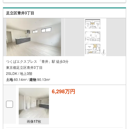
足立区青井3丁目
つくばエクスプレス 「青井」駅 徒歩3分
東京都足立区青井3丁目
2SLDK / 地上3階
土地
60.14m
/
建物
90.13m
2
2
6,298万円
画像
17
枚