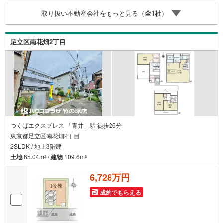
青井3丁目店 … 徒歩4分 ・Big-A 青井店 … 徒歩7
取り扱い不動産会社をもっと見る（
全
1
社
）
分 ・ウエルシア足立青井店 … 徒歩9分・医療法人社団
綾瀬病院 … 徒歩9分【成約報告で最大20万円相当のpay
payポイントプレゼント！】※資料請求または見学予約した
足立区南花畑2丁目
物件と成約した物件は同じでなくても構いません！
つくばエクスプレス 「青井」駅 徒歩26分
東京都足立区南花畑2丁目
2SLDK / 地上3階建
土地
65.04m
/
建物
109.6m
2
2
6,728万円
成約でもらえる