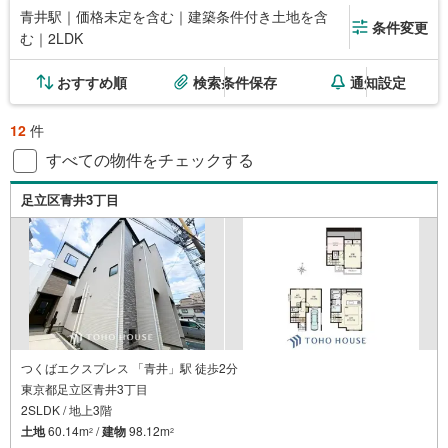
青井駅｜価格未定を含む｜建築条件付き土地を含
条件変更
む｜2LDK
おすすめ順
検索条件保存
通知設定
12
件
すべての物件をチェックする
足立区青井3丁目
つくばエクスプレス 「青井」駅 徒歩2分
東京都足立区青井3丁目
2SLDK / 地上3階
土地
60.14m
/
建物
98.12m
2
2