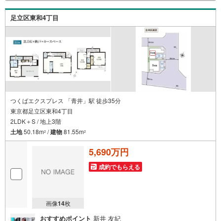
足立区東和4丁目
つくばエクスプレス 「青井」駅 徒歩35分
東京都足立区東和4丁目
2LDK＋S / 地上3階
土地
50.18m
/
建物
81.55m
2
2
5,690万円
成約でもらえる
画像
14
枚
おすすめポイント
新井 友紀