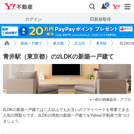
Yahoo!不動産
検索
通知
i
ログイン
ID新規取得
新築一戸建て
東京都
足立区
青井駅
2LDK
青井駅（東京都）の2LDKの新築一戸建て
一部の画像提供：アフロ
2LDKの新築一戸建ては二人以上でもお互いのプライベートを尊重できる
人気の間取りです。2LDKの理想の新築一戸建てをYahoo!不動産で見つけ
ましょう。