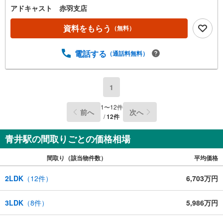
アドキャスト 赤羽支店
資料をもらう
（無料）
電話する
（通話料無料）
1
1
〜
12
件
前へ
次へ
/
12
件
青井駅の間取りごとの価格相場
間取り（該当物件数）
平均価格
2LDK
（
12
件）
6,703万円
3LDK
（
8
件）
5,986万円