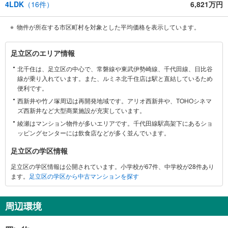
4LDK
（
16
件）
6,821万円
物件が所在する市区町村を対象とした平均価格を表示しています。
足
足立区のエリア情報
立
北千住は、足立区の中心で、常磐線や東武伊勢崎線、千代田線、日比谷
区
線が乗り入れています。また、ルミネ北千住店は駅と直結しているため
に
便利です。
関
西新井や竹ノ塚周辺は再開発地域です。アリオ西新井や、TOHOシネマ
す
ズ西新井など大型商業施設が充実しています。
る
綾瀬はマンション物件が多いエリアです。千代田線駅高架下にあるショ
情
ッピングセンターには飲食店などが多く並んでいます。
報
足立区の学区情報
足立区の学区情報は公開されています。小学校が67件、中学校が28件あり
ます。
足立区の学区から中古マンションを探す
周辺環境