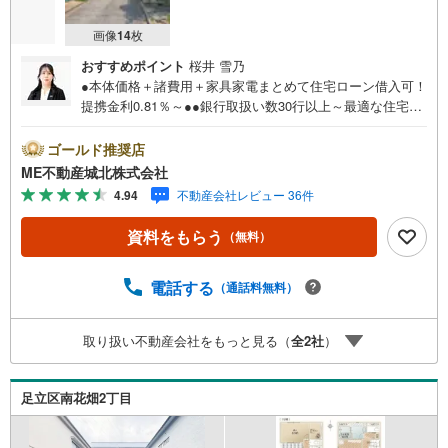
画像
14
枚
おすすめポイント
桜井 雪乃
●本体価格＋諸費用＋家具家電まとめて住宅ローン借入可！
提携金利0.81％～●●銀行取扱い数30行以上～最適な住宅ロ
ーンをご提案します～●以下の条件でも審査を通した実績が
多数ございます！（1）勤続年数1ヶ月（2）自己資金0円
ゴールド推奨店
（3）産休/育休/契約社員/派遣社員/アルバイト/パート/独
ME不動産城北株式会社
身/自営業/経営者（4）延滞、滞納、個信アウト対応可
4.94
不動産会社レビュー 36件
（5）収入合算や親子ローン（6）金融機関の借入まとめ
等、家具、家電、引越し費用等おまとめローン（7）永住権
資料をもらう
（無料）
無、持病あり、持ち家残債有でも相談可能●3つの安心サポ
ート●1.営業車にて安全にご案内。お住まい探しに集中して
頂けます。2.FPソフトを使用しマイホーム購入の資金計
電話する
（通話料無料）
画・購入から老後までの人生設計を実施することで暮らし
に安心を提案します。3.どんなに信用のある建築会社でも
取り扱い不動産会社をもっと見る（
全
2
社
）
ご自分の目で確認することは重要ですよね。弊社は特殊機
材を使用してインスペクションを実施します。
足立区南花畑2丁目