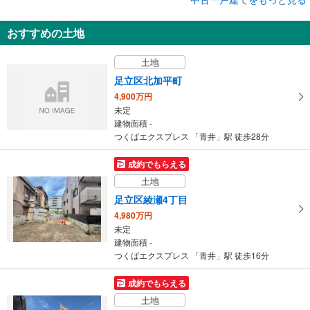
中古一戸建て
おすすめの土地
足立区綾瀬1丁目
9,700万円
土地
3SLDK
建物面積 117m
2
足立区北加平町
つくばエクスプレス 「青井」駅 徒歩22分
4,900万円
未定
建物面積 -
つくばエクスプレス 「青井」駅 徒歩28分
成約でもらえる
土地
足立区綾瀬4丁目
4,980万円
未定
建物面積 -
つくばエクスプレス 「青井」駅 徒歩16分
成約でもらえる
土地