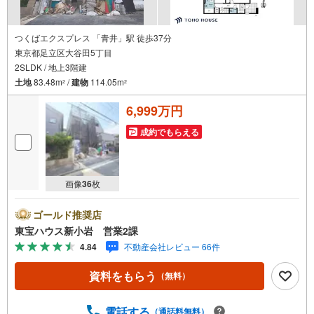
つくばエクスプレス 「青井」駅 徒歩37分
東京都足立区大谷田5丁目
2SLDK / 地上3階建
土地
83.48m
/
建物
114.05m
2
2
6,999万円
成約でもらえる
画像
36
枚
ゴールド推奨店
東宝ハウス新小岩 営業2課
4.84
不動産会社レビュー 66件
資料をもらう
（無料）
電話する
（通話料無料）