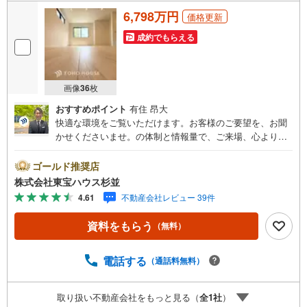
6,798万円
価格更新
成約でもらえる
画像
36
枚
おすすめポイント
有住 昂大
快適な環境をご覧いただけます。お客様のご要望を、お聞
かせくださいませ。の体制と情報量で、ご来場、心よりお
待ちしております。・ 未来を予測し人生設計から始まる
「未来カレンダー」のご提案。・ 未来に起こるであろうご
ゴールド推奨店
自宅リフォームをオンライン上でご提案「ミラカレクラ
株式会社東宝ハウス杉並
ブ」。・ 不動産売却時、ご自宅を綺麗にかつ瀟洒にさせる
4.61
不動産会社レビュー 39件
CG加工ホームステイジングサービス。・ 購入者様へ、税
理士による確定申告の無料セミナーをご招待いたします。
資料をもらう
（無料）
◆ご予約に際して◆日時のご希望をお伝えください。（も
ちろん当日でも対応可能です）事前に鍵等の手配や内覧
（居住中物件）の手配が必要な場合がございますのでご容
電話する
（通話料無料）
赦ください。事前にご連絡をいただけると、スムーズなご
案内が可能となりますのでお手数ですがご一報ください。
取り扱い不動産会社をもっと見る（
全
1
社
）
◆物件のご案内は◆弊社へのご来社、お客様宅へのお迎