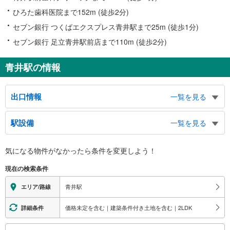
ひろた歯科医院まで152m (徒歩2分)
セブン銀行 つくばエクスプレス青井駅まで25m (徒歩1分)
セブン銀行 足立青井駅前店まで110m (徒歩2分)
青井駅の情報
出口情報
一覧を見る
Ａ１出口
駅設備
一覧を見る
（西口・交通広場・環七通り方面）、タクシー・バスのりば、都営青井３丁目
第三アパート、青和コミュニティー公園、青井２−４丁目、青井兵和通り商店
バリアフリー状況
街、足立青井郵便局、環七通り、交通広場、弘道交番、自転車駐輪場、西友青
気になる物件がなかったら
条件を変更しよう！
※段差なしでの移動経路
井店、青和ばら公園
（○：有り △：要駅員設備 ×：無し）
Ａ２出口
現在の検索条件
地上⇔改札⇔ホーム：○
（東口・綾瀬川方面）、都営青井３丁目第二アパート、綾瀬川、青井３・４丁
エレベータ
青井駅
エリア/路線
目、足立西加平郵便局
・各ホーム⇔改札
・改札⇔Ａ１（西口）出口
価格未定を含む｜建築条件付き土地を含む｜2LDK
詳細条件
エスカレータ
こ
・各ホーム⇔改札