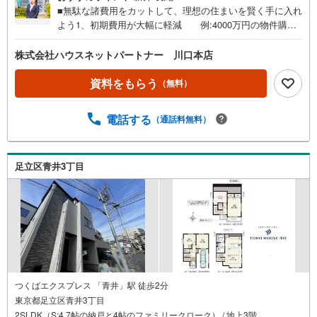
■無駄な諸費用をカットして、理想の住まいを賢く手に入れ
よう1、初期費用が大幅に軽減 例:4000万円の物件購入
の場合、約120万円節約！自慢の諸費用明細をお問い合わせ
ください！※他サービス併用不可2、住宅ローンに強い。
株式会社ハウスネットパートナー 川口本店
業界トップ水準の割引金利が利用可能。勤続1年未満の方も
ご安心ください！3、新築戸建情報が豊富。 専門店だか
資料をもらう
（無料）
ら情報が集まります。4、「値引き」交渉が得意。 ご契
約件数が多いから、価格の交渉が得意です。5、川口店、大
電話する
（通話料無料）
宮店、越谷店等お近くの店舗をご利用ください。■中国語対
応可！ ■その他、様々なサービスで「おもてなし」・専
属のファイナンシャルプランナーが無料でサポート。 将
来の不安や住宅ローン借り換え相談等、購入後のご相談も
足立区青井3丁目
無料でお受けします。・無料でご自宅や最寄り駅まで送迎
します。・お子様も嬉しい、キッズスペース完備。・お車
の無料提携駐車場がございます。■詳細は弊社HP「ハウス
ネットパートナー」を検索
つくばエクスプレス 「青井」駅 徒歩2分
東京都足立区青井3丁目
2SLDK（S:4.7帖の納戸と4帖のファミリークローク） / 地上3階