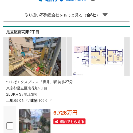
取り扱い不動産会社をもっと見る（
全
8
社
）
足立区南花畑2丁目
つくばエクスプレス 「青井」駅 徒歩27分
東京都足立区南花畑2丁目
2LDK＋S / 地上3階
土地
65.04m
/
建物
109.6m
2
2
6,728万円
成約でもらえる