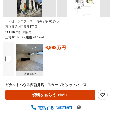
つくばエクスプレス 「青井」駅 徒歩4分
東京都足立区青井3丁目
2SLDK / 地上3階建
土地
60.14m
/
建物
98.12m
2
2
6,998万円
画像
32
枚
ピタットハウス西新井店 スターツピタットハウス
資料をもらう
（無料）
電話する
（通話料無料）