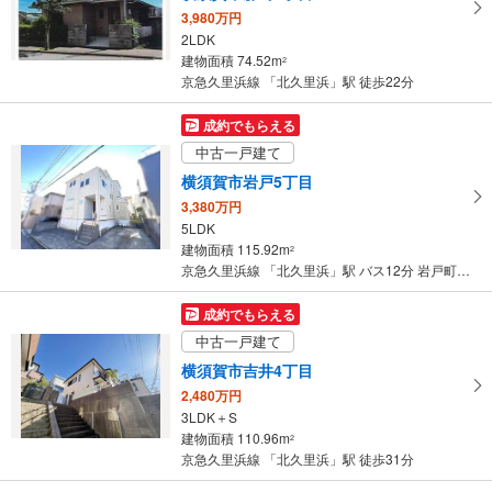
3,980万円
・
2LDK
条
建物面積 74.52m
2
件
京急久里浜線 「北久里浜」駅 徒歩22分
を
マ
成約でもらえる
イ
中古一戸建て
ペ
横須賀市岩戸5丁目
ー
3,380万円
ジ
5LDK
に
建物面積 115.92m
2
保
京急久里浜線 「北久里浜」駅 バス12分 岩戸町内会館 バス停下車 徒歩7分
存
す
成約でもらえる
る
中古一戸建て
横須賀市吉井4丁目
2,480万円
3LDK＋S
建物面積 110.96m
2
京急久里浜線 「北久里浜」駅 徒歩31分