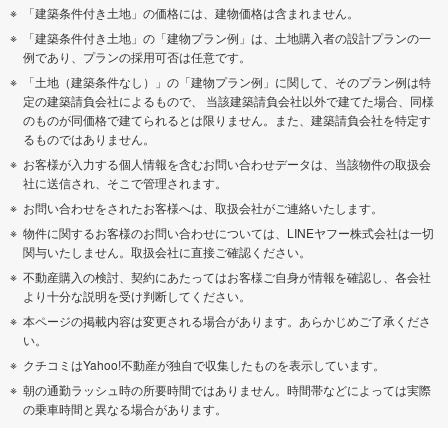
「建築条件付き土地」の価格には、建物価格は含まれません。
「建築条件付き土地」の「建物プラン例」は、土地購入者の設計プランの一
例であり、プランの採用可否は任意です。
「土地（建築条件なし）」の「建物プラン例」に関して、そのプラン例は特
定の建築請負会社によるもので、 当該建築請負会社以外で建てた場合、同様
のものが同価格で建てられるとは限りません。また、建築請負会社を特定す
るものではありません。
お客様が入力する個人情報を含むお問い合わせデータは、当該物件の取扱会
社に送信され、そこで管理されます。
お問い合わせをされたお客様へは、取扱会社がご連絡いたします。
物件に関するお客様のお問い合わせについては、LINEヤフー株式会社は一切
関与いたしません。取扱会社に直接ご確認ください。
不動産購入の検討、契約にあたってはお客様ご自身が情報を確認し、各会社
より十分な説明を受け判断してください。
本ページの掲載内容は変更される場合があります。あらかじめご了承くださ
い。
クチコミはYahoo!不動産が独自で収集したものを表示しています。
朝の通勤ラッシュ時の所要時間ではありません。時間帯などによっては実際
の乗車時間と異なる場合があります。