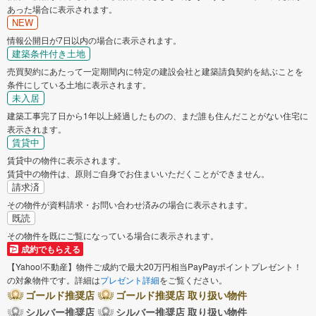
あった場合に表示されます。
NEW
情報公開日が7日以内の場合に表示されます。
建築条件付き土地
売買契約にあたって一定期間内に特定の建設会社と建築請負契約を結ぶことを
条件にしている土地に表示されます。
未入居
建築工事完了日から1年以上経過したものの、まだ誰も住んだことがない住宅に
表示されます。
賃貸中
賃貸中の物件に表示されます。
賃貸中の物件は、原則ご自身でお住まいいただくことができません。
請求済
その物件が資料請求・お問い合わせ済みの場合に表示されます。
既読
その物件を既にご覧になっている場合に表示されます。
成約でもらえる
【Yahoo!不動産】物件ご成約で最大20万円相当PayPayポイントプレゼント！
の対象物件です。詳細は
プレゼント詳細
をご覧ください。
ゴールド推奨店
ゴールド推奨店 取り扱い物件
シルバー推奨店
シルバー推奨店 取り扱い物件