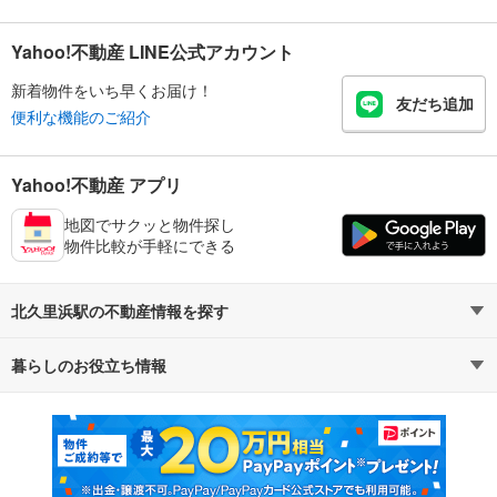
Yahoo!不動産 LINE公式アカウント
新着物件をいち早くお届け！
友だち追加
便利な機能のご紹介
Yahoo!不動産 アプリ
地図でサクッと物件探し
物件比較が手軽にできる
北久里浜駅の不動産情報を探す
暮らしのお役立ち情報
不動産・住宅
賃貸住宅
マンションカタログ
教えて！住まいの先生
新築マンション
中古マンション
新築一戸建て
中古一戸建て