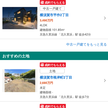
成約でもらえる
中古一戸建て
横須賀市平作2丁目
3,490万円
4LDK
建物面積 101.85m
2
京急久里浜線 「北久里浜」駅 徒歩42分
成約でもらえる
中古一戸建てをもっと見る
中古一戸建て
おすすめの土地
横須賀市久村
3,699万円
成約でもらえる
4LDK
土地
建物面積 107.22m
2
京急久里浜線 「北久里浜」駅 徒歩38分
横須賀市根岸町2丁目
2,680万円
未定
建物面積 -
京急久里浜線 「北久里浜」駅 徒歩7分
成約でもらえる