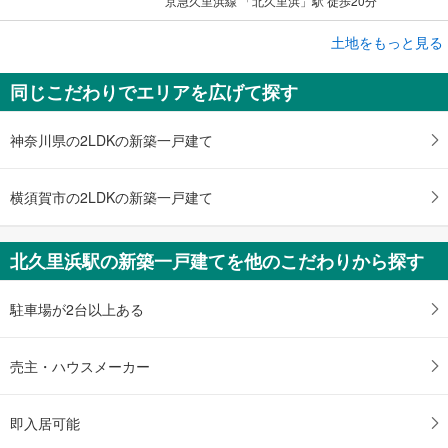
京急久里浜線 「北久里浜」駅 徒歩20分
成約でもらえる
土地をもっと見る
土地
同じこだわりでエリアを広げて探す
横須賀市根岸町2丁目
4,880万円
未定
神奈川県の2LDKの新築一戸建て
建物面積 -
京急久里浜線 「北久里浜」駅 徒歩7分
横須賀市の2LDKの新築一戸建て
北久里浜駅の新築一戸建てを他のこだわりから探す
駐車場が2台以上ある
売主・ハウスメーカー
即入居可能