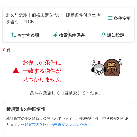
北久里浜駅｜価格未定を含む｜建築条件付き土地
条件変更
を含む｜2LDK
おすすめ順
検索条件保存
通知設定
0
件
お探しの条件に
一致する物件が
見つかりません
条件を変更して再度検索してください。
横
横須賀市の学区情報
須
横須賀市の学区情報は公開されています。小学校が41件、中学校が21件あ
賀
ります。
横須賀市の学区から中古マンションを探す
市
に