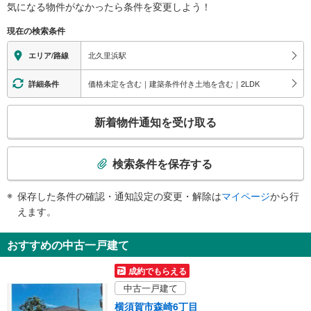
関
気になる物件がなかったら
条件を変更しよう！
す
現在の検索条件
る
情
北久里浜駅
エリア/路線
報
価格未定を含む｜建築条件付き土地を含む｜2LDK
詳細条件
こ
新着物件通知を受け取る
の
検
索
検索条件を保存する
条
件
保存した条件の確認・通知設定の変更・解除は
マイページ
から行
で
えます。
通
知
おすすめの中古一戸建て
を
受
成約でもらえる
け
中古一戸建て
取
横須賀市森崎6丁目
る