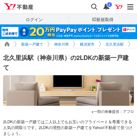
Yahoo!不動産
検索
通知
i
ログイン
ID新規取得
新築一戸建て
神奈川県
横須賀市
北久里浜駅
北久里浜駅（神奈川県）の2LDKの新築一戸建
て
一部の画像提供：アフロ
2LDKの新築一戸建ては二人以上でもお互いのプライベートを尊重できる
人気の間取りです。2LDKの理想の新築一戸建てをYahoo!不動産で見つけ
ましょう。