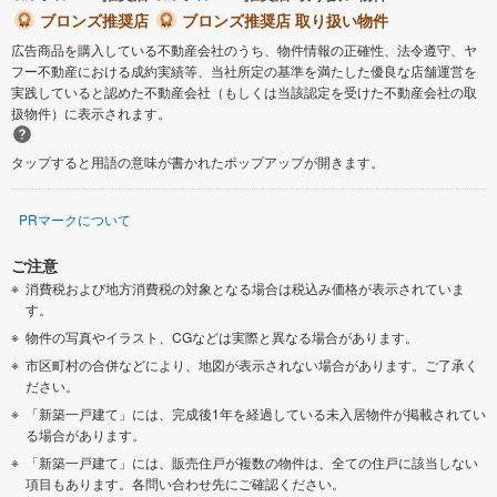
ブロンズ推奨店
ブロンズ推奨店 取り扱い物件
広告商品を購入している不動産会社のうち、物件情報の正確性、法令遵守、ヤ
フー不動産における成約実績等、当社所定の基準を満たした優良な店舗運営を
実践していると認めた不動産会社（もしくは当該認定を受けた不動産会社の取
扱物件）に表示されます。
タップすると用語の意味が書かれたポップアップが開きます。
PRマークについて
ご注意
消費税および地方消費税の対象となる場合は税込み価格が表示されていま
す。
物件の写真やイラスト、CGなどは実際と異なる場合があります。
市区町村の合併などにより、地図が表示されない場合があります。ご了承く
ださい。
「新築一戸建て」には、完成後1年を経過している未入居物件が掲載されてい
る場合があります。
「新築一戸建て」には、販売住戸が複数の物件は、全ての住戸に該当しない
項目もあります。各問い合わせ先にご確認ください。