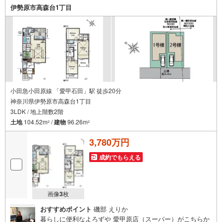
す。お家探しを始めてみようと思われたらまずは、お気軽
伊勢原市高森台1丁目
に東宝ハウス町田に相談してみませんか？スタッフ一同お
客様のお問合せをお待ちしております。
小田急小田原線 「愛甲石田」駅 徒歩20分
神奈川県伊勢原市高森台1丁目
3LDK / 地上階数2階
土地
104.52m
/
建物
96.26m
2
2
3,780万円
成約でもらえる
画像
3
枚
おすすめポイント
磯部 えりか
暮らしに便利なよろずや 愛甲原店（スーパー）がこちらか