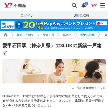
Yahoo!不動産
検索
通知
i
ログイン
ID新規取得
新築一戸建て
神奈川県
厚木市
愛甲石田駅
3
愛甲石田駅（神奈川県）の3LDKの新築一戸建
て
一部の画像提供：アフロ
3LDKの新築一戸建ては1部屋を子供部屋や収納部屋として使えるので家
族が増える方や増える予定のある方にもオススメ。3LDKの新築一戸建て
をYahoo!不動産で見つけましょう。