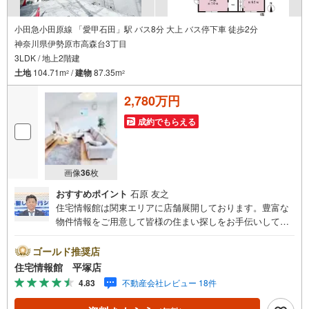
小田急小田原線 「愛甲石田」駅 バス8分 大上 バス停下車 徒歩2分
神奈川県伊勢原市高森台3丁目
3LDK / 地上2階建
土地
104.71m
/
建物
87.35m
2
2
2,780万円
成約でもらえる
画像
36
枚
おすすめポイント
石原 友之
住宅情報館は関東エリアに店舗展開しております。豊富な
物件情報をご用意して皆様の住まい探しをお手伝いしてお
ります。まずは最寄りの住宅情報館にお気軽にご相談くだ
さい。住宅ローン相談会も同時開催中無理のない住宅ロー
ゴールド推奨店
ンの試算やご購入の際にかかる諸費用の概算も行っており
住宅情報館 平塚店
ます。しっかりとした資金計画のアドバイスをさせて頂き
4.83
不動産会社レビュー 18件
ますので、お気軽にご相談ください。