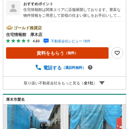
おすすめポイント
住宅情報館は関東エリアに店舗展開しております。豊富な
物件情報をご用意して皆様の住まい探しをお手伝いしてお
ります。まずは最寄りの住宅情報館にお気軽にご相談くだ
さい。住宅ローン相談会も同時開催中無理のない住宅ロー
ゴールド推奨店
ンの試算やご購入の際にかかる諸費用の概算も行っており
住宅情報館 厚木店
ます。しっかりとした資金計画のアドバイスをさせて頂き
4.83
不動産会社レビュー 18件
ますので、お気軽にご相談ください。
資料をもらう
（無料）
電話する
（通話料無料）
取り扱い不動産会社をもっと見る（
全
1
社
）
厚木市愛名