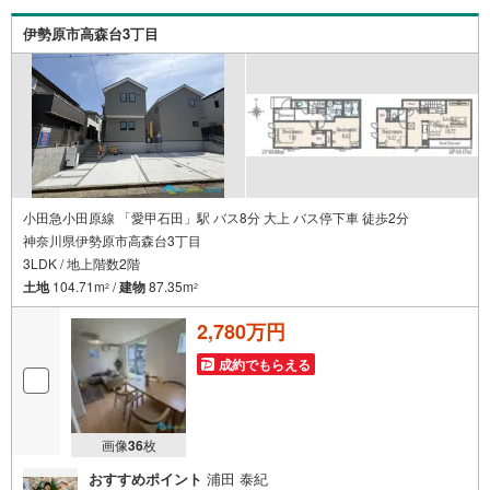
伊勢原市高森台3丁目
小田急小田原線 「愛甲石田」駅 バス8分 大上 バス停下車 徒歩2分
神奈川県伊勢原市高森台3丁目
3LDK / 地上階数2階
土地
104.71m
/
建物
87.35m
2
2
2,780万円
成約でもらえる
画像
36
枚
おすすめポイント
浦田 泰紀