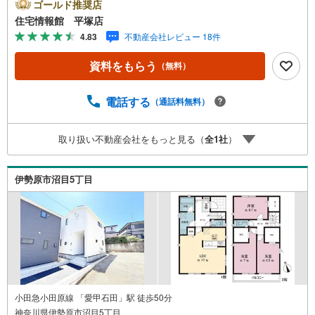
さい。住宅ローン相談会も同時開催中無理のない住宅ロー
ゴールド推奨店
ンの試算やご購入の際にかかる諸費用の概算も行っており
住宅情報館 平塚店
ます。しっかりとした資金計画のアドバイスをさせて頂き
4.83
不動産会社レビュー 18件
ますので、お気軽にご相談ください。
資料をもらう
（無料）
電話する
（通話料無料）
取り扱い不動産会社をもっと見る（
全
1
社
）
伊勢原市沼目5丁目
小田急小田原線 「愛甲石田」駅 徒歩50分
神奈川県伊勢原市沼目5丁目