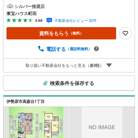
人を知り、理解することから始めます。お客様のお話をき
シルバー推奨店
ちんとお聞きし、しっかり話し合う「心」のコミュニケー
東宝ハウス町田
ションが大切になります。だからこそ、それぞれのお客様
4.68
不動産会社レビュー 32件
にベストな「住まい」をご提案をすることができるので
す。インターネット予約で当日見学が可能！（1）［室内・
資料をもらう
（無料）
現地を見学する］をクリック（2）本日～4日以内をご希望
の方は「ご要望・ご質問欄」に希望日時をご記入くださ
い！【主要不動産流通各社の2025年度中間期の売買仲介実
電話する
（通話料無料）
績において、全国第9位の売買仲介実績です】※住宅新報よ
りたくさんのお客様からのお言葉に感謝してこれからも楽
取り扱い不動産会社をもっと見る（
全
3
社
）
しく素敵なお家探しをお約束します。お家探しを始めてみ
ようと思われたらまずは、お気軽に東宝ハウス町田に相談
こ
してみませんか？スタッフ一同お客様のお問合せをお待ち
検索条件を保存する
しております。
の
検
索
伊勢原市高森台1丁目
条
件
で
通
知