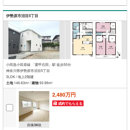
伊勢原市沼目5丁目
小田急小田原線 「愛甲石田」駅 徒歩50分
神奈川県伊勢原市沼目5丁目
3LDK / 地上2階建
土地
146.63m
/
建物
93.96m
2
2
2,480万円
成約でもらえる
画像
36
枚