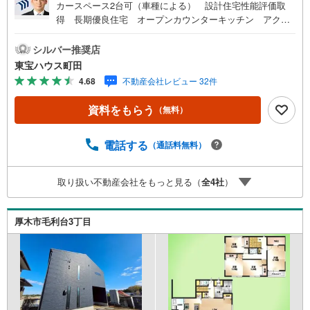
カースペース2台可（車種による） 設計住宅性能評価取
得 長期優良住宅 オープンカウンターキッチン アクセ
ントクロス 玄関断熱ドア ウォークインクローゼット
勾配天井 追焚機能 シャッター パントリー東宝ハウス
シルバー推奨店
町田はまず、お客様一人一人を知り、理解することから始
東宝ハウス町田
めます。お客様のお話をきちんとお聞きし、しっかり話し
4.68
不動産会社レビュー 32件
合う「心」のコミュニケーションが大切になります。だか
らこそ、それぞれのお客様にベストな「住まい」をご提案
資料をもらう
（無料）
をすることができるのです。インターネット予約で当日見
学が可能！（1）［室内・現地を見学する］をクリック
（2）本日～4日以内をご希望の方は「ご要望・ご質問欄」
電話する
（通話料無料）
に希望日時をご記入ください！【主要不動産流通各社の202
5年度中間期の売買仲介実績において、全国第9位の売買仲
取り扱い不動産会社をもっと見る（
全
4
社
）
介実績です】※住宅新報よりたくさんのお客様からのお言葉
に感謝してこれからも楽しく素敵なお家探しをお約束しま
す。お家探しを始めてみようと思われたらまずは、お気軽
厚木市毛利台3丁目
に東宝ハウス町田に相談してみませんか？スタッフ一同お
客様のお問合せをお待ちしております。