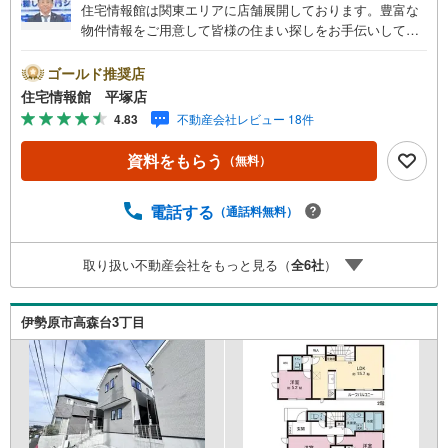
住宅情報館は関東エリアに店舗展開しております。豊富な
物件情報をご用意して皆様の住まい探しをお手伝いしてお
ります。まずは最寄りの住宅情報館にお気軽にご相談くだ
さい。住宅ローン相談会も同時開催中無理のない住宅ロー
ゴールド推奨店
ンの試算やご購入の際にかかる諸費用の概算も行っており
住宅情報館 平塚店
ます。しっかりとした資金計画のアドバイスをさせて頂き
4.83
不動産会社レビュー 18件
ますので、お気軽にご相談ください。
資料をもらう
（無料）
電話する
（通話料無料）
取り扱い不動産会社をもっと見る（
全
6
社
）
伊勢原市高森台3丁目