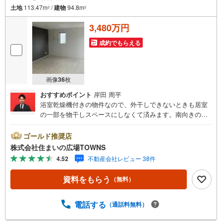
土地
113.47m
/
建物
94.8m
2
2
3,480万円
成約でもらえる
画像
36
枚
おすすめポイント
岸田 周平
浴室乾燥機付きの物件なので、外干しできないときも居室
の一部を物干しスペースにしなくて済みます。南向きの物
件です。建物面積が94.8平米でご家族での生活にも十分な
広さの物件はこちらです。多くの方に好評の、3LDKの物件
ゴールド推奨店
情報はこちらです。TVインターホンで、モニターから来訪
株式会社住まいの広場TOWNS
者が確認できます。こちらは清潔感のある新築戸建て物件
4.52
不動産会社レビュー 38件
です。新しい生活を気持ち新たにスタートさせるならやっ
ぱりきれいな新築物件。【年中無休/9:00～21:00】人気物
資料をもらう
（無料）
件は特にお問い合わせが集中するため、お早めにお電話下
さい。「室内・現地を見学する」ボタンよりご予約頂くと
ご見学がスムーズです。■その他、各種ご相談も承っており
電話する
（通話料無料）
ます。○住宅ローンのご相談○ライフプランのシミュレーシ