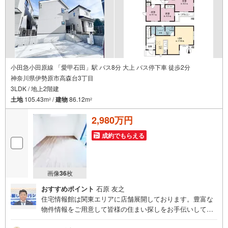
小田急小田原線 「愛甲石田」駅 バス8分 大上 バス停下車 徒歩2分
神奈川県伊勢原市高森台3丁目
3LDK / 地上2階建
土地
105.43m
/
建物
86.12m
2
2
2,980万円
成約でもらえる
画像
36
枚
おすすめポイント
石原 友之
住宅情報館は関東エリアに店舗展開しております。豊富な
物件情報をご用意して皆様の住まい探しをお手伝いしてお
ります。まずは最寄りの住宅情報館にお気軽にご相談くだ