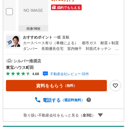
成約でもらえる
画像
16
枚
おすすめポイント
一蝶 直毅
カースペース有り（車種による） 都市ガス 耐震＋制震
ダンパー 長期優良住宅 室内物干 対面式キッチン 食
洗機 全居室収納スペース付き キッチンポップアップ天
井 アクセントクロス 土間収納 シャッター付東宝ハウ
シルバー推奨店
ス町田はまず、お客様一人一人を知り、理解することから
東宝ハウス町田
始めます。お客様のお話をきちんとお聞きし、しっかり話
4.68
不動産会社レビュー 32件
し合う「心」のコミュニケーションが大切になります。だ
からこそ、それぞれのお客様にベストな「住まい」をご提
資料をもらう
（無料）
案をすることができるのです。インターネット予約で当日
見学が可能！（1）［室内・現地を見学する］をクリック
（2）本日～4日以内をご希望の方は「ご要望・ご質問欄」
電話する
（通話料無料）
に希望日時をご記入ください！【主要不動産流通各社の202
5年度中間期の売買仲介実績において、全国第9位の売買仲
取り扱い不動産会社をもっと見る（
全
3
社
）
介実績です】※住宅新報よりたくさんのお客様からのお言葉
に感謝してこれからも楽しく素敵なお家探しをお約束しま