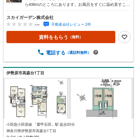
ら436mのところにあります。お風呂をすぐに温め直すこと
のできる、追い焚き機能付きです。設備も充実している新
築戸建ての物件はいかがでしょうか。96.26平米の建物面積
スカイガーデン株式会社
でゆったりと暮らすことができる物件です。玄関ポーチの
-.--
不動産会社レビュー 2件
使い方ひとつで家の雰囲気が変わります。小物の多い方で
もきっちりと収納できる洗面化粧台が付いています。来訪
資料をもらう
（無料）
者の顔が見えるTVインターホン付き。
電話する
（通話料無料）
伊勢原市高森台1丁目
小田急小田原線 「愛甲石田」駅 徒歩20分
神奈川県伊勢原市高森台1丁目
3LDK / 地上階数2階