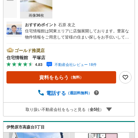
画像
36
枚
おすすめポイント
石原 友之
住宅情報館は関東エリアに店舗展開しております。豊富な
物件情報をご用意して皆様の住まい探しをお手伝いしてお
ります。まずは最寄りの住宅情報館にお気軽にご相談くだ
さい。住宅ローン相談会も同時開催中無理のない住宅ロー
ゴールド推奨店
ンの試算やご購入の際にかかる諸費用の概算も行っており
住宅情報館 平塚店
ます。しっかりとした資金計画のアドバイスをさせて頂き
4.83
不動産会社レビュー 18件
ますので、お気軽にご相談ください。
資料をもらう
（無料）
電話する
（通話料無料）
取り扱い不動産会社をもっと見る（
全
5
社
）
伊勢原市高森台3丁目