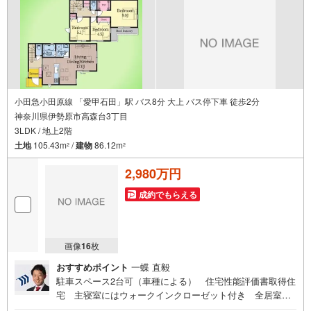
小田急小田原線 「愛甲石田」駅 バス8分 大上 バス停下車 徒歩2分
神奈川県伊勢原市高森台3丁目
3LDK / 地上2階
土地
105.43m
/
建物
86.12m
2
2
2,980万円
成約でもらえる
画像
16
枚
おすすめポイント
一蝶 直毅
駐車スペース2台可（車種による） 住宅性能評価書取得住
宅 主寝室にはウォークインクローゼット付き 全居室南
向き設計 都市ガス東宝ハウス町田はまず、お客様一人一