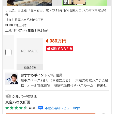
小田急小田原線 「愛甲石田」駅 バス13分 毛利台南入口 バス停下車 徒歩6
分
神奈川県厚木市毛利台3丁目
3LDK / 地上2階
土地
184.07m
/
建物
110.34m
2
2
4,080万円
成約でもらえる
画像
36
枚
おすすめポイント
小松 優晃
駐車スペース2台可（車種による） 太陽光発電システム搭
載 オール電化住宅 浴室乾燥機付きバスルーム 将来4L
DKにできる間取り設計東宝ハウス町田はまず、お客様一人
一人を知り、理解することから始めます。お客様のお話を
シルバー推奨店
きちんとお聞きし、しっかり話し合う「心」のコミュニケ
東宝ハウス町田
ーションが大切になります。だからこそ、それぞれのお客
4.68
不動産会社レビュー 32件
様にベストな「住まい」をご提案をすることができるので