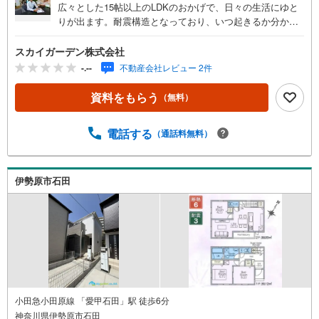
広々とした15帖以上のLDKのおかげで、日々の生活にゆと
りが出ます。耐震構造となっており、いつ起きるか分から
ない地震にも対策が施されています。2台駐車可能です。建
物面積は87.35平米となっており広さも十分ではないでしょ
スカイガーデン株式会社
うか。不動産をお探しなら、当社をご用命ください。あな
-.--
不動産会社レビュー 2件
たのこだわりの条件に合った不動産がきっと見つかりま
す。ぜひご検討くださいませ。物件は、住宅性能評価制度
資料をもらう
（無料）
において第三者機関の評価員から住宅性能を（設計、建
設）取得しています。火災保険の地震保険については最大5
電話する
（通話料無料）
0％割引となる物件です。当社へお問合せを頂いたお客様に
は担当者が責任を持ってご説明からさせて頂きますのでお
気軽にお問合せ下さい。スカイガーデンには経験豊富なス
タッフが揃っています!!また、自社施工によるリノベーショ
伊勢原市石田
ンやリフォーム工事、住宅ローンや保険、不動産に関する
税金法律その他各種手続きのことなど何でもお気軽にご相
談ください。お客様にいかに喜んでいただけるかを心がけ
ています。●営業時間 午前9時00分～午後7時00分 （定休
日:毎週火曜日、毎週水曜日）営業時間内はお電話で
小田急小田原線 「愛甲石田」駅 徒歩6分
神奈川県伊勢原市石田