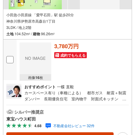
を
受
け
小田急小田原線 「愛甲石田」駅 徒歩20分
神奈川県伊勢原市高森台1丁目
取
3LDK / 地上2階
る
土地
104.52m
/
建物
96.26m
・
2
2
条
3,780万円
件
を
成約でもらえる
マ
イ
ペ
画像
16
枚
ー
おすすめポイント
一蝶 直毅
ジ
カースペース有り（車種による） 都市ガス 耐震＋制震
に
ダンパー 長期優良住宅 室内物干 対面式キッチン 食
保
洗機 全居室収納スペース付き キッチンポップアップ天
存
井 アクセントクロス 土間収納 シャッター付東宝ハウ
シルバー推奨店
す
ス町田はまず、お客様一人一人を知り、理解することから
東宝ハウス町田
る
始めます。お客様のお話をきちんとお聞きし、しっかり話
4.68
不動産会社レビュー 32件
し合う「心」のコミュニケーションが大切になります。だ
からこそ、それぞれのお客様にベストな「住まい」をご提