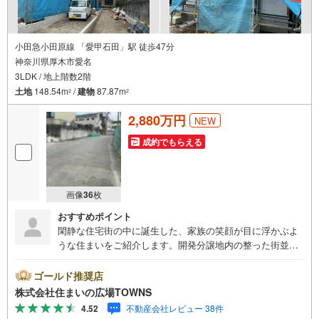
小田急小田原線 「愛甲石田」駅 徒歩47分
神奈川県厚木市愛名
3LDK / 地上階数2階
土地
148.54m
/
建物
87.87m
2
2
2,880万円
NEW
成約でもらえる
画像
36
枚
おすすめポイント
閑静な住宅街の中に誕生した、家族の笑顔が目に浮かぶよ
うな住まいをご紹介します。開発分譲地内の整った街並み
に位置し、前面道路は6m以上の幅員があるため、お車の出
し入れもスムーズ。駐車スペースは最大3台まで対応可能
ゴールド推奨店
で、来客時や将来の増車にも柔軟に応えられます。建物は
株式会社住まいの広場TOWNS
耐震・制震構造を兼ね備え、設計住宅性能評価も取得した
4.52
不動産会社レビュー 38件
安心の品質。全居室に複層ガラスを採用した省エネ設計に