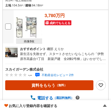
土地
104.5m
/
建物
94.18m
2
2
3,780万円
成約でもらえる
画像
3
枚
おすすめポイント
磯部 えりか
新生活を失敗せず、スタートさせたいならこちらの「伊勢
原市高森台1丁目 新築戸建 全2棟2号棟」はいかがでしょ
うか。浴室は冷めた湯を再び沸かせる追焚機能が付いてい
ます。こちらの物件の間取りは3LDKとなっており、室内も
スカイガーデン株式会社
広々です。お掃除に便利な、全居室フローリングのお住ま
-.--
不動産会社レビュー 2件
いです。使いやすくおしゃれでニーズの高いシステムキッ
チン付きの物件です。来客が一目でわかるTVインターホン
資料をもらう
（無料）
付き。あなたもロフトのある生活に憧れること間違いあり
ません。
電話する
（通話料無料）
お気に入り登録内容を確認する