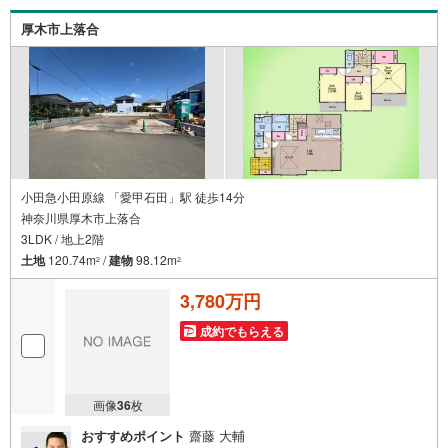
厚木市上落合
小田急小田原線 「愛甲石田」駅 徒歩14分
神奈川県厚木市上落合
3LDK / 地上2階
土地
120.74m
/
建物
98.12m
2
2
3,780万円
成約でもらえる
画像
36
枚
おすすめポイント
齋藤 大輔