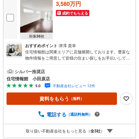
3,580万円
成約でもらえる
画像
36
枚
おすすめポイント
津澤 貴幸
住宅情報館は関東エリアに店舗展開しております。豊富な
物件情報をご用意して皆様の住まい探しをお手伝いしてお
ります。まずは最寄りの住宅情報館にお気軽にご相談くだ
さい。住宅ローン相談会も同時開催中無理のない住宅ロー
シルバー推奨店
ンの試算やご購入の際にかかる諸費用の概算も行っており
住宅情報館 小田原店
ます。しっかりとした資金計画のアドバイスをさせて頂き
5.0
不動産会社レビュー 12件
ますので、お気軽にご相談ください。
資料をもらう
（無料）
電話する
（通話料無料）
取り扱い不動産会社をもっと見る（
全
3
社
）