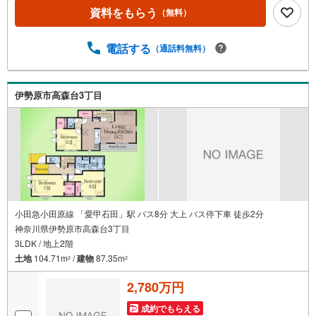
す。インターネット予約で当日見学が可能！（1）［室内・
資料をもらう
（無料）
現地を見学する］をクリック（2）本日～4日以内をご希望
の方は「ご要望・ご質問欄」に希望日時をご記入くださ
い！【主要不動産流通各社の2025年度中間期の売買仲介実
電話する
（通話料無料）
績において、全国第9位の売買仲介実績です】※住宅新報よ
りたくさんのお客様からのお言葉に感謝してこれからも楽
しく素敵なお家探しをお約束します。お家探しを始めてみ
伊勢原市高森台3丁目
ようと思われたらまずは、お気軽に東宝ハウス町田に相談
してみませんか？スタッフ一同お客様のお問合せをお待ち
しております。
小田急小田原線 「愛甲石田」駅 バス8分 大上 バス停下車 徒歩2分
神奈川県伊勢原市高森台3丁目
3LDK / 地上2階
土地
104.71m
/
建物
87.35m
2
2
2,780万円
成約でもらえる