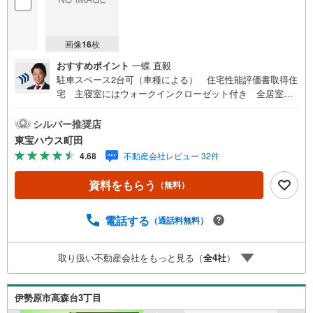
画像
16
枚
おすすめポイント
一蝶 直毅
駐車スペース2台可（車種による） 住宅性能評価書取得住
宅 主寝室にはウォークインクローゼット付き 全居室南
向き設計 都市ガス東宝ハウス町田はまず、お客様一人一
人を知り、理解することから始めます。お客様のお話をき
シルバー推奨店
ちんとお聞きし、しっかり話し合う「心」のコミュニケー
東宝ハウス町田
ションが大切になります。だからこそ、それぞれのお客様
4.68
不動産会社レビュー 32件
にベストな「住まい」をご提案をすることができるので
す。インターネット予約で当日見学が可能！（1）［室内・
資料をもらう
（無料）
現地を見学する］をクリック（2）本日～4日以内をご希望
の方は「ご要望・ご質問欄」に希望日時をご記入くださ
い！【主要不動産流通各社の2025年度中間期の売買仲介実
電話する
（通話料無料）
績において、全国第9位の売買仲介実績です】※住宅新報よ
りたくさんのお客様からのお言葉に感謝してこれからも楽
取り扱い不動産会社をもっと見る（
全
4
社
）
しく素敵なお家探しをお約束します。お家探しを始めてみ
ようと思われたらまずは、お気軽に東宝ハウス町田に相談
してみませんか？スタッフ一同お客様のお問合せをお待ち
伊勢原市高森台3丁目
しております。