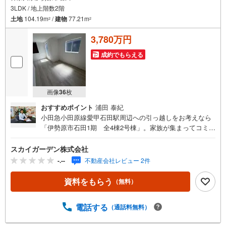
3LDK / 地上階数2階
土地
104.19m
/
建物
77.21m
2
2
3,780万円
成約でもらえる
画像
36
枚
おすすめポイント
浦田 泰紀
小田急小田原線愛甲石田駅周辺への引っ越しをお考えなら
「伊勢原市石田1期 全4棟2号棟」。家族が集まってコミュ
ニケーションも取りやすい、広々とした15帖以上のLDKと
なっております。きれい好きな方など幅広い層の方にお勧
スカイガーデン株式会社
めの新築戸建て物件で清々しい新生活を。きれいで使い勝
-.--
不動産会社レビュー 2件
手の良いシステムキッチン付きの物件になります。幅広い
方にお勧めしたい高ニーズな3LDKの物件です。トイレが2
資料をもらう
（無料）
ヶ所にあるので複数人でも快適に暮らせます。今回紹介す
るのは、建物面積が77.21平米。
電話する
（通話料無料）