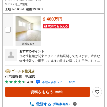
3LDK / 地上2階建
土地
146.63m
/
建物
93.36m
2
2
2,480万円
成約でもらえる
画像
36
枚
おすすめポイント
住宅情報館は関東エリアに店舗展開しております。豊富な
物件情報をご用意して皆様の住まい探しをお手伝いしてお
ります。まずは最寄りの住宅情報館にお気軽にご相談くだ
さい。住宅ローン相談会も同時開催中無理のない住宅ロー
ゴールド推奨店
ンの試算やご購入の際にかかる諸費用の概算も行っており
住宅情報館 平塚店
ます。しっかりとした資金計画のアドバイスをさせて頂き
4.83
不動産会社レビュー 18件
ますので、お気軽にご相談ください。
資料をもらう
（無料）
電話する
（通話料無料）