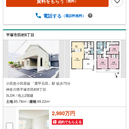
資料をもらう
（無料）
電話する
（通話料無料）
平塚市田村8丁目
小田急小田原線 「愛甲石田」駅 徒歩75分
神奈川県平塚市田村8丁目
3LDK / 地上2階建
土地
85.78m
/
建物
99.22m
2
2
2,980万円
成約でもらえる