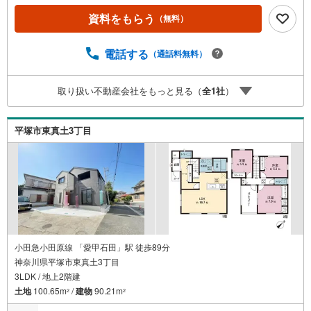
より、一年中快適な室温を保ちます。15帖以上の広々とし
資料をもらう
（無料）
たLDKは、会話が弾む対面式キッチンを中心に家族が集う
温かな空間に。さらに、この物件の大きな魅力は開放感あ
ふれるルーフバルコニーです。南向きの陽光を感じなが
電話する
（通話料無料）
ら、プライベートな屋外空間として多彩な楽しみ方が広が
ります。徒歩10分圏内に小学校やスーパーが揃う利便性の
取り扱い不動産会社をもっと見る（
全
1
社
）
高さも魅力。浴室乾燥機や充実した収納など、日々の家事
を支える設備も細部まで整っています。フラット35Sにも
適合しており、資金計画の面でも心強い味方となります。
平塚市東真土3丁目
安心・快適・便利の三拍子が揃ったこの家で、理想の暮ら
しを叶えてください。
小田急小田原線 「愛甲石田」駅 徒歩89分
神奈川県平塚市東真土3丁目
3LDK / 地上2階建
土地
100.65m
/
建物
90.21m
2
2