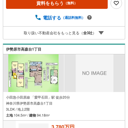
資料をもらう
（無料）
案をすることができるのです。インターネット予約で当日
見学が可能！（1）［室内・現地を見学する］をクリック
（2）本日～4日以内をご希望の方は「ご要望・ご質問欄」
電話する
（通話料無料）
に希望日時をご記入ください！【主要不動産流通各社の202
5年度中間期の売買仲介実績において、全国第9位の売買仲
取り扱い不動産会社をもっと見る（
全
3
社
）
介実績です】※住宅新報よりたくさんのお客様からのお言葉
に感謝してこれからも楽しく素敵なお家探しをお約束しま
す。お家探しを始めてみようと思われたらまずは、お気軽
伊勢原市高森台1丁目
に東宝ハウス町田に相談してみませんか？スタッフ一同お
客様のお問合せをお待ちしております。
小田急小田原線 「愛甲石田」駅 徒歩20分
神奈川県伊勢原市高森台1丁目
3LDK / 地上2階
土地
104.5m
/
建物
94.18m
2
2
3,780万円