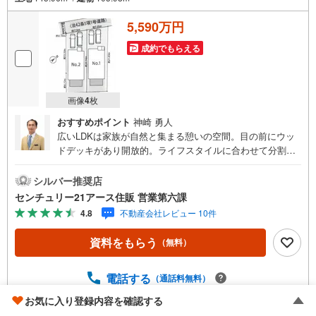
5,590万円
成約でもらえる
画像
4
枚
おすすめポイント
神崎 勇人
広いLDKは家族が自然と集まる憩いの空間。目の前にウッ
ドデッキがあり開放的。ライフスタイルに合わせて分割可
能な洋室あり。「室内・現地を見学する」ボタンよりご予
約いただくとご見学がスムーズになります。【センチュリ
シルバー推奨店
ー21アース住販のポイント】◆センチュリオン獲得店舗◆
センチュリー21アース住販 営業第六課
全国約970店舗あるセンチュリー21のお店。その中でも、
4.8
不動産会社レビュー 10件
アメリカ本部が設ける一定基準を満たした、上位4％しか受
賞できない賞。それが「センチュリオン」です。弊社はそ
資料をもらう
（無料）
のセンチュリオンを2002年から欠かすことなく取り続けて
おります。◆住宅ローン相談会◆お客様にあった無理のな
い住宅ローンの試算やご購入の際に実際かかる諸費用の概
電話する
（通話料無料）
算も行っております。人生最大のお買い物になりますの
お気に入り登録内容を確認する
で、しっかりとした資金計画のアドバイスをさせて頂きま