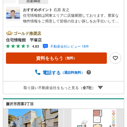
画像
36
枚
おすすめポイント
石原 友之
住宅情報館は関東エリアに店舗展開しております。豊富な
物件情報をご用意して皆様の住まい探しをお手伝いしてお
ります。まずは最寄りの住宅情報館にお気軽にご相談くだ
さい。住宅ローン相談会も同時開催中無理のない住宅ロー
ゴールド推奨店
ンの試算やご購入の際にかかる諸費用の概算も行っており
住宅情報館 平塚店
ます。しっかりとした資金計画のアドバイスをさせて頂き
4.83
不動産会社レビュー 18件
ますので、お気軽にご相談ください。
資料をもらう
（無料）
電話する
（通話料無料）
取り扱い不動産会社をもっと見る（
全
7
社
）
藤沢市西富2丁目