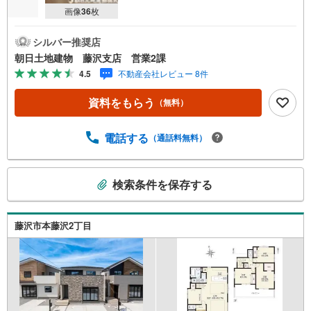
画像
36
枚
シルバー推奨店
朝日土地建物 藤沢支店 営業2課
4.5
不動産会社レビュー 8件
資料をもらう
（無料）
電話する
（通話料無料）
こ
検索条件を保存する
の
検
索
藤沢市本藤沢2丁目
条
件
で
通
知