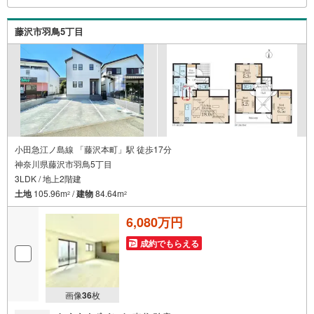
探しの【このタイミング】で不安な部分を明確にしていき
ませんか？？ --------------
藤沢市羽鳥5丁目
小田急江ノ島線 「藤沢本町」駅 徒歩17分
神奈川県藤沢市羽鳥5丁目
3LDK / 地上2階建
土地
105.96m
/
建物
84.64m
2
2
6,080万円
成約でもらえる
画像
36
枚