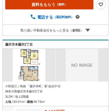
ーやおむつ替えができる授乳室も完備お子様連れでも安心
資料をもらう
（無料）
です。 ～皆様のご来店心よりお待ちしております～ ◆◇現
地ご案内◆◇ お客様の貴重なお時間の中でご希望の情報を
ご案内します。 おおよその所要時間や内容は下記をご参考
電話する
（通話料無料）
ください 〇ご希望条件のご相談（30分～）〇資金計画のご
相談（30分～）〇現地/物件見学（30分～）〇周辺環境のご
取り扱い不動産会社をもっと見る（
全
5
社
）
紹介（30分～） ◆◇各種パンフレットを無料でプレゼント
致します◆◇ これから購入を考えている方、売却を考えて
いる方にとても参考になるパンフレットです。ぜひ、お問
藤沢市本藤沢2丁目
い合わせください!!
小田急江ノ島線 「藤沢本町」駅 徒歩21分
神奈川県藤沢市本藤沢2丁目
3LDK / 地上2階建
土地
120.51m
/
建物
95.73m
2
2