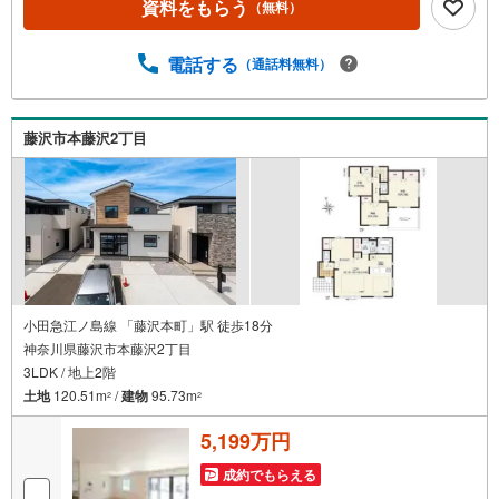
資料をもらう
（無料）
から欠かすことなく取り続けております。◆住宅ローン相
談会◆お客様にあった無理のない住宅ローンの試算やご購
入の際に実際かかる諸費用の概算も行っております。人生
電話する
（通話料無料）
最大のお買い物になりますので、しっかりとした資金計画
のアドバイスをさせて頂きます。◆優遇金利にこだわる◆
大きな金額を長期間で返済する住宅ローンは優遇金利が0.
藤沢市本藤沢2丁目
1％変わるだけで、支払い総額に大きな変化が生じます。取
引の多い弊社は金融機関の特色、傾向、トレンドを熟知し
ておりますので、お客様のニーズにあった金融機関をご紹
介させて頂きます。
小田急江ノ島線 「藤沢本町」駅 徒歩18分
神奈川県藤沢市本藤沢2丁目
3LDK / 地上2階
土地
120.51m
/
建物
95.73m
2
2
5,199万円
成約でもらえる