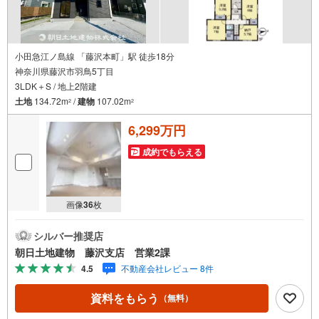
小田急江ノ島線 「藤沢本町」駅 徒歩18分
神奈川県藤沢市羽鳥5丁目
3LDK＋S / 地上2階建
土地
134.72m
/
建物
107.02m
2
2
6,299万円
成約でもらえる
画像
36
枚
シルバー推奨店
朝日土地建物 藤沢支店 営業2課
4.5
不動産会社レビュー 8件
資料をもらう
（無料）