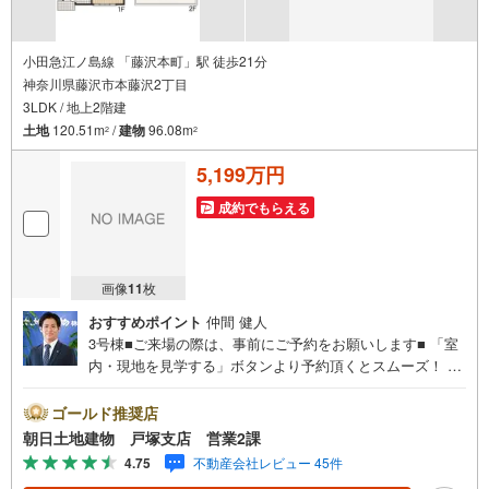
小田急江ノ島線 「藤沢本町」駅 徒歩21分
神奈川県藤沢市本藤沢2丁目
3LDK / 地上2階建
土地
120.51m
/
建物
96.08m
2
2
5,199万円
成約でもらえる
画像
11
枚
おすすめポイント
仲間 健人
3号棟■ご来場の際は、事前にご予約をお願いします■ 「室
内・現地を見学する」ボタンより予約頂くとスムーズ！ ◆
◇店舗ご案内◇◆青い看板が目印◇◆ ◆JR東海道線「戸
塚」駅徒歩5分 ◆お車でご来店のお客様 「横浜市戸塚区上
ゴールド推奨店
倉田町445-1」とご入力下さい。 お客様用の無料駐車場が
朝日土地建物 戸塚支店 営業2課
ございます。 キッズスペースもご用意しております！ 開放
4.75
不動産会社レビュー 45件
的な接客スペースとDVDや遊び道具が揃ったキッズコーナ