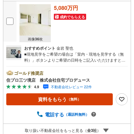
5,080万円
成約でもらえる
画像
36
枚
おすすめポイント
金岩 聖也
■現地見学をご希望の場合は「室内・現地を見学する（無
料）」ボタンよりご希望の日時をご記入いただけますとス
ムーズにご案内が可能です。■ 住プロは藤沢市・綾瀬市エ
リアに強い！ 住プロは、藤沢市・綾瀬市エリアの不動産売
ゴールド推奨店
買専門会社です！最新物件情報や当社限定で販売する物件
住プロ三ツ境店 株式会社住宅プロデュース
情報も多数ございますので、お気軽にお問合せ下さい！ ----
4.9
不動産会社レビュー 22件
---------- 弊社独自の住宅ローン提案システム 弊社ではファ
イナンシャル専門スタッフによる【丁寧な資金アドバイ
資料をもらう
（無料）
ス】【ファイナンシャルプラン提案書の作成】を随時行っ
ております。意外に知らないお客様が多い【定年時の住宅
ローン残高】【住宅購入者だけが加入できる無料の生命保
電話する
（通話料無料）
険】【13年間もらえる、国からの特別ボーナス】これから
多くなる【教育費】住宅を買った後から始まる【住宅ロー
取り扱い不動産会社をもっと見る（
全
3
社
）
ン返済】65歳以上から必要になる【老後の費用負担】住宅