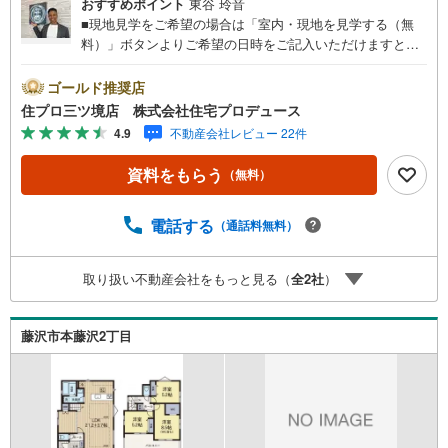
おすすめポイント
東谷 玲音
■現地見学をご希望の場合は「室内・現地を見学する（無
料）」ボタンよりご希望の日時をご記入いただけますとス
ムーズにご案内が可能です。■ 住プロは藤沢市・綾瀬市エ
リアに強い！ 住プロは、藤沢市・綾瀬市エリアの不動産売
ゴールド推奨店
買専門会社です！最新物件情報や当社限定で販売する物件
住プロ三ツ境店 株式会社住宅プロデュース
情報も多数ございますので、お気軽にお問合せ下さい！ ----
4.9
不動産会社レビュー 22件
---------- 弊社独自の住宅ローン提案システム 弊社ではファ
イナンシャル専門スタッフによる【丁寧な資金アドバイ
資料をもらう
（無料）
ス】【ファイナンシャルプラン提案書の作成】を随時行っ
ております。意外に知らないお客様が多い【定年時の住宅
ローン残高】【住宅購入者だけが加入できる無料の生命保
電話する
（通話料無料）
険】【13年間もらえる、国からの特別ボーナス】これから
多くなる【教育費】住宅を買った後から始まる【住宅ロー
取り扱い不動産会社をもっと見る（
全
2
社
）
ン返済】65歳以上から必要になる【老後の費用負担】住宅
探しの【このタイミング】で不安な部分を明確にしていき
ませんか？？ --------------
藤沢市本藤沢2丁目