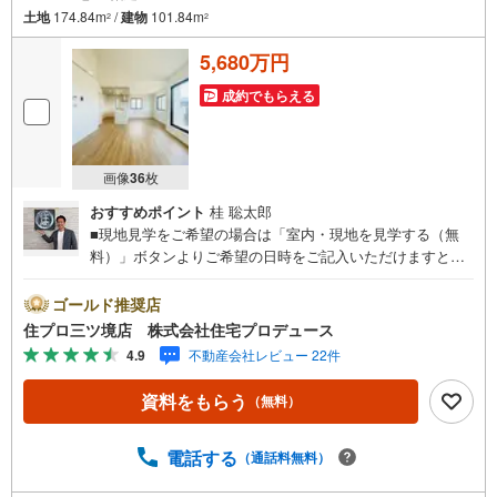
土地
174.84m
/
建物
101.84m
2
2
5,680万円
成約でもらえる
画像
36
枚
おすすめポイント
桂 聡太郎
■現地見学をご希望の場合は「室内・現地を見学する（無
料）」ボタンよりご希望の日時をご記入いただけますとス
ムーズにご案内が可能です。■ 住プロは藤沢市・綾瀬市エ
リアに強い！ 住プロは、藤沢市・綾瀬市エリアの不動産売
ゴールド推奨店
買専門会社です！最新物件情報や当社限定で販売する物件
住プロ三ツ境店 株式会社住宅プロデュース
情報も多数ございますので、お気軽にお問合せ下さい！ ----
4.9
不動産会社レビュー 22件
---------- 弊社独自の住宅ローン提案システム 弊社ではファ
イナンシャル専門スタッフによる【丁寧な資金アドバイ
資料をもらう
（無料）
ス】【ファイナンシャルプラン提案書の作成】を随時行っ
ております。意外に知らないお客様が多い【定年時の住宅
ローン残高】【住宅購入者だけが加入できる無料の生命保
電話する
（通話料無料）
険】【13年間もらえる、国からの特別ボーナス】これから