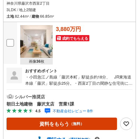
神奈川県藤沢市西富2丁目
3LDK / 地上2階建
土地
82.44m
/
建物
66.85m
2
2
3,880万円
成約でもらえる
画像
36
枚
おすすめポイント
・小田急江ノ島線「藤沢本町」駅徒歩約18分、 JR東海道
本線「藤沢」駅徒歩25分。・西富2丁目の閑静な住宅街に誕
生した新築一戸建です。 13.5帖のLDKは陽当たりの良い2
階リビングで、 開放感のある吹抜けと便利なロフト収納
シルバー推奨店
が魅力。・使いやすいL型キッチン、浴室暖房乾燥機、 食
朝日土地建物 藤沢支店 営業1課
洗機、浄水器内蔵水栓、LOW-Eペアガラスなど設備も充
4.5
不動産会社レビュー 8件
実。・カースペース1台分を備え、幼稚園・小学校も身近。
休日は藤沢エリアの買物や湘南方面へのお出かけも楽し
資料をもらう
（無料）
める、 暮らしやすさとデザイン性を兼ね備えた一邸で
す。・コンパクトながら各居室収納付きで、 家族それぞ
れの荷物もすっきり収納可能です