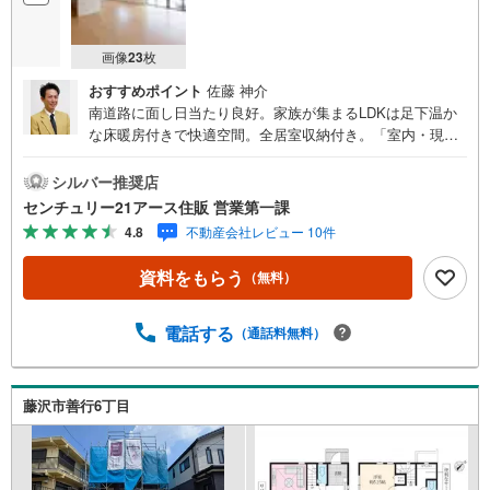
画像
23
枚
おすすめポイント
佐藤 神介
南道路に面し日当たり良好。家族が集まるLDKは足下温か
な床暖房付きで快適空間。全居室収納付き。「室内・現地
を見学する」ボタンよりご予約いただくとご見学がスムー
ズになります。【センチュリー21アース住販のポイント】
シルバー推奨店
◆センチュリオン獲得店舗◆全国約970店舗あるセンチュリ
センチュリー21アース住販 営業第一課
ー21のお店。その中でも、アメリカ本部が設ける一定基準
4.8
不動産会社レビュー 10件
を満たした、上位4％しか受賞できない賞。それが「センチ
ュリオン」です。弊社はそのセンチュリオンを2002年から
資料をもらう
（無料）
欠かすことなく取り続けております。◆住宅ローン相談会
◆お客様にあった無理のない住宅ローンの試算やご購入の
際に実際かかる諸費用の概算も行っております。人生最大
電話する
（通話料無料）
のお買い物になりますので、しっかりとした資金計画のア
ドバイスをさせて頂きます。◆優遇金利にこだわる◆大き
な金額を長期間で返済する住宅ローンは優遇金利が0.1％変
藤沢市善行6丁目
わるだけで、支払い総額に大きな変化が生じます。取引の
多い弊社は金融機関の特色、傾向、トレンドを熟知してお
りますので、お客様のニーズにあった金融機関をご紹介さ
せて頂きます。