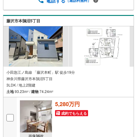
電話する
（通話料無料）
藤沢市本鵠沼5丁目
小田急江ノ島線 「藤沢本町」駅 徒歩19分
神奈川県藤沢市本鵠沼5丁目
3LDK / 地上2階建
土地
93.23m
/
建物
74.24m
2
2
5,280万円
成約でもらえる
画像
36
枚