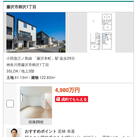
いる方にとても参考になるパンフレットです。ぜひ、お問
藤沢市柄沢1丁目
い合わせください!!
小田急江ノ島線 「藤沢本町」駅 徒歩29分
神奈川県藤沢市柄沢1丁目
3SLDK / 地上3階
土地
61.13m
/
建物
122.83m
2
2
4,980万円
成約でもらえる
画像
25
枚
おすすめポイント
若林 幸基