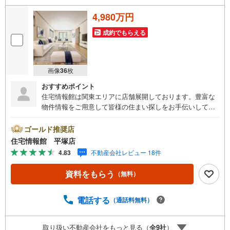
4,980万円
成約でもらえる
画像
36
枚
おすすめポイント
住宅情報館は関東エリアに店舗展開しております。豊富な
物件情報をご用意して皆様の住まい探しをお手伝いしてお
ります。まずは最寄りの住宅情報館にお気軽にご相談くだ
さい。住宅ローン相談会も同時開催中無理のない住宅ロー
ゴールド推奨店
ンの試算やご購入の際にかかる諸費用の概算も行っており
住宅情報館 平塚店
ます。しっかりとした資金計画のアドバイスをさせて頂き
4.83
不動産会社レビュー 18件
ますので、お気軽にご相談ください。
資料をもらう
（無料）
電話する
（通話料無料）
取り扱い不動産会社をもっと見る（
全
9
社
）