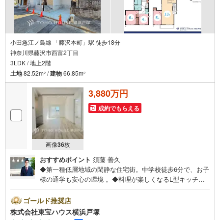
小田急江ノ島線 「藤沢本町」駅 徒歩18分
神奈川県藤沢市西富2丁目
3LDK / 地上2階
土地
82.52m
/
建物
66.85m
2
2
3,880万円
成約でもらえる
画像
36
枚
おすすめポイント
須藤 善久
◆第一種低層地域の閑静な住宅街。中学校徒歩6分で、お子
様の通学も安心の環境 。◆料理が楽しくなるL型キッチ
ン。食洗機や大理石トップなど、こだわり抜いた水回り設
備 。◆2026年3月完成予定。地盤保証20年＆最新の省エネ
ゴールド推奨店
設備で、長く安心して住まえる一邸 。◆ロフト収納完備！
株式会社東宝ハウス横浜戸塚
普段使わない荷物もまとめて収納でき、居住空間を広く使