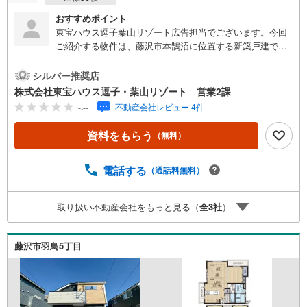
おすすめポイント
東宝ハウス逗子葉山リゾート広告担当でございます。今回
ご紹介する物件は、藤沢市本鵠沼に位置する新築戸建です!!
使い勝手の良い3LDK！2駅利用可徒歩圏内も魅力となって
おります 《東宝ハウス逗子葉山リゾート》私たちは、この
シルバー推奨店
地域に特化した不動産仲介を通じて、皆さまが理想とする
株式会社東宝ハウス逗子・葉山リゾート 営業2課
暮らしを実現するお手伝いをしています。住まい選びは、
-.--
不動産会社レビュー 4件
単に「家を買う・借りる」ことではなく、「どんな人生を
送りたいか」を考える大切なプロセスです。逗子・葉山に
資料をもらう
（無料）
は、海を望む戸建て、緑豊かな住宅街、趣のある古民家な
ど、さまざまな魅力的な物件があります。地域の雰囲気や
暮らし方、コミュニティの魅力まで、リアルな情報をお伝
電話する
（通話料無料）
えしながら、お客様一人ひとりに最適なご提案をいたしま
す。「週末だけでも海のそばで過ごしたい」「将来的に移
取り扱い不動産会社をもっと見る（
全
3
社
）
住を考えている」「理想の住まいを見つけたい」-- そんな
思いをお持ちの方は、ぜひ私たちにご相談ください。逗
子・葉山の魅力を知り尽くしたプロとして、皆さまの新し
藤沢市羽鳥5丁目
い暮らしの第一歩を全力でサポートいたします。どうぞお
気軽にお問い合わせください。