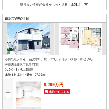
多くなる【教育費】住宅を買った後から始まる【住宅ロー
取り扱い不動産会社をもっと見る（
全
3
社
）
ン返済】65歳以上から必要になる【老後の費用負担】住宅
探しの【このタイミング】で不安な部分を明確にしていき
ませんか？？ --------------
藤沢市羽鳥5丁目
小田急江ノ島線 「藤沢本町」駅 バス3分 引地橋 バス停下車 徒歩6分
神奈川県藤沢市羽鳥5丁目
3LDK＋S / 地上2階建
土地
134.23m
/
建物
107.02m
2
2
6,299万円
成約でもらえる