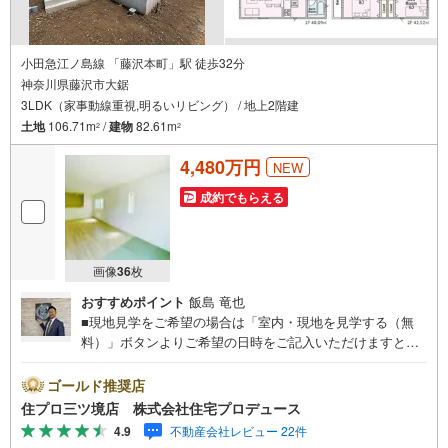
小田急江ノ島線 「藤沢本町」駅 徒歩32分
神奈川県藤沢市大鋸
3LDK（家事動線重視,明るいリビング） / 地上2階建
土地
106.71m
/
建物
82.61m
2
2
4,480万円
NEW
成約でもらえる
画像
36
枚
おすすめポイント
飯島 竜也
■現地見学をご希望の場合は「室内・現地を見学する（無
料）」ボタンよりご希望の日時をご記入いただけますとス
ムーズにご案内が可能です。■ 住プロは藤沢市に強い！ 住
プロは藤沢市の不動産売買専門会社です！最新物件情報や
ゴールド推奨店
当社限定で販売する物件情報も多数ございますので、お気
住プロ三ツ境店 株式会社住宅プロデュース
軽にお問合せ下さい！ -------------- 弊社独自の住宅ローン提
4.9
不動産会社レビュー 22件
案システム 弊社ではファイナンシャル専門スタッフによる