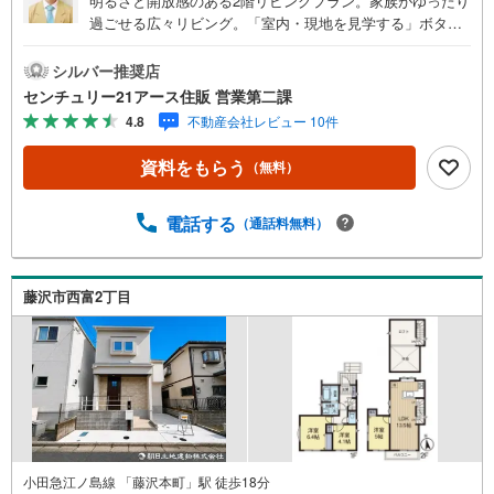
明るさと開放感のある2階リビングプラン。家族がゆったり
過ごせる広々リビング。「室内・現地を見学する」ボタン
よりご予約いただくとご見学がスムーズになります。【セ
ンチュリー21アース住販のポイント】◆センチュリオン獲
シルバー推奨店
得店舗◆全国約970店舗あるセンチュリー21のお店。その
センチュリー21アース住販 営業第二課
中でも、アメリカ本部が設ける一定基準を満たした、上位
4.8
不動産会社レビュー 10件
4％しか受賞できない賞。それが「センチュリオン」です。
弊社はそのセンチュリオンを2002年から欠かすことなく取
資料をもらう
（無料）
り続けております。◆住宅ローン相談会◆お客様にあった
無理のない住宅ローンの試算やご購入の際に実際かかる諸
費用の概算も行っております。人生最大のお買い物になり
電話する
（通話料無料）
ますので、しっかりとした資金計画のアドバイスをさせて
頂きます。◆優遇金利にこだわる◆大きな金額を長期間で
返済する住宅ローンは優遇金利が0.1％変わるだけで、支払
藤沢市西富2丁目
い総額に大きな変化が生じます。取引の多い弊社は金融機
関の特色、傾向、トレンドを熟知しておりますので、お客
様のニーズにあった金融機関をご紹介させて頂きます。
小田急江ノ島線 「藤沢本町」駅 徒歩18分