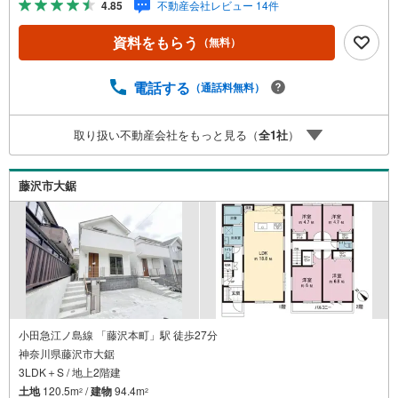
4.85
不動産会社レビュー 14件
えます。＝＝＝＝＝＝＝＝＝＝＝＝＝＝＝＝＝＝＝＝＝＝
＝【東宝ハウス横浜戸塚】提携銀行 じぶん銀行利用可 *が
資料をもらう
（無料）
ん100％保証団信＋全疾病保障付き＝＝＝＝＝＝＝＝＝＝＝
＝＝＝＝＝＝＝＝＝＝＝＝○現地見学会（事前に必ずお問い
合わせください）毎日、ご見学・ご相談が可能です。9:00
電話する
（通話料無料）
～21:00まで。ご自宅へお迎え、最寄駅でお待ち合わせ、弊
社へのご来社等ご相談下さい。○FPによるライフプランの
取り扱い不動産会社をもっと見る（
全
1
社
）
シミュレーションライフプランにあった資金計画や、住宅
ローンのご相談など。○キッズスペースもご用意しておりま
す○お車の無料提携駐車場がございます詳しくは営業スタッ
藤沢市大鋸
フよりお伝えさせて頂きます。なんでもお気軽にお申し付
けくださいませ。
小田急江ノ島線 「藤沢本町」駅 徒歩27分
神奈川県藤沢市大鋸
3LDK＋S / 地上2階建
土地
120.5m
/
建物
94.4m
2
2