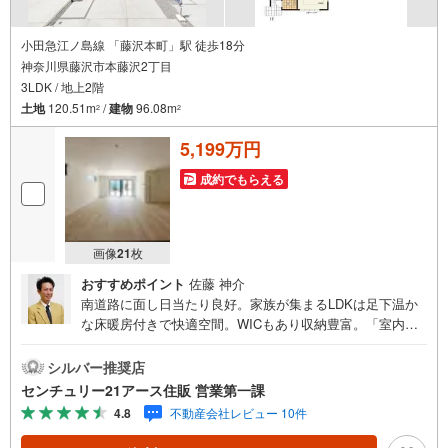
を
受
け
小田急江ノ島線 「藤沢本町」駅 徒歩18分
神奈川県藤沢市本藤沢2丁目
取
3LDK / 地上2階
る
土地
120.51m
/
建物
96.08m
・
2
2
条
5,199万円
件
を
成約でもらえる
マ
イ
ペ
画像
21
枚
ー
おすすめポイント
佐藤 神介
ジ
南道路に面し日当たり良好。家族が集まるLDKは足下温か
に
な床暖房付きで快適空間。WICもあり収納豊富。「室内・
保
現地を見学する」ボタンよりご予約いただくとご見学がス
存
ムーズになります。【センチュリー21アース住販のポイン
シルバー推奨店
す
ト】◆センチュリオン獲得店舗◆全国約970店舗あるセンチ
センチュリー21アース住販 営業第一課
る
ュリー21のお店。その中でも、アメリカ本部が設ける一定
4.8
不動産会社レビュー 10件
基準を満たした、上位4％しか受賞できない賞。それが「セ
ンチュリオン」です。弊社はそのセンチュリオンを2002年