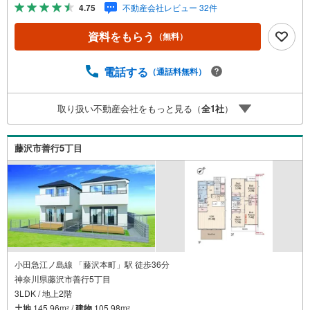
4.75
不動産会社レビュー 32件
資料をもらう
（無料）
電話する
（通話料無料）
取り扱い不動産会社をもっと見る（
全
1
社
）
藤沢市善行5丁目
小田急江ノ島線 「藤沢本町」駅 徒歩36分
神奈川県藤沢市善行5丁目
3LDK / 地上2階
土地
145.96m
/
建物
105.98m
2
2