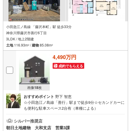
小田急江ノ島線 「藤沢本町」駅 徒歩33分
神奈川県藤沢市善行6丁目
3LDK / 地上2階建
土地
116.93m
/
建物
85.08m
2
2
4,490万円
成約でもらえる
画像
18
枚
おすすめポイント
野下 智恵
☆小田急江ノ島線「善行」駅まで徒歩9分☆セカンドカーに
も便利な駐車スペース2台有（車種による）
シルバー推奨店
朝日土地建物 大和支店 営業3課