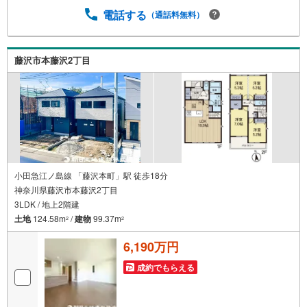
電話する
（通話料無料）
藤沢市本藤沢2丁目
小田急江ノ島線 「藤沢本町」駅 徒歩18分
神奈川県藤沢市本藤沢2丁目
3LDK / 地上2階建
土地
124.58m
/
建物
99.37m
2
2
6,190万円
成約でもらえる