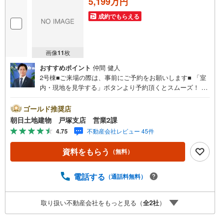
5,199万円
成約でもらえる
画像
11
枚
おすすめポイント
仲間 健人
2号棟■ご来場の際は、事前にご予約をお願いします■ 「室
内・現地を見学する」ボタンより予約頂くとスムーズ！ ◆
◇店舗ご案内◇◆青い看板が目印◇◆ ◆JR東海道線「戸
塚」駅徒歩5分 ◆お車でご来店のお客様 「横浜市戸塚区上
ゴールド推奨店
倉田町445-1」とご入力下さい。 お客様用の無料駐車場が
朝日土地建物 戸塚支店 営業2課
ございます。 キッズスペースもご用意しております！ 開放
4.75
不動産会社レビュー 45件
的な接客スペースとDVDや遊び道具が揃ったキッズコーナ
ーやおむつ替えができる授乳室も完備お子様連れでも安心
資料をもらう
（無料）
です。 ～皆様のご来店心よりお待ちしております～ ◆◇現
地ご案内◆◇ お客様の貴重なお時間の中でご希望の情報を
ご案内します。 おおよその所要時間や内容は下記をご参考
電話する
（通話料無料）
ください 〇ご希望条件のご相談（30分～）〇資金計画のご
相談（30分～）〇現地/物件見学（30分～）〇周辺環境のご
取り扱い不動産会社をもっと見る（
全
2
社
）
紹介（30分～） ◆◇各種パンフレットを無料でプレゼント
致します◆◇ これから購入を考えている方、売却を考えて