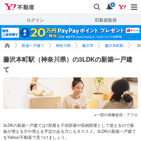
Yahoo!不動産
検索
通知
i
ログイン
ID新規取得
新築一戸建て
神奈川県
藤沢市
藤沢本町駅
3
藤沢本町駅（神奈川県）の3LDKの新築一戸建
て
一部の画像提供：アフロ
3LDKの新築一戸建ては1部屋を子供部屋や収納部屋として使えるので家
族が増える方や増える予定のある方にもオススメ。3LDKの新築一戸建て
をYahoo!不動産で見つけましょう。