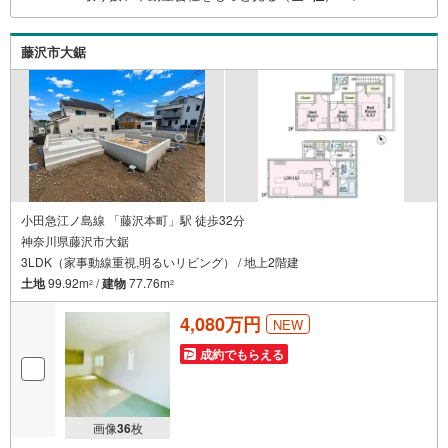
藤沢市大鋸
小田急江ノ島線 「藤沢本町」駅 徒歩32分
神奈川県藤沢市大鋸
3LDK（家事動線重視,明るいリビング） / 地上2階建
土地
99.92m
/
建物
77.76m
2
2
4,080万円
NEW
成約でもらえる
画像
36
枚