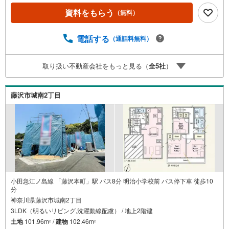
【丁寧な資金アドバイス】【ファイナンシャルプラン提案
資料をもらう
（無料）
書の作成】を随時行っております。意外に知らないお客様
が多い【定年時の住宅ローン残高】【住宅購入者だけが加
入できる無料の生命保険】【13年間もらえる、国からの特
電話する
（通話料無料）
別ボーナス】これから多くなる【教育費】住宅を買った後
から始まる【住宅ローン返済】65歳以上から必要になる
取り扱い不動産会社をもっと見る（
全
5
社
）
【老後の費用負担】住宅探しの【このタイミング】で不安
な部分を明確にしていきませんか？？ --------------
藤沢市城南2丁目
小田急江ノ島線 「藤沢本町」駅 バス8分 明治小学校前 バス停下車 徒歩10
分
神奈川県藤沢市城南2丁目
3LDK（明るいリビング,洗濯動線配慮） / 地上2階建
土地
101.96m
/
建物
102.46m
2
2