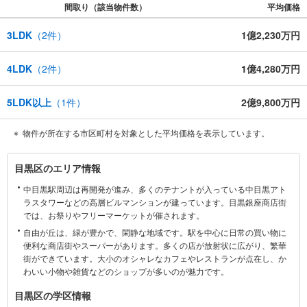
間取り（該当物件数）
平均価格
年間8000棟以上の限定物件を発表しているオープンハウスだから出会える
物件が多数ございます。
3LDK
（
2
件）
1億2,230万円
ぜひお気軽にご連絡・ご相談ください！
※限定物件:当社のみ、もしくは当社を含めた数社でのみご紹介可能なオープ
4LDK
（
2
件）
1億4,280万円
ンハウス・ディベロップメントの物件
5LDK以上
（
1
件）
2億9,800万円
物件が所在する市区町村を対象とした平均価格を表示しています。
目
目黒区のエリア情報
黒
中目黒駅周辺は再開発が進み、多くのテナントが入っている中目黒アト
区
ラスタワーなどの高層ビルマンションが建っています。目黒銀座商店街
に
では、お祭りやフリーマーケットが催されます。
関
自由が丘は、緑が豊かで、閑静な地域です。駅を中心に日常の買い物に
す
便利な商店街やスーパーがあります。多くの店が放射状に広がり、繁華
る
街ができています。大小のオシャレなカフェやレストランが点在し、か
情
わいい小物や雑貨などのショップが多いのが魅力です。
報
目黒区の学区情報