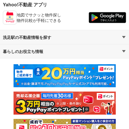
Yahoo!不動産 アプリ
地図でサクッと物件探し
物件比較が手軽にできる
洗足駅の不動産情報を探す
暮らしのお役立ち情報
不動産・住宅
賃貸住宅
マンションカタログ
教えて！住まいの先生
新築マンション
中古マンション
新築一戸建て
中古一戸建て
注文住宅
土地
売却査定