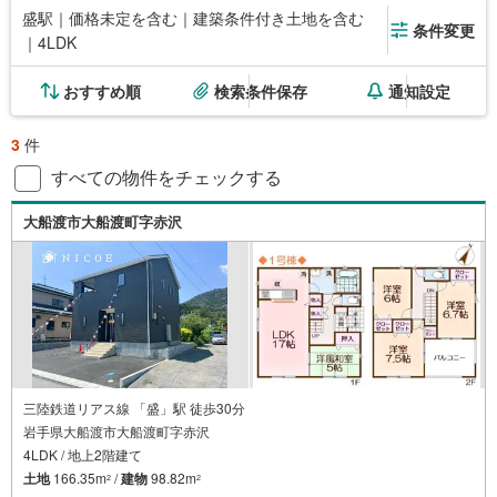
盛駅｜価格未定を含む｜建築条件付き土地を含む
条件変更
｜4LDK
おすすめ順
検索条件保存
通知設定
3
件
すべての物件をチェックする
大船渡市大船渡町字赤沢
三陸鉄道リアス線 「盛」駅 徒歩30分
岩手県大船渡市大船渡町字赤沢
4LDK / 地上2階建て
土地
166.35m
/
建物
98.82m
2
2