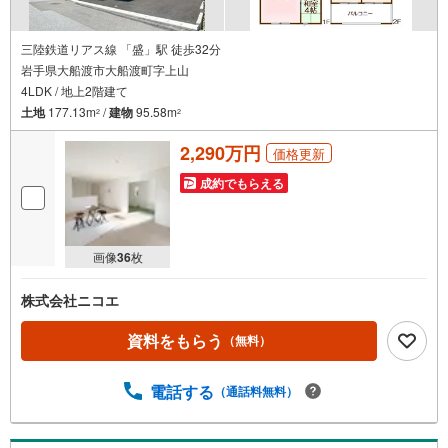
三陸鉄道リアス線 「盛」駅 徒歩32分
岩手県大船渡市大船渡町字上山
4LDK / 地上2階建て
土地
177.13m
/
建物
95.58m
2
2
2,290万円
価格更新
成約でもらえる
画像
36
枚
株式会社ニコエ
資料をもらう
（無料）
電話する
（通話料無料）