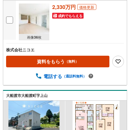
2,330万円
価格更新
成約でもらえる
画像
36
枚
株式会社ニコエ
資料をもらう
（無料）
電話する
（通話料無料）
大船渡市大船渡町字上山