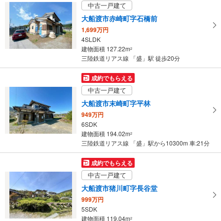
イ
中古一戸建て
ペ
大船渡市赤崎町字石橋前
ー
1,699万円
ジ
4SLDK
に
建物面積 127.22m
2
保
三陸鉄道リアス線 「盛」駅 徒歩20分
存
す
成約でもらえる
る
中古一戸建て
大船渡市末崎町字平林
949万円
6SDK
建物面積 194.02m
2
三陸鉄道リアス線 「盛」駅から10300m 車:21分
成約でもらえる
中古一戸建て
大船渡市猪川町字長谷堂
999万円
5SDK
建物面積 119.04m
2