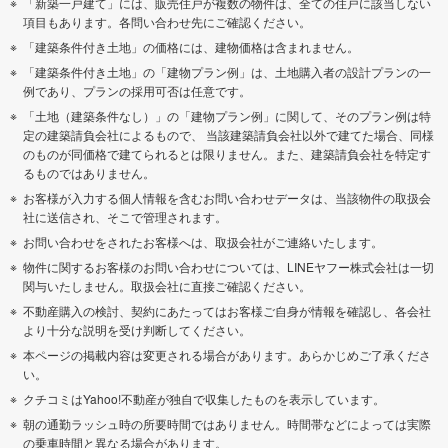
「新築一戸建て」には、販売住戸が複数の物件は、全ての住戸に該当しない
項目もあります。各問い合わせ先にご確認ください。
「建築条件付き土地」の価格には、建物価格は含まれません。
「建築条件付き土地」の「建物プラン例」は、土地購入者の設計プランの一
例であり、プランの採用可否は任意です。
「土地（建築条件なし）」の「建物プラン例」に関して、そのプラン例は特
定の建築請負会社によるもので、 当該建築請負会社以外で建てた場合、同様
のものが同価格で建てられるとは限りません。また、建築請負会社を特定す
るものではありません。
お客様が入力する個人情報を含むお問い合わせデータは、当該物件の取扱会
社に送信され、そこで管理されます。
お問い合わせをされたお客様へは、取扱会社がご連絡いたします。
物件に関するお客様のお問い合わせについては、LINEヤフー株式会社は一切
関与いたしません。取扱会社に直接ご確認ください。
不動産購入の検討、契約にあたってはお客様ご自身が情報を確認し、各会社
より十分な説明を受け判断してください。
本ページの掲載内容は変更される場合があります。あらかじめご了承くださ
い。
クチコミはYahoo!不動産が独自で収集したものを表示しています。
朝の通勤ラッシュ時の所要時間ではありません。時間帯などによっては実際
の乗車時間と異なる場合があります。