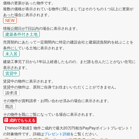
価格の更新があった物件です。
複数の価格が表示されている物件に関しましてはそのうちの１つ以上に更新が
あった場合に表示されます。
NEW
情報公開日が7日以内の場合に表示されます。
建築条件付き土地
売買契約にあたって一定期間内に特定の建設会社と建築請負契約を結ぶことを
条件にしている土地に表示されます。
未入居
建築工事完了日から1年以上経過したものの、まだ誰も住んだことがない住宅に
表示されます。
賃貸中
賃貸中の物件に表示されます。
賃貸中の物件は、原則ご自身でお住まいいただくことができません。
請求済
その物件が資料請求・お問い合わせ済みの場合に表示されます。
既読
その物件を既にご覧になっている場合に表示されます。
成約でもらえる
【Yahoo!不動産】物件ご成約で最大20万円相当PayPayポイントプレゼント！
の対象物件です。詳細は
プレゼント詳細
をご覧ください。