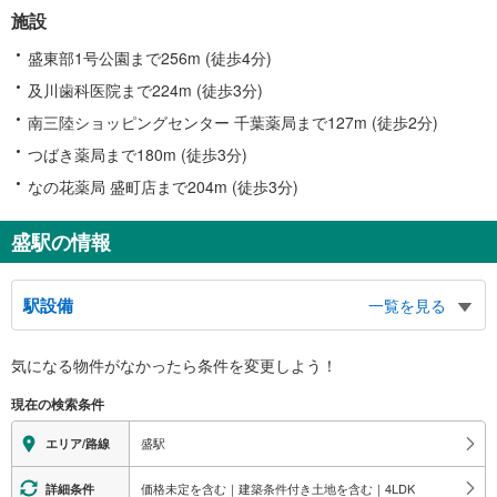
施設
盛東部1号公園まで256m (徒歩4分)
及川歯科医院まで224m (徒歩3分)
南三陸ショッピングセンター 千葉薬局まで127m (徒歩2分)
つばき薬局まで180m (徒歩3分)
なの花薬局 盛町店まで204m (徒歩3分)
盛駅の情報
駅設備
一覧を見る
バリアフリー状況
気になる物件がなかったら
条件を変更しよう！
※段差なしでの移動経路
（○：有り △：要駅員設備 ×：無し）
現在の検索条件
【三陸鉄道】
地上⇔改札：○
盛駅
エリア/路線
改札⇔ホーム：×
価格未定を含む｜建築条件付き土地を含む｜4LDK
詳細条件