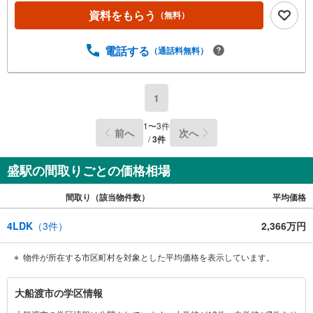
資料をもらう
（無料）
電話する
（通話料無料）
1
1
〜
3
件
前へ
次へ
/
3
件
盛駅の間取りごとの価格相場
間取り（該当物件数）
平均価格
4LDK
（
3
件）
2,366万円
物件が所在する市区町村を対象とした平均価格を表示しています。
大
大船渡市の学区情報
船