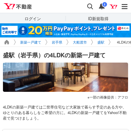
Yahoo!不動産
検索
通知
i
ログイン
ID新規取得
新築一戸建て
岩手県
大船渡市
盛駅
4LDK
盛駅（岩手県）の4LDKの新築一戸建て
一部の画像提供：アフロ
4LDKの新築一戸建ては二世帯住宅など大家族で暮らす予定のある方や、
ゆとりのある暮らしをご希望の方に。4LDKの新築一戸建てをYahoo!不動
産で見つけましょう。