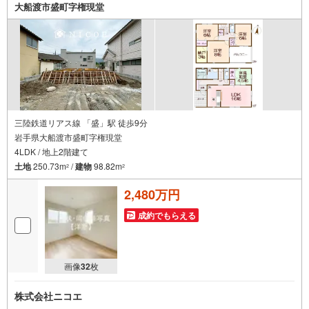
大船渡市盛町字権現堂
三陸鉄道リアス線 「盛」駅 徒歩9分
岩手県大船渡市盛町字権現堂
4LDK / 地上2階建て
土地
250.73m
/
建物
98.82m
2
2
2,480万円
成約でもらえる
画像
32
枚
株式会社ニコエ