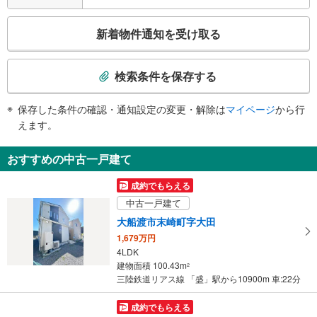
こ
新着物件通知を受け取る
の
検
索
検索条件を保存する
条
件
保存した条件の確認・通知設定の変更・解除は
マイページ
から行
で
えます。
通
知
おすすめの中古一戸建て
を
受
成約でもらえる
け
中古一戸建て
取
大船渡市末崎町字大田
る
1,679万円
・
4LDK
条
建物面積 100.43m
2
件
三陸鉄道リアス線 「盛」駅から10900m 車:22分
を
マ
成約でもらえる