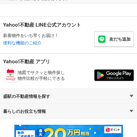
Yahoo!不動産 LINE公式アカウント
新着物件をいち早くお届け！
友だち追加
便利な機能のご紹介
Yahoo!不動産 アプリ
地図でサクッと物件探し
物件比較が手軽にできる
盛駅の不動産情報を探す
暮らしのお役立ち情報
不動産・住宅
賃貸住宅
マンションカタログ
教えて！住まいの先生
新築マンション
中古マンション