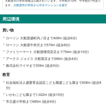
大船渡市の学区情報は公開されています。小学校が12件、中学校が7件あり
渡
ます。
大船渡市の学区から中古マンションを探す
市
に
関
周辺環境
す
る
買い物
情
報
ローソン 大船渡盛町内ノ目まで409m (徒歩6分)
ローソン 大船渡中井沢まで579m (徒歩8分)
ファミリーマート 大船渡権現堂店まで754m (徒歩10分)
アークス ジョイス 大船渡店まで266m (徒歩4分)
株式会社マイヤまで339m (徒歩5分)
教育
社会福祉法人盛愛育会認定こども園盛こども園まで608m (徒歩8
分)
いかわこども園まで1,022m (徒歩13分)
市立盛小学校まで685m (徒歩9分)