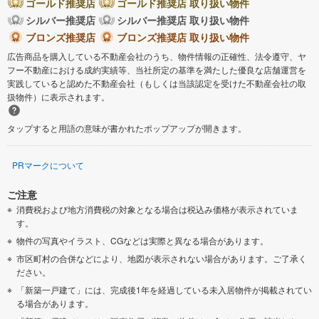
ゴールド推奨店
ゴールド推奨店 取り扱い物件
シルバー推奨店
シルバー推奨店 取り扱い物件
ブロンズ推奨店
ブロンズ推奨店 取り扱い物件
広告商品を購入している不動産会社のうち、物件情報の正確性、法令遵守、ヤ
フー不動産における成約実績等、当社所定の基準を満たした優良な店舗運営を
実践していると認めた不動産会社（もしくは当該認定を受けた不動産会社の取
扱物件）に表示されます。
タップすると用語の意味が書かれたポップアップが開きます。
PRマークについて
ご注意
消費税および地方消費税の対象となる場合は税込み価格が表示されていま
す。
物件の写真やイラスト、CGなどは実際と異なる場合があります。
市区町村の合併などにより、地図が表示されない場合があります。ご了承く
ださい。
「新築一戸建て」には、完成後1年を経過している未入居物件が掲載されてい
る場合があります。