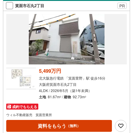
よる低金利住宅ローンのご提案、購入前に知る「購入後の
箕面市石丸2丁目
PR
家族の生活」を「未来カレンダー」で見える化します。
（2）ご購入後から始まる「専属FPによるファイナンシャ
ルライフサポート」・漠然としたキャッシュフローのグラ
フ化、効果的な生命保険の見直し、繰り上げ返済の効果的
なタイミングなどご提案させて頂きます。
5,499万円
北大阪急行電鉄 「箕面萱野」駅 徒歩16分
大阪府箕面市石丸2丁目
4LDK / 2026年5月（築1年未満）
土地
81.67m
/
建物
92.73m
2
2
成約でもらえる
ウィル不動産販売 箕面営業所
資料をもらう
（無料）