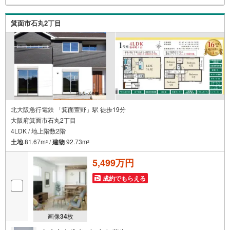
＝＝＝＝＝＝＝＝＝■リフォーム担当、ローン担当が居ます
ので、何でも気軽にご相談いただけます！■リフォーム担当
箕面市石丸2丁目
と一緒に現地見学を行い、その場でリフォームのご提案等
をさせていただきます！■その他、弊社独自の物件管理シス
テム「Willing-Navi」で、お客様にぴったりの物件のご紹介
が可能です！
北大阪急行電鉄 「箕面萱野」駅 徒歩19分
大阪府箕面市石丸2丁目
4LDK / 地上階数2階
土地
81.67m
/
建物
92.73m
2
2
5,499万円
成約でもらえる
画像
34
枚