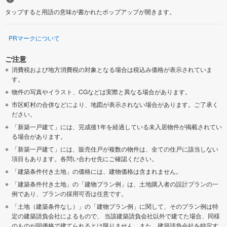
タップすると用語の意味が書かれたポップアップが開きます。
PRマークについて
ご注意
消費税および地方消費税の対象となる場合は税込み価格が表示されていま
す。
物件の写真やイラスト、CGなどは実際と異なる場合があります。
市区町村の合併などにより、地図が表示されない場合があります。ご了承く
ださい。
「新築一戸建て」には、完成後1年を経過している未入居物件が掲載されてい
る場合があります。
「新築一戸建て」には、販売住戸が複数の物件は、全ての住戸に該当しない
項目もあります。各問い合わせ先にご確認ください。
「建築条件付き土地」の価格には、建物価格は含まれません。
「建築条件付き土地」の「建物プラン例」は、土地購入者の設計プランの一
例であり、プランの採用可否は任意です。
「土地（建築条件なし）」の「建物プラン例」に関して、そのプラン例は特
定の建築請負会社によるもので、 当該建築請負会社以外で建てた場合、同様
のものが同価格で建てられるとは限りません。また、建築請負会社を特定す