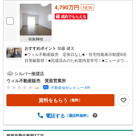
4,790万円
NEW
成約でもらえる
画像
36
枚
おすすめポイント
加藤 健太
■ウィル不動産販売 定休日なし■・住宅性能表示制度6項
目等級取得！■完成済みのため室内見学可！■ニュータウン
内！■国道171号線から新御堂筋・各高速道路の茨木ICに快
適アクセス！■敷地面積約35坪！ゆとりある敷地！■設計住
シルバー推奨店
宅性能評価書取得済・建設住宅性能評価書取得予定！■全2
ウィル不動産販売 箕面営業所
区画の分譲地！■2026年5月築！間取りは4LDK！お部屋数
-.--
不動産会社レビュー 4件
多めでファミリーにもおすすめ！■車2台駐車可能！（車種
による）■全居室2面採光以上！各所に窓多めのプラン！■1
資料をもらう
（無料）
階に水回り集中！家事動線良好！■2階にウォークスルーク
ローゼット！■2階バルコニーは北と南の2面！■『東小学
校』徒歩5分！通学も安心！■『箕面東公園』徒歩2分！公
電話する
（通話料無料）
園が身近な生活！【弊社の特徴】■店舗前に駐車場をご用意
しております。ご利用ください。■キッズスペースもござい
ます。小さなお子様がいらっしゃるご家庭もお気軽にご来
箕面市粟生新家3丁目