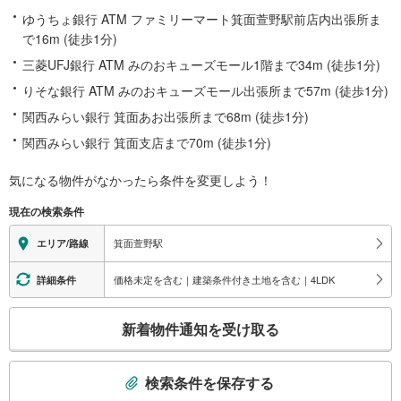
ゆうちょ銀行 ATM ファミリーマート箕面萱野駅前店内出張所ま
で16m (徒歩1分)
三菱UFJ銀行 ATM みのおキューズモール1階まで34m (徒歩1分)
りそな銀行 ATM みのおキューズモール出張所まで57m (徒歩1分)
関西みらい銀行 箕面あお出張所まで68m (徒歩1分)
関西みらい銀行 箕面支店まで70m (徒歩1分)
気になる物件がなかったら
条件を変更しよう！
現在の検索条件
箕面萱野駅
エリア/路線
価格未定を含む｜建築条件付き土地を含む｜4LDK
詳細条件
こ
新着物件通知を受け取る
の
検
索
検索条件を保存する
条