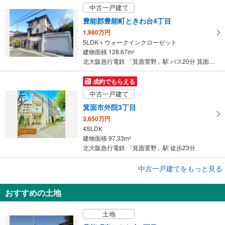
存
中古一戸建て
す
豊能郡豊能町ときわ台4丁目
る
1,980万円
5LDK＋ウォークインクローゼット
建物面積 128.67m
2
北大阪急行電鉄 「箕面萱野」駅 バス20分 箕面森町地区センター バス停下車 徒歩33分 ※徒歩約6分『支所前』停より『箕面森町地区センター』行バス有り
成約でもらえる
中古一戸建て
箕面市外院3丁目
3,650万円
4SLDK
建物面積 97.33m
2
北大阪急行電鉄 「箕面萱野」駅 徒歩23分
成約でもらえる
中古一戸建てをもっと見る
中古一戸建て
おすすめの土地
箕面市外院3丁目
3,650万円
土地
3SLDK
建物面積 97.33m
2