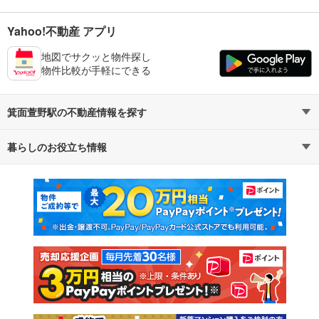
Yahoo!不動産 アプリ
地図でサクッと物件探し
物件比較が手軽にできる
箕面萱野駅の不動産情報を探す
暮らしのお役立ち情報
不動産・住宅
賃貸住宅
マンションカタログ
教えて！住まいの先生
新築マンション
中古マンション
新築一戸建て
中古一戸建て
注文住宅
土地
売却査定