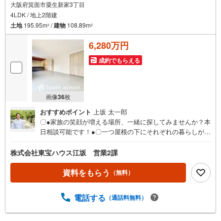
大阪府箕面市粟生新家3丁目
4LDK / 地上2階建
土地
195.95m
/
建物
108.89m
2
2
6,280万円
成約でもらえる
画像
36
枚
おすすめポイント
上坂 太一郎
〇●家族の笑顔が増える場所、一緒に探してみませんか？本
日相談可能です！●〇一つ屋根の下にそれぞれの暮らしがあ
る。お部屋ぐらいは自分の価値観で自由にしたい。だから
こそ、そのベースはシンプルであるべきだと思う。なぜな
株式会社東宝ハウス江坂 営業2課
ら、時の流れで人の好みは変わっていくものだから。■ご予
約いただくとご見学がスムーズです！【営業時間9:00～21:
資料をもらう
（無料）
00】ご見学希望のお客様:右上の「室内・現地を見学する」
をクリックして下さい。資料請求希望のお客様:右上の「資
電話する
（通話料無料）
料をもらう」をクリックして下さい。【東宝ハウス江坂の
ポイント】（1）不動産のご提案から資金計画・ライフシミ
ュレーションのご相談・無理のないライフプラン、提携に