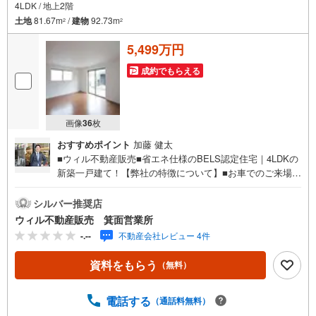
4LDK / 地上2階
土地
81.67m
/
建物
92.73m
2
2
5,499万円
成約でもらえる
画像
36
枚
おすすめポイント
加藤 健太
■ウィル不動産販売■省エネ仕様のBELS認定住宅｜4LDKの
新築一戸建て！【弊社の特徴について】■お車でのご来場も
可能です。駐車場も完備しておりますのでご利用くださ
い。■キッズスペースもございますので、小さなお子様がい
シルバー推奨店
らっしゃるご家庭もお気軽のご来場ください！＝＝＝＝＝
ウィル不動産販売 箕面営業所
＝＝＝＝＝＝＝＝＝＝＝＝＝＝＝＝＝＝＝＝＝＝＝＝＝
-.--
不動産会社レビュー 4件
【営業時間 10:00～19:00】（定休日なし）火曜日・水曜日
も営業しております。上記時間はお電話が繋がりやすくな
資料をもらう
（無料）
っております。ぜひお気軽にご連絡下さい！現地を見学さ
れる場合は「室内・現地を見学する（無料）」ボタンより
ご希望の日時をご記入いただけますとスムーズにご案内が
電話する
（通話料無料）
可能です。＝＝＝＝＝＝＝＝＝＝＝＝＝＝＝＝＝＝＝＝＝