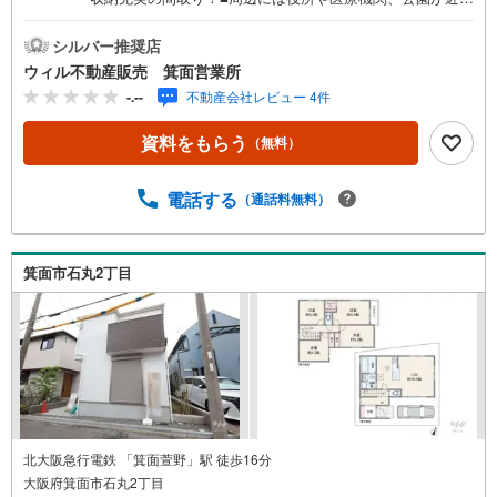
にある環境！生活しやすいです！■東小学校徒歩2分でお子
さまの通学も安心！■第一種低層住居専用地域×ニュータウ
シルバー推奨店
ン内！■全2区画の分譲地！■敷地面積約55坪！ゆとりある
ウィル不動産販売 箕面営業所
新築戸建！■2026年5月築！完成したてです！■制震ダンパ
-.--
不動産会社レビュー 4件
ー採用！■南側道路につき陽当たり良好！■とても広いLD
K！約20帖の広さ！■全居室収納×廊下収納！■玄関にはシュ
資料をもらう
（無料）
ーズボックスの他にSIC！ベビーカーなどの大型荷物も収
納できる広さ！■全窓ペアガラス！■EVコンセント付きで電
気自動車にも対応！■お部屋の至る所に窓あり！光が入る住
電話する
（通話料無料）
戸！【弊社の特徴】■店舗前に駐車場をご用意しておりま
す。ご利用ください。■キッズスペースもございます。小さ
なお子様がいらっしゃるご家庭もお気軽にご来場くださ
箕面市石丸2丁目
い！【営業日】定休日はございません。火曜日・水曜日も
営業しております。
北大阪急行電鉄 「箕面萱野」駅 徒歩16分
大阪府箕面市石丸2丁目