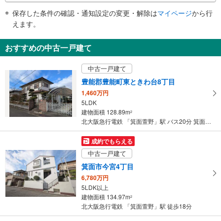
件
保存した条件の確認・通知設定の変更・解除は
マイページ
から行
で
えます。
通
知
おすすめの中古一戸建て
を
受
中古一戸建て
け
豊能郡豊能町東ときわ台8丁目
取
1,460万円
る
5LDK
・
建物面積 128.89m
2
条
北大阪急行電鉄 「箕面萱野」駅 バス20分 箕面森町地区センター バス停下車 徒歩23分 ※最寄りの『東ときわ台九丁目』停より『箕面森町地区センター』行バス有り
件
を
成約でもらえる
マ
中古一戸建て
イ
箕面市今宮4丁目
ペ
6,780万円
ー
5LDK以上
ジ
建物面積 134.97m
2
に
北大阪急行電鉄 「箕面萱野」駅 徒歩18分
保