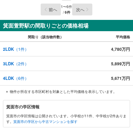
家族の生活」を「未来カレンダー」で見える化します。
（2）ご購入後から始まる「専属FPによるファイナンシャ
1
〜
6
件
前へ
次へ
ルライフサポート」・漠然としたキャッシュフローのグラ
/
6
件
フ化、効果的な生命保険の見直し、繰り上げ返済の効果的
なタイミングなどご提案させて頂きます。
箕面萱野駅の間取りごとの価格相場
間取り（該当物件数）
平均価格
2LDK
（
1
件）
4,780万円
3LDK
（
2
件）
5,899万円
4LDK
（
6
件）
5,671万円
物件が所在する市区町村を対象とした平均価格を表示しています。
箕
箕面市の学区情報
面
箕面市の学区情報は公開されています。小学校が11件、中学校が2件ありま
市
す。
箕面市の学区から中古マンションを探す
に
関