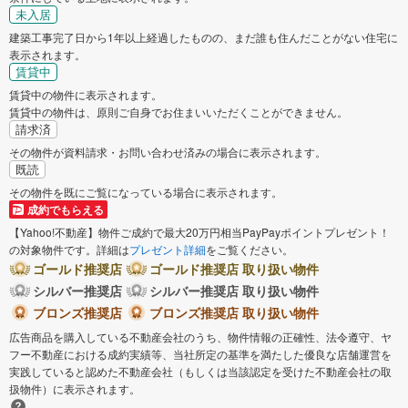
未入居
建築工事完了日から1年以上経過したものの、まだ誰も住んだことがない住宅に
表示されます。
賃貸中
賃貸中の物件に表示されます。
賃貸中の物件は、原則ご自身でお住まいいただくことができません。
請求済
その物件が資料請求・お問い合わせ済みの場合に表示されます。
既読
その物件を既にご覧になっている場合に表示されます。
成約でもらえる
【Yahoo!不動産】物件ご成約で最大20万円相当PayPayポイントプレゼント！
の対象物件です。詳細は
プレゼント詳細
をご覧ください。
ゴールド推奨店
ゴールド推奨店 取り扱い物件
シルバー推奨店
シルバー推奨店 取り扱い物件
ブロンズ推奨店
ブロンズ推奨店 取り扱い物件
広告商品を購入している不動産会社のうち、物件情報の正確性、法令遵守、ヤ
フー不動産における成約実績等、当社所定の基準を満たした優良な店舗運営を
実践していると認めた不動産会社（もしくは当該認定を受けた不動産会社の取
扱物件）に表示されます。