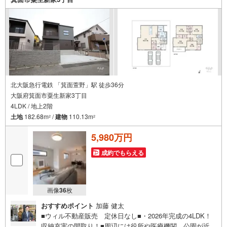
場ください！【営業日】定休日はございません。火曜日・
水曜日も営業しております。
北大阪急行電鉄 「箕面萱野」駅 徒歩36分
大阪府箕面市粟生新家3丁目
4LDK / 地上2階
土地
182.68m
/
建物
110.13m
2
2
5,980万円
成約でもらえる
画像
36
枚
おすすめポイント
加藤 健太
■ウィル不動産販売 定休日なし■・2026年完成の4LDK！
収納充実の間取り！■周辺には役所や医療機関、公園が近く