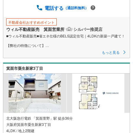
電話する
（通話料無料）
不動産会社おすすめポイント
ウィル不動産販売 箕面営業所
シルバー推奨店
■ウィル不動産販売■省エネ仕様のBELS認定住宅｜4LDKの新築一戸建て！
【弊社の特徴について】
■お車でのご来場も可能です。駐車場も完備しておりますのでご利用くださ
もっと見る
い。
■キッズスペースもございますので、小さなお子様がいらっしゃるご家庭も
お気軽のご来場ください！
箕面市粟生新家3丁目
＝＝＝＝＝＝＝＝＝＝＝＝＝＝＝＝＝＝＝＝＝＝＝＝＝＝＝＝＝＝
【営業時間 10:00～19:00】（定休日なし）火曜日・水曜日も営業しており
ます。
上記時間はお電話が繋がりやすくなっております。ぜひお気軽にご連絡下
さい！
現地を見学される場合は「室内・現地を見学する（無料）」ボタンより
ご希望の日時をご記入いただけますとスムーズにご案内が可能です。
＝＝＝＝＝＝＝＝＝＝＝＝＝＝＝＝＝＝＝＝＝＝＝＝＝＝＝＝＝＝
■リフォーム担当、ローン担当が居ますので、何でも気軽にご相談いただけ
ます！
■リフォーム担当と一緒に現地見学を行い、その場でリフォームのご提案等
北大阪急行電鉄 「箕面萱野」駅 徒歩36分
をさせていただきます！
大阪府箕面市粟生新家3丁目
■その他、弊社独自の物件管理システム「Willing-Navi」で、お客様にぴっ
4LDK / 地上2階建
たりの物件のご紹介が可能です！