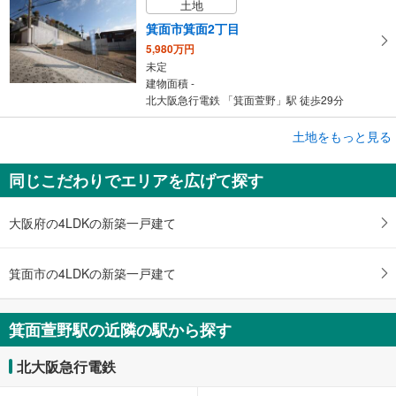
土地
箕面市箕面2丁目
5,980万円
未定
建物面積 -
北大阪急行電鉄 「箕面萱野」駅 徒歩29分
土地をもっと見る
土地
豊能郡豊能町希望ケ丘5丁目
同じこだわりでエリアを広げて探す
400万円
未定
建物面積 -
大阪府の4LDKの新築一戸建て
北大阪急行電鉄 「箕面萱野」駅 バス49分 希望ケ丘三丁目 バス停下車 徒歩4分
箕面市の4LDKの新築一戸建て
箕面萱野駅の近隣の駅から探す
北大阪急行電鉄