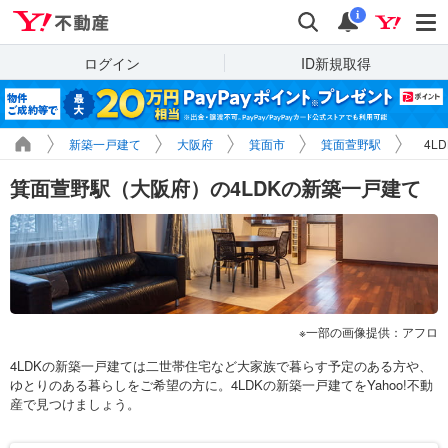
Yahoo!不動産
検索
通知
i
ログイン
ID新規取得
新築一戸建て
大阪府
箕面市
箕面萱野駅
4L
箕面萱野駅（大阪府）の4LDKの新築一戸建て
一部の画像提供：アフロ
4LDKの新築一戸建ては二世帯住宅など大家族で暮らす予定のある方や、
ゆとりのある暮らしをご希望の方に。4LDKの新築一戸建てをYahoo!不動
産で見つけましょう。