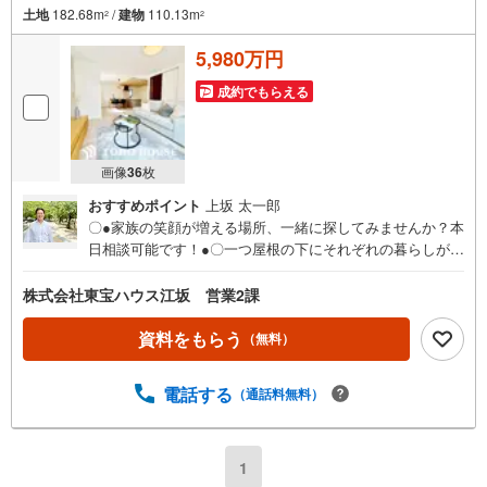
土地
182.68m
/
建物
110.13m
2
2
5,980万円
成約でもらえる
画像
36
枚
おすすめポイント
上坂 太一郎
〇●家族の笑顔が増える場所、一緒に探してみませんか？本
日相談可能です！●〇一つ屋根の下にそれぞれの暮らしがあ
る。お部屋ぐらいは自分の価値観で自由にしたい。だから
こそ、そのベースはシンプルであるべきだと思う。なぜな
株式会社東宝ハウス江坂 営業2課
ら、時の流れで人の好みは変わっていくものだから。■ご予
約いただくとご見学がスムーズです！【営業時間9:00～21:
資料をもらう
（無料）
00】ご見学希望のお客様:右上の「室内・現地を見学する」
をクリックして下さい。資料請求希望のお客様:右上の「資
電話する
（通話料無料）
料をもらう」をクリックして下さい。【東宝ハウス江坂の
ポイント】（1）不動産のご提案から資金計画・ライフシミ
ュレーションのご相談・無理のないライフプラン、提携に
よる低金利住宅ローンのご提案、購入前に知る「購入後の
1