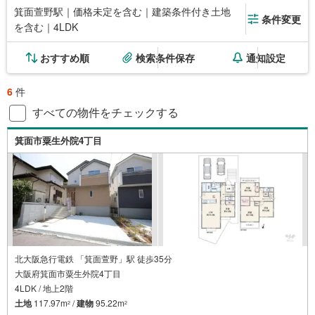
箕面萱野駅｜価格未定を含む｜建築条件付き土地
条件変更
を含む｜4LDK
おすすめ順
検索条件保存
通知設定
6
件
すべての物件をチェックする
箕面市粟生外院4丁目
北大阪急行電鉄 「箕面萱野」駅 徒歩35分
大阪府箕面市粟生外院4丁目
4LDK / 地上2階
土地
117.97m
/
建物
95.22m
2
2