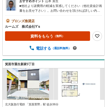
おすすめポイント
山本 英生
■他社より諸費用の軽減を実感してください（他社資金計画
書をお見せ下さい）。お問い合わせを頂ければ詳しい内容
をお知らせいたします。■お電話でお問合せを頂いた方がス
ムーズなご提案が出来ます。■おまとめローン（消費者金融
ブロンズ推奨店
系・車のローン・カード系の借入・エアコン等の電化製
ルームズ 株式会社Y’s
品・引越業者代等）もおまとめ可 （株）ルームズ■積水ハ
ウスのMAST会員です。■営業マンの熱意とスピーディをモ
資料をもらう
（無料）
ットーにお客さん目線での営業を心がけており、営業マン
の差を実感してくださいね。■勤続年数が1年未満でも、ロ
電話する
（通話料無料）
ーンが受けられます（詳しくはスタッフまで）■自営業の社
長様で確定申告を過少申告でも相談可■夜遅くの案内が可能
です。例）夜の12:00でも結構です。■アフターサービスは
売主である建売会社が責任を持って対応いたします。■各種
箕面市粟生新家3丁目
提携住宅ローンや金利の安いネットバンクの取り扱いも可
能。ずっと固定のフラット35もご利用いただけます。火災
保険・登記手続き等の事務手続きも専任スタッフが丁寧に
対応いたします。■スマイティをご覧のお客様は右の緑色の
資料請求をクリック頂き（株）ルームズまでお問い合
北大阪急行電鉄 「箕面萱野」駅 徒歩36分