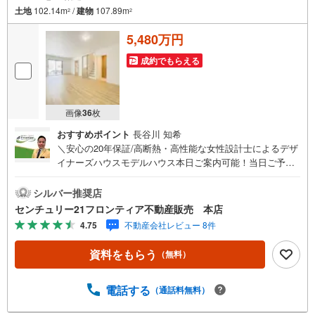
土地
102.14m
/
建物
107.89m
2
2
5,480万円
成約でもらえる
画像
36
枚
おすすめポイント
長谷川 知希
＼安心の20年保証/高断熱・高性能な女性設計士によるデザ
イナーズハウスモデルハウス本日ご案内可能！当日ご予約
も可 頭金0円＆電話予約がスムーズ＜立地＞・守口市立さ
つき学園小中一貫校まで徒歩約10分・関西医科大学総合医
シルバー推奨店
療センターまで徒歩約6分・ファミリーマートスバル京阪千
センチュリー21フロンティア不動産販売 本店
林店まで徒歩約4分・スーパー玉出千林店まで徒歩約5分・
4.75
不動産会社レビュー 8件
ライフ守口滝井店まで徒歩約6分＜特徴＞・対面式キッチン
でリビングの様子を見ながらお料理できます・各居室に収
資料をもらう
（無料）
納がありお部屋をすっきりと保てます・水回りがまとまっ
ているので家事動線の良い間取りです・広々20帖のリビン
グです。家具を置いても広々としており、快適にお住まい
電話する
（通話料無料）
いただけます。・窓が多く通風良好な開放感のあるおうち