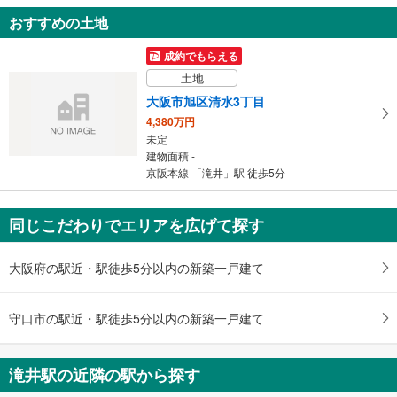
知
おすすめの土地
を
受
成約でもらえる
け
土地
取
大阪市旭区清水3丁目
る
4,380万円
・
未定
条
建物面積 -
件
京阪本線 「滝井」駅 徒歩5分
を
マ
同じこだわりでエリアを広げて探す
イ
ペ
ー
大阪府の駅近・駅徒歩5分以内の新築一戸建て
ジ
に
守口市の駅近・駅徒歩5分以内の新築一戸建て
保
存
す
滝井駅の近隣の駅から探す
る