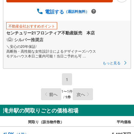
電話する
（通話料無料）
不動産会社おすすめポイント
センチュリー21フロンティア不動産販売 本店
シルバー推奨店
＼安心の20年保証/
高断熱・高性能な女性設計士によるデザイナーズハウス
モデルハウス本日ご案内可能！当日ご予約も可
頭金0円＆電話予約がスムーズ
もっと見る
＜立地＞
・守口市立さつき学園小中一貫校まで徒歩約10分
1
・関西医科大学総合医療センターまで徒歩約6分
・ファミリーマートスバル京阪千林店まで徒歩約4分
・スーパー玉出千林店まで徒歩約5分
1
〜
1
件
前へ
次へ
・ライフ守口滝井店まで徒歩約6分
/
1
件
＜特徴＞
・対面式キッチンでリビングの様子を見ながらお料理できます
滝井駅の間取りごとの価格相場
・各居室に収納がありお部屋をすっきりと保てます
・水回りがまとまっているので家事動線の良い間取りです
間取り（該当物件数）
平均価格
・広々20帖のリビングです。家具を置いても広々としており、快適にお住
まいいただけます。
・窓が多く通風良好な開放感のあるおうちです
4LDK
（
1
件）
5,480万円