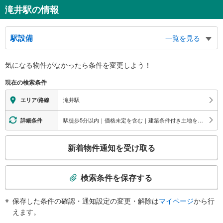
滝井駅の情報
駅設備
一覧を見る
バリアフリー状況
気になる物件がなかったら
条件を変更しよう！
※段差なしでの移動経路
（○：有り △：要駅員設備 ×：無し）
現在の検索条件
地上⇔改札⇔ホーム：○
エレベータ
滝井駅
エリア/路線
・各ホーム⇔改札
トイレ
駅徒歩5分以内｜価格未定を含む｜建築条件付き土地を含む｜間取り未定を含む
詳細条件
《多機能トイレ》
こ
・改札内
新着物件通知を受け取る
の
検
索
検索条件を保存する
条
件
保存した条件の確認・通知設定の変更・解除は
マイページ
から行
で
えます。
通