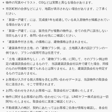
物件の写真やイラスト、CGなどは実際と異なる場合があります。
市区町村の合併などにより、地図が表示されない場合があります。ご了承く
ださい。
「新築一戸建て」には、完成後1年を経過している未入居物件が掲載されてい
る場合があります。
「新築一戸建て」には、販売住戸が複数の物件は、全ての住戸に該当しない
項目もあります。各問い合わせ先にご確認ください。
「建築条件付き土地」の価格には、建物価格は含まれません。
「建築条件付き土地」の「建物プラン例」は、土地購入者の設計プランの一
例であり、プランの採用可否は任意です。
「土地（建築条件なし）」の「建物プラン例」に関して、そのプラン例は特
定の建築請負会社によるもので、 当該建築請負会社以外で建てた場合、同様
のものが同価格で建てられるとは限りません。また、建築請負会社を特定す
るものではありません。
お客様が入力する個人情報を含むお問い合わせデータは、当該物件の取扱会
社に送信され、そこで管理されます。
お問い合わせをされたお客様へは、取扱会社がご連絡いたします。
物件に関するお客様のお問い合わせについては、LINEヤフー株式会社は一切
関与いたしません。取扱会社に直接ご確認ください。
不動産購入の検討、契約にあたってはお客様ご自身が情報を確認し、各会社