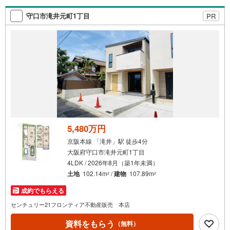
です・並列駐車2台可能で車をお持ちの方も安心して利用で
きる便利で快適な環境が整っており、日常の移動がスムー
守口市滝井元町1丁目
PR
ズです・3沿線利用可能で通勤・通学やお出かけに便利な立
地です・周辺施設が充実しており生活に便利な立地です
5,480万円
京阪本線 「滝井」駅 徒歩4分
大阪府守口市滝井元町1丁目
4LDK / 2026年8月（築1年未満）
土地
102.14m
/
建物
107.89m
2
2
成約でもらえる
センチュリー21フロンティア不動産販売 本店
資料をもらう
（無料）