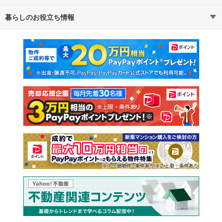
暮らしのお役立ち情報
不動産・住宅
賃貸住宅
マンションカタログ
教えて！住まいの先生
新築マンション
中古マンション
新築一戸建て
中古一戸建て
注文住宅
土地
売却査定