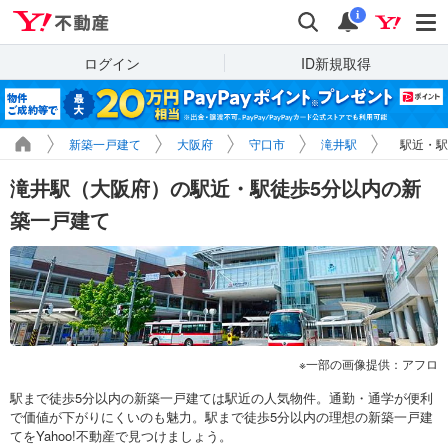
Yahoo!不動産
検索
通知
i
ログイン
ID新規取得
新築一戸建て
大阪府
守口市
滝井駅
駅近・駅
滝井駅（大阪府）の駅近・駅徒歩5分以内の新
築一戸建て
一部の画像提供：アフロ
駅まで徒歩5分以内の新築一戸建ては駅近の人気物件。通勤・通学が便利
で価値が下がりにくいのも魅力。駅まで徒歩5分以内の理想の新築一戸建
てをYahoo!不動産で見つけましょう。