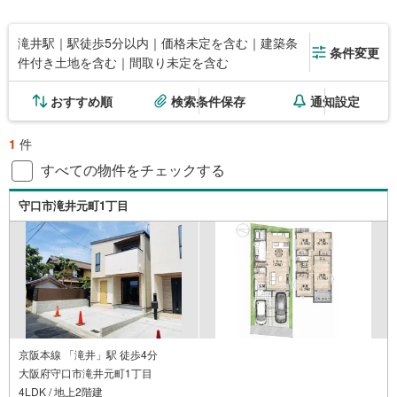
滝井駅｜駅徒歩5分以内｜価格未定を含む｜建築条
条件変更
件付き土地を含む｜間取り未定を含む
おすすめ順
検索条件保存
通知設定
1
件
すべての物件をチェックする
守口市滝井元町1丁目
京阪本線 「滝井」駅 徒歩4分
大阪府守口市滝井元町1丁目
4LDK / 地上2階建