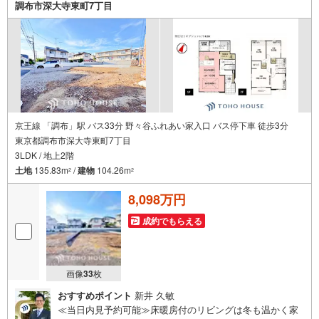
調布市深大寺東町7丁目
学希望物件以外の資料も用意して参ります。もちろん他の
物件も併せてご案内させていただきます。
京王線 「調布」駅 バス33分 野々谷ふれあい家入口 バス停下車 徒歩3分
東京都調布市深大寺東町7丁目
3LDK / 地上2階
土地
135.83m
/
建物
104.26m
2
2
8,098万円
成約でもらえる
画像
33
枚
おすすめポイント
新井 久敏
≪当日内見予約可能≫床暖房付のリビングは冬も温かく家