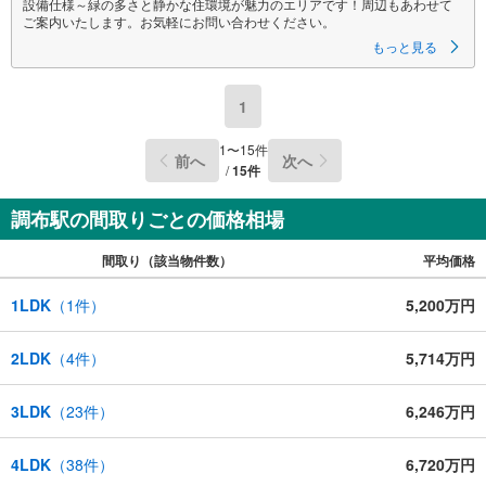
設備仕様～緑の多さと静かな住環境が魅力のエリアです！周辺もあわせて
ご案内いたします。お気軽にお問い合わせください。
もっと見る
1
1
〜
15
件
前へ
次へ
/
15
件
調布駅の間取りごとの価格相場
間取り（該当物件数）
平均価格
1LDK
（
1
件）
5,200万円
2LDK
（
4
件）
5,714万円
3LDK
（
23
件）
6,246万円
4LDK
（
38
件）
6,720万円