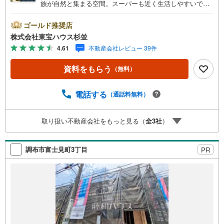
族が自然と集まる空間。スーパーも近く生活しやすいで
す！・ 未来を予測し人生設計から始まる「未来カレンダ
ー」のご提案。・ 未来に起こるであろうご自宅リフォーム
ゴールド推奨店
をオンライン上でご提案「ミラカレクラブ」。・ 不動産売
株式会社東宝ハウス杉並
却時、ご自宅を綺麗にかつ瀟洒にさせるCG加工ホームステ
4.61
不動産会社レビュー 39件
イジングサービス。・ 購入者様へ、税理士による確定申告
の無料セミナーをご招待いたします。◆ご予約に際して◆
資料をもらう
（無料）
日時のご希望をお伝えください。（もちろん当日でも対応
可能です）事前に鍵等の手配や内覧（居住中物件）の手配
が必要な場合がございますのでご容赦ください。事前にご
電話する
（通話料無料）
連絡をいただけると、スムーズなご案内が可能となります
のでお手数ですがご一報ください。◆物件のご案内は◆弊
取り扱い不動産会社をもっと見る（
全
3
社
）
社へのご来社、お客様宅へのお迎え・最寄駅での待ち合わ
せ、物件周辺のコンビニ等でお待ち合わせなど、ご希望を
お伝えください。ご希望条件をお伝え頂けましたら、ご見
調布市富士見町3丁目
PR
学希望物件以外の資料も用意して参ります。もちろん他の
物件も併せてご案内させていただきます。