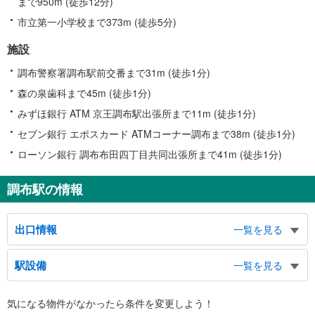
まで950m (徒歩12分)
市立第一小学校まで373m (徒歩5分)
施設
調布警察署調布駅前交番まで31m (徒歩1分)
森の泉歯科まで45m (徒歩1分)
みずほ銀行 ATM 京王調布駅出張所まで11m (徒歩1分)
セブン銀行 エポスカード ATMコーナー調布まで38m (徒歩1分)
ローソン銀行 調布布田四丁目共同出張所まで41m (徒歩1分)
調布駅の情報
出口情報
一覧を見る
中央口
駅設備
一覧を見る
布田１・２・４丁目方面、小島町１丁目方面、調布市役所、調布市文化会館
（たづくり）、調布市立中央図書館、グリーンホール、調布市教育会館、調布
バリアフリー状況
東山病院、布多天神、電気通信大学、トリエ京王調布Ａ館、バスのりば、タク
気になる物件がなかったら
条件を変更しよう！
※段差なしでの移動経路
シーのりば