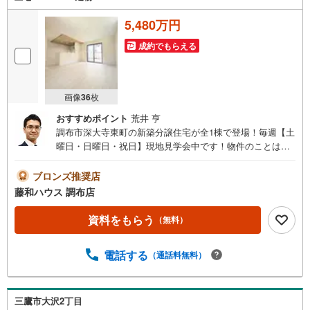
5,480万円
成約でもらえる
画像
36
枚
おすすめポイント
荒井 亨
調布市深大寺東町の新築分譲住宅が全1棟で登場！毎週【土
曜日・日曜日・祝日】現地見学会中です！物件のことはも
ちろん、周辺環境も含めてご案内いたしますので、詳細は
お気軽にお問い合わせください
ブロンズ推奨店
藤和ハウス 調布店
資料をもらう
（無料）
電話する
（通話料無料）
三鷹市大沢2丁目