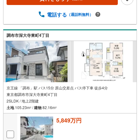
電話する
（通話料無料）
調布市深大寺東町4丁目
京王線 「調布」駅 バス15分 原山交差点 バス停下車 徒歩4分
東京都調布市深大寺東町4丁目
2SLDK / 地上2階建
土地
105.23m
/
建物
82.16m
2
2
5,849万円