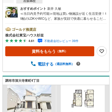
画像
36
枚
おすすめポイント
新井 久敏
≪当日内見予約可能≫現地は買い物施設が近く生活至便！1
5帖のLDKやWICなど、家族が笑顔で快適に暮らせるこだわ
りが詰まった邸宅です。・未来を予測し人生設計から始ま
る「未来カレンダー」のご提案。・未来に起こるであろう
ゴールド推奨店
ご自宅リフォームをオンライン上でご提案「ミラカレクラ
株式会社東宝ハウス杉並
ブ」。・不動産売却時、ご自宅を綺麗にかつ瀟洒にさせる
4.61
不動産会社レビュー 39件
CG加工ホームステイジングサービス。・購入者様へ、税理
士による確定申告の無料セミナーをご招待いたします。◆
資料をもらう
（無料）
ご予約に際して◆日時のご希望をお伝えください。（もち
ろん当日でも対応可能です）事前に鍵等の手配や内覧（居
住中物件）の手配が必要な場合がございますのでご容赦く
電話する
（通話料無料）
ださい。事前にご連絡をいただけると、スムーズなご案内
が可能となりますのでお手数ですがご一報ください。◆物
件のご案内は◆弊社へのご来社、お客様宅へのお迎え・最
調布市深大寺東町4丁目
寄駅での待ち合わせ、物件周辺のコンビニ等でお待ち合わ
せなど、ご希望をお伝えください。ご希望条件をお伝え頂
けましたら、ご見学希望物件以外の資料も用意して参りま
す。もちろん他の物件も併せてご案内させていただきま
す。