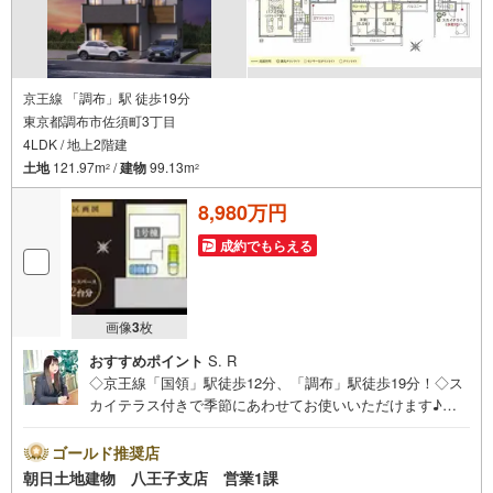
京王線 「調布」駅 徒歩19分
東京都調布市佐須町3丁目
4LDK / 地上2階建
土地
121.97m
/
建物
99.13m
2
2
8,980万円
成約でもらえる
画像
3
枚
おすすめポイント
S. R
◇京王線「国領」駅徒歩12分、「調布」駅徒歩19分！◇ス
カイテラス付きで季節にあわせてお使いいただけます♪◇
忙しい朝に便利なダブルボウル洗面を採用！◇カースペー
ス2台標準♪◇教育施設までは徒歩7分圏内！※バザール会場
ゴールド推奨店
には、ベビーベッドや キッズスペースをご用意しており
朝日土地建物 八王子支店 営業1課
ます。 小さなお子様連れでも、安心してご来場くださ