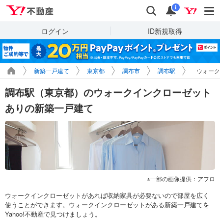
Yahoo!不動産
検索
通知
i
ログイン
ID新規取得
新築一戸建て
東京都
調布市
調布駅
ウォーク
調布駅（東京都）のウォークインクローゼット
ありの新築一戸建て
一部の画像提供：アフロ
ウォークインクローゼットがあれば収納家具が必要ないので部屋を広く
使うことができます。ウォークインクローゼットがある新築一戸建てを
Yahoo!不動産で見つけましょう。