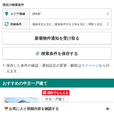
（○：有り △：要駅員設備 ×：無し）
東口
現在の検索条件
地上⇔改札⇔ホーム：○
布田１・２・４丁目方面、小島町１丁目方面、トリエ京王調布Ａ館、布多天
エレベータ
調布駅
エリア/路線
神、電気通信大学、京王メモリアル調布
・上りホーム（Ｂ３Ｆ）⇔下りホーム（Ｂ２Ｆ）⇔中央口・東口改札（Ｂ１
広場口
Ｆ）
価格未定を含む｜建築条件付き土地を含む｜間取り未定を含む｜ウォークインクローゼット
詳細条件
トリエ京王調布Ｂ館・Ｃ館、イオンシネマシアタス調布
・中央口改札⇔地上
エスカレータ
こ
新着物件通知を受け取る
・上りホーム（Ｂ３Ｆ）⇔中央口・東口改札（Ｂ１Ｆ）（直通）
の
・上りホーム（Ｂ３Ｆ）⇔下りホーム（Ｂ２Ｆ）
検
・下りホーム（Ｂ２Ｆ）⇔中央口・東口改札（Ｂ１Ｆ）
索
検索条件を保存する
・中央口改札⇔地上
条
・東口改札⇔地上
件
トイレ
保存した条件の確認・通知設定の変更・解除は
マイページ
から行
で
えます。
《多機能トイレ》
通
・改札内（Ｂ１Ｆ）
知
その他
おすすめの中古一戸建て
を
・点字案内（券売機・運賃表・階段手すり）
受
・ＡＥＤ
成約でもらえる
け
中古一戸建て
取
調布市布田5丁目
る
お気に入り登録内容を確認する
7,980万円
・