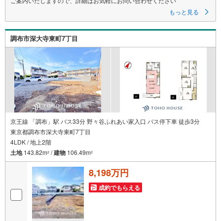
ご案内いたしますので、詳細はお気軽にお問い合わせください
もっと見る
調布市深大寺東町7丁目
京王線 「調布」駅 バス33分 野々谷ふれあい家入口 バス停下車 徒歩3分
東京都調布市深大寺東町7丁目
4LDK / 地上2階
土地
143.82m
/
建物
106.49m
2
2
8,198万円
成約でもらえる