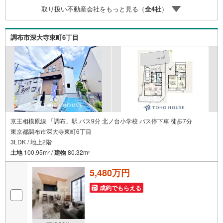
案内が可能となりますのでお手数ですがご一報ください。
取り扱い不動産会社をもっと見る（
全
4
社
）
◆物件のご案内は◆弊社へのご来社、お客様宅へのお迎
え・最寄駅での待ち合わせ、物件周辺のコンビニ等でお待
ち合わせなど、ご希望をお伝えください。ご希望条件をお
調布市深大寺東町6丁目
伝え頂けましたら、ご見学希望物件以外の資料も用意して
参ります。もちろん他の物件も併せてご案内させていただ
きます。
京王相模原線 「調布」駅 バス9分 北ノ台小学校 バス停下車 徒歩7分
東京都調布市深大寺東町6丁目
3LDK / 地上2階
土地
100.95m
/
建物
80.32m
2
2
5,480万円
成約でもらえる