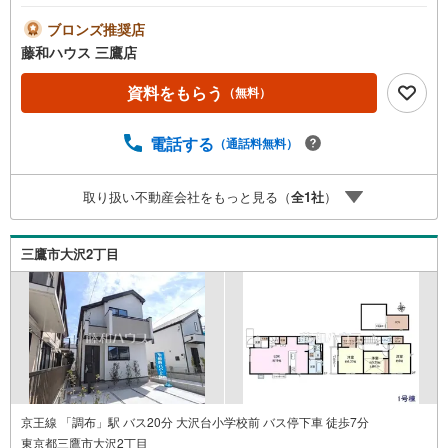
うですね！物件の事、諸費用の事など、小さな疑問も担当
の三鷹店までお気軽にご連絡・ご相談下さい
ブロンズ推奨店
藤和ハウス 三鷹店
資料をもらう
（無料）
電話する
（通話料無料）
取り扱い不動産会社をもっと見る（
全
1
社
）
三鷹市大沢2丁目
京王線 「調布」駅 バス20分 大沢台小学校前 バス停下車 徒歩7分
東京都三鷹市大沢2丁目