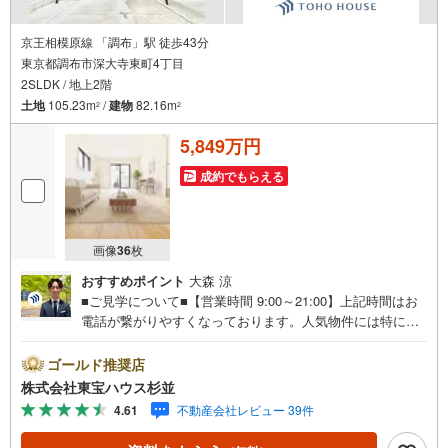
京王相模原線 「調布」駅 徒歩43分
東京都調布市深大寺東町4丁目
2SLDK / 地上2階
土地
105.23m
/
建物
82.16m
2
2
5,849万円
成約でもらえる
画像
36
枚
おすすめポイント
大森 涼
■ご見学について■【営業時間 9:00～21:00】上記時間はお
電話が繋がりやすくなっております。人気物件には特に問
い合わせが集中するため、お早めにお電話くださいませ。
「室内・現地を見学する」ボタンよりご予約いただくとご
ゴールド推奨店
見学がスムーズです。■ご予約に際して■日時のご希望をお
株式会社東宝ハウス杉並
伝えくださいませ。（もちろん当日でも対応可能です。）
4.61
不動産会社レビュー 39件
事前に鍵等の手配や内覧（居住中物件）の手配が必要な場
合がございますのでご容赦ください。■ミラカレCLUB■弊