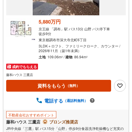
受
け
取
る
5,880万円
・
京王線 「調布」駅 バス13分 山野 バス停下車
条
徒歩9分
件
東京都調布市深大寺北町6丁目
を
3LDK＋ロフト、ファミリークローク、カウンター /
2026年11月（築1年未満）
マ
土地
109.06m
/
建物
86.94m
2
2
イ
ペ
成約でもらえる
ー
藤和ハウス 三鷹店
ジ
に
資料をもらう
（無料）
保
存
電話する
（通話料無料）
す
る
不動産会社おすすめポイント
藤和ハウス 三鷹店
ブロンズ推奨店
JR中央線「三鷹」駅 バス15分「山野」停歩9分食器洗浄乾燥機など充実の