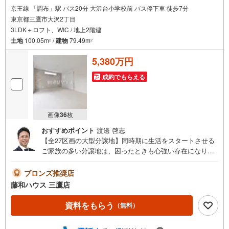
京王線 「調布」駅 バス20分 大沢台小学校前 バス停下車 徒歩7分
東京都三鷹市大沢2丁目
3LDK＋ロフト、WIC / 地上2階建
土地
100.05m
/
建物
79.49m
2
2
5,380万円
成約でもらえる
画像
36
枚
おすすめポイント
渡邊 啓志
【全27区画の大型分譲地】同時期に生活をスタートさせる
ご家族の多い分譲地は、困ったときも心強い存在になりそ
うですね！物件の事、諸費用の事など、小さな疑問も担当
の三鷹店までお気軽にご連絡・ご相談下さい
ブロンズ推奨店
藤和ハウス 三鷹店
資料をもらう
（無料）