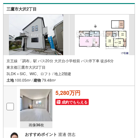
三鷹市大沢2丁目
京王線 「調布」駅 バス20分 大沢台小学校前 バス停下車 徒歩6分
東京都三鷹市大沢2丁目
3LDK＋SIC、WIC、ロフト / 地上2階建
土地
100.05m
/
建物
79.48m
2
2
5,280万円
成約でもらえる
画像
36
枚
おすすめポイント
渡邊 啓志