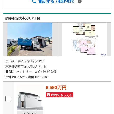
電話する
（通話料無料）
調布市深大寺元町2丁目
京王線 「調布」駅 徒歩22分
東京都調布市深大寺元町2丁目
4LDK＋パントリー、WIC / 地上2階建
土地
208.25m
/
建物
101.25m
2
2
6,590万円
成約でもらえる
画像
36
枚