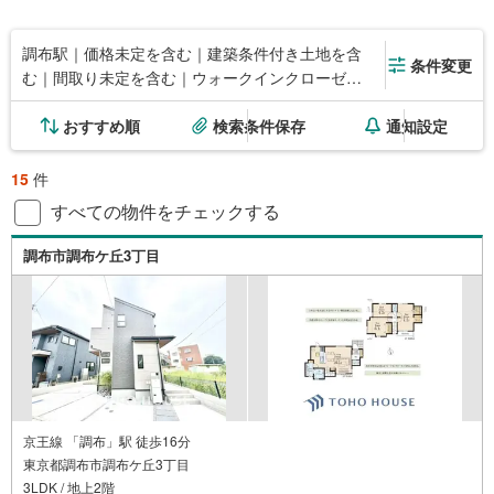
調布駅｜価格未定を含む｜建築条件付き土地を含
条件変更
む｜間取り未定を含む｜ウォークインクローゼッ
ト
おすすめ順
検索条件保存
通知設定
15
件
すべての物件をチェックする
調布市調布ケ丘3丁目
京王線 「調布」駅 徒歩16分
東京都調布市調布ケ丘3丁目
3LDK / 地上2階