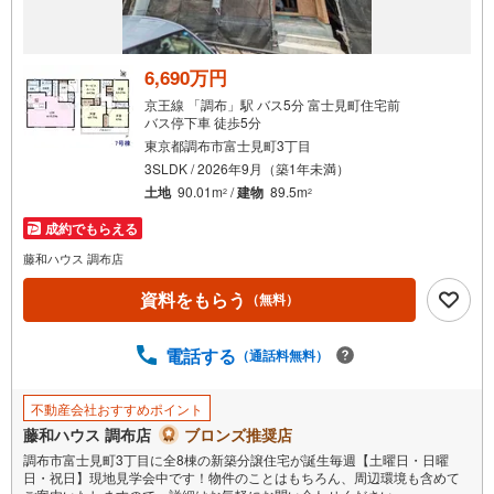
6,690万円
京王線 「調布」駅 バス5分 富士見町住宅前
バス停下車 徒歩5分
東京都調布市富士見町3丁目
3SLDK / 2026年9月（築1年未満）
土地
90.01m
/
建物
89.5m
2
2
成約でもらえる
藤和ハウス 調布店
資料をもらう
（無料）
電話する
（通話料無料）
不動産会社おすすめポイント
藤和ハウス 調布店
ブロンズ推奨店
調布市富士見町3丁目に全8棟の新築分譲住宅が誕生毎週【土曜日・日曜
日・祝日】現地見学会中です！物件のことはもちろん、周辺環境も含めて