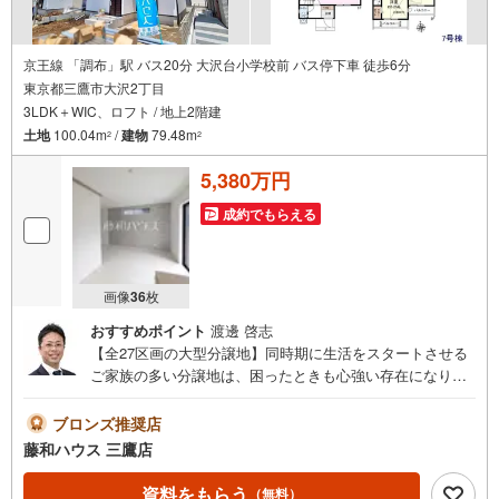
京王線 「調布」駅 バス20分 大沢台小学校前 バス停下車 徒歩6分
東京都三鷹市大沢2丁目
3LDK＋WIC、ロフト / 地上2階建
土地
100.04m
/
建物
79.48m
2
2
5,380万円
成約でもらえる
画像
36
枚
おすすめポイント
渡邊 啓志
【全27区画の大型分譲地】同時期に生活をスタートさせる
ご家族の多い分譲地は、困ったときも心強い存在になりそ
うですね！物件の事、諸費用の事など、小さな疑問も担当
の三鷹店までお気軽にご連絡・ご相談下さい
ブロンズ推奨店
藤和ハウス 三鷹店
資料をもらう
（無料）