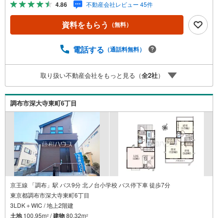
4.86
不動産会社レビュー 45件
い！資料請求、住宅ローンのご相談などお気軽にお問合せ
ください！スタッフ25名でお客様がご覧になったことのな
資料をもらう
（無料）
い情報を多数ご用意しております。インターネット、チラ
シなどに掲載できない物件も多数ございます！ご案内時に
他物件もご紹介可能です。 担当営業へご希望をお伝えくだ
電話する
（通話料無料）
さい！■ご案内方法ご自宅へお迎え・最寄り駅等でお待ち合
わせ、弊社へのご来社など、ご相談ください。ご希望があ
取り扱い不動産会社をもっと見る（
全
2
社
）
れば周辺環境、お客様の希望に合わせた物件などもご案内
をいたします。お住まい探しは朝日土地建物（株）八王子
店 営業1課にお任せください！
調布市深大寺東町6丁目
京王線 「調布」駅 バス9分 北ノ台小学校 バス停下車 徒歩7分
東京都調布市深大寺東町6丁目
3LDK＋WIC / 地上2階建
土地
100.95m
/
建物
80.32m
2
2