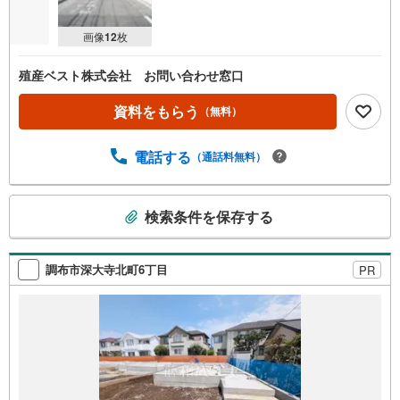
画像
12
枚
殖産ベスト株式会社 お問い合わせ窓口
資料をもらう
（無料）
電話する
（通話料無料）
こ
検索条件を保存する
の
検
索
調布市深大寺北町6丁目
PR
条
件
で
通
知
を