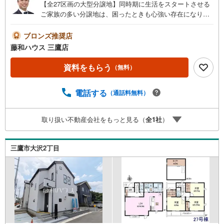
【全27区画の大型分譲地】同時期に生活をスタートさせる
ご家族の多い分譲地は、困ったときも心強い存在になりそ
うですね！物件の事、諸費用の事など、小さな疑問も担当
の三鷹店までお気軽にご連絡・ご相談下さい
ブロンズ推奨店
藤和ハウス 三鷹店
資料をもらう
（無料）
電話する
（通話料無料）
取り扱い不動産会社をもっと見る（
全
1
社
）
三鷹市大沢2丁目