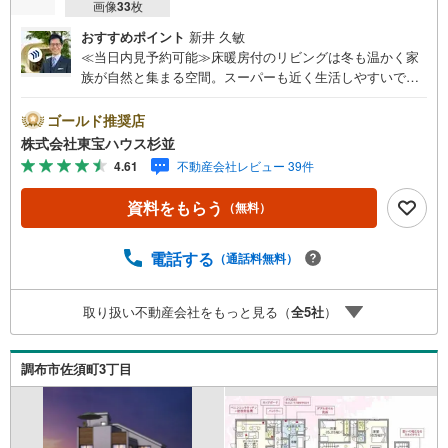
画像
33
枚
おすすめポイント
新井 久敏
≪当日内見予約可能≫床暖房付のリビングは冬も温かく家
族が自然と集まる空間。スーパーも近く生活しやすいで
す！・ 未来を予測し人生設計から始まる「未来カレンダ
ー」のご提案。・ 未来に起こるであろうご自宅リフォーム
ゴールド推奨店
をオンライン上でご提案「ミラカレクラブ」。・ 不動産売
株式会社東宝ハウス杉並
却時、ご自宅を綺麗にかつ瀟洒にさせるCG加工ホームステ
4.61
不動産会社レビュー 39件
イジングサービス。・ 購入者様へ、税理士による確定申告
の無料セミナーをご招待いたします。◆ご予約に際して◆
資料をもらう
（無料）
日時のご希望をお伝えください。（もちろん当日でも対応
可能です）事前に鍵等の手配や内覧（居住中物件）の手配
が必要な場合がございますのでご容赦ください。事前にご
電話する
（通話料無料）
連絡をいただけると、スムーズなご案内が可能となります
のでお手数ですがご一報ください。◆物件のご案内は◆弊
取り扱い不動産会社をもっと見る（
全
5
社
）
社へのご来社、お客様宅へのお迎え・最寄駅での待ち合わ
せ、物件周辺のコンビニ等でお待ち合わせなど、ご希望を
お伝えください。ご希望条件をお伝え頂けましたら、ご見
調布市佐須町3丁目
学希望物件以外の資料も用意して参ります。もちろん他の
物件も併せてご案内させていただきます。