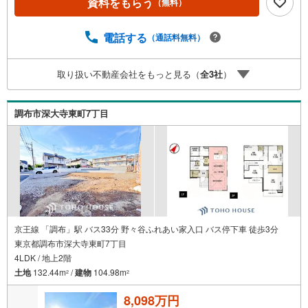
資料をもらう
（無料）
社で売買されたお客様は、ミラカレCLUBに加入可能です。
10～20年後のリフォーム、保険の見直しや借り換えなど、
オンラインでやりとりができます。■FPによるファイナン
電話する
（通話料無料）
シャルライフサポート■お金のプロであるファイナンシャル
プランナーが住宅ローン、保険・税金、資産運用、相続な
取り扱い不動産会社をもっと見る（
全
3
社
）
どの対策をアドバイス可能です。契約前、契約後、お好き
なタイミングがご利用可能です。■税理士による無料確定申
告セミナー■住まいをご購入になったお客様に対して、住宅
調布市深大寺東町7丁目
ローン控除の申告方法をご案内する無料セミナーを開催し
ています。
京王線 「調布」駅 バス33分 野々谷ふれあい家入口 バス停下車 徒歩3分
東京都調布市深大寺東町7丁目
4LDK / 地上2階
土地
132.44m
/
建物
104.98m
2
2
8,098万円