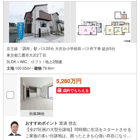
京王線 「調布」駅 バス20分 大沢台小学校前 バス停下車 徒歩5分
東京都三鷹市大沢2丁目
3LDK＋WIC、ロフト / 地上2階建
土地
100.05m
/
建物
79.9m
2
2
5,280万円
成約でもらえる
画像
36
枚
おすすめポイント
渡邊 啓志
【全27区画の大型分譲地】同時期に生活をスタートさせる
ご家族の多い分譲地は、困ったときも心強い存在になりそ