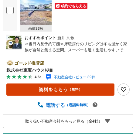
成約でもらえる
画像
33
枚
おすすめポイント
新井 久敏
≪当日内見予約可能≫床暖房付のリビングは冬も温かく家
族が自然と集まる空間。スーパーも近く生活しやすいで
す！・ 未来を予測し人生設計から始まる「未来カレンダ
ー」のご提案。・ 未来に起こるであろうご自宅リフォーム
ゴールド推奨店
をオンライン上でご提案「ミラカレクラブ」。・ 不動産売
株式会社東宝ハウス杉並
却時、ご自宅を綺麗にかつ瀟洒にさせるCG加工ホームステ
4.61
不動産会社レビュー 39件
イジングサービス。・ 購入者様へ、税理士による確定申告
の無料セミナーをご招待いたします。◆ご予約に際して◆
資料をもらう
（無料）
日時のご希望をお伝えください。（もちろん当日でも対応
可能です）事前に鍵等の手配や内覧（居住中物件）の手配
が必要な場合がございますのでご容赦ください。事前にご
電話する
（通話料無料）
連絡をいただけると、スムーズなご案内が可能となります
のでお手数ですがご一報ください。◆物件のご案内は◆弊
取り扱い不動産会社をもっと見る（
全
4
社
）
社へのご来社、お客様宅へのお迎え・最寄駅での待ち合わ
せ、物件周辺のコンビニ等でお待ち合わせなど、ご希望を
お伝えください。ご希望条件をお伝え頂けましたら、ご見