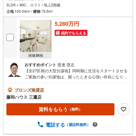
3LDK＋WIC、ロフト / 地上2階建
土地
100.04m
/
建物
79.9m
2
2
5,280万円
成約でもらえる
画像
36
枚
おすすめポイント
渡邊 啓志
【全27区画の大型分譲地】同時期に生活をスタートさせる
ご家族の多い分譲地は、困ったときも心強い存在になりそ
うですね！物件の事、諸費用の事など、小さな疑問も担当
の三鷹店までお気軽にご連絡・ご相談下さい
ブロンズ推奨店
藤和ハウス 三鷹店
資料をもらう
（無料）
電話する
（通話料無料）