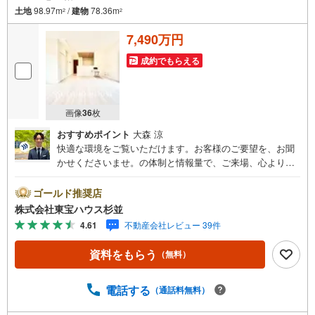
土地
98.97m
/
建物
78.36m
2
2
7,490万円
成約でもらえる
画像
36
枚
おすすめポイント
大森 涼
快適な環境をご覧いただけます。お客様のご要望を、お聞
かせくださいませ。の体制と情報量で、ご来場、心よりお
待ちしております。・ 未来を予測し人生設計から始まる
「未来カレンダー」のご提案。・ 未来に起こるであろうご
ゴールド推奨店
自宅リフォームをオンライン上でご提案「ミラカレクラ
株式会社東宝ハウス杉並
ブ」。・ 不動産売却時、ご自宅を綺麗にかつ瀟洒にさせる
4.61
不動産会社レビュー 39件
CG加工ホームステイジングサービス。・ 購入者様へ、税
理士による確定申告の無料セミナーをご招待いたします。
資料をもらう
（無料）
◆ご予約に際して◆日時のご希望をお伝えください。（も
ちろん当日でも対応可能です）事前に鍵等の手配や内覧
（居住中物件）の手配が必要な場合がございますのでご容
電話する
（通話料無料）
赦ください。事前にご連絡をいただけると、スムーズなご