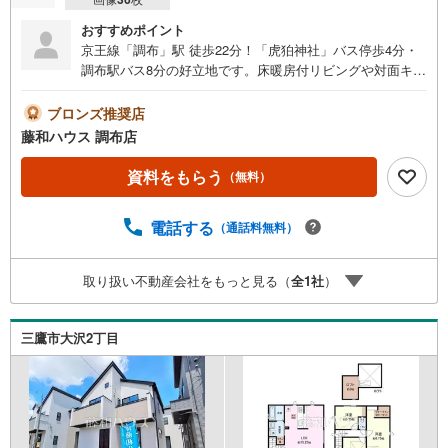
おすすめポイント
京王線「調布」駅 徒歩22分！「虎狛神社」バス停歩4分・
調布駅バス8分の好立地です。床暖房付リビングや対面キッ
チン、など設備充実。物件や周辺環境も含めてご案内いた
しますので、お気軽にお問い合わせください
ブロンズ推奨店
藤和ハウス 調布店
資料をもらう
（無料）
電話する
（通話料無料）
取り扱い不動産会社をもっと見る（
全
1
社
）
三鷹市大沢2丁目