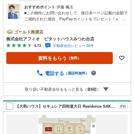
おすすめポイント
伊藤 楓汰
■この物件にお問い合わせして、後日本ページ記載の金額で
ご成約された場合、PayPayポイントをプレゼント！※ 条
件等の詳細は 説明ページをご覧ください。現地案内会開催
中‥365日ご案内いつでも大歓迎!!JR総武線「四街道」駅徒
ゴールド推奨店
歩24分カースペース並列2台分あり■家族との会話も弾むリ
株式会社アフィオ ピタットハウスみつわ台店
ビングイン階段■リビング全体を見渡せるカウンターキッチ
4.72
不動産会社レビュー 36件
ン■毎日の家事の負担を軽減させる食器洗乾燥機■LDK広々
17.5帖！家族みんなでのんびり寛げますね■収納たっぷりウ
資料をもらう
（無料）
ォークインクローゼット2か所設置■季節もの家電の収納や
趣味のお部屋など様々な用途で使用できるフリースペース●
お客様の笑顔のために。・* 千葉県の不動産のことなら株
電話する
（通話料無料）
式会社アフィオにお任せください！● お客様の一生の宝物
になるお家探しの、心強いパートナーになれるよう全力で
取り扱い不動産会社をもっと見る（
全
6
社
）
サポート致します！ご見学やご相談には迅速にご対応致し
ます！お気軽にお問合せ下さいませ！・豊富な物件数で、
ご希望のお家探しが楽々できます。‥株式会社アフィオで
【大和ハウス】セキュレア四街道大日 Residence SAKURAGAOKA（建築条件付宅地分譲）
PR
今すぐ検索‥