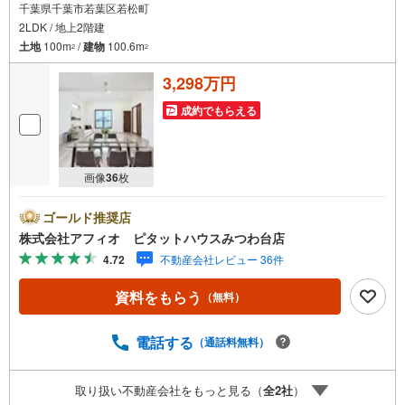
千葉県千葉市若葉区若松町
2LDK / 地上2階建
土地
100m
/
建物
100.6m
2
2
3,298万円
成約でもらえる
画像
36
枚
ゴールド推奨店
株式会社アフィオ ピタットハウスみつわ台店
4.72
不動産会社レビュー 36件
資料をもらう
（無料）
電話する
（通話料無料）
取り扱い不動産会社をもっと見る（
全
2
社
）