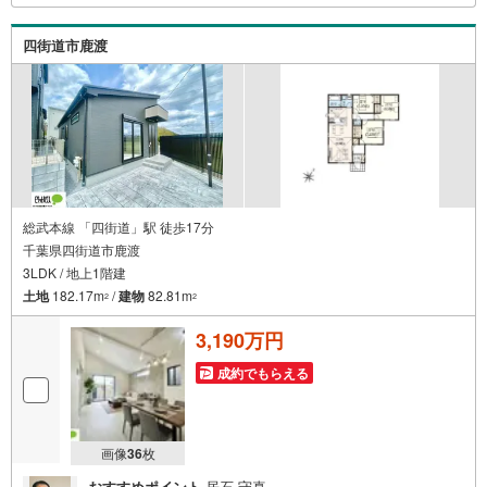
四街道市鹿渡
総武本線 「四街道」駅 徒歩17分
千葉県四街道市鹿渡
3LDK / 地上1階建
土地
182.17m
/
建物
82.81m
2
2
3,190万円
成約でもらえる
画像
36
枚
おすすめポイント
居石 守真