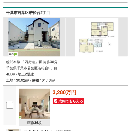
す！お気軽にお問合せ下さいませ！
千葉市若葉区若松台2丁目
総武本線 「四街道」駅 徒歩30分
千葉県千葉市若葉区若松台2丁目
4LDK / 地上2階建
土地
130.02m
/
建物
101.43m
2
2
3,280万円
成約でもらえる
画像
36
枚