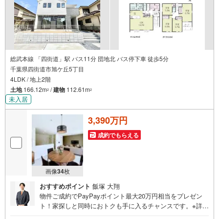
総武本線 「四街道」駅 バス11分 団地北 バス停下車 徒歩5分
千葉県四街道市旭ケ丘5丁目
4LDK / 地上2階
土地
166.12m
/
建物
112.61m
2
2
未入居
3,390万円
成約でもらえる
画像
34
枚
おすすめポイント
飯塚 大翔
物件ご成約でPayPayポイント最大20万円相当をプレゼン
ト！家探しと同時におトクも手に入るチャンスです。※詳し
い条件は説明ページをご確認ください。『本日ご案内OK』