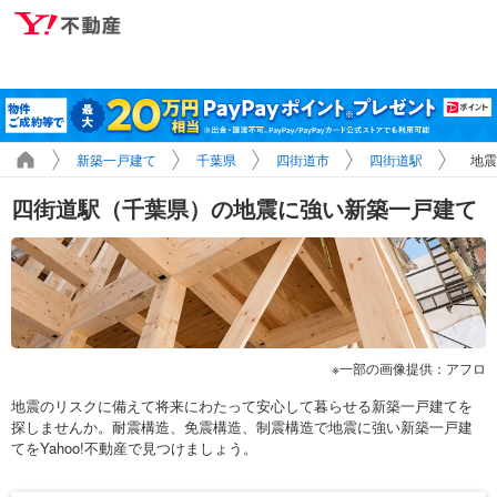
新築一戸建て
千葉県
四街道市
四街道駅
地震
四街道駅（千葉県）の地震に強い新築一戸建て
一部の画像提供：アフロ
地震のリスクに備えて将来にわたって安心して暮らせる新築一戸建てを
探しませんか。耐震構造、免震構造、制震構造で地震に強い新築一戸建
てをYahoo!不動産で見つけましょう。