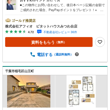
■この物件にお問い合わせして、後日本ページ記載の金額で
ご成約された場合、PayPayポイントをプレゼント！※ 条
件等の詳細は 説明ページをご覧ください。現地案内会開催
中‥365日ご案内いつでも大歓迎!!■周辺環境充実！お買い
ゴールド推奨店
物楽々■生活しやすくコミュニケーションがとりやすい平屋
株式会社アフィオ ピタットハウスみつわ台店
■LDKゆったり18帖！家族みんなでのんびり寛げます■リビ
4.72
不動産会社レビュー 36件
ング全体を見渡せるカウンターキッチン■タンスいらずでス
ッキリ片付くウォークインクローゼット■カースペース2台
資料をもらう
（無料）
可・豊富な物件数で、ご希望のお家探しが楽々できま
す。・売却のご相談も秘密厳守でスピーディーに対応。‥
株式会社アフィオで今すぐ検索‥●お客様の笑顔のため
電話する
（通話料無料）
に。・* 千葉県の不動産のことなら株式会社アフィオにお
任せください！● お客様の一生の宝物になるお家探しの、
心強いパートナーになれるよう全力でサポート致します！
千葉市稲毛区山王町
ご見学やご相談には迅速にご対応致します！お気軽にお問
合せ下さいませ！