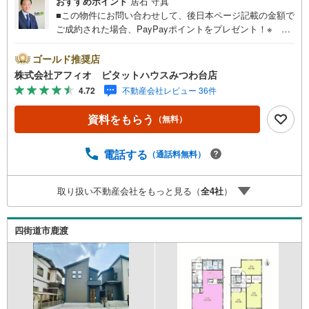
おすすめポイント
居石 守真
■この物件にお問い合わせして、後日本ページ記載の金額で
ご成約された場合、PayPayポイントをプレゼント！※ 条
件等の詳細は 説明ページをご覧ください。現地案内会開催
中‥365日ご案内いつでも大歓迎!!若松台幼稚園まで徒歩5
ゴールド推奨店
分・若松台小学校まで徒歩7分とお子様の通学も安心*。■1
株式会社アフィオ ピタットハウスみつわ台店
8.7帖の広々LDK■リビング全体を見渡せるカウンターキッ
4.72
不動産会社レビュー 36件
チン■あると便利なリビング収納■部屋数豊富な2階4部屋■2
部屋から出入りでき布団や洗濯物もたくさん干せるバルコ
資料をもらう
（無料）
ニー■カースペース2台分●お客様の笑顔のために。・* 千
葉県の不動産のことなら株式会社アフィオにお任せくださ
い！● お客様の一生の宝物になるお家探しの、心強いパー
電話する
（通話料無料）
トナーになれるよう全力でサポート致します！ご見学やご
相談には迅速にご対応致します！お気軽にお問合せ下さい
取り扱い不動産会社をもっと見る（
全
4
社
）
ませ！
四街道市鹿渡