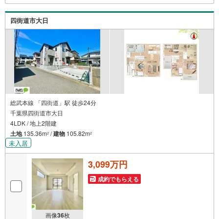
アフィオで今すぐ検索‥
四街道市大日
総武本線 「四街道」駅 徒歩24分
千葉県四街道市大日
4LDK / 地上2階建
土地
135.36m
/
建物
105.82m
2
2
未入居
3,099万円
成約でもらえる
画像
36
枚