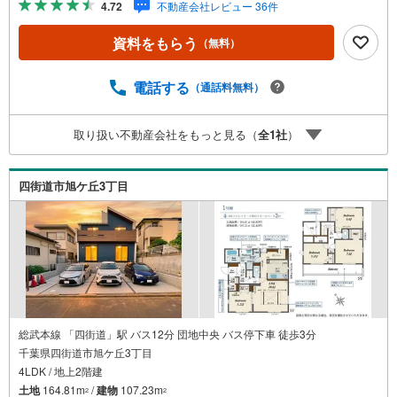
4.72
不動産会社レビュー 36件
資料をもらう
（無料）
電話する
（通話料無料）
取り扱い不動産会社をもっと見る（
全
1
社
）
四街道市旭ケ丘3丁目
総武本線 「四街道」駅 バス12分 団地中央 バス停下車 徒歩3分
千葉県四街道市旭ケ丘3丁目
4LDK / 地上2階建
土地
164.81m
/
建物
107.23m
2
2