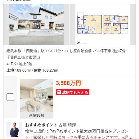
総武本線 「四街道」駅 バス11分 つくし座自治会前 バス停下車 徒歩7分
千葉県四街道市栗山
4LDK / 地上2階
土地
169.06m
/
建物
108.27m
2
2
3,588万円
成約でもらえる
画像
36
枚
おすすめポイント
古畑 晴輝
物件ご成約でPayPayポイント最大20万円相当をプレゼン
ト！家探しと同時におトクも手に入るチャンスです。※詳し