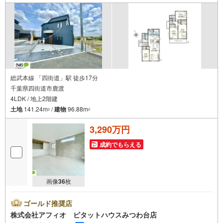
総武本線 「四街道」駅 徒歩17分
千葉県四街道市鹿渡
4LDK / 地上2階建
土地
141.24m
/
建物
96.88m
2
2
3,290万円
成約でもらえる
画像
36
枚
ゴールド推奨店
株式会社アフィオ ピタットハウスみつわ台店