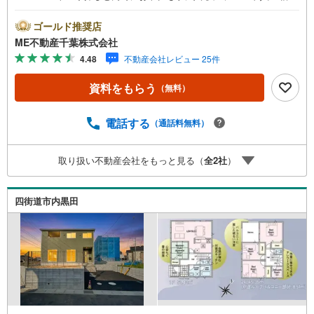
い条件は説明ページをご確認ください。『本日ご案内OK』
送迎無料！頭金なし・銀行比較＆相談可！ テレビで紹介さ
ゴールド推奨店
れた『やどかリッチ』使えます！豊かに過ごすには『イン
ME不動産千葉株式会社
テリア』家具や家電と『エクステリア』カーポートや楽し
4.48
不動産会社レビュー 25件
める庭、この充実度で変わってきます。これらを一括で購
入でき、その代金を住宅ローンに組み込むことが可能なサ
資料をもらう
（無料）
ービス、それがやどかリッチです。 頭金0円でもOK！（諸
経費含む） アフターサービス充実！「どこの銀行がいい
の？疾病ってなに？ローン組めるかな？」わからないこと
電話する
（通話料無料）
が多い家探しを丁寧にご説明致します！物件の探し方、ロ
ーンの組み方、知らないと損する税金のこと等トータルで
取り扱い不動産会社をもっと見る（
全
2
社
）
サポート致します！
四街道市内黒田