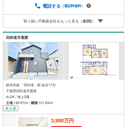
ース完備。オムツ台や替えのオムツもご用意ございます。
電話する
（通話料無料）
まずは資料だけ…というお問い合わせも大歓迎です。お気
軽にお問い合わせくださいませ
取り扱い不動産会社をもっと見る（
全
2
社
）
四街道市鹿渡
総武本線 「四街道」駅 徒歩17分
千葉県四街道市鹿渡
4LDK / 地上2階
土地
149.97m
/
建物
101.84m
2
2
未入居
3,990万円