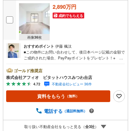
2,890万円
成約でもらえる
画像
36
枚
おすすめポイント
伊藤 楓汰
■この物件にお問い合わせして、後日本ページ記載の金額で
ご成約された場合、PayPayポイントをプレゼント！※ 条
件等の詳細は 説明ページをご覧ください。現地案内会開催
中‥365日ご案内いつでも大歓迎!!■開放的な角地■南向きの
ゴールド推奨店
明るいお家■リビング全体を見渡せるカウンターキッチン■
株式会社アフィオ ピタットハウスみつわ台店
全居室6帖以上とゆとりあるプライベート空間を確保■バル
4.72
不動産会社レビュー 36件
コニー2か所有り！光と風をたっぷり取り込めます■カース
ペース並列2台可●お客様の笑顔のために。・* 千葉県の不
資料をもらう
（無料）
動産のことなら株式会社アフィオにお任せください！● お
客様の一生の宝物になるお家探しの、心強いパートナーに
なれるよう全力でサポート致します！ご見学やご相談には
電話する
（通話料無料）
迅速にご対応致します！お気軽にお問合せ下さいませ！・
豊富な物件数で、ご希望のお家探しが楽々できます。・売
取り扱い不動産会社をもっと見る（
全
3
社
）
却のご相談も秘密厳守でスピーディーに対応。‥株式会社