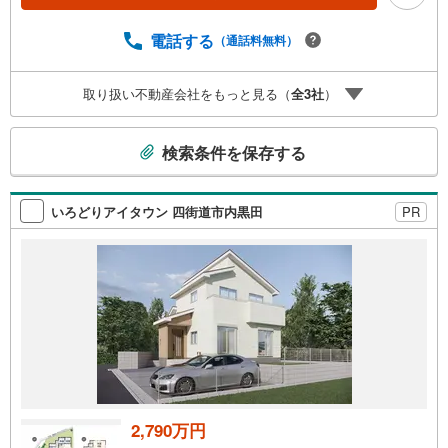
専用駐車場有り。場所の確認などお気軽にお問い合わせく
ださい。○キッズスペース完備。オムツ台や替えのオムツも
電話する
（通話料無料）
ご用意ございます。まずは資料だけ…というお問い合わせ
も大歓迎です。お気軽にお問い合わせくださいませ
取り扱い不動産会社をもっと見る（
全
3
社
）
こ
検索条件を保存する
の
検
索
いろどりアイタウン 四街道市内黒田
PR
条
件
で
通
知
を
受
け
取
る
2,790万円
・