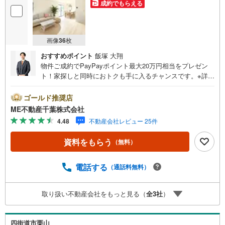
成約でもらえる
画像
36
枚
おすすめポイント
飯塚 大翔
物件ご成約でPayPayポイント最大20万円相当をプレゼン
ト！家探しと同時におトクも手に入るチャンスです。※詳し
い条件は説明ページをご確認ください。『本日ご案内OK』
送迎無料！頭金なし・銀行比較＆相談可！ テレビで紹介さ
ゴールド推奨店
れた『やどかリッチ』使えます！豊かに過ごすには『イン
ME不動産千葉株式会社
テリア』家具や家電と『エクステリア』カーポートや楽し
4.48
不動産会社レビュー 25件
める庭、この充実度で変わってきます。これらを一括で購
入でき、その代金を住宅ローンに組み込むことが可能なサ
資料をもらう
（無料）
ービス、それがやどかリッチです。 頭金0円でもOK！（諸
経費含む） アフターサービス充実！「どこの銀行がいい
の？疾病ってなに？ローン組めるかな？」わからないこと
電話する
（通話料無料）
が多い家探しを丁寧にご説明致します！物件の探し方、ロ
ーンの組み方、知らないと損する税金のこと等トータルで
取り扱い不動産会社をもっと見る（
全
3
社
）
サポート致します！
四街道市栗山