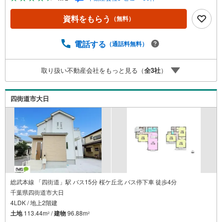
話ししながら楽しくお料理できるカウンターキッチン■LDK
広々21帖！家族みんなでのんびり寛げます■タンスいらず
資料をもらう
（無料）
でスッキリ片付くウォークインクローゼット2か所■カース
ペース並列2台可●お客様の笑顔のために。・* 千葉県の不
動産のことなら株式会社アフィオにお任せください！● お
電話する
（通話料無料）
客様の一生の宝物になるお家探しの、心強いパートナーに
なれるよう全力でサポート致します！ご見学やご相談には
取り扱い不動産会社をもっと見る（
全
3
社
）
迅速にご対応致します！お気軽にお問合せ下さいませ！・
豊富な物件数で、ご希望のお家探しが楽々できます。・売
却のご相談も秘密厳守でスピーディーに対応。‥株式会社
四街道市大日
アフィオで今すぐ検索‥
総武本線 「四街道」駅 バス15分 桜ケ丘北 バス停下車 徒歩4分
千葉県四街道市大日
4LDK / 地上2階建
土地
113.44m
/
建物
96.88m
2
2