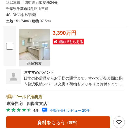
総武本線 「四街道」駅 徒歩24分
千葉県千葉市稲毛区山王町
4SLDK / 地上2階建
土地
151.74m
/
建物
97.5m
2
2
3,390万円
成約でもらえる
画像
36
枚
おすすめポイント
日常の必需品からお子様の通学まで、すべてが徒歩圏に揃
う贅沢収納スペース充実！荷物もスッキリと片付きます ■
長期優良住宅■【営業時間】9:30-18:30この時間帯はお電話
でのお問い合わせのほうがスムーズにご対応できます！お
ゴールド推奨店
気軽にご連絡ください！《東海住宅四街道支店の特徴》●地
東海住宅 四街道支店
域密着！どうぞ安心してお任せください！お客様の夢やご
4.9
不動産会社レビュー 20件
希望をおきかせください。豊富な地元情報と経験豊かな専
門スタッフが、責任をもって全力でお客様の「住まい」探
資料をもらう
（無料）
しのお手伝いをいたします。■その他○専用駐車場有り。場
所の確認などお気軽にお問い合わせください。○キッズスペ