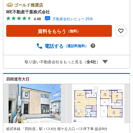
送迎無料！頭金なし・銀行比較＆相談可！ テレビで紹介さ
ゴールド推奨店
れた『やどかリッチ』使えます！豊かに過ごすには『イン
ME不動産千葉株式会社
テリア』家具や家電と『エクステリア』カーポートや楽し
4.48
不動産会社レビュー 25件
める庭、この充実度で変わってきます。これらを一括で購
入でき、その代金を住宅ローンに組み込むことが可能なサ
資料をもらう
（無料）
ービス、それがやどかリッチです。 頭金0円でもOK！（諸
経費含む） アフターサービス充実！「どこの銀行がいい
の？疾病ってなに？ローン組めるかな？」わからないこと
電話する
（通話料無料）
が多い家探しを丁寧にご説明致します！物件の探し方、ロ
ーンの組み方、知らないと損する税金のこと等トータルで
取り扱い不動産会社をもっと見る（
全
4
社
）
サポート致します！
四街道市大日
総武本線 「四街道」駅 バス4分 桜ケ丘入口 バス停下車 徒歩9分