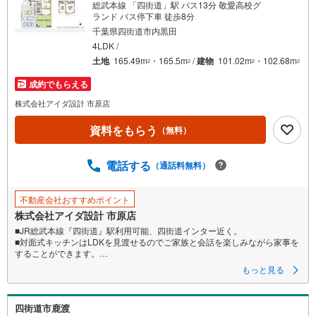
総武本線 「四街道」駅 バス13分 敬愛高校グ
条
ランド バス停下車 徒歩8分
件
千葉県四街道市内黒田
を
4LDK /
マ
土地
165.49m
・165.5m
/
建物
101.02m
・102.68m
2
2
2
2
イ
成約でもらえる
ペ
株式会社アイダ設計 市原店
ー
ジ
資料をもらう
（無料）
に
保
電話する
（通話料無料）
存
す
る
不動産会社おすすめポイント
株式会社アイダ設計 市原店
■JR総武本線『四街道』駅利用可能、四街道インター近く。
■対面式キッチンはLDKを見渡せるのでご家族と会話を楽しみながら家事を
することができます。
■カースペース3台完備！ゆとりある生活を送ることができます。
もっと見る
四街道市鹿渡