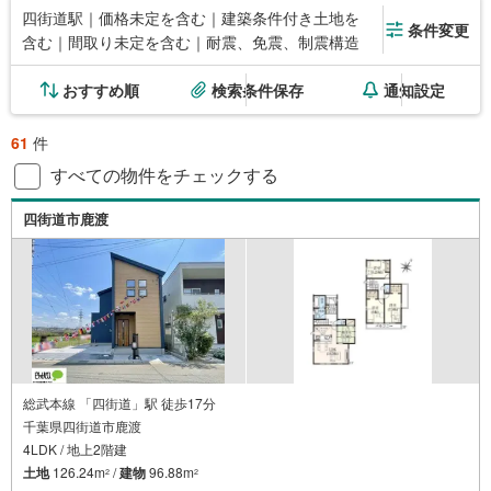
四街道駅｜価格未定を含む｜建築条件付き土地を
条件変更
含む｜間取り未定を含む｜耐震、免震、制震構造
おすすめ順
検索条件保存
通知設定
61
件
すべての物件をチェックする
四街道市鹿渡
総武本線 「四街道」駅 徒歩17分
千葉県四街道市鹿渡
4LDK / 地上2階建
土地
126.24m
/
建物
96.88m
2
2