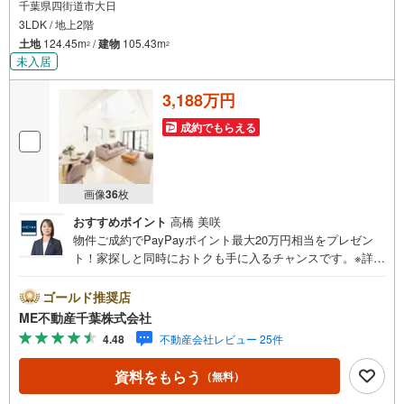
千葉県四街道市大日
3LDK / 地上2階
土地
124.45m
/
建物
105.43m
2
2
未入居
3,188万円
成約でもらえる
画像
36
枚
おすすめポイント
高橋 美咲
物件ご成約でPayPayポイント最大20万円相当をプレゼン
ト！家探しと同時におトクも手に入るチャンスです。※詳し
い条件は説明ページをご確認ください。『本日ご案内OK』
送迎無料！頭金なし・銀行比較＆相談可！ テレビで紹介さ
ゴールド推奨店
れた『やどかリッチ』使えます！豊かに過ごすには『イン
ME不動産千葉株式会社
テリア』家具や家電と『エクステリア』カーポートや楽し
4.48
不動産会社レビュー 25件
める庭、この充実度で変わってきます。これらを一括で購
入でき、その代金を住宅ローンに組み込むことが可能なサ
資料をもらう
（無料）
ービス、それがやどかリッチです。 頭金0円でもOK！（諸
経費含む） アフターサービス充実！「どこの銀行がいい