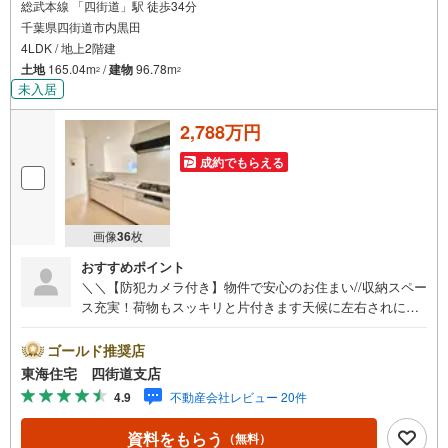
総武本線 「四街道」駅 徒歩34分
千葉県四街道市内黒田
4LDK / 地上2階建
土地
165.04m
/
建物
96.78m
2
2
未入居
2,788万円
成約でもらえる
画像
36
枚
おすすめポイント
＼＼【防犯カメラ付き】物件で安心のお住まい//収納スペー
ス充実！荷物もスッキリと片付きます天候に左右されにく
い【インナーバルコニー】採用！【営業時間】9:30-18:30
この時間帯はお電話でのお問い合わせのほうがスムーズに
ゴールド推奨店
ご対応できます！お気軽にご連絡ください！《東海住宅四
東海住宅 四街道支店
街道支店の特徴》●地域密着！どうぞ安心してお任せくださ
4.9
不動産会社レビュー 20件
い！お客様の夢やご希望をおきかせください。豊富な地元
情報と経験豊かな専門スタッフが、責任をもって全力でお
資料をもらう
（無料）
客様の「住まい」探しのお手伝いをいたします。■その他○