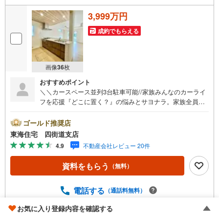
3,999万円
成約でもらえる
画像
36
枚
おすすめポイント
＼＼カースペース並列3台駐車可能//家族みんなのカーライ
フを応援『どこに置く？』の悩みとサヨナラ。家族全員が
整理上手になれる家。LDKは広々20帖＋折上天井で開放的
なリビング【営業時間】9:30-18:30この時間帯はお電話で
ゴールド推奨店
のお問い合わせのほうがスムーズにご対応できます！お気
東海住宅 四街道支店
軽にご連絡ください！《東海住宅四街道支店の特徴》●地域
4.9
不動産会社レビュー 20件
密着！どうぞ安心してお任せください！お客様の夢やご希
望をおきかせください。豊富な地元情報と経験豊かな専門
資料をもらう
（無料）
スタッフが、責任をもって全力でお客様の「住まい」探し
のお手伝いをいたします。■その他○専用駐車場有り。場所
の確認などお気軽にお問い合わせください。○キッズスペー
電話する
（通話料無料）
ス完備。オムツ台や替えのオムツもご用意ございます。ま
お気に入り登録内容を確認する
ずは資料だけ…というお問い合わせも大歓迎です。お気軽
取り扱い不動産会社をもっと見る（
全
2
社
）
にお問い合わせくださいませ