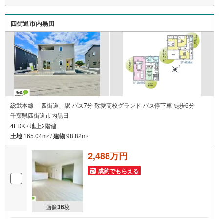
四街道市内黒田
総武本線 「四街道」駅 バス7分 敬愛高校グランド バス停下車 徒歩6分
千葉県四街道市内黒田
4LDK / 地上2階建
土地
165.04m
/
建物
98.82m
2
2
2,488万円
成約でもらえる
画像
36
枚