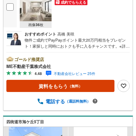
成約でもらえる
画像
36
枚
おすすめポイント
高橋 美咲
物件ご成約でPayPayポイント最大20万円相当をプレゼン
ト！家探しと同時におトクも手に入るチャンスです。※詳し
い条件は説明ページをご確認ください。『本日ご案内OK』
送迎無料！頭金なし・銀行比較＆相談可！ テレビで紹介さ
ゴールド推奨店
れた『やどかリッチ』使えます！豊かに過ごすには『イン
ME不動産千葉株式会社
テリア』家具や家電と『エクステリア』カーポートや楽し
4.48
不動産会社レビュー 25件
める庭、この充実度で変わってきます。これらを一括で購
入でき、その代金を住宅ローンに組み込むことが可能なサ
資料をもらう
（無料）
ービス、それがやどかリッチです。 頭金0円でもOK！（諸
経費含む） アフターサービス充実！「どこの銀行がいい
の？疾病ってなに？ローン組めるかな？」わからないこと
電話する
（通話料無料）
が多い家探しを丁寧にご説明致します！物件の探し方、ロ
ーンの組み方、知らないと損する税金のこと等トータルで
サポート致します！
四街道市旭ケ丘5丁目