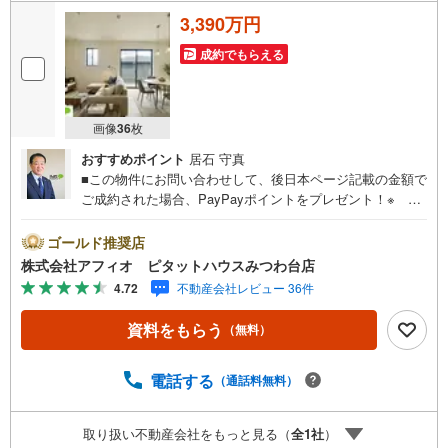
3,390万円
成約でもらえる
画像
36
枚
おすすめポイント
居石 守真
■この物件にお問い合わせして、後日本ページ記載の金額で
ご成約された場合、PayPayポイントをプレゼント！※ 条
件等の詳細は 説明ページをご覧ください。現地案内会開催
中‥365日ご案内いつでも大歓迎!!■周辺環境充実！お買い
ゴールド推奨店
物楽々■リビング全体を見渡せるカウンターキッチン■小さ
株式会社アフィオ ピタットハウスみつわ台店
なお子様のいるご家庭に嬉しい寛ぎの和洋室■タンスいらず
4.72
不動産会社レビュー 36件
でスッキリ片付くウォークインクローゼット2か所■カース
ペース2台可■前面道路広々6m・豊富な物件数で、ご希望の
資料をもらう
（無料）
お家探しが楽々できます。・売却のご相談も秘密厳守でス
ピーディーに対応。‥株式会社アフィオで今すぐ検索‥●お
客様の笑顔のために。・* 千葉県の不動産のことなら株式
電話する
（通話料無料）
会社アフィオにお任せください！● お客様の一生の宝物に
なるお家探しの、心強いパートナーになれるよう全力でサ
取り扱い不動産会社をもっと見る（
全
1
社
）
ポート致します！ご見学やご相談には迅速にご対応致しま