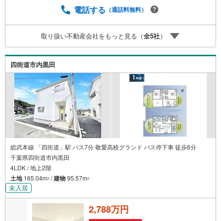
の？疾病ってなに？ローン組めるかな？」わからないこと
電話する
（通話料無料）
が多い家探しを丁寧にご説明致します！物件の探し方、ロ
ーンの組み方、知らないと損する税金のこと等トータルで
取り扱い不動産会社をもっと見る（
全
5
社
）
サポート致します！
四街道市内黒田
総武本線 「四街道」駅 バス7分 敬愛高校グランド バス停下車 徒歩6分
千葉県四街道市内黒田
4LDK / 地上2階
土地
165.04m
/
建物
95.57m
2
2
未入居
2,788万円