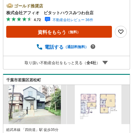
ゴールド推奨店
株式会社アフィオ ピタットハウスみつわ台店
4.72
不動産会社レビュー 36件
資料をもらう
（無料）
電話する
（通話料無料）
取り扱い不動産会社をもっと見る（
全
4
社
）
千葉市若葉区若松町
総武本線 「四街道」駅 徒歩35分