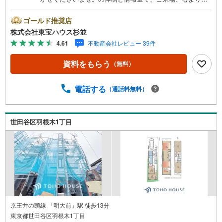
待ちしております。・ 未来を予測し人生設計から始まる
「未来カレンダー」のご提案。・ 未来に起こるであろうご
ゴールド推奨店
自宅リフォームをオンライン上でご提案「ミラカレクラ
株式会社東宝ハウス杉並
ブ」。・ 不動産売却時、ご自宅を綺麗にかつ瀟洒にさせる
4.61
不動産会社レビュー 39件
CG加工ホームステイジングサービス。・ 購入者様へ、税
理士による確定申告の無料セミナーをご招待いたします。
資料をもらう
（無料）
◆ご予約に際して◆日時のご希望をお伝えください。（も
ちろん当日でも対応可能です）事前に鍵等の手配や内覧
（居住中物件）の手配が必要な場合がございますのでご容
電話する
（通話料無料）
赦ください。事前にご連絡をいただけると、スムーズなご
案内が可能となりますのでお手数ですがご一報ください。
◆物件のご案内は◆弊社へのご来社、お客様宅へのお迎
世田谷区羽根木1丁目
え・最寄駅での待ち合わせ、物件周辺のコンビニ等でお待
ち合わせなど、ご希望をお伝えください。ご希望条件をお
伝え頂けましたら、ご見学希望物件以外の資料も用意して
参ります。もちろん他の物件も併せてご案内させていただ
きます。
京王井の頭線 「明大前」駅 徒歩13分
東京都世田谷区羽根木1丁目