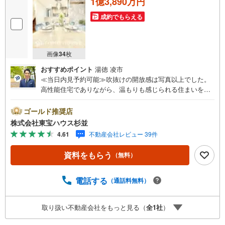
1億3,890万円
成約でもらえる
画像
34
枚
おすすめポイント
湯徳 凌市
≪当日内見予約可能≫吹抜けの開放感は写真以上でした。
高性能住宅でありながら、温もりも感じられる住まいをぜ
ひ現地でご体感ください。・未来を予測し人生設計から始
まる「未来カレンダー」のご提案。 ・未来に起こるであろ
ゴールド推奨店
うご自宅リフォームをオンライン上でご提案「ミラカレク
株式会社東宝ハウス杉並
ラブ」。 ・不動産売却時、ご自宅を綺麗にかつ瀟洒にさせ
4.61
不動産会社レビュー 39件
るCG加工ホームステイジングサービス。 ・購入者様へ、
税理士による確定申告の無料セミナーをご招待いたしま
資料をもらう
（無料）
す。◆ご予約に際して◆ 日時のご希望をお伝えください。
（もちろん当日でも対応可能です）事前に鍵等の手配や内
覧（居住中物件）の手配が必要な場合がございますのでご
電話する
（通話料無料）
容赦ください。事前にご連絡をいただけると、スムーズな
ご案内が可能となりますのでお手数ですがご一報くださ
取り扱い不動産会社をもっと見る（
全
1
社
）
い。◆物件のご案内は◆ 弊社へのご来社、お客様宅へのお
迎え・最寄駅での待ち合わせ、物件周辺のコンビニ等でお