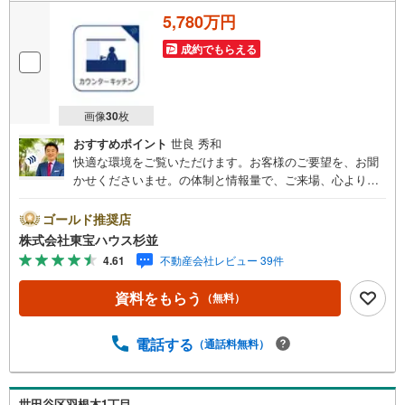
5,780万円
成約でもらえる
画像
30
枚
おすすめポイント
世良 秀和
快適な環境をご覧いただけます。お客様のご要望を、お聞
かせくださいませ。の体制と情報量で、ご来場、心よりお
待ちしております。・ 未来を予測し人生設計から始まる
「未来カレンダー」のご提案。・ 未来に起こるであろうご
ゴールド推奨店
自宅リフォームをオンライン上でご提案「ミラカレクラ
株式会社東宝ハウス杉並
ブ」。・ 不動産売却時、ご自宅を綺麗にかつ瀟洒にさせる
4.61
不動産会社レビュー 39件
CG加工ホームステイジングサービス。・ 購入者様へ、税
理士による確定申告の無料セミナーをご招待いたします。
資料をもらう
（無料）
◆ご予約に際して◆日時のご希望をお伝えください。（も
ちろん当日でも対応可能です）事前に鍵等の手配や内覧
（居住中物件）の手配が必要な場合がございますのでご容
電話する
（通話料無料）
赦ください。事前にご連絡をいただけると、スムーズなご
案内が可能となりますのでお手数ですがご一報ください。
◆物件のご案内は◆弊社へのご来社、お客様宅へのお迎
世田谷区羽根木1丁目