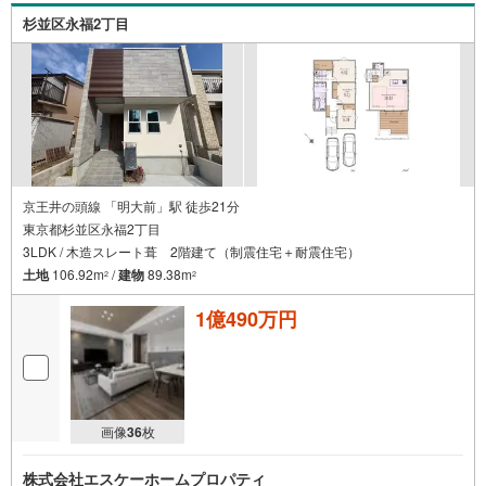
待ち合わせなど、ご希望をお伝えください。
杉並区永福2丁目
京王井の頭線 「明大前」駅 徒歩21分
東京都杉並区永福2丁目
3LDK / 木造スレート葺 2階建て（制震住宅＋耐震住宅）
土地
106.92m
/
建物
89.38m
2
2
1億490万円
画像
36
枚
株式会社エスケーホームプロパティ