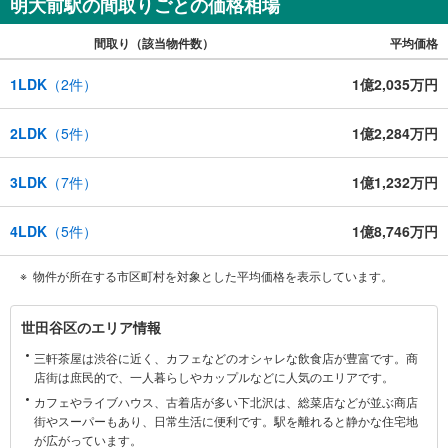
明大前駅の間取りごとの価格相場
間取り（該当物件数）
平均価格
1LDK
（
2
件）
1億2,035万円
2LDK
（
5
件）
1億2,284万円
3LDK
（
7
件）
1億1,232万円
4LDK
（
5
件）
1億8,746万円
物件が所在する市区町村を対象とした平均価格を表示しています。
世
世田谷区のエリア情報
田
三軒茶屋は渋谷に近く、カフェなどのオシャレな飲食店が豊富です。商
谷
店街は庶民的で、一人暮らしやカップルなどに人気のエリアです。
区
カフェやライブハウス、古着店が多い下北沢は、総菜店などが並ぶ商店
に
街やスーパーもあり、日常生活に便利です。駅を離れると静かな住宅地
関
が広がっています。