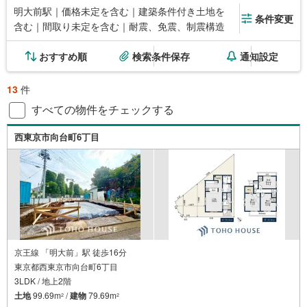
明大前駅｜価格未定を含む｜建築条件付き土地を
条件変更
含む｜間取り未定を含む｜耐震、免震、制震構造
おすすめ順
検索条件保存
通知設定
13
件
すべての物件をチェックする
西東京市向台町6丁目
京王線 「明大前」駅 徒歩16分
東京都西東京市向台町6丁目
3LDK / 地上2階
土地
99.69m
/
建物
79.69m
2
2