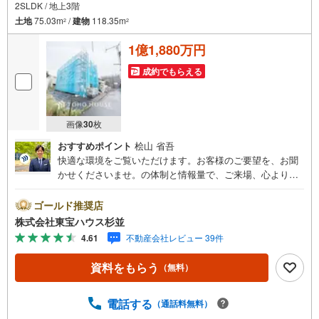
2SLDK / 地上3階
土地
75.03m
/
建物
118.35m
2
2
1億1,880万円
成約でもらえる
画像
30
枚
おすすめポイント
桧山 省吾
快適な環境をご覧いただけます。お客様のご要望を、お聞
かせくださいませ。の体制と情報量で、ご来場、心よりお
待ちしております。・ 未来を予測し人生設計から始まる
「未来カレンダー」のご提案。・ 未来に起こるであろうご
ゴールド推奨店
自宅リフォームをオンライン上でご提案「ミラカレクラ
株式会社東宝ハウス杉並
ブ」。・ 不動産売却時、ご自宅を綺麗にかつ瀟洒にさせる
4.61
不動産会社レビュー 39件
CG加工ホームステイジングサービス。・ 購入者様へ、税
理士による確定申告の無料セミナーをご招待いたします。
資料をもらう
（無料）
◆ご予約に際して◆日時のご希望をお伝えください。（も
ちろん当日でも対応可能です）事前に鍵等の手配や内覧
（居住中物件）の手配が必要な場合がございますのでご容
電話する
（通話料無料）
赦ください。事前にご連絡をいただけると、スムーズなご