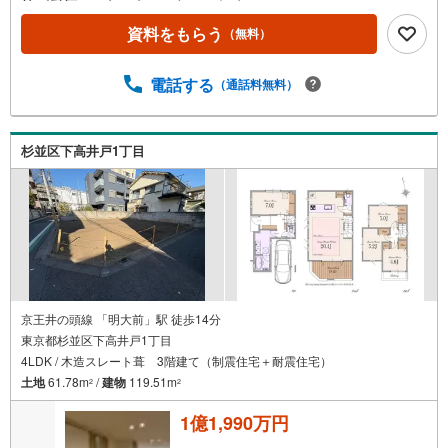
資料をもらう
（無料）
電話する
（通話料無料）
杉並区下高井戸1丁目
京王井の頭線 「明大前」駅 徒歩14分
東京都杉並区下高井戸1丁目
4LDK / 木造スレート葺 3階建て（制震住宅＋耐震住宅）
土地
61.78m
/
建物
119.51m
2
2
1億1,990万円