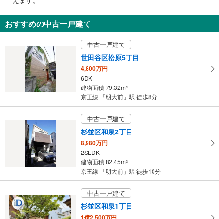
通
・井の頭線フレンテ口改札（出口専用・３番線ホーム直結・Ｂ１Ｆ）⇔地上出
口
知
おすすめの中古一戸建て
トイレ
を
《多機能トイレ》
受
中古一戸建て
・改札内（井の頭線３番線ホーム行き階段付近）
け
スロープ
世田谷区松原5丁目
取
4,800万円
［井の頭線］
る
・３番線ホーム行き階段付近
6DK
・
その他
建物面積 79.32m
2
条
京王線 「明大前」駅 徒歩8分
・点字案内（券売機・運賃表・階段手すり）
件
・ＡＥＤ
を
中古一戸建て
マ
杉並区和泉2丁目
イ
8,980万円
ペ
2SLDK
ー
建物面積 82.45m
2
ジ
京王線 「明大前」駅 徒歩10分
に
保
中古一戸建て
存
杉並区和泉1丁目
す
1億2,500万円