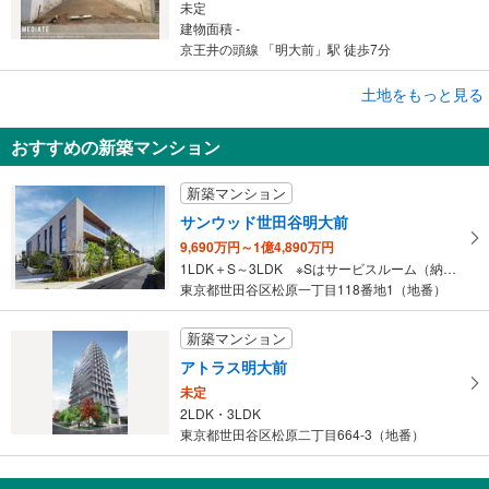
未定
建物面積 -
京王井の頭線 「明大前」駅 徒歩7分
土地をもっと見る
土地
杉並区和泉1丁目
おすすめの新築マンション
8,480万円
未定
新築マンション
建物面積 -
京王井の頭線 「明大前」駅 徒歩18分
サンウッド世田谷明大前
9,690万円～1億4,890万円
1LDK＋S～3LDK ※Sはサービスルーム（納戸）です。
東京都世田谷区松原一丁目118番地1（地番）
新築マンション
アトラス明大前
未定
2LDK・3LDK
東京都世田谷区松原二丁目664-3（地番）