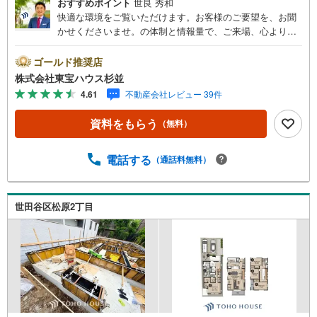
おすすめポイント
世良 秀和
快適な環境をご覧いただけます。お客様のご要望を、お聞
かせくださいませ。の体制と情報量で、ご来場、心よりお
待ちしております。・ 未来を予測し人生設計から始まる
「未来カレンダー」のご提案。・ 未来に起こるであろうご
ゴールド推奨店
自宅リフォームをオンライン上でご提案「ミラカレクラ
株式会社東宝ハウス杉並
ブ」。・ 不動産売却時、ご自宅を綺麗にかつ瀟洒にさせる
4.61
不動産会社レビュー 39件
CG加工ホームステイジングサービス。・ 購入者様へ、税
理士による確定申告の無料セミナーをご招待いたします。
資料をもらう
（無料）
◆ご予約に際して◆日時のご希望をお伝えください。（も
ちろん当日でも対応可能です）事前に鍵等の手配や内覧
（居住中物件）の手配が必要な場合がございますのでご容
電話する
（通話料無料）
赦ください。事前にご連絡をいただけると、スムーズなご
案内が可能となりますのでお手数ですがご一報ください。
◆物件のご案内は◆弊社へのご来社、お客様宅へのお迎
世田谷区松原2丁目
え・最寄駅での待ち合わせ、物件周辺のコンビニ等でお待
ち合わせなど、ご希望をお伝えください。ご希望条件をお
伝え頂けましたら、ご見学希望物件以外の資料も用意して
参ります。もちろん他の物件も併せてご案内させていただ
きます。