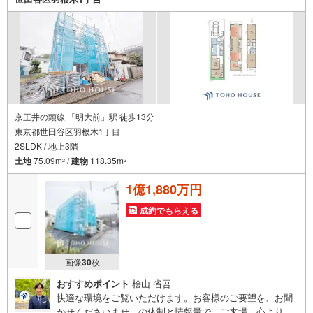
え・最寄駅での待ち合わせ、物件周辺のコンビニ等でお待
ち合わせなど、ご希望をお伝えください。ご希望条件をお
伝え頂けましたら、ご見学希望物件以外の資料も用意して
参ります。もちろん他の物件も併せてご案内させていただ
きます。
京王井の頭線 「明大前」駅 徒歩13分
東京都世田谷区羽根木1丁目
2SLDK / 地上3階
土地
75.09m
/
建物
118.35m
2
2
1億1,880万円
成約でもらえる
画像
30
枚
おすすめポイント
桧山 省吾
快適な環境をご覧いただけます。お客様のご要望を、お聞
かせくださいませ。の体制と情報量で、ご来場、心よりお