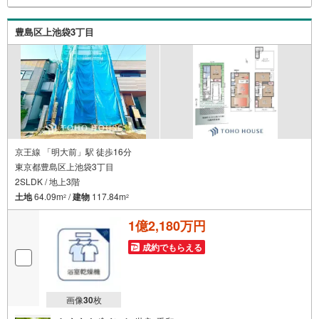
案内が可能となりますのでお手数ですがご一報ください。
◆物件のご案内は◆弊社へのご来社、お客様宅へのお迎
豊島区上池袋3丁目
え・最寄駅での待ち合わせ、物件周辺のコンビニ等でお待
ち合わせなど、ご希望をお伝えください。ご希望条件をお
伝え頂けましたら、ご見学希望物件以外の資料も用意して
参ります。もちろん他の物件も併せてご案内させていただ
きます。
京王線 「明大前」駅 徒歩16分
東京都豊島区上池袋3丁目
2SLDK / 地上3階
土地
64.09m
/
建物
117.84m
2
2
1億2,180万円
成約でもらえる
画像
30
枚