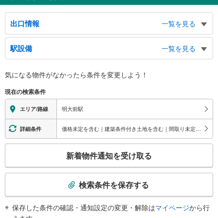
出口情報
一覧を見る
中央口
駅設備
一覧を見る
和泉２丁目方面、永福１丁目方面、松原１・２・３丁目方面、甲州街道方面、
明治大学（和泉校舎）方面
バリアフリー状況
フレンテ口
気になる物件がなかったら
条件を変更しよう！
※段差なしでの移動経路
ｆｒｅｎｔｅ
（○：有り △：要駅員設備 ×：無し）
現在の検索条件
地上⇔改札⇔ホーム：○
エレベータ
明大前駅
エリア/路線
［京王線］
・１番線ホーム（２Ｆ）⇔改札内通路（１Ｆ）
価格未定を含む｜建築条件付き土地を含む｜間取り未定を含む｜耐震、免震、制震構造
詳細条件
・２番線ホーム（２Ｆ）⇔改札内通路（１Ｆ）⇔井の頭線４番線ホーム（Ｂ１
Ｆ）
こ
新着物件通知を受け取る
［井の頭線］
の
・３番線ホーム（Ｂ１Ｆ）⇔改札内通路（１Ｆ）
検
エスカレータ
索
検索条件を保存する
［京王線］
条
・連絡通路（２番線ホーム直結・２Ｆ）⇔井の頭線４番線ホーム（Ｂ１Ｆ）
件
［井の頭線］
保存した条件の確認・通知設定の変更・解除は
マイページ
から行
で
・３番線ホーム（Ｂ１Ｆ）⇔改札内通路（１Ｆ）
えます。