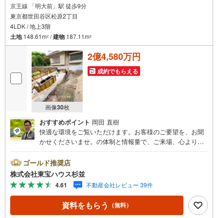
京王線 「明大前」駅 徒歩9分
東京都世田谷区松原2丁目
4LDK / 地上3階
土地
148.61m
/
建物
187.11m
2
2
2億4,580万円
成約でもらえる
画像
30
枚
おすすめポイント
岡田 直樹
快適な環境をご覧いただけます。お客様のご要望を、お聞
かせくださいませ。の体制と情報量で、ご来場、心よりお
待ちしております。・ 未来を予測し人生設計から始まる
「未来カレンダー」のご提案。・ 未来に起こるであろうご
ゴールド推奨店
自宅リフォームをオンライン上でご提案「ミラカレクラ
株式会社東宝ハウス杉並
ブ」。・ 不動産売却時、ご自宅を綺麗にかつ瀟洒にさせる
4.61
不動産会社レビュー 39件
CG加工ホームステイジングサービス。・ 購入者様へ、税
理士による確定申告の無料セミナーをご招待いたします。
資料をもらう
（無料）
◆ご予約に際して◆日時のご希望をお伝えください。（も