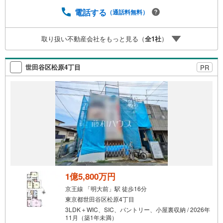
ちろん当日でも対応可能です）事前に鍵等の手配や内覧
（居住中物件）の手配が必要な場合がございますのでご容
電話する
（通話料無料）
赦ください。事前にご連絡をいただけると、スムーズなご
案内が可能となりますのでお手数ですがご一報ください。
取り扱い不動産会社をもっと見る（
全
1
社
）
◆物件のご案内は◆弊社へのご来社、お客様宅へのお迎
え・最寄駅での待ち合わせ、物件周辺のコンビニ等でお待
ち合わせなど、ご希望をお伝えください。ご希望条件をお
世田谷区松原4丁目
PR
伝え頂けましたら、ご見学希望物件以外の資料も用意して
参ります。もちろん他の物件も併せてご案内させていただ
きます。
1億5,800万円
京王線 「明大前」駅 徒歩16分
東京都世田谷区松原4丁目
3LDK＋WIC、SIC、パントリー、小屋裏収納 / 2026年
11月（築1年未満）