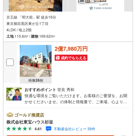
京王線 「明大前」駅 徒歩16分
東京都目黒区東が丘1丁目
4LDK / 地上2階
土地
115.6m
/
建物
169.62m
2
2
2億7,980万円
成約でもらえる
画像
26
枚
おすすめポイント
世良 秀和
快適な環境をご覧いただけます。お客様のご要望を、お聞
かせくださいませ。の体制と情報量で、ご来場、心よりお
待ちしております。・ 未来を予測し人生設計から始まる
「未来カレンダー」のご提案。・ 未来に起こるであろうご
ゴールド推奨店
自宅リフォームをオンライン上でご提案「ミラカレクラ
株式会社東宝ハウス杉並
ブ」。・ 不動産売却時、ご自宅を綺麗にかつ瀟洒にさせる
4.61
不動産会社レビュー 39件
CG加工ホームステイジングサービス。・ 購入者様へ、税