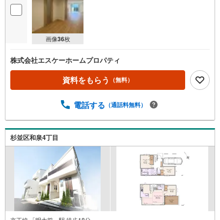
画像
36
枚
株式会社エスケーホームプロパティ
資料をもらう
（無料）
電話する
（通話料無料）
杉並区和泉4丁目
京王線 「明大前」駅 徒歩18分