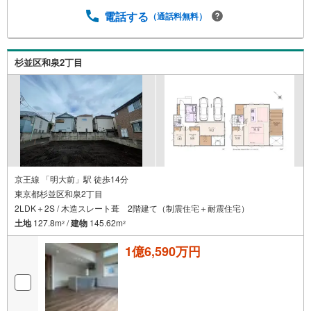
電話する
（通話料無料）
杉並区和泉2丁目
京王線 「明大前」駅 徒歩14分
東京都杉並区和泉2丁目
2LDK＋2S / 木造スレート葺 2階建て（制震住宅＋耐震住宅）
土地
127.8m
/
建物
145.62m
2
2
1億6,590万円