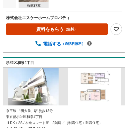
画像
27
枚
株式会社エスケーホームプロパティ
資料をもらう
（無料）
電話する
（通話料無料）
杉並区和泉4丁目
京王線 「明大前」駅 徒歩18分
東京都杉並区和泉4丁目
1LDK＋2S / 木造スレート葺 2階建て（制震住宅＋耐震住宅）