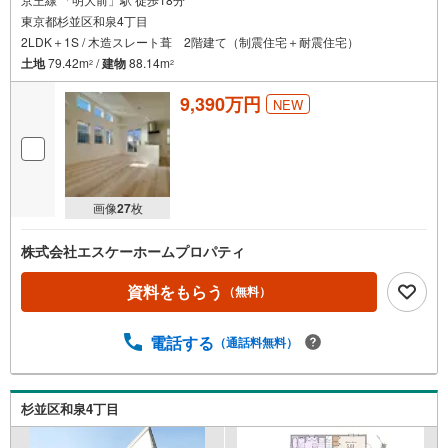
東京都杉並区和泉4丁目
2LDK＋1S / 木造スレート葺 2階建て（制震住宅＋耐震住宅）
土地
79.42m
/
建物
88.14m
2
2
9,390万円
NEW
画像
27
枚
株式会社エスケーホームプロパティ
資料をもらう
（無料）
電話する
（通話料無料）
杉並区和泉4丁目