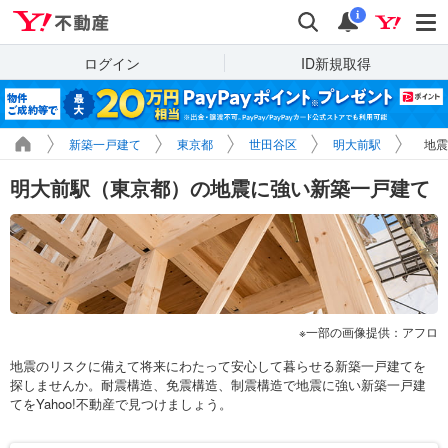
Yahoo!不動産
検索
通知
i
ログイン
ID新規取得
新築一戸建て
東京都
世田谷区
明大前駅
地震
明大前駅（東京都）の地震に強い新築一戸建て
一部の画像提供：アフロ
地震のリスクに備えて将来にわたって安心して暮らせる新築一戸建てを
探しませんか。耐震構造、免震構造、制震構造で地震に強い新築一戸建
てをYahoo!不動産で見つけましょう。