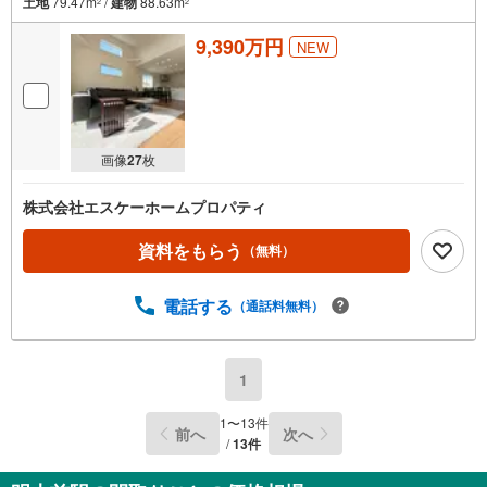
土地
79.47m
/
建物
88.63m
2
2
9,390万円
NEW
画像
27
枚
株式会社エスケーホームプロパティ
資料をもらう
（無料）
電話する
（通話料無料）
1
1
〜
13
件
前へ
次へ
/
13
件