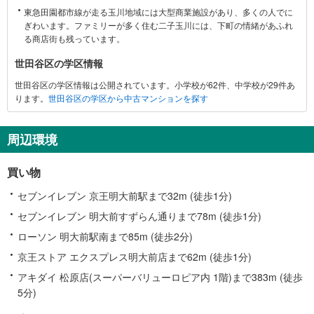
す
東急田園都市線が走る玉川地域には大型商業施設があり、多くの人でに
る
ぎわいます。ファミリーが多く住む二子玉川には、下町の情緒があふれ
情
る商店街も残っています。
報
世田谷区の学区情報
世田谷区の学区情報は公開されています。小学校が62件、中学校が29件あ
ります。
世田谷区の学区から中古マンションを探す
周辺環境
買い物
セブンイレブン 京王明大前駅まで32m (徒歩1分)
セブンイレブン 明大前すずらん通りまで78m (徒歩1分)
ローソン 明大前駅南まで85m (徒歩2分)
京王ストア エクスプレス明大前店まで62m (徒歩1分)
アキダイ 松原店(スーパーバリューロピア内 1階)まで383m (徒歩
5分)