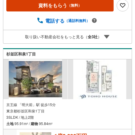
理士による確定申告の無料セミナーをご招待いたします。
資料をもらう
（無料）
◆ご予約に際して◆日時のご希望をお伝えください。（も
ちろん当日でも対応可能です）事前に鍵等の手配や内覧
（居住中物件）の手配が必要な場合がございますのでご容
電話する
（通話料無料）
赦ください。事前にご連絡をいただけると、スムーズなご
案内が可能となりますのでお手数ですがご一報ください。
取り扱い不動産会社をもっと見る（
全
3
社
）
◆物件のご案内は◆弊社へのご来社、お客様宅へのお迎
え・最寄駅での待ち合わせ、物件周辺のコンビニ等でお待
ち合わせなど、ご希望をお伝えください。ご希望条件をお
杉並区和泉1丁目
伝え頂けましたら、ご見学希望物件以外の資料も用意して
参ります。もちろん他の物件も併せてご案内させていただ
きます。
京王線 「明大前」駅 徒歩15分
東京都杉並区和泉1丁目
3SLDK / 地上2階
土地
95.91m
/
建物
95.84m
2
2