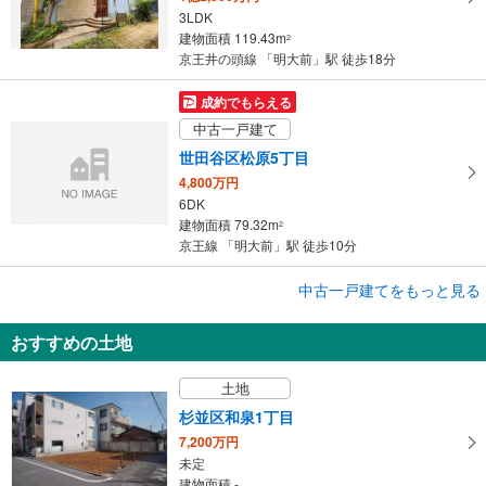
る
3LDK
建物面積 119.43m
2
京王井の頭線 「明大前」駅 徒歩18分
成約でもらえる
中古一戸建て
世田谷区松原5丁目
4,800万円
6DK
建物面積 79.32m
2
京王線 「明大前」駅 徒歩10分
成約でもらえる
中古一戸建てをもっと見る
中古一戸建て
おすすめの土地
杉並区和泉4丁目
9,990万円
土地
3LDK＋S
建物面積 112.62m
2
杉並区和泉1丁目
京王線 「明大前」駅 徒歩22分
7,200万円
未定
建物面積 -