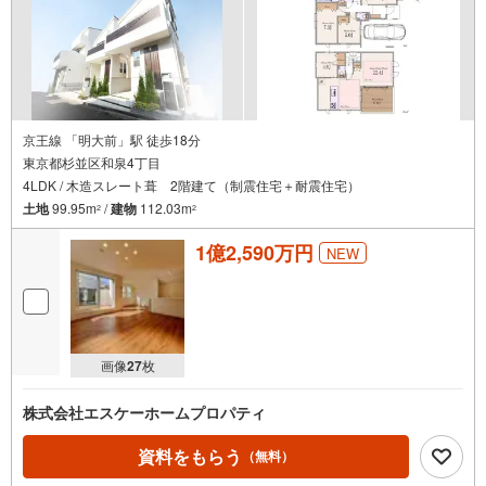
京王線 「明大前」駅 徒歩18分
東京都杉並区和泉4丁目
4LDK / 木造スレート葺 2階建て（制震住宅＋耐震住宅）
土地
99.95m
/
建物
112.03m
2
2
1億2,590万円
NEW
画像
27
枚
株式会社エスケーホームプロパティ
資料をもらう
（無料）