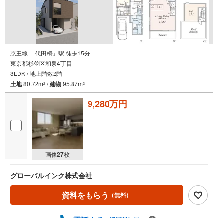
京王線 「代田橋」駅 徒歩15分
東京都杉並区和泉4丁目
3LDK / 地上階数2階
土地
80.72m
/
建物
95.87m
2
2
9,280万円
画像
27
枚
グローバルインク株式会社
資料をもらう
（無料）