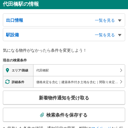
代田橋駅の情報
出口情報
一覧を見る
北口
駅設備
一覧を見る
大原１丁目６２・６３番、大原２丁目２３～２９番、和泉１・２丁目、甲州街
道、環七（大原交差点）、専大附属高校、日大鶴ヶ丘高校、東放学園、松原１
バリアフリー状況
丁目５１～５８番、京王ストア
気になる物件がなかったら
条件を変更しよう！
※段差なしでの移動経路
南口
（○：有り △：要駅員設備 ×：無し）
現在の検索条件
大原１丁目１～６１番、大原２丁目１～２２番、羽根木１・２丁目、松原１丁
地上⇔改札⇔ホーム：○
目１～５番、和田堀給水所、羽根木交番、京王代田橋ビル
エレベータ
代田橋駅
エリア/路線
・各ホーム⇔改札
・南口
価格未定を含む｜建築条件付き土地を含む｜間取り未定を含む｜耐震、免震、制震構造
詳細条件
トイレ
こ
《多機能トイレ》
新着物件通知を受け取る
・改札内
の
その他
検
索
・点字案内（券売機・運賃表・階段手すり）
検索条件を保存する
・ＡＥＤ
条
件
保存した条件の確認・通知設定の変更・解除は
マイページ
から行