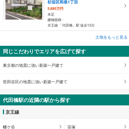
杉並区和泉1丁目
5,880万円
未定
建物面積 -
京王線 「代田橋」駅 徒歩12分
成約でもらえる
土地をもっと見る
土地
同じこだわりでエリアを広げて探す
杉並区方南1丁目
8,980万円
未定
東京都の地震に強い新築一戸建て
建物面積 -
京王線 「代田橋」駅 徒歩12分
世田谷区の地震に強い新築一戸建て
代田橋駅の近隣の駅から探す
京王線
幡ケ谷
笹塚