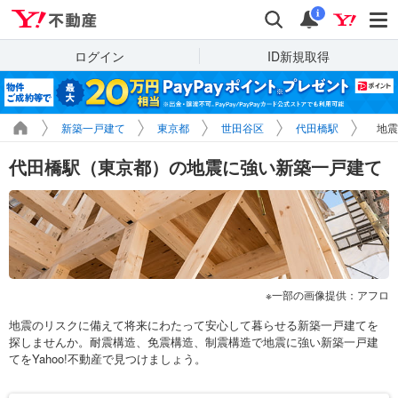
Yahoo!不動産
検索
通知
i
ログイン
ID新規取得
新築一戸建て
東京都
世田谷区
代田橋駅
地震
代田橋駅（東京都）の地震に強い新築一戸建て
一部の画像提供：アフロ
地震のリスクに備えて将来にわたって安心して暮らせる新築一戸建てを
探しませんか。耐震構造、免震構造、制震構造で地震に強い新築一戸建
てをYahoo!不動産で見つけましょう。