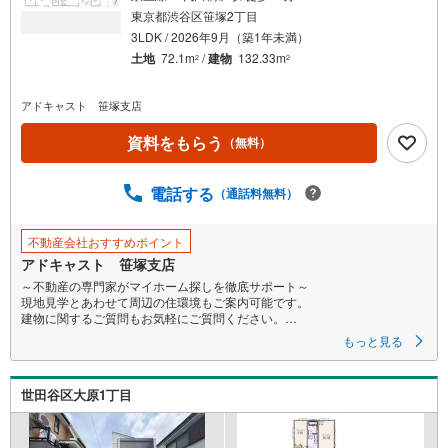
東京都渋谷区笹塚2丁目
3LDK / 2026年9月（築1年未満）
土地
72.1m
/
建物
132.33m
2
2
アドキャスト 笹塚支店
資料をもらう
（無料）
電話する
（通話料無料）
不動産会社おすすめポイント
アドキャスト 笹塚支店
～不動産の専門家がマイホーム探しを徹底サポート～
現地見学とあわせて周辺の住環境もご案内可能です。
建物に関するご質問もお気軽にご質問ください。
もっと見る
〇お問合せお待ちしております〇
【営業時間9:00～19:00】
物件見学、ローン相談、その他些細なことでもご相談ください
世田谷区大原1丁目
〇気軽にご案内やご来店できるポイント〇
【1】キッズルームあり。お子様にはおもちゃ、絵本などのご用意をしてい
ますので、お子様連れでもお気軽にご来店ください。