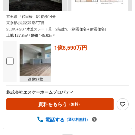
京王線 「代田橋」駅 徒歩14分
東京都杉並区和泉2丁目
2LDK＋2S / 木造スレート葺 2階建て（制震住宅＋耐震住宅）
土地
127.8m
/
建物
145.62m
2
2
1億6,590万円
画像
27
枚
株式会社エスケーホームプロパティ
資料をもらう
（無料）
電話する
（通話料無料）