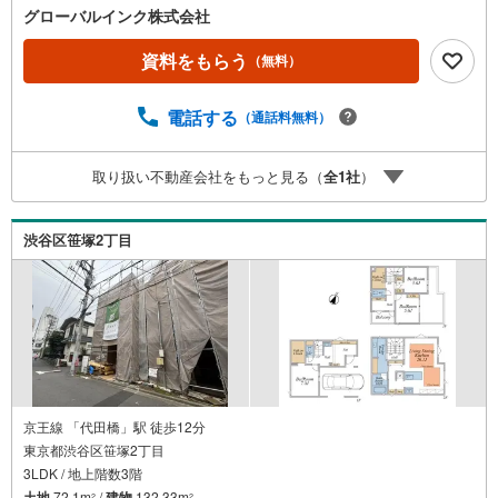
グローバルインク株式会社
資料をもらう
（無料）
電話する
（通話料無料）
取り扱い不動産会社をもっと見る（
全
1
社
）
渋谷区笹塚2丁目
京王線 「代田橋」駅 徒歩12分
東京都渋谷区笹塚2丁目
3LDK / 地上階数3階
土地
72.1m
/
建物
132.33m
2
2