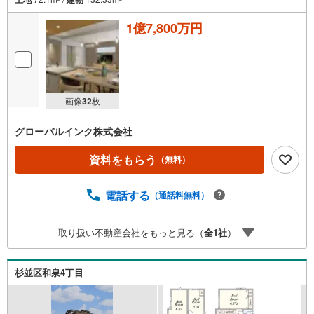
1億7,800万円
画像
32
枚
グローバルインク株式会社
資料をもらう
（無料）
電話する
（通話料無料）
取り扱い不動産会社をもっと見る（
全
1
社
）
杉並区和泉4丁目