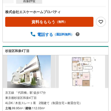
画像
27
枚
株式会社エスケーホームプロパティ
資料をもらう
（無料）
電話する
（通話料無料）
杉並区和泉4丁目
京王線 「代田橋」駅 徒歩17分
東京都杉並区和泉4丁目
4LDK / 木造スレート葺 2階建て（制震住宅＋耐震住宅）
土地
99.95m
/
建物
112.03m
2
2