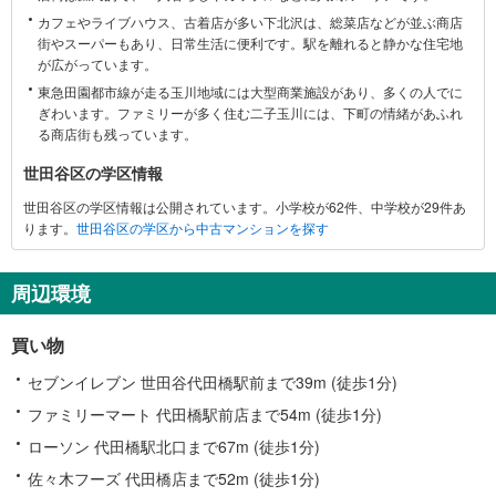
区
カフェやライブハウス、古着店が多い下北沢は、総菜店などが並ぶ商店
に
街やスーパーもあり、日常生活に便利です。駅を離れると静かな住宅地
関
が広がっています。
す
東急田園都市線が走る玉川地域には大型商業施設があり、多くの人でに
る
ぎわいます。ファミリーが多く住む二子玉川には、下町の情緒があふれ
情
る商店街も残っています。
報
世田谷区の学区情報
世田谷区の学区情報は公開されています。小学校が62件、中学校が29件あ
ります。
世田谷区の学区から中古マンションを探す
周辺環境
買い物
セブンイレブン 世田谷代田橋駅前まで39m (徒歩1分)
ファミリーマート 代田橋駅前店まで54m (徒歩1分)
ローソン 代田橋駅北口まで67m (徒歩1分)
佐々木フーズ 代田橋店まで52m (徒歩1分)