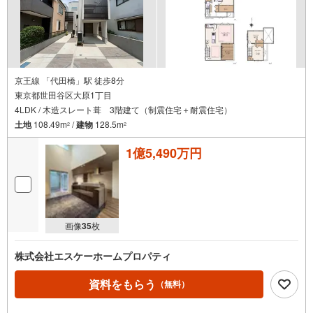
【2】ご条件に近い物件も合わせてご紹介をさせて頂きます。近隣物件やご
希望に合わせてその他の物件もご用意をさせて頂きます。
【3】ご連絡の方法は、お客様のご希望に合わせてショートメールやLINEで
のやり取りも大丈夫です。
京王線 「代田橋」駅 徒歩8分
東京都世田谷区大原1丁目
4LDK / 木造スレート葺 3階建て（制震住宅＋耐震住宅）
土地
108.49m
/
建物
128.5m
2
2
1億5,490万円
画像
35
枚
株式会社エスケーホームプロパティ
資料をもらう
（無料）