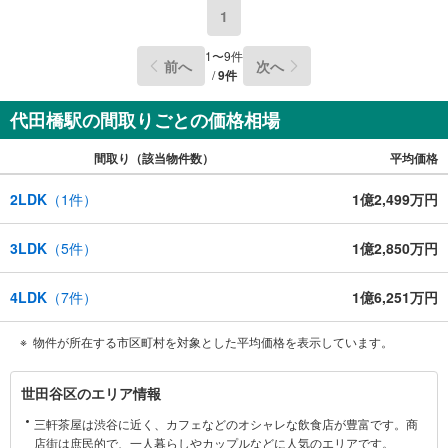
1
1
〜
9
件
前へ
次へ
/
9
件
代田橋駅の間取りごとの価格相場
間取り（該当物件数）
平均価格
2LDK
（
1
件）
1億2,499万円
3LDK
（
5
件）
1億2,850万円
4LDK
（
7
件）
1億6,251万円
物件が所在する市区町村を対象とした平均価格を表示しています。
世
世田谷区のエリア情報
田
三軒茶屋は渋谷に近く、カフェなどのオシャレな飲食店が豊富です。商
谷
店街は庶民的で、一人暮らしやカップルなどに人気のエリアです。