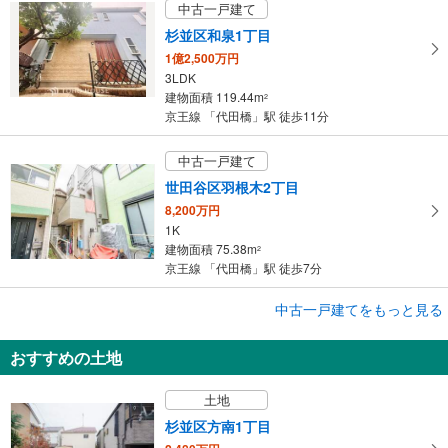
す
中古一戸建て
る
杉並区和泉1丁目
1億2,500万円
3LDK
建物面積 119.44m
2
京王線 「代田橋」駅 徒歩11分
中古一戸建て
世田谷区羽根木2丁目
8,200万円
1K
建物面積 75.38m
2
京王線 「代田橋」駅 徒歩7分
中古一戸建てをもっと見る
中古一戸建て
杉並区和泉1丁目
おすすめの土地
1億2,500万円
3LDK
土地
建物面積 119.43m
2
京王線 「代田橋」駅 徒歩9分
杉並区方南1丁目