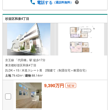
電話する
（通話料無料）
杉並区和泉4丁目
京王線 「代田橋」駅 徒歩17分
東京都杉並区和泉4丁目
2LDK＋1S / 木造スレート葺 2階建て（制震住宅＋耐震住宅）
土地
79.42m
/
建物
88.14m
2
2
9,390万円
NEW