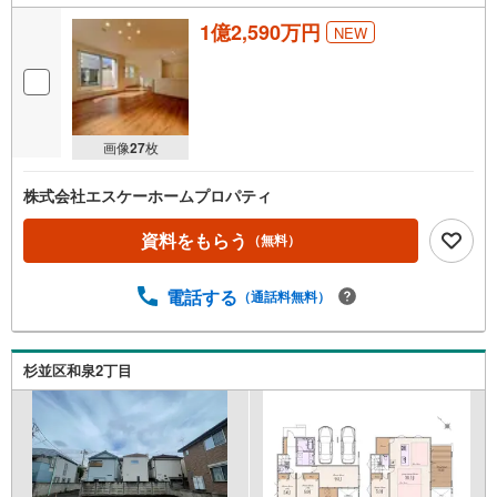
1億2,590万円
NEW
画像
27
枚
株式会社エスケーホームプロパティ
資料をもらう
（無料）
電話する
（通話料無料）
杉並区和泉2丁目