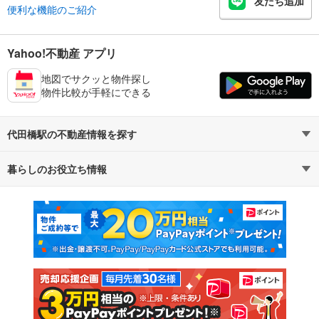
友だち追加
便利な機能のご紹介
Yahoo!不動産 アプリ
地図でサクッと物件探し
物件比較が手軽にできる
代田橋駅の不動産情報を探す
暮らしのお役立ち情報
不動産・住宅
賃貸住宅
マンションカタログ
教えて！住まいの先生
新築マンション
中古マンション
新築一戸建て
中古一戸建て
注文住宅
土地
売却査定