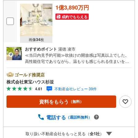
1億3,890万円
成約でもらえる
画像
34
枚
おすすめポイント
湯徳 凌市
≪当日内見予約可能≫吹抜けの開放感は写真以上でした。
高性能住宅でありながら、温もりも感じられる住まいをぜ
ひ現地でご体感ください。・未来を予測し人生設計から始
まる「未来カレンダー」のご提案。 ・未来に起こるであろ
ゴールド推奨店
うご自宅リフォームをオンライン上でご提案「ミラカレク
株式会社東宝ハウス杉並
ラブ」。 ・不動産売却時、ご自宅を綺麗にかつ瀟洒にさせ
4.61
不動産会社レビュー 39件
るCG加工ホームステイジングサービス。 ・購入者様へ、
税理士による確定申告の無料セミナーをご招待いたしま
資料をもらう
（無料）
す。◆ご予約に際して◆ 日時のご希望をお伝えください。
（もちろん当日でも対応可能です）事前に鍵等の手配や内
覧（居住中物件）の手配が必要な場合がございますのでご
電話する
（通話料無料）
容赦ください。事前にご連絡をいただけると、スムーズな
ご案内が可能となりますのでお手数ですがご一報くださ
取り扱い不動産会社をもっと見る（
全
1
社
）
い。◆物件のご案内は◆ 弊社へのご来社、お客様宅へのお