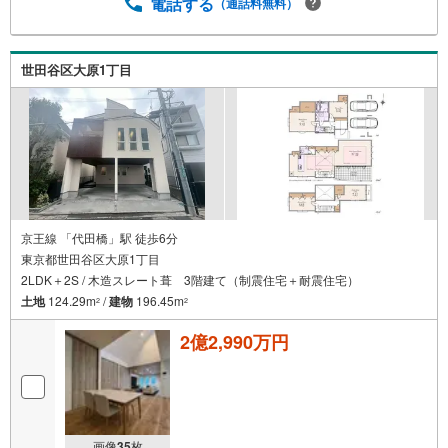
電話する
（通話料無料）
世田谷区大原1丁目
京王線 「代田橋」駅 徒歩6分
東京都世田谷区大原1丁目
2LDK＋2S / 木造スレート葺 3階建て（制震住宅＋耐震住宅）
土地
124.29m
/
建物
196.45m
2
2
2億2,990万円
画像
35
枚