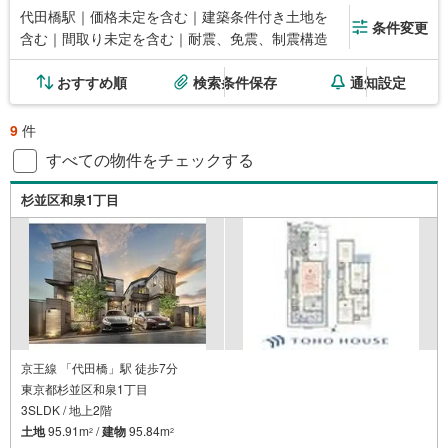
代田橋駅｜価格未定を含む｜建築条件付き土地を
条件変更
含む｜間取り未定を含む｜耐震、免震、制震構造
おすすめ順
検索条件保存
通知設定
9
件
すべての物件をチェックする
杉並区和泉1丁目
京王線 「代田橋」駅 徒歩7分
東京都杉並区和泉1丁目
3SLDK / 地上2階
土地
95.91m
/
建物
95.84m
2
2