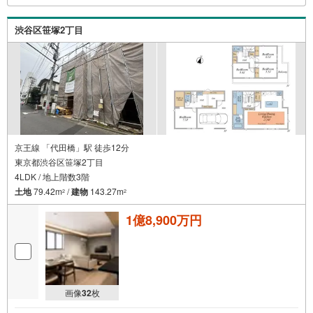
迎え・最寄駅での待ち合わせ、物件周辺のコンビニ等でお
待ち合わせなど、ご希望をお伝えください。
渋谷区笹塚2丁目
京王線 「代田橋」駅 徒歩12分
東京都渋谷区笹塚2丁目
4LDK / 地上階数3階
土地
79.42m
/
建物
143.27m
2
2
1億8,900万円
画像
32
枚