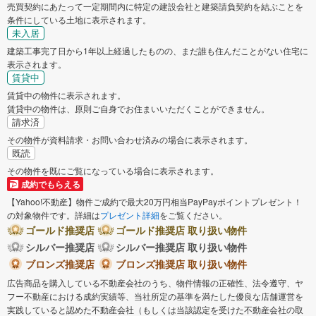
売買契約にあたって一定期間内に特定の建設会社と建築請負契約を結ぶことを
条件にしている土地に表示されます。
未入居
建築工事完了日から1年以上経過したものの、まだ誰も住んだことがない住宅に
表示されます。
賃貸中
賃貸中の物件に表示されます。
賃貸中の物件は、原則ご自身でお住まいいただくことができません。
請求済
その物件が資料請求・お問い合わせ済みの場合に表示されます。
既読
その物件を既にご覧になっている場合に表示されます。
成約でもらえる
【Yahoo!不動産】物件ご成約で最大20万円相当PayPayポイントプレゼント！
の対象物件です。詳細は
プレゼント詳細
をご覧ください。
ゴールド推奨店
ゴールド推奨店 取り扱い物件
シルバー推奨店
シルバー推奨店 取り扱い物件
ブロンズ推奨店
ブロンズ推奨店 取り扱い物件
広告商品を購入している不動産会社のうち、物件情報の正確性、法令遵守、ヤ
フー不動産における成約実績等、当社所定の基準を満たした優良な店舗運営を
実践していると認めた不動産会社（もしくは当該認定を受けた不動産会社の取