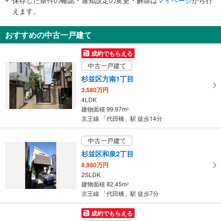
で
えます。
通
知
おすすめの中古一戸建て
を
受
成約でもらえる
け
中古一戸建て
取
杉並区方南1丁目
る
3,580万円
・
4LDK
条
建物面積 99.97m
2
件
京王線 「代田橋」駅 徒歩14分
を
マ
中古一戸建て
イ
杉並区和泉2丁目
ペ
8,980万円
ー
2SLDK
ジ
建物面積 82.45m
2
に
京王線 「代田橋」駅 徒歩7分
保
存
成約でもらえる